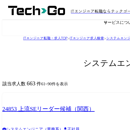
ITエンジニア転職ならテックゴ
サービスにつ
ITエンジニア転職・求人TOP
>
ITエンジニア求人検索
>
システムエン
システムエ
663
該当求人数
件
61
~
90
件を表示
24853 上流SEリーダー候補（関西）
システムエンジニア（業務系）
正社員