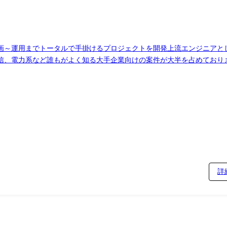
画～運用までトータルで手掛けるプロジェクトを開発上流エンジニアと
、電力系など誰もがよく知る大手企業向けの案件が大半を占めております。
開発 ・メーカーの受発注業務最適化に向けたアプリケーション開発・イ
客折衝、プロジェクト全体をマネジメントする役割へ挑戦して頂けます
択可能です。
詳