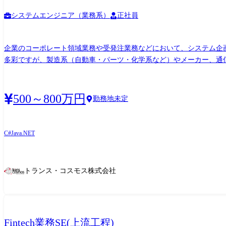
システムエンジニア（業務系）
正社員
企業のコーポレート領域業務や受発注業務などにおいて、システム企
多彩ですが、製造系（自動車・パーツ・化学系など）やメーカー、通信
案件 ・コーポレート領域業務（人事・経理）アプリケーション設計・
来（経験・スキルに応じて2～3年後）には、より上流の要件定義や顧
トポジションを継続する道も、技術を極めるスペシャリストの道も選
500～800万円
勤務地未定
C#
Java
.NET
トランス・コスモス株式会社
Fintech業務SE(上流工程)