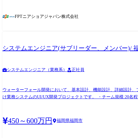
の向上、保全業務の高度化を実現し、ビル運用領域におけるAI駆動型サービスの実装と継続的な価値創出を推
界等のサービス事業の関わる開発 (4)対象となるアプリケーション) ・AWSやAzureなどクラウドベースのアプリケーション ・機械学習、生成AIなどAIベースのアプリケーション (5)代表的
FPTニアショアジャパン株式会社
な使用する技術は以下の通りです。 ・クラウド: AWS/Azure ・言語: Java/TypeS
ジェクト管理: Jira ・コミュニケーション: Microsoft Teams
システムエンジニア(サブリーダー、メンバー)/ 福
システムエンジニア（業務系）
正社員
ウォーターフォール開発において、基本設計、機能設計、詳細設計、プログラム製造、試験工程に携わって
け業務システムのUI/UX開発プロジェクトです。 ・チーム規模:20名
450～600万円
福岡県福岡市