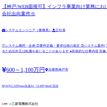
【神戸/WEB面接可】インフラ事業向け業務にお
会社出向案件※
システムエンジニア（業務系）
正社員
①システム構想・企画 ②要件定義・要求仕様の策定 ③システム案件(プロジェクト)の取り纏め、管理 【変更の範囲】 会社の定める
るため出向又は転属を命じることがあります ●具体的な仕事内容 対象システム、領域により上記職務内容①②③の比率は変動します。 (1)基幹系システム(営業・経理・調達・生産) ・営業
(商談・提案情報) 全社統一システム(CRM活用)構築の動向に沿
産 全社統一システム(SAP活用)構築の動向に沿った、電力事業向け固有業務・機能の分析・実現検
設計業務や調達業務のスピードアップ/省力化を目指し、CAD図面のデ
600～1,100万円
兵庫県神戸市
画/構築。 ・ソリューション事業向け:S/W製品開発高速化のため、Jen
ト進捗/品質管理の効率化のため自作システムも開発。 https://www.mitsubishielectric.co.jp/sa
計支援システム ・PLMシステム企画・開発(ECM改革の推進) 複
MySQL
CAD
Nginx
生成AI・LLM
Python
C言語
牽引。ECM改革をシステム面から主導し、ものづくりを進化させる (4)業務共通化・効率化システム ・文書の検認、繰り返し・転記作業など間接・付帯業務について、RPA、WFなど市販ツ
ールを活用した業務の効率化の推進 ・文書のキーワード検索のみなら
務だけでなく、製品企画・構想時の検討、アイディア創出を促進・支援 https://www.mitsubishie
三菱電機株式会社
言語、環境、ツール、資格等 上記(1)SAP、CRM(Salesforce)、ABAP、C、Java、