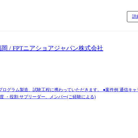
進するもの (3)担当となる主な業務・プロジェクト分野 ・都市計画、不動産業
詳
cript/Python ・フレームワーク: Spring Boot/React ・ソースコード管理:
岡 / FPTニアショアジャパン株式会社
いただきます。 ●案件例 通信キャリアの店頭契約業務で利用されるタブレット向
程度 ・役割:サブリーダー、メンバー(ご経験による)