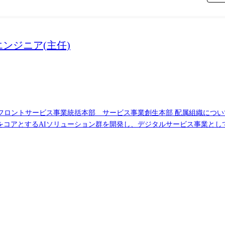
bligato)、Oracle、WindowsServer 上記(4)RPA、WF、BI、生成AI、Powerpla
ンジニア(主任)
ビス事業創生本部 配属組織について(概要・ミッション) ●組織のミッション:顧客
AXをコアとするAIソリューション群を開発し、デジタルサービス事業と
●組織の位置づけ:当組織は2026年度に新設された組織であり、フロン
ス創出・事業化を推進していく役割を担っています ●担当業界:サービ
事業全般 ●組織構成:上位マネージャ1名、マネジャー2名、ITエンジニア1名 携
インフラを革新する次世代ソリューション群です。 フィジカル・デジタル
ことで、社会インフラが抱える最も複雑な課題に挑み、お客さまと社会に
を組み込み、強固なパートナーエコシステムを活用することで、現場シ
セットから収集されるデータと、日立が長年にわたり運用・保守システム
フィジカルAIなど先進的なAI技術で、世界中に新たな価値をもたらす強力なソリューションを