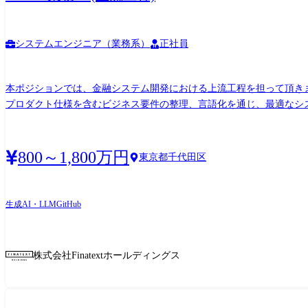
システムエンジニア（業務系）
正社員
本ポジションでは、金融システム開発における上流工程を担って頂きます。特に業務要件定義や
プロダクト仕様を含むビジネス要件の整理、言語化を通じ、最適なシス
連携を図りながら推進 •ステークホルダー折衝: 社外パートナーや金融
りプロジェクトマネージャーやチームリーダーと協力しながらプロジ
800～1,800万円
東京都千代田区
生成AI・LLM
GitHub
株式会社Finatextホールディングス