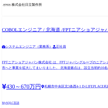
ス・記事など ●日立のスマートシティソリューション 日本では少子
株式会社日立製作所
り、日本政府はSociety 5.0、スマートシティ・スーパーシティ
QoLの向上」を実現するためには、地域における「暮らす」「働く
ったスマートシティサービスを提供し続けることが大事であると考え
しに貢献します。 ●ビル共通プラットフォームソリューション 気候
COBOLエンジニア / 北海道 /FPTニアショアジ
り巻く環境は、日々大きく変化しています。「変わりゆく社会に寄り
ーション」でアプローチし、エネルギーの最適化、安全性の向上、生産性の向上、そして快適な都
における顧客課題を起点に、ドメイン知見を活かしながら、AI・デー
マートシティおよびスマートビルディング領域におけるサービス開発に携わり、業界知見をベ
システムエンジニア（業務系）
正社員
都市計画事業、およびスマートビルディングを起点としたビル関連事
ただきます。 職務詳細 (1)スマートシティを起点とした都市計画事業全般、およびスマートビルディングを起点としたビル関連事業全般に対してHMAXソリューションを体現する顧客伴走
FPTニアショアジャパン株式会社 は、FPTジャパングループのニアシ
型ITエンジニアを担当していただきます。 (2)スマートシティを
市へと事業を拡大してまいりました。 北海道拠点は、設立当初約10名
えた要件検討から、システム開発・運用・改善まで一連のプロセスに関与いただきます。 (案件例) ●都市計画事業会社様向け対応 (スマートシテ
ても、現在売上高が前年比40%増と急成長を遂げており、今後もさらなる事業拡大と人材育成に注力していく方
会課題が発生、新型コロナウイルス感染症の影響により市民の生活スタイル
について](https://fptsoftware.jp/resource-center/connect/connect-nearshore) ●開発体制 入社後参画を予定している案件について: お客様のロケーションは東京です。 FPTジャパングループ内の東
タ利活用の推進を通して社会課題への対応を図っています。このよう
京勤務のプロジェクトマネージャーがフロントに立ち、札幌開発セン
ぶ」といった人々の生活シーンを通じて、「私が私らしく生きられる
430～670万円
札幌市中央区北3条西4-1 D-LIFEPLACE札
インされています。 札幌チームには既存のリーダーが在籍していま
立はデータやサービスが連携するスマートシティサービスを通じて、人に、そして環境を通して人の暮らしに貢献するもの ●
しています。
ビル管理・保全領域では、IoTやデジタル技術の進展により設備デ
最適化や高度な意思決定に活かしきれていないことが課題となっている。本
MySQL
C言語
AI・デジタル技術を活用したデジタルツインを構築する。設備運用