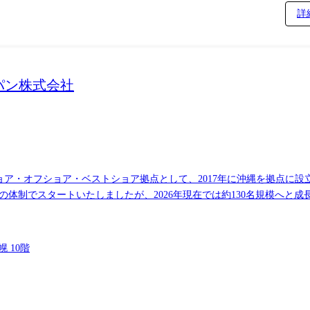
高齢化による社会課題が発生、新型コロナウイルス感染症の影響により
詳
戦略の中でICTやデータ利活用の推進を通して社会課題への対応を図ってい
」「学ぶ」「遊ぶ」といった人々の生活シーンを通じて、「私が私らしく
ています。日立はデータやサービスが連携するスマートシティサービス
変動や新型コロナへの対応、新しい働き方、コンプライアンス、マナー
ャパン株式会社
添える持続可能なビルをつくる」――私たち日立製作所は、山積みの課
市生活の実現に取り組んでいます。 職務概要 ミッション 都市・不動産・設備などの領域
タを活用したサービスの開発・実装・改善に関与し、新たな価値創出お
ースとした実装および価値創出を推進します。 お任せしたい業務 スマートシティを起点とした
業において、顧客業務の理解・整理を踏まえた要件検討から、システム
ョア・オフショア・ベストショア拠点として、2017年に沖縄を拠点に設立し
起点とした都市計画事業、およびスマートビルディングを起点としたビル
の体制でスタートいたしましたが、2026年現在では約130名規模へと成
ィサービス) 日本では少子高齢化による社
針です。 [FPTニアショアジャパンの特徴、リソース、提供サービス、重要性
・価値観が大きく変化しており、日本政府はSociety 5.0、スマー
な背景の中、日立は「ひとの幸せやQoLの向上」を実現するためには、
ターにてメインの開発を行っています。 現在のチーム構成は8名体制で
」社会を実現させる、住民に寄り添ったスマートシティサービスを提供
幌 10階
すが、複数案件を兼任しているため、将来的にはご入社いただく方にリ
日立ビルシステム様向け対応 (HMAX for Buildings--BuilMirai)
ータの取得・可視化は進んでいる一方、設備運用、保全、就業者情報など
案件は、HMAX for Buildingsとして、ビル設備の稼働データ
から保全・改善までの「業務の流れ」と「データの流れ」を接続すること