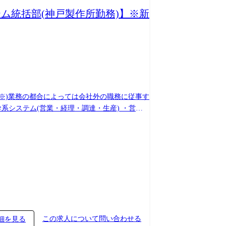
ム統括部(神戸製作所勤務)】※新
産とのデータ連携検討 ・営業・経理・調達・生
案件情報との紐づけや、データ一元管理環境を企
・検証し、所内プロジェクトに提供。また、プロジェク
digital_09 (3)事業横断的な共通設
管理に関する共通基盤を構築し、設計領域のDXを
率化ツールやAIを比較・検討し、製品対応の業
m/detail/index.html?id=medigital_10 ●使用
この求人について問い合わせる
細を見る
PLM、Git、Subversion、C、Java、Linux、