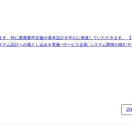
基本設計を中心に推進していただきます。 【具体的な業務内容】 •業務要件定義・基本設計:
テム設計への落とし込みを実施 •サービス企画: システム開発が絡む
機関等との交渉・調整を行い、円滑なプロジェクト進行をサポート •プロ
ェクト全体の品質と進捗管理に寄与
詳