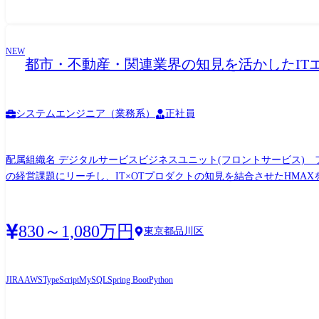
WindowsServer、Oracle、PostgreSQL、SQLServer 上記(3)CAD、PLM(Ob
NEW
都市・不動産・関連業界の知見を活かしたITエ
システムエンジニア（業務系）
正社員
配属組織名 デジタルサービスビジネスユニット(フロントサービス) フロントサービス事業統括本部 サー
の経営課題にリーチし、IT×OTプロダクトの知見を結合させたHM
顧客への新たな価値の提供により、スケールアップ/N倍化を図ること 
これまでの実績や枠組みにとらわれず、AIを起点とした新たなサービ
を起点とした都市計画事業全般、およびスマートビルディングを起点としたビル関連
830～1,080万円
東京都品川区
ービス・製品など ●HMAXソリューション HMAXは、AIで社会
し、先進的なAIを日立ならではの深いドメインナレッジで強化する
ューションは、体系化された構成要素に基づいており、先進的な技術
JIRA
AWS
TypeScript
MySQL
Spring Boot
Python
す。HMAXは、産業設備・機器など物理的なアセットやデジタルア
組み合わせ、 Perception AI(認識AI)や生成AI、Agentic AI、