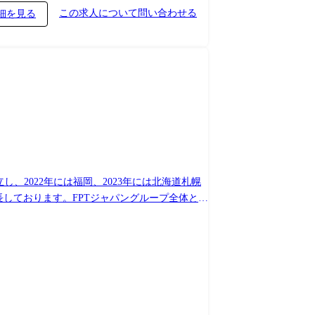
市民の生活スタイル・価値観が大きく変化してお
この求人について問い合わせる
細を見る
ます。このような背景の中、日立は「ひとの幸せや
生きられる」社会を実現させる、住民に寄り添
を通じて、人に、そして環境を通して人の暮ら
やモラルの変化など、ビルとそこで働く人々を取
題に対して「ビル共通プラットフォームソリュ
よび事業のスケール化に貢献します。 また、ス
開発・運用・改善まで一連のプロセスに関与い
、2022年には福岡、2023年には北海道札幌
関連事業において、顧客業務の理解・整理を踏ま
長しております。FPTジャパングループ全体とし
トシティ・スーパーシティ戦略の中でICTやデー
地域における「暮らす」「働く」「学ぶ」「遊
、日本人・ベトナム人双方のエンジニアがアサ
し続けることが大事であると考えています。日
ーダーとしての役割を担っていただくことを想定
のデータや業務プロセスは分断されており、全体
、点検・保全情報、就業者データ等を統合管理し、
で、エネルギー効率の最適化、安全性・快適性