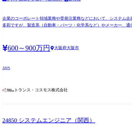
企業のコーポレート領域業務や受発注業務などにおいて、システム企
多彩ですが、製造系（自動車・パーツ・化学系など）やメーカー、通信
案件 ・コーポレート領域業務（人事・経理）アプリケーション設計・
600～900万円
大阪府大阪市
AWS
トランス・コスモス株式会社
24850 システムエンジニア（関西）