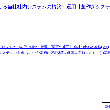
ける当社社内システムの構築・運用【製作所システ
業務(※) (※)業務の都合によっては会社外の職務に従事す
った、電力事業向け固有業務・機能の分析・実現検討および経理・調達・生
討および営業とのデータ連携検討 (2)事業固有の設計業務支援システム ・基幹事業向け:
ータ活用やPLM構築/改善を中心としたシステム開発を推進。ERPの
kinsやGit等のツール(CI/CD基盤)やクラウド/AI活用について企画
iyo/graduates/philosophy/technology/diagram/detail/index.html?id=me
数事業部を横断するPLMシステムの企画・開発です。E-BOMと技術文書
ず大量で散在したデータの分析など非定型業務について、様々な業務効
lectric.co.jp/saiyo/graduates/philosophy/technology/diagra
詳
Linux、WindowsServer、Oracle、SQLServer、Shell 上記(2)CAD、