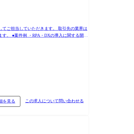
してご担当していただきます。 取引先の業界は
 ●案件例 ・RPA・DXの導入に関する開発
ンフラ構築・保守運用など ●キャリア 近い将
。 その後は、個人の希望に合わせてマネジメン
この求人について問い合わせる
細を見る