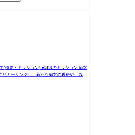
tform、PowerShell、WindowsServer、Oracle
してリカーリングし、新たな顧客の獲得や、既存
トサービス事業の立ち上げフェーズにあります。
ス価値の持続的創出・進化を担うスマートシティ
わる事業・ビジネス・サ
両方のアセットから得られる膨大なデータを活用
最大の成果と価値を提供します。これらのソリ
ステムの信頼性とパフォーマンスを向上させま
の展開を通じて培ってきたドメインナレッジを
提供します。 関連ニュースリリー