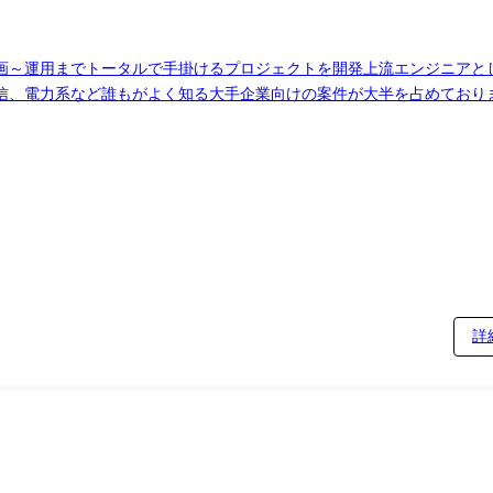
画～運用までトータルで手掛けるプロジェクトを開発上流エンジニアと
、電力系など誰もがよく知る大手企業向けの案件が大半を占めております。
開発 ・メーカーの受発注業務最適化に向けたアプリケーション開発・
詳