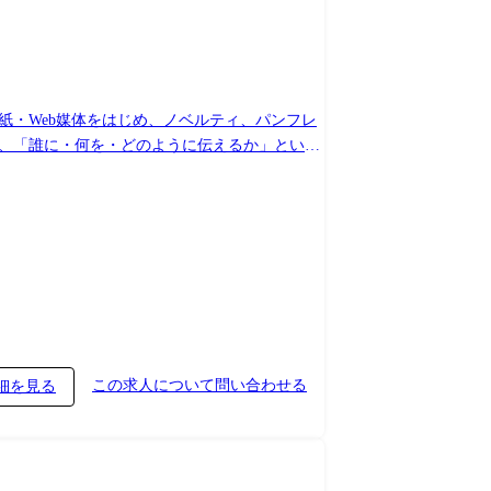
紙・Web媒体をはじめ、ノベルティ、パンフレ
業・ブランドの理解を深め、広告物を通じた価値
との調整・連携 ・広告物の内容・表現チェック、
ブ品質の向上施策にも関わっていただくことを
この求人について問い合わせる
細を見る