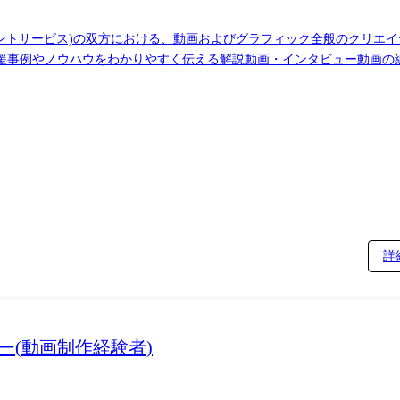
ントサービス)の双方における、動画およびグラフィック全般のクリエイティブ制作
支援事例やノウハウをわかりやすく伝える解説動画・インタビュー動画の
アル制作。 ●共通業務 各マーケティング担当者とのミーティング、要件定義、制作
詳
ー(動画制作経験者)