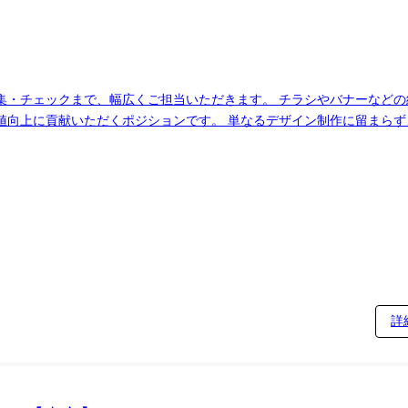
・チェックまで、幅広くご担当いただきます。 チラシやバナーなどの
ザイン制作に留まらず、「誰に・何を・どのように伝えるか」といっ
ていただきます。 社内の関係部署や外部制作会社と連携しながら、事
・パンフレット等の制作進行・スケジュール管理 ・社内各部署・外部制作会社
簡単な制作・編集業務 ※将来的には、制作ルールの整備やクリエイティ
詳