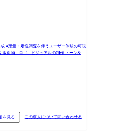
I作成 ●定量・定性調査を伴うユーザー体験の可視
援 販促物、ロゴ、ビジュアルの制作 トーン&マ
効率化 人材育成
この求人について問い合わせる
細を見る