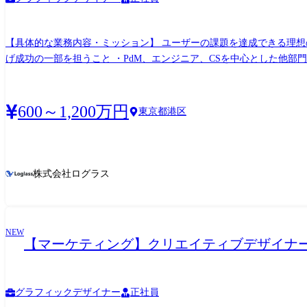
【具体的な業務内容・ミッション】 ユーザーの課題を達成できる理想の姿を考え、追求い
げ成功の一部を担うこと ・PdM、エンジニア、CSを中心とした他
なUIデザイン ・プロダクトの将来像・ロードマップを描くこと ・
ョンの実行 ●業務内容の変更範囲:会社の定める業務
600～1,200万円
東京都港区
株式会社ログラス
NEW
【マーケティング】クリエイティブデザイナー
グラフィックデザイナー
正社員