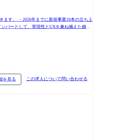
0本の立ち上
メンバーとして、実現性とUXを兼ね備えた緻密
ワークを活用した課題の解像度を高めるアクシ
この求人について問い合わせる
細を見る