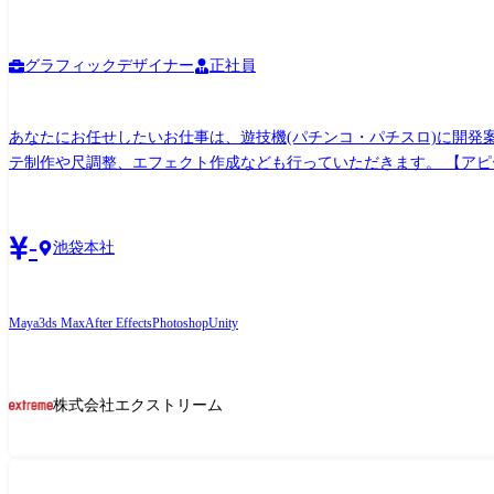
グラフィックデザイナー
正社員
あなたにお任せしたいお仕事は、遊技機(パチンコ・パチスロ)に開発案件に
テ制作や尺調整、エフェクト作成なども行っていただきます。 【アピールポイント】 デザイナーが制作した素材を一つの演出として作り上げる業務になるので、 遊技機の面白さのキーと
なる演出作成も含め、自身の発想やこだわりを具現化できる楽しさがあります。 【キャリアアップ】 仲間と切磋琢磨しながら業務に取り組む事ができ、 様々プ
して長期的なキャリアを築ける環境です!
-
池袋本社
Maya
3ds Max
After Effects
Photoshop
Unity
株式会社エクストリーム