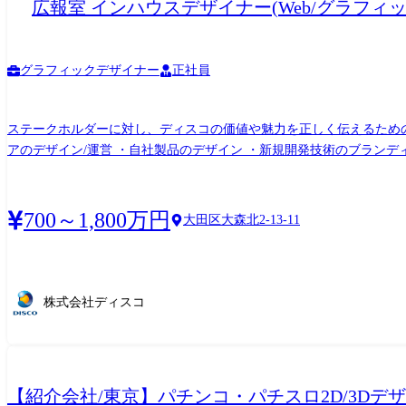
広報室 インハウスデザイナー(Web/グラフィ
グラフィックデザイナー
正社員
ステークホルダーに対し、ディスコの価値や魅力を正しく伝えるための施策検討、設計、実行、検証ま
アのデザイン/運営 ・自社製品のデザイン ・新規開発技術のブランディング
善活動(PIM)に関わる業務全般 「ディスコをもっとよくするには?
ため、単発で終了するのではなく、継続的に進化させることができます。 アイデア例: ・紙の社内報をWeb化し、オンラインアーカイブとして活用する ・地元の人からの認知向
野球場にロゴを掲示する ・撮影の代わりに自社製品をCGで表現する ・大きな認知度向上のため、地上波C
700～1,800万円
大田区大森北2-13-11
記載の業務内容 変更の範囲:弊社就業規則に基づき、異動を命じるこ
株式会社ディスコ
【紹介会社/東京】パチンコ・パチスロ2D/3Dデ