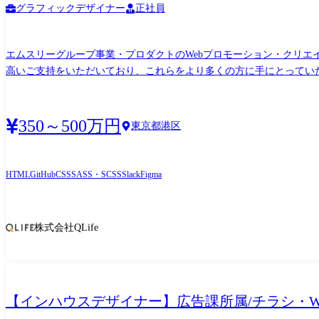
グラフィックデザイナー
正社員
エムスリーグループ事業・プロダクトのWebプロモーション・クリエ
高いご支持をいただいており、これらをより多くの方に手にとっていた
ジェクトもお任せする予定です。 【事業例】 ・煩雑だった従業員の健康情報管理をまとめて効率化「ハピネスパートナーズ」 ・エムスリーデジカルで診療をラクに「エムスリーデジカ
ル」 ・スマホとICタグで介護をもっとスマートに「Care-Wing」 (ユーザーイン
業務内容】 ・エムスリーグループ事業のクリエイティブ(動画・LP・
350～500万円
東京都港区
インタビュー/関係各所へのヒアリング ・中長期的な改善施策の立案・検証実行 ・
ツール、アプリケーション】 Adobe、Figma、Canca、VScode、Git、HTML、CSS (SCSS等
Zoom、Confluence、Backlog など 【育成プロセス】 OJT ・入社1ヶ月～2ヶ月: 各プロジェクトのキャッチアップ・制作に入る 指導者・メンターとの1on1によるサポート(頻度多め) ・入
HTML
GitHub
CSS
SASS・SCSS
Slack
Figma
社3ヶ月以降(目安): 担当プロジェクトを1つ持ち運用する 研修受講
いただく チームリーダーとの1on1
株式会社QLife
【インハウスデザイナー】広告課所属/チラシ・W