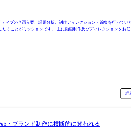
イティブの企画立案、課題分析、制作ディレクション・編集を行ってい
だくことがミッションです。 主に動画制作及びディレクションをお任せ
タビュー:https://youtu.be/SvmAtgz6_fA) ・簡単導入、低コス
Webサイト等)制作&ディレクション&マーケティング ・定量/定性デー
動画の企画立案、撮影、運用などディレクション全般 ・YouTube/metaなど継
含む) 、JavaScript、GA4、VWOテストツールなど 【コミュニケーションツール】 Slack、Meet、
支援 指導者・メンターとの1on1によるサポート(週次) ・入社6ヶ月以
(週次) ※従事すべき業務の変更の範囲 適性に応じて、会社の指示する業務への異動を命じることがある
詳
eb・ブランド制作に横断的に関われる