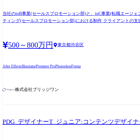
当社のtoB事業(セールスプロモーション部)と、toC事業(転職エージェ
ティング(セールスプロモーション部)における制作 クライアントの
ク(図解資料)、セミナーのアイキャッチなどのデザイン。 ●toCマーケティング(転職エージェントサービス)における制作 求職者獲得(登録促進)のためのSNS広告動画(YouTube、TikTok、
Instagram等)の企画・編集。 Web広告バナー、SNS投稿用グラフィック、LP(ランディングページ)のビジュ
スケジュールの管理。
500～800万円
東京都渋谷区
After Effects
Illustrator
Premiere Pro
Photoshop
Figma
株式会社ブリッジワン
PDG_デザイナーT_ジュニア:コンテンツデザイナ