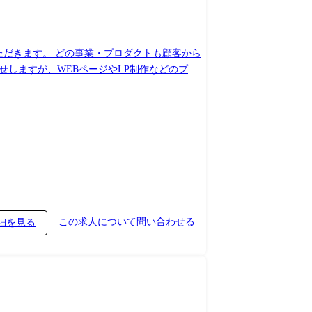
ただきます。 どの事業・プロダクトも顧客から
しますが、WEBページやLP制作などのプロ
トの新しい福利厚生「スマカフェ」 【具体的な
タに基づく課題分析・インサイト発掘 ・ユーザー
続運用 【主に使用する言語、
降(目安): 担当プロジェクト1～2を持ち推進
。
この求人について問い合わせる
細を見る