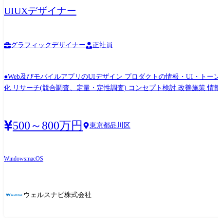
UIUXデザイナー
グラフィックデザイナー
正社員
●Web及びモバイルアプリのUIデザイン プロダクトの情報・UI・ト
化 リサーチ(競合調査、定量・定性調査) コンセプト検討 改善施策 
ナー策定 撮影・外部ディレクション ●デザインシステム運用及び改善 
500～800万円
東京都品川区
Windows
macOS
ウェルスナビ株式会社