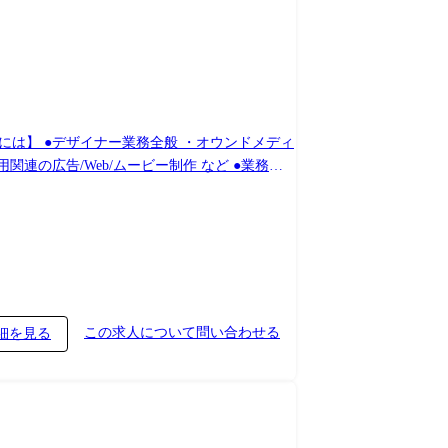
告/Web/ムービー制作 など ●業務改
していただきます。 実行から効果測定までを担う
この求人について問い合わせる
細を見る