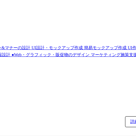
ーン&マナーの設計 UI設計・モックアップ作成 簡易モックアップ作成 U
情報設計 ●Web・グラフィック・販促物のデザイン マーケティング施策支
デザインシステム デザインアセット管理 ●デザイン業務の効率化 業務
詳