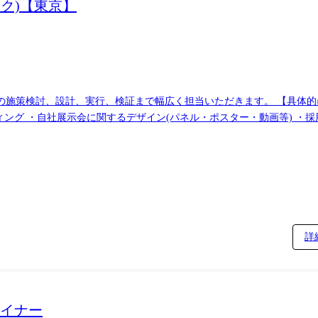
ック)【東京】
で幅広く担当いただきます。 【具体的には】 ●デザイナー業務全般 ・オウンドメディ
 ・自社展示会に関するデザイン(パネル・ポスター・動画等) ・採用関連の広
」という大きな課題に対し、クリエイティブ視点でアイデアを出し、実現
上のため、
Mを企画する など 【業務内容についての補足】 入社当初:各求人票内の業務内容欄
とがある
詳
ザイナー