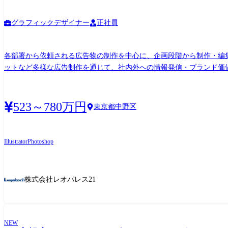
グラフィックデザイナー
正社員
各部署から依頼される広告物の制作を中心に、企画段階から制作・編集
ットなど多様な広告制作を通じて、社内外への情報発信・ブランド価値向上に貢献いただくポジションです。 単なるデ
た視点を持ちながら、広告表現の品質向上や制作進行管理にも携わっ
発信の質を高めていくことがミッションです。 【主な業務内容】 ・各部署から依頼される広告物の制作・編集 ※チラシ、バナー、ノベルティ、Web用素材 等 ※制作業務はIllustrator・
Photoshopを用いたDTP・Web素材制作が中心となります。 
523～780万円
東京都中野区
修正対応 ・制作データの管理、入稿データ作成 ・動画コンテンツの
想定しています。 変更の範囲:会社の定める業務
Illustrator
Photoshop
株式会社レオパレス21
NEW