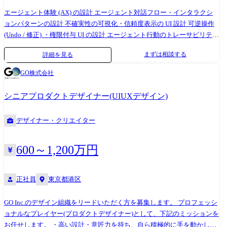
ドエンジニアと密に連携し、以下の業務を遂行します。 1.セキュリテ
エージェント体験 (AX) の設計 エージェント対話フロー・インタラクシ
ィ・ツールのUIデザイン・プロトタイピング ・「FutureVuls」(独自開発
ョンパターンの設計 不確実性の可視化・信頼度表示の UI 設計 可逆操作
しているセキュリティWebアプリケーション)の操作画面設計、フロント
(Undo / 修正) ・権限付与 UI の設計 エージェント行動のトレーサビリティ
エンド実装、ベンダー管理 ・複雑なデータをユーザーが直感的に理解で
表示設計 Human-in-the-Loop 評価 UI・フィードバックループの設計 エー
きるデータビジュアライゼーションの構築。 ・スパイクアクセスにも耐
まずは相談する
詳細を見る
ジェントのパーソナ (性格・振る舞い・トーン) の設計 ユーザーリサーチ
えうる、高速で軽量なページ描画(パフォーマンス最適化)の実現。 2.テク
ユーザーインタビュー、ユーザビリティテスト、A/B テストの設計・実
ニカル・マーケティング・コンテンツの制作 ・技術ブログ(FutureVuls
GO株式会社
施 定性・定量データに基づくデザイン判断 ペルソナ・ジャーニーマップ
Blog)や特設サイトのUI/UX改善とフロントエンド実装。 ※コンテンツ例
の作成・更新 AI エージェントに対するユーザーの信頼度・満足度の測定
FutureVulsプロダクトページ(https://www.vuls.biz/blog) FutureVuls
シニアプロダクトデザイナー(UIUXデザイン)
デザインシステム・プロトタイピング AI プロダクト向けデザインシステ
Blog(https://www.vuls.biz/blog) 3.ブランド・アイデンティティの高度化
ムの構築・運用 高速プロトタイピング (Figma、コードプロトタイプ等)
・技術発信におけるビジュアルガイドラインの策定。 ・カンファレンス
デザイナー・クリエイター
情報アーキテクチャ (IA) 設計 デザインパターンのドキュメント化・チー
登壇資料やホワイトペーパーのクリエイティブ・ディレクション。 ●組
ム間共有 【業務シナリオ例 ※以下は想定される業務シナリオの例です ●
織構成 ・Vuls開発チーム:10名 └ UI/UX領域の専任:1名(他領域との兼任: 4
シナリオ 1 : 稟議承認 AI の信頼度表示 UI 設計 JAPAN AI STUDIO の稟議
名) ●業務内容の変更の範囲について 当社業務全般に従事いただく可能性
600～1,200万円
承認ワークフローで、AI エージェントが「この稟議を承認すべき」と判
がございます。
断した際、ユーザーが「この判断はどの程度信頼できるか」を直感的に
正社員
東京都港区
判断できる UI を設計。 信頼度スコア、参照した過去の承認パターン、
判断根拠の表示方法をプロトタイプし、ユーザビリティテストで検証。
「AI が参照したデータソース (楽々精算の金額データ + SmartHR の部門
GO Inc.のデザイン組織をリードいただく方を募集します。 プロフェッシ
予算データ)」を可視化することで、エージェント信頼度スコアが 20%
ョナルなプレイヤー(プロダクトデザイナー)として、下記のミッションを
向上。 ● シナリオ 2 : SaaS 横断ワークフローの可逆操作 UI 設計 JAPAN
お任せします。 ・高い設計・意匠力を持ち、自ら積極的に手を動かし