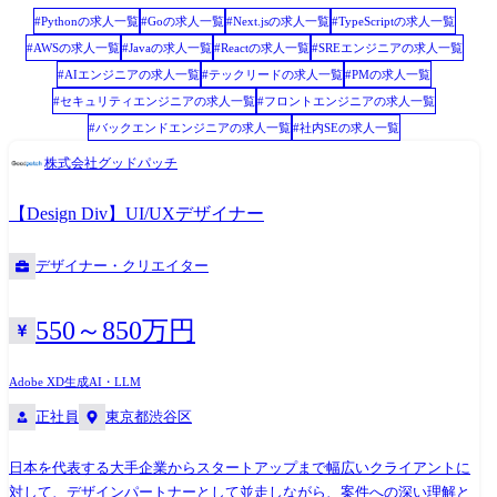
変更範囲 雇入れ直後:上記参照 変更の範囲:当社における各種業務全般
#
Python
の求人一覧
#
Go
の求人一覧
#
Next.js
の求人一覧
#
TypeScript
の求人一覧
#
AWS
の求人一覧
#
Java
の求人一覧
#
React
の求人一覧
#
SREエンジニア
の求人一覧
#
AIエンジニア
の求人一覧
#
テックリード
の求人一覧
#
PM
の求人一覧
#
セキュリティエンジニア
の求人一覧
#
フロントエンジニア
の求人一覧
#
バックエンドエンジニア
の求人一覧
#
社内SE
の求人一覧
株式会社グッドパッチ
【Design Div】UI/UXデザイナー
デザイナー・クリエイター
550～850万円
Adobe XD
生成AI・LLM
正社員
東京都渋谷区
日本を代表する大手企業からスタートアップまで幅広いクライアントに
対して、デザインパートナーとして並走しながら、案件への深い理解と