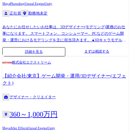
Maya
Photoshop
Unreal Engine
Unity
正社員
勤務地未定
あなたにお任せしたいお仕事は、3Dデザイナー(モデリング)業務のお仕
事になります。 スマートフォン、コンシューマー、PCなどのゲーム開
発・運営におけるモデリングを主に担当頂きます。 ●3Dキャラモデルの
作成 ●3Dキャラセットアップ ●外部委託データのスケジュール、クオリ
まずは相談する
詳細を見る
ティ管理・外部もしくは他セクションとの折衝 ●その他付随する業務 ※
上記全てではなく、これまで実績や適性に合わせていずれかの業務を担
株式会社エクストリーム
当頂きます。 バンダイナムコグループ、セガグループ、コナミなど、ゲ
ーム業界を牽引するトップ企業と安定的な取引を行っております。プロ
【紹介会社/東京】ゲーム開発・運用/3Dデザイナー(エフェ
ダクションカンパニーの一員として様々なクライアントのプロジェクト
クト)
に参画して頂き、1つの会社だけでは実現できない多彩なスキルやノウハ
ウを身に付けることが可能です!
デザイナー・クリエイター
360～1,000万円
Maya
After Effects
Unreal Engine
Unity