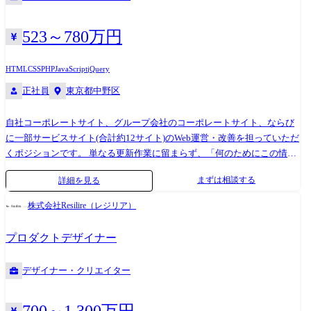
制作が中心となります。 ・パンフレット等の制作進行・スケジュール管
理 ・社内各部署・外部制作会社との調整・連携 ・広告物の内容・表現チ
ェック、修正対応 ・制作データの管理、入稿データ作成 ・動画コンテン
523～780万円
ツの簡単な制作・編集業務 ※将来的には、制作ルールの整備やクリエイ
ティブ品質の向上施策にも関わっていただくことを想定しています。 変
HTML
CSS
PHP
JavaScript
jQuery
更の範囲:会社の定める業務
正社員
東京都中野区
自社コーポレートサイト、グループ会社のコーポレートサイト、ならび
に一部サービスサイト(合計約12サイト)のWeb運営・改善を担っていただ
くポジションです。 単なる更新作業に留まらず、「何のためにこの情報
が存在するのか」「利用者に正しく伝わっているか」といった視点を持
まずは相談する
詳細を見る
ちながら、Webサイトの構造や導線、情報設計の改善に取り組んでいた
だきます。 社内の関係部署や外部制作会社と連携しながら、事業・ブラ
株式会社Resilire（レジリア）
ンドの理解を深め、Webを通じた価値発信の質を高めていくことがミッ
ションです。 【主な業務内容】 ・Webサイト全体の運用・管理(表示確
プロダクトデザイナー
認、掲載内容チェック、情報の整合性確認 等) ・Webサイトの改修・更新
業務(CMSでの更新、軽微な修正、制作会社への指示・調整) ・アクセス
デザイナー・クリエイター
状況・ユーザー行動の把握(数値の確認、傾向の把握、課題仮説の整理)
・課題抽出および改善アイデアの立案・提案(UI/構成/導線/コンテンツ観
点 など) ・関係部署・外部制作会社とのディレクション・調整 ※中長期
700～1,300万円