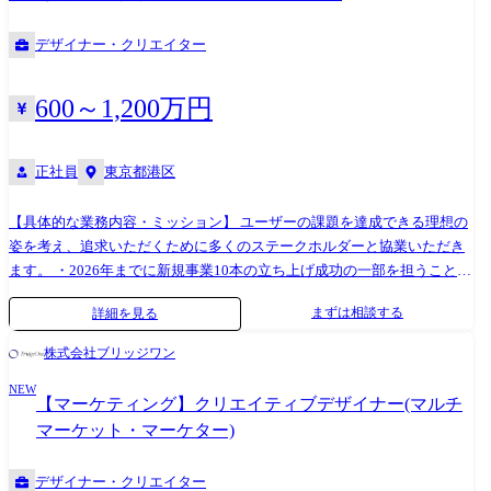
解 ●開発環境 デザイン : Figma, FigJam プロトタイピング : Figma
規施策の要件定義と推進 【マーケティング組織について】 当社のマーケ
Prototyping, Framer リサーチ : Maze, Hotjar, Google Analytics コラボレーシ
ティング組織は、「デザイナー」「マーケター」「ディレクター」で構
デザイナー・クリエイター
ョン : Slack, Confluence, Linear, Google Workspace, Notion AI 開発支援 :
成されています。環境整備やコミュニケーションツールの統一などを進
Claude Code MAX Plan, Cursor, ChatGPT, Devin 作業環境 : Mac (Apple
め、事業貢献を目指しています。
Silicon) , デュアルモニタ対応
600～1,200万円
正社員
東京都港区
【具体的な業務内容・ミッション】 ユーザーの課題を達成できる理想の
姿を考え、追求いただくために多くのステークホルダーと協業いただき
ます。 ・2026年までに新規事業10本の立ち上げ成功の一部を担うこと
・PdM、エンジニア、CSを中心とした他部門と連携し顧客の課題解決策
まずは相談する
詳細を見る
の検討と実装 ・新機能開発のプロジェクトメンバーとして、実現性とUX
を兼ね備えた緻密なUIデザイン ・プロダクトの将来像・ロードマップを
株式会社ブリッジワン
描くこと ・不確実性の高いプロジェクトに対し、デザインスプリントな
NEW
どのフレームワークを活用した課題の解像度を高めるアクションの実行
【マーケティング】クリエイティブデザイナー(マルチ
●業務内容の変更範囲:会社の定める業務
マーケット・マーケター)
デザイナー・クリエイター