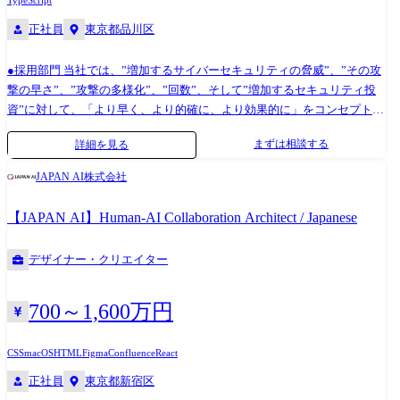
TypeScript
正社員
東京都品川区
●採用部門 当社では、”増加するサイバーセキュリティの脅威”、”その攻
撃の早さ”、”攻撃の多様化”、”回数”、そして”増加するセキュリティ投
資”に対して、「より早く、より的確に、より効果的に」をコンセプト
に、サイバーセキュリティを事業とし、「Cyber Security Innovation
まずは相談する
詳細を見る
Group」を2018年に設立しています。 同Groupの事業の柱の一つとして、
クラウド型のセキュリティサービス「FutureVuls」( https://vuls.biz/ )の提
JAPAN AI株式会社
供を行っています。 この「FutureVuls」を強みにエンタープライズのお
客様向けに統合的なセキュリティサービスを提供していきます。
【JAPAN AI】Human-AI Collaboration Architect / Japanese
FutureVuls・・・Vuls(VULnerability Scanner)をベースに提供している脆弱
性管理のクラウドサービス。 Vulsは脆弱性情報の全自動スキャンツール
デザイナー・クリエイター
の名称。 2016年4月1日にオープンソースとして世界に無償公開。 半年
後の同年10月1日にはオープンソース共有サイト「GitHub」でランキン
グ1位を獲得するなど、世界中のシステム管理者から多くの注目を集めて
700～1,600万円
いる。 ●ミッション 日々発生するサイバーセキュリティの脅威や脆弱性
情報を収集・分析し、得られたインテリジェンスを顧客にわかりやすく
CSS
macOS
HTML
Figma
Confluence
React
伝達することで、顧客の脆弱性管理業務のサポートとFutureVulsの信頼性
正社員
東京都新宿区
を確立すること。 ●職務内容 セキュリティ・リサーチャーやバックエン