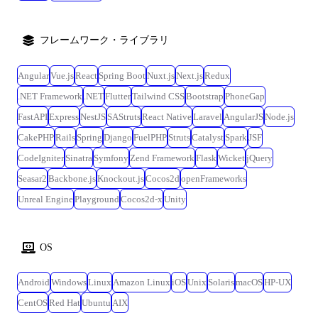
フレームワーク・ライブラリ
Angular
Vue.js
React
Spring Boot
Nuxt.js
Next.js
Redux
.NET Framework
.NET
Flutter
Tailwind CSS
Bootstrap
PhoneGap
FastAPI
Express
NestJS
SAStruts
React Native
Laravel
AngularJS
Node.js
CakePHP
Rails
Spring
Django
FuelPHP
Struts
Catalyst
Spark
JSF
CodeIgniter
Sinatra
Symfony
Zend Framework
Flask
Wicket
jQuery
Seasar2
Backbone.js
Knockout.js
Cocos2d
openFrameworks
Unreal Engine
Playground
Cocos2d-x
Unity
OS
Android
Windows
Linux
Amazon Linux
iOS
Unix
Solaris
macOS
HP-UX
CentOS
Red Hat
Ubuntu
AIX