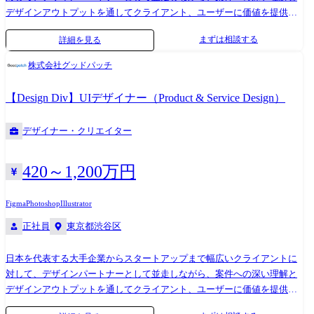
デザインアウトプットを通してクライアント、ユーザーに価値を提供し
ます。 具体的な仕事内容 ●クライアントの事業課題や「なぜやりたいの
まずは相談する
詳細を見る
か」を言語化しPJ課題を定義 ●定性的かつ定量的なゴール設定 ●プロダク
トロードマップ設計 ●UIを手段としてブランドと体験を設計 ●プロトタ
株式会社グッドパッチ
イプ制作とブラッシュアップ ●デザインシステム化し再現性を提供 ●リ
リース後の改善 使用ツール/開発環境 AIツール:ChatGPT、Gemini Pro、
【Design Div】UIデザイナー（Product & Service Design）
NotebookLM、Claude、Cursor 、midjourney、Figma Make デザイン作
成:Adobe Creative Cloud、Figma、Sketch チームコミュニケーショ
デザイナー・クリエイター
ン:Slack、Zoom、Strap ドキュメント:Strap、Notion、Keynote 働くチーム
*価値観* UI/UXデザイナーが表層のデザインだけを作ることはありませ
ん。構造・骨格を徹底的に考えてこそ、課題解決に繋がるデザインがで
420～1,200万円
きると信じており、「論理的かつ情緒的」両方を兼ね備えたデザインを
生み出すことを大切にしています。 *特徴* 0→1案件とリニューアル案件
Figma
Photoshop
Illustrator
がバランスよくあり、6ヶ月から1年を超える案件までプロジェクトの期
正社員
東京都渋谷区
間も様々です。1つの案件に対し3〜4名の異なる職種のメンバーがアサイ
ンされ、チームで協働して、課題解決に向けてアプローチしていきま
日本を代表する大手企業からスタートアップまで幅広いクライアントに
す。 *今後* クライアントやユーザーの課題解決に繋がる高い品質のアウ
対して、デザインパートナーとして並走しながら、案件への深い理解と
トプットを続けるためには、チーム全体の底上げが欠かせません。自身
デザインアウトプットを通してクライアント、ユーザーに価値を提供し
の得意分野を伸ばしていただくことはもちろん、互いに学び合うカルチ
ます。 ●具体的な仕事内容 顧客やユーザーの課題を解決するためのソリ
ャーを推進し、高い専門性を持つチームでありつづけたいと考えていま