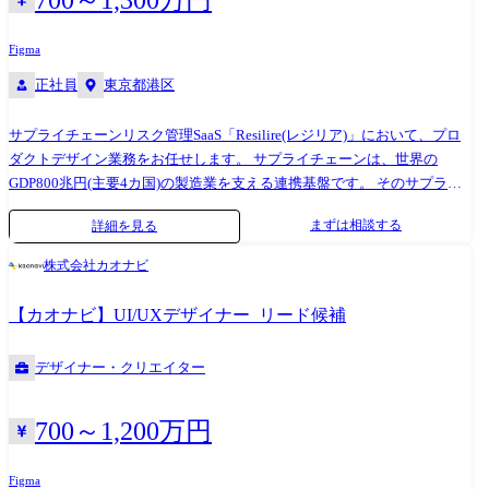
的には、Web運用ルールの整備や改善プロセスの仕組み化にも関わって
いただくことを想定しています。 変更の範囲:会社の定める業務
Figma
正社員
東京都港区
サプライチェーンリスク管理SaaS「Resilire(レジリア)」において、プロ
ダクトデザイン業務をお任せします。 サプライチェーンは、世界の
GDP800兆円(主要4カ国)の製造業を支える連携基盤です。 そのサプライ
チェーンがブラックボックス化されているため、昨今の新型コロナウイ
まずは相談する
詳細を見る
ルス影響・ウクライナ情勢・自然災害の多発により、寸断され、モノの
安定供給ができず、世界規模の社会問題になっています。 この課題を解
株式会社カオナビ
決するため、ブラックボックス化されたサプライチェーンのあり方から
見直し、当社プロダクトを用いて、様々なリスクに対応可能な持続可能
【カオナビ】UI/UXデザイナー_リード候補
性の高いサプライチェーンを構築するためのプロダクトデザイン業務を
お任せします。 【具体的な業務内容】 ・プロダクトデザインのコンセプ
デザイナー・クリエイター
トづくり顧客を含むステークホルダーへ説明可能なストーリーづくり ・
自社プロダクトのUI/UXデザイン ・UX設計(リサーチ・分析・企画)機能
説明資料作成(顧客へのマニュアル等) ・機能仕様作成 ・必要に応じて顧
700～1,200万円
客へのヒアリング 期待役割と、提供できる挑戦 Resilireでのプロダクト
デザイナーの役割は、「事業をつくること」です。 ビジネス側から要望
Figma