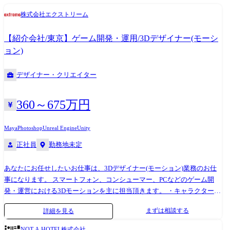
株式会社エクストリーム
【紹介会社/東京】ゲーム開発・運用/3Dデザイナー(モーシ
ョン)
デザイナー・クリエイター
360～675万円
Maya
Photoshop
Unreal Engine
Unity
正社員
勤務地未定
あなたにお任せしたいお仕事は、3Dデザイナー(モーション)業務のお仕
事になります。 スマートフォン、コンシューマー、PCなどのゲーム開
発・運営における3Dモーションを主に担当頂きます。 ・キャラクターモ
ーション制作 ・演出モーション制作 ・アクションモーション制作 ・モ
まずは相談する
詳細を見る
ーションの品質管理、外部発注管理 ・カメラワーク ・外部もしくは他セ
クションとの折衝 ・その他付随する業務 ※上記全てではなく、これまで
NOT A HOTEL株式会社