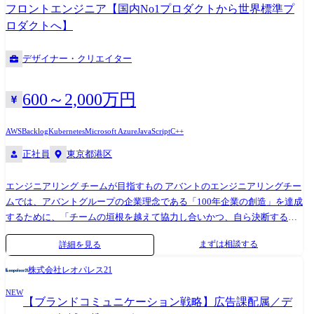
従い出向となった場合は出向先の定める業務
フロントエンジニア【国内No1プロダクトから世界標準プ
ロダクトへ】
デザイナー・クリエイター
600～2,000万円
AWS
Backlog
Kubernetes
Microsoft Azure
JavaScript
C++
正社員
東京都港区
エンジニアリング チームが目指すもの アバントのエンジニアリングチー
ムでは、アバントグループの企業理念である「100年企業の創造」を達成
するために、「チームの垣根を越えて協力し合いかつ、自ら決断するこ
とのできる自律型」組織を作り、チーム一丸となり、アバントのミッシ
まずは相談する
詳細を見る
ョンの実現に向けた挑戦をし続けていきます。 本ポジションに期待する
事【フロントエンドエンジニア】 アバントのミッションを達成するため
株式会社レオパレス21
に、エンジニアリングチームは大きな転換をしようとしています。 お客
NEW
様の「経営情報の大衆化」を進めるためにアバントは成長を続けてきま
【ブランドコミュニケーション戦略】広告課配属／デ
した。 今後さらなる速度でのサービス拡大および「経営情報の大衆化」