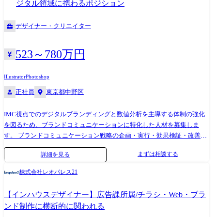
ジタル領域に携わるポジション
を見据え、アバント全体のミッションとして、新規ソフトウェアサービ
スの拡充に取り組んでいます。 これまでモノリシックなオンプレミス型
デザイナー・クリエイター
クライアントアプリケーションとして設計・実装されてきたアバントの
プロダクトをクラウド型ブラウザアプリケーションとすることで、よ
り、お客様に価値を提供できるシステムへと作り変えています。 フロン
523～780万円
トエンドエンジニアには、システム・組織の大きな変革とサービスの成
長の両面に対して、Open Value Stretchに取り組むことが求められます。
Illustrator
Photoshop
このような段階のエンジニアリングチームにおいて、UI開発はもちろん
正社員
東京都中野区
のこと、UX領域に係る意思決定から仕様に対するフィードバック等、
様々な議論に対してオーナーシップを持ち、積極的・主体的に関わって
頂くTechLeadとしてのエンジニアを求めています。 ●業務内容【フロン
IMC視点でのデジタルブランディングと数値分析を主導する体制の強化
トエンドエンジニア】 ・アバントのクラウドサービスにおけるWebアプ
を図るため、ブランドコミュニケーションに特化した人材を募集しま
リケーションのUI設計、開発 ・チーム開発のリード 技術環境 ・開発言
す。 ブランドコミュニケーション戦略の企画・実行・効果検証・改善を
語: C#, JavaScript(AngularJS 等々), C++ ・インフラストラクチャ: オンプ
行い、 デジタル広告の領域からコーポレートのブランディング活動を実
まずは相談する
詳細を見る
レミスサーバ, Microsoft Azure, Amazon Web service ・ミドルウェ
施いただきます。 【業務内容】 ●戦略・企画 WebやSNS、広告を横断し
ア:Microsoft SQL Database(および SQL Server), Oracle, Azure COSMOS DB,
たブランドコミュニケーション設計とデジタルキャンペーンの立案 ●分
株式会社レオパレス21
Nginx, Kubernetes(Azure Kubernetes Service) ・構成管理ツール: Azure
析・最適化 KPI管理とデータに基づく継続的な施策改善(PDCA)の推進
DevOps ・CI/CD: Azure DevOps ・監視ツール: IIJ ・ドキュメンテーショ
【インハウスデザイナー】広告課所属/チラシ・Web・ブラ
ン: Confluence ・その他利用ツール・サービス: Microsoft Teams , Slack
ンド制作に横断的に関われる
他 配属部門 プロダクト開発本部 プロダクト基盤部