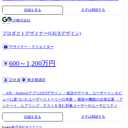
AI STUDIO で AI エージェントが楽々精算 → SmartHR → Salesforce を横断
て、ステークホルダーや社会に対して説得力のあるデザインを提供する
まずは相談する
詳細を見る
して自律的に実行したアクション (経費承認、人事データ更新、CRM 記
・多様なステークホルダーと連携するプロジェクトにおいて、幅広いデ
録更新) に対し、ユーザーが安心して「取り消し」「修正」できる UI を
ザイン提案を行うことでプロジェクトを成功に導く ●業務詳細 ・コンシ
GO株式会社
設計。 複数の SaaS にまたがるアクションの Undo / Redo のインタラクシ
ューマー向け及び業務支援プロダクトのUX/UIデザイン(オフラインの体
ョンパターンを定義し、「どの SaaS のどのデータが変更されたか」を一
験も含みます) ・仮説やデータ、ユーザーインタビューに基づいたユーザ
プロダクトデザイナー(UIUXデザイン)
覧で確認できるトレーサビリティ表示を実装。 エラー回復成功率が 35%
ーストーリーの考案 ・アンケート、ヒアリング、テストを含む対象ユー
向上。 ● シナリオ 3 : 「企業の脳」のデザインシステム構築 9 つのプロダ
ザーやユーザビリティの検証 本ポジションにおいては、自身が積極的に
デザイナー・クリエイター
クトで一貫した「企業の脳」体験を提供するため、エージェント対話コ
デザインのアウトプットをしていただきつつ、デザイン部の組織力向上
ンポーネント (チャットバブル、ツール呼び出し表示、SaaS 連携進捗イ
に向けて、他のデザイナーへのレビューやフィードバックを通じて、そ
ンジケーター、信頼度バッジ、可逆操作ボタン等) を標準化したデザイン
の成長を強力にサポートいただいたり、デザイン部の成長のための各種
600～1,200万円
システムを構築。 コンポーネント再利用率が 60% 向上し、新機能のデザ
投資と施策の立案を行っていただける方を求めています。 ●所属組織 デ
イン工数を 40% 削減。 ●ミッション 「企業の脳」を信頼できる存在にす
ザイン部プロダクトデザイングループの配属 【参考情報】 デザイン部
正社員
東京都港区
る 人間と AI エージェントの間に「信頼」を生むインタラクションを設
19名在籍(うちプロダクトデザイングループ11名・コミュニケーションデ
計し、透明性・可逆性・説明可能性を備えたエージェント体験 (AX) を実
ザイングループ8名) ●業務内容の変更範囲 会社が指定する業務全般 ●参
現する。 ●Human-AI Collaboration Architect とは Human-AI Collaboration
考記事 ・[GOで活躍するプロダクトデザイナーの共通点「解決すべき課
・iOS・AndroidアプリのUIデザイン ・仮説やデータ、ユーザーインタビ
Architect は「人と Agent の信頼を設計する人」です。 従来の UX デザイ
題は、困難であればあるほどいい」](https://go-
ューに基づいたユーザーストーリーの考案 ・施策や機能の企画立案 ・ア
ナーとは以下の点で根本的に異なります。 従来のUXデザイン ユーザー
on.goinc.jp/n/n991f17f7b38d) ・[GO Inc.のデザイナーが語る「サービス」
ンケート、ヒアリング、テストを含む対象ユーザーやユーザビリティの
の操作に対して確定的な結果を返す UIの動作は予測可能 エラーは明確
と「キャリア」の可能性](https://go-on.goinc.jp/n/nde6f54ee109a) ・[デザ
検証 ・プロダクトのブランディング・ロゴデザイン ・デザイン組織のビ
まずは相談する
詳細を見る
(404、入力ミス等) ユーザーが操作する 一貫した UI で信頼を構築 ・
イナーも、プロダクト企画から携わる。 「デザイン部」の組織づくりと
ルディング、メンバーマネジメント ●業務内容の変更範囲 会社が指定す
Human-AI Collaboration Architect AI の出力は確率的で、毎回異なる可能
は](https://go-on.goinc.jp/n/n5060f24ffd17) ●参考サイト ・[GO-on]
る業務全般 ●参考記事 ・[GOで活躍するプロダクトデザイナーの共通点
株式会社ギークリー