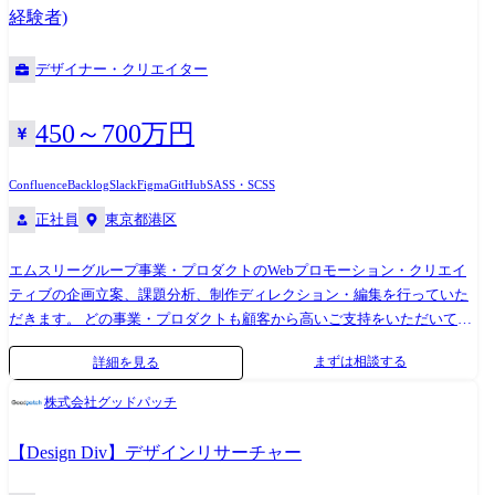
ミュニケーションを図りながらNOT A HOTELとして目指すべき建築のデ
経験者)
ザインを実現していただきます。 ・社外のクリエイターと協働し、専門
的かつ複合的な視点をもってプロジェクトを進めていただきます。 ・3D
デザイナー・クリエイター
モデリング、レンダリングを用いたデザイン検討をしていただきます。
・自社開発プロダクトの設計、作図業務をしていただきます。 ・社内外
のパートナーとの3Dパースや動画のディレクション業務をしていただき
450～700万円
ます。 ・NOT A HOTELメディア掲載に向けた撮影補助、現場立ち会いを
していただきます。
Confluence
Backlog
Slack
Figma
GitHub
SASS・SCSS
正社員
東京都港区
エムスリーグループ事業・プロダクトのWebプロモーション・クリエイ
ティブの企画立案、課題分析、制作ディレクション・編集を行っていた
だきます。 どの事業・プロダクトも顧客から高いご支持をいただいてお
り、これらをより多くの方に手にとっていただくことがミッションで
まずは相談する
詳細を見る
す。 主に動画制作及びディレクションをお任せしますが、WEBページや
LP制作などのプロジェクトもお任せする予定です。 【事業例】 ・煩雑だ
株式会社グッドパッチ
った従業員の健康情報管理をまとめて効率化「ハピネスパートナーズ」
・エムスリーデジカルで診療をラクに「エムスリーデジカル」 ・スマホ
【Design Div】デザインリサーチャー
とICタグで介護をもっとスマートに「Care-Wing」 (ユーザーインタビ
ュー:https://youtu.be/SvmAtgz6_fA) ・簡単導入、低コストの新しい福利