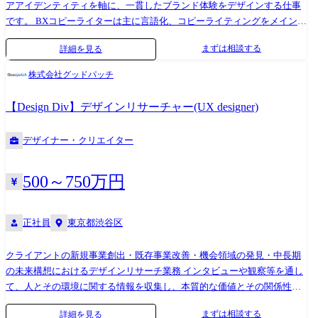
アアイデンティティを軸に、一貫したブランド体験をデザインする仕事
です。 BXコピーライターは主に言語化、コピーライティングをメインに
担当します。 ⚫︎クライアントインタビューやワークショップのまとめ、
まずは相談する
詳細を見る
分析、考察と、その内容を踏まえた言語化、コンセプト立案 ⚫︎コアアイ
デンティティやナラティブの言語化、ブランドスローガンやステートメ
株式会社グッドパッチ
ントのコピーライティング ⚫︎インタビュー設計、実施 ⚫︎ワークショップ
設計、ファシリテーション など ●メンバー ブランドエクスペリエンス
【Design Div】デザインリサーチャー(UX designer)
をケイパビリティとしている、BXチームは現在8名のメンバーが所属し
ています。Brand Strategist、BXデザイナー、UIデザイナー、コピーライ
デザイナー・クリエイター
ターと役割は様々です。 構成:ディレクター1名、リード1名、メンバー7
名 ●使用ツール Adobe各ソフト、Figma、Keynote、Strap、Notion、Slack
等 AIツール:ChatGPT、Gemini Pro、NotebookLM、Claude、Cursor 、
500～750万円
midjourney、Figma Make ●事例・インタビュー メディフォード:事業再編
で生まれた新会社「メディフォード」のブランディングプロジェクト
正社員
東京都渋谷区
https://goodpatch.com/work/mediford https://goodpatch.com/blog/2024-09-
mediford
クライアントの新規事業創出・既存事業改善・機会領域の発見・中長期
の未来構想におけるデザインリサーチ業務 インタビューや観察等を通し
て、人とその環境に関する情報を収集し、本質的な価値とその関係性を
明らかにしてサービスやプロダクトのコンセプトやソリューションに落
まずは相談する
詳細を見る
とし込みます。対象はデジタルなものからフィジカルなものまで、制限