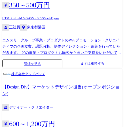
350～500万円
HTML
GitHub
CSS
SASS・SCSS
Slack
Figma
正社員
東京都港区
エムスリーグループ事業・プロダクトのWebプロモーション・クリエイ
ティブの企画立案、課題分析、制作ディレクション・編集を行っていた
だきます。 どの事業・プロダクトも顧客から高いご支持をいただいてお
り、これらをより多くの方に手にとっていただくことがミッションで
まずは相談する
詳細を見る
す。 主に動画制作及びディレクションをお任せしますが、WEBページや
LP制作などのプロジェクトもお任せする予定です。 【事業例】 ・煩雑だ
株式会社グッドパッチ
った従業員の健康情報管理をまとめて効率化「ハピネスパートナーズ」
・エムスリーデジカルで診療をラクに「エムスリーデジカル」 ・スマホ
【Design Div】マーケットデザイン担当(オープンポジショ
とICタグで介護をもっとスマートに「Care-Wing」 (ユーザーインタビ
ン)
ュー:https://youtu.be/SvmAtgz6_fA) ・簡単導入、低コストの新しい福利
厚生「スマカフェ」 【具体的な業務内容】 ・エムスリーグループ事業の
デザイナー・クリエイター
クリエイティブ(動画・LP・Webサイト等)制作&ディレクション&マーケ
ティング ・定量/定性データに基づく課題分析・インサイト発掘 ・ユー
ザーインタビュー/関係各所へのヒアリング ・中長期的な改善施策の立
600～1,200万円