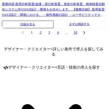
業務内容 医用分析装置(血液・尿分析装置、免疫分析装置、検体検査自動
化システム等)のGUI設計・開発をお任せします。 【職務詳細】 医用装置
のGUI設計・開発における、 ・操作画面の設計 ・ユーザビリティテスト
・ユーザーからのフィードバック対応および問題解決のための技術サポ
まずは相談する
詳細を見る
ート ※茨城・東京いずれかのご希望のオフィスで勤務が可能ですが、入
社後1年間は装置理解のために茨城での勤務を行っていただきます。 ※
1
2
3
4
...
10
欧州の提携企業との会議が月1回、海外出張が年1~2回あります。 ※詳細
設計については外部委託を行うこともありますが、入社後は開発業務か
らお任せします。 【担当装置例】 ・生化学自動分析装置 ・検体検査自
デザイナー・クリエイター
×詳しい条件で求人を探してみ
動化システム ・遠隔モニタリングシステム LABOSPECT mobile 【職場イ
る
ンタビュー】 ・[設計開発部長からのメッセージ]
(https://www.youtube.com/watch?v=y9pA-wWeORE) ～経験者採用入社者の
デザイナー・クリエイター
×
言語・技術
の求人を探す
声～ 現在、医用ソフト設計グループにて、小型免疫分析装置における制
御ユニットのソフト設計を担当しております。 ソフト設計業務しては、
上流のシステム設計である機械設計や電気設計、分析チームとの仕様の
打合せや、ソフトの実装設計・評価を実施しております。 前職では、鉄
鋼メーカー向け制御システムの設計開発を担当しておりました。 最高品
質が求められる職場で働きたい、制御についてより深く関わっていきた
いという想いから、日立ハイテクの医用分野を転職先として選びまし
た。 日立ハイテクの分析装置は、制御対象となる機構や仕様は複雑であ