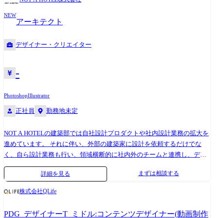
実績や適性に合わせていずれかの業務を担当頂きます。 バンダイナムコ
NEW
グループ、セガグループ、コナミなど、ゲーム業界を牽引するトップ企
アーキテクト
業と安定的な取引を行っております。プロダクションカンパニーの一員
として様々なクライアントのプロジェクトに参画して頂き、1つの会社だ
デザイナー・クリエイター
けでは実現できない多彩なスキルやノウハウを身に付けることが可能で
す!
-
Photoshop
Illustrator
正社員
勤務地未定
NOT A HOTELの建築部では自社設計プロダクトや社内設計業務の拡大を
進めています。 それに伴い、外部の建築家に設計を依頼するだけでな
く、自ら設計業務も行い、領域横断的に社内外のチームと連携し、デザ
イン面の取りまとめを行うといった意匠設計業務の重要度が増していま
まずは相談する
詳細を見る
す。 建築の設計業務に加えて、Webサイトに掲載するイメージパースや
ムービーのディレクション業務など、デザインに関する多方面の業務へ
株式会社QLife
の理解とセンスの良さも兼ね備えた意匠設計者を募集します。 ●主な業
務内容 ・自社開発プロダクトにおいて意匠設計業務を行い、チームとコ
PDG_デザイナーT_ミドル:コンテンツデザイナー(動画制作