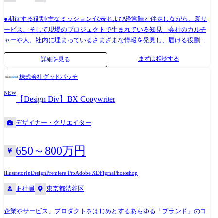
・プロジェクト統括として、クライアントの経営層や事業部責任者に対
●期待する役割/主なミッション 代表および経営陣と伴走しながら、新サ
しコミュニケーションをリード ・新規案件におけるプロジェクトプラン
ービス、そして現場のプロジェクトで生まれている知見、会社のカルチ
ニング〜提案 ※アカウントマネージャーと伴走いただきます ※提案内容
ャーや人、社内に埋まっているさまざまな情報を発見し、届ける役割を
は、グッドパッチの既存のソリューションに限らず、クライアントの課
担ってほしいと考えています。 このポジションに期待するのは、グッド
題にあわせてゼロベースで検討する事がほとんどです。 ・メンバーやプ
まずは相談する
詳細を見る
パッチのビジョンを踏まえて活動の中から、これは面白いを自分で見つ
ロジェクト管理(PM、デザイナー、エンジニアなど) ・プロジェクト状況
けて、自分で形にできる人です。 「届けなければ」と思ったときに、行
に応じたアップセルや継続提案などの機会拡張 ・プランニング後はプロ
株式会社グッドパッチ
動にすぐさま移せる 、そんな人材を期待します。 ●具体的な業務内容 現
ジェクトの統括として、以下をお任せしていく想定です。 -プロジェク
NEW
チームが実際に担っている仕事の一部です。 ・PR、メディアリレーショ
ト計画書作成 -プロジェクトの事例化、拡張/継続へ向けたメンバー/プ
【Design Div】BX Copywriter
ン ・オウンドメディアの企画・運営 ・さまざまなSNSの企画・運営 ・イ
ロジェクト管理 ●業務の変更範囲 ・雇入れ直後:上記参照 ・変更の範囲:
ンナーコミュニケーションの設計と実施 ・ブランディングのための企画
当社における各種業務全般
デザイナー・クリエイター
立案と実施 入社後はまず現メンバーとペアで動き、チームの仕事と文脈
を理解することから始めます。3ヶ月後には自分の担当領域を持ち、独立
して動ける状態を想定しています。担当の範囲は、強みと関心をもとに
650～800万円
一緒に決めます。 ●使用するツール / 環境 Slack、Notion、esa、Google
Workspace、Claude / ChatGPT 等のAIツール 業務の変更範囲 雇入れ直後:
Illustrator
InDesign
Premiere Pro
Adobe XD
Figma
Photoshop
上記参照 変更の範囲:当社における各種業務全般
正社員
東京都渋谷区
企業やサービス、プロダクトをはじめとするあらゆる「ブランド」のコ