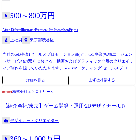
500～800万円
After Effects
Illustrator
Premiere Pro
Photoshop
Figma
正社員
東京都渋谷区
当社のtoB事業(セールスプロモーション部)と、toC事業(転職エージェン
トサービス)の双方における、動画およびグラフィック全般のクリエイテ
ィブ制作を担っていただきます。 ●toBマーケティング(セールスプロモ
ーション部)における制作 クライアントの支援事例やノウハウをわかりや
まずは相談する
詳細を見る
すく伝える解説動画・インタビュー動画の編集。 ホワイトペーパー、イ
ンフォグラフィック(図解資料)、セミナーのアイキャッチなどのデザイ
株式会社エクストリーム
ン。 ●toCマーケティング(転職エージェントサービス)における制作 求職
者獲得(登録促進)のためのSNS広告動画(YouTube、TikTok、Instagram等)
【紹介会社/東京】ゲーム開発・運用/2Dデザイナー(UI)
の企画・編集。 Web広告バナー、SNS投稿用グラフィック、LP(ランディ
ングページ)のビジュアル制作。 ●共通業務 各マーケティング担当者との
デザイナー・クリエイター
ミーティング、要件定義、制作スケジュールの管理。
360～1,000万円