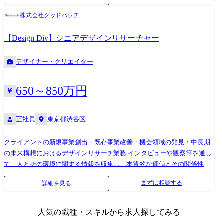
はありません。 ●主に定性の探索型リサーチ(定量や検証型のリサーチも
株式会社グッドパッチ
目的に応じて実施) ●クライアントとのスコープやゴールなどの期待値調
整や折衝 ●ステークホルダーマネジメント ●ファシリテーション 業務の
【Design Div】シニアデザインリサーチャー
変更範囲 雇入れ直後:上記参照 変更の範囲:当社における各種業務全般
デザイナー・クリエイター
650～850万円
正社員
東京都渋谷区
クライアントの新規事業創出・既存事業改善・機会領域の発見・中長期
の未来構想におけるデザインリサーチ業務 インタビューや観察等を通し
て、人とその環境に関する情報を収集し、本質的な価値とその関係性を
明らかにしてサービスやプロダクトのコンセプトやソリューションに落
まずは相談する
詳細を見る
とし込みます。対象はデジタルなものからフィジカルなものまで、制限
はありません。 ●主に定性の探索型リサーチ(定量や検証型のリサーチも
目的に応じて実施) ●クライアントとのスコープやゴールなどの期待値調
人気の職種・スキルから求人探してみる
整や折衝 ●ステークホルダーマネジメント ●ファシリテーション 業務の