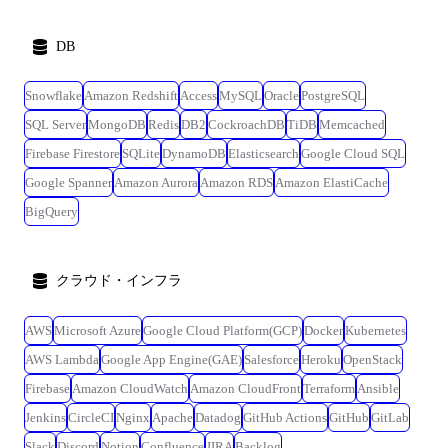
DB
Snowflake
Amazon Redshift
Access
MySQL
Oracle
PostgreSQL
SQL Server
MongoDB
Redis
DB2
CockroachDB
TiDB
Memcached
Firebase Firestore
SQLite
DynamoDB
Elasticsearch
Google Cloud SQL
Google Spanner
Amazon Aurora
Amazon RDS
Amazon ElastiCache
BigQuery
クラウド・インフラ
AWS
Microsoft Azure
Google Cloud Platform(GCP)
Docker
Kubernetes
AWS Lambda
Google App Engine(GAE)
Salesforce
Heroku
OpenStack
Firebase
Amazon CloudWatch
Amazon CloudFront
Terraform
Ansible
Jenkins
CircleCI
Nginx
Apache
Datadog
GitHub Actions
GitHub
GitLab
Slack
Discord
Notion
Confluence
JIRA
Backlog