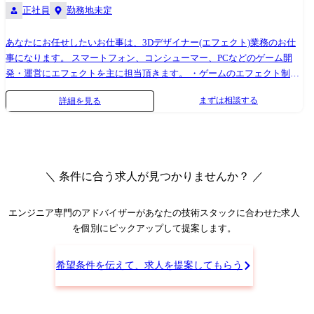
正社員
勤務地未定
あなたにお任せしたいお仕事は、3Dデザイナー(エフェクト)業務のお仕
事になります。 スマートフォン、コンシューマー、PCなどのゲーム開
発・運営にエフェクトを主に担当頂きます。 ・ゲームのエフェクト制作
└攻撃(打撃、斬撃、突撃など) └バフ、デバフ(強化、弱体など) └
まずは相談する
詳細を見る
状態異常(毒、混乱など) └背景(吹雪、火山など) └演出(必殺技、勝
利、敗北、ガチャ、エンディングなど) └UI(バトル、アイテム、キャラ
など) ・実装データの最適化作業・外部もしくは他セクションとの折衝
・その他付随する業務 ※上記全てではなく、これまで実績や適性に合わ
せていずれかの業務を担当頂きます。 バンダイナムコグループ、セガグ
＼ 条件に合う求人が見つかりませんか？ ／
ループ、コナミなど、ゲーム業界を牽引するトップ企業と安定的な取引
を行っております。プロダクションカンパニーの一員として様々なクラ
イアントのプロジェクトに参画して頂き、1つの会社だけでは実現できな
エンジニア専門のアドバイザー
があなたの技術スタックに合わせた求人
い多彩なスキルやノウハウを身に付けることが可能です!
を個別にピックアップして提案します。
希望条件を伝えて、求人を提案してもらう