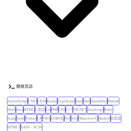
りながら人の命にかかわる為、製品として一切の不具合が許されませ
ん。 その制御を実現する為、ソフト単体として考えるだけでなく、分析
装置全体として考えられたソフト設計が求められる事から、業務を通じ
高度な知識・経験を得られる点に魅力を感じております。 【配属先】 ヘ
ルスケア事業統括本部 診断システム事業部 那珂診断製品本部への配属と
なります。 【ミッション】 ・事業拡大・企業価値2倍、設計効率2倍を進
められる組織である ・同じ思い(ヘルスパーパス)をもった集団である ・
『One Hitachi』Oneシステム(デジタル、SW、HW、分析)で価値の協創/
提供ができる 【ビジョン】 ・『ハイテク』は社会貢献という夢を実現す
るためのソフトウェアの開発とソリューション提案ができる ・お客様(顧
客、協業先、営業)の困りごとに対して『それ、すぐできますよ』と言え
る ・製品不具合は『ゼロ』 ・世の中の変化に対応したソフトウェアの開
発ができる(最先端技術の取込、セキュリティー、法規制など) 【働き
方】 ●残業時間:月20~30時間 ●在宅勤務: 週4日出社、週1日リモートワー
開発言語
クを想定していますが、業務やご自身の状況に併せて勤務形態を決めら
れればと思います。 今後も在宅勤務制度や各種オンラインツールを活用
ActionScript
CSS3
LESS
Kotlin
TypeScript
Rust
Dart
Assembler
Matlab
しながら、柔軟な働き方を実現していきます。 ●出張・転勤: 欧州の提携
Shell
Java
HTML
C言語
Go
PHP
CSS
C++
VB.NET
JavaScript
Ruby
企業との仕様決めやテストを目的として、不定期で海外出張を行います
(月に1回などの高頻度ではありません)。 転勤はございません。 【変更の
Scala
Swift
Python
C#
VBA
COBOL
Perl
SAS
Objective-C
Haskell
R言語
範囲】会社の定める業務
HTML5
SASS・SCSS