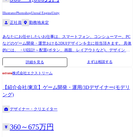
Illustrator
Photoshop
Unreal Engine
Unity
正社員
勤務地未定
あなたにお任せしたいお仕事は、スマートフォン、コンシューマー、PC
などのゲーム開発・運営おける2DUIデザインを主に担当頂きます。 具体
的には、 ・UI設計～配置(ボタン、画面、レイアウトなど)、デザイン ・
UX(演出など)デザイン ・UI/UX業務における品質管理、スケジュール管
まずは相談する
詳細を見る
理など・外部及び他部署との折衝 ・その他付随する業務 ※上記全てでは
なく、これまで実績や適性に合わせていずれかの業務を担当頂きます。
株式会社エクストリーム
バンダイナムコグループ、セガグループ、コナミなど、ゲーム業界を牽
引するトップ企業と安定的な取引を行っております。プロダクションカ
【紹介会社/東京】ゲーム開発・運用/3Dデザイナー(モデリ
ンパニーの一員として様々なクライアントのプロジェクトに参画して頂
ング)
き、1つの会社だけでは実現できない多彩なスキルやノウハウを身に付け
ることが可能です!
デザイナー・クリエイター
360～675万円