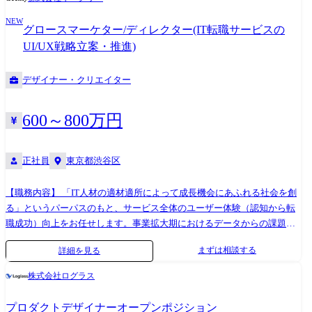
性がある エージェントの行動は不確実で、説明が必要 エラーは曖昧
(https://go-on.goinc.jp/)(GO Inc.の人や組織、事業について知れるブログ)
「解決すべき課題は、困難であればあるほどいい」](https://go-
(「回答が不正確かもしれない」) エージェントが自律的に行動し、ユー
・[タクシー乗車費用を会社が一部補助する「トライアルタクシー制度」
NEW
on.goinc.jp/n/n991f17f7b38d) ・[GO Inc.のデザイナーが語る「サービス」
グロースマーケター/ディレクター(IT転職サービスの
ザーが監督する 透明性・可逆性・説明可能性で信頼を構築 ●期待する役
とは](https://go-on.goinc.jp/n/ne45562990510)
と「キャリア」の可能性](https://go-on.goinc.jp/n/nde6f54ee109a) ・[デザ
UI/UX戦略立案・推進)
割について Human-AI Collaboration Architect として、JAPAN AI の全プロ
イナーも、プロダクト企画から携わる。「デザイン部」の組織づくりと
ダクト (STUDIO / CHAT / SPEECH / AGENT 等) における AI エージェント
は](https://go-on.goinc.jp/n/n5060f24ffd17)
デザイナー・クリエイター
体験の設計をリードしていただきます。 エージェントの対話フロー・イ
ンタラクションパターンを設計し、ユーザーが AI を信頼して業務に活用
できる体験を実現する 不確実性の可視化、信頼度表示、可逆操作 (Undo /
600～800万円
修正)、トレーサビリティ表示など、AI 特有の UX 課題を解決する ユーザ
ーリサーチ (インタビュー、ユーザビリティテスト、A/B テスト) に基づ
くデータドリブンなデザイン判断を行う AI プロダクト向けデザインシス
正社員
東京都渋谷区
テムを構築・運用し、プロダクト横断で一貫した体験を提供する エンジ
ニア・PM・AI 研究者と密に連携し、技術的制約を理解した上でデザイ
【職務内容】 「IT人材の適材適所によって成長機会にあふれる社会を創
ンする ●成果責任 (KR/メトリクス) ユーザータスク完了率 エージェント
る」というパーパスのもと、サービス全体のユーザー体験（認知から転
信頼度スコア (ユーザーサーベイ) エラー回復成功率 (ユーザーが自力で修
職成功）向上をお任せします。事業拡大期におけるデータからの課題特
正できた割合) ユーザーリテンション率 デザインシステムコンポーネン
定・優先順位付けと、立ち上げ期の組織のグロースを牽引する中核を担
まずは相談する
詳細を見る
ト再利用率 ●チーム体制 約120名が開発組織に在籍しています。 密接に
っていただきます。 【具体的には】 ・GA等を用いたCVR・離脱箇所の
連携する役割: Product Manager — プロダクト設計・要件定義 Agentic
データ分析と売上改善施策の立案 ・Figmaを活用したワイヤーフレーム
株式会社ログラス
Product Engineer — エージェント機能開発 AI Quality Scientist — 品質評
の作成や、コンバージョンを生む情報設計 ・各部署と連携した認知から
価・ユーザビリティ Research Engineer — AI 技術の最新動向・制約の理
転職成功までのUX改善 ・ユーザーリサーチやインサイト分析に基づく新
プロダクトデザイナーオープンポジション