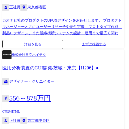
があった画面のデザインをつくる仕事ではなく、プロダクトそのものの
正社員
東京都港区
価値がどうやったら向上するのかといった上流から考えデザインに落と
していくことを期待しています。 ただ画面のデザインをつくるのではな
カオナビ社のプロダクトのUI/UXデザインをお任せします。 プロダクト
く、事業の価値そのものをつくる役割と捉えています。 具体的には、以
マネージャーと共にユーザーリサーチや要件定義、プロトタイプ作成、
下の難易度の高い課題に一緒に挑戦していきたいと考えております。 ・
製品UIデザイン、また組織横断システムの設計・運用まで幅広く関わる
製造業という重厚長大な産業、ブルーオーシャンな正解のないマーケッ
ことができます。 またゆくゆくは他職種との連携をしながら開発プロジ
トへの挑戦 ・膨大なSC・リスク情報、緊急度の高い有事の際に利用され
まずは相談する
詳細を見る
ェクトを牽引していくリードデザイナーとして、プロダクト全体のデザ
るため、シンプルかつ直感的に表現するUI/UXデザイン ・グローバル前
イン品質への貢献、デザイナーの業務プロセス改善などにも関わってい
提のプロダクトのため、多様な利用者を想定したプロダクトデザイン キ
株式会社日立ハイテク
ただくことを期待しています。 【チームに関して】 共に企画段階から携
ャリアパス 組織拡大と成果によって、いくつかのキャリアパスがありま
わりプロダクトをより良いものにしていくメンバーの募集です。 デザイ
す。 ●マネジャーとしてデザイン組織の底上げに貢献する ●エキスパー
医用分析装置のGUI開発/茨城・東京【H206】●
ナーとしてさらなるスキルアップをしたい方を歓迎します。
トとして専門性を伸ばす ●プロダクトマネージャーとしてプロダクトを
リードする 当社のビジョン達成に向けて組織を牽引していただきたいと
デザイナー・クリエイター
考えています
556～878万円
C言語
HTML
正社員
東京都中央区