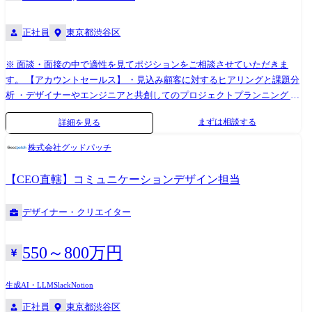
案・検証実行 ・動画の企画立案、撮影、運用などディレクション全般 ・
YouTube/metaなど継続運用 【主に使用する言語、ツール、アプリケーシ
ョン】 Adobe、Figma、Canca、VScode、Git、HTML、CSS (SCSS等含む)
正社員
東京都渋谷区
、JavaScript、GA4、VWOテストツールなど 【コミュニケーションツー
ル】 Slack、Meet、Zoom、Confluence、Backlog など 【育成プロセス】
※ 面談・面接の中で適性を見てポジションをご相談させていただきま
OJT ・入社1ヶ月～2ヶ月: 各プロジェクトのキャッチアップ・制作に入
す。 【アカウントセールス】 ・見込み顧客に対するヒアリングと課題分
る 指導者・メンターとの1on1によるサポート(頻度多め) ・入社3ヶ月
析 ・デザイナーやエンジニアと共創してのプロジェクトプランニング ・
以降(目安): 担当プロジェクトを1つ持ち運用する 研修受講支援 指
プロジェクト提案および受注 ・プロジェクトキックオフまでのファシリ
まずは相談する
詳細を見る
導者・メンターとの1on1によるサポート(週次) ・入社6ヶ月以降(目安):
テーション ・プロジェクト状況に応じたアップセルや継続提案などの機
担当プロジェクト1～2を持ち推進いただく チームリーダーとの
会拡張(顧客との交渉、調整、PJメンバーとの連携、提案内容ジャッジ含
株式会社グッドパッチ
1on1(週次) ※従事すべき業務の変更の範囲 適性に応じて、会社の指示す
む) ※提案内容は、グッドパッチの既存のソリューションに限らず、クラ
る業務への異動を命じることがある。
イアントの課題にあわせてゼロベースで検討する事がほとんどです。 ※
【CEO直轄】コミュニケーションデザイン担当
受注に至ったプロジェクトは、基本的にキックオフ後にプロジェクトチ
ームに引き継ぎますが、アカウントセールス自身がワークショップのフ
デザイナー・クリエイター
ァシリテーションやセミナーを実施する場合もあります。 ・既存アカウ
ントの拡大に向けたリレーション構築 ・検討中の顧客に対するフォロー
アップ 【パートナーセールス】 ・提携先の大手企業への出向あり(出向
550～800万円
先で新規開拓を実施します) ・協業企業のDX支援事業案件に対して両社
による共同提案を実施 ・協業案件における対外折衝 ・パートナーアライ
生成AI・LLM
Slack
Notion
アンスに関する戦略立案 ・パートナーイネーブルメント/営業フローの構
正社員
東京都渋谷区
築 ・プロジェクトのプロデュースやプランニング 【プロデューサー】