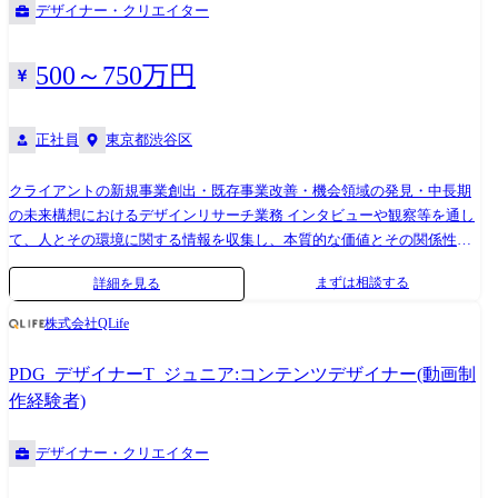
デザイナー・クリエイター
厚生「スマカフェ」 【具体的な業務内容】 ・エムスリーグループ事業の
クリエイティブ(動画・LP・Webサイト等)制作&ディレクション&マーケ
ティング ・定量/定性データに基づく課題分析・インサイト発掘 ・ユー
500～750万円
ザーインタビュー/関係各所へのヒアリング ・中長期的な改善施策の立
案・検証実行 ・動画の企画立案、撮影、運用などディレクション全般 ・
正社員
東京都渋谷区
YouTube/metaなど継続運用 【主に使用する言語、ツール、アプリケーシ
ョン】 Adobe、Figma、Canca、VScode、Git、HTML、CSS (SCSS等含む)
、JavaScript、GA4、VWOテストツールなど 【コミュニケーションツー
クライアントの新規事業創出・既存事業改善・機会領域の発見・中長期
ル】 Slack、Meet、Zoom、Confluence、Backlog など 【育成プロセス】
の未来構想におけるデザインリサーチ業務 インタビューや観察等を通し
OJT ・入社1ヶ月～2ヶ月: 各プロジェクトのキャッチアップ・制作に入
て、人とその環境に関する情報を収集し、本質的な価値とその関係性を
る 指導者・メンターとの1on1によるサポート(頻度多め) ・入社3ヶ月
明らかにしてサービスやプロダクトのコンセプトやソリューションに落
まずは相談する
詳細を見る
以降(目安): 担当プロジェクトを1つ持ち運用する 研修受講支援 指
とし込みます。対象はデジタルなものからフィジカルなものまで、制限
導者・メンターとの1on1によるサポート(週次) ・入社6ヶ月以降(目安):
はありません。 ●主に定性の探索型リサーチ(定量や検証型のリサーチも
株式会社QLife
担当プロジェクト1～2を持ち推進いただく チームリーダーとの
目的に応じて実施) ●クライアントとのスコープやゴールなどの期待値調
1on1(週次) ※従事すべき業務の変更の範囲 適性に応じて、会社の指示す
整や折衝 ●ステークホルダーマネジメント ●ファシリテーション 業務の
PDG_デザイナーT_ジュニア:コンテンツデザイナー(動画制
る業務への異動を命じることがある。
変更範囲 雇入れ直後:上記参照 変更の範囲:当社における各種業務全般
作経験者)
デザイナー・クリエイター