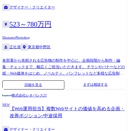
デザイナー・クリエイター
523～780万円
Illustrator
Photoshop
正社員
東京都中野区
各部署から依頼される広告物の制作を中心に、企画段階から制作・編
集・チェックまで、幅広くご担当いただきます。 チラシやバナーなどの
紙・Web媒体をはじめ、ノベルティ、パンフレットなど多様な広告制作
を通じて、社内外への情報発信・ブランド価値向上に貢献いただくポジ
まずは相談する
詳細を見る
ションです。 単なるデザイン制作に留まらず、「誰に・何を・どのよう
に伝えるか」といった視点を持ちながら、広告表現の品質向上や制作進
株式会社レオパレス21
行管理にも携わっていただきます。 社内の関係部署や外部制作会社と連
NEW
携しながら、事業・ブランドの理解を深め、広告物を通じた価値発信の
【Web運用担当】複数Webサイトの価値を高める企画・
質を高めていくことがミッションです。 【主な業務内容】 ・各部署から
改善ポジション/中途採用
依頼される広告物の制作・編集 ※チラシ、バナー、ノベルティ、Web
用素材 等 ※制作業務はIllustrator・Photoshopを用いたDTP・Web素材
デザイナー・クリエイター