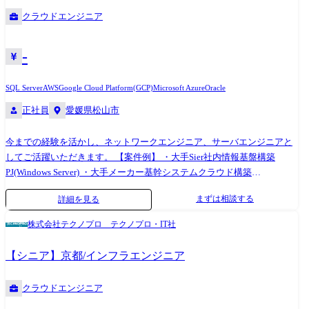
クラウドエンジニア
-
SQL Server
AWS
Google Cloud Platform(GCP)
Microsoft Azure
Oracle
正社員
愛媛県松山市
今までの経験を活かし、ネットワークエンジニア、サーバエンジニアと
してご活躍いただきます。 【案件例】 ・大手Sier社内情報基盤構築
PJ(Windows Server) ・大手メーカー基幹システムクラウド構築
(AWS,Azure,Google) ・インフラ仮想基盤構築(Citrix,Vmware) ・半導体メ
まずは相談する
詳細を見る
ーカー向けデータベース構築(Oracle,SQL Server) ・社内インフラ構築実現
PJ(Cisco) ・セキュリティアーキテクチャの設計支援 ・基幹ネットワーク
株式会社テクノプロ テクノプロ・IT社
の更改(設計～構築～導入支援)など (変更の範囲)会社の定める業務
【シニア】京都/インフラエンジニア
クラウドエンジニア