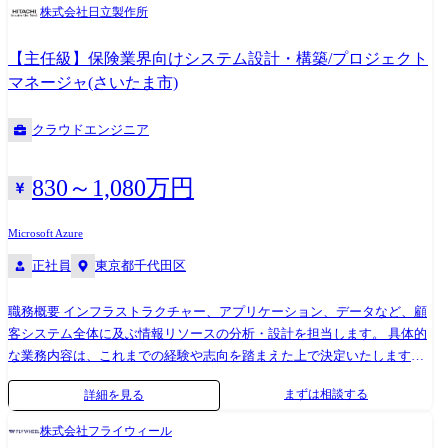
株式会社日立製作所
【主任級】保険業界向けシステム設計・構築/プロジェクト
マネージャ(さいたま市)
クラウドエンジニア
830～1,080万円
Microsoft Azure
正社員
東京都千代田区
職務概要 インフラストラクチャー、アプリケーション、データなど、顧
客システム全体に及ぶ情報リソースの分析・設計を担当します。 具体的
な業務内容は、これまでの経験や志向を踏まえた上で決定いたします。
弊社では金額や人員の規模が大きい案件～小さい案件まで幅広く携われ
まずは相談する
詳細を見る
ることが特徴です。これらの特徴を活かし、皆さまの志向性、適性に合
わせてアサインが可能になっております。 職務詳細 プロジェクトリーダ
株式会社フライウィール
ーとして以下の業務の取りまとめ推進していただきます。 ・保険会社の