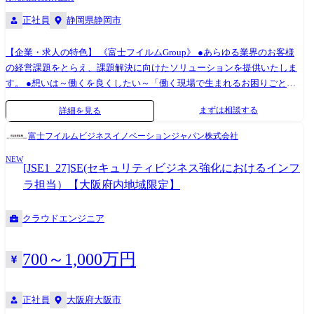
正社員
静岡県静岡市
【企業・求人の特色】 《富士フイルムGroup》 ●あらゆる業界のお客様
の経営課題をとらえ、課題解決に向けたソリューションを提供いたしま
す。 ●想いは～働くを良くしたい～「働く現場で生まれるお困りごとの
解決」です。 ●業績成果目標はチームで持ち、協力しながら活躍いただ
まずは相談する
詳細を見る
きます。 【業務内容】 ●営業と同行し、お客様の業務内容や課題を理解
し、課題解決に向けた最適ソリューション提案に向けて、要件定義から
富士フイルムビジネスイノベーションジャパン株式会社
システムやサービスの設計・構築、導入、運用保守を役割に応じて担当
NEW
して頂きます。 自分が携わった仕事やシステムがお客様にどう活用さ
[JSE1_27]SE(セキュリティビジネス強化におけるインフ
れ、働き方を改善できたか、ダイレクトに味わえる業務です。 【担当領
ラ担当）【大阪府内地域限定】
域】 IT基盤(ネットワーク、サーバー、セキュリティ、クラウド)を想
定 ※ご経験・スキルに応じて決定 【担当業界一例】 製造、金融、流通
クラウドエンジニア
サービス、文教、官公庁/公共、医療など 【今後のキャリア】 提案SEと
してご活躍いただき、将来的にはコンサルやPM/上級PMとしてプロジェ
クト全体を俯瞰して頂くキャリア形成が可能です。 【配属先】 システム
700～1,000万円
エンジニアリング統括部
正社員
大阪府大阪市