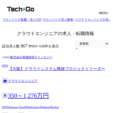
MENU
ITエンジニア転職・求人TOP
>
ITエンジニア求人検索
>
クラウドエンジニアの求人
クラウドエンジニアの求人・転職情報
867
該当求人数
件
601
~
630
件を表示
株式会社電通総研テクノロジー
NEW
【大阪】クラウドシステム構築プロジェクトリーダー
クラウドエンジニア
350～1,276万円
AWS
Amazon CloudWatch
Linux
Windows
Docker