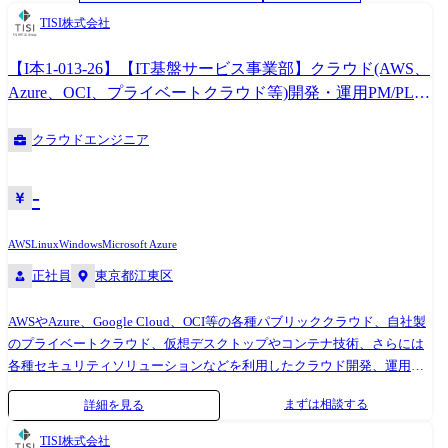
TISI株式会社
【I本1-013-26】【IT基盤サービス事業部】クラウド(AWS、
Azure、OCI、プライベートクラウド等)開発・運用PM/PL候
補
クラウドエンジニア
-
AWS
Linux
Windows
Microsoft Azure
正社員
東京都江東区
AWSやAzure、Google Cloud、OCI等の各種パブリッククラウド、自社製
のプライベートクラウド、仮想デスクトップやコンテナ技術、さらには
各種セキュリティソリューションなどを利用したクラウド開発、運用案
件をお任せいたします。 要件定義、設計、構築、テスト工程の他、見積
まずは相談する
詳細を見る
もり、提案、運用など活躍のフィールドは多岐にわたります。ご経験、
ご希望および適性をふまえて、お任せする領域を決定していきますの
TISI株式会社