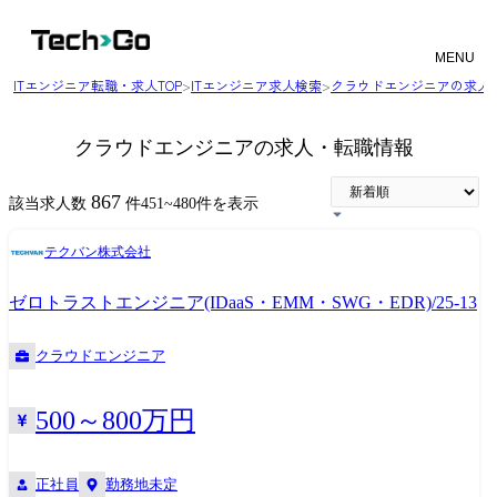
MENU
ITエンジニア転職・求人TOP
>
ITエンジニア求人検索
>
クラウドエンジニアの求人
クラウドエンジニアの求人・転職情報
867
該当求人数
件
451
~
480
件を表示
テクバン株式会社
ゼロトラストエンジニア(IDaaS・EMM・SWG・EDR)/25-13
クラウドエンジニア
500～800万円
正社員
勤務地未定