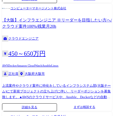
大手メーカー AWS環境構築支援 ●AWS設計・構築 大手メーカー クラウ
ド導入に向けた提案支援、設計・構築作業 ●AWS構築 ●Linux・ミドルウ
コンピューターマネージメント株式会社
ェア構築
【大阪】インフラエンジニア ※リーダーを目指したい方へ/
クラウド案件100%/残業月20h
クラウドエンジニア
450～650万円
AWS
Docker
Amazon CloudWatch
Ansible
Linux
正社員
大阪府大阪市
上流案件やクラウド案件に特化をしているインフラシステム部(大阪チー
ム)にて新規プロジェクトの立ち上げに伴い、リーダーポジションを募集
致します。 ●AWSのクラウドサービスや、Ansible、Dockerなどの自動
化・コンテナといったトレンドに沿った技術の採用をしています。 ※富
まずは相談する
詳細を見る
士通や日本電気提供の技術教育(集合研修等)やSchoo,Udemy(オンライン
研修)あり インフラシステム部について 設計構築90%!大阪チームについ