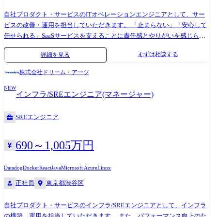
自社プロダクト・サービスのITオペレーションエンジニアとして、サー
ビスの改善・運用を担当していただきます。 「止まらない」「安心して
任せられる」SaaSサービスを支えることに責任感とやりがいを感じられ
る方を求めています。 障害を未然に防ぐための監視や仕組みづくり、ユ
まずは相談する
詳細を見る
ーザー影響を最小化するための改善提案、手作業を減らす自動化など、
継続的なオペレーション改善に主体的に取り組める方にフィットするポ
株式会社ドリーム・アーツ
ジションです。 トイル(反復的で手動な作業)を減らし、再現性ある運用
NEW
を実現することで、サービス品質と顧客信頼を着実に積み上げていける
インフラ/SREエンジニア(マネージャー)
ような、粘り強いエンジニアを歓迎します。 ●主な業務 自社サービスの
ITシステムの安定運用、監視設計、ログ分析を通じた障害予防 定常作業
SREエンジニア
の自動化(Ansible, GitHub Actions, Pythonスクリプト等) 各部門と連携した
業務プロセス改善(Teams連携や申請ワークフロー自動化等) システムの可
観測性強化(Datadog等を活用した可視化ダッシュボードの設計) 継続的改
690～1,005万円
善のための運用KPIの策定とレビューサイクルの運用
Datadog
Docker
React
Java
Microsoft Azure
Linux
正社員
東京都渋谷区
自社プロダクト・サービスのインフラ/SREエンジニアとして、インフラ
の構築、運用を担当していただきます。 また、パフォーマンス向上のた