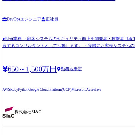
DevOpsエンジニア
正社員
●担当業務 ・顧客システムのセキュリティ向上を開発者・攻撃者目線
言するコンサルタントとして活動します。 ・実際にお客様システムの開発プロジェクトに参加して活動す
ス・ソフトウェア開発を実践します。 また、アプリケーションセキュリ
ます。 ・自社サービス/顧客システムのDevSecOpsによる内製開発 └リスク分析・セキュリティ設計・各種ツール(脆弱性診断ツール、テスト自動化ツール、ソースコード分析ツール等)の導
入活用・プログラミング・クラウド基盤の設計開発運用の実践 ・セキュ
650～1,500万円
勤務地未定
をもとに、顧客のDevSecOps開発に参画し、幅広い支援を行う ●その仕事をすることでキャリアにどんなプラスになるか 実際のものづくりを行いながら、あるいはその経験を活かして、安
全なものづくりを実践し、そのノウハウを顧客に提供する仕事です。
ジし、成長を実感できる業務です。
AWS
Ruby
Python
Google Cloud Platform(GCP)
Microsoft Azure
Java
株式会社SI&C