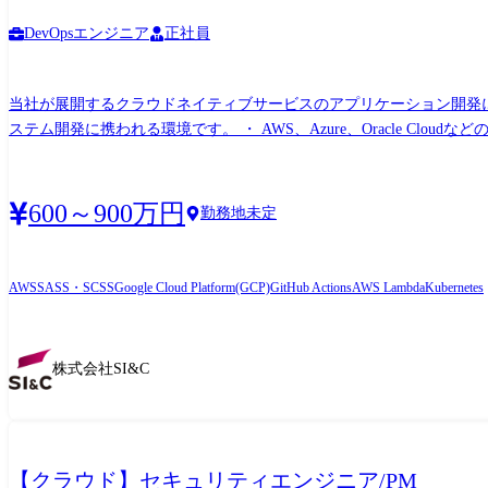
DevOpsエンジニア
正社員
当社が展開するクラウドネイティブサービスのアプリケーション開発
ステム開発に携われる環境です。 ・ AWS、Azure、Oracle Clou
・ CI/CDパイプラインの設計・構築・運用(GitHub Actions、CodePip
基盤と連携したアプリケーション開発 ・ インフラエンジニアやセキュリティエンジニアと連
境:AWS、GoogleCloud 内容:サーバレスアーキテクチャによるデータ連携基盤構築 範囲:設計～リリース 2.金融業界向け、社内シ
600～900万円
勤務地未定
行 工程:企画/設計～リリース/保守 3.小売業向け、データ基盤構築 環境:AWS 内容:ECサイトのデータ基盤構築 工程:企画/設計～リリース/保守 4.IPO準備企業向け、WEBサイトクラウドシフ
ト 環境:OCI(Oracle Cloud Infrastructure) 内容:公開WEBサ
AWS
SASS・SCSS
Google Cloud Platform(GCP)
GitHub Actions
AWS Lambda
Kubernetes
株式会社SI&C
【クラウド】セキュリティエンジニア/PM