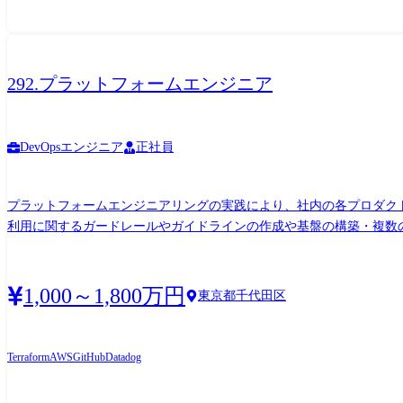
292.プラットフォームエンジニア
DevOpsエンジニア
正社員
プラットフォームエンジニアリングの実践により、社内の各プロダク
利用に関するガードレールやガイドラインの作成や基盤の構築・複数の
な使用サービス】 ・AWS ・Terraform ・Atlantis ・Conftest ・GitHub ・Datad
1,000～1,800万円
東京都千代田区
Terraform
AWS
GitHub
Datadog