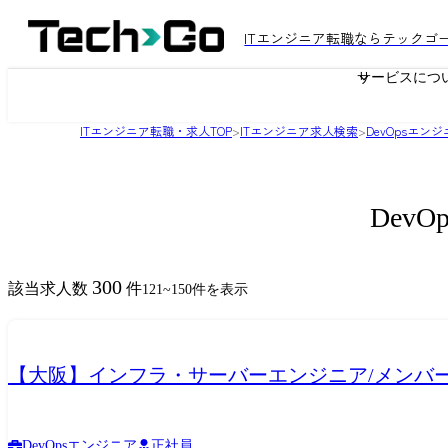
ITエンジニア転職ならテックゴ
サービスにつ
ITエンジニア転職・求人TOP
>
ITエンジニア求人検索
>
DevOpsエン
Dev
300
該当求人数
件
121
~
150
件を表示
【大阪】インフラ・サーバーエンジニア/メンバ
DevOpsエンジニア
正社員