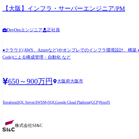
【大阪】インフラ・サーバーエンジニア/PM
DevOpsエンジニア
正社員
●クラウド(AWS、Azureなど)やオンプレでのインフラ環境設計、構築 ●セ
Code)による構成管理・自動化 など
650～900万円
大阪府大阪市
Terraform
SQL Server
AWS
MySQL
Google Cloud Platform(GCP)
NestJS
株式会社SI&C