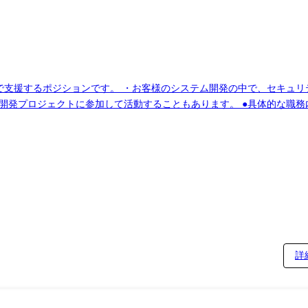
で支援するポジションです。 ・お客様のシステム開発の中で、セキュ
ることもあります。 ●具体的な職務内容 自ら手を動かし、自社や顧客向けのサービ
ティ・クラウドセキュリティの技術を学び、これらを通して得られたノウハ
リティ診断 └Webアプリケーション診断 └クラウドアーキテクチャ
 コンサルティングにおいても、実効性を重視し、実際に機能する具体的
詳