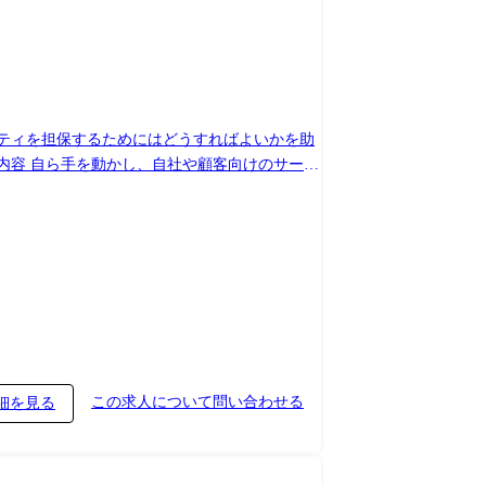
リティを担保するためにはどうすればよいかを助
ウをもとに、顧客のDevSecOpsを支援し
に対するアセスメント ・上記で得られたノウハウ
な提案を行います。 常に新しい業務にチャレン
この求人について問い合わせる
細を見る