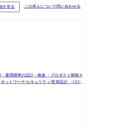
この求人について問い合わせる
細を見る
通基盤・運用標準の設計・推進 ・プロダクト開発チ
ットワーク/セキュリティ/監視設計 ・CI/CD
atch を用いた監視・アラート設計、障害対応の高度化
援 ●技術スタック・関連技術 クラウド:AWS
udWatch セキュリティ:IAM設計、ログ監査、外形監視