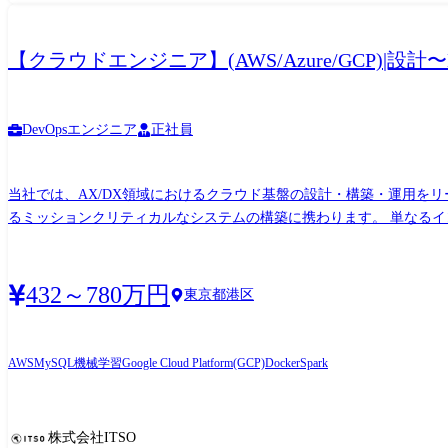
【クラウドエンジニア】(AWS/Azure/GCP)|設計
DevOpsエンジニア
正社員
当社では、AX/DX領域におけるクラウド基盤の設計・構築・運用をリードす
るミッションクリティカルなシステムの構築に携わります。 単なるイン
問わず企業の業務改善を担うAX/DX業務においてDevOps環境を構築等、IT基盤業務をお任せします。 【具体的な仕事内容】 ● クラウドアーキテ
活用した基盤設計 ・クラウド移行戦略策定 ・マルチクラウド環境設計 ・クラウド
・クラウド環境構築 ・ネットワーク設計 ・認証基盤設計 ・高可用性構成設計 ・バックアップ/DR設計 ・コンテナ基盤構築 ● D
432～780万円
東京都港区
パイプライン構築 ・GitOps環境構築 ・自動テスト環境整備 ・運用自動化 ・Platform Engineering推進 ● 運用・改善 ・監視設計
キュリティ強化 開発環境・業務範囲 Azure、AWS、GCP、Google 
AWS
MySQL
機械学習
Google Cloud Platform(GCP)
Docker
Spark
株式会社ITSO