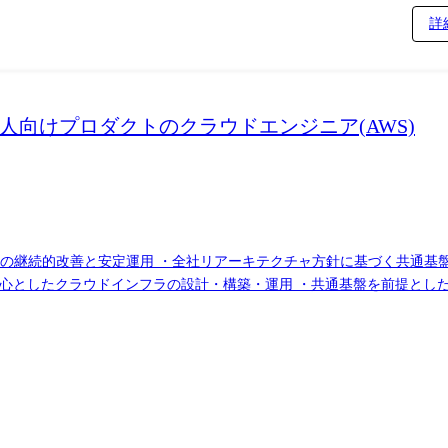
詳
法人向けプロダクトのクラウドエンジニア(AWS)
のインフラ基盤の継続的改善と安定運用 ・全社リアーキテクチャ方針に基づく共
Sを中心としたクラウドインフラの設計・構築・運用 ・共通基盤を前提としたネ
rm 等)によるインフラのコード化・再現性向上 ・Datadog / CloudW
) ・開発チーム・他インフラチームへの技術支援、レビュー、意思決定支
 CI/CD:GitHub Actions IaC:Terraform 監視 / ログ:Datadog, Clo
プロダクトが増えても破綻しない基盤」を目的に整備します