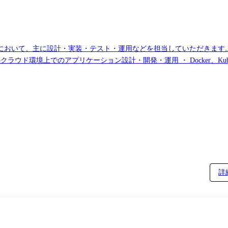
において、主に設計・実装・テスト・運用などを担当していただきます
dなどのクラウド環境上でのアプリケーション設計・開発・運用 ・ Docker、K
elineなど) ・ AWS Lambda等を用いたサーバーレスアーキテクチャの開発 ・ 
携し、安定性・セキュリティを考慮した開発の実施 プロジェクト例 1.防災減災サービス構築
ステム環境構築 環境:Azure 内容:社内システムのクラウド化移
イトのクラウドシフト 工程:要件定義～リリース/保守
詳