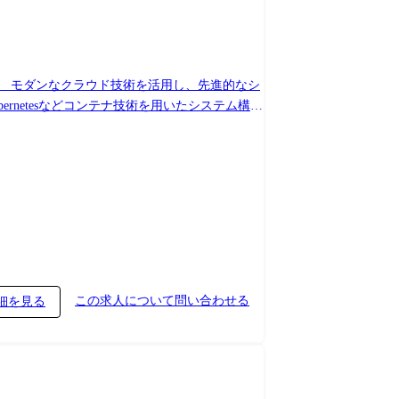
。 モダンなクラウド技術を活用し、先進的なシ
ubernetesなどコンテナ技術を用いたシステム構築
Databricks、Snowflakeなどのクラウドデータ
 環
この求人について問い合わせる
細を見る