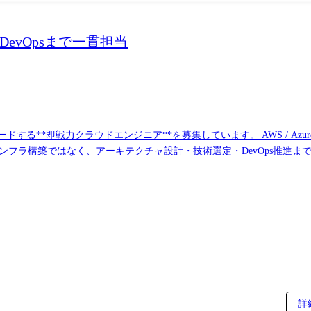
〜DevOpsまで一貫担当
る**即戦力クラウドエンジニア**を募集しています。 AWS / Azure
フラ構築ではなく、アーキテクチャ設計・技術選定・DevOps推進ま
クチャ設計 ・AWS / Azure / Google Cloudを
ネイティブアーキテクチャ設計 ・AI/データ活用基盤設計 ・システム構成最適化
evOps・自動化推進 ・Infrastructure as Code(IaC)導入 ・CI/CD
 ・SRE活動 ・障害分析/改善 ・性能改善 ・コスト最適化 ・セ
Cloud等(クラウド全領域)
詳