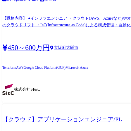
【職務内容】 ●インフラエンジニア ・クラウド(AWS、Azureな
のクラウドリフト ・IaC(Infrastructure as Code)による構成管理・自動化 など 【業務内容】 ●サーバ―エンジニア ・お客様との要件定義、仕様調整の技術的サポート ・ビジ
たサーバの設計、構築 ・構築したサーバの運用・保守業務 ・サーバ
450～600万円
大阪府大阪市
Terraform
AWS
Google Cloud Platform(GCP)
Microsoft Azure
株式会社SI&C
【クラウド】アプリケーションエンジニア/PL