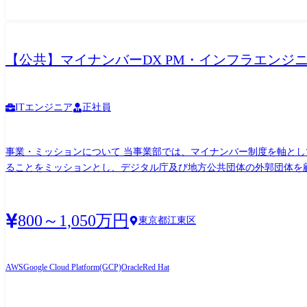
【公共】マイナンバーDX PM・インフラエンジニア 
ITエンジニア
正社員
事業・ミッションについて 当事業部では、マイナンバー制度を軸と
ることをミッションとし、デジタル庁及び地方公共団体の外郭団体を
るマイナンバーの仕組みを支える既存システムの刷新・高度化と並行
そできる新たな仕組みを提供しています。 主な業務内容 ・マイナンバー関連の社会基盤システムおよび利活用システムにおいて安定/高品質なインフラ基盤をスピード感をもって提供すべ
く、インフラエンジニアとしてクラウドもしくはオンプレミス環境にお
800～1,050万円
東京都江東区
のシステム基盤開発・運用 ーマイナンバーカードの認証機能等の仕組みを活用した新たなデジタ
り、ノウハウ共有を積極的に行うことで、自身が主で担当している案
ラウドに関するノウハウのアセット化/アセット活用をはじめ、各工
AWS
Google Cloud Platform(GCP)
Oracle
Red Hat
進しています。 組織情報 デジタルソサエティ事業部は、マイナンバーカードを軸として、誰もが、いつでも、どこでも、ライフスタイルに応じたサービスをスピーディに受けられるデジタ
ル社会を実現することをミッションに掲げています。