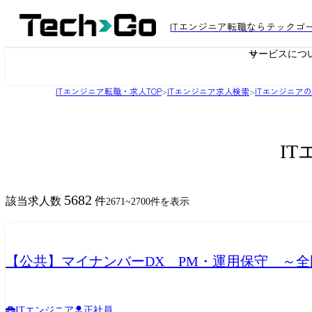
ITエンジニア転職ならテックゴ
サービスにつ
ITエンジニア転職・求人TOP
>
ITエンジニア求人検索
>
ITエンジニア
I
5682
該当求人数
件
2671
~
2700
件を表示
【公共】マイナンバーDX PM・運用保守 ～全国民
ITエンジニア
正社員