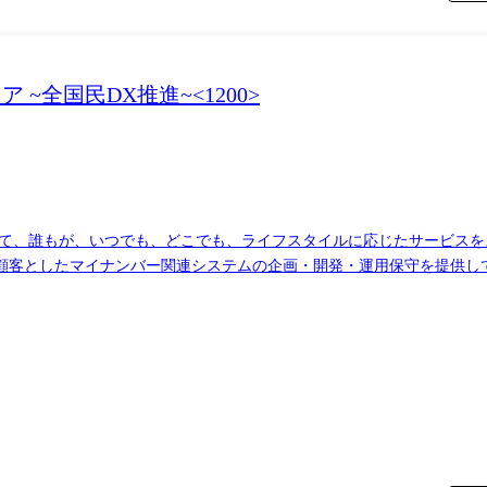
~全国民DX推進~<1200>
して、誰もが、いつでも、どこでも、ライフスタイルに応じたサービス
顧客としたマイナンバー関連システムの企画・開発・運用保守を提供し
して、金融等、公共以外の分野とも連携してマイナンバーの仕組みを利
けるシステム基盤の方式検討・開発～維持運用に携わって頂きます。 (
ルサービスのシステム基盤検討・開発 業務の特徴 ・基盤技術者の大部屋化に取り組んでお
件や技術分野以外の領域についても学び・共有する機械が多くあり、技
程の技術ノウハウの集約、活用を積極的に行っています。 ・環境構築自