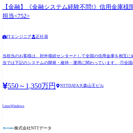
【金融】《金融システム経験不問!》信用金庫様
担当<752>
ITエンジニア
正社員
当担当のお客様は、対外接続センターとして全国の信用金庫を相互に
当では下記のシステムの開発・維持・運用に関わっています。 ①全国の信用金庫および全銀システムと接続して、信用金庫間および他業態金融機関との間の内国為替取引データの中継を行
うシステム ②全国の信用金庫、MICS加盟の金融機関、ゆうちょ銀
カードを利用して、提携金融機関のいずれのCD・ATMでも現金の支
ックアップ、セキュリティ等に係る運用を実現するサブシステム群 現在は②、③の更改に向けた検討に着手しています。特に②については汎用系システムのオープン化や他業態システムと
550～1,350万円
NTTDATA大森山王ビル
の共通化、サービスマネジメントクラウドとの連携などにチャレンジ
Linux
Windows
株式会社NTTデータ