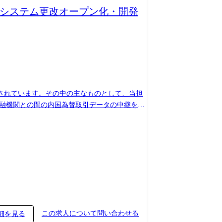
続システム更改オープン化・開発
されています。その中の主なものとして、当担
するキャッシュカードを保有する利用者が、その
御するネットワーク系のサーバー群 ④監視、バ
この求人について問い合わせる
細を見る