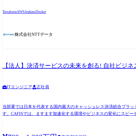
ンジニアリングによる開発・運用の最適化)
Terraform
AWS
Jenkins
Docker
株式会社NTTデータ
【法人】決済サービスの未来を創る! 自社ビジネス
ITエンジニア
正社員
当部署では日本を代表する国内最大のキャッシュレス決済総合プラット
す。CAFISでは、ますます加速化する環境やビジネスの変化にスピ
て、東京都渋谷区に CAFIS Payment Innovation Labを設
つフラットなサービスの開発を実現しています。 Digital CAFISではこれまでのビジネスプロセスを全面的に見直し「価値創造組織」への変革を進めるため、自らの能力変革を目的とした取
り組みを開始しています。マネジメントスタイル・社内環境・人材育