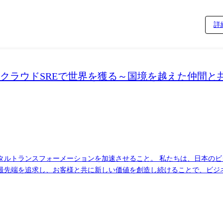
詳
クラウドSREで世界を獲る～国境を越えた仲間と
タルトランスフォーメーションを加速させること。 私たちは、日本の
追求し、お客様と共に新しい価値を創造し続けることで、ビジネスの未来を切
開発」メソッドを確立し、中国APACをはじめとするグローバルなチー
ン) ・グローバルサービスマネジメント(中国APAC各地のエンジニア
ラウドネイティブなサービスを活用したCI/CD、インフラのコード化、