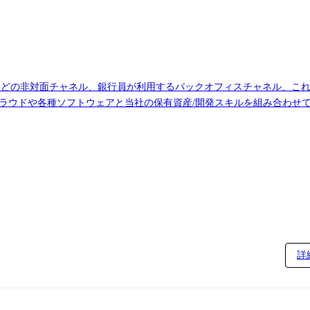
リなどの非対面チャネル、銀行員が利用するバックオフィスチャネル、こ
クラウドや各種ソフトウェアと当社の保有資産/開発スキルを組み合わせ
るプラットフォームの設計、構築、導入・保守 および、それらの開発の
詳