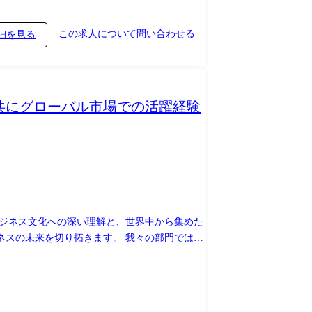
この求人について問い合わせる
細を見る
共にグローバル市場での活躍経験
ビジネス文化への深い理解と、世界中から集めた
り拓きます。 我々の部門では、
ムと連携し、お客様のビジネス課題を解決する革
と協力し、24時間365日体制でのプロジェクト
先進的なアーキテクチャ設計、プラットフォームエ