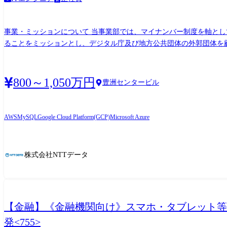
事業・ミッションについて 当事業部では、マイナンバー制度を軸と
ることをミッションとし、デジタル庁及び地方公共団体の外郭団体を
るマイナンバーの仕組みを支える既存システムの刷新・高度化と並行
そできる新たな仕組みを提供しています。 主な業務内容 ・インフラエンジニアとして業務アプリケーションを構築するインフラ基盤(仮想基盤、OS、DB、NW等)の運用保守及び機能改善
・アプリケーションエンジニアとして業務アプリケーションの運用保守及び機能改善 ・顧客に対する運用
800～1,050万円
豊洲センタービル
マイナンバー制度の土台となる関連システムの運用保守 ーマイナン
め、新たに次期システムや新規システム案件に携わることも可能です 特徴について ・構築・試験自動化技術等、日々進化する技術を活用することを推奨しています。 ・規模の大きなプロ
ジェクトが多数のため、ステークホルダが多く、チーム一丸となって仕事を推進することが求められます。 組織情報 デ
AWS
MySQL
Google Cloud Platform(GCP)
Microsoft Azure
が、いつでも、どこでも、ライフスタイルに応じたサービスをスピー
株式会社NTTデータ
【金融】《金融機関向け》スマホ・タブレット等
発<755>