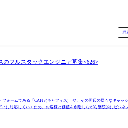
詳
のフルスタックエンジニア募集<626>
フォームである「CAFIS(キャフィス)」や、その周辺の様々なキャッ
ーディに対応していくため、お客様と価値を創造しながら継続的にビジネ
立し、Digital CAFISの取り組みを進めています。こちらでは大規模アジャイ
成をゼロベースで再考した上で「デジタルプラットフォーム」の上に一