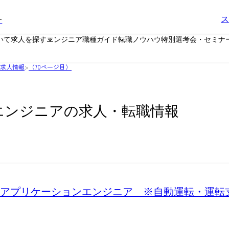
ー
ス
いて
求人を探す
エンジニア職種ガイド
転職ノウハウ
特別選考会・セミナ
の求人情報
>
（70ページ目）
Tエンジニアの求人・転職情報
動運転アプリケーションエンジニア ※自動運転・運転