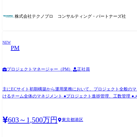
株式会社テクノプロ コンサルティング・パートナーズ社
NEW
PM
プロジェクトマネージャー（PM）
正社員
主にECサイト初期構築から運用業務において、プロジェクト全般のマネジメント業務をお願いします。 具体的には ●顧客との
けるチーム全体のマネジメント ●プロジェクト進捗管理、工数管理 ●メンバーの教育支援 ●各工程のレビュー 等 
の在庫連携システム構築 ●国内大手スポーツメーカーのECサイト構築～保守・
OS:Windows、OS X ・サーバーOS:Linux ・開発言語:Java(Spring)、JavaS
Oracle ・インフラ:AWS ・開発環境:Git、Githubなど ・その他:Apache、Tomcat 開発体制 ●新規開発プロジェクトの場合 15名アサインされます。 ※開発工程により人数
603～1,500万円
東京都港区
運用プロジェクトの場合 2〜5名アサインされます。 顧客 ◎大手ブランド企業の一次請け◎ 大手企業と直取引・一次請けの案件に携わります。顧客と並走し、ブランドや特性を理解した課
題設定、課題解決力とカスタマイズ性の高さに評価されています。 顧