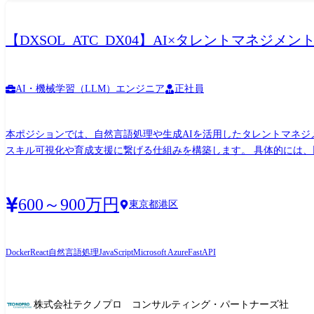
【DXSOL_ATC_DX04】AI×タレントマネジ
AI・機械学習（LLM）エンジニア
正社員
本ポジションでは、自然言語処理や生成AIを活用したタレントマネジ
スキル可視化や育成支援に繋げる仕組みを構築します。 具体的には、
ルカルテや組織ケイパビリティのダッシュボード 開発育成支援モデル、ス
React+FastAPI)によるフロント・バックエンド開発 AWS/A
社外展開も視野に入れたソリューション開発に携わっていただきます
600～900万円
東京都港区
Docker
React
自然言語処理
JavaScript
Microsoft Azure
FastAPI
株式会社テクノプロ コンサルティング・パートナーズ社