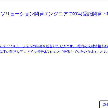
メントソリューション開発エンジニア DX04(受託開発
メントソリューションの開発を担当いただきます。 社内の人材情報 (ス
以下の業務をアジャイル開発体制のもとで推進していただきます: スキル
キル判定エンジンの設計・実装 自然言語処理・生成AI(LLM等)を活
zureなとクラウド環境での実装・運用 モブプロやスクラムを活用したチーム
。
詳