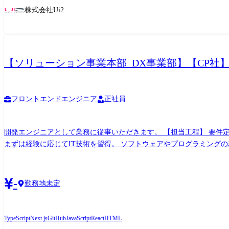
株式会社Ui2
【ソリューション事業本部_DX事業部】【CP社】ソフト(
フロントエンドエンジニア
正社員
開発エンジニアとして業務に従事いただきます。 【担当工程】 要件
まずは経験に応じてIT技術を習得。 ソフトウェアやプログラミング
は何でも気軽に相談できます。 ▼多彩な研修体制あり 1人立ち後も
-
勤務地未定
TypeScript
Next.js
GitHub
JavaScript
React
HTML