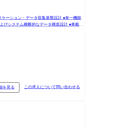
リケーション・データ収集基盤設計 ●単一機能
よびシステム横断的なデータ構造設計 ●車載
、会社が定める業務への配置転換を命じる場合が
この求人について問い合わせる
細を見る