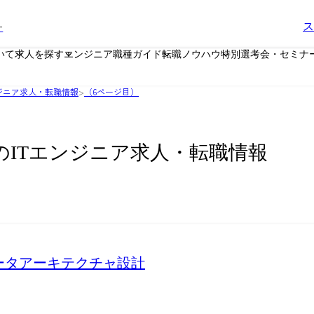
ー
ス
いて
求人を探す
エンジニア職種ガイド
転職ノウハウ
特別選考会・セミナ
エンジニア求人・転職情報
>
（6ページ目）
ctのITエンジニア求人・転職情報
データアーキテクチャ設計