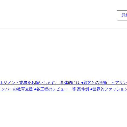
詳
折衝、ヒアリング、プリセールス活動支援 ●システム構築にお
案件例 ●世界的ファッションハイブランドのECサイト構築～保守・店舗間
オーダーシステム構築 ●大手リユースショップチェーンのECサイト構築～保守
cript、typescript、Java(一部PHP) ・フレームワーク:Spring Boot、Hiber
が上下します。 ●保守
客例:世界的ファッションブランド、有名スポーツブランド、美容ブラ