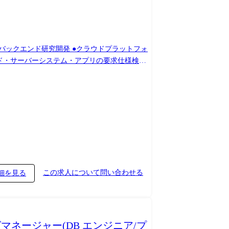
/バックエンド研究開発 ●クラウドプラットフォ
ウド・サーバーシステム・アプリの要求仕様検
 をお任せします。 <システム・サービス例>
ックエンドシステム ・製品の位置情報を用いた
いただきます。 仕様検討時はお客様の要望要求
と連携しながら専用テストサイトやお客様現場
ーズなどを踏まえ、会社が定める業務への配置
Fargateなど)、Docker、Figma ・
この求人について問い合わせる
細を見る
マネージャー(DB エンジニア/プ