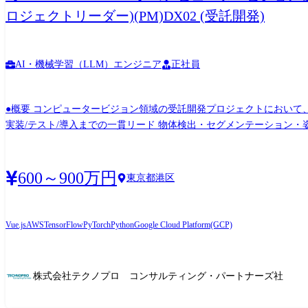
ロジェクトリーダー)(PM)DX02 (受託開発)
AI・機械学習（LLM）エンジニア
正社員
●概要 コンピュータービジョン領域の受託開発プロジェクトにおいて、
実装/テスト/導入までの一貫リード 物体検出・セグメンテーション
論速度最適化・ハイパーパラメータ/後処理チューニング REST AP
仕様調整・成果報告・技術提案 【プロジェクト事例】 大手製造業向
検自動化ソリューション ※AI活用に特化したアライアンスパートナー
600～900万円
東京都港区
Vue.js
AWS
TensorFlow
PyTorch
Python
Google Cloud Platform(GCP)
株式会社テクノプロ コンサルティング・パートナーズ社