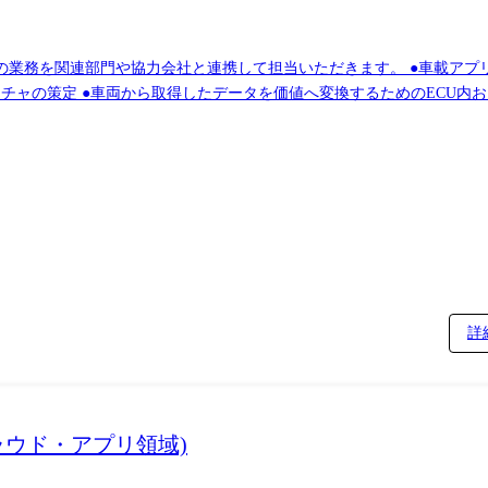
の業務を関連部門や協力会社と連携して担当いただきます。 ●車載アプ
チャの策定 ●車両から取得したデータを価値へ変換するためのECU内お
並びにデータ収集機能の開発 ※専門性や適性、会社ニーズなどを踏まえ
詳
ラウド・アプリ領域)