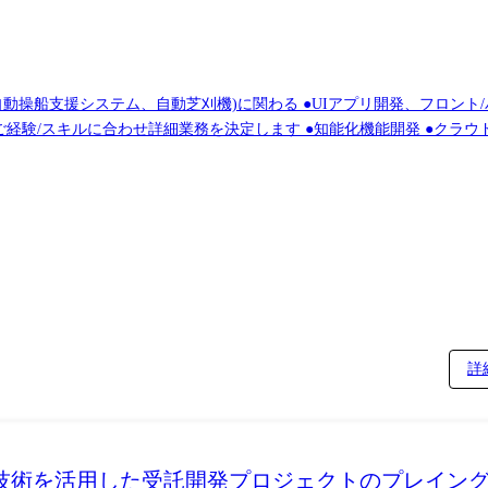
動操船支援システム、自動芝刈機)に関わる ●UIアプリ開発、フロント
ご経験/スキルに合わせ詳細業務を決定します ●知能化機能開発 ●クラ
ら収集したデータの分析 ●IoT技術を活用したサービスのコンセプト立案
トオペレーション用UI、アプリ ・自律移動作業ロボットの地図更新バ
ド製品・アプリとの組み合わせテスト等を開発チームのメンバーとして担当
階時は外部ベンダー様とのやりとり、テスト・実証実験では実機チーム
。 将来的に海外駐在の可能性がございます。 ※専門性や適性、会社ニ
Python、React、AWS(EC2/S3/Kinesis/IoT Core/Lambda/
クト管理・情報共有ツール
詳
ョン技術を活用した受託開発プロジェクトのプレイング