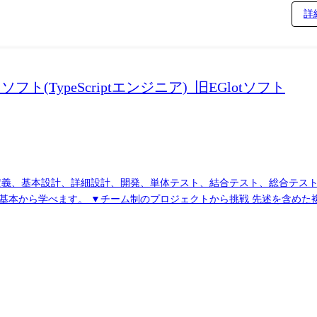
詳
TypeScriptエンジニア)_旧EGlotソフト
定義、基本設計、詳細設計、開発、単体テスト、結合テスト、総合テスト
の基本から学べます。 ▼チーム制のプロジェクトから挑戦 先述を含めた
目指すキャリアに向けて技術を磨けます。