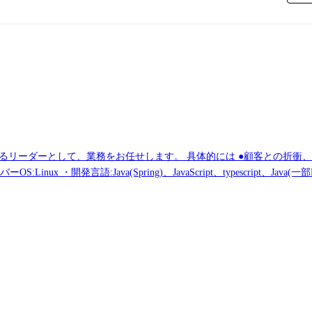
には ●顧客との折衝、ヒアリング、提案 ●設計/開発業務 ●プロジェク
it、Githubなど ・その他:Apache、Tomcat 開発体制 ●新規開発プロジェクトの場合 15名アサインさ
決力とカスタマイズ性の高さに評価されています。 顧客例:世界的ファ