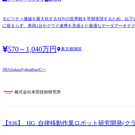
モビリティ価値を最大化するSDVの世界観を早期実現するため、以下
に留まらず、車両1台やクウド連携を見据えた最適なデータアーキテク
ECUに搭載されるSDV向けデータ利活用のためのシステムの開発、
あります
570～1,040万円
東京都港区
JIRA
Jenkins
Python
React
C++
株式会社本田技術研究所
【936】_HG_自律移動作業ロボット研究開発(ク