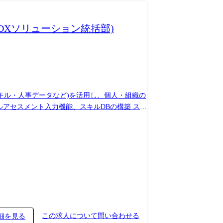
・DXソリューション統括部)
キル・人事データなど)を活用し、個人・組織の
アセスメント入力機能、スキルDBの構築 スキ
用した機能開発 Webアプリケーション(
開発 社内実践を通じて得た知見を活かし、将来的には
この求人について問い合わせる
細を見る