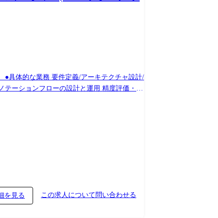
●具体的な業務 要件定義/アーキテクチャ設計/
ノテーションフローの設計と運用 精度評価・推
、コードレビュー、技術支援 顧客との技術折衝・
店舗内行動解析システム 通信業界向けの設備点
この求人について問い合わせる
細を見る