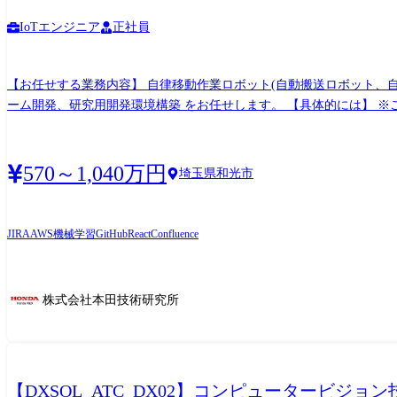
IoTエンジニア
正社員
【お任せする業務内容】 自律移動作業ロボット(自動搬送ロボット、自
ーム開発、研究用開発環境構築 をお任せします。 【具体的には】 ※
討、アーキテクチャ設計、環境構築、テスト ●自律移動作業ロボットか
・自律移動作業ロボットの経路生成、行動計画 ・自律移動作業ロボッ
監視サービス 等 IoTサービスシステムのソフトウェア開発やハー
570～1,040万円
埼玉県和光市
獲得のため、現地調査や海外拠点含む事業部門との整合業務、実装段
でのテスト実施、などがあります。 ※国内外の出張が発生いたします
転換を命じる場合があります。 【開発ツール】 ※担当業務によって異なります。 ・C、C++、
JIRA
AWS
機械学習
GitHub
React
Confluence
GitHub/JIRA/Confluenceなどのソフトウェア構成管理、プロジェ
株式会社本田技術研究所
【DXSOL_ATC_DX02】コンピュータービジ