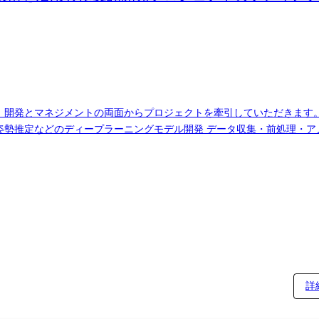
開発とマネジメントの両面からプロジェクトを牽引していただきます。 
・姿勢推定などのディープラーニングモデル開発 データ収集・前処理・ア
I設計、簡易Web UIを含むバックエンド実装 スケジュール・タスク管理
けの外観検査システム 医療機関向けの画像診断支援ツール 小売業向けの
との協業も多数 変更の範囲:会社の定める業務
詳