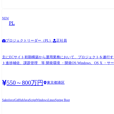
NEW
PL
プロジェクトリーダー（PL）
正社員
主にECサイト初期構築から運用業務において、プロジェクトを遂行するリーダーとして、業務をお任せします。 具体的
ト進捗補佐、課題管理 等 開発環境 ・開発OS:Windows、OS X ・サーバーOS:Linux ・開発言語:Java(Spring)、JavaScript、typescript、Java(一部PHP) ・フレームワーク:Spring Boot、
Hibernate、React ・DB:PostgreSQL、MySQL、mSQL、Oracle ・インフラ:AWS ・開発環境:G
れます。 ※開発工程により人数が上下します。 ●保守運用プロジェクトの場合 2〜5名アサインされます。 顧客 ◎大手ブランド企業の一次請け◎ 大手企業と直取引・一次請けの案件に携わ
ります。顧客と並走し、ブランドや特性を理解した課題設定、課題解
550～800万円
東京都港区
ブランド、家具ブランドなど
Salesforce
GitHub
JavaScript
Windows
Linux
Spring Boot