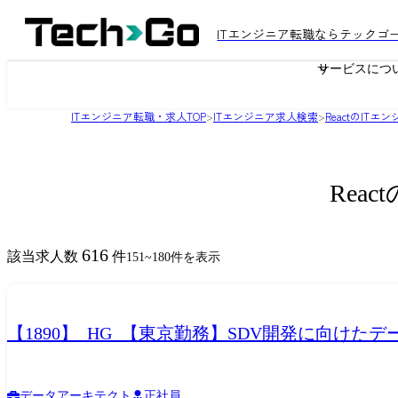
ITエンジニア転職ならテックゴ
サービスにつ
ITエンジニア転職・求人TOP
>
ITエンジニア求人検索
>
ReactのIT
Rea
616
該当求人数
件
151
~
180
件を表示
【1890】_HG_【東京勤務】SDV開発に向けた
データアーキテクト
正社員