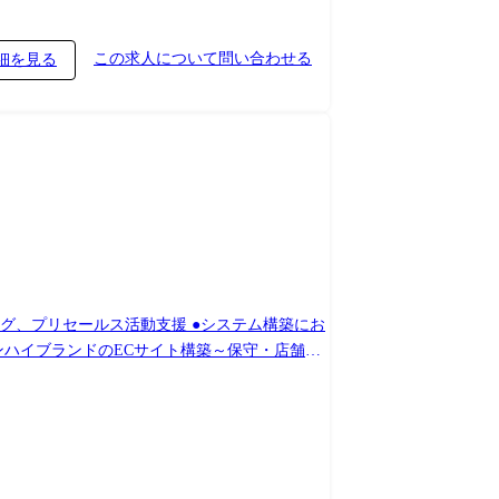
この求人について問い合わせる
細を見る
 など 開発環境 ・開発
nate、React ・DB:PostgreSQL、MySQL、mSQL、
ンド、家具ブランドなど