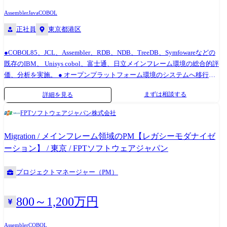
Assembler
Java
COBOL
正社員
東京都港区
●COBOL85、JCL、Assembler、RDB、NDB、TreeDB、Symfowareなどの
既存のIBM、 Unisys cobol、富士通、日立メインフレーム環境の総合的評
価、分析を実施。 ● オープンプラットフォーム環境のシステムへ移行す
るために詳細に移行計画を立てて、移行に必要なステップを作成。 ●開
まずは相談する
詳細を見る
発者、アーキテクチャ、管理チームと連携して、予算内に要件通りに案
件が進められるように進行。 ●問題の特定、開発方法などを含める技術
FPTソフトウェアジャパン株式会社
指導とサポートを開発チームに依頼。 ●システム移行の系統図、作業フ
ロー、および技術仕様書などの資料を作成。 ●システム移行プロセスの
Migration / メインフレーム領域のPM【レガシーモダナイゼ
セキュリティ、パフォーマンス、より良いUX(ユーザーエクスペリエン
ーション】 / 東京 / FPTソフトウェアジャパン
ス)の維持。 ●システム移行後にユーザーが使用できるよう教育。 ●業界
のトレンド、新しい技術を取得するために日々勉強が必要になります。
プロジェクトマネージャー（PM）
800～1,200万円
Assembler
COBOL