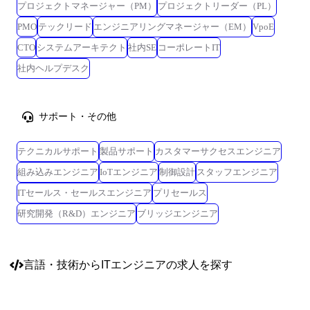
プロジェクトマネージャー（PM）
プロジェクトリーダー（PL）
PMO
テックリード
エンジニアリングマネージャー（EM）
VpoE
CTO
システムアーキテクト
社内SE
コーポレートIT
社内ヘルプデスク
サポート・その他
テクニカルサポート
製品サポート
カスタマーサクセスエンジニア
組み込みエンジニア
IoTエンジニア
制御設計
スタッフエンジニア
ITセールス・セールスエンジニア
プリセールス
研究開発（R&D）エンジニア
ブリッジエンジニア
言語・技術
からITエンジニアの求人を探す