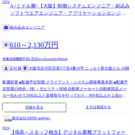
NEW
受託したIBMホストシステムに関わる以下の業務をご担当頂きます。 基
A<ミドル層>【大阪】制御システムエンジニア・組込み
本的に内製開発をしているため、システム実装レベルでのスキルを発揮
ソフトウエアエンジニア・アプリケーションエンジニ
し開発をリードしていただきます。 ・ハードウェア、z/OS及び関連ソフ
ア
トの企画・開発・保守・管理 ・ホストミドルウェア/業務共通機能パッケ
組み込みエンジニア
ージ・ソフトウェアの企画・開発・保守・管理 ・外部センター(統合
ATM,CAFIS,全銀システム等)接続システムに関する企画・開発・保守・
管理 ・オンライン連携基盤システムに関する企画・開発・保守・管理 ・
610～2,130万円
ホスト運用システムに関する企画・開発・保守・管理 (変更の範囲) 会社
の定める業務 【役割・責任】 業務内容欄に記載したMUFGグループ各社
画像認識
機械学習
C言語
Java
Assembler
Matlab
向け環境の設計・開発・構築・運用を、ご経験・適性に応じてご担当頂
正社員
大阪市淀川区宮原3丁目4番30号 ニッセイ新大阪ビル 20階
きます。 【配属想定部署】 エンタープライズコンピューティング本部
(コアバンキングプラットフォーム部、コアバンキングインテグレーショ
ン部、 コアバンキングインフラ部のいずれか) 【配属想定部署の人員
配属部署 ●配属予定部署:クライアント・システム開発事業本部 ●配属予
構成】 当社社員およびベンダー各社から常駐いただいているエンジニア
定部署の特色・PR ・モビリティ領域 自動車メーカーと自動車部品メー
を合わせて120名以上の組織です。 【おもな関係者】 ベンダー各社・外
カー合わせて20社以上と直接取引を行っており、800名以上が上流から
部団体に加え、社内各部署、三菱UFJ銀行をはじめとするグループ企業等
先進的な技術を必要とする開発まで幅広く携わっています。 具体的に
まずは相談する
詳細を見る
と広く関わります。 トップ・マネジメントから個々のチームメンバーま
は、車載IVI、AD/ADAS、電動化、コネクティッドカー等の実現に必要な
で幅広く関わっていただく機会があります。 【想定担当案件(例)】 次世
システムにおける、上流設計から評価まで、一貫して実施しており、業
株式会社ARISE analytics
代勘定系システムの構築、ハードウェア(CPU,DISK,仮想テープ装置等)の
務知識、開発プロセス、設計手法、言語知識など、知識・経験の幅を広
更改、ソフトウェアレベルアップ、開発・保守のモダナイゼーション等
NEW
げることが可能です。 ・その他製造業領域 OA機器、カメラ、医療機
【係長～スタッフ相当】デジタル業務プラットフォー