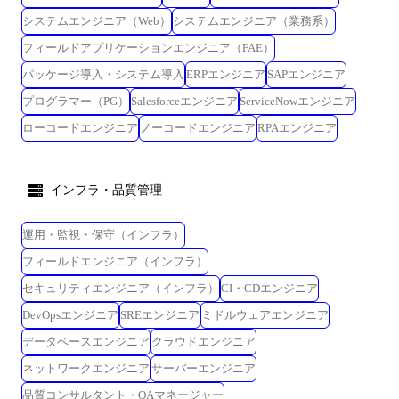
管理し、プロジェクトを正常に運用する ・プロジェクトリーダーとして
システムエンジニア（Web）
システムエンジニア（業務系）
顧客マネージャー層との折衝を行う ・20～30名程度の組織運営を行う プ
ロジェクトマネージャー [役割/仕事の内容] ・複数のプロジェクトを管理
フィールドアプリケーションエンジニア（FAE）
し、組織を正常に運用する ・プロジェクトマネージャーとして顧客マネ
パッケージ導入・システム導入
ERPエンジニア
SAPエンジニア
ージャー層との折衝を行う ・活動拠点の組織運営を担い、業績を上げる
プログラマー（PG）
Salesforceエンジニア
ServiceNowエンジニア
ローコードエンジニア
ノーコードエンジニア
RPAエンジニア
インフラ・品質管理
運用・監視・保守（インフラ）
フィールドエンジニア（インフラ）
セキュリティエンジニア（インフラ）
CI・CDエンジニア
DevOpsエンジニア
SREエンジニア
ミドルウェアエンジニア
データベースエンジニア
クラウドエンジニア
ネットワークエンジニア
サーバーエンジニア
品質コンサルタント・QAマネージャー