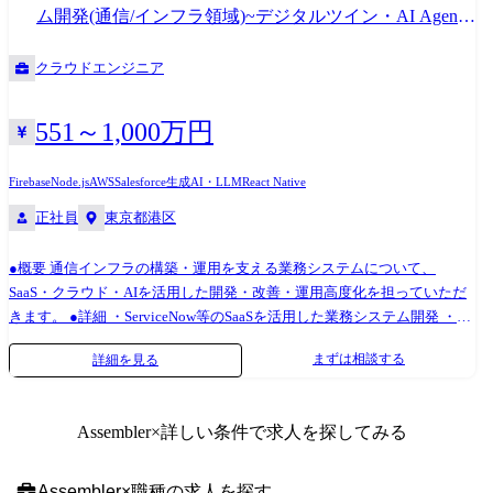
器、FA装置などさまざまな組込製品の開発を行うと共に、社会インフラ
ム開発(通信/インフラ領域)~デジタルツイン・AI Agent
や防衛・宇宙といった領域のシステム開発、組込機器をエッジとして
を活用して通信インフラを改革~
Webアプリやサーバー開発も行うIoT、そしてAI・画像認識の技術を活か
クラウドエンジニア
して更に広い領域のソフトウェア開発を行っており、技術や知識の幅を
広げることが可能です。 ・共通 要件定義・基本設計といった上流工程か
ら実装・試験の下流工程までこなせるSEクラスや元気のある若手メンバ
551～1,000万円
ーが多く在籍しております。 作業場所は持ち帰り(弊社社内)が中心です
が、客先常駐であったとしても弊社社員がいる既存チームに入っていた
Firebase
Node.js
AWS
Salesforce
生成AI・LLM
React Native
だきます。 そのため、実務未経験の領域があっても、上司やメンバーに
正社員
東京都港区
よるサポートに加え、各種研修やカリキュラムを通じて習得し、活躍し
ていただくことが可能です。 生成AI活用にもいち早く取り組んでおり、
各チームでAIエージェント、AI駆動開発を取り入れた開発効率化にも積
●概要 通信インフラの構築・運用を支える業務システムについて、
極的に取り組んでいます。 ●主要なお客様先 自動車/家電/医療機器/社会
SaaS・クラウド・AIを活用した開発・改善・運用高度化を担っていただ
インフラ/産業機器など、幅広い業界のお客様の案件に参画いただきま
きます。 ●詳細 ・ServiceNow等のSaaSを活用した業務システム開発 ・AI
す。 ●案件例 <ADAS関連ECU開発> 【担当工程】要件定義～システムテ
Agentを活用した申請、設計、運用、問い合わせ対応などの業務効率化
まずは相談する
詳細を見る
スト 【規模】100名(機能チームは10名前後) 【期間】1年 【開発言語】C
・既存システムのクラウド移行、データ連携、API設計、運用改善 ・
【ツール】MATLAB Simulink 【開発手法】ウォーターフォール開発
KDDI業務部門と連携した業務フロー整理、課題分析、改善施策の立案 ・
【作業場所】弊社オフィス内 <SDV向けエッジ基盤開発> 【担当工程】要
社外パートナーと協働した開発・テスト・リリース・保守運用推進
Assembler
×詳しい条件で求人を探してみる
件定義～システムテスト 【規模】5名～10名 【期間】1年～2年 【開発言
語】C++, C, Rust, Java 【開発手法】アジャイル開発 【作業場所】弊社オ
フィス内 <半導体制御装置開発> 【担当工程】要件定義～結合試験 【規
Assembler
×
職種
の求人を探す