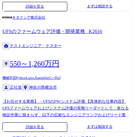
が求められています。 数ある銀行システムの中でも最重要となる勘定系
まずは相談する
詳細を見る
システムをメインフレーム上で稼働させており、そのシステム稼働の安
心・安全・安定を支える業務となるため、まさに社会に大きく貢献でき
キオクシア株式会社
るポジションです。 【業務内容】 MUFGグループ各社から受託したIBM
ホストシステムに関わる以下の業務をご担当頂きます。 基本的に内製開
UFSのファームウェア評価・開発業務 _K2616
発をしているため、システム実装レベルでのスキルを発揮し開発をリー
ドしていただきます。 ・ハードウェア、z/OS及び関連ソフトの企画・開
テストエンジニア・テスター
発・保守・管理 ・ホストミドルウェア/業務共通機能パッケージ・ソフト
ウェアの企画・開発・保守・管理 ・外部センター(統合ATM,CAFIS,全銀
システム等)接続システムに関する企画・開発・保守・管理 ・オンライン
550～1,260万円
連携基盤システムに関する企画・開発・保守・管理 ・ホスト運用システ
ムに関する企画・開発・保守・管理 【役割・責任】 業務内容欄に記載し
機械学習
Python
Linux
Assembler
C++
Perl
たMUFGグループ各社向け環境の設計・開発・構築・運用を、ご経験・
正社員
神奈川県横浜市
適性に応じてご担当頂きます。 【配属想定部署】 インフラサービス部、
ホストプラットフォーム部(グループ事業部門・グループ共通基盤本部
【お任せする業務】 ・UFSのFW/システム評価 【具体的な仕事内容】
配下) 【配属想定部署の人員構成】 当社社員およびベンダー各社から常
UFSファームウェアおよびシステム評価の実務リーダーとして、単なる
駐いただいているエンジニア等を合わせて30名以上の組織です。 【おも
検証作業に留まらず、以下の広範なエンジニアリングおよびリード業務
な関係者】 ベンダー各社・外部団体に加え、社内各部署、三菱UFJ銀行
を担っていただきます。 1.製品仕様の共同定義と評価戦略の立案: FW開
をはじめとするグループ企業等と広く関わります。 トップ・マネジメン
まずは相談する
詳細を見る
発チームとの緊密な協業を通じ、仕様検討段階から品質の作り込みを推
トから個々のチームメンバーまで幅広く関わっていただく機会がありま
進。評価の観点から仕様の妥当性を精査し、最適なテストシナリオを策
す。 【想定担当案件(例)】 次世代勘定系システムの構築、ハードウェア