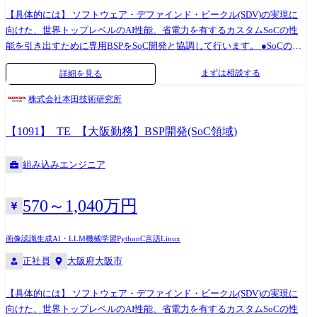
【具体的には】 ソフトウェア・デファインド・ビークル(SDV)の実現に
向けた、世界トップレベルのAI性能、省電力を有するカスタムSoCの性
能を引き出すために専用BSPをSoC開発と協調して行います。 ●SoCの
BSP(Board Support Package)開発および検証 ●デバイスドライバの設計・
まずは相談する
詳細を見る
実装・テスト ●ハードウェアとソフトウェアのインターフェース設計お
よび最適化 ●AI関連ツールの開発および最適化 ●SoC性能を最大限に引き
株式会社本田技術研究所
出すための解析、パフォーマンスチューニング ●車載カメラにおける最
適なデータパスの設計および最適化 ●他部門と連携した仕様検討、シス
【1091】_TE_【大阪勤務】BSP開発(SoC領域)
テム全体の最適化と問題解決 ※専門性や適性、会社ニーズなどを踏ま
え、会社が定める業務への配置転換を命じる場合があります 【開発ツー
組み込みエンジニア
ル】 プログラミング言語(アセンブリ/C/C++/Python 等) 組込みソフトウ
ェア開発のためのクロスコンパイル環境 AI開発のための量子化、コンパ
イラ、シミュレータ等の環境
570～1,040万円
画像認識
生成AI・LLM
機械学習
Python
C言語
Linux
正社員
大阪府大阪市
【具体的には】 ソフトウェア・デファインド・ビークル(SDV)の実現に
向けた、世界トップレベルのAI性能、省電力を有するカスタムSoCの性