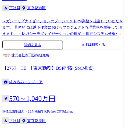
正社員
東京都港区
レガシーモダナイゼーションのプロジェクトPM業務を担当していただき
ます。 具体的には以下作業におけるプロジェクト管理業務を主導して頂
きます。 ・レガシーモダナイゼーションの提案 ・現行システム分析･評
価 ・モダナイゼーション方式の検討 ・TOBEアーキテクチャモデル策定
まずは相談する
詳細を見る
・システムの開発・テスト(上記方式に従った開発、現行システムとの比
較等) ・プロジェクト全体推進(コスト、スケジュール、リソース、課
株式会社本田技術研究所
題、品質等の管理) 【主なクライアント】 国内の金融業、製造業、流通
業、等々多岐にわたる大手企業がクライアントです。 大手飲料メーカ
【275】_TE_【東京勤務】BSP開発(SoC領域)
ー、大手通信キャリア、大手自動車会社、大手電力会社、大手保険会
社、大手信託銀行、大手航空会社、大手家電メーカー等
組み込みエンジニア
570～1,040万円
画像認識
生成AI・LLM
機械学習
Python
C言語
Linux
正社員
東京都港区