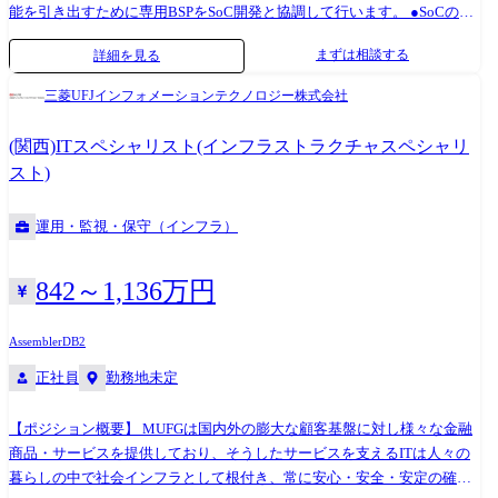
能を引き出すために専用BSPをSoC開発と協調して行います。 ●SoCの
BSP(Board Support Package)開発および検証 ●デバイスドライバの設計・
まずは相談する
詳細を見る
実装・テスト ●ハードウェアとソフトウェアのインターフェース設計お
よび最適化 ●AI関連ツールの開発および最適化 ●SoC性能を最大限に引き
三菱UFJインフォメーションテクノロジー株式会社
出すための解析、パフォーマンスチューニング ●車載カメラにおける最
適なデータパスの設計および最適化 ●他部門と連携した仕様検討、シス
(関西)ITスペシャリスト(インフラストラクチャスペシャリ
テム全体の最適化と問題解決 ※専門性や適性、会社ニーズなどを踏ま
スト)
え、会社が定める業務への配置転換を命じる場合があります。 【開発ツ
ール】 プログラミング言語(アセンブリ/C/C++/Python 等) 組込みソフト
運用・監視・保守（インフラ）
ウェア開発のためのクロスコンパイル環境 AI開発のための量子化、コン
パイラ、シミュレータ等の環境
842～1,136万円
Assembler
DB2
正社員
勤務地未定
【ポジション概要】 MUFGは国内外の膨大な顧客基盤に対し様々な金融
商品・サービスを提供しており、そうしたサービスを支えるITは人々の
暮らしの中で社会インフラとして根付き、常に安心・安全・安定の確保