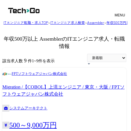
MENU
ITエンジニア転職・求人TOP
>
ITエンジニア求人検索
>
Assembler
>
年収500万円
年収500万以上 AssemblerのITエンジニア求人・転職
情報
9
該当求人数
件
1
~
9
件を表示
FPTソフトウェアジャパン株式会社
Migration /【COBOL】上流エンジニア / 東京・大阪 / FPTソ
フトウェアジャパン株式会社
システムアーキテクト
500～9,000万円