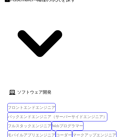
模】10名～20名 【期間】半年～1年 【開発言語】C#、C++ 【開発手法】
ウォーターフォール開発 【作業場所】弊社オフィス内 <産業機器制御シ
ステム開発> 【担当工程】基本設計～システム試験 【規模】5名～10名
【期間】9ヶ月 【開発言語】C++ 【開発手法】ウォーターフォール開発
【作業場所】弊社オフィス内 仕事内容 ※職務内容変更の可能性:有 ※変
更の範囲:会社の定める業務 担当プロジェクトの成功に向けてマネジメン
トの対応、エンジニアリングの対応を行っていただきます。 マネジメン
トに関しては、プロジェクトの見積りや開発計画の作成、進捗管理、課
題/リスク管理、リソース調整などの対応、エンジニアリングにおいて
は、仕様検討やアーキテクチャ設計といった上流工程の対応、技術課題
解決、成果物レビューでの品質確保など対応いただきます。 プロジェク
トを推進するにあたり、後進の育成も行っていただきます。 お客様や他
部署との調整・交渉、営業と連携して技術提案活動をすることもあり、
チャレンジと成長ができる魅力的なポジションです。 これまでのマネジ
ソフトウェア開発
メント経験や、リーダーシップ能力、コミュニケーション能力、問題解
決力を存分に発揮し、プロジェクトの成功に貢献していただける方を求
フロントエンドエンジニア
めています。 ●役割イメージ SE/機能リーダー [役割/仕事の内容] ・顧客
バックエンドエンジニア（サーバーサイドエンジニア）
から受領する仕様書を元に見積もり、計画作成・設計・開発を行う ・チ
ームリーダーとして現場顧客との折衝を行う ・5～10名程度のチーム管
フルスタックエンジニア
Webプログラマー
理を行う プロジェクトリーダー [役割/仕事の内容] ・複数の機能チームを
モバイルアプリエンジニア
コーダー
マークアップエンジニア