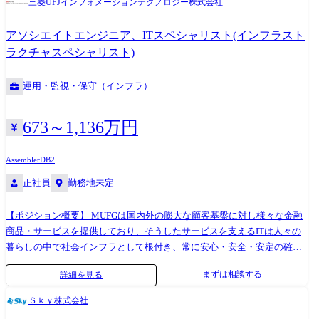
三菱UFJインフォメーションテクノロジー株式会社
定する 2.評価プロジェクトの全体完遂に向けたマネジメント: 製品リリー
(CPU,DISK,仮想テープ装置等)の更改、ソフトウェアレベルアップ、開
スまでのマイルストーンに基づき、評価スケジュールを策定。リソース
発・保守のモダナイゼーション等
アソシエイトエンジニア、ITスペシャリスト(インフラスト
最適化とリスク管理を行い、プロジェクトを完遂に導く。 3.高度な不具
ラクチャスペシャリスト)
合解析と品質改善のリード: UFSデバイス実機における複雑な不具合事象
に対し、ログ解析や再現実験を通じて根本原因を特定。開発へのフィー
運用・監視・保守（インフラ）
ドバックから修正後の改善効果確認までを一貫して主導する 4.自社独自
の評価インフラ開発: 評価用ボードの設計、ドライバ作成、周辺機器の開
発など、ハード・ソフト両面から検証環境をゼロから構築・高度化する
673～1,136万円
5.AI・統計を用いた評価プロセスのDX推進: 膨大なテストデータの解析
にAIや統計手法を導入し、異常検知の自動化や評価効率の劇的な向上を
Assembler
DB2
実現する技術開発を牽引する [従事すべき業務の変更の範囲] (雇入れ直
正社員
勤務地未定
後)上記の通り (変更の範囲)その他会社が指示する業務 【使用ツール】
必須:Windows 推奨:Python/Linux/C++/Perl など
【ポジション概要】 MUFGは国内外の膨大な顧客基盤に対し様々な金融
商品・サービスを提供しており、そうしたサービスを支えるITは人々の
暮らしの中で社会インフラとして根付き、常に安心・安全・安定の確保
が求められています。 数ある銀行システムの中でも最重要となる勘定系
まずは相談する
詳細を見る
システムをメインフレーム上で稼働させており、そのシステム稼働の安
心・安全・安定を支える業務となるため、まさに社会に大きく貢献でき
Ｓｋｙ株式会社
るポジションです。 【業務内容】 (雇入れ直後) MUFGグループ各社から