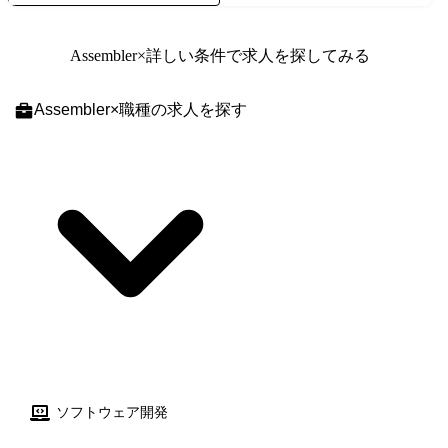
で幅広く関わっていただく機会があります。 【想定担当案件(例)】 次世
KDDI業務部門と連携した業務フロー整理、課題分析、改善施策の立案 ・
代勘定系システムの構築、ハードウェア(CPU,DISK,仮想テープ装置等)の
社外パートナーと協働した開発・テスト・リリース・保守運用推進
Assembler
×詳しい条件で求人を探してみる
更改、ソフトウェアレベルアップ、開発・保守のモダナイゼーション等
Assembler
×
職種
の求人を探す
ソフトウェア開発