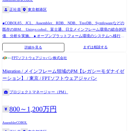
Assembler
Java
COBOL
正社員
東京都港区
●COBOL85、JCL、Assembler、RDB、NDB、TreeDB、Symfowareなどの
既存のIBM、 Unisys cobol、富士通、日立メインフレーム環境の総合的評
価、分析を実施。 ● オープンプラットフォーム環境のシステムへ移行す
るために詳細に移行計画を立てて、移行に必要なステップを作成。 ●開
まずは相談する
詳細を見る
発者、アーキテクチャ、管理チームと連携して、予算内に要件通りに案
件が進められるように進行。 ●問題の特定、開発方法などを含める技術
FPTソフトウェアジャパン株式会社
指導とサポートを開発チームに依頼。 ●システム移行の系統図、作業フ
ロー、および技術仕様書などの資料を作成。 ●システム移行プロセスの
Migration / メインフレーム領域のPM【レガシーモダナイゼ
セキュリティ、パフォーマンス、より良いUX(ユーザーエクスペリエン
ーション】 / 東京 / FPTソフトウェアジャパン
ス)の維持。 ●システム移行後にユーザーが使用できるよう教育。 ●業界
のトレンド、新しい技術を取得するために日々勉強が必要になります。
プロジェクトマネージャー（PM）
800～1,200万円
Assembler
COBOL