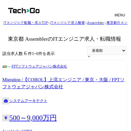
MENU
ITエンジニア転職・求人TOP
>
ITエンジニア求人検索
>
Assembler
>
東京都のエンジ
東京都 AssemblerのITエンジニア求人・転職情報
6
該当求人数
件
1
~
6
件を表示
FPTソフトウェアジャパン株式会社
Migration /【COBOL】上流エンジニア / 東京・大阪 / FPTソ
フトウェアジャパン株式会社
システムアーキテクト
500～9,000万円