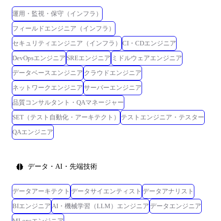
運用・監視・保守（インフラ）
フィールドエンジニア（インフラ）
セキュリティエンジニア（インフラ）
CI・CDエンジニア
DevOpsエンジニア
SREエンジニア
ミドルウェアエンジニア
データベースエンジニア
クラウドエンジニア
ネットワークエンジニア
サーバーエンジニア
品質コンサルタント・QAマネージャー
SET（テスト自動化・アーキテクト）
テストエンジニア・テスター
QAエンジニア
データ・AI・先端技術
データアーキテクト
データサイエンティスト
データアナリスト
BIエンジニア
AI・機械学習（LLM）エンジニア
データエンジニア
MLopsエンジニア