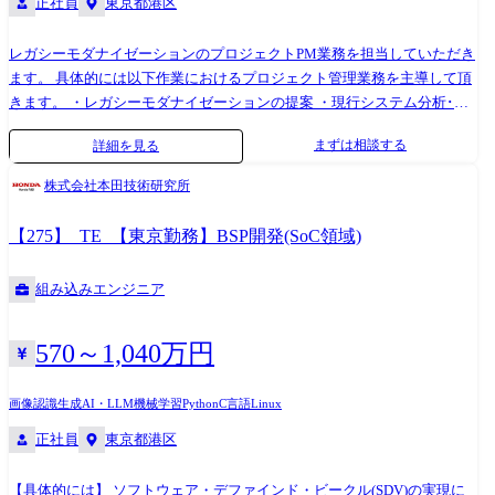
正社員
東京都港区
レガシーモダナイゼーションのプロジェクトPM業務を担当していただき
ます。 具体的には以下作業におけるプロジェクト管理業務を主導して頂
きます。 ・レガシーモダナイゼーションの提案 ・現行システム分析･評
価 ・モダナイゼーション方式の検討 ・TOBEアーキテクチャモデル策定
まずは相談する
詳細を見る
・システムの開発・テスト(上記方式に従った開発、現行システムとの比
較等) ・プロジェクト全体推進(コスト、スケジュール、リソース、課
株式会社本田技術研究所
題、品質等の管理) 【主なクライアント】 国内の金融業、製造業、流通
業、等々多岐にわたる大手企業がクライアントです。 大手飲料メーカ
【275】_TE_【東京勤務】BSP開発(SoC領域)
ー、大手通信キャリア、大手自動車会社、大手電力会社、大手保険会
社、大手信託銀行、大手航空会社、大手家電メーカー等
組み込みエンジニア
570～1,040万円
画像認識
生成AI・LLM
機械学習
Python
C言語
Linux
正社員
東京都港区
【具体的には】 ソフトウェア・デファインド・ビークル(SDV)の実現に