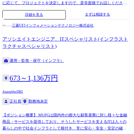
に応じて、プロジェクトを決定しますので、是非面接でお話しください!
取引企業 自動車メーカー、製造メーカー、鉄道会社、航空会社、官公
まずは相談する
詳細を見る
庁、流通 等 開発環境 使用OS: Linux、UNIX、Windows、μITRON、メー
カ独自OS 等 使用言語:C、 C++、C#、Visual Studio、VC++、Python、
三菱UFJインフォメーションテクノロジー株式会社
アセンブラ 等 使用DB: Oracle、MySQL、PosgreSQL 等 プロジェクト
例 ●車載ECU開発 ●自動運転システム開発(ADAS) ●車載カメラ開発 ●デジ
アソシエイトエンジニア、ITスペシャリスト(インフラスト
タルカメラ開発 ●複合機開発 ●駅務機器システム開発 ●航空機器システム
ラクチャスペシャリスト)
開発 ●POSシステム開発 など多数案件あり ※2~7名のチーム体制での就
業を想定しております。 【担当工程例】 ●システム要件定義・設計
運用・監視・保守（インフラ）
PM/PL ●システム設計・実装 SE/PG ●システムテスト TS ※ご志向・
ご希望に応じて、プロジェクトを決定します ※地元密着主義のため、大
手企業でのプロジェクトを前提としています。
673～1,136万円
Assembler
DB2
正社員
勤務地未定
【ポジション概要】 MUFGは国内外の膨大な顧客基盤に対し様々な金融
商品・サービスを提供しており、そうしたサービスを支えるITは人々の
暮らしの中で社会インフラとして根付き、常に安心・安全・安定の確保