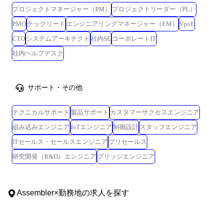
プロジェクトマネージャー（PM）
プロジェクトリーダー（PL）
PMO
テックリード
エンジニアリングマネージャー（EM）
VpoE
CTO
システムアーキテクト
社内SE
コーポレートIT
社内ヘルプデスク
サポート・その他
テクニカルサポート
製品サポート
カスタマーサクセスエンジニア
組み込みエンジニア
IoTエンジニア
制御設計
スタッフエンジニア
ITセールス・セールスエンジニア
プリセールス
研究開発（R&D）エンジニア
ブリッジエンジニア
Assembler
×
勤務地
の求人を探す