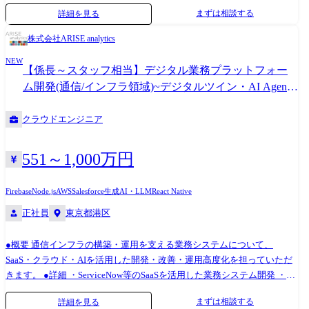
が求められています。 数ある銀行システムの中でも最重要となる勘定系
まずは相談する
詳細を見る
システムをメインフレーム上で稼働させており、そのシステム稼働の安
心・安全・安定を支える業務となるため、まさに社会に大きく貢献でき
株式会社ARISE analytics
るポジションです。 【業務内容】 (雇入れ直後) MUFGグループ各社から
NEW
受託したIBMホストシステムに関わる以下の業務をご担当頂きます。 基
【係長～スタッフ相当】デジタル業務プラットフォー
本的に内製開発をしているため、システム実装レベルでのスキルを発揮
ム開発(通信/インフラ領域)~デジタルツイン・AI Agent
し開発をリードしていただきます。 ・ハードウェア、z/OS及び関連ソフ
を活用して通信インフラを改革~
トの企画・開発・保守・管理 ・ホストミドルウェア/業務共通機能パッケ
クラウドエンジニア
ージ・ソフトウェアの企画・開発・保守・管理 ・外部センター(統合
ATM,CAFIS,全銀システム等)接続システムに関する企画・開発・保守・
管理 ・オンライン連携基盤システムに関する企画・開発・保守・管理 ・
551～1,000万円
ホスト運用システムに関する企画・開発・保守・管理 (変更の範囲) 会社
の定める業務 【役割・責任】 業務内容欄に記載したMUFGグループ各社
Firebase
Node.js
AWS
Salesforce
生成AI・LLM
React Native
向け環境の設計・開発・構築・運用を、ご経験・適性に応じてご担当頂
正社員
東京都港区
きます。 【配属想定部署】 エンタープライズコンピューティング本部
(コアバンキングプラットフォーム部、コアバンキングインテグレーショ
ン部、 コアバンキングインフラ部のいずれか) 【配属想定部署の人員
●概要 通信インフラの構築・運用を支える業務システムについて、
構成】 当社社員およびベンダー各社から常駐いただいているエンジニア
SaaS・クラウド・AIを活用した開発・改善・運用高度化を担っていただ
を合わせて120名以上の組織です。 【おもな関係者】 ベンダー各社・外
きます。 ●詳細 ・ServiceNow等のSaaSを活用した業務システム開発 ・AI
部団体に加え、社内各部署、三菱UFJ銀行をはじめとするグループ企業等
Agentを活用した申請、設計、運用、問い合わせ対応などの業務効率化
まずは相談する
詳細を見る
と広く関わります。 トップ・マネジメントから個々のチームメンバーま
・既存システムのクラウド移行、データ連携、API設計、運用改善 ・