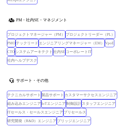
PM・社内SE・マネジメント
プロジェクトマネージャー（PM）
プロジェクトリーダー（PL）
PMO
テックリード
エンジニアリングマネージャー（EM）
VpoE
CTO
システムアーキテクト
社内SE
コーポレートIT
社内ヘルプデスク
サポート・その他
テクニカルサポート
製品サポート
カスタマーサクセスエンジニア
組み込みエンジニア
IoTエンジニア
制御設計
スタッフエンジニア
ITセールス・セールスエンジニア
プリセールス
研究開発（R&D）エンジニア
ブリッジエンジニア