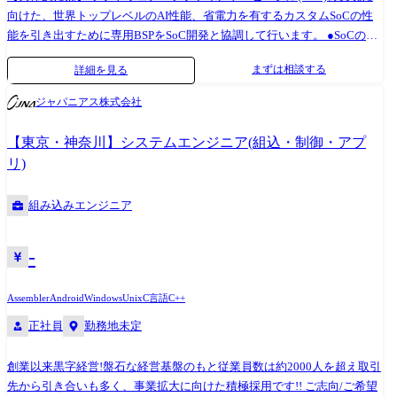
向けた、世界トップレベルのAI性能、省電力を有するカスタムSoCの性
能を引き出すために専用BSPをSoC開発と協調して行います。 ●SoCの
BSP(Board Support Package)開発および検証 ●デバイスドライバの設計・
まずは相談する
詳細を見る
実装・テスト ●ハードウェアとソフトウェアのインターフェース設計お
よび最適化 ●AI関連ツールの開発および最適化 ●SoC性能を最大限に引き
ジャパニアス株式会社
出すための解析、パフォーマンスチューニング ●車載カメラにおける最
適なデータパスの設計および最適化 ●他部門と連携した仕様検討、シス
【東京・神奈川】システムエンジニア(組込・制御・アプ
テム全体の最適化と問題解決 ※専門性や適性、会社ニーズなどを踏ま
リ)
え、会社が定める業務への配置転換を命じる場合があります 【開発ツー
ル】 プログラミング言語(アセンブリ/C/C++/Python 等) 組込みソフトウ
組み込みエンジニア
ェア開発のためのクロスコンパイル環境 AI開発のための量子化、コンパ
イラ、シミュレータ等の環境
-
Assembler
Android
Windows
Unix
C言語
C++
正社員
勤務地未定
創業以来黒字経営!盤石な経営基盤のもと従業員数は約2000人を超え取引
先から引き合いも多く、事業拡大に向けた積極採用です!! ご志向/ご希望