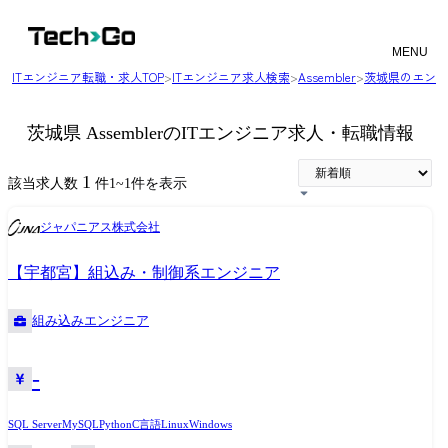
MENU
ITエンジニア転職・求人TOP
>
ITエンジニア求人検索
>
Assembler
>
茨城県のエンジ
茨城県 AssemblerのITエンジニア求人・転職情報
1
該当求人数
件
1
~
1
件を表示
ジャパニアス株式会社
【宇都宮】組込み・制御系エンジニア
組み込みエンジニア
-
SQL Server
MySQL
Python
C言語
Linux
Windows