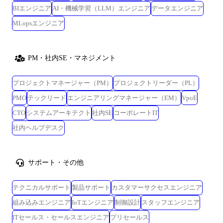
BIエンジニア
AI・機械学習（LLM）エンジニア
データエンジニア
MLopsエンジニア
PM・社内SE・マネジメント
プロジェクトマネージャー（PM）
プロジェクトリーダー（PL）
PMO
テックリード
エンジニアリングマネージャー（EM）
VpoE
CTO
システムアーキテクト
社内SE
コーポレートIT
社内ヘルプデスク
サポート・その他
テクニカルサポート
製品サポート
カスタマーサクセスエンジニア
組み込みエンジニア
IoTエンジニア
制御設計
スタッフエンジニア
ITセールス・セールスエンジニア
プリセールス