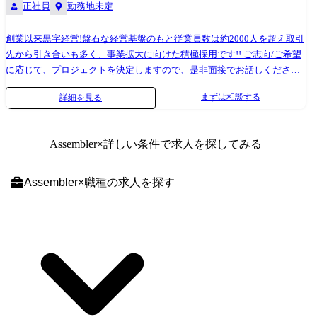
正社員
勤務地未定
創業以来黒字経営!盤石な経営基盤のもと従業員数は約2000人を超え取引
先から引き合いも多く、事業拡大に向けた積極採用です!! ご志向/ご希望
に応じて、プロジェクトを決定しますので、是非面接でお話しください!
●取引業界 ・製造メーカー、通信キャリア、金融、流通、官公庁 等 ●
まずは相談する
詳細を見る
開発環境 ・使用OS:Linux、UNIX、Windows、μITRON、Symbian OS、メ
ーカ独自OS 等 ・使用言語:C、 C++、VC++、アセンブラ 等 ・使用
DB:Oracle、MySQL、PosgreSQL、MS SQL Server 等 ●プロジェクト例
Assembler
×詳しい条件で求人を探してみる
・システム要件定義・設計(上流)SE ・システム実装・テスト(下流)PG ※
ご志向・ご希望に応じて、プロジェクトを決定します ※地元密着主義の
ため、地元の大手企業でのプロジェクトを前提としています。
Assembler
×
職種
の求人を探す