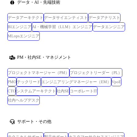
データ・AI・先端技術
データアーキテクト
データサイエンティスト
データアナリスト
BIエンジニア
AI・機械学習（LLM）エンジニア
データエンジニア
MLopsエンジニア
PM・社内SE・マネジメント
プロジェクトマネージャー（PM）
プロジェクトリーダー（PL）
PMO
テックリード
エンジニアリングマネージャー（EM）
VpoE
CTO
システムアーキテクト
社内SE
コーポレートIT
社内ヘルプデスク
サポート・その他
テクニカルサポート
製品サポート
カスタマーサクセスエンジニア