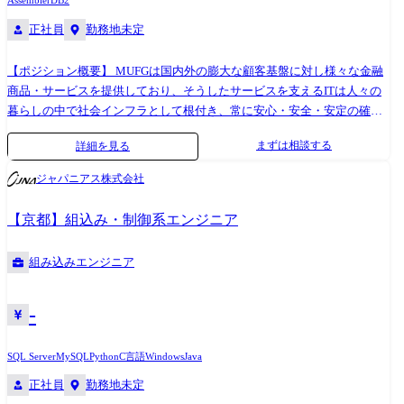
Assembler
DB2
正社員
勤務地未定
【ポジション概要】 MUFGは国内外の膨大な顧客基盤に対し様々な金融
商品・サービスを提供しており、そうしたサービスを支えるITは人々の
暮らしの中で社会インフラとして根付き、常に安心・安全・安定の確保
が求められています。 数ある銀行システムの中でも最重要となる勘定系
まずは相談する
詳細を見る
システムをメインフレーム上で稼働させており、そのシステム稼働の安
心・安全・安定を支える業務となるため、まさに社会に大きく貢献でき
ジャパニアス株式会社
るポジションです。 【業務内容】 MUFGグループ各社から受託したIBM
ホストシステムに関わる以下の業務をご担当頂きます。 基本的に内製開
【京都】組込み・制御系エンジニア
発をしているため、システム実装レベルでのスキルを発揮し開発をリー
ドしていただきます。 ・ハードウェア、z/OS及び関連ソフトの企画・開
組み込みエンジニア
発・保守・管理 ・ホストミドルウェア/業務共通機能パッケージ・ソフト
ウェアの企画・開発・保守・管理 ・外部センター(統合ATM,CAFIS,全銀
システム等)接続システムに関する企画・開発・保守・管理 ・オンライン
-
連携基盤システムに関する企画・開発・保守・管理 ・ホスト運用システ
ムに関する企画・開発・保守・管理 【役割・責任】 業務内容欄に記載し
SQL Server
MySQL
Python
C言語
Windows
Java
たMUFGグループ各社向け環境の設計・開発・構築・運用を、ご経験・
正社員
勤務地未定
適性に応じてご担当頂きます。 【配属想定部署】 インフラサービス部、