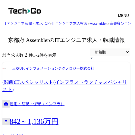
MENU
ITエンジニア転職・求人TOP
>
ITエンジニア求人検索
>
Assembler
>
京都府のエンジ
京都府 AssemblerのITエンジニア求人・転職情報
2
該当求人数
件
1
~
2
件を表示
三菱UFJインフォメーションテクノロジー株式会社
(関西)ITスペシャリスト(インフラストラクチャスペシャリ
スト)
運用・監視・保守（インフラ）
842～1,136万円