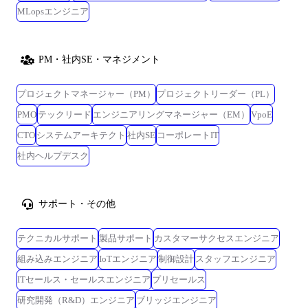
MLopsエンジニア
PM・社内SE・マネジメント
プロジェクトマネージャー（PM）
プロジェクトリーダー（PL）
PMO
テックリード
エンジニアリングマネージャー（EM）
VpoE
CTO
システムアーキテクト
社内SE
コーポレートIT
社内ヘルプデスク
サポート・その他
テクニカルサポート
製品サポート
カスタマーサクセスエンジニア
組み込みエンジニア
IoTエンジニア
制御設計
スタッフエンジニア
ITセールス・セールスエンジニア
プリセールス
研究開発（R&D）エンジニア
ブリッジエンジニア