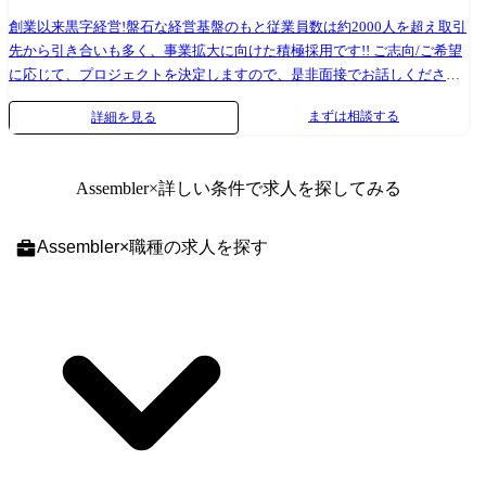
ホストプラットフォーム部(グループ事業部門・グループ共通基盤本部
創業以来黒字経営!盤石な経営基盤のもと従業員数は約2000人を超え取引
配下) 【配属想定部署の人員構成】 当社社員およびベンダー各社から常
先から引き合いも多く、事業拡大に向けた積極採用です!! ご志向/ご希望
駐いただいているエンジニア等を合わせて30名以上の組織です。 【おも
に応じて、プロジェクトを決定しますので、是非面接でお話しください!
な関係者】 ベンダー各社・外部団体に加え、社内各部署、三菱UFJ銀行
●取引業界 製造メーカー、通信キャリア、金融、流通、官公庁 等 ●開
をはじめとするグループ企業等と広く関わります。 トップ・マネジメン
まずは相談する
詳細を見る
発環境 使用OS: Linux、UNIX、Windows、μITRON、Symbian OS、メー
トから個々のチームメンバーまで幅広く関わっていただく機会がありま
カ独自OS 等 使用言語: C、 C++、VC++、アセンブラ 等 使用DB:
す。 【想定担当案件(例)】 次世代勘定系システムの構築、ハードウェア
Oracle、MySQL、PosgreSQL、MS SQL Server 等 ●プロジェクト例 ・シ
(CPU,DISK,仮想テープ装置等)の更改、ソフトウェアレベルアップ、開
Assembler
×詳しい条件で求人を探してみる
ステム要件定義・設計(上流)SE ・システム実装・テスト(下流)PG ※ご志
発・保守のモダナイゼーション等
向・ご希望に応じて、プロジェクトを決定します ※地元密着主義のた
め、地元の大手企業でのプロジェクトを前提としています。
Assembler
×
職種
の求人を探す