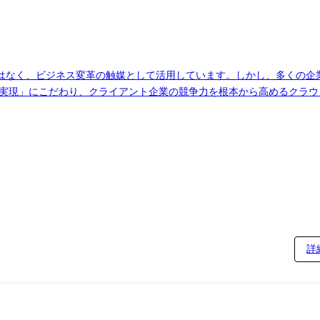
はなく、ビジネス変革の触媒として活用しています。しかし、多くの企
知識を、より大きなインパクトに変える場所がここにあります。「素晴
革リーダーへと進化しませんか? 業務内容 ・経営ビジョンを具体化する、次世代クラウ
クラウド変革ロードマップの策定 ・テクノロジー投資の最適配分による
る、クラウドcoe体制の確立 プロジェクト事例 ・クラウドを通じた事業再定義: レガ
ビス開発速度を加速 ・ハイブリッドクラウドの統合: 複数のパブリッ
opsとsreの導入によりリリースサイクルを劇的に短縮 ・クラウドセキュ
ュアーキテクチャ: 分散型データガバナンスモデルにより、部門間のデ
詳