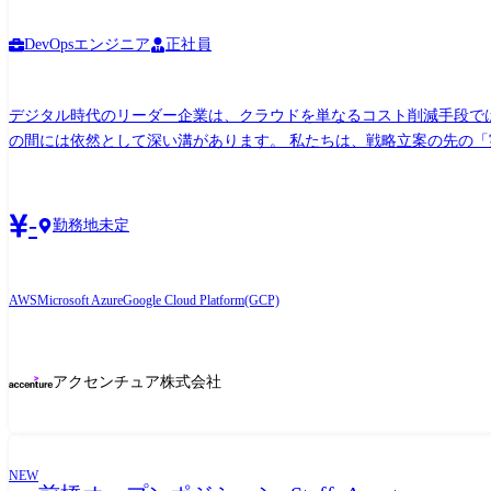
DevOpsエンジニア
正社員
デジタル時代のリーダー企業は、クラウドを単なるコスト削減手段で
の間には依然として深い溝があります。 私たちは、戦略立案の先の「実現」にこだわり、クライアント企業の競争力を根本から高めるクラウド変革を推進します。コンサルティングファー
ムやシステムインテグレータなどで培ったあなたの戦略的思考と専門
にコミットしたい。あなたの豊富な経験や知見を元に、実現力と実行力を備えた次世代のクラウド変
ドプラットフォーム戦略の設計 ・実現可能性と革新性を両立させた、
-
勤務地未定
セスを包含した、包括的クラウドオペレーティングモデルの構築 ・導入後の継続的な価値向上を実現す
シーシステムをクラウドネイティブアーキテクチャに転換し、新規サー
ータ活用力と俊敏性を両立 ・クラウドネイティブ組織への変革: dev
AWS
Microsoft Azure
Google Cloud Platform(GCP)
り、セキュリティ強化と開発者体験の向上を同時達成 ・データメッシ
アクセンチュア株式会社
NEW