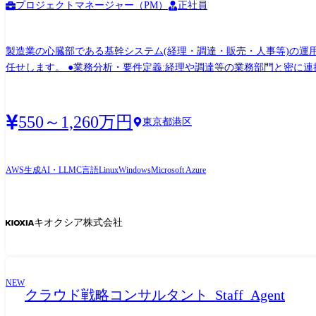
プロジェクトマネージャー（PM）
正社員
製造業の心臓部である基幹システム(経理・調達・販売・人事等)の運用・改善・刷新を担当いただきます。 【具体的にお
任せします。 ●業務分析・要件定義:経理や調達等の業務部門と密に連携し、経営課題や現場のニーズをヒアリング。ITを通じた解決策を立案します。 ●プロジェクト企画・設計:システム改
修や刷新(モダナイゼーション)の計画を策定。既存のJavaやC言語
ーと協力し、開発工程の進捗・品質を管理。 ●導入・安定運用:財務会計やサプ
まず現行環境の理解を深めていただきます。 ・当社の業務フローとシステム
550～1,260万円
東京都港区
善推進に参画いただきます。 ・業務課題の分析と改善提案の実施 ・基幹システム
囲] (雇入れ直後)上記の通り (変更の範囲)その他会社が指示する業務 【使用ツール】 ●開発言語:Java、Pro*C、C言語、各種shell etc. ●データベース:Oracle、PostgreSQL etc. ●環境:Windows、
Unix、Linux ●クラウド関連:AWS、Azure、OCI etc.
AWS
生成AI・LLM
C言語
Linux
Windows
Microsoft Azure
キオクシア株式会社
NEW
クラウド戦略コンサルタント_Staff_Agent