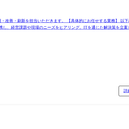
任せする業務】 以下の業務をリーダーまたはサブリーダーとしてお
環境から、最新のクラウド環境への移行設計等も含みます。 ●ベンダーコン
ライチェーンの効率化を実現するシステムの導入および、継続的なアップデート・
構成の理解 ・経理・調達等の基幹システムの運用保守業務 ・関係部門とのリレ
刷新、システム改修プロジェクトへの参画 ・ベンダーコントロールと品質管理 [従
詳