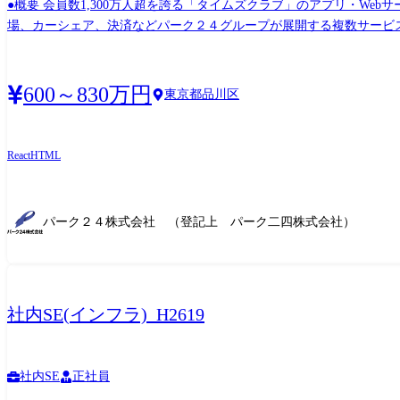
●概要 会員数1,300万人超を誇る「タイムズクラブ」のアプリ・W
場、カーシェア、決済などパーク２４グループが展開する複数サービスと連携しな
心に、会員向け／法人向けサービスのシステム企画・開発推進を担当い
トの推進・進行管理 ・ユーザー分析、データ分析を踏まえたサービス
スとの連携機能開発 会員数1,300万人超の会員基盤を支えるシステム企画担当として、要件定義からUX設計、プロジェクト推進まで一貫して携わり、サービス価値向上を実現していただき
600～830万円
東京都品川区
ます。 ※ご経験・スキル・ご志向を考慮のうえ、担当業務を決定しま
React
HTML
パーク２４株式会社 （登記上 パーク二四株式会社）
社内SE(インフラ)_H2619
社内SE
正社員