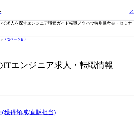
ー
ス
いて
求人を探す
エンジニア職種ガイド
転職ノウハウ
特別選考会・セミナ
報
>
（42ページ目）
のITエンジニア求人・転職情報
ー(獲得領域/直販担当)