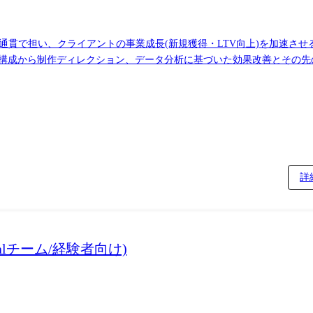
構成から制作ディレクション、データ分析に基づいた効果改善とその先の
のLP設計 ・勝ちパターン抽出のためのクリエイティブ最適化戦略立案 
ィレクション ・LPの制作ディレクション ・Google Analytics
ットフォーム、EC・D2C企業、SaaS企業、不動産・住宅関連企業、人材企業、
詳
・購買情報や、電通が保有する国内最大規模のテレビ視聴ログデータなど
balチーム/経験者向け)
ィールドでご活躍・ご成長いただけます。 各キャリアパスごとに評価基準(能力・姿勢・成果
還元される人事制度となっています。 ●変更の範囲:会社の定める業務(出向先会社での業務