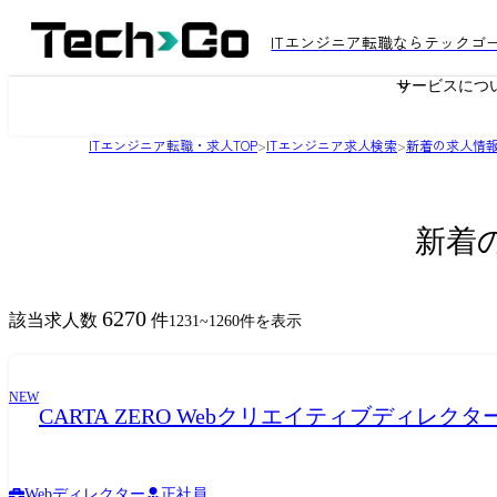
ITエンジニア転職ならテックゴ
サービスにつ
ITエンジニア転職・求人TOP
>
ITエンジニア求人検索
>
新着の求人情
新着
6270
該当求人数
件
1231
~
1260
件を表示
NEW
CARTA ZERO Webクリエイティブディレクタ
Webディレクター
正社員