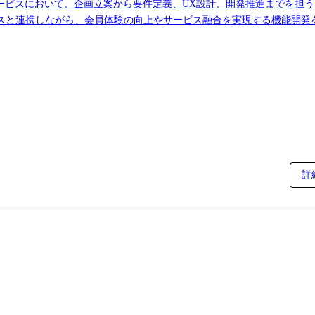
ebサービスにおいて、企画立案から要件定義、UX設計、開発推進までを担
がら、会員体験の向上やサービス融合を実現する機能開発を推進いただきます。 ●
ただきます。 ・新機能開発および既存機能改善の企画立案 ・要件定義
改善 ・会員管理システムの機能開発・改善 ・タイムズカー、タイムズ
す。
詳