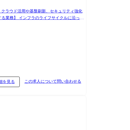
、クラウド活用や基盤刷新、セキュリティ強化
センター、サーバの各領域における次世代基盤の
運用・高度化: 世界各地の製造・研究開発・オ
強化: クラウド活用(AWS/Azure/OCI
CやAIによる障害予兆検知を導入し、運用自動化
極めて高い信頼性が求められる制約を踏まえたイ
、構成管理ツール、セキュリティ製品 ●AI/DX関連:ロ
この求人について問い合わせる
細を見る