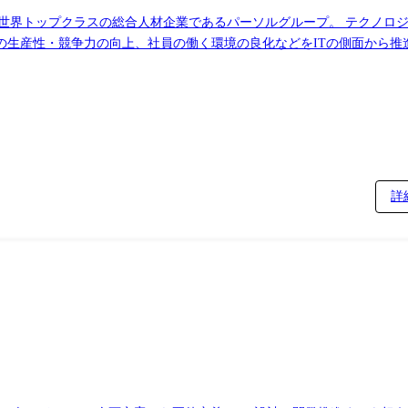
、国内・世界トップクラスの総合人材企業であるパーソルグループ。 テクノ
生産性・競争力の向上、社員の働く環境の良化などをITの側面から推進
ンスを確立することでAI活用の推進に貢献し、グループ全体のビジネス価値を
っていただきます。AIガバナンスの専門経験が浅い方でも、AI企画・
す。 ・法務/セキュリティ/企画・開発など関係部門と連携し、AI活用
題抽出、改善提案) ・AI導入に伴うリスクの整理・評価の支援、およ
みの選定・導入・展開支援 ・社員向けのAI活用・ガバナンスに関する
・AIシステム導入に関するリスク審査プロセス・
 AIガバナンス室:グループのAI利活用推進・ガバナンスを
詳
・立場に関わらず意見を伝え合う風通しの良い社風です。また、主体的な
境です。コミュニケーションを大切にし、部を跨いだ定期的なイベント
場合がございます。 ●担当職種の変更範囲:会社の定める職種(出向規程に従って出向