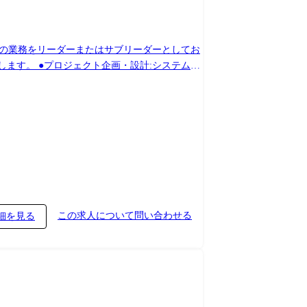
トロール・開発管理:ITベンダーや外部パートナ
保守。 <ご入社後の流れ> ●
ーション構築 ●その後、各種改
事すべき業務の変更の範
この求人について問い合わせる
細を見る