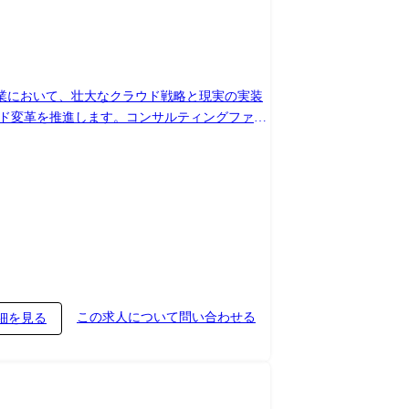
業において、壮大なクラウド戦略と現実の実装
らしい提言資料」ではなく「実際に動く変革」
、ビジネス価値の最大化 ・組織・人材・プロ
ク/プライベートクラウド環境を最適統合し、デ
リティの再構築: ゼロトラストモデルの導入によ
ータ活用を拡大
この求人について問い合わせる
細を見る