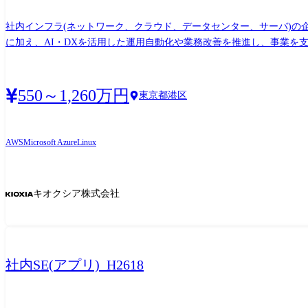
社内インフラ(ネットワーク、クラウド、データセンター、サーバ)
に加え、AI・DXを活用した運用自動化や業務改善を推進し、事業を支えるITインフラの高度化に貢献し
て、以下の業務をリーダーまたはサブリーダーとして推進いただきます
企画立案。物理(データセンター・ハードウェア等)と仮想(クラウド)
フィスのインフラ基盤を安定稼働させつつ、最新技術を用いた性能向上(スケ
550～1,260万円
東京都港区
等)の推進や、ゼロトラスト等の最新セキュリティ技術の実装による、堅牢
や可視化、業務プロセスの効率化を企画・実装します。 ●製造業特有
ンフラの標準化、および運用ガイドラインの策定。 [従事すべき業務の変更の範囲] (雇入れ直後)上記の通り (変更の範囲)その他会社が指示する業務 【使用ツール】 ●OS/基盤:Linux、
AWS
Microsoft Azure
Linux
Windows Server、仮想化基盤 ●クラウド:主要パブリッククラウド(Ia
グ分析・運用自動化、業務改善ツール、生成AI等(活用テーマは自ら企
キオクシア株式会社
社内SE(アプリ)_H2618