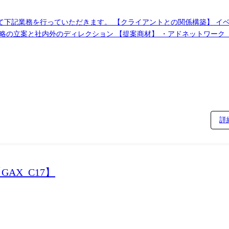
ットワーク ・DSP ・アフィリエイト ・動画広告 ・TVCM
ンや施策の効果検証、レポーティングまで一貫して行います。 ※下記の
詳
AX_C17】