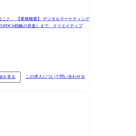
PDCA戦略の見直しまで、クリエイティブデ
・提案書作成およびプレゼン ・ブランドコンセ
/ヒートマップツール/広告配信データの解析 ・
通信会社 など ・月額予算:数百
この求人について問い合わせる
細を見る
、グループ独自のアセットを活用できる環境があ