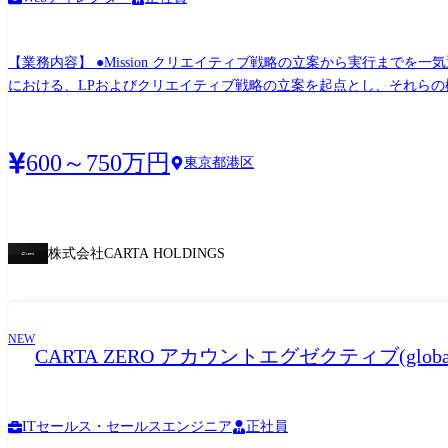
【業務内容】 ●Mission クリエイティブ戦略の立案から実行までを一気通貫で担い、クライアントの事業成長(新規獲得・LTV向上)を加速させること。 【業務概要】 デジタルマーケティング
における、LPおよびクリエイティブ戦略の立案を起点とし、それらの
ィレクターとして広告成果の最大化をリードしていただきます。 営業や運用コンサルタント、ときにはストラテジックプランナーともチームを組み、クリエイティブ領域における責任者と
してクライアントに直接提案を行います。 ●詳細 ・与件整理 ・クライアントの商材・サービス分析(3C分析、4P分析、SWOT分析、市場/競合調査など) ・ユーザーインサイトの理解、分析
・各広告媒体に適したクリエイティブの立案 ・獲得効率を高めるため
600～750万円
東京都港区
プトに則ったトンマナ設計 ・広告クリエイティブ(バナー・動画など)の制作デ
LP、広告クリエイティブの改善提案・実行 変更の範囲:会社の定める業務(出向先会社での業務を含む) ※案件状況により、一部デザイン実務をお願いする場合があります。 ●案件例 ・主要
取引先: 放送局、食品・飲料メーカー、家電・美容家電メーカー、大手ECプラ
万円～数億円 ・対応領域:認知・獲得・ブランディング ※フルファネル案件多数 ●展開クリエイティブ LP、各種広告媒体(Yahoo!/Google/X/Meta/LINE/TikTok/Instagram/自社プロダクト
株式会社CARTA HOLDINGS
(Zucks・PORTO)/その他DSP/Ad Networkなど)の静止画・動画 ●使用ツール例 Photoshop、Illustrator、Premiere Pro、Figma、Google Analytics、AD EBiS、ミエルカヒートマップ など ●独自ア
セットについて 当社では、NTTドコモが保有する約1億IDの行動
ります。 これらのデータを統合・解析するためのデータソリューションも内製し、Cookieレス環境下においても、ユーザー分析に基づいた広告効果の最大化を模索できる体制を会社として
整えています。 ●人事制度について 社員の成長を支援する人事制度においては、キャリアの途中から①組織成長を牽引する「マネジメント」コースと、②高度な専門性を軸に組織成果の最
NEW
CARTA ZERO アカウントエグゼクティブ(glo
大化を図る「スペシャリスト」コースの2つのキャリアパスがあり、適性や組織状況に応じたフ
の3要素で評価)を設けており、自身のパフォーマンスや立ち振る舞いが昇給・昇格へダイレクトに
を含む)
ITセールス・セールスエンジニア
正社員