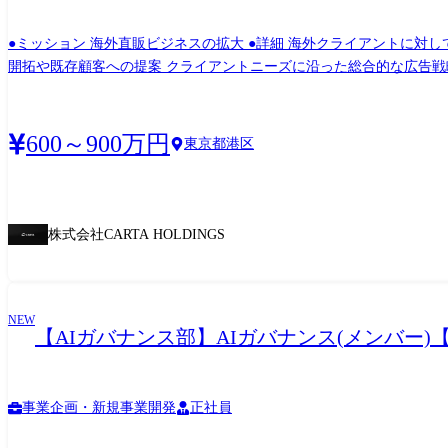
●ミッション 海外直販ビジネスの拡大 ●詳細 海外クライアントに対して下記業務を行っていただきます。 【クライアントとの関係構築】 イベントやオンラインツール、人脈を駆使した新規
開拓や既存顧客への提案 クライアントニーズに沿った総合的な広告戦略の立案と社内外のディレクション 【提案商材】 ・アドネ
・オフライン広告等 施策実施時のメディア側とのコミュニケーショ
ども行っております。 (過去参加イベント) China Joy、Tokyo Game Show、Taipei Game Show、GDC、G-STAR White Night、Pocket Gamer Connect、Mobile World Congress、Casual Connect など
変更の範囲:会社の定める業務(出向先会社での業務を含む)
600～900万円
東京都港区
株式会社CARTA HOLDINGS
NEW
【AIガバナンス部】AIガバナンス(メンバー)【G
事業企画・新規事業開発
正社員