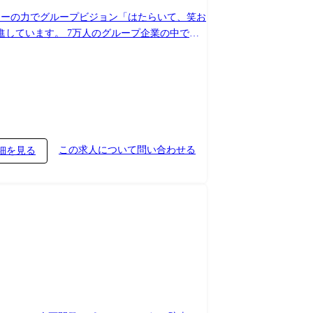
ロジーの力でグループビジョン「はたらいて、笑お
しています。 7万人のグループ企業の中で、
高めることを実現します。 ●業務詳細
導入推進やリスク対応の経験を活かしながら段階
の方針・ルールづくりの企画、推進 ・国内外グ
び実務に即したコントロール案の検討 ・リスク管
研修/勉強会の企画・運営(教材作成、ファシリテ
この求人について問い合わせる
細を見る
言動や意志を尊重し裁量ある働き方ができる環境
や、メンター管理職との定期的な1on1を行っ