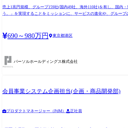
売上1兆円規模、グループ159社(国内49社、海外110社)を有し
う。」を実現することをミッションに、サービスの進化や、グループの
ホールディングスのAIガバナンス担当として、グループ全体のAIガバナ
グループ横断でAI活用を前進させるための枠組みづくりや運用に携わ
的にスキルを伸ばせる役割設計です。ご経験に応じて以下をお任せしま
690～980万円
東京都港区
ループ会社との協働によるAIガバナンス体制強化の支援(現状整理、課
理、モデル管理、モニタリング等を含むAIガバナンス関連ツール/仕組
ーション) ・スモールスタートのAI活用案件におけるレビューやガイドライン適用の伴走支援 取組案件事例: ・AI利活用に関する制度設計 
体制の構築 ・グループ横断のAIガバナンス審議会の運営 ・グループ会社向けAIガバナンス運用支援 ●配属組織 ・AIガバナンス部
パーソルホールディングス株式会社
ミッションとして2025年度に新設された立ち上げ期の組織です。 
であり、成長意欲がある方には組織として全面的にバックアップする環
ています。残業時間は20～30時間程度です。 ※場合よってはグループ内で一時的な兼務/出向をいただく
を命じることがあり、その場合は出向先の定める職種)
会員事業システム企画担当(企画・商品開発部)
プロダクトマネージャー（PdM）
正社員