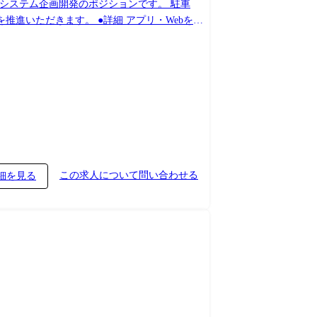
うシステム企画開発のポジションです。 駐車
詳細 アプリ・Webを中
、画面フロー設計、UX設計 ・開発プロジェク
パーキング、タイムズペイなどグループサービ
この求人について問い合わせる
細を見る