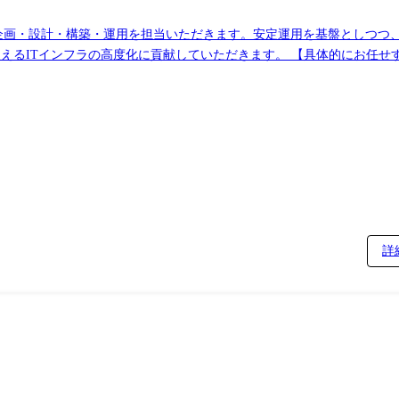
の企画・設計・構築・運用を担当いただきます。安定運用を基盤としつつ
ていただきます。 【具体的にお任せする業務】 インフラのライフサイクルに沿っ
。 ●インフラの企画・設計・構築: ネットワーク、クラウド、データ
を組み合わせた最適な構成を設計・実装します。 ●グローバル拠点の安定
ーラビリティの確保など)を図ります。 ●アーキテクチャ刷新とセキュリティ
かつ柔軟なインフラへの刷新。 ●AI・DXを活用した運用改革: Ia
の標準化・プロセス改善: 自動化された半導体製造工場の継続稼働や、
aS/PaaS) ●ネットワーク:LAN/WAN/FW 等 ●その他:監視・運用ツール
画可能)
詳