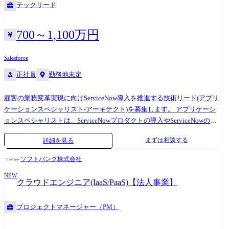
テックリード
700～1,100万円
Salesforce
正社員
勤務地未定
顧客の業務変革実現に向けServiceNow導入を推進する技術リード(アプリ
ケーションスペシャリスト/アーキテクト)を募集します。 アプリケーシ
ョンスペシャリストは、ServiceNowプロダクトの導入やServiceNowのア
プリケーション開発プラットフォーム特性に着目した業務アプリケーシ
まずは相談する
詳細を見る
ョン開発に関する専門技術を活用し、顧客の業務課題解決に資するアプ
リケーションの設計・開発・構築・導入・テストおよび保守を実施いた
ソフトバンク株式会社
だきます。 アーキテクトはSeviceNowプラットフォーム特性やフレーム
NEW
ワークに準じて顧客インスタンス全体で整合性の取れたServiceNowアー
クラウドエンジニア(IaaS/PaaS)【法人事業】
キテクチャを設計・実現することによりServiceNowの総合力を活かした
価値実現と品質担保に貢献いただきます。
プロジェクトマネージャー（PM）