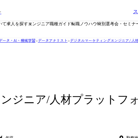
ー
ス
いて
求人を探す
エンジニア職種ガイド
転職ノウハウ
特別選考会・セミナ
データ・AI・機械学習
>
データアナリスト
>
デジタルマーケティングエンジニア/人
ンジニア/人材プラットフ
年収
勤務