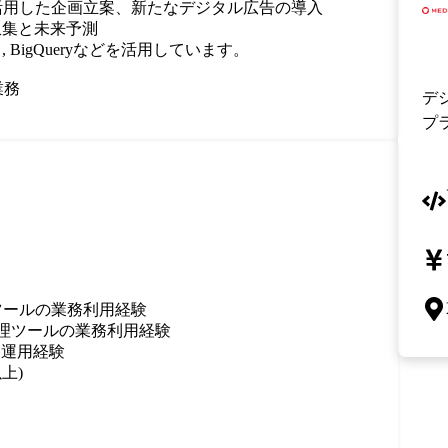
やを活用した企画立案、新たなデジタル広告の導入

収集と未来予測

Manager , BigQueryなどを活用しています。

業務
デ
プ
 解析ツールの業務利用経験

、タグ管理ツールの業務利用経験

運用経験

)
