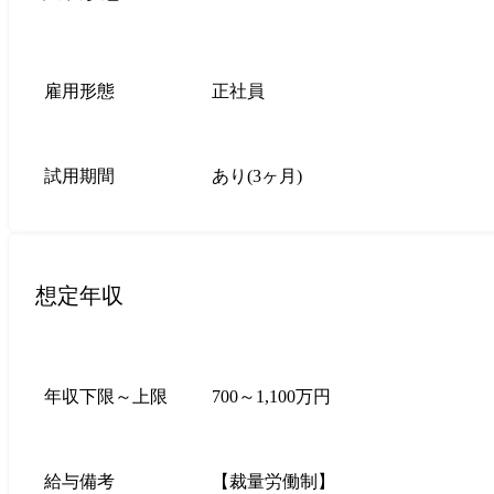
雇用形態
正社員
試用期間
あり(3ヶ月)
想定年収
年収下限～上限
700～1,100万円
給与備考
【裁量労働制】
