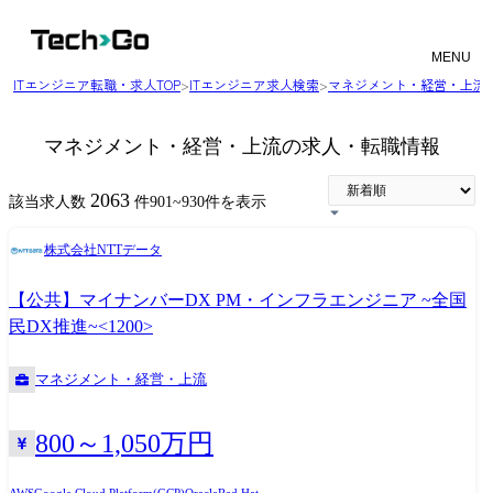
MENU
ITエンジニア転職・求人TOP
>
ITエンジニア求人検索
>
マネジメント・経営・上流
マネジメント・経営・上流の求人・転職情報
2063
該当求人数
件
901
~
930
件を表示
株式会社NTTデータ
【公共】マイナンバーDX PM・インフラエンジニア ~全国
民DX推進~<1200>
マネジメント・経営・上流
800～1,050万円