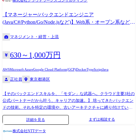
株式会社クラウドワークスコンサルティング
に基づき、国・地方公共団体の行政サービスのデジタル化や業務改革
(BPR)、社会全体のデジタル化を推進しています。 政府情報システムに
【マネージャー/バックエンドエンジニア
おけるクラウド領域は、 「クラウド・バイ・デフォルト原則」 に加え
(Java/C#/Python/Go/Node.jsなど)】Web系・オープン系など新
て、「モダン技術の利用」が方針として打ち出されており、今後クラウ
規開発案件・保守開発案件多数!
ド活用のみならず、アプリケーションのモダン化およびモダン化に伴う
マネジメント・経営・上流
案件の拡大戦略がミッションとなります。 役割 ・クラウドアーキテクト
(リーダー):高い技術力/先見性をもってアプリケーションのモダン化を含
めたシステムの将来像を描き、システムアーキテクチャ全体の検討・提
630～1,000万円
案・設計・構築をリードしていただきます。 ・クラウドエンジニア(サブ
リーダー/メンバー):顧客サービスを支える安定/高品質なクラウド基盤を
AWS
Microsoft Azure
Google Cloud Platform(GCP)
Docker
TypeScript
Java
スピード感をもって提供すべく、クラウドおよびインフラ領域の設計・
正社員
東京都港区
構築・運用に携わっていただきます。
【そのバックエンドスキルを、「モダン」な武器へ。クラウド主要3社の
公式パートナーだから叶う、キャリアの加速。】 培ってきたバックエン
ドの技術。それを特定の環境や、古いアーキテクチャに縛り付けていま
せんか? クラウドワークスコンサルティングは、AWS、Azure、Google
まずは相談する
詳細を見る
Cloudすべての公式パートナーシップを締結。この圧倒的な背景があるか
らこそ、私たちはエンジニアを特定の言語に固執させることなく、最先
株式会社NTTデータ
端のクラウドネイティブ開発へと導くことができます。 「既存の経験を