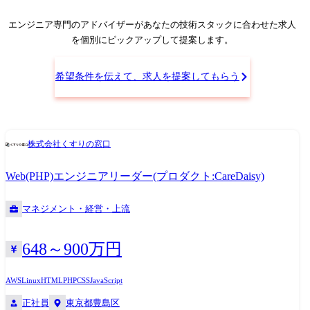
ャの設計、構築、導入 ・開発協力会社や社内関連部門との連携・調整 ・
新規ソリューション・サービスの企画、要件定義、設計
エンジニア専門のアドバイザー
があなたの技術スタックに合わせた求人
を個別にピックアップして提案します。
希望条件を伝えて、求人を提案してもらう
株式会社くすりの窓口
Web(PHP)エンジニアリーダー(プロダクト:CareDaisy)
マネジメント・経営・上流
648～900万円
AWS
Linux
HTML
PHP
CSS
JavaScript
正社員
東京都豊島区