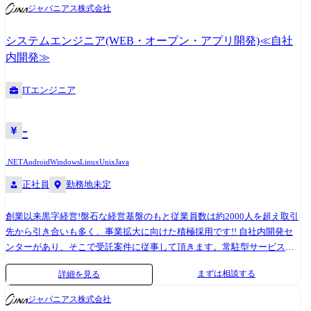
ジャパニアス株式会社
システムエンジニア(WEB・オープン・アプリ開発)≪自社
内開発≫
ITエンジニア
-
.NET
Android
Windows
Linux
Unix
Java
正社員
勤務地未定
創業以来黒字経営!盤石な経営基盤のもと従業員数は約2000人を超え取引
先から引き合いも多く、事業拡大に向けた積極採用です!! 自社内開発セ
ンターがあり、そこで受託案件に従事して頂きます。常駐型サービスと
は別の技術専門チームに配属されるため、プロジェクトに携わりながら
まずは相談する
詳細を見る
当社社員の充実した教育が受けられ専門的なスキルが身につきます。 ●
取引業界 ・製造メーカー、通信キャリア、金融、流通、官公庁 等 ●開
ジャパニアス株式会社
発環境 ・使用OS: Windows、Linux、Unix 等 ・使用言語: Java、