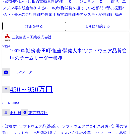
<部概要> EV・PHEV(電動車両)のモーター、ジェネレーター、電池、エ
ンジン等を統合制御するECUの制御開発を担っている部門 <部の役割> ・
EV・PHEVの走行制御や高電圧系電源制御等のシステムや制御仕様設計
・モデルベースによる制御開発 ・EV・PHEV-ECUやBMU(バッテリーコ
まずは相談する
詳細を見る
ントロールモジュール)ハードウェア設計 ・EV・PHEV-ECUやBMUの故
障診断およびサービス機能設計 ・モーターや電池の制御 <入社後の担当
三菱自動車工業株式会社
領域> ・EV・PHEV-ECUやBMU(バッテリーコントロールモジュール)ハ
NEW
ードウェア設計 ・EV・PHEV-ECUやBMUの故障診断およびサービス機能
100790(勤務地:田町/担当:開発人事)ソフトウェア品質管
設計 ・モーターや電池の制御
理のチームリーダー業務
ITエンジニア
450～950万円
GitHub
JIRA
正社員
東京都港区
<部概要> ソフトウェア品質保証、ソフトウェアプロセス改善 <部署の役
割> ・ソフトウェア品質確認プロセスと方法の改善 ・ソフトウェア品質