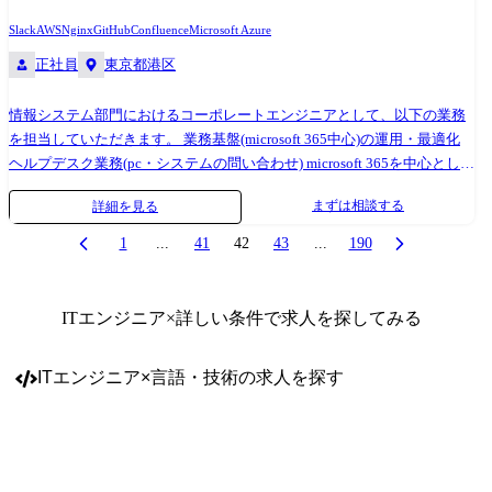
Slack
AWS
Nginx
GitHub
Confluence
Microsoft Azure
正社員
東京都港区
情報システム部門におけるコーポレートエンジニアとして、以下の業務
を担当していただきます。 業務基盤(microsoft 365中心)の運用・最適化
ヘルプデスク業務(pc・システムの問い合わせ) microsoft 365を中心とした
グループウェアの管理(ライセンス管理、機能設定、セキュリティ対応な
まずは相談する
詳細を見る
ど) 社内アカウント管理(microsoft 365 / azure ad / vpn等) it資産・mdm管理
(intune) 社内ユーザーサポート(ヘルプデスク) zendeskを通じた問合せ対
1
...
41
42
43
...
190
応(1日5~8件、1日2時間程度) 社内向け手順書の作成 ---利用技術・ツール-
-- microsoft 365 - azure active directory - intune - sharepoint online - teams -
power automate, powershell aws, azure cisco meraki(l3/l2sw, ルーター等)
ITエンジニア
×詳しい条件で求人を探してみる
auth0, sendgrid, github gas(google apps script) slack, zoom, zendesk
chatgpt,claude,copilot
ITエンジニア
×
言語・技術
の求人を探す