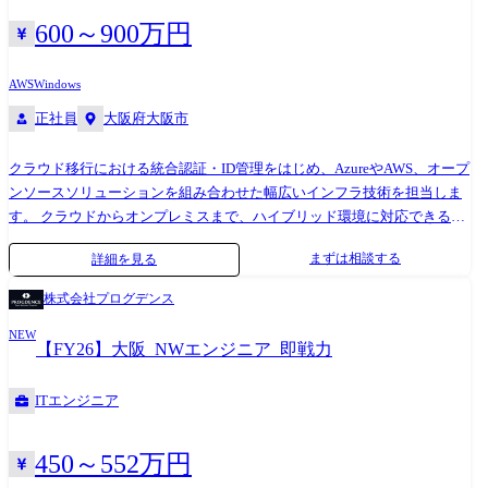
コンテンツ制作の各工程のリードとプロジェクトマネジメント ・オペレ
ーション構築・運用管理・スケールに備えた仕組み化 ・実現に向けた、
600～900万円
外部パートナーマネジメント ※業務内容 変更の範囲:全ての業務への配
置転換の可能性あり
AWS
Windows
正社員
大阪府大阪市
クラウド移行における統合認証・ID管理をはじめ、AzureやAWS、オープ
ンソースソリューションを組み合わせた幅広いインフラ技術を担当しま
す。 クラウドからオンプレミスまで、ハイブリッド環境に対応できる
SIerとして、文教・公共・民間市場を対象に、最上流工程から高品質なイ
まずは相談する
詳細を見る
ンテグレーションを提供するための組織運営・品質管理・案件推進をリ
ードします。 具体的には、自組織の戦略策定と実行、複数プロジェクト
株式会社プログデンス
の進捗・品質・コスト管理、メンバーの採用・育成・評価を担い、顧客
NEW
価値と事業価値の最大化を目指します。 2019年に発足した関西事業部
【FY26】大阪_NWエンジニア_即戦力
は、これまでの実績と信頼により上流工程の案件で多数のご相談をいた
だいています。 現在は事業拡大フェーズにあり、さらなる成長を目指し
ITエンジニア
て、一緒に事業を盛り上げる管理職メンバーを募集しています! 【対応技
術例】 Microsoft 365、Azure、AWS、Active Directory、VMware ESXi、
Nutanix等、 オンプレからクラウド(基盤含む)、さらにIDマネジメントや
450～552万円
認証基盤、AIエージェントまで幅広い技術を対応します。 【実績例】 ・