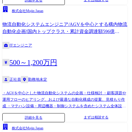
詳細を見る
ーニング、評価・分析・報告、ソフトウェア実装 ・顧客と連携した
行(ソフトウェア認定業務) ・設計変更(機能向上・部品改廃・原価低減等)
PoC(概念検証)・PoV(価値検証)の実行、開発成果物の権利化および学会
時の不具合作りこみ防止のため、変更内容の妥当性確認 ・納入後、フィ
株式会社Mujin Japan
発表 【開発環境】 ・言語:Python ・AI/MLフレームワーク:PyTorch(推
ールドサービス部隊で技術的に解決できない事象に関する保守サポート
奨)、TensorFlow、JAX ・画像処理ライブラリ:OpenCV、Pillow、または
業務(ログ解析など) ・品質コンプライアンス遵守のための活動の計画と
物流自動化システムエンジニア/AGVを中心とする構内物流
同等のライブラリ
実行(製品セキュリティ、ソフトウェアに対する法規制を含む) ・ソフト
自動化企画!国内トップクラス・累計資金調達額596億
ウェア起因の製品事故およびソフトウェア品質状況の管理と対応 ・出荷
円!NEXTユニコーン5位
検査に伴う装置データ整理や調整記録の自動化・電子化などのDX推進 ・
ITエンジニア
ソフトウェア品質保証業務へのAI活用による高度化検討 ●入社後お任せ
する業務 装置に多く触れながら製品知識を身に着けるところからのスタ
ートを想定しています。 現行品の設計変更時における認定業務に加わ
500～1,200万円
り、テストレビュー・検証などの一連の業務の流れを学びます。 上司の
サポートの元で少しずつ業務に入って頂きますが、基本的には業務フロ
ーに沿いながらの業務となりますのでご安心ください。 業務に慣れてき
正社員
勤務地未定
ましたら、新製品に関する型式認定などにも多く関わって頂くことを想
定しています。 将来的にはご自身で新製品の品質保証フローを検討でき
・AGVを中心とした物流自動化システムの企画・仕様検討 ・顧客課題や
るスキルを身に着けて頂きたいと考えております。 ●変更の範囲:会社の
運用フローのヒアリング、および最適な自動化構成の提案、見積もり作
定める業務
成 ・マテハン設備・周辺機器・制御システムを含めたシステム全体設計
・ベンダーとの技術調整、進行管理、品質管理 ・導入プロジェクトにお
まずは相談する
詳細を見る
ける工程管理・現地立ち上げ支援
株式会社Mujin Japan