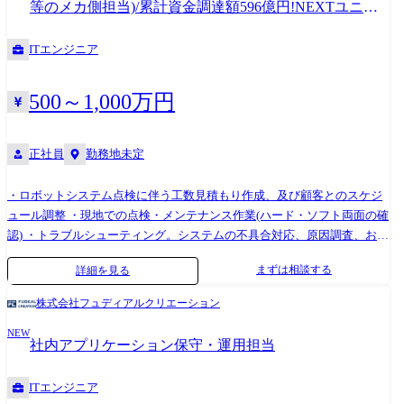
等のメカ側担当)/累計資金調達額596億円!NEXTユニコ
ーン5位
ITエンジニア
500～1,000万円
正社員
勤務地未定
・ロボットシステム点検に伴う工数見積もり作成、及び顧客とのスケジ
ュール調整 ・現地での点検・メンテナンス作業(ハード・ソフト両面の確
認) ・トラブルシューティング。システムの不具合対応、原因調査、およ
び解決策の提案 ・顧客からの技術問い合わせ対応(リモートサポート、現
まずは相談する
詳細を見る
地対応) ・保守・点検データの分析を通じた改善提案(予防保全プログラ
ムの強化など)
株式会社フュディアルクリエーション
NEW
社内アプリケーション保守・運用担当
ITエンジニア