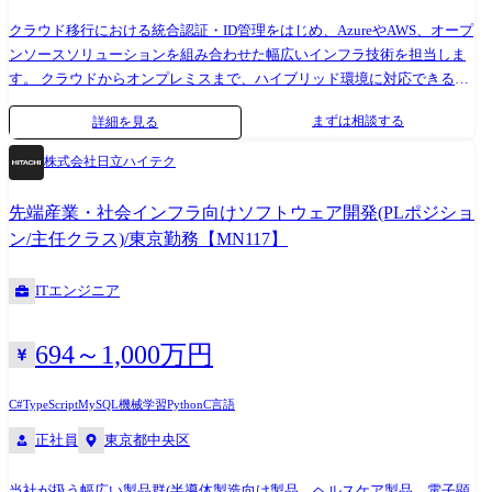
住宅企業様…インフラ基盤運用支援 【変更の範囲:会社の定める事業所
クラウド移行における統合認証・ID管理をはじめ、AzureやAWS、オープ
(リモートワーク含む)】
ンソースソリューションを組み合わせた幅広いインフラ技術を担当しま
す。 クラウドからオンプレミスまで、ハイブリッド環境に対応できる
SIerとして、文教・公共・民間市場を対象に、最上流工程から品質なイン
まずは相談する
詳細を見る
テグレーションを提供します。 2019年に発足した関西事業部は、これま
での実績と信頼により上流工程の案件で多数のご相談をいただいていま
株式会社日立ハイテク
す。 現在は事業拡大フェーズにあり、さらなる成長を目指して、一緒に
事業を盛り上げる中核メンバーを募集しています! クラウド業務未経験者
先端産業・社会インフラ向けソフトウェア開発(PLポジショ
でも、弊社独自のカリキュラムで基礎概念を学びながら、実案件を通じ
ン/主任クラス)/東京勤務【MN117】
て段階的にスキルアップできます。 経営陣もエンジニア出身で「エンジ
ニアファースト」を重視する会社です。 一人ひとりの希望キャリアやス
ITエンジニア
キルを考慮し、3年後、5年後、10年後を見据えた長期的なキャリア形成
を伴走します。 【対応技術例】 Microsoft 365、Azure、AWS、Active
Directory、VMware ESXi、Nutanix等、 オンプレからクラウド(基盤含
694～1,000万円
む)、さらにIDマネジメントや認証基盤、AIエージェントまで幅広い技術
を対応します。 【実績例】 ・大手グループSI企業様…Microsoft 365
C#
TypeScript
MySQL
機械学習
Python
C言語
Intune 導入案件 ・大手総合住宅企業様…Azure Virtual Desktop 導入案件
正社員
東京都中央区
・大手製薬企業様…Microsoft Copilot Studio 導入案件 ・有名私立大学
様…仮想基盤更改案件 【変更の範囲:会社の定める事業所(リモートワー
ク含む)】
当社が扱う幅広い製品群(半導体製造向け製品、ヘルスケア製品、電子顕