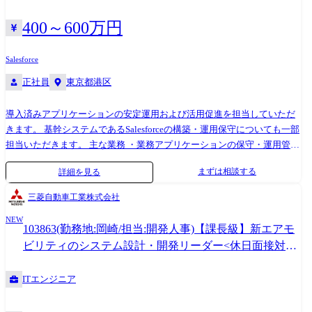
400～600万円
Salesforce
正社員
東京都港区
導入済みアプリケーションの安定運用および活用促進を担当していただ
きます。 基幹システムであるSalesforceの構築・運用保守についても一部
担当いただきます。 主な業務 ・業務アプリケーションの保守・運用管理
・利用部門からの問い合わせ対応 ・不具合の切り分けおよびベンダーへ
まずは相談する
詳細を見る
のエスカレーション ・アプリケーションの設定変更・運用改善 ・IT関連
の簡易サポート業務 ●部署 情報システム部 ●職種 社内アプリケーション
三菱自動車工業株式会社
保守・運用担当
NEW
103863(勤務地:岡崎/担当:開発人事)【課長級】新エアモ
ビリティのシステム設計・開発リーダー<休日面接対象:
第2、4土曜>
ITエンジニア