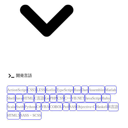
開発言語
ActionScript
CSS3
LESS
Kotlin
TypeScript
Rust
Dart
Assembler
Matlab
Shell
Java
HTML
C言語
Go
PHP
CSS
C++
VB.NET
JavaScript
Ruby
Scala
Swift
Python
C#
VBA
COBOL
Perl
SAS
Objective-C
Haskell
R言語
HTML5
SASS・SCSS