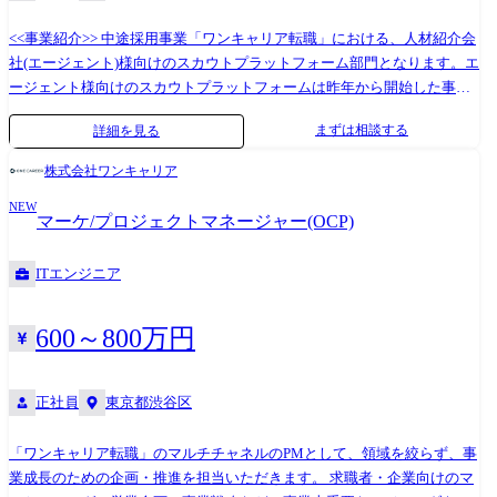
<<事業紹介>> 中途採用事業「ワンキャリア転職」における、人材紹介会
社(エージェント)様向けのスカウトプラットフォーム部門となります。エ
ージェント様向けのスカウトプラットフォームは昨年から開始した事業
でまだ創業期と言えるフェーズの事業となります。転職市場において、
まずは相談する
詳細を見る
市場規模も大きい人材紹介マーケットに関わることになる重要なプロジ
ェクトであり、経営陣も直接入り込み事業立ち上げを行っています。 部
株式会社ワンキャリア
門はまだ数名規模ですが今後組織も大きく拡大を予定しており、事業の
NEW
みならず組織が大きくなる過程も経験できる環境です。また少人数だか
マーケ/プロジェクトマネージャー(OCP)
らこそ、営業と企画の機能を一貫してになっており、求職者データや動
向、キャリアデータを活用した戦略的な提案や支援を行うため、顧客対
ITエンジニア
応力に加えて企画力や分析力も身につけることができるポジションで
す。 <<業務内容>> 人材紹介会社(エージェント)様に対して、ワンキャリ
ア転職のスカウトプラットフォーム活用を通じた決定数最大化のための
600～800万円
コンサルティングをお任せします。具体的な業務内容は以下の通りで
す。※面接を通じて相互理解を深めた上で、ご経験やキャリアを考慮し
正社員
東京都渋谷区
た上で業務は調整いたします。 ●オンボーディング:導入初期の目標設
定、運用フローの構築、スカウト返信率向上のためのノウハウ提供 ●デ
ータ分析・改善提案:ログイン頻度、スカウト送信数、返信率等のKPIを
「ワンキャリア転職」のマルチチャネルのPMとして、領域を絞らず、事
分析し、ボトルネックを特定 ●コンテンツ・求人作成支援:求職者のイン
業成長のための企画・推進を担当いただきます。 求職者・企業向けのマ