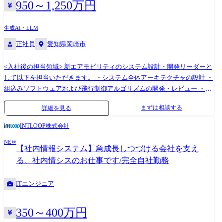
950～1,250万円
生成AI・LLM
正社員
愛知県岡崎市
<入社後の担当領域> 新エアモビリティのシステム設計・開発リーダーと
して以下を担当いただきます。 ・システム全体アーキテクチャの設計 ・
組込みソフトウェアおよび飛行制御アルゴリズムの開発・レビュー ・通
信システム設計 ・安全性・信頼性設計および認証対応 ・開発プロジェク
まずは相談する
詳細を見る
トの技術リード <使用ツール> MATLAB/Simulink, CATIA, PX4 / ArduPilot
INTLOOP株式会社
NEW
【社内情報システム】急成長しつづける会社を支え
る、社内情シスのお仕事です/完全自社勤務
ITエンジニア
350～400万円