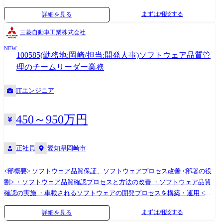
ン制御、およびセンサーや電制バルブ、アクチュエータなどのコンポー
まずは相談する
詳細を見る
ネント設計、コントロールシステム設計 ・エンジンコントロールの基
礎、基盤となる制御の設計 ・ICE、電動車のOBD/ダイアグマネジメント
三菱自動車工業株式会社
のシステム設計 <入社後の担当領域> 新車開発プロジェクトにて車両/エ
NEW
ンジン/システムの使われ方/要求に基づきエンジンやエンジンシステムを
100585(勤務地:岡崎/担当:開発人事)ソフトウェア品質管
コントロールする。 制御の開発(制御仕様検討)を行い車両/エンジンの目
理のチームリーダー業務
標達成に貢献する。 (具体的には) ディーゼルエンジンのSCR後処理シス
テムコントロールユニット(DCU)の制御仕様・プログラム検証 <使用ツー
ITエンジニア
ル> ・CAD(CATIA) ・MATLAB/Simulink
450～950万円
正社員
愛知県岡崎市
<部概要> ソフトウェア品質保証、ソフトウェアプロセス改善 <部署の役
割> ・ソフトウェア品質確認プロセスと方法の改善 ・ソフトウェア品質
確認の実施 ・車載されるソフトウェアの開発プロセスを構築・運用 <入
社後の担当領域> 以下の戦略や計画を策定し実行していく推進リーダー
まずは相談する
詳細を見る
をご担当頂きます。主に担当する領域はご本人の意向・適性から決定し