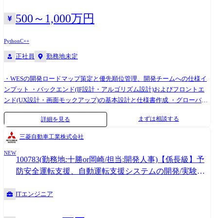
500～1,000万円
Python
C++
正社員
勤務地未定
・WESの開発ロードマップ策定と優先順位管理、開発チームへの仕様イ
ンプット ・バックエンド(IF設計・アルゴリズム設計)およびフロントエ
ンド(UX設計・画面モックアップ)の基本設計と仕様書作成 ・グローバル
開発チームとの進捗管理・仕様調整・レビュー(英語コミュニケーション)
まずは相談する
詳細を見る
・テストシナリオの作成・レビューおよびテスト推進(結合テスト～受入
テスト) ・PoC推進・現地インテグレーション対応、稼働後のプロダクト
三菱自動車工業株式会社
改善
NEW
100783(勤務地:十勝or岡崎/担当:開発人事)【係長級】予
防安全運転支援、自動運転支援システムの開発/実験業
務
ITエンジニア