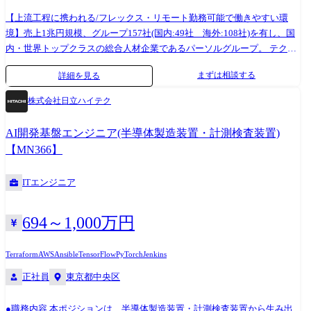
【上流⼯程に携われる/フレックス・リモート勤務可能で働きやすい環
境】売上1兆円規模、グループ157社(国内:49社 海外:108社)を有し、国
内・世界トップクラスの総合⼈材企業であるパーソルグループ。 テクノ
ロジーの⼒でグループビジョン「はたらいて、笑おう。」を実現するこ
まずは相談する
詳細を見る
とをミッションに、サービスの進化や、グループの⽣産性・競争⼒の向
上、社員の働く環境の良化などをITの側⾯から推進しています。 6万⼈
株式会社日立ハイテク
のグループ企業の中で、各社のデジタル案件・施策をホールディングス
の⽴場からチームで⽀援し、各事業の既存サービスの磨きこみや新規サ
AI開発基盤エンジニア(半導体製造装置・計測検査装置)
ービスの⽴ち上げを⼀緒に実現します。 ●業務詳細 グループ主管会社と
【MN366】
して、各社の重点施策を事業会社と⼀緒に実現します。ご経験に応じて
以下をお任せする予定です。 【プロジェクト事例】 ・グループ会社のプ
ITエンジニア
ロジェクトのPMを担当し、要件定義～構築～リリースまでのプロジェク
ト管理(進捗・コスト・リスク管理)を主導します。 グループ会社の担当
者と協力しながら、プロジェクトを推進すると共に、プログラム管理の
694～1,000万円
高度化にむけて各種標準の整備等も担当します。 ・グループ会社のIT戦
略や投資、ガバナンス面における企画・管理 (例:IT戦略や予算の推進管
Terraform
AWS
Ansible
TensorFlow
PyTorch
Jenkins
理、重要会議体の企画・運営、AIガバナンス強化等) ※場合よっては⼀時
正社員
東京都中央区
的な兼務/出向をいただく場合がございます。 ●配属組織 ・グループAI本
部:グループAI本部は「AIファーストな事業モデルへの転換」をリードす
る役割の組織で、全体で150名ほどが在籍しています。立場に関わらず意
●職務内容 本ポジションは、半導体製造装置・計測検査装置から生み出