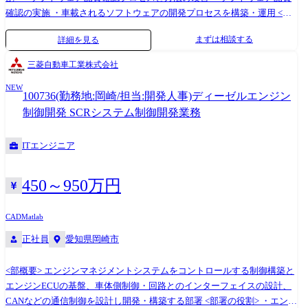
確認の実施 ・車載されるソフトウェアの開発プロセスを構築・運用 <入
社後の担当領域> 以下の戦略や計画を策定し実行していく推進リーダー
まずは相談する
詳細を見る
をご担当頂きます。主に担当する領域はご本人の意向・適性から決定し
ます。 ●ソフトウェア品質保証 ・ソフトウェアデザインレビューをはじ
三菱自動車工業株式会社
めとする品質確認プロセスの改善 ・各ECU部品のデザインレビューの計
NEW
画管理 ・各ECU部品のソフトウェアデザインレビューに参加及びレビュ
100736(勤務地:岡崎/担当:開発人事)ディーゼルエンジン
ー支援 ・内製ソフトウェア開発の監査プロセス構築 ・内製ソフトウェア
制御開発 SCRシステム制御開発業務
開発の監査実施 ●ソフトウェア開発プロセス構築 ・ソフトウェア設計、
テスト業務のプロセスの構築と継続的な運用/改善 ・アジャイル開発の適
ITエンジニア
用検討 <使用ツール> HelixQAC,Polyspace,Coverity,Tableau,BlackDuck な
ど
450～950万円
CAD
Matlab
正社員
愛知県岡崎市
<部概要> エンジンマネジメントシステムをコントロールする制御構築と
エンジンECUの基盤、車体側制御・回路とのインターフェイスの設計、
CANなどの通信制御を設計し開発・構築する部署 <部署の役割> ・エンジ