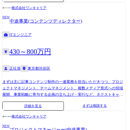
ます。 今後も、新卒領域で積み上げたアセットを活用することで、ワン
計。 ┗各施策のKGI/KPI設定、および予算配分の最適化。 ●クリエイティ
株式会社ワンキャリア
キャリアだからこそできる世界観を実現させていきます。 ●私たちが提
ブディレクション・制作管理 └媒体特性(街中での視認性、スマホでの視
NEW
供できること 私たちが提供できることは、以下のとおりです。 ・ワンキ
聴体験等)を最適化したクリエイティブの要件定義。 └社内デザイナーや
中途事業(コンテンツディレクター)
ャリアのアセットを活用した、転職マーケットの変革をうながす挑戦 ・
外部クリエイターと連携した、ブランドイメージを毀損しない高品質な
求職者のあるべきキャリアをデータも踏まえて導く貴重な経験 ・業界で
アウトプットの統括。 ●外部パートナー(エージェンシー・媒体社)との折
ITエンジニア
もトップクラスの企業様の採用支援に携わる経験 ・0→1 / 1→10フェー
衝 └広告代理店や媒体社とのプランニング、仕入れ交渉、実施スケジュ
ズの事業/組織の両面を拡大・構築していく経験 <<業務内容>> 中途キャ
ールの管理。 └プロジェクトを円滑に進めるためのステークホルダーマ
リア事業成長のコアを担う、マーケターとして、急拡大する組織を支
ネジメント。 ●SNS・デジタル施策の運用とグロース └公式SNSアカウン
430～800万円
え、牽引いただきたいと考えております。 マーケティング担当取締役直
トを活用した投稿設計や、YouTube等のデジタル企画の実行。 └ターゲ
下にて各種ブランディング施策の立案～実行を担当していただきます。
ット層のエンゲージメントを高めるためのコンテンツ企画・改善。 ●効
正社員
東京都渋谷区
担当いただく可能性のある領域としては以下を想定しています。 ・過去
果検証およびマーケティングデータの分析 └GA4を用いたサイト流入分
の求職者データに基づいたターゲットセグメントの特定 ・メルマガやア
析や、認知度調査、指名検索数の推移等による施策インパクトの可視
ンケート調査等を通じたナーチャリング施策 ・各求職者に適した求人情
まずは主に記事コンテンツ制作の一連業務を担当いただきつつ、プロジ
化。 └検証結果に基づく次期施策へのフィードバック(PoCサイクルの構
報の提供やニュースレターの送付等、パーソナライズされた求職者との
ェクトマネジメント、チームマネジメント、複数メディア形式への領域
築)。 <<このポジションにおける組織の現状>> 戦略コンサル出身のシニ
コミュニケーションの促進 ・各種CRM施策の評価と改善施策の実施 ス
展開、事業戦略に寄与する企画の立ち上げ・実行など、ネクストキャリ
アマネージャー直下のチームで、機動的かつ多面的に事業成長に資する
カウト経由でより多くの候補者を集客する為、ビズリーチ等のスカウト
アの選択肢は様々です。 ・記事コンテンツ制作の一連業務 (リサーチ、
テーマに、実インパクトまで取り組んでいただきます。
まずは相談する
詳細を見る
プラットフォームでのスカウト文の作成や返信率等の各種KPIのモニタリ
インタビュー、ライティング、編集、校閲) ・新規コンテンツや大型特集
ング・分析をお任せ致します。 ●具体的な業務内容は以下です。 ・返信
の企画 / 制作ディレクション ・制作パートナーのリクルーティング/折衝/
株式会社ワンキャリア
率を高める為のスカウト文章カスタマイズ ・スカウト媒体の数値モニタ
進捗管理(ライター/デザイナーなど) ・社員やインターンチームのマネジ
リングや分析 ・より返信率の高い候補者検索条件の検討や改善 ●変更の
NEW
メント/育成 ・メディアビジネスに適した、マーケティング戦略の立案と
プロジェクトマネージャー(中途事業)