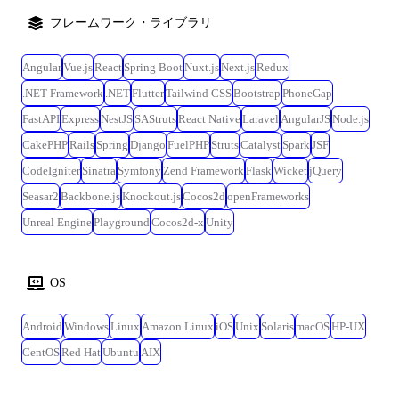
フレームワーク・ライブラリ
Angular
Vue.js
React
Spring Boot
Nuxt.js
Next.js
Redux
.NET Framework
.NET
Flutter
Tailwind CSS
Bootstrap
PhoneGap
FastAPI
Express
NestJS
SAStruts
React Native
Laravel
AngularJS
Node.js
CakePHP
Rails
Spring
Django
FuelPHP
Struts
Catalyst
Spark
JSF
CodeIgniter
Sinatra
Symfony
Zend Framework
Flask
Wicket
jQuery
Seasar2
Backbone.js
Knockout.js
Cocos2d
openFrameworks
Unreal Engine
Playground
Cocos2d-x
Unity
OS
Android
Windows
Linux
Amazon Linux
iOS
Unix
Solaris
macOS
HP-UX
CentOS
Red Hat
Ubuntu
AIX