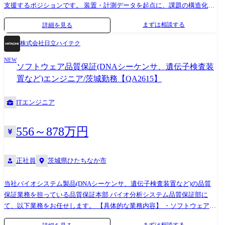
・CI/CD: GitHub Actions ・コンテナ技術: Kubernetes、Docker ・IaC
支援するポジションです。 装置・計測データを起点に、課題の構造化・
(Infrastructure as Code): 該当ツール ・監視・可観測性: Prometheus、
仮説立案、最先端のAI・データ技術の活用や最適なツールの選定、開発
まずは相談する
詳細を見る
Grafana ・ML基盤: PyTorch、TensorFlowを用いた環境
スコープの定義など、上流工程から携わっていただきます。 要件定義か
らデータ分析モデルの構築、ソフトウェア実装までの一連のプロセスを
株式会社日立ハイテク
チームで推進し、単なる分析・PoC要員ではなく、プロジェクト/チーム
NEW
のサブリーダーとして、上流工程から実装までを主導的に推進する役割
ソフトウェア品質保証(DNAシーケンサ、遺伝子検査装
を期待しています。 また、成果物の権利化・学会発表までを担います。
置など)エンジニア/茨城勤務【QA2615】
●職務詳細 以下の業務をチームのサブリーダーとしてリード・推進して
いただきます。 1.課題分析・企画フェーズ(上流) ・半導体計測・検査・
ITエンジニア
製造プロセスに関する課題の整理・構造化 ・装置データ・画像データを
起点とした課題仮説の立案 ・解決すべきターゲット設定および実行計画
の策定支援 ・ソリューション構想段階における顧客とのディスカッショ
556～878万円
ン・要件整理 ※顧客側がAI活用の初期段階であるケースも多く、課題定
義から主導的に関与する場面が多いのが特徴です。 2.技術検討・設計フ
ェーズ ・AI・画像処理・データ解析における最適なアプローチの検討 ・
正社員
茨城県ひたちなか市
利用技術(モデル構造・アルゴリズム・フレームワーク・ツール等)の選定
・開発スコープ・対応方針・役割分担の設計 ・小規模プロトタイプを用
当社バイオシステム製品(DNAシーケンサ、遺伝子検査装置など)の品質
いた技術検証 ※OSSモデルを利用するだけでなく、対象データ・精度要
保証業務を担っている品質保証本部 バイオ分析システム品質保証部に
件に応じてモデル構造に手を加える開発が前提です。 3.開発・検証フェ
て、以下業務をお任せします。 【具体的な業務内容】 ・ソフトウェア開
ーズ ・要件定義、データ前処理・加工、AI/画像処理モデルの構築・チュ
発に対する製品ソフトウェアの品質の確保および妥当性確認の計画と実
まずは相談する