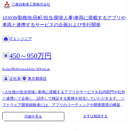
ます。 ●ソフトウェア品質保証 ・ソフトウェアデザインレビューをはじ
三菱自動車工業株式会社
めとする品質確認プロセスの改善 ・各ECU部品のデザインレビューの計
画管理 ・各ECU部品のソフトウェアデザインレビューに参加及びレビュ
103038(勤務地:田町/担当:開発人事)車両に搭載するアプリや
ー支援 ・内製ソフトウェア開発の監査プロセス構築 ・内製ソフトウェア
車両と連携するサービスの企画および先行開発
開発の監査実施 ●ソフトウェア開発プロセス構築 ・ソフトウェア設計、
テスト業務のプロセスの構築と継続的な運用/改善 ・アジャイル開発の適
ITエンジニア
用検討 <使用ツール> HelixQAC,Polyspace,Coverity,Tableau,BlackDuck な
ど
450～950万円
Kotlin
JIRA
Figma
Adobe XD
GitLab
正社員
東京都港区
<入社後の担当領域> 車両に搭載するアプリやサービスを社内部門や社外
と連携して企画し、試作して検証する業務を担当していただきます。 ソ
フトウェア開発経験者には、アプリのコーディングや開発環境の構築を
担当いただくこともあります。 ・車両に搭載するアプリ要件の策定、車
まずは相談する
詳細を見る
両と連携するサービス企画の策定 ・アプリやサービスのコンセプト策
定、試作と検証(いわゆるPoC) ・アプリやサービスのマーケティングおよ
びマネタイズ検討 ・将来のビジネスを見据えた社内外からの情報収集お