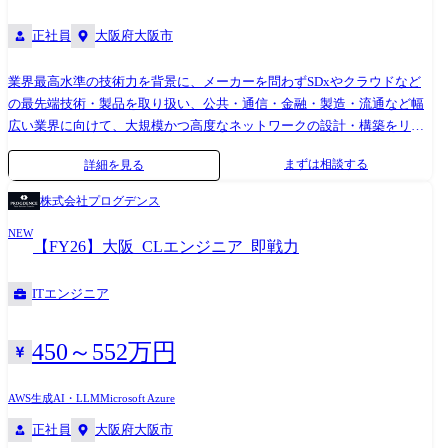
大手グループSI企業様…Microsoft 365 Intune 導入案件 ・大手総合住宅企
正社員
大阪府大阪市
業様…Azure Virtual Desktop 導入案件 ・大手製薬企業様…Microsoft
Copilot Studio 導入案件 ・有名私立大学様…仮想基盤更改案件 【変更の
範囲:会社の定める事業所(リモートワーク含む)】
業界最高水準の技術力を背景に、メーカーを問わずSDxやクラウドなど
の最先端技術・製品を取り扱い、公共・通信・金融・製造・流通など幅
広い業界に向けて、大規模かつ高度なネットワークの設計・構築をリー
ドします。 国内初導入となる技術や製品を含む高難易度案件の実績もあ
まずは相談する
詳細を見る
り、常にチャレンジングな環境でスキルを磨けます。 さらに、急速に変
化するビジネスニーズに対応するため、SASEの概念を軸としたクラウド
株式会社プログデンス
セキュリティサービスの設計・導入にも取り組み、次世代のネットワー
NEW
クセキュリティを実現します。 2019年に発足した関西事業部は、これま
【FY26】大阪_CLエンジニア_即戦力
での実績と信頼により上流工程の案件で多数のご相談をいただいていま
す。 現在は事業拡大フェーズにあり、さらなる成長を目指して、一緒に
ITエンジニア
事業を盛り上げる中核メンバーを募集しています! 経営陣もエンジニア出
身で「エンジニアファースト」を重視する会社です。 一人ひとりの希望
キャリアやスキルを考慮し、3年後、5年後、10年後を見据えた長期的な
450～552万円
キャリア形成を伴走します。 ●対応技術例 L2/L3からL7(Cisco,YAMAHA
等)、負荷分散(A10,F5,Citrix等)、 Firewall(PaloAlto,FortiGate,Juniper等)、
AWS
生成AI・LLM
Microsoft Azure
SASE(Zscaler、Cato、Prisma Access等) ●実績例 ・大手製薬会社様…Cato
正社員
大阪府大阪市
導入案件 ・大手家電量販店様…CloudWAF(Imperva)導入案件 ・大手総合