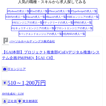
人気の職種・スキルから求人探してみる
よび分析 <使用ツール> Figma、Miro、Gitlab、Jira (ツール使用経験は問
いません)
#
Python
の求人一覧
#
Go
の求人一覧
#
Next.js
の求人一覧
#
TypeScript
の求人一覧
#
AWS
の求人一覧
#
Java
の求人一覧
#
React
の求人一覧
#
SREエンジニア
の求人一覧
#
AIエンジニア
の求人一覧
#
テックリード
の求人一覧
#
PM
の求人一覧
#
セキュリティエンジニア
の求人一覧
#
フロントエンジニア
の求人一覧
#
バックエンドエンジニア
の求人一覧
#
社内SE
の求人一覧
パーソルホールディングス株式会社
【GAI本部】プロジェクト推進部(CoE)/デジタル推進(シス
テム企画/PM/PMO)【GAI_C8】
ITエンジニア
510～1,200万円
AWS
生成AI・LLM
正社員
東京都港区