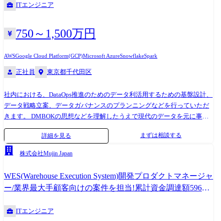
ITエンジニア
750～1,500万円
AWS
Google Cloud Platform(GCP)
Microsoft Azure
Snowflake
Spark
正社員
東京都千代田区
社内における、DataOps推進のためのデータ利活用するための基盤設計、
データ戦略立案、データガバナンスのプランニングなどを行っていただ
きます。 DMBOKの思想などを理解したうえで現代のデータを元に事業
が動くために必要な要件に取り組んでもらいます。 【業務詳細】 社内デ
まずは相談する
詳細を見る
ータ基盤のアーキテクチャ設計を主導 既存データインフラ環境の分析
や、改善提案。 具体的なアプローチの提示 データガバナンスのポリシー
株式会社Mujin Japan
の策定と推進 自社内のチームや他部署と連携し、データ基盤プロジェク
トの推進
WES(Warehouse Execution System)開発プロダクトマネージャ
ー/業界最大手顧客向けの案件を担当!累計資金調達額596億
円!
ITエンジニア