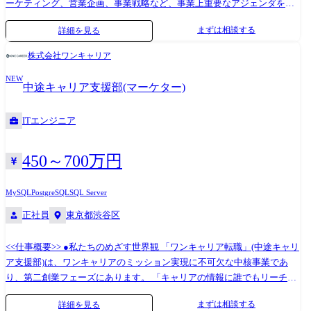
サイト(キャリアデータ)に基づいた、訴求力の高いスカウト文面や求人票
ーケティング、営業企画、事業戦略など、事業上重要なアジェンダを
の書き方をアドバイス ●リレーション構築:クライアントに対する定期的
様々なアプローチで企画から実行まで一気通貫で担っていただきます。
まずは相談する
詳細を見る
なれポーティング等を通じた中長期的なパートナーシップの確立 ●プロ
<<ご担当いただく可能性のある領域>> ●戦略・プランニング領域 └認知
ダクトフィードバック:クライアントの声を開発チームへ届け、新機能の
最大化に向けたシナリオ策定: ターゲットの生活導線を分析し、OOH・
株式会社ワンキャリア
企画や改善に貢献 ※業務内容 変更の範囲:全ての業務への配置転換の可
SNS・YouTubeをどのタイミングで、どう連動させるかの統合戦略立案。
能性あり <<このポジションにおける組織の現状>> 今年から立ち上げたマ
NEW
└勝てる戦術の再定義: 自社の膨大なキャリアデータを活用し、既存の枠
中途キャリア支援部(マーケター)
ネージャー1名、メンバー数名の新しい組織になります。 組織の立ち上
組みに捉われない独自のプロモーション企画の立案。 ●クリエイティ
げフェーズでもあり、週次で役員を含めたMTGを実施しています。
ブ・実行領域 └一気通貫のプロジェクト推進: 企画からクリエイティブ監
ITエンジニア
修、媒体選定、エージェンシー交渉、実施、効果検証までをPMとしてリ
ード。 └ブランドの言語化・視覚化: 媒体特性(街中・スマホ・動画)に合
わせた最適なメッセージングとクリエイティブのクオリティ管理。 ●事
450～700万円
業成長・越境領域 └非連続な成長(スパイク)の創出: 外部提携や大規模な
マルチメディア展開を通じた、認知・指名検索・流入の爆発的な向上。
MySQL
PostgreSQL
SQL Server
└データドリブンな改善: GA4等の分析ツールを用い、認知施策が事業
正社員
東京都渋谷区
KPI(検索数、CV数等)に与えるインパクトの可視化と次の一手の策定。
└SEO・プロダクト連携: 認知によって発生したトラフィックを逃さない
<<仕事概要>> ●私たちのめざす世界観 「ワンキャリア転職」(中途キャリ
ための、検索流入対策やプロダクトチームとの連携。 ※ ご経験・ポテン
ア支援部)は、ワンキャリアのミッション実現に不可欠な中核事業であ
シャルに応じて幅広くお任せしたいと考えております。 ※ 業務内容 変
り、第二創業フェーズにあります。 「キャリアの情報に誰でもリーチで
更の範囲:全ての業務への配置転換の可能性あり <<具体的な業務>> ●統合
きるようにする」「新卒採用と中途採用の分断をなくす」など、キャリ
マーケティング戦略の立案・実行 └OOH(駅・街頭ビジョン・pDOOH)、
まずは相談する
詳細を見る
アにおける様々なテーマに対して解決策を提示していきたいと考えてい
SNS、YouTubeを連動させた、マルチチャネルでの認知拡大シナリオの設