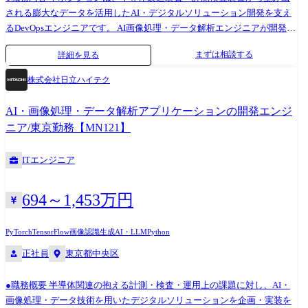
見を伝え合う風通しの良い社風です。また、主体的な言動や意志を尊重
される膨大なデータを活用したAI・デジタルソリューション開発を支え
し裁量ある働き方ができる環境であり、成長意欲がある方には組織とし
るDevOpsエンジニアです。 AI画像処理・データ解析エンジニアが開発す
て全面的にバックアップする環境です。コミュニケーションを大切に
るモデルやソリューションを、 「安定して・安全に・継続的に使える形
まずは相談する
詳細を見る
し、部を跨いだ定期的なイベントや、メンターや管理職との定期的な
で現場に届ける」ための基盤づくり・運用を担っていただきます。 クラ
1on1を行っています。 ・上記本部内に、各事業会社の支援部隊(CoE)を
ウド前提のDevOpsとは異なり、オンプレミス/GPUサーバー環境を中心と
株式会社日立ハイテク
組成しており、パーソルグループの社内ITおよびDX推進の中核を担う部
した、半導体業界特有の制約下でのAI基盤整備が特徴です。 ●職務詳細
隊として更に認知度を高めていきます。 ※場合よってはグループ内で一
以下の業務を、AIソリューション開発チームと密に連携しながらご担当
AI・画像処理・データ解析アプリケーションの開発エンジ
時的な兼務/出向をいただく場合がございます。 ●キャリアパス:入社後は
いただきます。 1.インフラ・基盤設計/運用 ・オンプレミス環境における
ニア/東京勤務【MN121】
まずご経験に応じて既存のシステム企画やプロジェクトへ着任頂き、
LinuxサーバーやGPUサーバーの設計・構築・運用 ・半導体製造装置・
徐々にリードやPMO/PMをお任せしていく想定です。将来的には管理職
計測検査装置向け機械学習/AI開発基盤の整備・最適化 ・セキュリティ・
ITエンジニア
としてピープルマネジメントにチャレンジ頂くか、エキスパートとして
性能・運用性を考慮した基盤構成の検討 2.開発支援・DevOps領域 ・AI開
更なる専門性を磨いて頂くことも可能です。 経験や意欲に応じて、より
発チームが効率的に利用できるCI/CD環境の構築・改善・運用支援 ・コ
上流の戦略案件に関わっていただくようなキャリパスもございます。 ●
ンテナ環境の構築・運用(開発～検証フェーズ中心) ・開発・検証プロセ
694～1,453万円
担当職種の変更範囲:会社の定める職種(出向規程に従って出向を命じるこ
スの標準化、運用ルール整備 3.横断的な役割・改善活動 ・複数のAI開発
とがあり、その場合は出向先の定める職種)
チーム(約4チーム)を横断し、 ・基盤・運用面から支援 ・社内のAI開発
PyTorch
TensorFlow
画像認識
生成AI・LLM
Python
者・サーバー管理担当と協働し、開発環境の共通化やベストプラクティ
正社員
東京都中央区
スの整理・展開 ・新技術・新ツールの調査・評価・導入によるシステム
全体の信頼性・パフォーマンス・ユーザビリティ向上 ※AIモデル開発そ
のものが主業務ではありませんが、AI開発プロセスに日常的に関わる立
●職務概要 半導体関連の抱える計測・検査・運用上の課題に対し、AI・
場となります。 ●開発環境 ・OS/インフラ: Linuxサーバー、GPUサーバー
画像処理・データ技術を用いたデジタルソリューションを企画・実装を