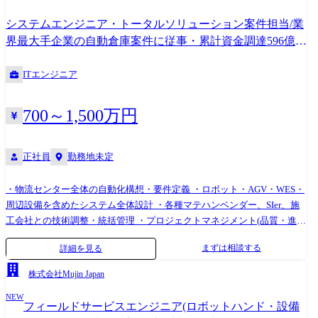
システムエンジニア・トータルソリューション案件担当/業
界最大手企業の自動倉庫案件に従事・累計資金調達596億
円・NEXTユニコーン5位
ITエンジニア
700～1,500万円
正社員
勤務地未定
・物流センター全体の自動化構想・要件定義 ・ロボット・AGV・WES・
周辺設備を含めたシステム全体設計 ・各種マテハンベンダー、SIer、施
工会社との技術調整・統括管理 ・プロジェクトマネジメント(品質・進
捗・コスト・リスク管理) ・顧客への技術提案、意思決定支援 ・稼働後
まずは相談する
詳細を見る
の立ち上げ支援および、次世代物流モデルとしての成功事例・標準モデ
ルの確立・横展開
株式会社Mujin Japan
NEW
フィールドサービスエンジニア(ロボットハンド・設備