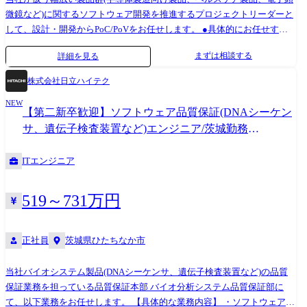
微鏡など)に関するソフトウェア開発を推進するプロジェクトリーダーと
して、設計・開発からPoC/PoVをお任せします。 ●具体的にお任せする
業務 ・社会やお客さまの真の課題を正しく知り、その課題に対するソリ
まずは相談する
詳細を見る
ューションの提案 ・新しい製品に向けた試作開発における組み込みソフ
トウェアの基本設計、評価、改良設計 ・当社製品や顧客から取得できる
株式会社日立ハイテク
各種データを用いた新しいソリューションシステムの基本設計、評価、
NEW
改良設計 例:あくまで一例ですが、新技術を用いた顕微鏡から得られる画
【第二新卒歓迎】ソフトウェア品質保証(DNAシーケン
像データを用いて、顧客課題を解決するソリューションシステムの設
サ、遺伝子検査装置など)エンジニア/茨城勤務
計・開発 ・システムの実装(一部外注・ベンダーコントロール) ・顧客先
【QA2615】
や当社顧客協創施設での評価サポート ●開発環境 ・OS:Linux, Windows,
ITエンジニア
VxWorks, T-Kernelなど ・使用言語:Python, C, C#, Java, TypeScript,
JavaScript, SQLなど 【変更の範囲】会社の定める業務
519～731万円
正社員
茨城県ひたちなか市
当社バイオシステム製品(DNAシーケンサ、遺伝子検査装置など)の品質
保証業務を担っている品質保証本部 バイオ分析システム品質保証部に
て、以下業務をお任せします。 【具体的な業務内容】 ・ソフトウェア開