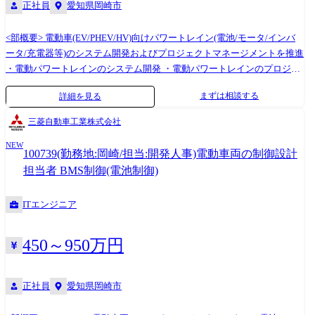
正社員
愛知県岡崎市
<部概要> 電動車(EV/PHEV/HV)向けパワートレイン(電池/モータ/インバ
ータ/充電器等)のシステム開発およびプロジェクトマネージメントを推進
・電動パワートレインのシステム開発 ・電動パワートレインのプロジェ
クト推進 ・電動パワートレインのアライアンス推進 <入社後の担当領域>
まずは相談する
詳細を見る
ご経験・希望を元に、以下のいずれかの業務からスタートいただきま
す。 ・電動パワートレインのシステム開発の実務リーダーもしくは実務
三菱自動車工業株式会社
者 -車両の目標性能から各コンポーネント(電池/モーター/インバータ
NEW
ー/充電器等)のハード/ソフトへ性能/機能の割付をするシステム開発の推
100739(勤務地:岡崎/担当:開発人事)電動車両の制御設計
進 -動力性能/エネルギーマネジメント/熱マネージメント等のシミュレ
担当者 BMS制御(電池制御)
ーション検討 ・電動パワートレインのプロジェクト推進の実務リーダー
もしくは実務者 -各コンポーネント開発の計画策定、推進 ・電動パワ
ITエンジニア
ートレインのアライアンス推進の実務リーダーもしくは実務者 ₋アライ
アンス先開発部品の活用のための技術検討および契約 <使用ツール> 汎用
開発ツール(MATLAB、Simulinkなど)
450～950万円
正社員
愛知県岡崎市