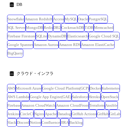
DB
Snowflake
Amazon Redshift
Access
MySQL
Oracle
PostgreSQL
SQL Server
MongoDB
Redis
DB2
CockroachDB
TiDB
Memcached
Firebase Firestore
SQLite
DynamoDB
Elasticsearch
Google Cloud SQL
Google Spanner
Amazon Aurora
Amazon RDS
Amazon ElastiCache
BigQuery
クラウド・インフラ
AWS
Microsoft Azure
Google Cloud Platform(GCP)
Docker
Kubernetes
AWS Lambda
Google App Engine(GAE)
Salesforce
Heroku
OpenStack
Firebase
Amazon CloudWatch
Amazon CloudFront
Terraform
Ansible
Jenkins
CircleCI
Nginx
Apache
Datadog
GitHub Actions
GitHub
GitLab
Slack
Discord
Notion
Confluence
JIRA
Backlog