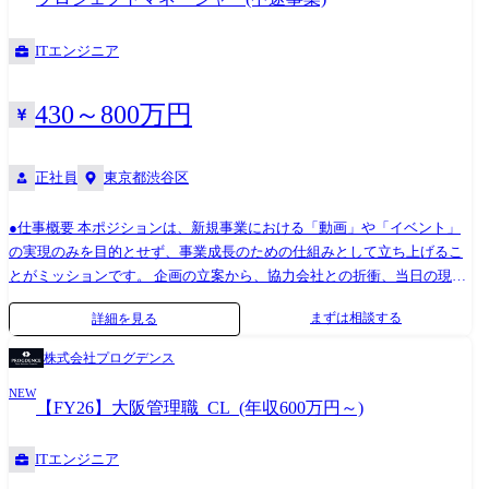
範囲:全ての業務への配置転換の可能性あり <<このポジションにおける組
実行 ・SNSなどを使ったメディアブランディング ・Google Analyticsなど
織の現状>> 現在、組織拡大が進む中、マネージャー層の内部育成・採用
の分析ツールを活用した分析〜示唆出し 具体的な業務として想定するも
ITエンジニア
の両輪を含めた組織のミドルマネジメント強化が事業成長の肝となって
のは上記の通りですが、その方の強みやスキルに合わせてアサインを検
います。
討いたします。 ※業務内容 変更の範囲:全ての業務への配置転換の可能
性あり
430～800万円
正社員
東京都渋谷区
●仕事概要 本ポジションは、新規事業における「動画」や「イベント」
の実現のみを目的とせず、事業成長のための仕組みとして立ち上げるこ
とがミッションです。 企画の立案から、協力会社との折衝、当日の現場
運営、そして実施後の収支管理まで、一連の工程をすべて実務者として
まずは相談する
詳細を見る
主導していただきます。 ユーザーが真に求めるコンテンツの企画といっ
た右脳的な役割から、多岐にわたるステークホルダーを緻密にマネジメ
株式会社プログデンス
ントする左脳的な役割まで、広く担当いただきます。 ●具体的な業務 担
NEW
当プロジェクトのディレクションから業務実行までの全般を担っていた
【FY26】大阪管理職_CL_(年収600万円～)
だきます。 プロジェクト・業務内容は多岐に渡るため、ご経験や志向性
に合わせてアサインいたします。 ・新規イベント/動画のコンセプト設計
ITエンジニア
・動画やイベントにおける現場でのディレクション・撮影・編集など、