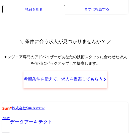
発に対する製品ソフトウェアの品質の確保および妥当性確認の計画と実
まずは相談する
詳細を見る
行(ソフトウェア認定業務) ・設計変更(機能向上・部品改廃・原価低減等)
時の不具合作りこみ防止のため、変更内容の妥当性確認 ・納入後、フィ
ールドサービス部隊で技術的に解決できない事象に関する保守サポート
業務(ログ解析など) ・品質コンプライアンス遵守のための活動の計画と
実行(製品セキュリティ、ソフトウェアに対する法規制を含む) ・ソフト
＼ 条件に合う求人が見つかりませんか？ ／
ウェア起因の製品事故およびソフトウェア品質状況の管理と対応 ・出荷
検査に伴う装置データ整理や調整記録の自動化・電子化などのDX推進 ・
ソフトウェア品質保証業務へのAI活用による高度化検討 ●入社後お任せ
エンジニア専門のアドバイザー
があなたの技術スタックに合わせた求人
する業務 装置に多く触れながら製品知識を身に着けるところからのスタ
を個別にピックアップして提案します。
ートを想定しています。 現行品の設計変更時における認定業務に加わ
り、テストレビュー・検証などの一連の業務の流れを学びます。 上司の
希望条件を伝えて、求人を提案してもらう
サポートの元で少しずつ業務に入って頂きますが、基本的には業務フロ
ーに沿いながらの業務となりますのでご安心ください。 業務に慣れてき
ましたら、新製品に関する型式認定などにも多く関わって頂くことを想
定しています。 将来的にはご自身で新製品の品質保証フローを検討でき
株式会社Sun Asterisk
るスキルを身に着けて頂きたいと考えております。 ●変更の範囲:会社の
定める業務
NEW
データアーキテクト