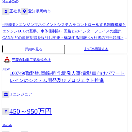
Matlab
CAD
正社員
愛知県岡崎市
<部概要> エンジンマネジメントシステムをコントロールする制御構築と
エンジンECUの基盤、車体側制御・回路とのインターフェイスの設計、
CANなどの通信制御を設計し開発・構築する部署 <入社後の担当領域> 新
車開発プロジェクトにおいて、車両/エンジン/システムでの使われ方/要
まずは相談する
詳細を見る
求に基づきエンジンマネジメントシステムで使用する制御の開発を行
い、車両/エンジンの目標達成に貢献する。 (具体的には) エンジンをコン
三菱自動車工業株式会社
トロールする制御(プログラム作成)、エンジンをコントロールするECUの
NEW
設計(インターフェイス回路)、車体側との通信制御、協調制御の制御開発
100749(勤務地:岡崎/担当:開発人事)電動車向けパワート
全般 <使用ツール> ・CAD(CATIA) ・MATLAB/Simulink
レインのシステム開発及びプロジェクト推進
ITエンジニア
450～950万円
Matlab