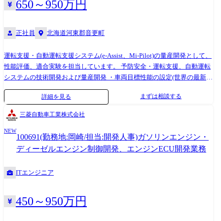
650～950万円
正社員
北海道河東郡音更町
運転支援・自動運転支援システム(e-Assist、Mi-Pilot)の量産開発として、
性能評価、適合実験を担当しています。 予防安全・運転支援、自動運転
システムの技術開発および量産開発 ・車両目標性能の設定(世界の最新機
能の調査など) ・各機能の性能評価および適合実験の計画、実行、まとめ
まずは相談する
詳細を見る
・世界各国における市場情報の調査(道路環境も含む) ・最先端実験設備
の計画/導入/運用 ・xILS(MILS/SILS/HILS/VILS)の技術開発/運用/試験結
三菱自動車工業株式会社
果解析 <入社後の担当領域> 運転支援・自動運転システム開発における性
NEW
能実験、またはHILSなどバーチャルテスト環境の開発を担当していただ
100691(勤務地:岡崎/担当:開発人事)ガソリンエンジン・
きます。 (具体的には、) ・EuroNCAP2029バーチャルテスティングに向
ディーゼルエンジン制御開発、エンジンECU開発業務
けた技術構築 ・ACC制御のバーチャルテスト環境構築 ・FullAutoParking
制御のバーチャルテスト環境構築 CANデータ解析ツール、GPS計測装
ITエンジニア
置、ステアリング/ペダルロボット、Matlab/Simulink, dSPACE
ControlDesk、CarSim等
450～950万円