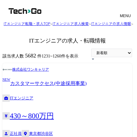
MENU
ITエンジニア転職・求人TOP
>
ITエンジニア求人検索
>
ITエンジニアの求人情報
>
（
ITエンジニアの求人・転職情報
5682
該当求人数
件
1231
~
1260
件を表示
株式会社ワンキャリア
NEW
カスタマーサクセス(中途採用事業)
ITエンジニア
430～800万円
正社員
東京都渋谷区