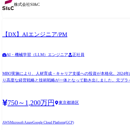
株式会社SI&C
【DX】AIエンジニア/PM
AI・機械学習（LLM）エンジニア
正社員
MBO実施により、人材育成・キャリア支援への投資が本格化。2024
り高度な経営戦略と技術戦略が一体となって動き出しました。元プライム企
た。 グループ全体でも社員数は約1,500名。自身の意志と挑戦次
的に関わりたい」「製品に縛られず、最適解を自ら提案したい」──そんな志を持つ方にとって
グループインすることが決定いたしました。 詳細はこちらのリリースをご覧ください。 https://www.siac.co.jp/n
750～1,200万円
東京都港区
険・製造業・流通業等、BtoB領域における多種多様な業種・業態のお客
スパン目安:10未満/PM管理スパン目安:8名以上 ・プロジェクト
造、テストの開発一連作業 ・プロジェクトメンバー育成 ●注力領域・取扱プラットフォーム・
AWS
Microsoft Azure
Google Cloud Platform(GCP)
Einstein/PyTorch//TensorFlow/Chainer/Azure Cognitive Toolkit/Googl