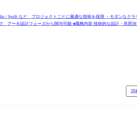
Python / Kotlin / Swift など、プロジェクトごとに最適な技術を採用 ・モダンな
務内容 技術的な設計・意思決定 ・システム全体のアーキテクチャの設計 ・
クト推進 ・スプリント計画や技術的見積もりの作成 ・開発タス
応じて自らもコーディング ・技術的課題の解決や支援
詳