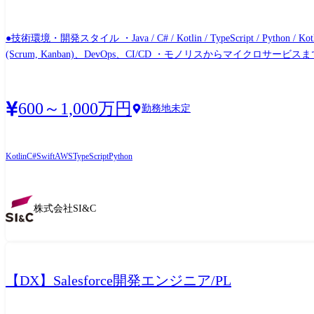
●技術環境・開発スタイル ・Java / C# / Kotlin / TypeScript / 
(Scrum, Kanban)、DevOps、CI/CD ・モノリスからマイクロサービスまで、アーキ設計フェーズから関与可能 ●職
技術スタックの選定や導入の判断 ・コードの品質・セキュリティ・パフォーマンスなどに関する基準策定 技術的なプロジェ
クの優先順位付けと管理 ・PM、他部門との技術的な調整 チームの技術的育成 ・チームメンバーヘの技術指導 ・勉強会や技術ドキュメントの整備 ・ベストプラクティスの共有 コードレビ
ュー・実装支援 ・チームメンバーのコードレビューを実施 ・必要に
600～1,000万円
勤務地未定
Kotlin
C#
Swift
AWS
TypeScript
Python
株式会社SI&C
【DX】Salesforce開発エンジニア/PL