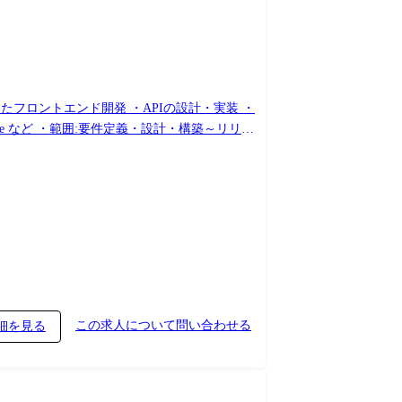
したフロントエンド開発 ・APIの設計・実装 ・
、Oracle など ・範囲:要件定義・設計・構築～リリー
この求人について問い合わせる
細を見る