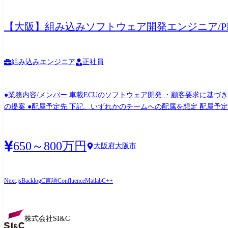
【大阪】組み込みソフトウェア開発エンジニア/P
組み込みエンジニア
正社員
●業務内容/メンバー 車載ECUのソフトウェア開発 ・顧客要求に基
の提案 ●配属予定先 下記、いずれかのチームへの配属を想定 配属予定
ごとに対し、提案、巻き取りを実施することで信頼を獲得し、更なる拡大
社と顧客双方の組織に貢献すること。 直近目標は、価値(VALUE)を
バーター開発 ・ボデーECU開発 ・車載IoT製品開発 ・自走搬送機開発 ・車載ゲートウェ
650～800万円
大阪府大阪市
Next.js
Backlog
C言語
Confluence
Matlab
C++
株式会社SI&C