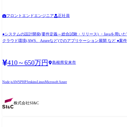
フロントエンドエンジニア
正社員
●システムの設計開発(要件定義～総合試験・リリース) ・Javaを用いた
クラウド環境(AWS、Azureなど)でのアプリケーション展開 など ●案件例 ・言語:
ス/保守
410～650万円
島根県安来市
Node.js
AWS
PHP
Jenkins
Linux
Microsoft Azure
株式会社SI&C