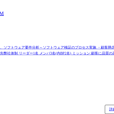
M
づき、ソフトウェア要件分析～ソフトウェア検証のプロセス実施 ・顧客
先弊社体制 リーダー1名 メンバ3名(内BP2名) ミッション:顧客に品
へつなげる。 配属予定先弊社体制 メンバ1名 ミッション:当社エンジニ
提供し、顧客の受注を確定させて次期要員拡大の目途をつける。 ●案件例 
イ開発 ●開発環境 ・C言語、C++ ・S32DS ・FreeRTOS ・jira、Conf
詳