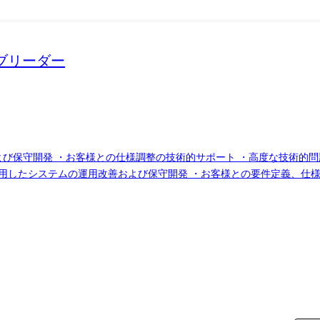
サブリーダー
用改善および保守開発 ・お客様との仕様調整の技術的サポート ・高度な技術
rceを活用したシステムの運用改善および保守開発 ・お客様との要件定義、
・実装 【案件例】 ・製造業の顧客向け Salesforce運用/保守開