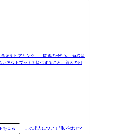
懸念事項をヒアリングし、問題の分析や、解決策
質の高いアウトプットを提供すること、顧客の困り
アとして顧客に価値(VALUE)を提供し、当
・電動パワーステアリング開発 ・PEHV用イン
luence ・Bitbucket ・NextDesign
この求人について問い合わせる
細を見る