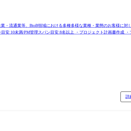
保険・製造業・流通業等、BtoB領域における多種多様な業種・業態のお客様
ン目安:10未満/PM管理スパン目安:8名以上 ・プロジェクト計画書作
ストの開発一連作業 ・プロジェクトメンバー育成
詳