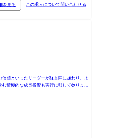
この求人について問い合わせる
細を見る
ーの信國といったリーダーが経営陣に加わり、よ
Aを含む積極的な成長投資も実行に移して参りまし
「技術に強いPMとして、より上流へ、より本質
アに
プロジェクト管理(3～30名)全般 ※PL管理
品質管理、リスク管理 ・要件定義から設計、製
/SalesForce
stry Cloud(保険・金融・ヘルスケア)/Data