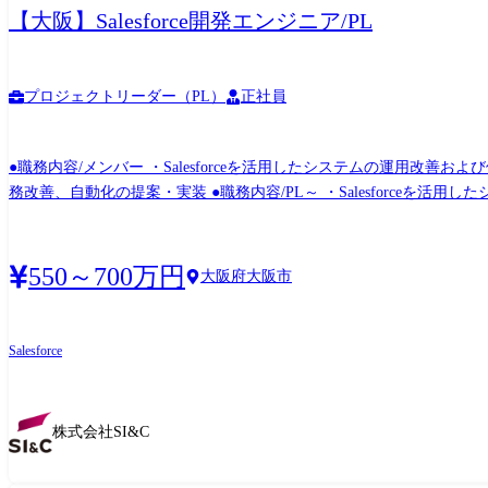
【大阪】Salesforce開発エンジニア/PL
プロジェクトリーダー（PL）
正社員
●職務内容/メンバー ・Salesforceを活用したシステムの運用改
務改善、自動化の提案・実装 ●職務内容/PL～ ・Salesforce
成 ・プロジェクトの進捗管理と品質保証 ・業務改善、自動化の提案・実装 ●
550～700万円
大阪府大阪市
Salesforce
株式会社SI&C