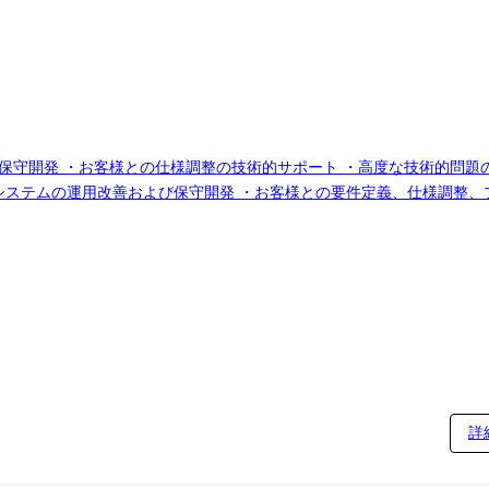
善および保守開発 ・お客様との仕様調整の技術的サポート ・高度な技術的問
を活用したシステムの運用改善および保守開発 ・お客様との要件定義、仕様調
案件例 ・製造業の顧客向け Salesforce運用/保守開発
詳