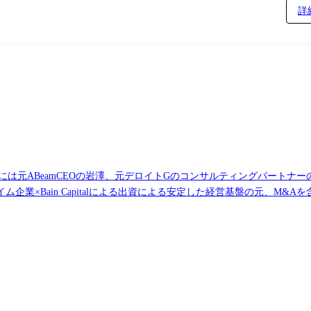
詳
年には元ABeamCEOの岩澤、元デロイトGのコンサルティングパートナ
業×Bain Capitalによる出資による安定した経営基盤の元、M&
第で組織の中核メンバーとして活躍できる規模感も現在の魅力の一つです。
、最適な挑戦のフィールドが、ここにあります。 なお、SI&Cは2025年8月にアクセンチュ
ews/2249 DX Solution PL/PMとして、基本プライム案件を中心に、金融・保
様に対して、担当案件におけるプロジェクト推進を担当して頂きます。 ・
計画書作成 ・プロジェクト採算管理、要員管理、外部調達管理、進捗管理、
プロダクト例 Azure OpenAI/Google Gemini/IBM watsonx
e OR-Tools Salesforce Salse Cloud/Service Cloud/Experience Cloud/Indu