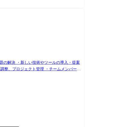
的問題の解決 ・新しい技術やツールの導入・提案
仕様調整、プロジェクト管理 ・チームメンバーの
発