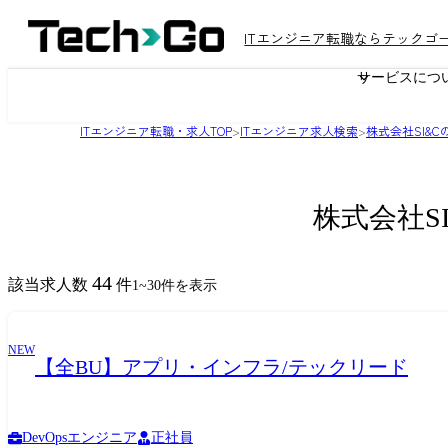
ITエンジニア転職ならテックゴ
サービスにつ
ITエンジニア転職・求人TOP
>
ITエンジニア求人検索
>
株式会社SI&
株式会社S
44
該当求人数
件
1
~
30
件を表示
NEW
【全BU】アプリ・インフラ/テックリード
DevOpsエンジニア
正社員