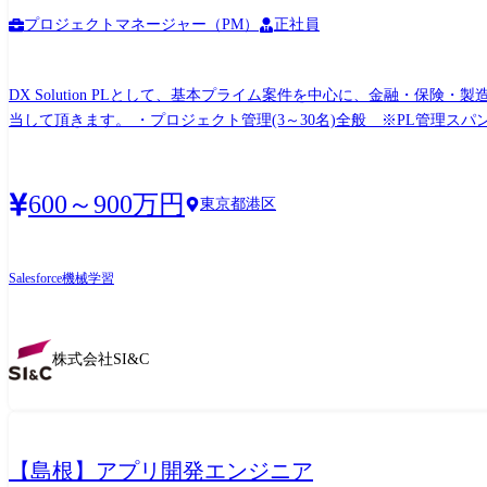
プロジェクトマネージャー（PM）
正社員
DX Solution PLとして、基本プライム案件を中心に、金融・
当して頂きます。 ・プロジェクト管理(3～30名)全般 ※PL管理スパ
理、進捗管理、品質管理、リスク管理 ・要件定義から設計、製造、テ
600～900万円
東京都港区
Salesforce
機械学習
株式会社SI&C
【島根】アプリ開発エンジニア