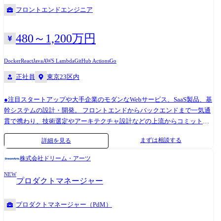
フロントエンドエンジニア
480～1,200万円
Docker
React
Java
AWS Lambda
GitHub Actions
Go
正社員
東京23区内
●注目スタートアップや大手企業のモダンなWebサービス、SaaS製品、基
幹システムの設計・開発。 フロントエンドからバックエンドまで一気通
貫で携わり、技術選定やアーキテクチャ設計などの上流からコミットし
ていただきます。 ●配属先情報:ITデリバリー事業部
まずは相談する
詳細を見る
株式会社ドリーム・アーツ
NEW
プロダクトマネージャー
プロダクトマネージャー（PdM）