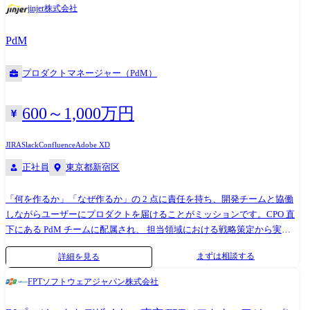
jinjer株式会社
の作成 ●従事すべき業務の変更の範囲 会社の定める業務
PdM
プロダクトマネージャー（PdM）
600～1,000万円
JIRA
Slack
Confluence
Adobe XD
正社員
東京都新宿区
「何を作るか」「なぜ作るか」の 2 点に責任を持ち、開発チームと協働
しながらユーザーにプロダクトを届けることがミッションです。CPO 直
下にある PdM チームに配属され、 担当領域における戦略策定から実行
までを一貫して担当します。配属チームは選考を通じて双方の希望・適
まずは相談する
詳細を見る
性を確認しながら決定します。 具体的には以下の業務を担当します。 ・
ユーザーインタビュー・フィールドリサーチ・データ分析を通じた課題
FPTソフトウェアジャパン株式会社
発見と仮説検証(fitjourney メソッドの実践) ・プロダクトロードマップの
策定、および機能要件・仕様の定義 ・エンジニア・デザイナー・カスタ