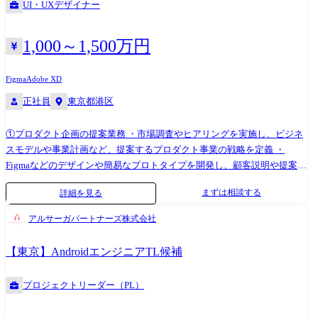
UI・UXデザイナー
業務
1,000～1,500万円
Figma
Adobe XD
正社員
東京都港区
①プロダクト企画の提案業務 ・市場調査やヒアリングを実施し、ビジネ
スモデルや事業計画など、提案するプロダクト事業の戦略を定義 ・
Figmaなどのデザインや簡易なプロトタイプを開発し、顧客説明や提案を
実施 ②新規プロダクトの開発支援業務 ・プロダクトのビジョンや戦略、
まずは相談する
詳細を見る
ロードマップを定義 ・顧客仮説からUI/UXを検討し、FigmaやMVPを開
発し企画提案 ・必要に応じて外部ベンダー/エンジニアマネジメント及
アルサーガパートナーズ株式会社
び、要求仕様を要件定義に落とし込む等の支援 ③既存プロダクトのビジ
ネス支援業務データの加工やBIツールを活用した分析 ・分析軸に沿って
【東京】AndroidエンジニアTL候補
データを取り揃え、蓄積データのクレンジング ・データからインサイト
を発見し、事業計画やプロダクト改善への貢献 ・一連のインサイトを構
プロジェクトリーダー（PL）
造化し、顧客折衝や改善提案 その他 変更の範囲:会社の定める業務へ配
置転換の可能性あり