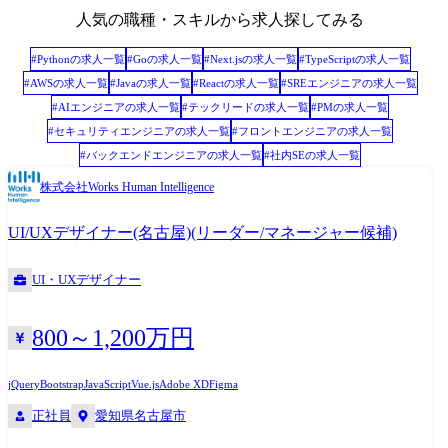
デプスヒアリング、および社内営業・コンサルタント経由でのUXリサー
人気の職種・スキルから求人探してみる
チの主導 ・ワイヤーフレーム、およびインタラクションプロトタイプの
作成・検証 ● デザインシステム・文化の組織実装 ・プロダクト横断の
#
Python
の求人一覧
#
Go
の求人一覧
#
Next.js
の求人一覧
#
TypeScript
の求人一覧
UI/UXデザインガイドラインの確立・運用 ・大規模のプロダクトエンジ
#
AWS
の求人一覧
#
Java
の求人一覧
#
React
の求人一覧
#
SREエンジニア
の求人一覧
ニアに対するUI/UXデザインレビュー、および実装支援 ・既存製品へウ
#
AIエンジニア
の求人一覧
#
テックリード
の求人一覧
#
PM
の求人一覧
ェブアクセシビリティの観点を組み込む全社的推進 ・UI/UXの定量評価
#
セキュリティエンジニア
の求人一覧
#
フロントエンジニア
の求人一覧
(データによる体験の可視化)の指標づくりと実行 ・グループ内の若手デ
#
バックエンドエンジニア
の求人一覧
#
社内SE
の求人一覧
ザイナーに対するメンタリング・育成支援 ●配属組織 ※2026年6月時点
・製品開発部門約600名 ※協力会社社員含む └各製品/開発領域で組織が
株式会社Works Human Intelligence
分かれ、それぞれ数⼗名程度在籍 └モジュール単位でそれぞれ数名程度
グループ在籍 ●技術スタック ・デザインツール: Adobe XD, Figma ・開
UI/UXデザイナー(名古屋)(リーダー/マネージャー候補)
発ツール: Git ・言語: HTML, CSS, JavaScript(Vue, React, jQuery) ・コミ
ュニケーションツール: Slack, Gsuite ・AIツール: GitHub Copilot,
UI・UXデザイナー
Gemini ●デザイン環境 ・デザインツール: Figma ・言語: HTML、
CSS、JavaScript (Vue, React, jQuery) ・コミュニケーションツール:
800～1,200万円
Slack, Google Workspace
jQuery
Bootstrap
JavaScript
Vue.js
Adobe XD
Figma
正社員
愛知県名古屋市