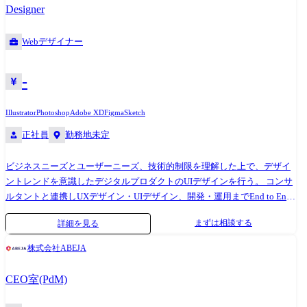
Designer
と協働してブランドを形づくります。 【担当する業務の例】 ・ブランド
設計思想に基づくクリエイティブコンセプトの企画・開発 ・Sansan株式
Webデザイナー
会社のミッション・ビジョンに沿ったメッセージ性の高いコンテンツ制
作(採用・広報・コーポレート発信全般) ・広告、ポスター、パンフレッ
ト、採用資料、Webコンテンツなどの企画・デザイン・ディレクション
-
・イベントクリエイティブの開発(キービジュアル制作、会場装飾のコン
セプト設計など) ・撮影ディレクション(静止画・動画など)を含む制作プ
Illustrator
Photoshop
Adobe XD
Figma
Sketch
ロセス全般のリード ・社内デザイナーや外部パートナーへのディレクシ
正社員
勤務地未定
ョン・レビューによるクオリティ担保 ・ブランドガイドラインや世界観
の維持・改善・進化 【担当するプロジェクトの例】 ・[コーポレートサ
イト](https://jp.corp-sansan.com/) ・新卒採用サイト ・統合報告書、YEAR
ビジネスニーズとユーザーニーズ、技術的制限を理解した上で、デザイ
BOOK(※)、周年企画 ・新興スポーツ事業(ピックルボール)など ※1年間
ントレンドを意識したデジタルプロダクトのUIデザインを行う。 コンサ
の出来事を振り返るために年末に配布する本 ●組織構成 本ポジション
ルタントと連携しUXデザイン・UIデザイン、開発・運用までEnd to End
は、コーポレートブランディング室への配属となります。 コーポレート
でサービスを提供します。 コンサルタントは主にクライアント折衝およ
まずは相談する
詳細を見る
ブランディング室には、「PR」「クリエイティブ」「アドミニストレー
び全体プロジェクト管理およびCXUXデザインのワークショップ等、上
ション」の機能があり、兼務も含め40名ほどの組織です。 その中に、ク
流パートを担当します。一方デザイナー食のメンバーは、より現場のデ
株式会社ABEJA
リエイターは15名ほど所属しています。 ●開発環境、使用するツールな
ザインをご担当いただきます。 ※ご担当いただく領域に関してはご経験
ど ・OS:macOS ・制作ツール:Adobe CC(Photoshop, Illustrator, InDesignな
やご志向に併せて適切なプロジェクトのアサインが行われます。
CEO室(PdM)
ど), Figma, Microsoft PowerPointなど ・その他:Notion AI, ChatGPT,
MidjourneyなどのAIツール ●従事すべき業務の変更の範囲 会社の定める