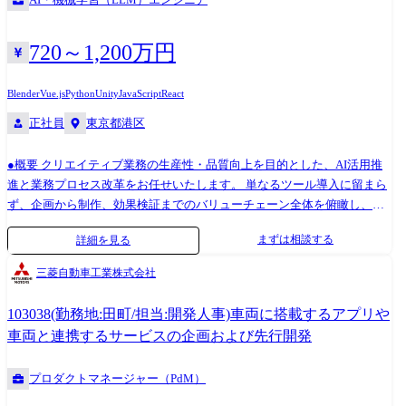
出社・週3リモート(相談可)
720～1,200万円
Blender
Vue.js
Python
Unity
JavaScript
React
正社員
東京都港区
●概要 クリエイティブ業務の生産性・品質向上を目的とした、AI活用推
進と業務プロセス改革をお任せいたします。 単なるツール導入に留まら
ず、企画から制作、効果検証までのバリューチェーン全体を俯瞰し、本
質的な課題解決に取り組んでいただきます。 また効率化で創出したリソ
まずは相談する
詳細を見る
ースを新たな価値創造へと繋げ、将来的には顧客から指名される専門性
を確立していただきます。 詳細 ●クリエイティブ業務におけるAI化の推
三菱自動車工業株式会社
進 └国内外の最新AIツールのリサーチ、選定、導入、PoCの実施 └効果的
なプロンプトの開発、集約、ナレッジ └AI活用定着に向けた社内メンバ
103038(勤務地:田町/担当:開発人事)車両に搭載するアプリや
ーへのハンズオン支援や研修プログラムの企画・実施 ●クリエイティブ
車両と連携するサービスの企画および先行開発
業務プロセスの分析と再設計 └クリエイティブディレクター/アートディ
レクターへのヒアリングを通じた業務プロセスの可視化と課題抽出 └AI
プロダクトマネージャー（PdM）
やテクノロジーを活用したクリエイティブの自動化・省力化の企画と推
進 └トッププレイヤーの思考プロセスを分析し、汎用性の高いフレーム