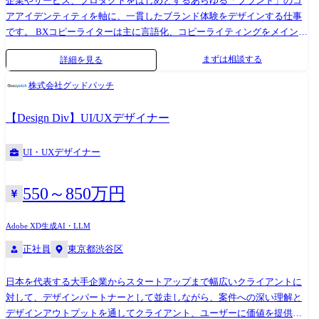
企業やサービス、プロダクトをはじめとするあらゆる「ブランド」のコ
アアイデンティティを軸に、一貫したブランド体験をデザインする仕事
です。 BXコピーライターは主に言語化、コピーライティングをメインに
担当します。 ⚫︎クライアントインタビューやワークショップのまとめ、
まずは相談する
詳細を見る
分析、考察と、その内容を踏まえた言語化、コンセプト立案 ⚫︎コアアイ
デンティティやナラティブの言語化、ブランドスローガンやステートメ
株式会社グッドパッチ
ントのコピーライティング ⚫︎インタビュー設計、実施 ⚫︎ワークショップ
設計、ファシリテーション など ●メンバー ブランドエクスペリエンス
【Design Div】UI/UXデザイナー
をケイパビリティとしている、BXチームは現在8名のメンバーが所属し
ています。Brand Strategist、BXデザイナー、UIデザイナー、コピーライ
UI・UXデザイナー
ターと役割は様々です。 構成:ディレクター1名、リード1名、メンバー7
名 ●使用ツール Adobe各ソフト、Figma、Keynote、Strap、Notion、Slack
等 AIツール:ChatGPT、Gemini Pro、NotebookLM、Claude、Cursor 、
550～850万円
midjourney、Figma Make ●事例・インタビュー メディフォード:事業再編
で生まれた新会社「メディフォード」のブランディングプロジェクト
Adobe XD
生成AI・LLM
https://goodpatch.com/work/mediford https://goodpatch.com/blog/2024-09-
正社員
東京都渋谷区
mediford
日本を代表する大手企業からスタートアップまで幅広いクライアントに
対して、デザインパートナーとして並走しながら、案件への深い理解と
デザインアウトプットを通してクライアント、ユーザーに価値を提供し