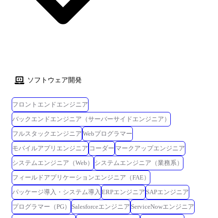
ピーの方向性設計・文言監修(各部署/ライターとの連携) デザインシステ
ム/アセットライブラリの整備(アイコン/イラスト/モーション等) 展示会/
イベントのブース、サイネージ、配布物のビジュアル設計 プロダクト/サ
イトのUIガイドライン連携とアクセシビリティ配慮の実装伴走 ※業務内
容は、適性やご経験を基に相談のうえ決定します。 ※制作は基本的に内
製。 社内コミュニケーションを取りながら円滑に推進いただきます。 ※
従事すべき業務の変更の範囲:会社の定める業務 技術スタック 【デザイ
ソフトウェア開発
ンツール】 Adobe Photoshop, Adobe Illustrator, Adobe XD,
Figma,Mac,Keynote 【バージョン管理】 GitLab(マージリクエストベース
フロントエンドエンジニア
でレビューを実施) 【コラボレーションツール】 Redmine, Slack, Google
Workspace 【分析ツール】 Google Analytics 4
バックエンドエンジニア（サーバーサイドエンジニア）
フルスタックエンジニア
Webプログラマー
モバイルアプリエンジニア
コーダー
マークアップエンジニア
システムエンジニア（Web）
システムエンジニア（業務系）
フィールドアプリケーションエンジニア（FAE）
パッケージ導入・システム導入
ERPエンジニア
SAPエンジニア
プログラマー（PG）
Salesforceエンジニア
ServiceNowエンジニア