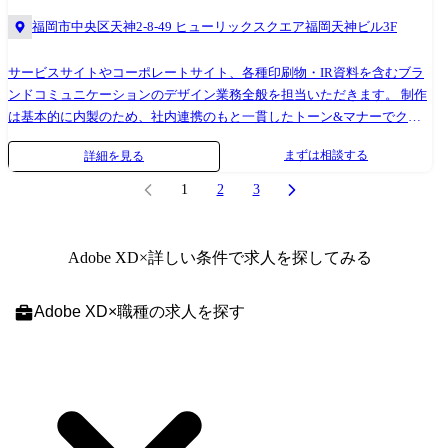
改善提案(CVR最適化、導線/フォーム改善) SEO/アクセシビリティ/表示
福岡市中央区天神2-8-49 ヒューリックスクエア福岡天神ビル3F
速度/QA(表示・動作検証)の改善推進 IR/採用/サービス等、目的別テンプ
レートの設計とガバナンス運用 実装・公開に向けた社内開発/情報システ
サービスサイトやコーポレートサイト、各種印刷物・IR資料を含むブラ
ムとの連携 ※業務内容は、適性やご経験を基に相談のうえ決定します。
ンドコミュニケーションのデザイン業務全般を担当いただきます。 制作
※制作は基本的に内製。 社内コミュニケーションを取りながら円滑に推
は基本的に内製のため、社内連携のもと一貫したトーン&マナーでクリ
進いただきます。 ※従事すべき業務の変更の範囲:会社の定める業務 技
エイティブを推進できます。 【具体的な業務】 デザインチームのプレイ
術スタック 【デザインツール】 Adobe Photoshop, Adobe Illustrator, Adobe
まずは相談する
詳細を見る
ングマネージャーとして、CI/VIの刷新検討からWeb・紙まで横断したア
XD, Figma,Mac,Keynote 【バージョン管理】 GitLab(マージリクエストベ
ートディレクションと制作を幅広くお任せします。 データやフィードバ
ースでレビューを実施) 【コラボレーションツール】 Redmine, Slack,
1
2
3
ックに基づいた改善サイクルを回し、経営陣やマーケティング、PR、
Google Workspace 【分析ツール】 Google Analytics 4
IR、採用、開発チームなどと連携しながら、デザインの力でブランド価
値の最大化を目指していただきます。 ●マネジメント領域 ブランド方針/
Adobe XD
×詳しい条件で求人を探してみる
トーン&マナー/デザインガイドラインの策定・運用(CI/VI刷新の検討含
む) 年間のクリエイティブロードマップ策定、案件の優先度設計 ステー
Adobe XD
×
職種
の求人を探す
クホルダーとの合意形成(経営・マーケ・PR・IR・採用など) レビュー体
制/品質基準の設計(可読性・表記/法務・アクセシビリティ) メンバーのア
サイン/育成/レビュー、ナレッジ共有 ●プレイング領域 Web/LP/バナー/オ
ウンドメディア等のアートディレクションおよびデザイン制作 決算説明
資料の情報設計・レイアウト・グラフ設計・テンプレート整備 会社案内/
チラシ/ノベルティ等のグラフィックデザイン、入稿/色校正管理 キービ
ジュアル開発、撮影/動画の企画・ディレクション、素材アセット管理 コ