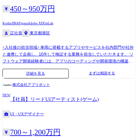
ワークやツールに落とし込む ●「仕組み」の浸透と行動変容の促進 └開
450～950万円
発・導入したクリエイティブツールや業務フローの社内ドキュメンテー
ション整備 └社内勉強会の開催や成功事例の共有など、「使いたくな
Kotlin
JIRA
Figma
Adobe XD
GitLab
る」仕掛けづくり └利用状況のモニタリングとフィードバックに基づく
正社員
東京都港区
継続的な改善活動 取り扱うツール・技術領域 ※特定のツールや言語に固
執せず、プロジェクトの目的に応じて最適な技術を柔軟に選定・活用す
ることを期待しています。 ●UI/UXデザイン・プロトタイピング └Figma,
<入社後の担当領域> 車両に搭載するアプリやサービスを社内部門や社外
Adobe XD などのデザイン/プロトタイプツール ●ジェネレーティブAI活
と連携して企画し、試作して検証する業務を担当していただきます。 ソ
用 └画像生成、テキスト生成、動画生成などのAIサービス・API全般 ●イ
フトウェア開発経験者には、アプリのコーディングや開発環境の構築を
ンタラクティブコンテンツ開発 └Unity, Unreal Engine, TouchDesigner 等
担当いただくこともあります。 ・車両に搭載するアプリ要件の策定、車
まずは相談する
詳細を見る
を用いた開発経験 ●Web/アプリ開発 └JavaScript, React, Vue.js, Python 等
両と連携するサービス企画の策定 ・アプリやサービスのコンセプト策
を用いたフロントエンド/バックエンド開発スキル ●XR・フィジカルコン
定、試作と検証(いわゆるPoC) ・アプリやサービスのマーケティングおよ
株式会社アプリボット
ピューティング └VR/AR技術や Arduino 等を活用した体験設計に関する
びマネタイズ検討 ・将来のビジネスを見据えた社内外からの情報収集お
基本的知識 変更の範囲:会社の定める業務(出向先会社での業務を含む) ▼
NEW
よび分析 <使用ツール> Figma、Miro、Gitlab、Jira (ツール使用経験は問
【社員】リードUIアーティスト(ゲーム)
組織構成 ※2025年8月時点 組織全体:約870名 今回の配属先:統合マーケ
いません)
ティングコミュニケーション局
UI・UXデザイナー
700～1,200万円