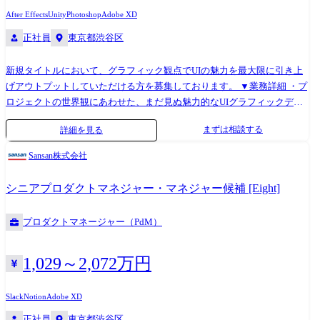
After Effects
Unity
Photoshop
Adobe XD
正社員
東京都渋谷区
新規タイトルにおいて、グラフィック観点でUIの魅力を最大限に引き上
げアウトプットしていただける方を募集しております。 ▼業務詳細 ・プ
ロジェクトの世界観にあわせた、まだ見ぬ魅力的なUIグラフィックデザ
インの創出 ・デザイン素材制作(各ゲーム画面におけるデザイン素材全
まずは相談する
詳細を見る
般) ・UIアニメーションや演出アニメーション制作
Sansan株式会社
シニアプロダクトマネジャー・マネジャー候補 [Eight]
プロダクトマネージャー（PdM）
1,029～2,072万円
Slack
Notion
Adobe XD
正社員
東京都渋谷区