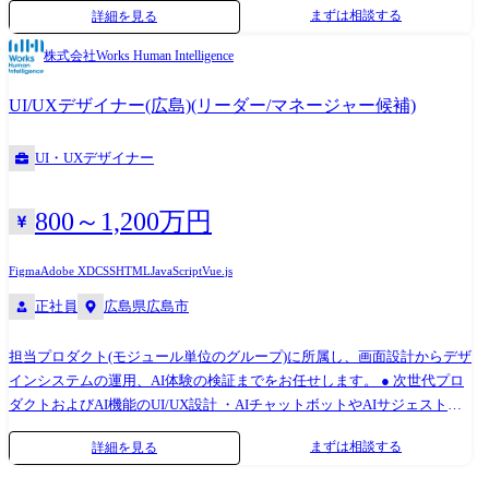
まずは相談する
詳細を見る
機能のオブジェクト指向UIに基づく画面モデリング、および既存の機能
過多な業務画面のSaaS型リファクタリング ・労務・給与計算担当者への
株式会社Works Human Intelligence
デプスヒアリング、および社内営業・コンサルタント経由でのUXリサー
チの主導 ・ワイヤーフレーム、およびインタラクションプロトタイプの
UI/UXデザイナー(広島)(リーダー/マネージャー候補)
作成・検証 ● デザインシステム・文化の組織実装 ・プロダクト横断の
UI/UXデザインガイドラインの確立・運用 ・大規模のプロダクトエンジ
UI・UXデザイナー
ニアに対するUI/UXデザインレビュー、および実装支援 ・既存製品へウ
ェブアクセシビリティの観点を組み込む全社的推進 ・UI/UXの定量評価
(データによる体験の可視化)の指標づくりと実行 ・グループ内の若手デ
800～1,200万円
ザイナーに対するメンタリング・育成支援 ●配属組織 ※2026年6月時点
・製品開発部門約600名 ※協力会社社員含む └各製品/開発領域で組織が
Figma
Adobe XD
CSS
HTML
JavaScript
Vue.js
分かれ、それぞれ数⼗名程度在籍 └モジュール単位でそれぞれ数名程度
正社員
広島県広島市
グループ在籍 ●技術スタック ・デザインツール: Adobe XD, Figma ・開
発ツール: Git ・言語: HTML, CSS, JavaScript(Vue, React, jQuery) ・コミ
担当プロダクト(モジュール単位のグループ)に所属し、画面設計からデザ
ュニケーションツール: Slack, Gsuite ・AIツール: GitHub Copilot,
インシステムの運用、AI体験の検証までをお任せします。 ● 次世代プロ
Gemini ●デザイン環境 ・デザインツール: Figma ・言語: HTML、
ダクトおよびAI機能のUI/UX設計 ・AIチャットボットやAIサジェスト機
CSS、JavaScript (Vue, React, jQuery) ・コミュニケーションツール:
能を組み込んだ、次世代HRテックのUXリサーチおよび画面設計 ・新規
Slack, Google Workspace
まずは相談する
詳細を見る
機能のオブジェクト指向UIに基づく画面モデリング、および既存の機能
過多な業務画面のSaaS型リファクタリング ・労務・給与計算担当者への