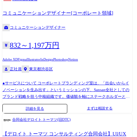
イテムなど) ・アプリやWEBのページレイアウトやデザイン制作
プロダクトごとに開発チームがあり、使用技術や進め方も違いますが、
共通するポイントとしては以下です。
コミュニケーションデザイナー[コーポレート領域]
コミュニケーションデザイナー
832～1,197万円
Adobe XD
Figma
Illustrator
InDesign
Photoshop
Notion
正社員
東京都渋谷区
●サービスについて コーポレートブランディング室は、「出会いからイ
ノベーションを生み出す」というミッションの下、Sansan全社としての
ブランド戦略を担う中核組織です。価値観を軸にステークホルダーと共
に歩み、一貫性のあるブランドコミュニケーションを実現しています。
まずは相談する
詳細を見る
●組織のミッション Sansanのカタチを基盤として、コーポレートブラン
ドの一貫性を守り、社内外のステークホルダーとの協働を通じて、ブラ
合同会社デロイト トーマツ(旧DTC)
ンド価値を守り、育て、高めています。 ●具体的な業務 コーポレートブ
ランド体験を設計・推進するポジションです。 媒体を問わずクリエイテ
【デロイト トーマツ コンサルティング合同会社】UI/UX
ィブの方向性を定めつつ、自らも手を動かしながら、社内外のメンバー