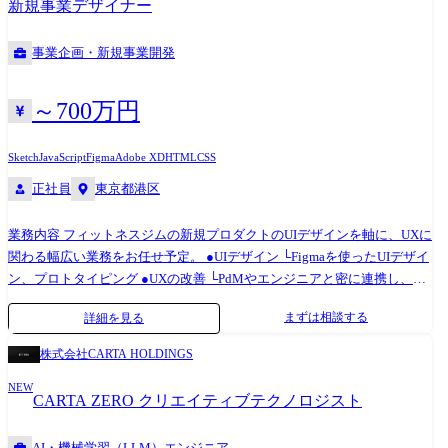
新規事業デザイナー
す。 案件選びは完全に本⼈主導で、強制的なアサインは⼀切ありませ
ん。 (変更の範囲)上記業務を除く当社業務全般 開発環境・業務範囲 ◆⼤
事業企画・新規事業開発
⼿ECプラットフォーム向けのバックエンドAPI開発 【担当⼯程】要件定
義・基本設計・詳細設計・実装(プログラミング)・テスト・運⽤/保守
【規模】10名(当社チーム:3名) 【期間】12ヵ⽉ 【開発⾔語】Java、Kotlin
～700万円
【FW】Spring Boot、JUnit 【OS】Linux(Amazon Linux) 【DB・ツール
等】MySQL、GitHub、Slack、Backlog 【クラウド(サービス郡込み)】
Sketch
JavaScript
Figma
Adobe XD
HTML
CSS
AWS(EC2、ECS、RDS、S3、CloudWatch) 【働き⽅】フルリモート(⼀部
正社員
東京都港区
MTG出社あり) ◆SaaS系Webアプリケーションのフロントエンド開発⽀援
【担当⼯程】基本設計・詳細設計・実装(プログラミング)・テスト 【規
業務内容 フィットネスジムの新規プロダクトのUIデザインを軸に、UXに
模】6名(当社チーム:2名) 【期間】6ヵ⽉〜1年 【開発⾔語】TypeScript、
関わる幅広い業務をお任せ予定。 ●UIデザイン └Figmaを使ったUIデザイ
JavaScript 【FW】React、Next.js、Jest、Storybook 【OS】macOS、
ン、プロトタイピング ●UXの改善 └PdMやエンジニアと密に連携し、ユ
Windows(選択可) 【DB・ツール等】Firebase、Git、Figma、Notion、
ーザーインタビューやデータから得たインサイトを基にしたUXの改善提
Zoom 【クラウド(サービス郡込み)】Firebase、Vercel 【働き⽅】フルリモ
まずは相談する
詳細を見る
案・実行 ●ユーザーリサーチ └ユーザーインタビューへの同席や、リサ
ート ◆基幹業務システムの刷新(LAMP環境→モダン化対応) 【担当⼯
ーチ結果のデザインへの落とし込み ●デザインシステムの構築・運用 └
程】要件定義・詳細設計・実装・テスト・運⽤/保守 【規模】8名(当社チ
株式会社CARTA HOLDINGS
プロダクトの成長に合わせたデザインシステム(コンポーネント、スタイ
ーム:4名) 【期間】1年〜1年半 【開発⾔語】PHP、Python、Ruby 【FW】
NEW
ルガイド等)の構築と運用
Laravel、Flask、RSpec 【OS】CentOS、Windows Server 【DB・ツール
CARTA ZERO クリエイティブテクノロジスト
等】PostgreSQL、Redmine、GitLab、Teams 【クラウド(サービス郡込
み)】AWS(EC2、S3、Lambda、VPC)、⼀部オンプレ構成 【働き⽅】週2
AI・機械学習（LLM）エンジニア