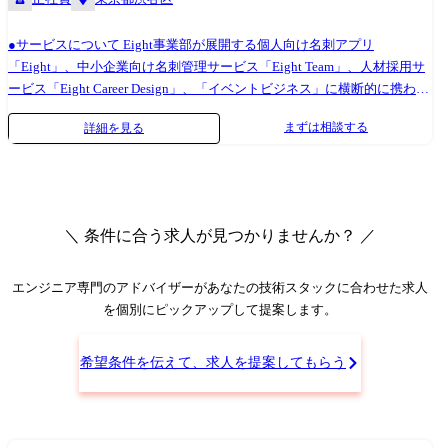
●サービスについて Eight事業部が展開する個人向け名刺アプリ
「Eight」、中小企業向け名刺管理サービス「Eight Team」、人材採用サ
ービス「Eight Career Design」、「イベントビジネス」に横断的に携わり
ます。 ●組織のミッション Eight事業部は「名刺文化を変え、出会いの価
まずは相談する
詳細を見る
値を最大化する」というビジョンを掲げており、ビジネスパーソンの出
会いにおけるインフラになることを目指しています。 私たちは、名刺ア
プリ「Eight」がビジネスのあり方そのものを変革する可能性を秘めてい
ると考えています。 紙の名刺が存在しない社会を実現し、ビジネスパー
ソン一人ひとりが真に活躍できる社会へと変革することを組織のミッシ
＼ 条件に合う求人が見つかりませんか？ ／
ョンとして、日々業務に向き合っています。 ●具体的な業務 以下の業務
をお任せします。 ・マーケットやユーザーの状況を把握するためのユー
ザーリサーチ ・セールスチームやユーザーからのフィードバックを基
エンジニア専門のアドバイザー
があなたの技術スタックに合わせた求人
に、トレンドの変化や今後強化/改善すべき機能の把握 ・開発案件を起案
を個別にピックアップして提案します。
するために、エンジニアやデザイナーとの密なコミュニケーション ・事
業の方向性や要望の重要性を基に開発優先順位を判断し、リリースまで
希望条件を伝えて、求人を提案してもらう
を管理 ・リリースした機能がマーケティングや営業の現場で活用される
ための情報共有 将来的には、グループのマネジャーとして以下の業務を
お任せします。 ・メンバーのマネジメントおよび育成 ・事業戦略に基づ
いたプロダクト開発戦略の立案と、中長期的なプロダクトロードマップ