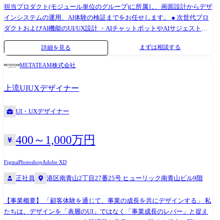
担当プロダクト(モジュール単位のグループ)に所属し、画面設計からデザ
インシステムの運用、AI体験の検証までをお任せします。 ● 次世代プロ
ダクトおよびAI機能のUI/UX設計 ・AIチャットボットやAIサジェスト機
能を組み込んだ、次世代HRテックのUXリサーチおよび画面設計 ・新規
まずは相談する
詳細を見る
機能のオブジェクト指向UIに基づく画面モデリング、および既存の機能
過多な業務画面のSaaS型リファクタリング ・労務・給与計算担当者への
METATEAM株式会社
デプスヒアリング、および社内営業・コンサルタント経由でのUXリサー
チの主導 ・ワイヤーフレーム、およびインタラクションプロトタイプの
上流UIUXデザイナー
作成・検証 ● デザインシステム・文化の組織実装 ・プロダクト横断の
UI/UXデザインガイドラインの確立・運用 ・大規模のプロダクトエンジ
UI・UXデザイナー
ニアに対するUI/UXデザインレビュー、および実装支援 ・既存製品へウ
ェブアクセシビリティの観点を組み込む全社的推進 ・UI/UXの定量評価
(データによる体験の可視化)の指標づくりと実行 ・グループ内の若手デ
400～1,000万円
ザイナーに対するメンタリング・育成支援 ●配属組織 ※2026年6月時点
・製品開発部門約600名 ※協力会社社員含む └各製品/開発領域で組織が
Figma
Photoshop
Adobe XD
分かれ、それぞれ数⼗名程度在籍 └モジュール単位でそれぞれ数名程度
正社員
港区南青山2丁目27番25号 ヒューリック南青山ビル9階
グループ在籍 ●技術スタック ・デザインツール: Adobe XD, Figma ・開
発ツール: Git ・言語: HTML, CSS, JavaScript(Vue, React, jQuery) ・コミ
【事業概要】 「顧客体験を通じて、事業の成長を共にデザインする」 私
ュニケーションツール: Slack, Gsuite ・AIツール: GitHub Copilot,
たちは、デザインを「表層のUI」ではなく「事業成長のレバー」と捉え
Gemini ●デザイン環境 ・デザインツール: Figma ・言語: HTML、