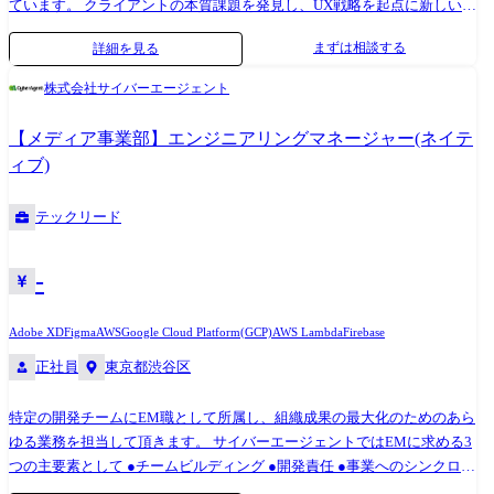
ています。 クライアントの本質課題を発見し、UX戦略を起点に新しい価
CSS、JavaScript (Vue, React, jQuery) ・コミュニケーションツール:
値を共創する仲間を募集します。 マーケティング事業部(クリエイティブ
Slack, Google Workspace
まずは相談する
詳細を見る
部門)は、2025年5月より本格始動。 DX推進・新規事業立ち上げ・サービ
スリニューアルなど、業界を問わず「変革のデザイン」を支援していま
株式会社サイバーエージェント
す。 UI/UX設計・体験戦略・情報設計・UIデザイン・開発ディレクショ
ンまで、上流から実装・運用まで一気通貫で手掛ける体制を構築中。 今
【メディア事業部】エンジニアリングマネージャー(ネイテ
後はさらに、UX戦略・事業デザインの領域を強化していきます。 【仕事
ィブ)
内容例】 クライアントワークを中心とし、Web/アプリを中心としたUIデ
ザインの実務に携わり、画面設計からビジュアル制作まで一貫して推進
テックリード
します。 情報設計の基礎を踏まえ、開発チームと連携しながら、適切な
デザイン意図の言語化・共有を行います。 FigmaやXDなどを利用したモ
ダンなデザインプロセスを実施し、生成AIツールの活用にも積極的に取
-
り組んで頂き、クライアントのご支援をしていただきます。 ● UX戦略・
上流設計 新規/既存サービスにおけるコンセプト策定・要件定義・情報設
Adobe XD
Figma
AWS
Google Cloud Platform(GCP)
AWS Lambda
Firebase
計 ビジネスゴールとユーザーゴールを統合する設計思想の策定 ペルソ
正社員
東京都渋谷区
ナ/ジャーニー/価値マップ/サービスブループリントなどの設計支援 ● 体
験設計・デザイン推進 SaaS・BtoB/BtoC向けプロダクトのUIデザイン・
プロトタイプ設計 情報設計・UIデザインのリード、デザインシステム構
特定の開発チームにEM職として所属し、組織成果の最大化のためのあら
築 ブランド体験・マーケティング戦略と連動したデザイン企画 【プロジ
ゆる業務を担当して頂きます。 サイバーエージェントではEMに求める3
ェクト例】 ・大手金融会社:新規事業におけるサービス構想〜UX設計・
つの主要素として ●チームビルディング ●開発責任 ●事業へのシンクロ
UIデザインまで一貫支援 ・大手芸能事務所:公式アプリの体験設計からグ
を掲げております。 具体的には、以下を通し、事業に競争力を与える強