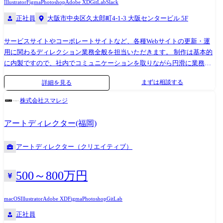
Illustrator
Figma
Photoshop
Adobe XD
GitLab
Slack
用ライブ配信アプリ「WeddingLive」 ・オンラインクレーンゲーム「Lift
正社員
大阪市中央区久太郎町4-1-3 大阪センタービル 5F
る」 ナショナルクライアント案件を中心に、多種多様な案件をいただい
ております！ 技術スタック IDE：AndroidStudio 開発言語：Kotlin,
サービスサイトやコーポレートサイトなど、各種Webサイトの更新・運
Groovy, XML ツール：Github, CI/CD, Adobe XD, Firebase, AndroidStudio
用に関わるディレクション業務全般を担当いただきます。 制作は基本的
に内製ですので、社内でコミュニケーションを取りながら円滑に業務を
進めることができます。 【具体的な業務】 デザイナーと連携し、全チャ
まずは相談する
詳細を見る
ネル(コーポレート/サービス/採用/IR/オウンドメディア/アプリ内メッセ
ージ)のWebディレクションと運用改善をリードいただきます。 プロジェ
株式会社スマレジ
クトごとにKPIを設定し、データに基づいた改善サイクルを回しながら、
経営陣やマーケティング、PR、IR、採用、開発チームなど他部署と協働
アートディレクター(福岡)
し、ブランド体験の質を継続的に高めていただきます。 ●マネジメント
領域 ロードマップ策定、案件の優先度設計 ステークホルダーとの合意形
アートディレクター（クリエイティブ）
成(経営・マーケ・PR・IR・採用・開発・CS・営業など) データドリブン
な運用体制(KPI設計、効果測定と改善サイクル※主にWebサイト) 運用フ
ロー/品質基準の整備(ブランドガイドライン遵守、公開プロセス・QA体
500～800万円
制の設計) メンバー(最大約6名)との連携・進行管理、レビュー体制の設
計 ●プレイング領域 サイトマップ/ワイヤー/要件定義などの情報設計
macOS
Illustrator
Adobe XD
Figma
Photoshop
GitLab
Webサイトの更新運用・新規ページ/コンテンツ制作の進行 GA4を利用し
正社員
たアクセス解析、Search Console等を用いた分析 ABテスト等を踏まえた