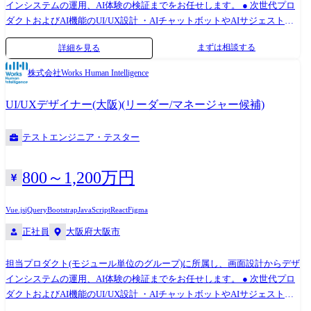
インシステムの運用、AI体験の検証までをお任せします。 ● 次世代プロ
ダクトおよびAI機能のUI/UX設計 ・AIチャットボットやAIサジェスト機
能を組み込んだ、次世代HRテックのUXリサーチおよび画面設計 ・新規
まずは相談する
詳細を見る
機能のオブジェクト指向UIに基づく画面モデリング、および既存の機能
過多な業務画面のSaaS型リファクタリング ・労務・給与計算担当者への
株式会社Works Human Intelligence
デプスヒアリング、および社内営業・コンサルタント経由でのUXリサー
チの主導 ・ワイヤーフレーム、およびインタラクションプロトタイプの
UI/UXデザイナー(大阪)(リーダー/マネージャー候補)
作成・検証 ● デザインシステム・文化の組織実装 ・プロダクト横断の
UI/UXデザインガイドラインの確立・運用 ・大規模のプロダクトエンジ
テストエンジニア・テスター
ニアに対するUI/UXデザインレビュー、および実装支援 ・既存製品へウ
ェブアクセシビリティの観点を組み込む全社的推進 ・UI/UXの定量評価
(データによる体験の可視化)の指標づくりと実行 ・グループ内の若手デ
800～1,200万円
ザイナーに対するメンタリング・育成支援 ●配属組織 ※2026年6月時点
・製品開発部門約600名 ※協力会社社員含む └各製品/開発領域で組織が
Vue.js
jQuery
Bootstrap
JavaScript
React
Figma
分かれ、それぞれ数⼗名程度在籍 └モジュール単位でそれぞれ数名程度
正社員
大阪府大阪市
グループ在籍 ●技術スタック ・デザインツール: Adobe XD, Figma ・開
発ツール: Git ・言語: HTML, CSS, JavaScript(Vue, React, jQuery) ・コミ
担当プロダクト(モジュール単位のグループ)に所属し、画面設計からデザ
ュニケーションツール: Slack, Gsuite ・AIツール: GitHub Copilot,
インシステムの運用、AI体験の検証までをお任せします。 ● 次世代プロ
Gemini ●デザイン環境 ・デザインツール: Figma ・言語: HTML、
ダクトおよびAI機能のUI/UX設計 ・AIチャットボットやAIサジェスト機
CSS、JavaScript (Vue, React, jQuery) ・コミュニケーションツール:
能を組み込んだ、次世代HRテックのUXリサーチおよび画面設計 ・新規
Slack, Google Workspace