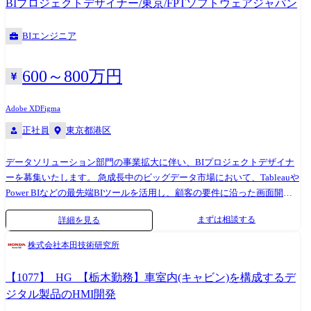
BIプロジェクトデザイナー/東京/FPTソフトウェアジャパン
マーサクセス・セールスなど多様なステークホルダーとの合意形成 ・チ
ャーン・利用率データを起点とした改善サイクルの推進(CS 連携含む) ・
BIエンジニア
開発プロジェクトの進行管理およびリリース後の効果測定 ・AI ツール
(Claude・ChatGPT・Cursor 等)を活用した PRD、仕様書作成・ユーザー調
査・データ分析の実施 ・AI 機能を組み込んだプロダクト企画・要件定義
600～800万円
への関与(R&D および AI&Platform チームとの連携含む) ・チーム内での
AI 活用プロセスの設計・実践・改善サイクルへの貢献 【利用ツール】
Adobe XD
Figma
Figma / Slack / Productboard / Confluence / JIRA
正社員
東京都港区
データソリューション部門の事業拡大に伴い、BIプロジェクトデザイナ
ーを募集いたします。 急成長中のビッグデータ市場において、Tableauや
Power BIなどの最先端BIツールを活用し、顧客の要件に沿った画面開発
のためのデザイン業務を担当していただきます。 本ポジションでは、対
まずは相談する
詳細を見る
顧客のBIプロジェクトにおいて、デザインの力で顧客の抱える課題を解
決し、顧客の利益を最大化することを目指します。 顧客と積極的にコミ
株式会社本田技術研究所
ュニケーションを取りながら最適なデザインを提案し、プロジェクトの
成功に貢献することにやりがいを感じられる方を歓迎します。 ●BI(ビジ
【1077】_HG_【栃木勤務】車室内(キャビン)を構成するデ
ネスインテリジェンス)ツールを用いたプロジェクトで、顧客要件に沿っ
ジタル製品のHMI開発
た画面開発のデザイン ●顧客と同じ目線で対話し、Start with why(目的を