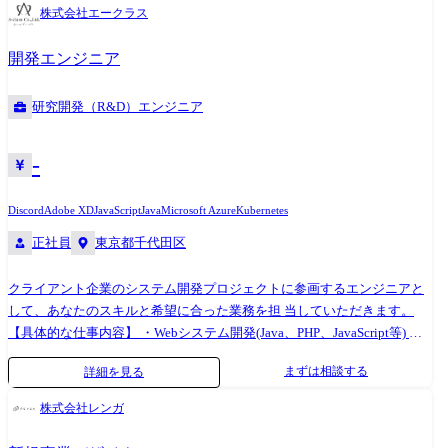
積されたデータをもとにAIがディスカッションパートナーとなり、製品
り、UI/UXデザイナーにもUIデザインのスキルだけではなく、戦略など
株式会社エークラス
開発やマーケティング戦略の意思決定をサポートする機能も顧客から評
事業の根幹に関わる部分まで議論し、課題解決する視点が求められてい
価されているポイントです。 テックタッチは「すべてのユーザーがシス
ます。 デザイナー個人の能力育成とあわせてキャリア形成にも取り組ん
開発エンジニア
テムを使いこなせる世界に」をミッションに掲げ、生成AIを活用した新
でおり、マネジメントになる以外にも、関連会社で経営に携わる、社内
規事業の立ち上げを行なっています。 AIの活用は企業の経営として今後
で新規事業に挑戦する、社内の違う部署にチャレンジする、といった事
研究開発（R&D）エンジニア
なくてはならないものになると信じており、特に弊社の顧客基盤である
例があります。今後も挑戦できる環境を提供していきたいと考えていま
大企業ではAIの活用は待ったなしの状況となっています。 【実際に担当
す。
いただく業務】 AI Central事業部では、BizチームとProductチームが共同
-
しながら、常に新しいAI技術へのキャッチアップ、トレンド理解、技術
理解、顧客活用に勤しんでいます。 本ポジションで具体的に担っていた
Discord
Adobe XD
JavaScript
Java
Microsoft Azure
Kubernetes
だきたい仕事の例は以下の通りです。 ・生成AIと連携するデータ分析プ
正社員
東京都千代⽥区
ラットフォームのバックエンド設計・実装・運用 ・LLM(OpenAI, Claude
等)と連携した自然言語クエリ処理の設計・実装・運用 ・実行されるクエ
クライアント企業のシステム開発プロジェクトに参画するエンジニアと
リ/ プロンプトの監視・最適化・リトライ設計など、信頼性の高いデータ
して、あなたのスキルと希望に合った業務を担 当していただきます。
処理基盤の構築 ・可観測性(logging / metrics / tracing)やアラート設計によ
【具体的な仕事内容】 ・Webシステム開発(Java、PHP、JavaScript等) ・
る運用負荷の最小化 ・プロダクトの可用性やユーザー体験を意識したパ
モバイルアプリ開発 ・インフラ構築・運⽤ ・上流⼯程(要件定義、設計)
フォーマンス改善・障害対応フロー整備
まずは相談する
詳細を見る
・テスト、運⽤保守 ★当社は1000社以上の企業と取引があり、常時7000
件もの案件を保有。 JavaやPHP以外にも、Python、Go、TypeScriptなどモ
株式会社レンガ
ダンな開発案件も増えています。 ★あなたの「やりたいこと」「やりた
くないこと」を明確にヒアリングし、 希望に沿った案件をご紹介しま