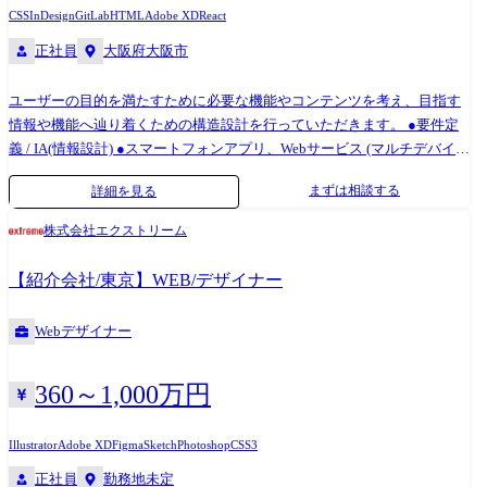
バイル及び車載アプリの企画開発 ・顧客価値の仮説立案からMVP定義、
CSS
InDesign
GitLab
HTML
Adobe XD
React
プロダクトロードマップの策定 ・UX/UI設計、システム要求・運用要件
正社員
大阪府大阪市
の定義 ・ステークホルダーとの調整、プレゼンテーション ・プロダクト
のリリース及び継続改善の推進 など ※専門性や適性、会社ニーズなどを
ユーザーの目的を満たすために必要な機能やコンテンツを考え、目指す
踏まえ、会社が定める業務への配置転換を命じる場合があります。 ●使
情報や機能へ辿り着くための構造設計を行っていただきます。 ●要件定
用ツール/開発言語など ・プロジェクト管理:Notion / Jira・Confluence ・
義 / IA(情報設計) ●スマートフォンアプリ、Webサービス (マルチデバイ
チームコミュニケーション:Teams / Slack ・UXUI設計:Figma / Adobe XD /
ス)のUI設計構築 主にご担当いただく業務は管理画面のUI/UX設計と構築
Miro / Mural ・プロダクト利用状況の把握・解析:firebase, amplitude,
まずは相談する
詳細を見る
です。 デザインチームは、UI/UXデザイナー2名/WEBデザイナー4名で構
data.ai etc ・開発言語: Kotlin, Java, Swift, Flutter, Python, HTML, Typescript
成されております。 今後のプロダクト機能リリースを鑑み、UI領域を強
等 ・開発環境: AWS, GCP, Azure, Android Studio, xCode, Visual Studio
株式会社エクストリーム
化したく、この度の募集と至りました。 【ツール】 Adobe InDesign,
Code, Unity, GitHub
Adobe Photoshop, Adobe Illustrator, Adobe XD, Mac Keynote 【バージョン
【紹介会社/東京】WEB/デザイナー
管理】 GitLab(マージリクエストベースでレビューを実施) 【コラボレー
ションツール】 Redmine, Slack, Google Workspace
Webデザイナー
360～1,000万円
Illustrator
Adobe XD
Figma
Sketch
Photoshop
CSS3
正社員
勤務地未定