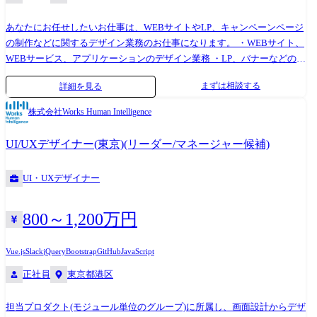
あなたにお任せしたいお仕事は、WEBサイトやLP、キャンペーンページ
の制作などに関するデザイン業務のお仕事になります。 ・WEBサイト、
WEBサービス、アプリケーションのデザイン業務 ・LP、バナーなどのデ
ザイン制作 ・画像の加工、修正 ・HTML/CSSのコーディング業務(修
まずは相談する
詳細を見る
正、更新) ・UI/UXの改善 ・その他クリエイティブ制作 など リクルート
グループ、楽天グループ、サイバーエージェントグループなど、WEB業
株式会社Works Human Intelligence
界を牽引するトップ企業含め様々な企業と安定的な取引を行っておりま
す。 当社社員は、プロダクションカンパニーの一員として各社クライア
UI/UXデザイナー(東京)(リーダー/マネージャー候補)
ントのプロジェクトに参画し、1つの会社に長年いては実現できない多彩
なスキルやノウハウを身に付けることができます!
UI・UXデザイナー
800～1,200万円
Vue.js
Slack
jQuery
Bootstrap
GitHub
JavaScript
正社員
東京都港区
担当プロダクト(モジュール単位のグループ)に所属し、画面設計からデザ