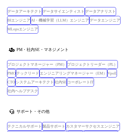
データアーキテクト
データサイエンティスト
データアナリスト
BIエンジニア
AI・機械学習（LLM）エンジニア
データエンジニア
MLopsエンジニア
PM・社内SE・マネジメント
プロジェクトマネージャー（PM）
プロジェクトリーダー（PL）
PMO
テックリード
エンジニアリングマネージャー（EM）
VpoE
CTO
システムアーキテクト
社内SE
コーポレートIT
社内ヘルプデスク
サポート・その他
テクニカルサポート
製品サポート
カスタマーサクセスエンジニア