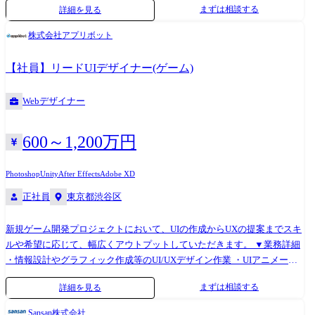
まずは相談する
詳細を見る
ロース戦略までのUX改善 ・官公庁:DX推進における業務プロセス設計お
い開発チームを創り上げることがメインミッションとなります。 ・事業
よびUX戦略立案 ・大手通信会社:AIチャットボットの体験設計および
に期待される品質とスピードに応えること ・ボトルネックを解消し、高
株式会社アプリボット
UIUX開発支援 ・大手警備会社:事故対応プロセス全体の再設計(業務
い生産性を保つこと ・個々のメンバーの成功と成長に向き合うこと ・チ
UX/UI設計)
ームの能力を引き出し、持続的に成果を出せる状態を創ること 今までの
【社員】リードUIデザイナー(ゲーム)
ご経験を鑑みて、面談や選考時に対話を重ね、ご希望を伺いながら最初
のミッションを決定します。 例①:3~5名程度のチームのテックリードご
Webデザイナー
経験者 半年後のミッション:チームメンバーとして実装しながら組織や開
発環境に慣れていただきます。 またシニアEMのマネージメント業務の
サポートを通じてマネージメントについて学んでいただきます。 1年後
600～1,200万円
のミッション:シニアEMのフォローとともにマネージメント業務に従事
いただきます。 例➁:エンジニアリングマネージャーご経験者 半年後のミ
Photoshop
Unity
After Effects
Adobe XD
ッション:配属チームのマネージメント業務に従事していただきます。 必
正社員
東京都渋谷区
要に応じて他のEMがサポートいたします。 配属予定プロダクト/主な利
用技術、開発環境など ※一部抜粋 ●AmebaLIFE https://amebalife.jp/
新規ゲーム開発プロジェクトにおいて、UIの作成からUXの提案までスキ
AmebaLIFEは、Amebaブランドとそのアセットを活用し、事業部内で新
ルや希望に応じて、幅広くアウトプットしていただきます。 ▼業務詳細
たな事業を立ち上げ、運営する多角化事業を展開しています。この多角
・情報設計やグラフィック作成等のUI/UXデザイン作業 ・UIアニメーシ
化事業により、BtoB、BtoCの両方を対象とした幅広い事業展開を行い、
ョンや演出アニメーション制作 ・インタラクションや演出などのVコン
さまざまなユーザー層にプロダクトを提供しています。 開発環境 Swift /
まずは相談する
詳細を見る
テ制作作業 ・Unityでのデザイン再現のための調整作業 ・コンセプト基
RxSwift・RxCocoa / Nimble / Quick / RxDataSources / Firebase/ BigQuery /
にしたグラフィック提案作業 ・デザイン素材制作(バナー、アイコン、ア
GoogleDataStudio / Bitrise / GitHub Actions / Kotlin Multiplatform Mobile
Sansan株式会社