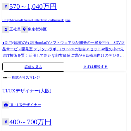
る場合があります。 【ご担当コンポーネント・システム例】 ・ディスプ
570～1,040万円
レイオーディオ(Google Automotive Services採用) ・スクリーンオーディ
オ ・メーター ・ヘッドアップディスプレイ 等 【開発ツール】 画面遷
Unity
Microsoft Azure
Flutter
Java
Confluence
Figma
移・デザインオーサリングツール ・Adobe Photoshop, Illustrator, After
正社員
東京都港区
Effect, Axure, XD ・Rightware Kanzi、Candera CGI Studio、Figma 等
●部門(領域)の役割 Hondaのソフトウェア商品開発の一翼を担う「SDV商
品サービス開発室 デジタルラボ」はHondaの独自アセットや世の中の先
進IT技術を賢く活用して新たな顧客価値に繋がる四輪車向けのデジタル
プロダクトを創出することを目指しております。 Honda独自の車両情報
まずは相談する
詳細を見る
データや搭載されたハードウェアを生かし、お客様の体験価値の向上に
つながるアイデアを自由に発想し、スピーディーにプロトタイプの開発
株式会社スマレジ
と検証につなげています。また、世の中の先進IT技術のリサーチを行
い、新たな顧客価値探索にも取り組んでおります。 ・四輪製品価値向上
UI/UXデザイナー(大阪)
に貢献するコネクテッド、デジタルサービスの新規アイデアの創出・プ
ロトタイプ提案 ・顧客価値仮説に基づく新サービスのスピーディーな企
UI・UXデザイナー
画立案とプロトタイプ・MVP開発 ・市場トライアルを通して高速で仮説
検証のPDCAを推進 ・市場でのアジャイルな継続改善 上記を通して顧客
の体験価値を継続的に向上させ、SDV事業やライフサイクルビジネス全
400～700万円
体の向上に貢献することを目指しております。 ●任せる業務の概要 ・モ