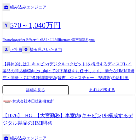
意識した提案力が求められる)で要件の整理 ●主体的かつ協働的に、顧客
組み込みエンジニア
の問題・課題を明らかにし、デザインに落とし込む ※ひとりで、複数の
プロジェクトを兼務する可能性があります。
570～1,040万円
Photoshop
After Effects
生成AI・LLM
Illustrator
音声認識
Figma
正社員
埼玉県さいたま市
【具体的には】 キャビン(デジタルコクピット)を構成するディスプレイ
製品の商品価値向上に向けて以下業務をお任せします。 新たなHMI/UI研
究・開発 ・GUI/各種認識技術(音声、ジェスチャー、視線等)の活用 要求
仕様への落とし込み ・お客様のニーズとメンタルモデル(インサイト/潜
まずは相談する
詳細を見る
在ニーズなど)の把握 ・上記内容や、世の中の技術トレンド、車の機能を
踏まえた、要求仕様への落とし込み ・人の特性研究、モックアップを用
株式会社本田技術研究所
いた被験者検証、市場のお客様の声の製品へのフィードバック ※アジャ
イル/ウォーターフォールプロセス双方を織交ぜながら進めていきます。
【1076】_HG_【大宮勤務】車室内(キャビン)を構成するデ
製品作りこみ ・協力取引先様と協調しながら製品の作りこみ ・机上検
ジタル製品のHMI開発
証、実車、実環境での検証を実施 ※海外拠点との協調や海外での調査・
テスト等も数多くあり、業務内容に依っては海外出張の機会が与えら
組み込みエンジニア
れ、現地ユーザーの声に直接触れながら製品の開発を推進できます。 ※