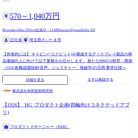
専門性や適性、会社ニーズなどを踏まえ、会社が定める業務への配置転
換を命じる場合があります 【ご担当コンポーネント・システム例】 ・デ
570～1,040万円
ィスプレイオーディオ(Google Automotive Services採用) ・スクリーンオ
ーディオ ・メーター ・ヘッドアップディスプレイ 等 【開発ツール】 画
Photoshop
After Effects
生成AI・LLM
Illustrator
Figma
Adobe XD
面遷移・デザインオーサリングツール ・Adobe Photoshop, Illustrator,
正社員
埼玉県さいたま市
After Effect, Axure, XD ・Rightware Kanzi、Candera CGI Studio、Figma
等
【具体的には】 キャビン(=コクピット)を構成するディスプレイ製品の商
品価値向上に向けて以下業務をお任せします。 新たなHMI/UI研究・開発
・GUI/各種認識技術(音声、ジェスチャー、視線等)の活用 要求仕様への
落とし込み ・お客様のニーズとメンタルモデル(インサイト/潜在ニーズ
まずは相談する
詳細を見る
など)の把握 ・上記内容や、世の中の技術トレンド、車の機能を踏まえ
た、要求仕様への落とし込み ・人の特性研究、モックアップを用いた被
株式会社本田技術研究所
験者検証、市場のお客様の声の製品へのフィードバック ※アジャイル/ウ
ォーターフォールプロセス双方を織交ぜながら進めていきます。 製品作
【1926】_HG_プロダクト企画(四輪向けコネクテッドアプ
りこみ ・協力取引先様と協調しながら製品の作りこみ ・机上検証、実
リ)
車、実環境での検証を実施 ※海外拠点との協調や海外での調査・テスト
等も数多くあり、業務内容に依っては海外出張の機会が与えられ、現地
プロダクトマネージャー（PdM）
ユーザーの声に直接触れながら製品の開発を推進できます。 ※専門性や
適性、会社ニーズなどを踏まえ、会社が定める業務への配置転換を命じ