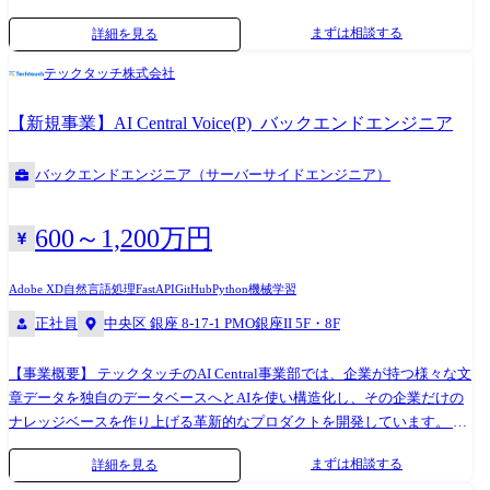
ます。 具体的な仕事内容 ●クライアントの事業課題や「なぜやりたいの
まずは相談する
詳細を見る
か」を言語化しPJ課題を定義 ●定性的かつ定量的なゴール設定 ●プロダク
トロードマップ設計 ●UIを手段としてブランドと体験を設計 ●プロトタ
テックタッチ株式会社
イプ制作とブラッシュアップ ●デザインシステム化し再現性を提供 ●リ
リース後の改善 使用ツール/開発環境 AIツール:ChatGPT、Gemini Pro、
【新規事業】AI Central Voice(P)_バックエンドエンジニア
NotebookLM、Claude、Cursor 、midjourney、Figma Make デザイン作
成:Adobe Creative Cloud、Figma、Sketch チームコミュニケーショ
バックエンドエンジニア（サーバーサイドエンジニア）
ン:Slack、Zoom、Strap ドキュメント:Strap、Notion、Keynote 働くチーム
*価値観* UI/UXデザイナーが表層のデザインだけを作ることはありませ
ん。構造・骨格を徹底的に考えてこそ、課題解決に繋がるデザインがで
600～1,200万円
きると信じており、「論理的かつ情緒的」両方を兼ね備えたデザインを
生み出すことを大切にしています。 *特徴* 0→1案件とリニューアル案件
Adobe XD
自然言語処理
FastAPI
GitHub
Python
機械学習
がバランスよくあり、6ヶ月から1年を超える案件までプロジェクトの期
正社員
中央区 銀座 8-17-1 PMO銀座II 5F・8F
間も様々です。1つの案件に対し3〜4名の異なる職種のメンバーがアサイ
ンされ、チームで協働して、課題解決に向けてアプローチしていきま
【事業概要】 テックタッチのAI Central事業部では、企業が持つ様々な文
す。 *今後* クライアントやユーザーの課題解決に繋がる高い品質のアウ
章データを独自のデータベースへとAIを使い構造化し、その企業だけの
トプットを続けるためには、チーム全体の底上げが欠かせません。自身
ナレッジベースを作り上げる革新的なプロダクトを開発しています。 特
の得意分野を伸ばしていただくことはもちろん、互いに学び合うカルチ
に定性データを感情や要望を含めた分析可能な形に変換する技術や、業
ャーを推進し、高い専門性を持つチームでありつづけたいと考えていま
まずは相談する
詳細を見る
界・企業特有の文脈を理解した分析が可能な点が特徴的です。 また、蓄
す。 また、プロダクト・サービス単体にとどまらない案件が増えてお