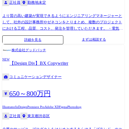
正社員
勤務地未定
より質の高い建築が実現できるようにエンジニアリングマネージャーと
して、社外の設計事務所やゼネコンをとりまとめ、複数のプロジェクト
における工程、品質、コスト、発注を管理していただきます。 ・電気設
備、機械設備、スマートハウス設備、ネットワーク設備等の設計ディレ
まずは相談する
詳細を見る
クション ・社内スマートハウスエンジニアと領域を横断して協働し、実
装と開発へのフィードバック ・多様な発注方式を視野に入れつつ、工事
株式会社グッドパッチ
が円滑に遂行されるように現場の監理を行い、コンストラクションマネ
NEW
ジメントの指揮 ・成果を導くためにリーダーシップを発揮して弊社プロ
【Design Div】BX Copywriter
ジェクト全体を包括的にマネジメント ・新規案件のデューデリジェンス
や法チェックを行い、申請や許認可の業務をとりまとめ ・NOT A HOTEL
コミュニケーションデザイナー
設備設計デザインコードを構築し、実装のためのマネジメント業務
650～800万円
Illustrator
InDesign
Premiere Pro
Adobe XD
Figma
Photoshop
正社員
東京都渋谷区