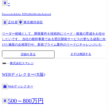
-
Fireworks
Adobe XD
GitHub
Kotlin
Android
正社員
東京都渋谷区
リーダー候補として、開発案件を技術的にリード・後進の育成をお任せ
したいです。 当社の根幹事業である受託開発サービスの更なる成長に向
けた施策の企画実行や、新規プライム案件のリードにチャレンジいただ
けるポジションです。 テックリードやプレイングマネージャーとしての
まずは相談する
詳細を見る
ロールを期待しています。 当社は案件ごとに7～15名ほどのチームを組
んで開発を推進する体制をとっています。 そのため、所属が違うフロン
株式会社スマレジ
トエンドエンジニアやデザイナー、サーバーサイドエンジニア、PM等の
色んなポジションの方々と協働で開発を進めて働ける環境なので、切磋
WEBディレクター(大阪)
琢磨し合いながらスキルを伸ばしていけます。 具体的な業務内容 ・要件
定義や詳細設計からコーディングまで一連の業務 ・新人の育成 ・
Webディレクター
Androidエンジニアの採用面接 ・工数見積もり 過去の開発案件事例 ・マ
ンションオンライン販売「sumune for LIVIO」 ・施設利用者向け情報配
信アプリ「My Sunshine City」 ・多言語対応ヘルスケアサービス「WELL
500～800万円
ROOM」 ・中小企業の経営相談と専門家を派遣できるサービス「中小企
業119」 ・オンライン対戦ゲーム「ソーセージレジェンド2」 ・結婚式専