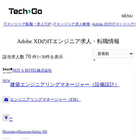
MENU
ITエンジニア転職・求人TOP
>
ITエンジニア求人検索
>
Adobe XDのITエンジニ
Adobe XDのITエンジニア求人・転職情報
70
該当求人数
件
1
~
30
件を表示
NOT A HOTEL株式会社
NEW
建築エンジニアリングマネージャー（設備設計）
エンジニアリングマネージャー（EM）
-
Photoshop
Illustrator
Adobe XD