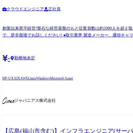
クラウドエンジニア
正社員
創業以来黒字経営!盤石な経営基盤のもと従業員数は約2000人を超え
で、是非面接でお話しください! ●取引業界 製造メーカー、通信キャリア、金融、流通、官公庁 等 ●設計・構築 OS:Windows、Linux、Unix ツール・機器:Windows Server、RHL、Solaris、
HP-UX、AIX、VMWare、Hyper-V クラウド:AWS、Azure ●プロジェクト例 ・要件定義・設計・構築(上流) ・運用・保守(下流) ※ご志向・ご希望に応じて、プロジェクトを決定します ※地
元密着主義のため、地元の大手企業でのプロジェクトを前提としてい
-
勤務地未定
HP-UX
AIX
AWS
Linux
Windows
Microsoft Azure
ジャパニアス株式会社
【広島(福山市含む)】インフラエンジニア(サーバ