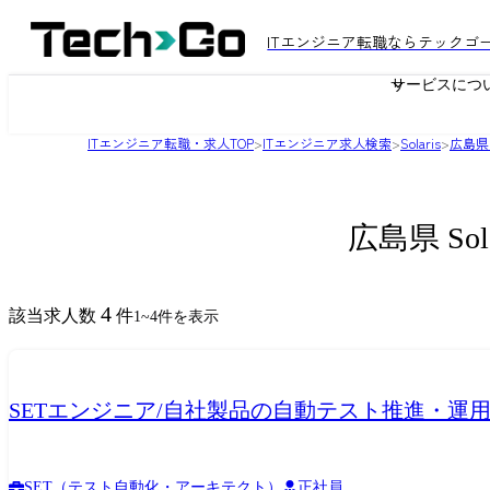
ITエンジニア転職ならテックゴ
サービスにつ
ITエンジニア転職・求人TOP
>
ITエンジニア求人検索
>
Solaris
>
広島県
広島県 So
4
該当求人数
件
1
~
4
件を表示
SETエンジニア/自社製品の自動テスト推進・運用
SET（テスト自動化・アーキテクト）
正社員