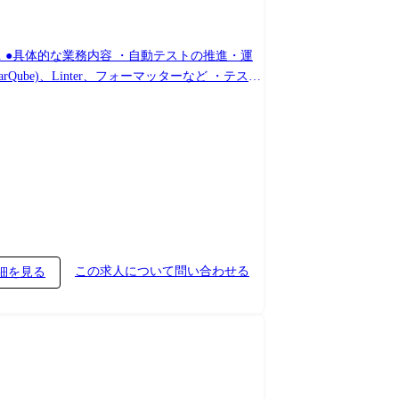
運
be)、Linter、フォーマッターなど ・テスト
azon DynamoDB ミドルウェア: Nginx, Apache
ix, AppDynamics, Datadog デザインツール: Figma ソ
o Code, Eclipse コミュニケーション: Slack, Google
種への異動 ・導入コンサル、採用人事などエン
この求人について問い合わせる
細を見る
。 ・入社直後は経験豊富なメンターの指導を受