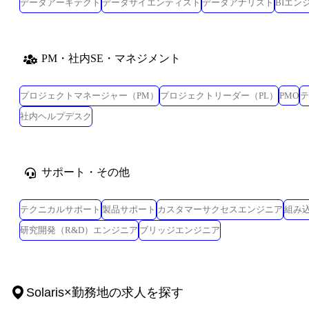
データアーキテクト
データサイエンティスト
データアナリスト
BIエン
PM・社内SE・マネジメント
プロジェクトマネージャー（PM）
プロジェクトリーダー（PL）
PMO
テ
社内ヘルプデスク
サポート・その他
テクニカルサポート
製品サポート
カスタマーサクセスエンジニア
組み
研究開発（R&D）エンジニア
ブリッジエンジニア
Solaris
×
勤務地
の求人を探す