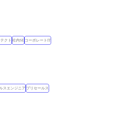
キテクト
社内SE
コーポレートIT
ールスエンジニア
プリセールス