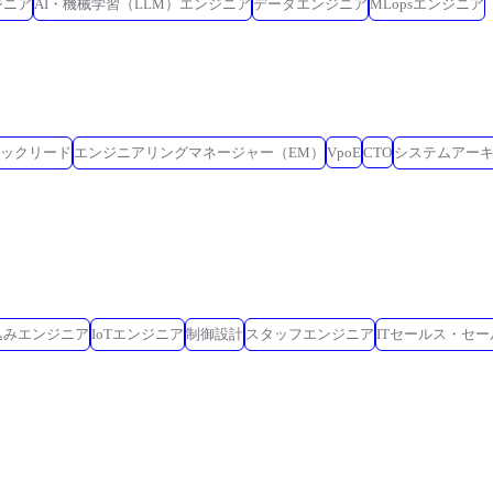
ジニア
AI・機械学習（LLM）エンジニア
データエンジニア
MLopsエンジニア
ックリード
エンジニアリングマネージャー（EM）
VpoE
CTO
システムアー
込みエンジニア
IoTエンジニア
制御設計
スタッフエンジニア
ITセールス・セ