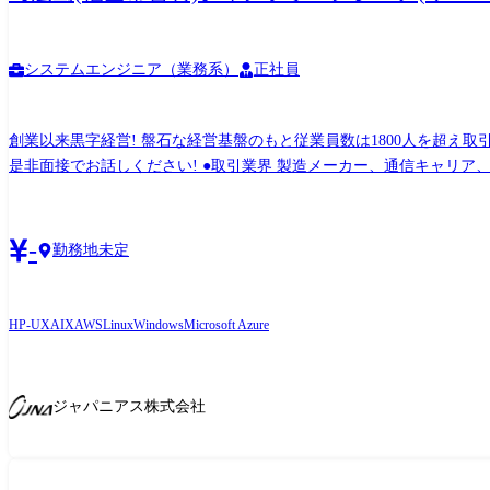
システムエンジニア（業務系）
正社員
創業以来黒字経営! 盤石な経営基盤のもと従業員数は1800人を超え取引先から引き合いも多く、事業拡大に向けた積極採用です!! ご志向/ご希望に応じて、プロジェクトを決定しますので、
是非面接でお話しください! ●取引業界 製造メーカー、通信キャリア、金融、流通、官公庁 等 ●設計・構築 OS：Windows、Linux、Unix ツール・機器：Windows Server、RHL、Solaris、HP-
UX、AIX、VMWare、Hyper-V クラウド：AWS、Azure ●プロジェクト例 ・要件定義・設計・構築（上流） ・運用・保守（下流） ※ご志向・ご希望に応じて、プロジェクトを決定します ※
地元密着主義のため、地元の大手企業でのプロジェクトを前提として
-
勤務地未定
HP-UX
AIX
AWS
Linux
Windows
Microsoft Azure
ジャパニアス株式会社