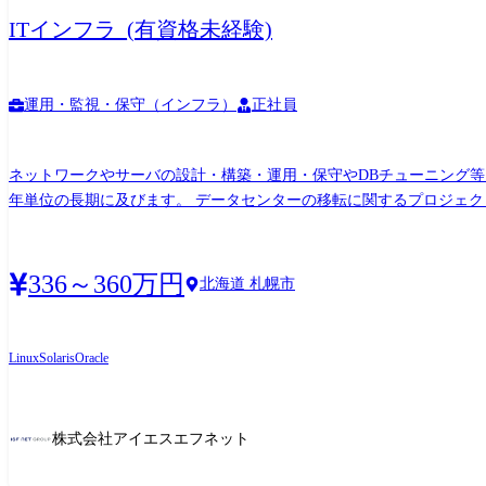
ITインフラ_(有資格未経験)
運用・監視・保守（インフラ）
正社員
ネットワークやサーバの設計・構築・運用・保守やDBチューニング等
年単位の長期に及びます。 データセンターの移転に関するプロジェ
です。 プロジェクト例 ●サーバ/セキュリティ導入…Linuxによ
336～360万円
北海道 札幌市
Linux
Solaris
Oracle
株式会社アイエスエフネット