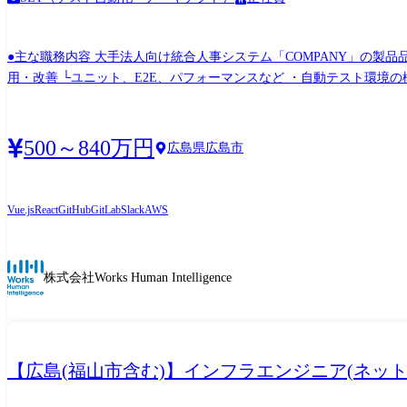
●主な職務内容 大手法人向け統合人事システム「COMPANY」の製品品質の改善を行います
用・改善 └ユニット、E2E、パフォーマンスなど ・自動テスト環境の構築
設計、マニュアル作成支援 ・品質改善計画の策定・実行 ・開発、QA、DevOpsチームとの連携 ●SETとQAの違い どちらもソフトウェア
ソフトウェアテストの自動化を担当するエンジニアであり、 QAはソフトウェアの品質管理全般を担当する職種です. ●技術スタック サ
トエンド: 開発言語:HTML, CSS, JavaScript, TypeScript ライブラリ:jQuery,
500～840万円
広島県広島市
Tomcat, IBM WebSphere クラウド: AWS, GCP, Azure, OCI CI/CD: Jenki
ースコード管理: GitHub, AWS CodeCommit, Gitlab, Subversion タスク管理: G
Workspace 【キャリアパス】 ご経験・適性に応じて担当業務を決めます。 半年後には主担当へ、2年後にはリーダーへのステップアップを期待します。 手挙げ制度や年1回の全社公募制度も
Vue.js
React
GitHub
GitLab
Slack
AWS
あるため、 ご希望に応じて幅広いキャリアパスの提供が可能です。 <事例> ・エンジニアリーダー→マネージャー(プロダクト責任者)またはスペシャリスト ※年齢での評価は行っていない
ため、入社後数年でリーダー→5年を目安にマネージャーを目指してい
ジニア以外の組織へ異動 【入社後のフォロー体制】 ・1か月程度の教育(インプット)期間の後、1～3か月のOJTでの軽微な修正や開発を行い、3～6か月程度でひとり立ちしていただきます。
株式会社Works Human Intelligence
・運用マニュアルや業務wiki、先輩などの有識者へ気軽に聞ける環
けながら開発・運用に従事いただき、 徐々に企画・設計などの裁量の大きい仕事へとチャレンジしてい
きます。 その後、ご本人の適性等により当社業務全般に変更の可能性
【広島(福山市含む)】インフラエンジニア(ネット