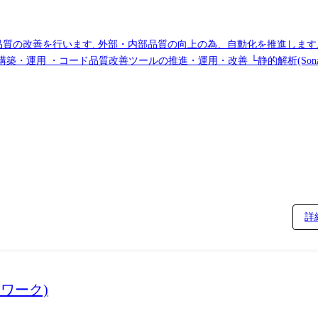
. 外部・内部品質の向上の為、自動化を推進します. ●具体的な業務内容 ・自動テストの推進・
・運用 ・コード品質改善ツールの推進・運用・改善 └静的解析(SonarQu
の品質を向上させる役割を担う職種ですが、 SETは
ーバーサイド: Java, TypeScript, Kotlin, COBOL フロン
 Vue.js, React, LESS データストア: Oracle Database, PostgreSQL, Am
ns, AWS CodeBuild, Gradle, Maven, Ant モニタリング: CloudWatch, Zabb
itHub issues, GitLab issues, Redmine, Trac 開発ツール: Visual Studi
ただける環境です。 ・プロダクト開発、テックリード、SREなど他職
詳
境が整っていますので、 ご経験が浅い方でも安心して業務を遂行できます
ただくことが可能です。 【職種について】 変更の範囲:入社後は本職種に従事いただ
があります。
ワーク)