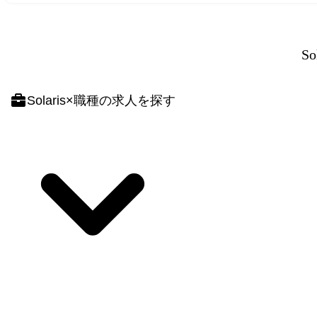
So
Solaris
×
職種
の求人を探す