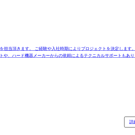
を担当頂きます。 ご経験や入社時期によりプロジェクトを決定します
クトや、ハード機器メーカーからの依頼によるテクニカルサポートもあり
るDNSサーバ統一、SGSによる統合型ゲートウェイセキュリティ実現 ●大手自
詳