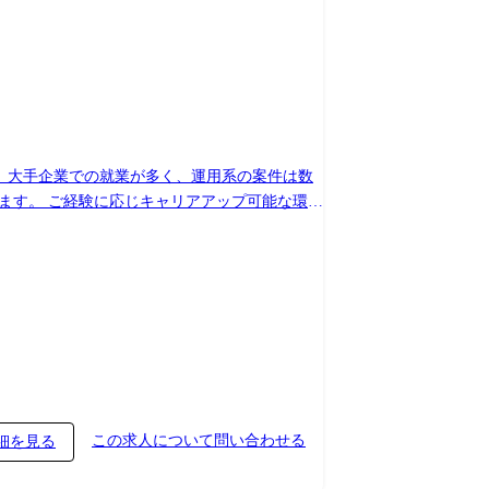
。 大手企業での就業が多く、運用系の案件は数
ます。 ご経験に応じキャリアアップ可能な環境
動車メーカー向け運用監視(70名体制)
この求人について問い合わせる
細を見る