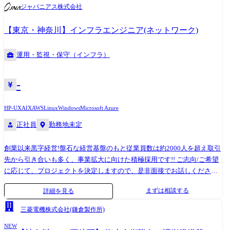
Server、RHL、Solaris、HP-UX、AIX、VMWare、Hyper-V ・クラウ
ジャパニアス株式会社
ド:AWS、Azure ●プロジェクト例 ・要件定義・設計・構築(上流) ・運
用・保守(下流) ※ご志向・ご希望に応じて、プロジェクトを決定します
【東京・神奈川】インフラエンジニア(ネットワーク)
※地元密着主義のため、地元の大手企業でのプロジェクトを前提として
います。 <ネットワーク> ・通信キャリア向けネットワーク設計、構築、
運用・監視・保守（インフラ）
運用保守 ・官公庁向け無線lanサイトサーベイ ・金融機関向けネットワ
ーク設計、構築 <サーバ> ・通信キャリア向けサーバ設計、構築、監視
・金融機関向けサイトサーバ管理 <クラウド> ・広告業界向けaws環境の
-
設計、構築 ・製造業向けazure環境の設計、構築 ・オンプレミスからク
ラウドへの移行支援 ※スキルに応じて業務をお任せします。
HP-UX
AIX
AWS
Linux
Windows
Microsoft Azure
正社員
勤務地未定
創業以来黒字経営!盤石な経営基盤のもと従業員数は約2000人を超え取引
先から引き合いも多く、事業拡大に向けた積極採用です!! ご志向/ご希望
に応じて、プロジェクトを決定しますので、是非面接でお話しください!
●取引業界 ・製造メーカー、通信キャリア、金融、流通、官公庁 等 ●
まずは相談する
詳細を見る
設計・構築 ・OS:Windows、Linux、Unix ・ツール・機器:Windows
Server、RHL、Solaris、HP-UX、AIX、VMWare、Hyper-V ・クラウ
三菱電機株式会社(鎌倉製作所)
ド:AWS、Azure ●プロジェクト例 ・要件定義・設計・構築(上流) ・運
NEW
用・保守(下流) ※ご志向・ご希望に応じて、プロジェクトを決定します