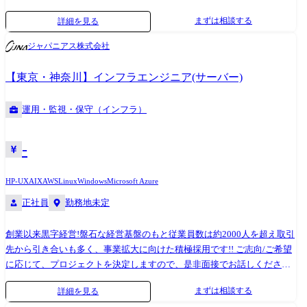
実した教育が受けられ専門的なスキルが身につきます。 【取引業界】 ●
まずは相談する
詳細を見る
製造メーカー、通信キャリア、金融、流通、官公庁 等 【サーバ基盤】
●OS: Windows、Linux、UNIX、Solaris、AIX、VM 等 ●種類: ストレ
ジャパニアス株式会社
ージ、Web、AP、仮想化 等 【プロジェクト例】 ●要件定義・設計・構
築(上流) ●運用・保守(下流) ※ご志向・経験に応じて、プロジェクトを決
【東京・神奈川】インフラエンジニア(サーバー)
定します
運用・監視・保守（インフラ）
-
HP-UX
AIX
AWS
Linux
Windows
Microsoft Azure
正社員
勤務地未定
創業以来黒字経営!盤石な経営基盤のもと従業員数は約2000人を超え取引
先から引き合いも多く、事業拡大に向けた積極採用です!! ご志向/ご希望
に応じて、プロジェクトを決定しますので、是非面接でお話しください!
●取引業界 ・製造メーカー、通信キャリア、金融、流通、官公庁 等 ●
まずは相談する
詳細を見る
設計・構築 ・OS:Windows、Linux、Unix ・ツール・機器:機器:Windows