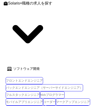
務では、当課がプロジェクトの中核を担い、社内の研究所や各技術部門
Solaris
×
職種
の求人を探す
と連携しながら、仕様策定から設計、試験、納入後の運用支援まで一貫
して関わります。 プロジェクトは数年から十数年単位で進行し、予算規
模も数十億円規模に及ぶことが多く、国家レベルの防衛インフラに貢献
する責任とやりがいのある仕事です。 業務の比重としては、設計業務が
中心となりますが、顧客との技術折衝や提案活動、現地試験対応なども
含まれ、技術力だけでなく、調整力やコミュニケーション力も求められ
ます。 特に、艦艇への搭載試験では実際に乗艦する機会もあり、現場で
のリアルな運用環境を体感しながら、製品の完成度と付加価値を高めて
いくことができます。 チームは複数の専門領域を持つ技術者で構成され
ており、互いに知見を持ち寄りながら協働するスタイルです。 入社後
は、先輩社員のサポートを受けながら徐々に担当領域を広げていただ
き、将来的にはプロジェクト全体を牽引するリーダーとしての活躍も期
ソフトウェア開発
待しています。 このポジションでは、技術者としての成長はもちろん、
社会的意義の高いプロジェクトに携わることで、誇りと達成感を得られ
る環境が整っています。 ●使用言語/環境/ツール/資格等 【OS】
フロントエンドエンジニア
Linux/RedHawk/Solaris 他 【言語】C/C++/C#/Ada 他 【ツール】
バックエンドエンジニア（サーバーサイドエンジニア）
MATLAB/VB 他 【資格等】第一級陸上無線技士/第一級陸上特殊無線技
フルスタックエンジニア
Webプログラマー
士/基本情報処理技術者/応用情報処理技術者/ネットワークスペシャリス
ト/PMP 他 会社の定める業務(※) (※)業務の都合によっては会社外の職務
モバイルアプリエンジニア
コーダー
マークアップエンジニア