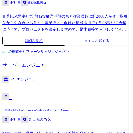
正社員
勤務地未定
創業以来黒字経営!盤石な経営基盤のもと従業員数は約2000人を超え取引
先から引き合いも多く、事業拡大に向けた積極採用です!! ご志向/ご希望
に応じて、プロジェクトを決定しますので、是非面接でお話しください!
●取引業界 製造メーカー、通信キャリア、金融、流通、官公庁 等 設
まずは相談する
詳細を見る
計・構築 OS:Windows、Linux、Unix ツール・機器:Windows Server、
RHL、Solaris、HP-UX、AIX、VMWare、Hyper-V クラウド:AWS、Azure
株式会社ファーンリッジ・ジャパン
プロジェクト例 ●各種インフラシステム構築案件におけるプロジェクト
マネジメント ●大規模インフラシステム構築における要件定義～設計構
サーバーエンジニア
築～運用保守 ●工数算出、コスト管理、スケジュール管理、リソース・
要員管理、品質管理、リスク管理 等
SREエンジニア
-
HP-UX
AIX
AWS
Linux
Windows
Microsoft Azure
正社員
東京都渋谷区