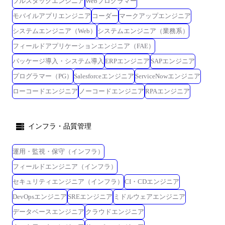
フルスタックエンジニア
Webプログラマー
モバイルアプリエンジニア
コーダー
マークアップエンジニア
システムエンジニア（Web）
システムエンジニア（業務系）
フィールドアプリケーションエンジニア（FAE）
パッケージ導入・システム導入
ERPエンジニア
SAPエンジニア
プログラマー（PG）
Salesforceエンジニア
ServiceNowエンジニア
ローコードエンジニア
ノーコードエンジニア
RPAエンジニア
インフラ・品質管理
運用・監視・保守（インフラ）
フィールドエンジニア（インフラ）
セキュリティエンジニア（インフラ）
CI・CDエンジニア
DevOpsエンジニア
SREエンジニア
ミドルウェアエンジニア
データベースエンジニア
クラウドエンジニア