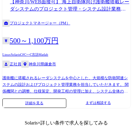
【神奈川/WEB面接可】 海上自衛隊向け護衛艦搭載レー
※地元密着主義のため、地元の大手企業でのプロジェクトを前提として
ダシステムのプロジェクト管理・システム設計業務
います。 <ネットワーク> ・通信キャリア向けネットワーク設計、構築、
【鎌倉製作所】#
運用保守 ・官公庁向け無線lanサイトサーベイ ・金融機関向けネットワ
プロジェクトマネージャー（PM）
ーク設計、構築 <サーバ> ・通信キャリア向けサーバ設計、構築、監視
・金融機関向けサイトサーバ管理 <クラウド> ・広告業界向けaws環境の
設計、構築 ・製造業向けazure環境の設計、構築 ・オンプレミスからク
500～1,100万円
ラウドへの移行支援 ※スキルに応じて業務をお任せします。
Linux
Solaris
C#
C++
C言語
Matlab
正社員
神奈川県鎌倉市
護衛艦に搭載されるレーダシステムを中心とした、大規模な防衛関連シ
ステムの設計およびプロジェクト管理業務を担当していただきます。 関
係機関との調整、仕様策定、開発工程の管理に加え、システム全体の品
質・納期・技術的完成度を確保しつつ、 予算管理やコスト最適化にも責
まずは相談する
詳細を見る
任を持って取り組んでいただきます。 ≪具体的には≫ 当社が開発・提供
する艦艇搭載用レーダシステムは、電波制御技術、航跡予測技術、ネッ
トワーク技術、表示制御技術など、複数の先端技術を融合した大規模な
Solaris
×詳しい条件で求人を探してみる
統合システムです。 入社後は、これらの技術要素を組み合わせてシステ
ム全体を設計・構築する業務に携わっていただきます。 システム設計業