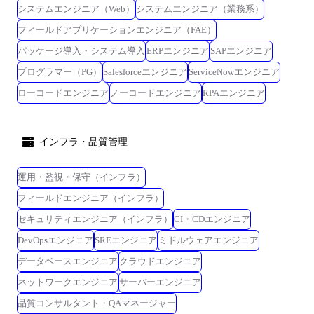
に従事するため出向又は転属を命じることがあります。 【変更の範囲】
システムエンジニア（Web）
システムエンジニア（業務系）
会社の定める場所(※) (※)業務の性質等に応じリモートワークを認める場
フィールドアプリケーションエンジニア（FAE）
合は、リモートワークを行う場所(自宅等)を含む。
パッケージ導入・システム導入
ERPエンジニア
SAPエンジニア
プログラマー（PG）
Salesforceエンジニア
ServiceNowエンジニア
ローコードエンジニア
ノーコードエンジニア
RPAエンジニア
インフラ・品質管理
運用・監視・保守（インフラ）
フィールドエンジニア（インフラ）
セキュリティエンジニア（インフラ）
CI・CDエンジニア
DevOpsエンジニア
SREエンジニア
ミドルウェアエンジニア
データベースエンジニア
クラウドエンジニア
ネットワークエンジニア
サーバーエンジニア
品質コンサルタント・QAマネージャー