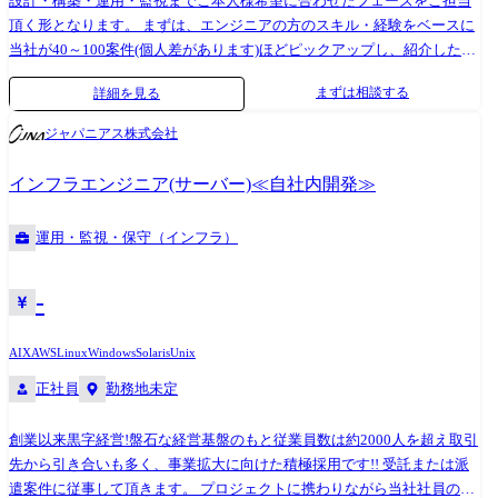
設計・構築・運用・監視までご本人様希望に合わせたフェーズをご担当
頂く形となります。 まずは、エンジニアの方のスキル・経験をベースに
当社が40～100案件(個人差があります)ほどピックアップし、紹介した案
件に対して、エンジニアの方が「A～C」の三段階評価をしていただきま
まずは相談する
詳細を見る
す。「A」評価の案件を最優先にプロジェクトへアサインします。も
し、「C」評価しかない場合は、再度当社でピックアップしますので安
ジャパニアス株式会社
心してください。 案件 【1】Windowsサーバ設計構築 証券システム 設
計・構築 ・サーバリプレース、システム新規導入対応 ・設計、およびベ
インフラエンジニア(サーバー)≪自社内開発≫
ンダ・ユーザー等と各種調整しタスクを推進 ・サーバ障害対応や、ユー
ザー問い合わせ対応などもあり ・システムはWindowsがメイン 【2】鉄
運用・監視・保守（インフラ）
道会社向けプロジェクト サーバやシステム環境の構築を担当 【3】サー
バ保守支援 サーバに関連する保守業務(パッチ適用、障害対応、性能分
析)の作業 ※上記以外のプロジェクトが多数あります。 上述のとおり、
-
貴方のスキルや経験、希望する環境を最優先に、かつ、エンジニア(社員)
の方に選択していただきます。 面接時に、貴方の希望をお聞かせくださ
AIX
AWS
Linux
Windows
Solaris
Unix
い。 開発言語 下記OS・ミドルが対象となります。 Windows Server,
正社員
勤務地未定
Linux, Solaris, HP-UX, AIX, Exchange Server, Sharepoint, Office 365, Zabbix,
AWS, Azure, VMware, Active Directory, JP1, Tivolli, Storage, EMC
創業以来黒字経営!盤石な経営基盤のもと従業員数は約2000人を超え取引
先から引き合いも多く、事業拡大に向けた積極採用です!! 受託または派
遣案件に従事して頂きます。 プロジェクトに携わりながら当社社員の充