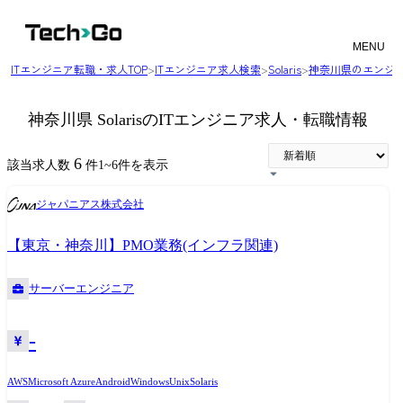
MENU
ITエンジニア転職・求人TOP
>
ITエンジニア求人検索
>
Solaris
>
神奈川県のエンジ
神奈川県 SolarisのITエンジニア求人・転職情報
6
該当求人数
件
1
~
6
件を表示
ジャパニアス株式会社
【東京・神奈川】PMO業務(インフラ関連)
サーバーエンジニア
-
AWS
Microsoft Azure
Android
Windows
Unix
Solaris