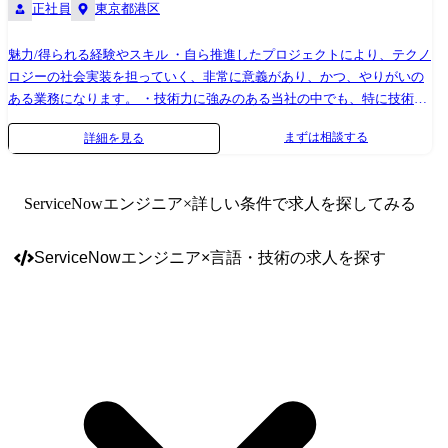
正社員
東京都港区
魅力/得られる経験やスキル ・自ら推進したプロジェクトにより、テクノ
ロジーの社会実装を担っていく、非常に意義があり、かつ、やりがいの
ある業務になります。 ・技術力に強みのある当社の中でも、特に技術力
の高いメンバがDX Solution Unitには在籍しており、メンバの開発力には
まずは相談する
詳細を見る
自信があります。 ・DX Solution UnitのPM/PLから参画いただきますが、
将来的にはDX Solution Unitのセクターリーダー(部門長)/テクニカルリー
ダーを担っていただくことも想定したポジションです。 本ポジションの
ServiceNowエンジニア
×詳しい条件で求人を探してみる
特徴 多種多様な業界業種、多くの技術領域に触れながら、プロジェクト
推進することができ、将来のキャリアパスを考える上で最適な環境を得
ることができる。
ServiceNowエンジニア
×
言語・技術
の求人を探す