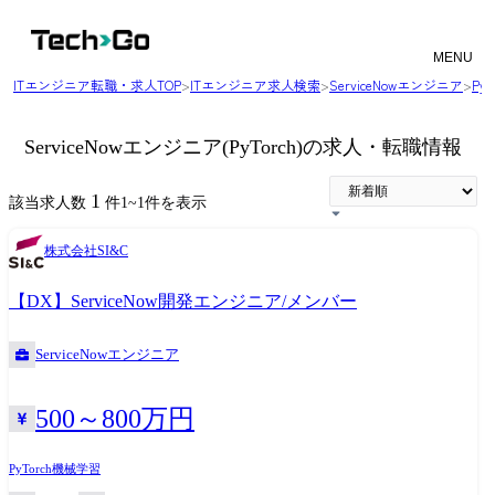
MENU
ITエンジニア転職・求人TOP
>
ITエンジニア求人検索
>
ServiceNowエンジニア
>
Py
ServiceNowエンジニア(PyTorch)の求人・転職情報
1
該当求人数
件
1
~
1
件を表示
株式会社SI&C
【DX】ServiceNow開発エンジニア/メンバー
ServiceNowエンジニア
500～800万円
PyTorch
機械学習