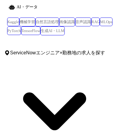
AI・データ
Kaggle
機械学習
自然言語処理
画像認識
音声認識
RAG
MLOps
PyTorch
TensorFlow
生成AI・LLM
ServiceNowエンジニア
×
勤務地
の求人を探す