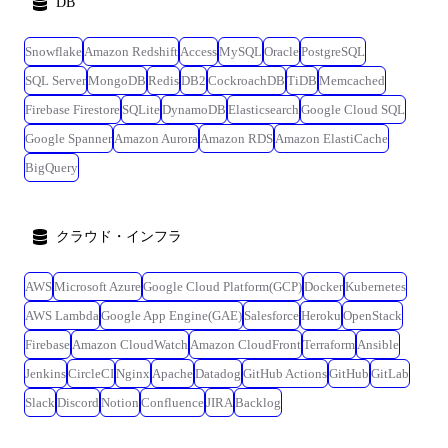
DB
Snowflake
Amazon Redshift
Access
MySQL
Oracle
PostgreSQL
SQL Server
MongoDB
Redis
DB2
CockroachDB
TiDB
Memcached
Firebase Firestore
SQLite
DynamoDB
Elasticsearch
Google Cloud SQL
Google Spanner
Amazon Aurora
Amazon RDS
Amazon ElastiCache
BigQuery
クラウド・インフラ
AWS
Microsoft Azure
Google Cloud Platform(GCP)
Docker
Kubernetes
AWS Lambda
Google App Engine(GAE)
Salesforce
Heroku
OpenStack
Firebase
Amazon CloudWatch
Amazon CloudFront
Terraform
Ansible
Jenkins
CircleCI
Nginx
Apache
Datadog
GitHub Actions
GitHub
GitLab
Slack
Discord
Notion
Confluence
JIRA
Backlog