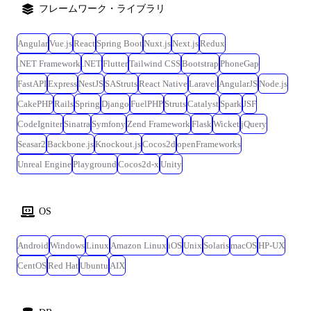
フレームワーク・ライブラリ
Angular
Vue.js
React
Spring Boot
Nuxt.js
Next.js
Redux
.NET Framework
.NET
Flutter
Tailwind CSS
Bootstrap
PhoneGap
FastAPI
Express
NestJS
SAStruts
React Native
Laravel
AngularJS
Node.js
CakePHP
Rails
Spring
Django
FuelPHP
Struts
Catalyst
Spark
JSF
CodeIgniter
Sinatra
Symfony
Zend Framework
Flask
Wicket
jQuery
Seasar2
Backbone.js
Knockout.js
Cocos2d
openFrameworks
Unreal Engine
Playground
Cocos2d-x
Unity
OS
Android
Windows
Linux
Amazon Linux
iOS
Unix
Solaris
macOS
HP-UX
CentOS
Red Hat
Ubuntu
AIX