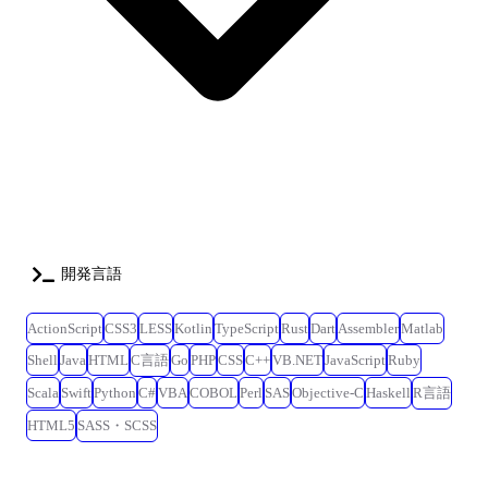
開発言語
ActionScript
CSS3
LESS
Kotlin
TypeScript
Rust
Dart
Assembler
Matlab
Shell
Java
HTML
C言語
Go
PHP
CSS
C++
VB.NET
JavaScript
Ruby
Scala
Swift
Python
C#
VBA
COBOL
Perl
SAS
Objective-C
Haskell
R言語
HTML5
SASS・SCSS