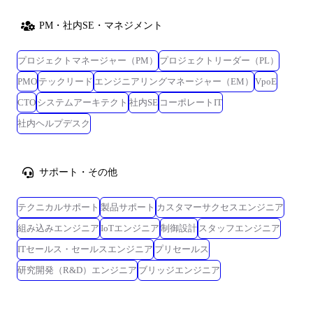
PM・社内SE・マネジメント
プロジェクトマネージャー（PM）
プロジェクトリーダー（PL）
PMO
テックリード
エンジニアリングマネージャー（EM）
VpoE
CTO
システムアーキテクト
社内SE
コーポレートIT
社内ヘルプデスク
サポート・その他
テクニカルサポート
製品サポート
カスタマーサクセスエンジニア
組み込みエンジニア
IoTエンジニア
制御設計
スタッフエンジニア
ITセールス・セールスエンジニア
プリセールス
研究開発（R&D）エンジニア
ブリッジエンジニア