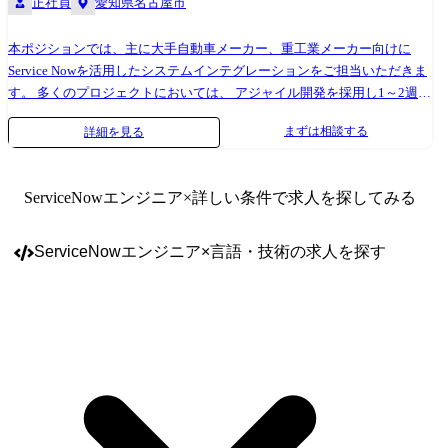
正社員
愛知県名古屋市
ウドサービス上でのアプリケーション設計・開発にフォーカスしていま
す。 ②Salesforceエキスパート/コンサルタント ③ServiceNowエキスパー
ト/コンサルタント ④SAPエンジニア/コンサルタント ⑤Dynamics365エン
本ポジションでは、主に大手自動車メーカー、重工業メーカー向けに
ジニア/コンサルタント ⑥mcframeソリューションアーキテクト ※上記②
Service Nowを活用したシステムインテグレーションをご担当いただきま
～⑥におけるシステム導入開発プロジェクトにて、要件定義から設計、
す。 多くのプロジェクトにおいては、 アジャイル開発を採用し1～2週間
開発、テスト、オフショア開発管理、技術ソリューションの提案を担当
でMVP(Minimum Viable Product)を提供し、ユーザフィードバックによる
まずは相談する
詳細を見る
●勤務地 ①クラウドアプリケーションアーキテクト 東京、名古屋、大
仮説・検証を繰り返し3～6か月でサービスリリースを行っています。 ア
阪、福岡 ②Salesforceエキスパート/コンサルタント 東京 ③ServiceNow
ジャイル開発チームでは技術的なスキルはもちろんですが、 ・GRIT(や
エキスパート/コンサルタント 東京 ④SAPエンジニア/コンサルタント
りきる力) ・傾聴するソフトスキル を駆使してエンドユーザーが満足す
ServiceNowエンジニア
×詳しい条件で求人を探してみる
東京、名古屋、大阪、広島、福岡、茨城 ⑤Dynamics365エンジニア/コ
るサービスを目指しています。 本募集はService Nowを活用したシステム
ンサルタント 東京 ⑥mcframeソリューションアーキテクト 東京、名
インテグレーションに係るプロジェクトのアジャイルチームに参画し開
古屋、大阪、福岡
発をリードするアプリケーションエンジニアもしくはインフラエンジニ
ServiceNowエンジニア
×
言語・技術
の求人を探す
アとなります。 業務の進め方は、アジャイル開発チームの一員となり1
案件を対応いただきます。 (4半期でチーム構成等の見直しを実施しま
す。) お客様との折衝頻度は活発で多く、基本的にはオンラインミーティ
ングが多いですが、対面での実施が効果的な場合は対面でミーティング
も行っています。 ・チーム体制: 3～7人程度のアジャイル開発チーム (プ
ロダクト・オーナー、スクラム・マスター、開発者)が5チーム、総人数
30程度です。 ・現場のフォロー体制: ServiceNowパートナーが利用でき
るServiceNowトレーニングコンテンツの利用が可能ですので、
ServiceNowを初めて扱う方でもキャッチアップいただくことが可能で