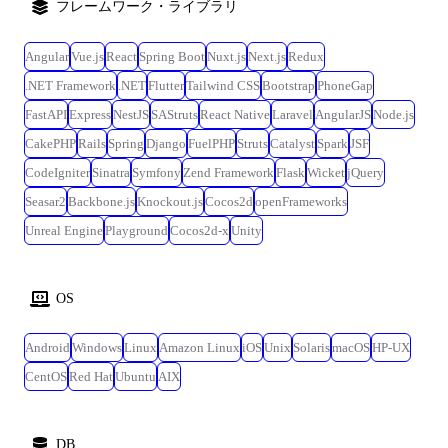
フレームワーク・ライブラリ
Angular
Vue.js
React
Spring Boot
Nuxt.js
Next.js
Redux
.NET Framework
.NET
Flutter
Tailwind CSS
Bootstrap
PhoneGap
FastAPI
Express
NestJS
SAStruts
React Native
Laravel
AngularJS
Node.js
CakePHP
Rails
Spring
Django
FuelPHP
Struts
Catalyst
Spark
JSF
CodeIgniter
Sinatra
Symfony
Zend Framework
Flask
Wicket
jQuery
Seasar2
Backbone.js
Knockout.js
Cocos2d
openFrameworks
Unreal Engine
Playground
Cocos2d-x
Unity
OS
Android
Windows
Linux
Amazon Linux
iOS
Unix
Solaris
macOS
HP-UX
CentOS
Red Hat
Ubuntu
AIX
DB