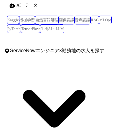
AI・データ
Kaggle
機械学習
自然言語処理
画像認識
音声認識
RAG
MLOps
PyTorch
TensorFlow
生成AI・LLM
ServiceNowエンジニア
×
勤務地
の求人を探す