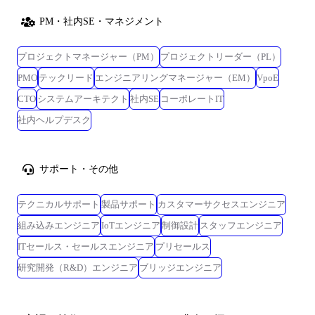
PM・社内SE・マネジメント
プロジェクトマネージャー（PM）
プロジェクトリーダー（PL）
PMO
テックリード
エンジニアリングマネージャー（EM）
VpoE
CTO
システムアーキテクト
社内SE
コーポレートIT
社内ヘルプデスク
サポート・その他
テクニカルサポート
製品サポート
カスタマーサクセスエンジニア
組み込みエンジニア
IoTエンジニア
制御設計
スタッフエンジニア
ITセールス・セールスエンジニア
プリセールス
研究開発（R&D）エンジニア
ブリッジエンジニア