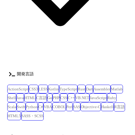
す。 トレーニング期間、業務OJT期間の確保とスクラム・マスターを中
心としたチームサポートがあります。 ・入社後、業務をお任せできるよ
うになるまでのマイルストーン(目安) オリエンテーション・基本教育(会
社共通)(数日) ServiceNowトレーニング(最大1カ月) 業務OJT(2週間) 実務ア
サイン 【変更の範囲】会社の定める業務※ ※業務の都合によっては会社
外の職務に従事させるため出向又は転任を命じることがある。
開発言語
ActionScript
CSS3
LESS
Kotlin
TypeScript
Rust
Dart
Assembler
Matlab
Shell
Java
HTML
C言語
Go
PHP
CSS
C++
VB.NET
JavaScript
Ruby
Scala
Swift
Python
C#
VBA
COBOL
Perl
SAS
Objective-C
Haskell
R言語
HTML5
SASS・SCSS