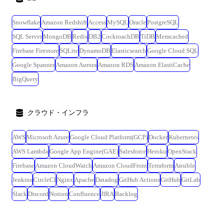
Snowflake
Amazon Redshift
Access
MySQL
Oracle
PostgreSQL
SQL Server
MongoDB
Redis
DB2
CockroachDB
TiDB
Memcached
Firebase Firestore
SQLite
DynamoDB
Elasticsearch
Google Cloud SQL
Google Spanner
Amazon Aurora
Amazon RDS
Amazon ElastiCache
BigQuery
クラウド・インフラ
AWS
Microsoft Azure
Google Cloud Platform(GCP)
Docker
Kubernetes
AWS Lambda
Google App Engine(GAE)
Salesforce
Heroku
OpenStack
Firebase
Amazon CloudWatch
Amazon CloudFront
Terraform
Ansible
Jenkins
CircleCI
Nginx
Apache
Datadog
GitHub Actions
GitHub
GitLab
Slack
Discord
Notion
Confluence
JIRA
Backlog