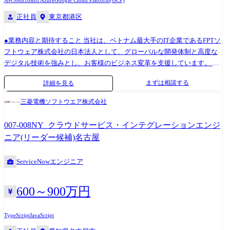
AWS
Microsoft Azure
Google Cloud Platform(GCP)
正社員
東京都港区
●業務内容と期待すること 当社は、ベトナム最大手のIT企業であるFPTソ
フトウェア株式会社の日本法人として、グローバルな開発体制と高度な
デジタル技術を強みとし、お客様のビジネス変革を支援しています。 本
ポジションでは、クラウドアプリケーション、ERP、Salesforce等、様々
まずは相談する
詳細を見る
なテクニカルスペシャリスト/アーキテクトとして、大規模システムの設
計・運用における技術的な実装をリードしていただきます。 最新の技術
三菱電機ソフトウエア株式会社
動向を常にキャッチアップし、お客様のビジネス課題に対して最適な技
術ソリューションを提案、具現化していくことがミッションです。プロ
007-008NY_クラウドサービス・インテグレーションエンジ
ジェクトチーム全体を技術面から牽引し、高品質なシステム構築を推進
ニア(リーダー候補)名古屋
していくことを期待しています。 また将来的には、技術的な専門知識や
経験を活かして、技術戦略の策定や新規技術導入など、より広範囲な役
ServiceNowエンジニア
割を担っていただく可能性もあります。 ●募集ポジション ①クラウドア
プリケーションアーキテクト クラウド基盤(AWS、Azure、GCPなど)を活
用したシステム開発プロジェクトにて、全体設計、技術設定と標準化(マ
600～900万円
イクロサービス、コンテナ基盤、API設計、マネージドサービス活用)、
非機能要件対応(可用性・スケーラビリティ・セキュリティ・コスト最適
TypeScript
JavaScript
化)を担当 ※本ポジションは、従来のインフラ設計・開発ではなく、クラ