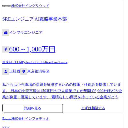
ットワークの構築 ・システム連携部の構築(SOA、API、JOB 構築) ・
語⇒Java DB⇒Oracle OS⇒Linux クラウド⇒AWS その他⇒Spring Boot ③
株式会社イングリウッド
SalseForceの導入・カスタイマイズ(CRM系) ・ServiceNowの開発・カスタ
大手通信業界 企業様 〈概要〉販売実績をもとに最適な発注数を算出する
マイズ(CRM)
システムの構築 〈規模〉150人月 〈参画工程〉要件定義、基本設計、詳
SREエンジニア|AI戦略事業本部
細設計、開発、 テスト、リリース、運用保守 〈使用技術〉 言語⇒Java、
PL/SQL、javascript DB⇒Oracle OS⇒Windows、Linux ④大手通信/ハード
ウェア販売企業様 〈概要〉ITハードウェア機器販売買取のお見積用web
インフラエンジニア
サイト開発及びエンハンス 〈規模〉70人月 〈参画工程〉要件定義、基本
設計、詳細設計、開発、テスト、リリース 〈使用技術〉 言語⇒Python
600～1,000万円
DB⇒mySQL クラウド⇒AWS その他⇒react、FastAPI、API Gateway ⑤そ
の他の例 ・メガバンク(日銀対応システムの変更) ・大手保険会社基幹業
生成AI・LLM
Python
Go
GitHub
React
Confluence
務の構築(ERPパッケージの導入・カスタマイズ) ・大手保険会社(社内シ
ステム更改) ・大手クレジットカード会社(発券システムの構築) ・大手広
正社員
東京都渋谷区
告会社データ基盤の構築/更改(AWS等、クラウド環境への移行) ・大手通
信会社(ビックデータ収集システムの構築) ・大手通信会社5G認証/コアネ
私たちは小売市場の課題を解決するための技術・仕組みを提供していま
ットワークの構築 ・システム連携部の構築(SOA、API、JOB 構築) ・
す。 日本の小売市場は150兆円の巨大産業ですが年間で3,000社ほどの企
SalseForceの導入・カスタイマイズ(CRM系) ・ServiceNowの開発・カスタ
業が倒産・廃業しています。 素晴らしい商品を持っている企業がどうす
イマイズ(CRM)
れば顧客に届けれらるかや商品の売り方を理解できていないのが現状で
まずは相談する
詳細を見る
す。 クライアントや社内から課題について担当者からヒアリングを行
い、内容からPoCを作成し検証・実施しています。 ビジネス的な要件に
株式会社インフォディオ
エンジニアの観点を加えアプローチを考えています。 エンジニア向け会
NEW