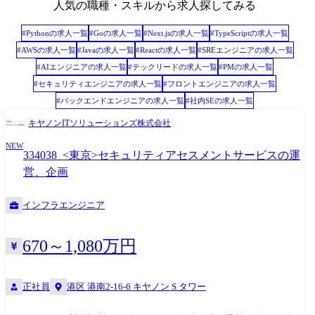
人気の職種・スキルから求人探してみる
#
Python
の求人一覧
#
Go
の求人一覧
#
Next.js
の求人一覧
#
TypeScript
の求人一覧
#
AWS
の求人一覧
#
Java
の求人一覧
#
React
の求人一覧
#
SREエンジニア
の求人一覧
#
AIエンジニア
の求人一覧
#
テックリード
の求人一覧
#
PM
の求人一覧
#
セキュリティエンジニア
の求人一覧
#
フロントエンジニア
の求人一覧
#
バックエンドエンジニア
の求人一覧
#
社内SE
の求人一覧
キヤノンITソリューションズ株式会社
NEW
334038_<東京>セキュリティアセスメントサービスの運
営、企画
インフラエンジニア
670～1,080万円
正社員
港区 港南2-16-6 キヤノン S タワー