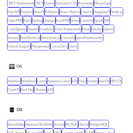
.NET Framework
.NET
Flutter
Tailwind CSS
Bootstrap
PhoneGap
FastAPI
Express
NestJS
SAStruts
React Native
Laravel
AngularJS
Node.js
CakePHP
Rails
Spring
Django
FuelPHP
Struts
Catalyst
Spark
JSF
CodeIgniter
Sinatra
Symfony
Zend Framework
Flask
Wicket
jQuery
Seasar2
Backbone.js
Knockout.js
Cocos2d
openFrameworks
Unreal Engine
Playground
Cocos2d-x
Unity
OS
Android
Windows
Linux
Amazon Linux
iOS
Unix
Solaris
macOS
HP-UX
CentOS
Red Hat
Ubuntu
AIX
DB
Snowflake
Amazon Redshift
Access
MySQL
Oracle
PostgreSQL
SQL Server
MongoDB
Redis
DB2
CockroachDB
TiDB
Memcached