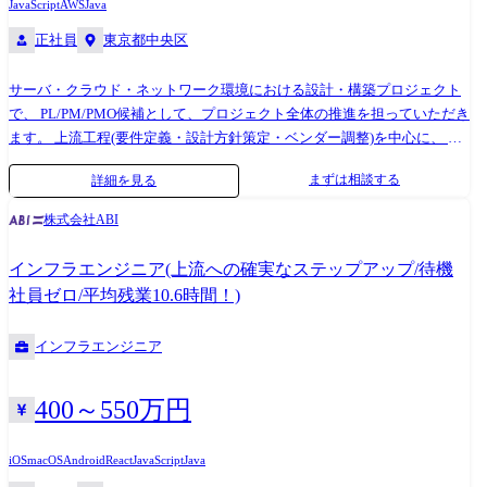
JavaScript
AWS
Java
正社員
東京都中央区
サーバ・クラウド・ネットワーク環境における設計・構築プロジェクト
で、 PL/PM/PMO候補として、プロジェクト全体の推進を担っていただき
ます。 上流工程(要件定義・設計方針策定・ベンダー調整)を中心に、 ご
志向に応じてプレイングマネージャーとして構築工程にも関わることが
まずは相談する
詳細を見る
可能です。 具体的には ●プロジェクトマネジメント(進行・品質・課題・
コスト管理) ●PMOとしてのプロジェクト改善・標準化推進 ●顧客課題の
株式会社ABI
整理、クラウド導入・最適化に向けた提案支援 ●ネットワーク/サーバ/ク
ラウド環境の設計・構築 ●チームマネジメント、メンバー育成、レビュ
インフラエンジニア(上流への確実なステップアップ/待機
ー 等 期待する役割 顧客やチームと向き合いながら、インフラ基盤の安
社員ゼロ/平均残業10.6時間！)
定と進化を両立するプロジェクト推進を担っていただくことを期待して
います。 PM/PMOとしては、進行・品質・リソースを管理し、プロジェ
インフラエンジニア
クト全体を円滑に動かす役割を担います。 DX推進の領域では、顧客課題
を的確に捉え、クラウド導入や業務最適化など、技術を起点に変革を支
援していただきます。 顧客をチームの一員として巻き込み、信頼関係を
400～550万円
築きながら、プロジェクトの成功と新たな価値創出を実現することを期
待しています。 直近のプロジェクト例 ①国内有数の通信事業者様 〈概
iOS
macOS
Android
React
JavaScript
Java
要〉マーケティング情報分析のためのデータ収集システム構築 〈規模〉