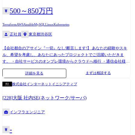
500～850万円
Terraform
AWS
Ansible
MySQL
Linux
Kubernetes
正社員
東京都渋谷区
【会社都合のアサイン『一切』なし!断言します!】 あなたの経験やスキ
ル、希望を考慮し、あなたにあったプロジェクトでご活躍いただきま
す。 ・自社サービスのオンプレ環境からクラウドへ移行 ・通信会社様向
けのサーバ/NW設計構築 ・金融会社様向けのDBの設計構築～運用 ・外
まずは相談する
詳細を見る
資系会社様の情シスやテクニカルサポート 【運用だけじゃない!設計・構
築フェーズへの挑戦】 ・要件定義・設計・構築フェーズの案件も多数あ
株式会社インターネットイニシアティブ
り ・「運用ばかりでスキル・キャリアに悩んでいる…」そんな心配は不
要! 具体的な案件例 ■大手通信会社の電子マネーサービスのインフラ設計
[228]大阪 社内SE(ネットワーク/サーバ)
⇒AWS、Azure、Docker、kubernetes ■自社サービスのオンプレ環境から
クラウドへ移行 ⇒AWS、Azure、VMware、Terraform ■通信会社様向けの
インフラエンジニア
サーバ/NW設計構築 ⇒Cisco、Juniper、RedHat、CentOS、VMware ■金融
会社様向けのDBの設計構築～運用 ⇒Oracle DB、PostgreSQL、Linux、
Shell Scripting、Ansible ※上記はあくまで一例です。 1日1000件以上の新
-
規案件情報で『やりたい技術』『希望の体制』が自由に選べる環境です!