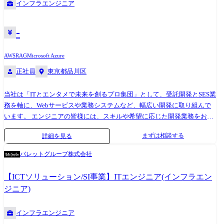
インフラエンジニア
ン:Slack,zoom(サブとしてTeams) ・GroupWear:CybozuGaroon メインでは
ありませんが総務業務(例えば備品発注、手紙の受け取り、ビル管理会社
との調整業務)など、幅広く従業員をサポートしていただくこともありま
-
す。
AWS
RAG
Microsoft Azure
正社員
東京都品川区
当社は「ITとエンタメで未来を創るプロ集団」として、受託開発とSES業
務を軸に、Webサービスや業務システムなど、幅広い開発に取り組んで
います。 エンジニアの皆様には、スキルや希望に応じた開発業務をお任
せするとともにキャリアプランや適性に応じたポジションもご提案しま
まずは相談する
詳細を見る
す。 案件例 ・電力系企業でのAWS設計構築・運用支援案件 ・Azureおよ
びAWS上でのRAG構築支援 ・大手メーカー系企業のインフラ基盤運用保
バレットグループ株式会社
守対応 ・システム監視基盤(仮想環境)サーバ環境マイグレーション業務
入社後の流れ 内定承諾後、まずはご希望を丁寧にヒアリングします! ・
【ICTソリューション/SI事業】ITエンジニア(インフラエン
やりたい工程 ・給与面について ・案件内容 ・働き方(残業少なめ など)
ジニア)
※最終的な参画決定は100%エンジニアです。
インフラエンジニア