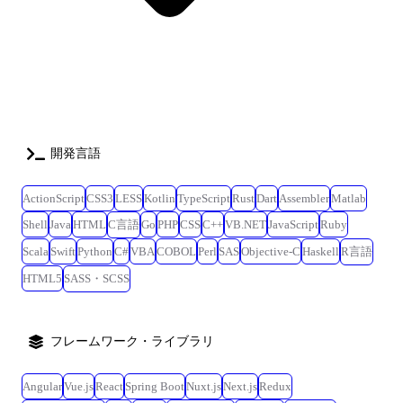
開発言語
ActionScript
CSS3
LESS
Kotlin
TypeScript
Rust
Dart
Assembler
Matlab
Shell
Java
HTML
C言語
Go
PHP
CSS
C++
VB.NET
JavaScript
Ruby
Scala
Swift
Python
C#
VBA
COBOL
Perl
SAS
Objective-C
Haskell
R言語
HTML5
SASS・SCSS
フレームワーク・ライブラリ
Angular
Vue.js
React
Spring Boot
Nuxt.js
Next.js
Redux