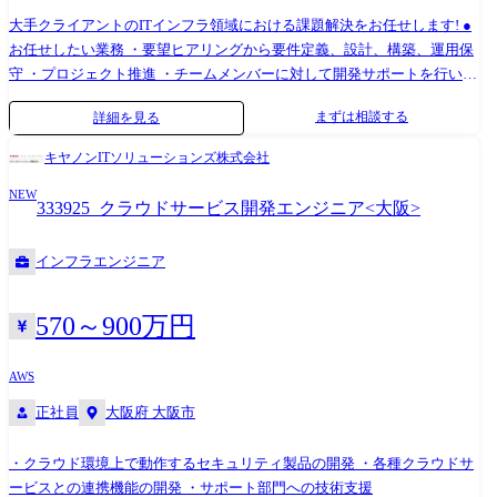
リティと高可用性を意識したアーキテクチャ設計(レプリケーション、シ
大手クライアントのITインフラ領域における課題解決をお任せします! ●
ャーディング、分散DB設計) ・バックアップ・リカバリ戦略の策定と自
お任せしたい業務 ・要望ヒアリングから要件定義、設計、構築、運用保
動化 ●セキュアなインフラ設計・運用 ・データ暗号化、SIEMの導入・運
守 ・プロジェクト推進 ・チームメンバーに対して開発サポートを行い技
用 ・アプリケーション脆弱性検査・ペネトレーションテスト ・
術でチームの生産性を向上 ・システム面での課題やプロジェクト課題に
ISO27017やSOC2などの認証制度及びGDPRなどのプライバシー保護規制
まずは相談する
詳細を見る
対し最適な解決方法の提案 ・西日本拠点インフラ部門立ち上げフェーズ
を意識したセキュリティ対策 ●アプリケーションチームとの連携 ・アプ
の組織づくり、組織推進、マネジメントコンサルシフトの主導 ・若手イ
リケーション設計段階からインフラエンジニアが関与し、最適な基盤を
キヤノンITソリューションズ株式会社
ンフラエンジニアの育成・教育 ●プロジェクト事例 ・官公庁システム統
構築 ・アプリケーション要件に合わせたDB・ストレージ・ネットワーク
NEW
合に伴う構築および更改支援プロジェクト [規模]20名 [ポジショ
のチューニング ・CI/CDパイプラインの整備、IaC(Infrastructure as Code)
333925_クラウドサービス開発エンジニア<大阪>
ン]PL [参画工程]設計・構築～導入 ・システム開発会社向け社内マスタ
の導入 ●海外展開を視野に入れたサービス基盤の構築 ・海外向けのサー
データ配信基盤構築支援 [規模]3名 [ポジション]リーダー [参画工
ビスインフラの設計・運用に関与 ・グローバルな技術カンファレンスや
インフラエンジニア
程]要件定義～リリース ・金融機関向けAWSを用いたインフラ更改プロジ
イベントに参加する機会あり ・世界基準のインフラアーキテクチャを実
ェクト [規模]3名 [参画工程]基本設計～ [手法]IaC(Teraform,Ansible )
現するための技術研究 ●技術リード & チームマネジメント ・技術的な意
思決定、アーキテクチャ戦略の策定 ・若手エンジニアの育成、技術共有
570～900万円
の推進 ・監視・障害対応の設計・自動化 ※将来的に配属部署を異動した
場合、実施する業務全般を変更する可能性あり
AWS
正社員
大阪府 大阪市
・クラウド環境上で動作するセキュリティ製品の開発 ・各種クラウドサ
ービスとの連携機能の開発 ・サポート部門への技術支援