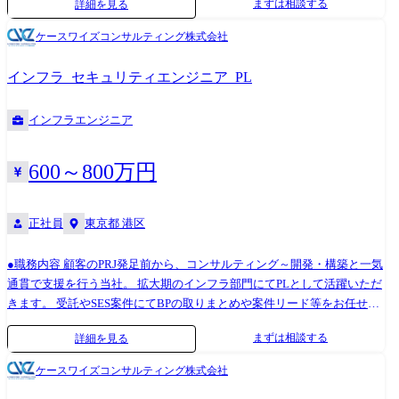
まずは相談する
詳細を見る
Azure / GCP) ・仮想化基盤の構築(VMware / Hyper-V) ・サーバ監視・障害
対応 ・インフラ改善・パフォーマンス最適化 ・設計書・構成資料の作成
ケースワイズコンサルティング株式会社
● エンジニアファーストの取り組み ①案件選択制 エンジニアの希望を
もとに案件を提示し、本人の合意のもとで参画先を決定します。 ②単価
インフラ_セキュリティエンジニア_PL
UPで給与UP 案件単価をベースに昇給を決定し、スキルアップに応じ
て収入アップが可能です。 ③待機時給与100%保証 待機期間が発生し
インフラエンジニア
た場合も給与は全額支給されます。 ④キャリア支援 定期的なキャリア
面談を実施し、スキルアップにつながる案件を優先的に提案します。
600～800万円
正社員
東京都 港区
●職務内容 顧客のPRJ発足前から、コンサルティング～開発・構築と一気
通貫で支援を行う当社。 拡大期のインフラ部門にてPLとして活躍いただ
きます。 受託やSES案件にてBPの取りまとめや案件リード等をお任せす
る予定です。 ●具体的な業務 プロジェクトリーダーとして現場での案件
まずは相談する
詳細を見る
管理やメンバー・BPの取り纏めやリードをお任せします。現在は受諾・
SES案件中心ですが、請負・プライム案件にチームで参画できる体制構
ケースワイズコンサルティング株式会社
築を進めています。 また、関係値の深い大手SIerなどの案件にPM,PMO