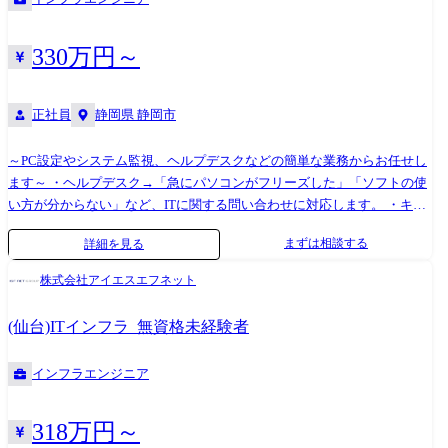
トのリーダー候補。 現場での設計構築を牽引するだけでなく、当社の内
勤受託チームと強力にタッグを組み、顧客への提案活動(プリセールス)や
新規案件の創出まで一気通貫で携わります。 「クラウド技術を極めつ
330万円～
つ、自らの手で新たなビジネスを生み出す」という、SESの枠を超えた
非常にエキサイティングな経験ができるポジションです。 ・大手SIer:受
正社員
静岡県 静岡市
託NW構築プロジェクトの統括 役割: プロジェクトマネージャー(PM) 内
容: 内勤チームと強固に連携し、受託案件としてのNW構築を完遂させま
す。 リーダーポジションとしての参画を想定しており、技術管理と組織
～PC設定やシステム監視、ヘルプデスクなどの簡単な業務からお任せし
管理の双方で手腕を発揮できる環境です。 ・大手SIer:ITサービスデスク
ます～ ・ヘルプデスク→「急にパソコンがフリーズした」「ソフトの使
の新規立ち上げ・運用移管推進 役割: プロジェクトリーダー(PL) 内容: ゼ
い方が分からない」など、ITに関する問い合わせに対応します。 ・キッ
ロベースからのサービスデスク立ち上げプロジェクト。 内勤の受託チー
ティング業務→PC・タブレットの初期設定、ネットワーク設定などを⾏
まずは相談する
詳細を見る
ムと密に連携し、L1委託のスキーム構築から顧客への提案活動までをリ
います。 ・システムやネットワークの運用・保守・監視→インターネッ
ードします。 運用設計の経験を活かし、組織を創り上げる手応えを感じ
トや社内ネットワークなどを円滑にするためのサーバー・セキュリティ
株式会社アイエスエフネット
られます。 ・大手ディストリビューター:NW構築・プリセールス支援 役
環境などの整備を⾏います。 基本的にはチーム制での配属となり、しば
割: ブリッジエンジニア 内容: 現場での技術支援に留まらず、内勤チーム
らくは先輩が横につきながらフォローします。 ゆくゆくは設計や構築、
(仙台)ITインフラ_無資格未経験者
と連携して新たな受託案件を創出する「攻め」のポジション。 プリセー
プロジェクトマネジメントといったレベルの高い仕事にチャレンジする
ルス段階から関わり、顧客の技術課題を解決するソリューションを提案
ことも可能。 グローバルに拠点を展開しているため、意欲次第では世界
インフラエンジニア
します。 ・大手シンクタンク:サーバ運用・構築および増員コンサルティ
をまたにかけて活躍できるチャンスもあります。 ●プロジェクト例 ・
ング 役割: プロジェクトマネージャー(PM) 内容: 顧客担当者との定例会を
IBM製品の技術問い合わせ対応、障害対応など ・PC、プリンタサポート
通じて、今後の増員スケジュール確認やスキル要件のヒアリングを直接
(キッティング、修理対応など)、リモートアクセスアカウント管理、e-
318万円～
実施。 現場のニーズを吸い上げ、体制強化の提案までを行う「顧客に最
Token管理 など ・サーバーリプレイスの切り出し業務、AD統合向けド