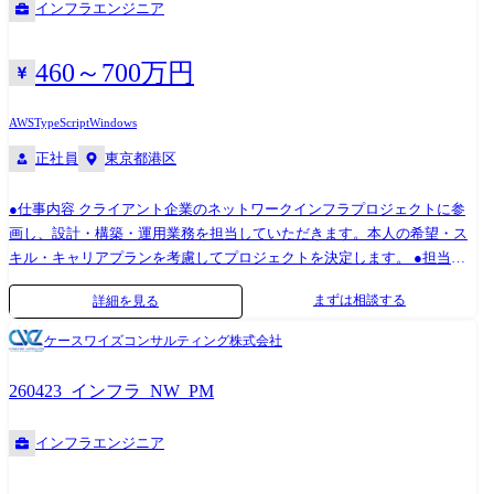
インフラエンジニア
UP 案件単価をベースに昇給を決定し、スキルアップに応じて収入アップ
が可能です。 ③ 待機時給与100%保証 待機期間が発生した場合も給与は
全額支給されます。 ④ キャリア支援 定期的なキャリア面談を実施し、
460～700万円
スキルアップにつながる案件を優先的に提案します。
AWS
TypeScript
Windows
正社員
東京都港区
●仕事内容 クライアント企業のネットワークインフラプロジェクトに参
画し、設計・構築・運用業務を担当していただきます。本人の希望・ス
キル・キャリアプランを考慮してプロジェクトを決定します。 ●担当工
程 ・ネットワーク設計 ・ネットワーク構築 ・運用・保守 ・障害対応 ・
まずは相談する
詳細を見る
構成管理・ドキュメント作成 ●エンジニアファーストの取り組み ①案件
選択制 エンジニアの希望をもとに案件を提示し、本人の合意のもとで
ケースワイズコンサルティング株式会社
参画先を決定します。 ②単価UPで給与UP 案件単価をベースに昇給を
決定し、スキルアップに応じて収入アップが可能です。 ③待機時給与
260423_インフラ_NW_PM
100%保証 待機期間が発生した場合も給与は全額支給されます。 ④キ
ャリア支援 定期的なキャリア面談を実施し、スキルアップにつながる
インフラエンジニア
案件を優先的に提案します。