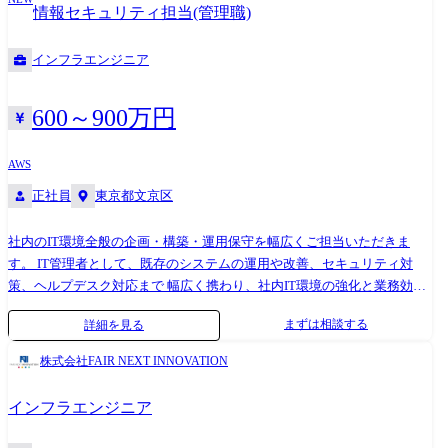
社説明資
情報セキュリティ担当(管理職)
料:https://inglewood.app.box.com/s/kpa3ydfmvwjlw2l8ffa2musebbaecqtc 課
題からPoCの検証・実施を素早く行うために新たなメンバーを募集しま
インフラエンジニア
す。 PoCの結果が良ければそのまま新システムの構築を担当していただ
きます。 APIなどバックエンドを中心とした開発 要件定義段階でのミド
ルウェアやフレームワーク等の技術選定と技術検証 API、並列分散処理
600～900万円
などアプリケーションアーキテクチャ全体の設計、実装 コーディングル
ール策定、先行開発〈共通処理部分など〉、コードレビュー 社内外の最
AWS
新技術やベストプラクティスのキャッチアップとチーム横断のセクショ
正社員
東京都文京区
ン組織内での技術共有 他の職種とのコミュニケーションを取り、要件を
整理/決定しながらプロダクトを完成まで導く
社内のIT環境全般の企画・構築・運用保守を幅広くご担当いただきま
す。 IT管理者として、既存のシステムの運用や改善、セキュリティ対
策、ヘルプデスク対応まで 幅広く携わり、社内IT環境の強化と業務効率
の向上を推進してください。 ●主な業務 ・セキュリティ管理、対策 ・自
まずは相談する
詳細を見る
社共有サーバ管理 ・社内インフラの保守運用 ・PCを含むシステム全般
の不具合対応 ・システムに関して従業員からの問い合わせ対応 ・脆弱性
株式会社FAIR NEXT INNOVATION
など情報の早期キャッチアップ、アップデートのお知らせなどの周知 ・
PマークやISO審査の対応 ・防災対応(BCP) ・アカウント、アプリケーシ
インフラエンジニア
ョン管理 ●環境 ・Microsoft365 ・セキュリティ:Sophos,CloudSecureEdge
・資産管理:LanScope ・MDM:Intune,EntraID ・コミュニケーショ