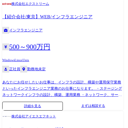
率化を推進。 ・市場導入後の保守(顧客問い合わせ)対応を元にした品質
株式会社エクストリーム
改善を推進。
【紹介会社/東京】WEB/インフラエンジニア
インフラエンジニア
500～900万円
Windows
Linux
Unix
正社員
勤務地未定
あなたにお任せしたいお仕事は、インフラの設計、構築や運用保守業務
といったインフラエンジニア業務のお仕事になります。 ・ステージング
ネットワークインフラの設計、構築、運用業務 ・ネットワーク、サーバ
の運用システム及びツール設計、構築、運用業務 ・顧客環境の脆弱性診
まずは相談する
詳細を見る
断、セキュリティ製品導入、構築～運用保守 ・セキュリティインシデン
ト発生時の調査支援/早期解決/レポート報告 ・SOC、CSIRT構築支援 ・
株式会社アイエスエフネット
ITセキュリティアーキテクチャ設計支援 ・ベンダーコントロール リクル
ートグループ、楽天グループ、サイバーエージェントグループなど、