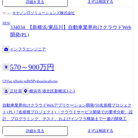
まずは相談する
詳細を見る
キヤノンITソリューションズ株式会社
NEW
334034_【新横浜/東品川】自動車業界向けクラウドWeb
開発(PL)
インフラエンジニア
570～900万円
C#
Vue.js
Node.js
AWS
Python
JavaScript
正社員
横浜市 港北区新横浜3-2-3
自動車業界向けクラウドWebアプリケーション開発(50名規模プロジェク
ト) PL ( 7名規模プロジェクト) ・クラウドサービス開発での要求分析、設
計、プログラミング、テスト、およびインフラ構築まで一連の開発工程
を担当。 ・顧客との仕様調整や設計レビューを行いながら、チームリー
まずは相談する
詳細を見る
ダーとしてプロジェクトを推進。 ・AIや自動化を活用した開発業務の効