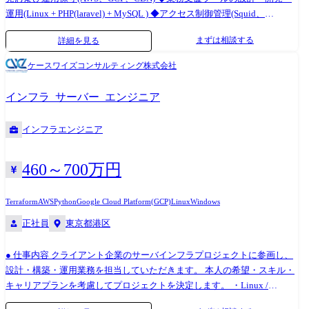
製品の構築 ・ネットワークエンジニア（サブリーダー/メンバ）：
運用(Linux + PHP(laravel) + MySQL ) ◆アクセス制御管理(Squid、
Cisco、Juniper、SDN（ACI/Nuage等）、Firewall、Load Balancerなどを利
NetSkope、Menloなど)・パブリッククラウドアクセス権限管理(AWS、
まずは相談する
詳細を見る
用したLAN/WAN環境構築、SDN技術の導入・設計 ・クラウドエンジニ
Azure) ◆クラウド上におけるWEB系アプリのインフラ構築・運用
ア（サブリーダー/メンバ）：AWS、Oracle Cloud (OCI)、IaC、
(Linux、APサーバ、Webサーバの知識) 等 自社サービスの開発も ・テ
ケースワイズコンサルティング株式会社
CloudFormation、Terraformなどのクラウドソリューションの統合・設
レワーク・リモートワーク管理のための自社新サービス『レックテレワ
計・構築 ・インフラアーキテクト（リーダー）：オンプレ/クラウド技術
ーク』 ・e-sportsのプレイヤーを支援するプラットフォーム『ゲーマーズ
インフラ_サーバー_エンジニア
（AWS、Azure、VMware、OCI、ネットワーク全般など）によるインフ
ハイ』 ・360度メタバース旅行『サブロクトリッパー(36Tripper)』 ・エ
ラアーキテクチャ策定/技術マネジメント （役割詳細補足） ・リーダ
ンジニア × 仕事AI自動マッチングサービス『エンジベース(Engibase)』
インフラエンジニア
ー：10～20名程度のチーム全体をマネジメント ・サブリーダー：5名程
など、自社サービスの開発に携わるチャンスもあります. 開発環境 言
度のメンバをマネジメント(リーダによる支援あり) ・メンバ：専門領域
語:Java、Python、C#、C/C++、PHP、JavaScript、TypeScript、Swift、
のインフラ開発（サブリーダーによる支援あり）
Kotlin、Go、Dart、Shell、Ruby、COBOL OS:Windows、Android、iOS、
460～700万円
macOS、Linux、RHEL クラウド:AWS、Azure、GCP DB:Oracle、DB2、
MySQL、PostgreSQL、MongoDB、SQL Server 等
Terraform
AWS
Python
Google Cloud Platform(GCP)
Linux
Windows
正社員
東京都港区
● 仕事内容 クライアント企業のサーバインフラプロジェクトに参画し、
設計・構築・運用業務を担当していただきます。 本人の希望・スキル・
キャリアプランを考慮してプロジェクトを決定します。 ・Linux /
Windows Server の設計・構築・運用 ・クラウド環境の設計・構築(AWS /