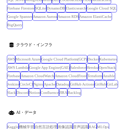
Firebase Firestore
SQLite
DynamoDB
Elasticsearch
Google Cloud SQL
Google Spanner
Amazon Aurora
Amazon RDS
Amazon ElastiCache
BigQuery
クラウド・インフラ
AWS
Microsoft Azure
Google Cloud Platform(GCP)
Docker
Kubernetes
AWS Lambda
Google App Engine(GAE)
Salesforce
Heroku
OpenStack
Firebase
Amazon CloudWatch
Amazon CloudFront
Terraform
Ansible
Jenkins
CircleCI
Nginx
Apache
Datadog
GitHub Actions
GitHub
GitLab
Slack
Discord
Notion
Confluence
JIRA
Backlog
AI・データ
Kaggle
機械学習
自然言語処理
画像認識
音声認識
RAG
MLOps