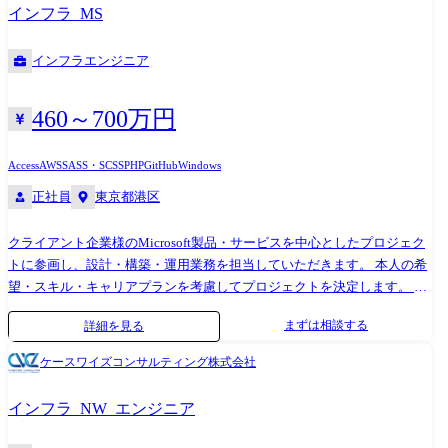
として参画する機会も多く、上流工程+顧客との関係構築スキルを磨くこ
インフラ_MS
とができます。コンサル・開発と三位一体となり、ともに事業を成長さ
せましょう。 ※変更の範囲:会社の定める業務
インフラエンジニア
460～700万円
Access
AWS
SASS・SCSS
PHP
GitHub
Windows
正社員
東京都港区
クライアント企業様のMicrosoft製品・サービスを中心としたプロジェク
トに参画し、設計・構築・運用業務を担当していただきます。 本人の希
望・スキル・キャリアプランを考慮してプロジェクトを決定します。 ・
Microsoft Azureを用いたクラウド設計・構築・運用 ・ Microsoft
まずは相談する
詳細を見る
365(Exchange / SharePoint / Teams)の導入・運用支援 ・ Active Directory /
Entra ID/ Intuneの設計・管理 ・ Windows Server環境の構築・運用 ・
ケースワイズコンサルティング株式会社
Power Platformによる業務改善 ・ 顧客先での技術支援・トラブルシュー
ティング ※スキル・志向に応じて案件・工程を決定します。 ● エンジニ
インフラ_NW_エンジニア
アファーストの取り組み ① 案件選択制 エンジニアの希望をもとに案件
を提示し、本人の合意のもとで参画先を決定します。 ② 単価UPで給与