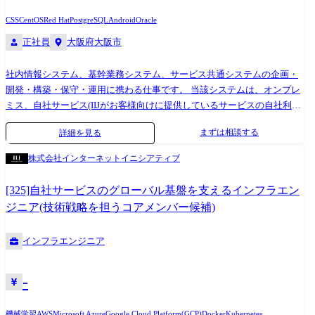
多種多様なプロジェクトがありますのでぜひあなたの希望をお聞かせく
CSS
CentOS
Red Hat
PostgreSQL
Android
Oracle
ださい
正社員
大阪府大阪市
社内情報システム、基幹業務システム、サービス共通システムの企画・
開発・構築・保守・運用に携わる仕事です。 当該システムは、オンプレ
ミス、自社サービス(IIJがお客様向けに提供しているサービスの自社利
用)、Microsoft365やBOX等の他社クラウドサービスを組み合わせていま
まずは相談する
詳細を見る
す。 内部・外部の勉強会や研修参加の機会も豊富にあり、スキルアップ
が望める環境です。 1. ネットワークエンジニア ・社内ネットワーク、グ
株式会社インターネットイニシアティブ
ループ会社との共有ネットワーク、基幹業務システムネットワーク、海
外拠点とのネットワーク等の設計・構築・運用を担当して頂きます。 ・
[325]自社サービスのグローバル基盤を支えるインフラエン
東京本社と共同での仕事となります。 -ネットワーク要件に沿った機器選
ジニア(技術戦略を担うコアメンバー候補)
定・検証・設計 -物理設置・設定投入・運用 【将来的にお任せしたい内
容】 ・チームリーダとしてより大規模な社内ネットワークの企画・設計
インフラエンジニア
をお任せします。 2. サーバエンジニア ・プロジェクトメンバとして
Windows、Linuxを利用した設計・構築・運用、及びVMwareを利用した
仮想基盤構築・運用を担当して頂きます。 ・東京本社と共同での仕事と
-
なります。 -Windows、Linux、VMwareのサーバ設計・構築・運用 -
DNS、LDAP/AD、NTP、Proxy等のサーバ設計・構築・運用 -リソース管
機械学習
AWS
Microsoft Azure
Google Cloud Platform(GCP)
Docker
Kubernetes