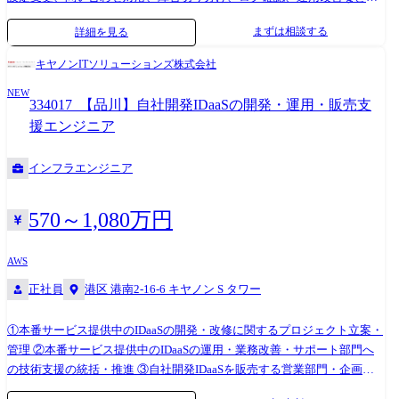
通じて、お客様のセキュアなネットワーク環境と認証基盤の安定運用を
まずは相談する
詳細を見る
支えるポジションです。 ネットワーク、クラウド、ID管理、セキュリテ
ィの幅広い領域に携わりながら、専門性を高めることができます。
キヤノンITソリューションズ株式会社
NEW
334017_【品川】自社開発IDaaSの開発・運用・販売支
援エンジニア
インフラエンジニア
570～1,080万円
AWS
正社員
港区 港南2-16-6 キヤノン S タワー
①本番サービス提供中のIDaaSの開発・改修に関するプロジェクト立案・
管理 ②本番サービス提供中のIDaaSの運用・業務改善・サポート部門へ
の技術支援の統括・推進 ③自社開発IDaaSを販売する営業部門・企画部
門への技術支援体制の構築・強化・継続