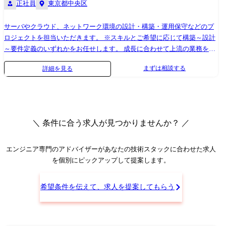
正社員
東京都中央区
120人月 〈参画工程〉要件定義、システム提案、製品PoC、基本設計、
開発、テスト、リリース、運用保守 〈使用技術〉 言語⇒Java、Shell
DB⇒Oracle OS⇒Linux その他⇒Talend ②大手飲料水サービス提供企業様
サーバやクラウド、ネットワーク環境の設計・構築・運用保守などのプ
〈概要〉加盟店(FC店)向けの基幹システム(請求・販売・顧客・受発注管
ロジェクトを担当いただきます。 ※スキルとご希望に応じて構築～設計
理)開発 〈規模〉800人月 〈参画工程〉見積/提案、要件定義、基本設
～要件定義のいずれかをお任せします。 成長に合わせて上流の業務をお
計、詳細設計、 各種テスト、リリース、運用保守(予定) 〈使用技術〉 言
任せしていく方針です。 具体的には ●サーバやクラウド、ネットワーク
まずは相談する
詳細を見る
語⇒Java DB⇒Oracle OS⇒Linux クラウド⇒AWS その他⇒Spring Boot ③
の設計・構築・保守 ●顧客のシステム環境に応じたデータベースの構築
大手通信業界 企業様 〈概要〉販売実績をもとに最適な発注数を算出する
等 期待する役割 サーバ・クラウド・ネットワークといったIT基盤を支
システムの構築 〈規模〉150人月 〈参画工程〉要件定義、基本設計、詳
え、安定稼働と最適な環境構築に向けた判断・推進を担っていただきま
細設計、開発、 テスト、リリース、運用保守 〈使用技術〉 言語⇒Java、
す。 DX推進やクラウド移行などの領域では、顧客の課題や業務環境を理
PL/SQL、javascript DB⇒Oracle OS⇒Windows、Linux ④大手通信/ハード
解し、技術的な視点から最適な改善・提案を行っていただきます。 顧客
＼ 条件に合う求人が見つかりませんか？ ／
ウェア販売企業様 〈概要〉ITハードウェア機器販売買取のお見積用web
やチームと協力しながら、安定と進化の両立を実現していくことを期待
サイト開発及びエンハンス 〈規模〉70人月 〈参画工程〉要件定義、基本
しています。 直近のプロジェクト例 ①国内有数の通信事業者様 〈概
設計、詳細設計、開発、テスト、リリース 〈使用技術〉 言語⇒Python
要〉マーケティング情報分析のためのデータ収集システム構築 〈規模〉
エンジニア専門のアドバイザー
があなたの技術スタックに合わせた求人
DB⇒mySQL クラウド⇒AWS その他⇒react、FastAPI、API Gateway ⑤そ
120人月 〈参画工程〉要件定義、システム提案、製品PoC、基本設計、
を個別にピックアップして提案します。
の他の例 ・メガバンク(日銀対応システムの変更) ・大手保険会社基幹業
開発、テスト、リリース、運用保守 〈使用技術〉 言語⇒Java、Shell
務の構築(ERPパッケージの導入・カスタマイズ) ・大手保険会社(社内シ
DB⇒Oracle OS⇒Linux その他⇒Talend ②大手飲料水サービス提供企業様
希望条件を伝えて、求人を提案してもらう
ステム更改) ・大手クレジットカード会社(発券システムの構築) ・大手広
〈概要〉加盟店(FC店)向けの基幹システム(請求・販売・顧客・受発注管
告会社データ基盤の構築/更改(AWS等、クラウド環境への移行) ・大手通
理)開発 〈規模〉800人月 〈参画工程〉見積/提案、要件定義、基本設
信会社(ビックデータ収集システムの構築) ・大手通信会社5G認証/コアネ
計、詳細設計、 各種テスト、リリース、運用保守(予定) 〈使用技術〉 言