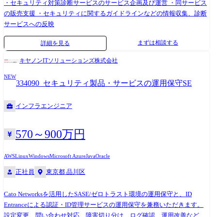
・セキュリティ対策診断サービスのサービス企画及び運営 ・同サービス
の販売支援 ・セキュリティに関するガイドラインなどの情報収集、診断
サービスへの反映
まずは相談する
詳細を見る
キヤノンITソリューションズ株式会社
NEW
334090_セキュリティ製品・サービスの運用保守SE
インフラエンジニア
570～900万円
AWS
Linux
Windows
Microsoft Azure
Java
Oracle
正社員
東京都 品川区
Cato Networksを活用したSASE/ゼロトラスト環境の運用保守と、ID
Entranceによる認証・ID管理サービスの運用保守を兼務いただきます。
設定変更、問い合わせ対応、障害切り分け、ログ確認、運用改善などを