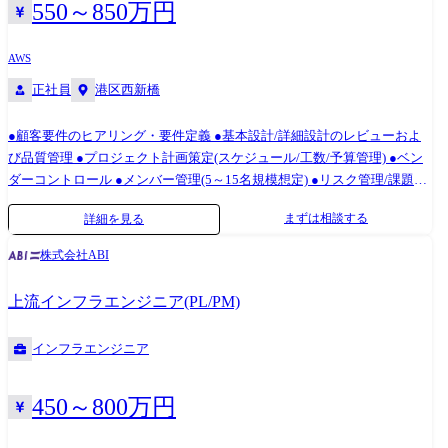
550～850万円
AWS
正社員
港区西新橋
●顧客要件のヒアリング・要件定義 ●基本設計/詳細設計のレビューおよ
び品質管理 ●プロジェクト計画策定(スケジュール/工数/予算管理) ●ベン
ダーコントロール ●メンバー管理(5～15名規模想定) ●リスク管理/課題管
理 ●顧客折衝・定例報告 ●構築・移行フェーズの統括 【プロジェクト
まずは相談する
詳細を見る
例】 ●大手企業向けネットワーク更改案件(国内/海外) ●データセンター移
設/統合案件 ●SASE導入プロジェクト ●クラウド接続基盤構築(AWS/Azure
株式会社ABI
等) 変更の範囲:会社の定める業務
上流インフラエンジニア(PL/PM)
インフラエンジニア
450～800万円