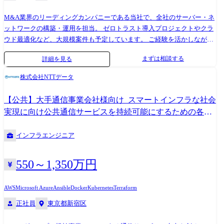
M&A業界のリーディングカンパニーである当社で、全社のサーバー・ネ
ットワークの構築・運用を担当。 ゼロトラスト導入プロジェクトやクラ
ウド最適化など、大規模案件も予定しています。 ご経験を活かしながら
裁量を持ってご活躍いただけます。 ●具体的には ・ネットワーク・サー
まずは相談する
詳細を見る
バーの構築・運用・保守 ・ゼロトラスト導入プロジェクト(半年～1年規
模)への参画 ・クラウド環境の最適化、セキュリティ強化施策の推進 ・
株式会社NTTデータ
ベンダーコントロール ・システムの安定稼働に向けた改善提案・実行 全
国拠点・グループ会社10社・海外現地法人を含む広範囲のインフラ環境
【公共】大手通信事業会社様向け_スマートインフラな社会
を担当いただきます。 今後も組織を拡大していく中で、チャレンジング
実現に向け公共通信サービスを持続可能にするための各種
なポジション・管理職などへのキャリアアップも可能です。 ●現体制 正
システムのインフラ開発を行うITスペシャリスト<1258>
社員10名、派遣社員3名
インフラエンジニア
550～1,350万円
AWS
Microsoft Azure
Ansible
Docker
Kubernetes
Terraform
正社員
東京都新宿区