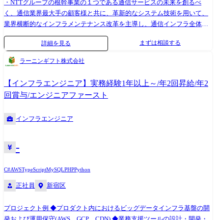
・NTTグループの根幹事業の１つである通信サービスの未来を創るべ
く、通信業界最大手の顧客様と共に、革新的なシステム技術を用いて、
業界横断的なインフラメンテナンス改革を主導し、通信インフラ全体に
貢献できるシステム開発を目指しています。 ・新規サービスの提供、既
まずは相談する
詳細を見る
存サービスの安定運用を実現するため、システムでの実現方式/構成のグ
ランドデザインから開発（設計・構築・試験）、維持・保守までをトー
ラーニンギフト株式会社
タルで行います。（システム運用自体は当社範囲外） ・大規模システム
のインフラ開発を担っており、各自の専門スキルを活かすことも、また
【インフラエンジニア】実務経験1年以上～/年2回昇給/年2
各インフラ技術を段階的に身に着けることもでき、将来的にはインフラ
回賞与/エンジニアファースト
アーキテクトとしての活躍も可能となります。 ・IOWN (Innovative
Optical and Wireless Network)構想における革新的な技術を使いこれまでの
インフラエンジニア
インフラサービスの限界を超える通信技術を創造し、社会インフラの未
来を実現するため、クラウド化/自動化/生成AIなどの最新技術を活用し、
先進的な基盤を開発/刷新していく仕事となります。 役割詳細 今までの
-
ご経験やこれからのキャリア志向などを踏まえて、ご自身のスキルを活
かせるように配属チームを検討させていただくことができます。（IPAの
C#
AWS
TypeScript
MySQL
PHP
Python
スキル標準等を参照） ※現在下記のようなインフラスキルをお持ちの方
正社員
新宿区
で、キャリア志向から同プロジェクトのアプリ開発チームへの配属希望
なども可能です。 ・サーバーエンジニア/プラットフォームエンジニア
（サブリーダー/メンバ）：RHEL、Pacemaker、Ansible、Docker、
プロジェクト例 ◆プロダクト内におけるビッグデータインフラ基盤の開
Kubernetesなどを使ったOS：クラスタソフト・運用管理製品・コンテナ
発および運用保守(AWS、GCP、CDN) ◆業務支援ツールの設計・開発・