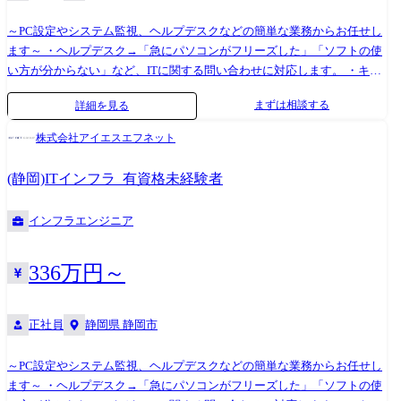
～PC設定やシステム監視、ヘルプデスクなどの簡単な業務からお任せし
ます～ ・ヘルプデスク→「急にパソコンがフリーズした」「ソフトの使
い方が分からない」など、ITに関する問い合わせに対応します。 ・キッ
ティング業務→PC・タブレットの初期設定、ネットワーク設定などを⾏
まずは相談する
詳細を見る
います。 ・システムやネットワークの運用・保守・監視→インターネッ
トや社内ネットワークなどを円滑にするためのサーバー・セキュリティ
株式会社アイエスエフネット
環境などの整備を⾏います。 基本的にはチーム制での配属となり、しば
らくは先輩が横につきながらフォローします。 ゆくゆくは設計や構築、
(静岡)ITインフラ_有資格未経験者
プロジェクトマネジメントといったレベルの高い仕事にチャレンジする
ことも可能。 グローバルに拠点を展開しているため、意欲次第では世界
インフラエンジニア
をまたにかけて活躍できるチャンスもあります。 ●プロジェクト例 ① 稼
働基盤の安定運用を支える監視・保守業務 24時間365日のシステム監
視・障害対応・問い合わせ対応を3交代制で担当。安定稼働を支える重要
336万円～
なポジションです。 ② 外資系エンドユーザー向けITサポート LCM業務
やバーチャルミーティングの運用支援を担当。グローバル環境での対応
正社員
静岡県 静岡市
スキルが身につきます。 ③ クラウドサービスの運用監視・障害対応 ア
ラーム監視やリモートでの一次対応、お客様の問い合わせ対応を担当。
クラウド環境での運用スキルを磨けます。
～PC設定やシステム監視、ヘルプデスクなどの簡単な業務からお任せし
ます～ ・ヘルプデスク→「急にパソコンがフリーズした」「ソフトの使