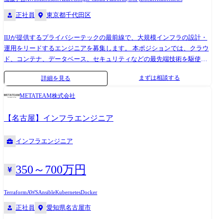
理、システム監視、機能・運用改善、自動化、脆弱性対応等の運用管理
正社員
東京都千代田区
【将来的にお任せしたい内容】 ・プロジェクトリーダとして上流工程、
品質管理、プロセス改善までお任せします。 ※将来的に配属部署を異動
した場合、実施する業務全般を変更する可能性あり
IIJが提供するプライバシーテックの最前線で、大規模インフラの設計・
運用をリードするエンジニアを募集します。 本ポジションでは、クラウ
ド、コンテナ、データベース、セキュリティなどの最先端技術を駆使
し、スケーラブルかつ高可用性のあるサービス基盤を構築していただき
まずは相談する
詳細を見る
ます。 また、アプリケーションチームと密に連携し、システムの設計段
階から関わることができるため、インフラ視点だけでなく、サービス全
METATEAM株式会社
体のアーキテクチャを最適化する経験を積むことができます。 さらに、
今後の拡張として海外向けサービス基盤の構築や、AI技術を活用した新
【名古屋】インフラエンジニア
たなインフラ設計も視野に入れています。 長期的に技術の最前線で活躍
できる環境です。 具体的な業務内容 ※記載内容はチーム全体での業務領
インフラエンジニア
域です。 技術領域が多岐に渡るので専門性や希望を考慮し主担当領域を
決定します ●スケーラブルなインフラの設計・運用 ・高可用性・耐障害
性を考慮したクラウド&オンプレ環境の設計・構築 ・仮想基盤/コンテ
350～700万円
ナ/Kubernetes環境の最適化、オーケストレーションの強化 ・マルチクラ
ウド・ハイブリッドクラウド環境の構築 ・将来的なAI活用を見据えたイ
Terraform
AWS
Ansible
Kubernetes
Docker
ンフラ設計の検討 ●大規模データベースの設計・運用 ・トラフィックの
正社員
愛知県名古屋市
多いシステム向けのDB設計・パフォーマンスチューニング ・スケーラビ