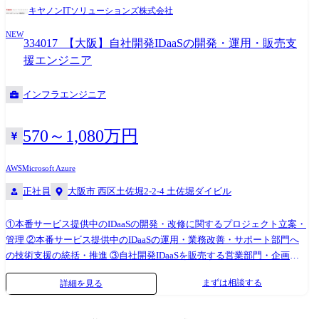
キヤノンITソリューションズ株式会社
NEW
334017_【大阪】自社開発IDaaSの開発・運用・販売支
援エンジニア
インフラエンジニア
570～1,080万円
AWS
Microsoft Azure
正社員
大阪市 西区土佐堀2-2-4 土佐堀ダイビル
①本番サービス提供中のIDaaSの開発・改修に関するプロジェクト立案・
管理 ②本番サービス提供中のIDaaSの運用・業務改善・サポート部門へ
の技術支援の統括・推進 ③自社開発IDaaSを販売する営業部門・企画部
門への技術支援体制の構築・強化・継続
まずは相談する
詳細を見る