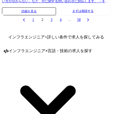
い方が分からない」など、ITに関する問い合わせに対応します。 ・キッ
ティング業務→PC・タブレットの初期設定、ネットワーク設定などを⾏
まずは相談する
詳細を見る
います。 ・システムやネットワークの運用・保守・監視→インターネッ
トや社内ネットワークなどを円滑にするためのサーバー・セキュリティ
1
2
3
4
...
58
環境などの整備を⾏います。 基本的にはチーム制での配属となり、しば
らくは先輩が横につきながらフォローします。 ゆくゆくは設計や構築、
プロジェクトマネジメントといったレベルの高い仕事にチャレンジする
インフラエンジニア
×詳しい条件で求人を探してみる
ことも可能。 グローバルに拠点を展開しているため、意欲次第では世界
をまたにかけて活躍できるチャンスもあります。 ●プロジェクト例 ・
インフラエンジニア
×
言語・技術
の求人を探す
IBM製品の技術問い合わせ対応、障害対応など ・PC、プリンタサポート
(キッティング、修理対応など)、リモートアクセスアカウント管理、e-
Token管理 など ・サーバーリプレイスの切り出し業務、AD統合向けド
メイン移行業務、メールサーバーのヘルプデスク対応 など ・GIGAス
クール向けタブレット端末キッティング、問い合わせ対応 ・打合せ決定
内容での仕様書作成業務、ベンダー調整(仕様確認、納期調整など) ・タ
イヤメーカのPCキッティング作業、システム管理(手順書あり)