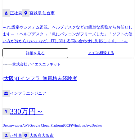
も近い」リーダーとして活躍いただきます。
メイン移行業務、メールサーバーのヘルプデスク対応 など ・GIGAス
正社員
宮城県 仙台市
クール向けタブレット端末キッティング、問い合わせ対応 ・打合せ決定
内容での仕様書作成業務、ベンダー調整(仕様確認、納期調整など) ・タ
イヤメーカのPCキッティング作業、システム管理(手順書あり)
～PC設定やシステム監視、ヘルプデスクなどの簡単な業務からお任せし
ます～ ・ヘルプデスク→「急にパソコンがフリーズした」「ソフトの使
い方が分からない」など、ITに関する問い合わせに対応します。 ・キッ
ティング業務→PC・タブレットの初期設定、ネットワーク設定などを⾏
まずは相談する
詳細を見る
います。 ・システムやネットワークの運用・保守・監視→インターネッ
トや社内ネットワークなどを円滑にするためのサーバー・セキュリティ
株式会社アイエスエフネット
環境などの整備を⾏います。 基本的にはチーム制での配属となり、しば
らくは先輩が横につきながらフォローします。 ゆくゆくは設計や構築、
(大阪)ITインフラ_無資格未経験者
プロジェクトマネジメントといったレベルの高い仕事にチャレンジする
ことも可能。 グローバルに拠点を展開しているため、意欲次第では世界
インフラエンジニア
をまたにかけて活躍できるチャンスもあります。 ●プロジェクト例 ①イ
ンフラ運用ネットワーク担当作業 ②某製品の技術支援業務 ③お客様拠点
に設置のサーバー構築
330万円～
Dreamweaver
AWS
Google Cloud Platform(GCP)
Windows
Java
Docker
正社員
大阪府大阪市