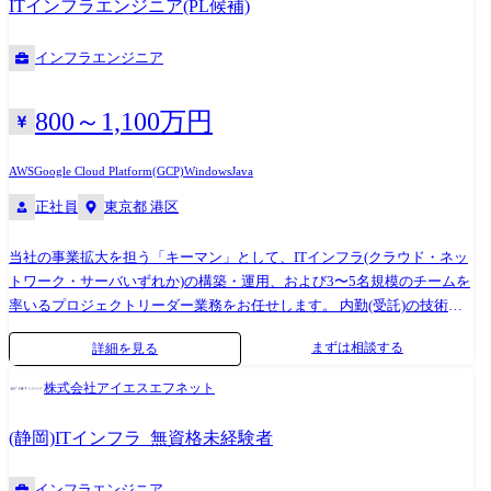
ITインフラエンジニア(PL候補)
WEB業界を牽引するトップ企業含め様々な企業と安定的な取引を行って
おります。 当社社員は、プロダクションカンパニーの一員として各社ク
インフラエンジニア
ライアントのプロジェクトに参画し、1つの会社に長年いては実現できな
い多彩なスキルやノウハウを身に付けることができます!
800～1,100万円
AWS
Google Cloud Platform(GCP)
Windows
Java
正社員
東京都 港区
当社の事業拡大を担う「キーマン」として、ITインフラ(クラウド・ネッ
トワーク・サーバいずれか)の構築・運用、および3〜5名規模のチームを
率いるプロジェクトリーダー業務をお任せします。 内勤(受託)の技術ソ
リューションチームと営業部が強固に連携し、受託・委託案件の受注拡
まずは相談する
詳細を見る
大を進めるなかで、詳細設計以降の工程からプロジェクトのマネジメン
トまでを幅広く担当していただきます。 【具体的なプロジェクト例】
株式会社アイエスエフネット
\\あなたのスキルや志向に合わせ、以下のような高レイヤーかつ、会社の
変革に直結するプロジェクトをお任せします/ ・大手ITサービス企業:最
(静岡)ITインフラ_無資格未経験者
先端クラウド設計構築&プリセールス 役割: プロジェクトリーダー(PL) 内
容: クラウド領域(AWS / Oracle Cloud等)における新規設計構築プロジェク
インフラエンジニア