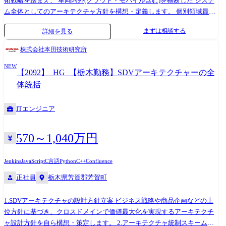
り) ■インフラ ・ネットワーク(Cisco Meraki、AnyConnect、YAMAHA、
術戦略を踏まえ、 車両内外(クラウド・モバイル含む)を横断した システ
OpenMesh、Softbank、NTT等) ・Azure(Azure Active Directory、VM、仮
ム全体としてのアーキテクチャ方針を構想・定義します。 個別領域最適
想ネットワーク、ネットワークセキュリティグループ、ExpressRoute等)
ではなく、車一台の価値最大化を前提とした全体設計が求められます。
まずは相談する
詳細を見る
■その他サービス Office365、HENNGE、LINE WORKS、Cybereason、
2.アーキテクチャ統制・ガバナンスの構築 各開発部門・機種・世代を跨
SKYSEA、kintone、Backlog、Slack、Adobe等
いだ数百名規模の開発組織に対し、 設計原則・ルール・意思決定プロセ
株式会社本田技術研究所
スを定義し、 開発全体を統制するガバナンスモデルを構築・定着させま
NEW
す。 単なるルール整備ではなく、実行させ、定着させるところまで責任
【2092】_HG_【栃木勤務】SDVアーキテクチャーの全
を持つポジションです。 3.重要開発テーマへの参画・意思決定リード ア
体統括
ーキテクチャに大きな影響を与える重要プロジェクトに自ら参画し、 基
本方針の意思決定を主導します。 4.技術リーダーシップおよびメンバー
ITエンジニア
育成 アーキテクト・エンジニアに対して、設計思想や技術判断の指針を
示し、 組織全体のアーキテクチャ設計力の底上げを担います。 ・設計レ
ビューやディスカッションを通じた技術指導 ・アーキテクト人材の育
570～1,040万円
成・輩出 ・複雑な技術課題に対する意思決定支援 自らの専門性をもって
チームを率い、技術で牽引するリーダーシップが求められます。 ※専門
Jenkins
JavaScript
C言語
Python
C++
Confluence
性や適性、会社ニーズなどを踏まえ、会社が定める業務への配置転換を
正社員
栃木県芳賀郡芳賀町
命じる場合があります。 【使用ツール】 AUTOSAR Adaptive/Classic,
C/C++, Python, Javascript, シェルスクリプト, Doors, EnterpriseArchitect,
CAMEO/PREEvision, JIRA/Confluence, Git, SVN, Jenkins, GoogleTest
1.SDVアーキテクチャの設計方針立案 ビジネス戦略や商品企画などの上
framework, Docker, Claude/Claude Code etc.
位方針に基づき、クロスドメインで価値最大化を実現するアーキテクチ
ャ設計方針を自ら構想・策定します。 2.アーキテクチャ統制スキームの