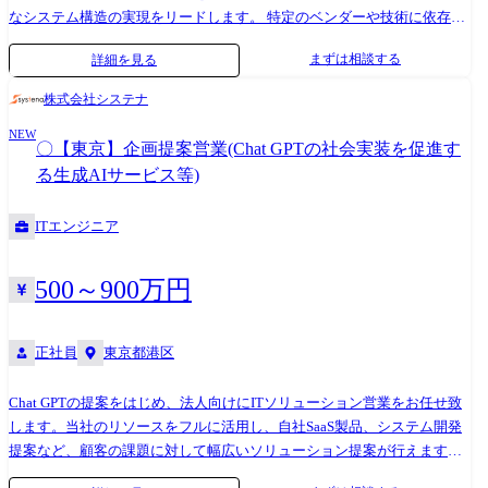
なシステム構造の実現をリードします。 特定のベンダーや技術に依存せ
ず、約5万名のプロフェッショナルネットワークを活用しながら、ゼロベ
まずは相談する
詳細を見る
ースで技術選定・アーキテクチャ設計を行い、ビジネスと技術の両面か
らプロジェクト成功に貢献します。 業務内容 ・システム全体のアーキテ
株式会社システナ
クチャ設計(アプリ/API/インフラ) ・技術選定およびアーキテクチャ方針
NEW
の策定 ・業務要件・非機能要件を踏まえた設計および技術的意思決定 ・
〇【東京】企画提案営業(Chat GPTの社会実装を促進す
技術課題・リスクの特定および解決方針の提示 ・ステークホルダーとの
る生成AIサービス等)
合意形成(顧客・経営層含む) ・開発チームの技術リードおよび品質担保
募集職種の期待役割 本ポジションは、プロジェクトにおける技術責任者
ITエンジニア
として、アーキテクチャ設計および技術意思決定をリードいただきま
す。単なる設計に留まらず、業務要件と技術要件の両立を図りながら、
ビジネス成果に直結するシステム構築を推進する役割を期待していま
500～900万円
す。 プロジェクト例 ・業務系システム刷新における全体アーキテクチャ
設計 ・クラウド移行/クラウドネイティブ基盤構築 ・IoTプラットフォー
ム/データ基盤構想策定 ・テスト戦略・品質改善プロセスの設計 メッセ
正社員
東京都港区
ージ 既存の技術やアーキテクチャに縛られず、あるべきシステムをゼロ
ベースで設計できる環境です。 技術的な最適解を追求し、設計に責任を
Chat GPTの提案をはじめ、法人向けにITソリューション営業をお任せ致
持ちたい方を歓迎します。
します。当社のリソースをフルに活用し、自社SaaS製品、システム開発
提案など、顧客の課題に対して幅広いソリューション提案が行えます。
●新規顧客開拓活動・既存顧客への深堀提案 ●パートナー企業との協業戦