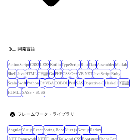
開発言語
ActionScript
CSS3
LESS
Kotlin
TypeScript
Rust
Dart
Assembler
Matlab
Shell
Java
HTML
C言語
Go
PHP
CSS
C++
VB.NET
JavaScript
Ruby
Scala
Swift
Python
C#
VBA
COBOL
Perl
SAS
Objective-C
Haskell
R言語
HTML5
SASS・SCSS
フレームワーク・ライブラリ
Angular
Vue.js
React
Spring Boot
Nuxt.js
Next.js
Redux
.NET Framework
.NET
Flutter
Tailwind CSS
Bootstrap
PhoneGap