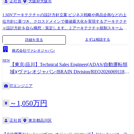
正社員
大阪府大阪市
1.SDVアーキテクチャの設計方針立案 ビジネス戦略や商品企画などの上
位方針に基づき、クロスドメインで価値最大化を実現するアーキテクチ
ャ設計方針を自ら構想・策定します。 2.アーキテクチャ統制スキームの
構築・定着 各開発部門と連携しながら、世代・機種を横断した開発効率
まずは相談する
詳細を見る
と品質を両立するための統制スキームを構築・定着させます。 ※実装そ
のものではなく、全体を俯瞰し統制する立場として関与します。 3.重要
株式会社ヴァレオジャパン
開発テーマへの参画・意思決定リード アーキテクチャに大きな影響を与
NEW
える重要プロジェクトに自ら参画し、 基本方針の意思決定を主導しま
【東京/品川】Technical Sales Engineer(ADAS/自動運転領
す。 単なるレビューではなく、自ら現場に入り込み、方向性を決め切る
域)(ヴァレオジャパン/BRAIN Division/REQ2026069118/
役割です。 ※専門性や適性、会社ニーズなどを踏まえ、会社が定める業
◎)
務への配置転換を命じる場合があります
ITエンジニア
～1,050万円
正社員
東京都品川区