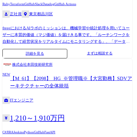
報収集・分析を通じて社会イノベーション事業に貢献する。 【職務詳
Ruby
Terraform
GitHub
Slack
Datadog
GitHub Actions
細】 アカウントとなりうる潜在的な顧客のマネジメント計画を策定し、
正社員
東京都品川区
実行する。あわせて、顧客と相互に効果的な情報共有を行い、顧客と強
調した問題解決を可能にする。 顧客訪問や打合せ毎に明確な目標を設定
freeeにおけるAIラボのミッションは、機械学習や統計処理を用いてユー
する。その中で把握した顧客の関心事・ニーズ・課題・懸案事項に沿っ
ザーに本質的価値（マジ価値）を届けきる事です。「ルーチンワークを
て情報を提供する。 顧客のニーズを満たす複雑な標準製品・サービスソ
自動化して経営状況をリアルタイムにモニタリングする」、「データド
リューションの構成や内容を把握し、これらを明確な根拠と標準的な取
リブンな意思決定と経営のアクションをサポートする」など、freeeが提
引条件で顧客に提示、顧客の同意を得る活動を周囲と協調して進める。
まずは相談する
詳細を見る
供するサービスにとって必要不可欠なコア技術を一から考えて実現し、
継続的な進化を支えています。 本ポジションでは、従来の機械学習技術
株式会社本田技術研究所
に加え、LLM, AI Agentを活用したプロダクトへの新しい価値提供や、AI
NEW
時代のデータストアをリードするエンジニアとして、LLM, AIAgent領域
【M_61】【2098】_HG_※管理職※【大宮勤務】SDVア
の開発および評価を牽引していただきます。 ●業務内容詳細 freeeの全サ
ーキテクチャーの全体統括
ービスにまたがる機械学習技術を活用したプロダクト開発、および新規
技術分野の研究・調査をお任せします。 ・LLM, AI Agent関連の評価・開
ITエンジニア
発（メインミッション） ・LLMやAI Agentを活用した新規プロダクトの
企画・開発、およびモデルやエージェントの精度評価・検証・改善。 ・
全社向けに、LLMを活用した業務効率化基盤の構築と運用、プロダクト
1,210～1,910万円
へのLLM組み込み基盤の構築。 ・機械学習モデルの評価・開発 ・画像認
識（OCR）、異常検知などのアルゴリズム開発。 ・MLOps / データ処理
C#
JIRA
Jenkins
Python
GitHub
FastAPI
パイプライン ・プロダクトの継続運用、効率的な開発を支援するデータ