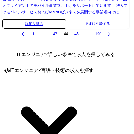
人クライアントのモバイル事業立ち上げをサポートしています。 法人向
けモバイルサービスおよびMVNOビジネスを展開する事業者向けに、モ
バイルサービスの導入・活用を支援するIT/技術コンサルタントを募集し
まずは相談する
詳細を見る
ます。 ご経験に応じて、以下のいずれか、または両方をご担当いただき
ます ①既存顧客向け:サービス改善・拡張支援 既存導入済み顧客に対
1
...
43
44
45
...
190
し、継続的な運用・改善支援を行います。 【主な業務】 ・利用状況や課
題の整理・分析 ・追加要件/改善ニーズのヒアリング ・社内開発部門と
の連携・要件調整 ・サービス改善・機能追加提案 ・顧客折衝および定例
ITエンジニア
×詳しい条件で求人を探してみる
コミュニケーション ②新規顧客向け:MVNO事業立ち上げ支援 新たにモ
バイルサービスを開始する顧客・事業者に対し、導入支援を行います。
ITエンジニア
×
言語・技術
の求人を探す
【主な業務】 ・顧客の事業内容・課題・要望のヒアリング ・サービス構
成/仕様設計の検討および提案 ・提案資料作成およびプレゼンテーション
・要件整理、関係部署との調整 ・案件によっては、サービス立ち上げま
でのプロジェクト推進(進行管理/関係者調整) ※将来的に配属部署を異動
した場合、実施する業務全般を変更する可能性あり