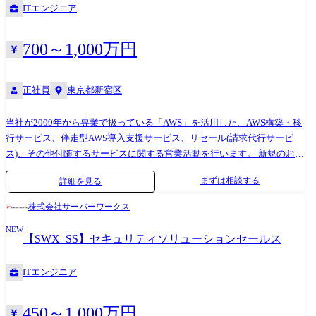
ITエンジニア
いての企画・提案を行います。お客様と共に社会インフラを支えなが
ら、新しい社会を目指した未来につながるチャレンジをしています。
【業務系事業】 ・お客様の課題や事業方針に沿った業務改善・DX化を提
700～1,000万円
案する活動 【インフラ系事業】 ・日立の技術だけではなく、他社との協
創により、お客様の業務改革の推進および利用者サービスの向を目的と
正社員
東京都新宿区
したインフラ基盤の構築、提案する活動 【職務詳細】 ●各案件の担当者
として、上司の指示を仰ぎながら、担当のお客様との関係を深化・構築
するため、お客様の課題、組織構造、意思決定の仕組みを理解し、最適
当社が2009年から専業で扱っている「AWS」を活用した、AWS構築・移
なソリューション・クラウドサービス・デジタルサービス(IT・OT・プロ
行サービス、伴走型AWS導入支援サービス、リセール(請求代行サービ
ダクト)などを組み合わせて提案活動に従事いただきます。 ●社会課題、
ス)、その他付随するサービスに関する営業活動を行います。 新規のお客
業界のトレンドやニーズ等、価値起点を視野に入れた情報収集・分析を
様へのインバウンドセールスおよび既存のお客様へのリテンションが主
まずは相談する
詳細を見る
通じて社会イノベーション事業に貢献いただきます 【働く環境】 ①配属
となります。 パッケージ化されたサービスをご案内するのではなく、お
組織/チームについて 組織では20代～40代まで、幅広い年齢層の社員が
客様の事業を深く理解し、お客様の長期的な成長を見据えた提案型の営
株式会社サーバーワークス
活躍しており、メーカーやSIer出身の方もいれば、元医療品営業など、
業活動を行います。 (雇入れ直後) 営業業務、および関連付随業務 (変更の
様々な経験・バックグラウンドを持ったメンバーが集まっています。 ２
NEW
範囲)会社の定める業務 【具体的な業務内容】 法人のお客様向けの提案
【SWX_SS】セキュリティソリューションセールス
～３名でチーム形成をし、共同でいくつかのテーマに基づき戦略立案、
活動・リテンションをお任せします。 新規/既存どちらもご担当いただく
提案活動を担当いただきます。 ②働き方について 配属後は、指導員の下
ことを想定しています。 当社ではマーケティング組織が以下の3つの機
ITエンジニア
で、業務の進め方を学んでいただきます。 又、長期で継続的に教育カリ
能を有し、案件化までを組織的に対応しています。 ●リードジェネレー
キュラムが組まれており、年次にあった研修制度によりスキル向上を図
ション(認知・興味の獲得) ●リードナーチャリング(見込み顧客に対する
ります。 若手を中心に経験者採用で活躍しているメンバーも多く、在宅
購買意欲醸成) ●インサイドセールス パートナーからの紹介・Webフォー
450～1,000万円