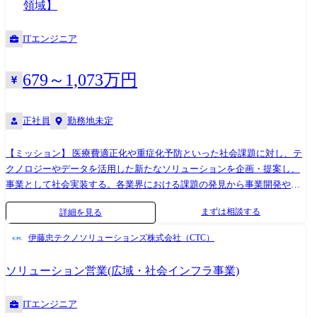
領域】
contexts - Go beyond requirement fulfillment to explain why specific
ョンとしています。 【携わる事業・ビジネス・サービス・製品など】 国
specifications and configurations are optimal - Elevate customer thinking
内外の大規模製鉄所に対し、制御システム(圧延・加熱・搬送・品質管理
ITエンジニア
through consultative, insight-driven proposals (“teach the customer”)
等)や最新のDX技術(AI、ビッグデータ、IoT等)を活用したシステムの導
4.Bridging Technology and Business - Align Technology Development Plans
入・最適化に携わります。エンジニアとして、システム設計、仕様検
(TDP) with customer roadmaps - Collaborate with Project Management and
討、技術提案、プロジェクトマネジメントまで幅広い領域をカバーして
679～1,073万円
R&D to design optimal specifications and pricing - Lead proposals that are
いただきます。 <製品・ソリューション一覧>
both technically feasible and economically sound 5.Optimization of Pricing,
https://www.hitachi.co.jp/products/it/control_sys/steel_system/index.html <
Specifications & Competitiveness - Lead specification development based on
鉄鋼制御システム 納入実績>
正社員
勤務地未定
target pricing - Coordinate pricing strategy with the Product Group Customer
https://www.hitachi.co.jp/products/it/control_sys/steel_system/delivery_record.
Director - Define and communicate clear differentiation points against
<AIを活用した冷間圧延機のリアルタイム制御技術>
【ミッション】 医療費適正化や重症化予防といった社会課題に対し、テ
competitors 6.nternal Alignment & Team Development - Deliver product and
https://www.hitachi.co.jp/New/cnews/month/2017/10/1031c.pdf <鉄鋼生産の
クノロジーやデータを活用した新たなソリューションを企画・提案し、
technical training to sales teams - Participate in Order Intake budgeting and
バリューチェーンをAIで最適化>
事業として社会実装する。各業界における課題の発見から事業開発やソ
Mid-Term Plan (MTP) processes - Drive mid-term strategies in collaboration
https://www.hitachihyoron.com/jp/archive/2020s/2020/06/pdf/06b07.pdf
リューション企画、提案、導入、運用設計までを一気通貫で推進し、継
with the Product Group Sales Director
まずは相談する
詳細を見る
【職務概要】 製鉄・鉄鋼業界の大手顧客を対象に、電気制御システムや
続的な価値創出を実現する。 【主な業務内容】 法人および健康保険組合
DXソリューションの設計・導入に関わっていただきます。 顧客との打合
向けヘルスケア事業の事業開発、ソリューション企画、提案および実装
伊藤忠テクノソリューションズ株式会社（CTC）
せ、要件ヒアリング、導入計画の策定といった上流工程から、技術提
推進 【具体的な業務】 ・健康保険組合や企業人事部門などにおける重症
案、プロジェクトの全体統括まで、システムエンジニア(SE)およびプロ
化予防、医療費適正化、健康増進などのヘルスケア事業の開発 ・AIやデ
ソリューション営業(広域・社会インフラ事業)
ジェクトマネージャー(PM)としての役割を横断的に担っていただくこと
ータ活用など、先端テクノロジーを活用した新規ソリューション企画 ・
を期待しています。 【職務詳細】 以下のような業務を中心にご担当いた
事業戦略、事業計画および各種KPIの策定 ・RFP/公募案件対応(提案書作
ITエンジニア
だきます: ・鉄鋼プラント向け電気制御システムの導入に関する顧客折
成、事業スキーム設計、プレゼンテーション、見積作成、質疑対応) ・提