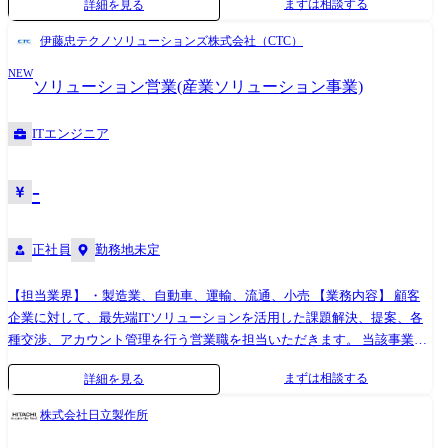
まずは相談する
詳細を見る
トレーニング実施 ・OI予算、Mid Term Plan(MTP)策定プロセスへの参画
料プラン利用可能 ・メンター制度
ロダクトソリューションを駆使したSI提案を導出します。 ●業務範囲と
・Product Group Sales Directorと連携した中期戦略推進 【Company
して、パーミッションの取得から、お客様の中期経営計画や課題をサー
伊藤忠テクノソリューションズ株式会社（CTC）
Overview | Valeo Japan】 Valeo Japan is the Japanese subsidiary of Valeo
ベイし、お客様の課題にあったソリューションを提案していきます。 ま
Group, a global automotive parts supplier headquartered in France. The
NEW
た、プロジェクト化したものに対しクリティカルサクセスファクター(主
ソリューション営業(産業ソリューション事業)
company operates multiple development and manufacturing sites across
要成功要因)は何かを整理し、その後技術(エンジニア)と連携し契約に繋
Japan, where it designs, develops, and manufactures products that support
げていくため、一気通貫して対応することができます。 ●アカウントプ
ITエンジニア
next-generation mobility, including electrification, ADAS (Advanced Driver
ランを策定して、顧客シェアの向上に努め、深堀をする提案営業を実践
Assistance Systems), and automotive lighting. 【Division and Products】
します。これにより、顧客関係性を構築するキーマンへと成長を図りま
Valeo Japan is composed of four divisions: 1)Power Division : Designs,
す。 ●カウンターとなるシステム部門はパーソルグループ以外の多様な
-
develops, and manufactures products and solutions related to thermal
業種顧客(外販)と向き合うSI・コンサルデリバリ部隊です。 ●特定ソリュ
management, comfort, and electric powertrains to accelerate electrification.
ーション領域のビジネスを拡大し、新たに営業管理職ポジションを獲得
2)Brain Division : Designs, develops, and manufactures products and
正社員
勤務地未定
することも可能です。 ※担当職種の変更の範囲: 会社の定める職種(出向
solutions to accelerate ADAS (Advanced Driver Assistance Systems) and
を命じることがあり、その場合は出向先の定める職種)
reimagine interior experiences. 3)Light Division : Designs, develops, and
【担当業界】 ・製造業、自動車、運輸、流通、小売 【業務内容】 顧客
manufactures products and solutions for lighting everywhere. 4)Valeo Service
企業に対して、最先端ITソリューションを活用した課題解決、提案、各
Division : Provides after-sales services for all products from Divisions 1-3.
種交渉、アカウント管理を行う営業職を担当いただきます。 当該事業に
This position is within the Brain Division. 【What Is This Position About?】
おける顧客・業界の中から1社ないし数社をご担当いただき、国内外の最
まずは相談する
詳細を見る
This position is a Business Development Manager who works closely with the
新技術に精通した社内のエンジニアをはじめ各分野における世界トップ
Key Account Manager (Sales) as a partner to create new business
クラスのパートナー企業と協業し、顧客企業の課題抽出、提案、システ
株式会社日立製作所
opportunities. Rather than serving as a sales support or coordination role, this
ム開発・構築、導入後の保守・運用など各フェーズにおける顧客対応や
is a proactive, front-line position that drives customers from both technical