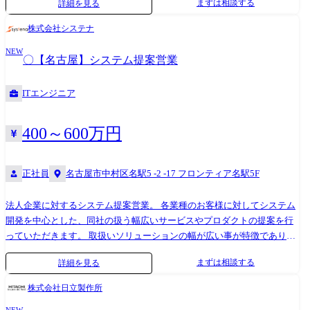
まずは相談する
詳細を見る
略 ※大手上場企業のお客様が大半を占めます。 Chat GPTなどの最先端技
術から、社内システム開発など幅広いソリューションを持つ当社だから
株式会社システナ
こそ、商材に縛られず、顧客の課題に最適なソリューションを提案いた
NEW
だけます。お客様とのリレーションの構築ならびに課題提起によるソリ
〇【名古屋】システム提案営業
ューション提案スキルが身につきます。
ITエンジニア
400～600万円
正社員
名古屋市中村区名駅5 -2 -17 フロンティア名駅5F
法人企業に対するシステム提案営業。 各業種のお客様に対してシステム
開発を中心とした、同社の扱う幅広いサービスやプロダクトの提案を行
っていただきます。 取扱いソリューションの幅が広い事が特徴であり、
業務システム開発はもちろん、スマホアプリ/自社製品(数十種類以上)/ク
まずは相談する
詳細を見る
ラウド/IOT/ロボッティクス、金融基幹業務開発と多岐に渡ります。 既存
のお客様を中心に、商談設定、クライアントの経営・ビジネス課題ヒア
株式会社日立製作所
リング、ソリューション企画、資料作成、価格設定、現場へのディレク