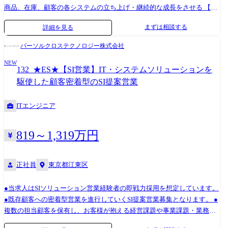
この価値なら勝てる」提案を形にする いわば、Valeoの技術を“受注”とい
商品、在庫、顧客の各システムの立ち上げ・継続的な成長をさせる 【主
う結果に変換する役割を担います。 Technical Sales Engineerよりも事業
要業務】 ・自社EC並びにデジタルプラットフォーム、周辺システムの企
まずは相談する
詳細を見る
視点・受注責任が強く、Key Account Managerよりも技術・プロジェクト
画/設計/開発/保守運用業務 ・生成AIを活用した会社全体の生産性の向上
への踏み込みが深い、その中間かつ中核に位置するポジションです。
・インフラ設計/保守運用 ・新技術の積極的な検証 ・情報セキュリティ
パーソルクロステクノロジー株式会社
【主な業務内容】 ●新規ビジネス・新規プロジェクトの創出 ・担当プロ
や不正アクセスの対策 ・ネイティブアプリに連携するサーバサイドシス
ダクトラインにおける販売目標 ・新規案件の定義・OEM向け新規案件
NEW
テム開発 【開発手法】 ・生成AIを積極的に活用した開発 ・クリーンア
132_★ES★【SI営業】IT・システムソリューションを
(New Project)のターゲット設定・企画立案 ・Key Account Managerと連携
ーキテクチャを意識した設計開発 ・テスト駆動開発 ・ペアプロ、モブプ
駆使した顧客密着型のSI提案営業
した受注戦略の策定・実行 ●受注獲得(Order Intake)への責任 ・担当リー
ロによる開発 ・コードレビューによる品質担保 ・CI/CDを利用した開発
ジョンにおけるOrder Intake(OI)目標の達成 ・新規プロジェクト承認(New
運用 【開発環境】 ■使用言語・フレームワーク PHP8.1(Laravel9)、
ITエンジニア
Project Approval)に向けた社内外調整 ・戦略的な「勝ち案件」の創出とリ
HTML5、JavaScript、TypeScript、CSSなど ■OS Amazon Linux ■ミドルウ
ード ●顧客への価値提案・Commercial Insightの提供 ・顧客の技術・ビジ
ェア Nginx、Docker ■データベース Aurora PostgreSQL ■インフラ AWS:
ネス状況を踏まえた提案ストーリー構築 ・単なる要求対応ではなく、
ALB、ECS、Fargate、API Gateway、Lambda、RDS、ElastiCache、
819～1,319万円
「なぜこの仕様・この構成が最適なのか」を顧客に示す ・顧客の考え方
DynamoDB IaC: AWS CDK ■開発支援ツール ・コード管理: GitHub ・IDE:
を一段引き上げる提案(Teach the customer) ●技術×ビジネスの橋渡し ・
VSCode、Cursor、その他(個人の好みに合わせて選択可能) ・生成AI:
TDP(Technology Development Plan)と顧客ロードマップの整合 ・Project
ChatGPT Team Plan、Claude Code、Devin、OpenAI API、AWS Bedrock、
正社員
東京都江東区
Management/R&Dと連携した最適仕様・価格の設計 ・技術的に成立し、
Genspark ・CI/CD: GitHub Actions、AWS CodePipeline ・課題管理:
かつ経済合理性のある提案のリード ●プライス・仕様・競争力の最適化
GitHub issues、Backlog ・コミュニケーション: Slack ・ドキュメント管
●当求人はSIソリューション営業経験者の即戦力採用を想定しています。
・ターゲットプライスを前提とした仕様検討・提案主導 ・価格戦略につ
理: OpenAPI、SchemaSpy ・オブザーバビリティ: New Relic、Sentry 【そ
●既存顧客への密着型営業を進行していくSI提案営業募集となります。 ●
いてProduct Group Customer Directorとの連携 ・競合を意識した差別化ポ
の他開発環境】 ・ハイエンドモデルのノートPCを支給(Mac/Windows) ・
複数の担当顧客を保有し、お客様が抱える経営課題や事業課題・業務課
イントの明確化 ●社内展開・チーム育成 ・営業チーム向けの製品・技術
モニタ2枚支給 ・Claude Code、Cursor有料プラン利用可能 ・ChatGPT有
題を把握し、自社のITコンサルティングやシステムソリューション、プ