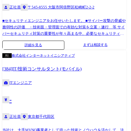
正社員
〒545-8555 大阪市阿倍野区松崎町2-2-2
■セキュリティエンジニアをお任せいたします。 ■サイバー攻撃の脅威や
脆弱性の評価 ・技術面・管理面での有効な対策を立案・遂行 等 サイ
バーセキュリティ対策の重要性が年々高まる中、必要なセキュリティの
企画・提案から設計・実装、運用管理までをコンサル・ベンダーと協同
まずは相談する
詳細を見る
して進める役割を期待しております。
株式会社インターネットイニシアティブ
[384]IT/技術コンサルタント(モバイル)
ITエンジニア
-
正社員
東京都千代田区
当社は、大手MVNO事業者として培った技術とノウハウを活かして、法