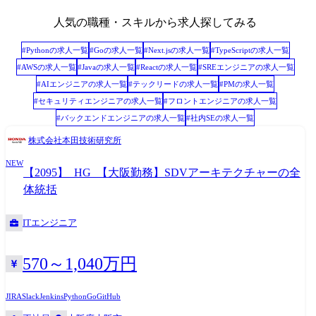
のものではなく、全体を俯瞰し統制する立場として関与します。 3.重要
開発テーマへの参画・意思決定リード アーキテクチャに大きな影響を与
人気の職種・スキルから求人探してみる
える重要プロジェクトに自ら参画し、 基本方針の意思決定を主導しま
す。 単なるレビューではなく、自ら現場に入り込み、方向性を決め切る
#
Python
の求人一覧
#
Go
の求人一覧
#
Next.js
の求人一覧
#
TypeScript
の求人一覧
役割です。 ※専門性や適性、会社ニーズなどを踏まえ、会社が定める業
#
AWS
の求人一覧
#
Java
の求人一覧
#
React
の求人一覧
#
SREエンジニア
の求人一覧
務への配置転換を命じる場合があります 【使用ツール】 AUTOSAR
#
AIエンジニア
の求人一覧
#
テックリード
の求人一覧
#
PM
の求人一覧
Adaptive/Classic, C/C++, Python, Javascript, シェルスクリプト, Doors,
#
セキュリティエンジニア
の求人一覧
#
フロントエンジニア
の求人一覧
EnterpriseArchitect, CAMEO/PREEvision, JIRA/Confluence, Git, SVN,
#
バックエンドエンジニア
の求人一覧
#
社内SE
の求人一覧
Jenkins, GoogleTest framework, Docker, Claude/Claude Code etc.
株式会社本田技術研究所
NEW
【2095】_HG_【大阪勤務】SDVアーキテクチャーの全
体統括
ITエンジニア
570～1,040万円
JIRA
Slack
Jenkins
Python
Go
GitHub