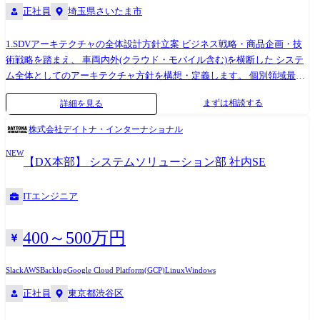
正社員
埼玉県さいたま市
処理パイプライン・学習・評価基盤の構築。 ・継続的改善の為のモニタ
リングパイプラインの構築と運用。 ●開発環境 AIラボでは、サービスの
企画段階から実際の運用に至るまで、ワンチームで行っているという特
1.SDVアーキテクチャの全体設計方針立案 ビジネス戦略・商品企画・技
徴があります。刻々と変化する業界トレンドに合わせて環境も柔軟にア
術戦略を踏まえ、 車両内外(クラウド・モバイル含む)を横断した システ
ップデートしています。 開発言語: Python（マイクロサービス・開発環
ム全体としてのアーキテクチャ方針を構想・定義します。 個別領域最適
境）、Ruby on Rails, Go（アプリケーション） 開発リソース: EKS上の
ではなく、車一台の価値最大化を前提とした全体設計が求められます。
まずは相談する
詳細を見る
Jupyter notebook server on Kubeflow, コンテナ内部で開発, Visual Studio
2.アーキテクチャ統制・ガバナンスの構築 各開発部門・機種・世代を跨
Code Remote MLライブラリ: TensorFlow, PyTorch, scikit-learn, その他状況
いだ数百名規模の開発組織に対し、 設計原則・ルール・意思決定プロセ
株式会社デイトナ・インターナショナル
に応じて選定 フレームワーク: vLLM, strands agent sdk 運用環境: EKS
スを定義し、 開発全体を統制するガバナンスモデルを構築・定着させま
with GitOps CI/CD: Github Actions, Argo CD その他: Datadog, Slack,
NEW
す。 単なるルール整備ではなく、実行させ、定着させるところまで責任
【DX本部】 システムソリューション部 社内SE
GitHub, MLFlow, Argo workflows, dbt, langfuse, Looker, Claude Code,
を持つポジションです。 3.重要開発テーマへの参画・意思決定リード ア
terraform etc 業務内容の変更範囲：会社の事業状況やご本人の適性に応じ
ーキテクチャに大きな影響を与える重要プロジェクトに自ら参画し、 基
ITエンジニア
て担当する業務内容が変更となる場合があります
本方針の意思決定を主導します。 4.技術リーダーシップおよびメンバー
育成 アーキテクト・エンジニアに対して、設計思想や技術判断の指針を
示し、 組織全体のアーキテクチャ設計力の底上げを担います。 ・設計レ
400～500万円
ビューやディスカッションを通じた技術指導 ・アーキテクト人材の育
成・輩出 ・複雑な技術課題に対する意思決定支援 自らの専門性をもって
Slack
AWS
Backlog
Google Cloud Platform(GCP)
Linux
Windows
チームを率い、技術で牽引するリーダーシップが求められます。 ※専門
正社員
東京都渋谷区
性や適性、会社ニーズなどを踏まえ、会社が定める業務への配置転換を
命じる場合があります