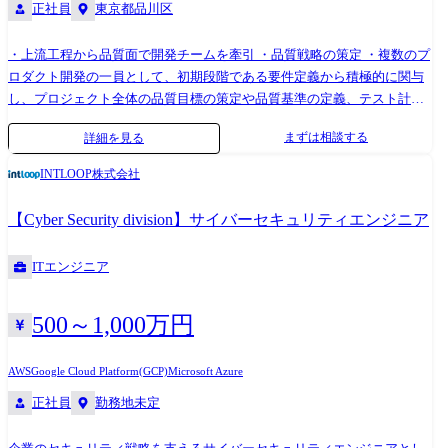
正社員
東京都品川区
・上流工程から品質面で開発チームを牽引 ・品質戦略の策定 ・複数のプ
ロダクト開発の一員として、初期段階である要件定義から積極的に関与
し、プロジェクト全体の品質目標の策定や品質基準の定義、テスト計
画・設計から実行までを担当 ・リスクベースドテスト、アジャイルテス
まずは相談する
詳細を見る
トといった効率的・効果的なテスト技術の導入・推進をリード ・継続的
な品質改善のための欠陥データ収集・測定・分析およびソリューション
INTLOOP株式会社
の検討 ・新機能の要件定義・設計段階から参画し、品質リスクを早期に
特定・解決 ・自身の知見を積極的にチームに還元し、QA組織全体の底上
【Cyber Security division】サイバーセキュリティエンジニア
げに貢献 ・AIによる開発加速に伴う品質のボトルネックの解消と、再現
性の高い「品質基盤」の構築・推進 ●主な担当プロダクト freee会計 freee
ITエンジニア
申告 freee販売 他 ●開発環境 テスト管理:Zephyr Scale 自動テスト:Postman
/ Playwright / GitHub Actions / runn 生成AI:Claude Code / Devin / Gemini /
NotebookLM その他:JIRA / GitHub / Slack 業務内容の変更範囲:会社の事
500～1,000万円
業状況やご本人の適性に応じて担当する業務内容が変更となる場合があ
ります
AWS
Google Cloud Platform(GCP)
Microsoft Azure
正社員
勤務地未定