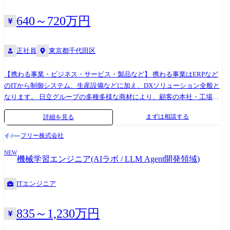
ン知識を獲得し、IT管理領域の課題解決をプロダクトへと昇華させるこ
す。 同時にそれらを如何にAIで効率化していくかが問われています。 ま
と セールスやPdMと連携し、商談等を通じた顧客ニーズのヒアリングと
た事業的にはSaaS単体だけでなくBPO領域にも進出しており、昨今のス
640～720万円
プロダクトへの反映 ●業務内容詳細 ・コーポレートIT領域(ヘルプデス
モールビジネスの人不足という社会課題にも向き合える、成長余地が著
ク、総務、労務など)の課題を解決するSaaSプロダクトの開発・運用をお
しい分野です。 業務内容の変更範囲：会社の事業状況やご本人の適性に
任せします。 ・Webアプリケーション(SaaS)の設計、開発、テスト、運
正社員
東京都千代田区
応じて担当する業務内容が変更となる場合があります ●役割一覧 ・
用 ・社内管理部門(総務、労務、ヘルプデスク等)との密な連携による要
PdL(Product Lead) OKRの達成に向けて自身およびチームの技術力・開発
求定義とドメイン知識の蓄積 ・Claude CodeやCodexなどのAIツールを活
力で実現に導きます プロダクト価値向上・事業貢献に拘り、ユーザー価
【携わる事業・ビジネス・サービス・製品など】 携わる事業はERPなど
用した開発生産性の向上およびプロセス改善 ・RAGを用いたナレッジ回
値を最速で届け切ることに全方位でコミットいただきます ・
のITから制御システム、生産設備などに加え、DXソリューション全般と
答モデルの実装・運用 ・担当領域のドメイン・ユーザーを深く理解し、
EM(Engineering Manager) エンジニアがユーザー価値を最速で届けるため
なります。 日立グループの多種多様な商材により、顧客の本社・工場問
プログラムコードがユーザー価値へどう変換されるかを理解した上で、
に個とチームの能力を最大限に引き出し、成長を支援する。単発ではな
わず幅広い領域へ一貫したデジタルソリューションを提供致します。 製
まずは相談する
詳細を見る
技術負債を戦略的にコントロールし、スピードと品質を両立させた開発
く、継続的にユーザー価値を生み出すことができる組織やカルチャー、
品イメージは以下のサイトの「業種別にみる」の「電機・精密」をご参
を実現すること 業務内容の変更範囲:会社の事業状況やご本人の適性に応
仕組みを作り上げていただきます ・TL(Technical Lead) 技術に対する深
照ください。
フリー株式会社
じて担当する業務内容が変更となる場合があります
い知見を元に、チームの技術的な意思決定に責任を持ち、必要な技術投
https://www.hitachi.co.jp/products/infrastructure/portal/industry/index.html
資をリードする。担当領域における技術方針を定め、技術課題の解決に
NEW
【職務概要】 市場分析や、顧客の課題分析を通してニーズを把握するた
機械学習エンジニア(AIラボ / LLM Agent開発領域)
必要なソリューションを立案、推進していってもらいます(プロダクト、
めに必要な情報を、主体的に収集・分析し、自・他事業部門の幅広い視
基盤、技術的な横断領域など) こういった役割が今のfreee既存の定義とし
点から顧客に最適なデジタルソリューションを企画・立案し、受注に繋
ITエンジニア
てありますが、今までのご経験や今後やりたい志向性に合わせ柔軟に期
げる。 また、全社的に幅広くネットワークを構築し、自事業部門で実用
待値を面談にてすり合わせ可能です。
性が見込めるユースケースを探索し、活用に向けた立案をしながら既存
ビジネスの事業拡大に貢献する。 自事業の市場動向や技術動向を把握す
835～1,230万円
るだけでなく、業界のトレンドやニーズ等、価値起点も視野に入れた情