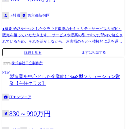
勤務と出社勤務もフレキシブルに組み合わせながら仕事を進めていただ
ムからのお問い合わせ・イベント集客等が主なセールスリードとなりま
けます。 ※上記内容は、募集開始時点の内容であり、入社後必要に応じ
す。 営業メンバーは飛び込み営業・テレアポといったアウトバウンドセ
正社員
東京都新宿区
て変更となる場合がございます。予めご了承ください。 ●ポジション 担
ールスを行いません。 そのため、各営業がそれぞれ担当するお客様に対
当者クラス ※募集開始時のであり、選考を通じて決定の上、オファー時
してのソリューション提案・営業活動に集中できる仕組みが確立されて
にご説明いたします。
います。 お客様への提案はエンジニアと一緒に行います。 部署によって
●概要 AWSを中心としたクラウド環境のセキュリティサービスの提案・
は営業×エンジニアの「バディ制度」というものがあり、エンジニアと営
販売を担っていただきます。 サービスや提案の型はすでに部内で確立さ
業が2人1組でお客様への提案活動を行います。 バディが決まっているこ
れているため、それを活かしながら、お客様のもとへ積極的に足を運
とで、担当者間のスムーズなコミュニケーションやお客様へのスピード
び、案件を前に進めていく行動力が求められるポジションです。 社内の
まずは相談する
詳細を見る
対応を可能にしています。 技術的な部分はエンジニアと協力し合える環
他部署とも連携しながら、既存のお客様基盤に対して新たな提案機会を
境ではあるものの、営業メンバーにも一定水準以上の技術的な知識が求
広げていく、当社の中でも成長性の高い領域であり、事業拡大に伴い積
株式会社日立製作所
められます。 入社後、まずはAWSについての体系的な知識の習得を目指
極採用中です。 (雇入れ直後)セキュリティサービスに関する営業業務 (変
し、学習していただきます。 もちろん、今まで蓄積してきたノウハウや
NEW
更の範囲)会社の定める業務 【具体的な業務内容】 ●クラウドセキュリテ
製造業を中心とした企業向けSaaS型ソリューション営
先人の知恵が詰まった学習資料などを充分に活用いただけます。 【案件
ィ関連サービスの提案・商談推進 └他部署の営業担当と連携した新規提
業【主任クラス】
について】 ●案件の規模:100万単位～1,000万単位、それ以上のものもあ
案機会の創出 └お客様の課題ヒアリングから、提案、見積り作成、導入
ります。 ●案件の期間:1～2カ月のものから数年単位で継続してお付き合
後のフォローまで一貫した対応 ●社内連携・提案資料の整備 └見積りや
ITエンジニア
いをさせていただくケースもあります。 ●お客様の業界:基本的に業界を
提案資料の作成、既存サービスとの連携対応 ●マーケティング的な活動
問わず多くのお客様のご支援をさせていただいています。 ●お客様の抱
への参加機会 └セミナー登壇や事例紹介など、認知拡大に関わる活動に
える課題:コスト課題、セキュリティ課題、統合基盤課題、ガイドライン
も挑戦可能
830～990万円
に関する課題等 ●お客様のご担当:情報システム部・部長/経営層クラス
等、様々です。 営業1名あたり、平均でおよそ10～20社を担当します。