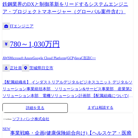
社内調整に取り組んでいただきます。
鉄鋼業界のDXと制御革新をリードするシステムエンジニ
and business perspectives to launch new projects. The BRAIN Division
ア・プロジェクトマネージャー（グローバル案件含む）
operates in the ADAS (Advanced Driver Assistance Systems) domain?an area
characterized by high technical complexity, demanding customer
ITエンジニア
requirements, and no single “right answer.” In this role, you will: ・Develop a
deep understanding of customers’ technical and business challenges ・
Engage and align internal teams (R&D, Project Management, Product) ・
780～1,030万円
Shape winning proposals that balance specifications, pricing, and value In
essence, this role transforms Valeo’s technology into order intake results. It
AWS
Microsoft Azure
Google Cloud Platform(GCP)
Java
C言語
C++
carries greater business ownership and order responsibility than a Technical
Sales Engineer, while requiring deeper technical and project involvement than
正社員
茨城県日立市
a Key Account Manager?positioning it as a core role at the intersection of
technology and business. 【Key Responsibilities】 1.Creation of New
【配属組織名】 インダストリアルデジタルビジネスユニット デジタルソ
Business & New Projects - Own sales targets within the assigned product line -
リューション事業統括本部 ソリューション&サービス事業部 産業第2
Define and plan new business opportunities, including OEM-targeted new
ソリューション本部 電機ソリューション計画部 【配属組織について(概
projects - Develop and execute order-winning strategies in collaboration with
要・ミッション)】 本組織は、鉄鋼・非鉄金属業界に特化した業界担当の
まずは相談する
Key Account Managers 2.Ownership of Order Intake (OI) - Achieve Order
詳細を見る
アカウントシステムエンジニア(SE)チームです。国内外の製鉄所を対象
Intake (OI) targets in the assigned region - Coordinate internally and
に、日立が長年蓄積してきた制御技術、OT(運用技術)、IT、プロダクト
ソフトバンク株式会社
externally toward New Project Approval - Identify, create, and lead strategic
群を統合し、お客様の経営課題や現場課題の本質的な解決に向けたソリ
“win” projects 3.Value Proposition & Commercial Insight for Customers -
NEW
ューションを提供しています。単なる製品導入に留まらず、製造プロセ
事業戦略・企画(健康保険組合向け)【ヘルスケア・医療
Build compelling proposal stories based on customers’ technical and business
スの高度化・自動化、スマートファクトリー化を支援することをミッシ