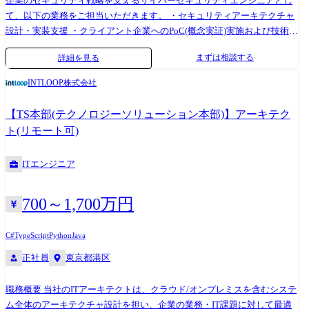
企業のセキュリティ戦略を支えるサイバーセキュリティエンジニアとし
て、以下の業務をご担当いただきます。 ・セキュリティアーキテクチャ
設計・実装支援 ・クライアント企業へのPoC(概念実証)実施および技術評
価 ・最新のセキュリティ製品やクラウドサービスの導入・展開支援
まずは相談する
詳細を見る
(例:Zscaler,Paloaltonetworks, CloudFlare,Wiz,CrowdStrike,Splunk,等) ・顧客
への技術トレーニング・ナレッジトランスファーの提供 ・最新脅威動
INTLOOP株式会社
向・技術トレンドの調査および社内共有 クライアントは国内大手企業・
グローバル企業が中心で、戦略的な視点と技術的な深さの両方が求めら
【TS本部(テクノロジーソリューション本部)】アーキテク
れます。
ト(リモート可)
ITエンジニア
700～1,700万円
C#
TypeScript
Python
Java
正社員
東京都港区
職務概要 当社のITアーキテクトは、クラウド/オンプレミスを含むシステ
ム全体のアーキテクチャ設計を担い、企業の業務・IT課題に対して最適