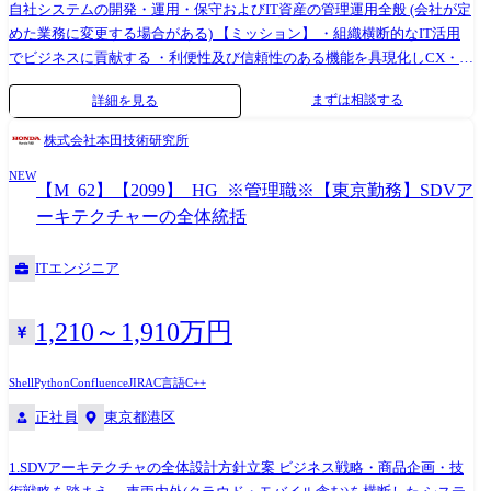
自社システムの開発・運用・保守およびIT資産の管理運用全般 (会社が定
めた業務に変更する場合がある) 【ミッション】 ・組織横断的なIT活用
でビジネスに貢献する ・利便性及び信頼性のある機能を具現化しCX・
EXを最大化 ・安定的な本部・店舗のシステム・インフラ・ネットワーク
まずは相談する
詳細を見る
運営 ・情報セキュリティ・個人情報保護対策 【主要業務】 ・基幹系シ
ステム改善・改修対応(社内要件整理・ベンダー折衝・マネジメント等)
株式会社本田技術研究所
・基幹系システム保守運用 ・新規システム導入企画及び社内提案、導
NEW
入・運用 ・各種プロジェクト参画 ・ユーザー部門との要件ヒアリング・
【M_62】【2099】_HG_※管理職※【東京勤務】SDVア
業務改善提案 ・IT戦略・システムロードマップの策定支援 ・情報セキュ
ーキテクチャーの全体統括
リティ・個人情報保護対策 その他、付帯業務 ・出退店移転、催事、店舗
DX対応 ・社内ヘルプデスク対応 ・OA機器更改/保守 ・Office365アカウ
ITエンジニア
ント/ライセンス管理 ・その他システムのアカウント/ライセンス管理 ・
備品調達/管理 ・社内ユーザからの問い合わせ対応 ・社内DX(業務整理及
び自動化) ・ネットワーク改善/監視/保守 ・SSL証明書/DNS/ドメイン管理
1,210～1,910万円
・クラウド環境/サービス管理 ・各主要システムのログ監視/トラブルシ
ューティング ・ITガバナンス対応(監査・コンプライアンス・規程整備)
Shell
Python
Confluence
JIRA
C言語
C++
・マニュアル整備・社内教育(ITリテラシー・セキュリティ研修等) ・バ
正社員
東京都港区
ックアップ/DR(Disaster Recovery)対応 ・資産管理/ライフサイクル管理の
仕組み化 【使用ソフトウェア・サービス】 ■OS Windows 11、Windows
Server 2016/2019、MacOS、iOS、iPadOS、Android、Linux(他独自OSあ
1.SDVアーキテクチャの全体設計方針立案 ビジネス戦略・商品企画・技