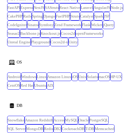
FastAPI
Express
NestJS
SAStruts
React Native
Laravel
AngularJS
Node.js
CakePHP
Rails
Spring
Django
FuelPHP
Struts
Catalyst
Spark
JSF
CodeIgniter
Sinatra
Symfony
Zend Framework
Flask
Wicket
jQuery
Seasar2
Backbone.js
Knockout.js
Cocos2d
openFrameworks
Unreal Engine
Playground
Cocos2d-x
Unity
OS
Android
Windows
Linux
Amazon Linux
iOS
Unix
Solaris
macOS
HP-UX
CentOS
Red Hat
Ubuntu
AIX
DB
Snowflake
Amazon Redshift
Access
MySQL
Oracle
PostgreSQL
SQL Server
MongoDB
Redis
DB2
CockroachDB
TiDB
Memcached