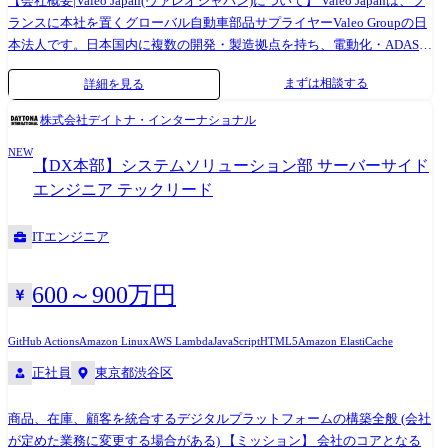
【会社概要|Valeo Japan(ヴァレオジャパン)について】 Valeo Japanは、フ
ランスに本社を置くグローバル自動車部品サプライヤーValeo Groupの日
本法人です。日本国内に複数の開発・製造拠点を持ち、電動化・ADAS・
ライティングなど、次世代モビリティを支える製品の設計・開発・製造
まずは相談する
詳細を見る
を行っています。 【部門と商材】 ●ヴァレオジャパンは4つのディビジョ
ンで構成されています 1)パワー・ディビジョンは、電動化を加速するた
株式会社デイトナ・インターナショナル
めにサーマルマネージメント、 快適性、電動パワートレインに関する製
NEW
品とソリューションの設計、開発、製造 2)ブレイン・ディビジョンは、
【DX本部】システムソリューション部 サーバーサイド
ADAS の加速とインテリア・エクスペリエンスの 再創出のための製品と
エンジニア テックリード
ソリューションの設計、開発、製造 3)ライト・ディビジョンは、ライテ
ィング・エブリウェアに向けた製品と ソリューションの設計、開発、製
ITエンジニア
造 4)ヴァレオサービス・ディビジョンは、1～3の商材全てのアフターサ
ービス ※本ポジションはブレイン・ディビジョンの求人になります 【こ
のポジションはどんな仕事?】 このポジションは、Key Account
600～900万円
Manager(営業)と二人三脚で新規受注を創りにいく Business Development
Managerです。単なる営業支援や調整役ではなく、技術・ビジネスの両
GitHub Actions
Amazon Linux
AWS Lambda
JavaScript
HTML5
Amazon ElastiCache
面から顧客を動かし、新しい案件を立ち上げていく“攻めのポジショ
正社員
東京都渋谷区
ン”になります。 BRAIN Divisionが担うのは、ADAS(先進運転支援システ
ム)という・技術難易度が高く・顧客要求も厳しく・正解が一つではない
領域です。 その中で本ポジションは、 ・顧客の技術・ビジネス課題を深
商品、在庫、顧客を統合するデジタルプラットフォームの構築全般 (会社
く理解し ・社内(R&D/PM/Product)を巻き込み ・「この仕様・この価格・
が定めた業務に変更する場合がある) 【ミッション】 会社のコアとなる