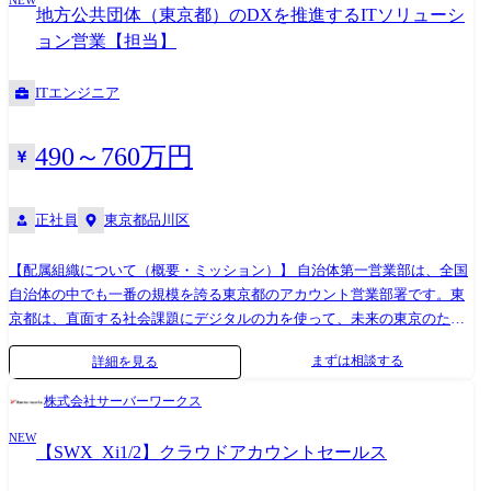
NEW
ション、といった取引において重要な部分をお任せいたします。 【具体
地方公共団体（東京都）のDXを推進するITソリューシ
的な業務内容】 ●既存顧客への深堀提案 ●パートナー企業との協業戦略 ●
ョン営業【担当】
新規顧客開拓活動 大手上場企業のお客様が大半を占めます。 お客様との
リレーションの構築ならびに課題提起によるソリューション提案を行っ
ITエンジニア
て頂きます。 案件の9割がエンドユーザーからの直請け案件(プライム)
で、大手金融系、通信キャリア、電気メーカー、ネットビジネスを営む
クライアントがメインです。 5名~100名程度が稼働する案件の商談を行
490～760万円
っていただきます。
正社員
東京都品川区
【配属組織について（概要・ミッション）】 自治体第一営業部は、全国
自治体の中でも一番の規模を誇る東京都のアカウント営業部署です。東
京都は、直面する社会課題にデジタルの力を使って、未来の東京のため
に今できることは何か？という視点で、様々な取り組みを実践されお
まずは相談する
詳細を見る
り、我々はその取り組みを日立の持つ総合力を使って支援する提案活動
をしています。過去から引き継いできた人脈、知見といった礎の上に、
株式会社サーバーワークス
日立が提供できる最新の技術力をもって最適なソリューションを提供し
NEW
続けることがミッションとなります。 【職務概要】 ●地方公共団体（東
【SWX_Xi1/2】クラウドアカウントセールス
京都）及び外郭団体に対する営業活動 お客様の事業課題の解決に資す
る、業務システム・インフラ系システムの新規構築、システム刷新につ