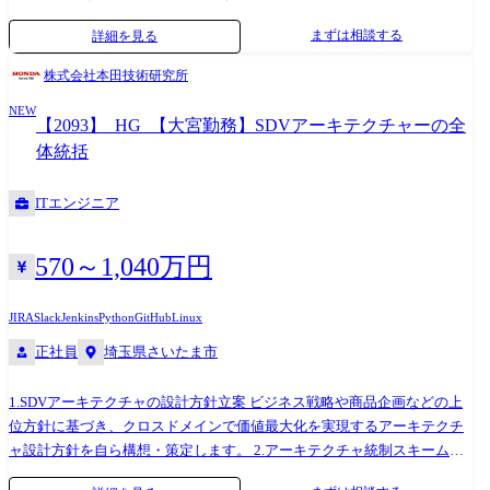
構築・定着 各開発部門と連携しながら、世代・機種を横断した開発効率
まずは相談する
詳細を見る
と品質を両立するための統制スキームを構築・定着させます。 ※実装そ
のものではなく、全体を俯瞰し統制する立場として関与します。 3.重要
株式会社本田技術研究所
開発テーマへの参画・意思決定リード アーキテクチャに大きな影響を与
NEW
える重要プロジェクトに自ら参画し、 基本方針の意思決定を主導しま
【2093】_HG_【大宮勤務】SDVアーキテクチャーの全
す。 単なるレビューではなく、自ら現場に入り込み、方向性を決め切る
体統括
役割です。 ※専門性や適性、会社ニーズなどを踏まえ、会社が定める業
務への配置転換を命じる場合があります 【使用ツール】 AUTOSAR
ITエンジニア
Adaptive/Classic, C/C++, Python, Javascript, シェルスクリプト, Doors,
EnterpriseArchitect, CAMEO/PREEvision, JIRA/Confluence, Git, SVN,
Jenkins, GoogleTest framework, Docker, Claude/Claude Code etc.
570～1,040万円
JIRA
Slack
Jenkins
Python
GitHub
Linux
正社員
埼玉県さいたま市
1.SDVアーキテクチャの設計方針立案 ビジネス戦略や商品企画などの上
位方針に基づき、クロスドメインで価値最大化を実現するアーキテクチ
ャ設計方針を自ら構想・策定します。 2.アーキテクチャ統制スキームの
構築・定着 各開発部門と連携しながら、世代・機種を横断した開発効率