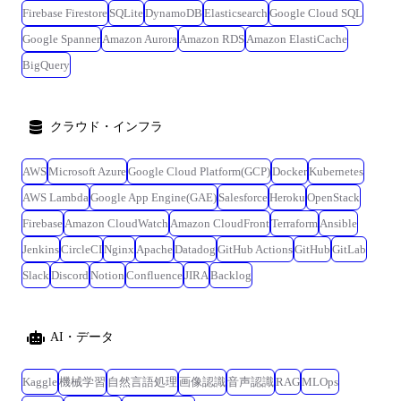
Firebase Firestore
SQLite
DynamoDB
Elasticsearch
Google Cloud SQL
Google Spanner
Amazon Aurora
Amazon RDS
Amazon ElastiCache
BigQuery
クラウド・インフラ
AWS
Microsoft Azure
Google Cloud Platform(GCP)
Docker
Kubernetes
AWS Lambda
Google App Engine(GAE)
Salesforce
Heroku
OpenStack
Firebase
Amazon CloudWatch
Amazon CloudFront
Terraform
Ansible
Jenkins
CircleCI
Nginx
Apache
Datadog
GitHub Actions
GitHub
GitLab
Slack
Discord
Notion
Confluence
JIRA
Backlog
AI・データ
Kaggle
機械学習
自然言語処理
画像認識
音声認識
RAG
MLOps