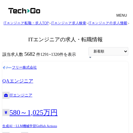
MENU
ITエンジニア転職・求人TOP
>
ITエンジニア求人検索
>
ITエンジニアの求人情報
>
（
ITエンジニアの求人・転職情報
5682
該当求人数
件
1291
~
1320
件を表示
フリー株式会社
QAエンジニア
ITエンジニア
580～1,025万円
生成AI・LLM
機械学習
GitHub Actions