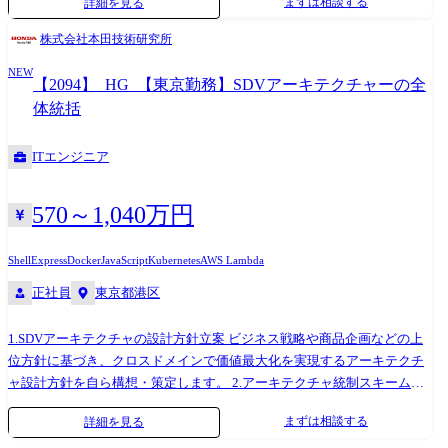
まずは相談する
詳細を見る
と品質を両立するための統制スキームを構築・定着させます。 ※実装そ
のものではなく、全体を俯瞰し統制する立場として関与します。 3.重要
株式会社本田技術研究所
開発テーマへの参画・意思決定リード アーキテクチャに大きな影響を与
NEW
える重要プロジェクトに自ら参画し、 基本方針の意思決定を主導しま
【2094】_HG_【東京勤務】SDVアーキテクチャーの全
す。 単なるレビューではなく、自ら現場に入り込み、方向性を決め切る
体統括
役割です。 ※専門性や適性、会社ニーズなどを踏まえ、会社が定める業
務への配置転換を命じる場合があります
ITエンジニア
570～1,040万円
Shell
Express
Docker
JavaScript
Kubernetes
AWS Lambda
正社員
東京都港区
1.SDVアーキテクチャの設計方針立案 ビジネス戦略や商品企画などの上
位方針に基づき、クロスドメインで価値最大化を実現するアーキテクチ
ャ設計方針を自ら構想・策定します。 2.アーキテクチャ統制スキームの
構築・定着 各開発部門と連携しながら、世代・機種を横断した開発効率
まずは相談する
詳細を見る
と品質を両立するための統制スキームを構築・定着させます。 ※実装そ