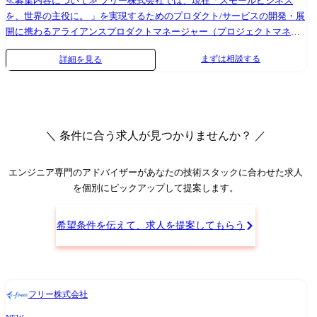
≪募集内容について≫ フリー株式会社では、現在「スモールビジネス
を、世界の主役に。 」を実現するためのプロダクト/サービスの開発・展
開に携わるアライアンスプロダクトマネージャー（プロジェクトマネー
ジャー）を募集しています。 このポジションでは、金融機関と協力し、
まずは相談する
詳細を見る
新しい価値を地域のスモールビジネスに届ける事業の推進をお任せしま
す。 ≪募集組織について≫ あなたが所属するのは「社会インフラ戦略事
業部 アライアンスプロダクト企画チーム」。 このチームはfreeeの持つ会
計データの力を最大限に活用し、新しい価値創出を担う重要な役割を果
たしています。 現時点では10名未満の少数精鋭チームで、エンジニアや
＼ 条件に合う求人が見つかりませんか？ ／
ビジネスサイドのメンバーと連携しながら、プロジェクトを進めていき
ます。 【業務内容】 ・金融機関とのデータ提携プロジェクト（銀行シス
テムとfreeeサービスデータの連携等）をリード ・パートナー会社とビジ
エンジニア専門のアドバイザー
があなたの技術スタックに合わせた求人
ネスモデルの構築を協働。ユーザーに価値を提供するサービス設計 ・ソ
を個別にピックアップして提案します。
リューションの要件定義、設計、開発ディレクションを担当 ・ビジネス
領域と開発チームを結びつける架け橋として、プロジェクトの円滑な推
希望条件を伝えて、求人を提案してもらう
進 業務内容の変更範囲：会社の事業状況やご本人の適性に応じて担当す
る業務内容が変更となる場合があります
フリー株式会社