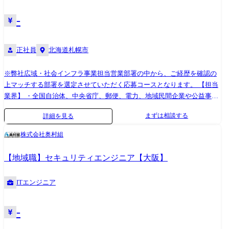
衝、企画・提案活動 ・制御システム(PLC、DCS等)の構成設計、仕様検
案から契約締結、導入後の定着支援までのプロジェクトマネジメント ・
討、技術文書の作成 ・導入スケジュールや費用対効果を含めた計画立
社内外ステークホルダーとの調整/交渉(顧客、パートナー、プロダクト、
-
案・見積作成 ・営業担当と連携した顧客向けプレゼンテーションの実施
開発、法務、運用部門など) このポジションは、事業企画・営業企画・新
・社内外関係者と連携しながらのプロジェクトマネジメント(進捗・納
規事業開発のエッセンスをすべて横断的に担う「事業のハブ」としての
期・コスト・品質管理) 【働く環境】 ①配属組織/チーム 所属予定部署の
正社員
北海道札幌市
役割が求められます。
組織構成は現在、幅広い年齢構成となっております。 国内と海外チーム
に分かれており、各々主要顧客を担当しています。 ②働き方 プロジェク
※弊社広域・社会インフラ事業担当営業部署の中から、ご経歴を確認の
ト状況や会議内容に応じて、ハイブリッド勤務(在宅+出社)も柔軟に対応
上マッチする部署を選定させていただく応募コースとなります。 【担当
可能です。 プロジェクトによっては、国内・海外への出張(短期～中期)
業界】 ・全国自治体、中央省庁、郵便、電力、地域民間企業や公益事業
をお願いする場合があります。 ※上記内容は、募集開始時点の内容であ
者、文教、ほか 【業務内容】 顧客企業に対して、最先端ITソリューショ
まずは相談する
詳細を見る
り、入社後必要に応じて変更となる場合がございます。予めご了承くだ
ンを活用した課題解決、提案、各種交渉、アカウント管理を行う営業職
さい。
を担当いただきます。 当該事業における顧客・業界の中から1社ないし
株式会社奥村組
数社をご担当いただき、国内外の最新技術に精通した社内のエンジニア
をはじめ各分野における世界トップクラスのパートナー企業と協業し、
【地域職】セキュリティエンジニア【大阪】
顧客企業の課題抽出、提案、システム開発・構築、導入後の保守・運用
など各フェーズにおける顧客対応や社内調整に取り組んでいただきま
ITエンジニア
す。
-