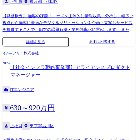
※案件規模・部署状況等により変動します。
正社員
東京都千代田区
【職務概要】 顧客の課題・ニーズを主体的に情報収集・分析し、幅広い
視点から顧客に最適なデジタルソリューションを企画・立案しサービス
を提供することで、顧客の課題解決・業務効率化に貢献します。 また、
システム導入後も顧客利用機能の拡大や、多部門やグループ企業への横
まずは相談する
詳細を見る
展開などカスタマーサクセスを通じて利用者の拡大を実行します。 【職
務詳細】 顧客の業務課題を主体的に収集・分析し、社内の関連部署の協
フリー株式会社
力も得ながら、幅広い視点から顧客に最適なソリューションを提案し受
NEW
注に繋げていく。受注後も検収・請求・入金までの一連の営業業務を担
【社会インフラ戦略事業部】アライアンスプロダクト
う。ソリューション稼働後も、新たな課題や次の計画などの情報を収集
マネージャー
し、次の受注に繋げていきます。 顧客訪問や打合せ毎に明確な目標を設
定し、その中で把握した顧客の関心事・ニーズ・課題・懸案事項に沿っ
ITエンジニア
て情報を提供します。 顧客のニーズを満たすサービス・ソリューション
の内容や構成を検討し、これらを明確な根拠と標準的な取引条件で顧客
に提案する活動を関係者と協調して進めます。
630～920万円
正社員
東京都品川区