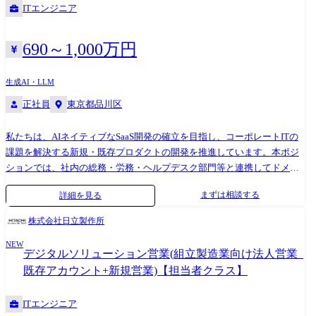
ITエンジニア
です。 ●配属先想定プロダクト freeeのプロダクトでもコア領域と位置づ
けられている会計・申告・人事労務領域は、現在売上規模増大を見据え
た継続的な成長と、それゆえの構造的転換期を迎えています。 ※当ポジ
690～1,000万円
ションは以下のいずれかのポジションを中心にこれまでのご経験や今後
やっていきたい志向性に合わせて配属を決定いたします。 ・freee会計 モ
生成AI・LLM
ノリスなプロダクトのリアーキテクトを推進し、開発のスケールと高速
正社員
東京都品川区
化を図ります。 あわせてAIエージェントによるDone for you体験の提供
やAPI連携の強化、業種特化型機能の拡充により、単なる業務ソフトを超
私たちは、AIネイティブなSaaS開発の確立を目指し、コーポレートITの
えた「統合型経営プラットフォーム」への進化と、開発基盤の高度化を
課題を解決する新規・既存プロダクトの開発を推進しています。本ポジ
目指しています。 ・freee申告 確定申告に代表される税務申告というfreee
ションでは、社内の総務・労務・ヘルプデスク部門等と連携してドメイ
社の中でも屈指のドメインの難しさを扱うプロダクトであり、それを大
ン知識を深めながら、AI技術を活用したWebアプリケーション開発を担
規模なプロダクトに落とし込んでいく難しさと面白さを体験出来ます。
まずは相談する
詳細を見る
っていただきます。将来的には、率先して難易度の高い業務に取り組
また、一般的な会社員だけでなく、税理士を始めとした士業の方にも利
み、全社にとって重要なインパクトが期待される領域においてリーダー
用されており、プロに使われるプロダクトとしての高い品質も問われま
株式会社日立製作所
シップを発揮しながらインパクト最大化に着実に貢献できる、プロダク
す。 その一方で税理士界隈はまさに今、AIによる業務改革が盛んに議論
NEW
トリード(PdL)としての活躍を期待しています 。 ●現状の課題/今後取り
されており、サービスの力で社会を変えるまたとないチャンスに恵まれ
デジタルソリューション営業(組立製造業向け法人営業_
組みたいこと 当部門は企業の基盤を支える重要な存在です。私たちは、
ています。 ・freee人事労務 freee社の中で会計と並ぶコアサービスとし
既存アカウント+新規営業)【担当者クラス】
AIヘルプデスクのプロダクトを単なる「便利なツール」にとどめず、
て、数万の事業所、数百万の従業員の給与計算を日々支えています。 従
「企業のガバナンスと生産性を両立させる攻めのIT基盤」へと進化させ
業員情報、勤怠、給与、年末調整までカバーするドメイン的な広さと、
ITエンジニア
ることを目指しています。 総務・労務などバックオフィス業務のドメイ
そのそれぞれの法制度の深さがあり、難易度の高い開発を経験できま