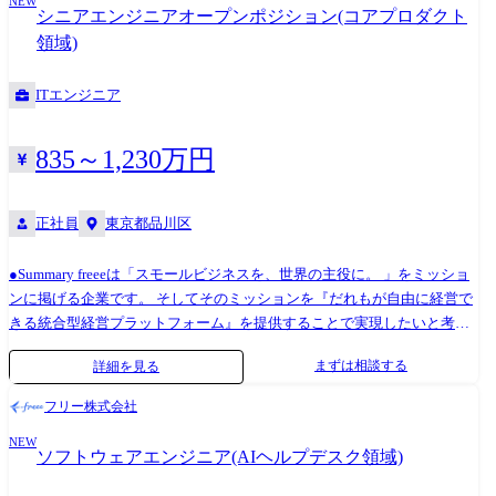
NEW
シニアエンジニアオープンポジション(コアプロダクト
領域)
ITエンジニア
835～1,230万円
正社員
東京都品川区
●Summary freeeは「スモールビジネスを、世界の主役に。 」をミッショ
ンに掲げる企業です。 そしてそのミッションを『だれもが自由に経営で
きる統合型経営プラットフォーム』を提供することで実現したいと考え
ています。 現在、私たちは単なる業務ソフトの提供を超え、日本のバッ
まずは相談する
詳細を見る
クオフィス全体の在り方を再定義するフェーズにあります。 特に「会
計」「申告」や「人事労務」などをはじめとする、freeeのプロダクトの
フリー株式会社
中で歴史があり大規模なシステムにおいて、既存のプロダクトの枠組み
NEW
を超えて、AIネイティブなプロダクトへの変容が不可欠です。 そういっ
ソフトウェアエンジニア(AIヘルプデスク領域)
たAI新時代に適用できるシニアなハイスキルエンジニアを募集します。
オープンポジションにつき、希望する役割を面談の中ですり合わせ可能