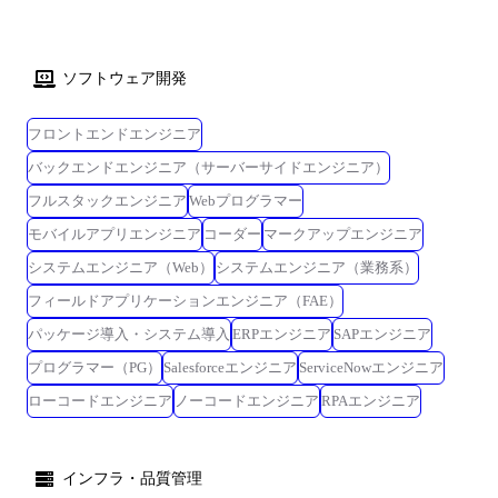
ソフトウェア開発
フロントエンドエンジニア
バックエンドエンジニア（サーバーサイドエンジニア）
フルスタックエンジニア
Webプログラマー
モバイルアプリエンジニア
コーダー
マークアップエンジニア
システムエンジニア（Web）
システムエンジニア（業務系）
フィールドアプリケーションエンジニア（FAE）
パッケージ導入・システム導入
ERPエンジニア
SAPエンジニア
プログラマー（PG）
Salesforceエンジニア
ServiceNowエンジニア
ローコードエンジニア
ノーコードエンジニア
RPAエンジニア
インフラ・品質管理