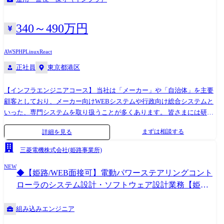
340～490万円
AWS
PHP
Linux
React
正社員
東京都港区
【インフラエンジニアコース】 当社は「メーカー」や「自治体」を主要
顧客としており、メーカー向けWEBシステムや行政向け総合システムと
いった、専門システムを取り扱うことが多くあります。 皆さまには研修
を通して、インフラエンジニアとしてのご活躍を期待し、入社後約3か月
まずは相談する
詳細を見る
間の研修にご参加いただきます。 研修内容 イチからITの基礎を学び、イ
ンフラを支えるエンジニアとしての業務を学ぶ実践的な研修 ●研修期間:
三菱電機株式会社(姫路事業所)
約3ヵ月 1.基礎学習 └IT基礎(ネットワーク、OS、Linux、NW、DBなど)
NEW
└Webシステム、クラウド基礎 └AWS基礎、セキュリティ基礎 2.AWS実習
◆【姫路/WEB面接可】電動パワーステアリングコント
└AWSサーバー構築演習 └運用演習(バッチ運用、障害フロ―演習など) ※
ローラのシステム設計・ソフトウェア設計業務【姫路
研修内容・期間は変更になる可能性がございます。 配属例 ●2023年7月
事業所】#
入社/23歳/文系大学卒 前職では営業職を経験。 過去に公務員を志望して
組み込みエンジニア
いたこともあり、 民間志望に切り替えた後も社会の基盤を支える仕事を
志望。 家族にエンジニアがいたこともあり、キャリアチェンジを目指し