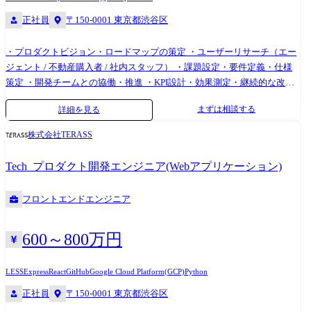
正社員
〒150-0001 東京都渋谷区
・プロダクトビジョン・ロードマップの策定 ・ユーザーリサーチ（エー
ジェント / 不動産購入者 / 社内スタッフ） ・課題設定・要件定義・仕様
策定 ・開発チームとの協働・推進 ・KPI設計・効果測定・継続的な改善
本ポジションでは、下記3領域のいずれか、または複数を担当します（経
まずは相談する
詳細を見る
験・志向に応じてアサイン）。 【プロダクト領域】 領域1｜エージェン
ト向けプロダクト エージェントの仕事そのものを支える基幹プロダクト
株式会社TERASS
です。顧客・案件・商談の一元管理、物件提案・価格判断の支援、契
約・取引プロセスの効率化、行動・成果データの可視化など、属人化し
Tech_プロダクト開発エンジニア(Webアプリケーション)
がちな業務を再現性ある仕組みに落とし込み、エージェントが「顧客対
応」に集中できる環境をつくります。 領域2｜顧客向けプロダクト（不
フロントエンドエンジニア
動産購入者） 人生最大級の意思決定を支える体験プロダクトです。物件
探索・比較体験の最適化、価格・ローン・諸費用の可視化、検討フェー
ズに応じた意思決定支援、エージェントとのコミュニケーション支援な
600～800万円
ど、「探す → 悩む → 決める」を一気通貫で支え、納得感のある購入体
験を設計します。 領域3｜社内・本部向けプロダクト 不動産取引の現場
LESS
Express
React
GitHub
Google Cloud Platform(GCP)
Python
を裏側から支える業務効率化プロダクトです。重要事項説明書の作成支
正社員
〒150-0001 東京都渋谷区
援ツールをはじめ、バックオフィスや本部業務のデジタル化・自動化に