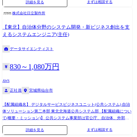
まずは相談する
詳細を見る
ID推進センタ 【配属組織について(概要・ミッション)】 ID推進センタ
体的には、少子高齢化や環境問題、格差の拡大等、国家規模～地域の課
は、官公庁と自治体の双方の知見を融合したマイナンバー関連システ
題に対し、「大規模プロジェクトのマネジメントをはじめとしたノウハ
株式会社日立製作所
ム、政府認証基盤、公的個人認証サービスといった国の中核を担う事業
ウ」と「AIやIoT等の新たなデジタルソリューション・モノづくり(設
を20年以上に亘り推進してきました。 今回は、マイナンバー関連システ
計・開発)」を組合せて答えを導き、人々の安心・安全で住みよい暮らし
【東北】自治体分野のシステム開発・新ビジネス創出を支
ムの中枢を担う、公的個人認証サービスプロジェクトを推進するメンバ
の実現に貢献しています。 公共システム事業部には下記①～⑥の分野が
えるシステムエンジニア(主任)
を募集します。 希望する仕事内容・キャリアプラン等について、面接時
あり、今回の募集は①の分野のうち、水際対策・外国人共生関連のプロ
に是非お聞かせください。 【参考資料】 ・SEトップメッセー
ジェクトを推進するフロントSE、プロジェクトリーダ候補です。 ①官公
データサイエンティスト
ジ:https://youtu.be/Nbqq3aqnRag ・事業部紹介映
庁分野 国家的スケールの情報システムを提供し、国家戦略と国民の生活
像:https://youtu.be/QJrlX_UvWS8
を見えないところで支えています。 ②自治体分野 住民情報管理や介護保
険サービスの情報システムを提供し、住民の安心で健康な暮らしを支え
830～1,080万円
ています。 ③社会保障分野 社会保障分野、マイナンバー制度に係る中央
省庁及び外郭団体のお客様に向け、制度・システムの両側面から政府の
AWS
基盤整備事業を支え、「環境」「レジリエンス」「安心・安全」の価値
正社員
宮城県仙台市
を社会に提供します。 お客様の特性から、従前の新技術に加え、ビッグ
データ、サービスメッシュやマイグレーション/資産分析等の「システム
モダナイゼーション」に係る技術に積極的に取り組んでいます。 ④社会
【配属組織名】 デジタルサービスビジネスユニット(公共システム) 自治
基盤分野 警察・消防・道路関連のシステム提案・構築を行い、人々の安
体ソリューション第二本部 東北北海道公共システム部 【配属組織につい
心・安全な暮らしを支えています。 ⑤ソリューション分野 監視・防災・
て(概要・ミッション)】 公共システム事業部は官公庁、自治体、外郭団
ドローン等パブリックセーフティ関連のシステム提案や、映像解析・生
体等公共分野のお客様を、ITの側面から50年以上にわたって支援してお
まずは相談する
詳細を見る
体認証等セキュリティ関連のシステム提案、先端基盤・クラウド・プラ
ります。 その中で、当部では北海道・東北エリアの自治体等公共分野の