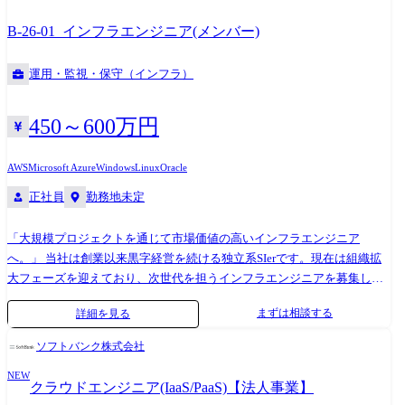
て携わる人も双方得をしない、解決すべき古い商習慣が数多く存在して
B-26-01_インフラエンジニア(メンバー)
います。 そういった古い商習慣を変えるべく、TERASSでは不動産取引
における解決すべき課題を洗い出し、分析し、優先順位をつけながら当
社では年間2～3つの新規プロダクトを開発しています。
運用・監視・保守（インフラ）
450～600万円
AWS
Microsoft Azure
Windows
Linux
Oracle
正社員
勤務地未定
「大規模プロジェクトを通じて市場価値の高いインフラエンジニア
へ。」 当社は創業以来黒字経営を続ける独立系SIerです。現在は組織拡
大フェーズを迎えており、次世代を担うインフラエンジニアを募集して
います。 大手SIerとの強固な取引基盤を持ち、大規模案件や長期プロジ
まずは相談する
詳細を見る
ェクトが豊富にあるため、サーバー・ネットワーク・クラウド領域で着
実にスキルアップできる環境です。 今回求めているのは、単なる作業者
ソフトバンク株式会社
ではなく、自ら考え行動し、一人称でプロジェクトを推進できるエンジ
NEW
ニアです。 活気ある組織の中で、技術力を磨きながら上流工程やリーダ
クラウドエンジニア(IaaS/PaaS)【法人事業】
ーポジションにも挑戦可能。安定した経営基盤と成長環境が共存する当