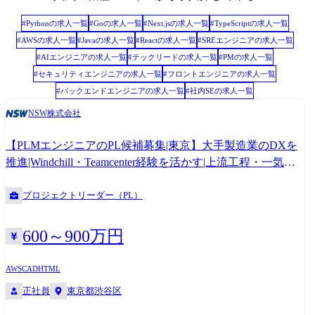
を高めるソリューション※例えば監視体制のDX化やモニタリングプロセ
スの自動化・稼働率改善に向けた自動化)を様々な業界に対し提供してい
#
Python
の求人一覧
#
Go
の求人一覧
#
Next.js
の求人一覧
#
TypeScript
の求人一覧
ます)等を実現することで、大手顧客の顧客企業のDXを支援していきま
#
AWS
の求人一覧
#
Java
の求人一覧
#
React
の求人一覧
#
SREエンジニア
の求人一覧
す。 本ポジションでは、IoTプラットフォーム開発のプロジェクトリー
#
AIエンジニア
の求人一覧
#
テックリード
の求人一覧
#
PM
の求人一覧
ダー(PL)として、要件定義から開発・運用フェーズまで一貫してプロジ
#
セキュリティエンジニア
の求人一覧
#
フロントエンジニア
の求人一覧
ェクトを牽引していただける方を募集します。 具体的な業務内容 スマー
#
バックエンドエンジニア
の求人一覧
#
社内SE
の求人一覧
トプロダクトにおけるIoTアプリ(Web/モバイル)の開発PLとして、以下の
業務をご担当いただきます: ・顧客との要件定義、仕様設計、開発スコー
NSW株式会社
プの明確化 ・アプリ開発におけるクラウド基盤(AWS・Azure)構築に伴う
アーキテクチャの設計 ・プロジェクト全体の進行管理(品質・コスト・納
【PLMエンジニアのPL候補募集|東京】大手製造業のDXを
期) ・開発メンバー(社内・パートナー含む)への指示・レビュー・調整 ・
推進|Windchill・Teamcenter経験を活かす|上流工程・一気通
UI/UXやアーキテクチャ設計への技術的アドバイス ・運用・改善フェー
貫開発
ズにおける継続的な機能提案・改善 体制規模 東京拠点は40名体制のセク
プロジェクトリーダー（PL）
ション、各プロジェクトは数千万～1億程度の規模となり、PM・PL・メ
ンバーにて組成されます。 PL候補メンバーは案件規模の小さいPJからご
600～900万円
参画いただき、OJTベースでPLとしてのいろはをキャッチアップいただ
く想定です。 ※福岡・広島・大阪拠点もございます。 顧客について 大
手～中堅企業様を中心として、プライムのお取引企業になります。
AWS
CAD
HTML
正社員
東京都渋谷区