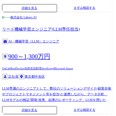
におけるプロジェクトマネジメント機能を専任の担当者にお任せしたい
をお客様に提供しています。 顧客折衝は基本的に弊社のソリューション
まずは相談する
詳細を見る
と考えています。 弊社のソリューションデザイナ(※1)や機械学習エンジ
デザイナが行いますが、希望に応じてエンジニアもフロントに立って直
ニア、及び外部の協力会社と連携しながら、PMの立場より機械学習を用
接提案したり顧客ニーズを聞いたりすることができます。 ●チーム構
株式会社 Laboro.AI
いたシステム/サービス開発プロジェクトを推進いただきたいです。 ま
成・支援制度 基本的に弊社では1つのPJTに対し、メイン担当としてソリ
た、通常業務に加えPM業務の型化やノウハウ蓄積などを含めた組織拡大
ューションデザイナ/エンジニアが1名ずつアサインされます。 またソリ
リード機械学習エンジニア(LLM専任担当)
を牽引する存在としてご活躍いただくことを期待しています。 (※1)ソリ
ューションデザイナ/エンジニアそれぞれを補佐する役割としてSV(スー
ューションデザイナとはAIをビジネスで実用化するために「ビジネス」
パーバイザー)がつきます。 一方で大型案件等になりますとPJTの人数は
AI・機械学習（LLM）エンジニア
と「機械学習・AI」双方の高度な知識を持ちクライアント企業の課題解
必要に応じて増加します。 ●裁量の大きさについて 弊社はAIコンサルテ
決・共同開発・新規事業や全社DXを推進する当社独自の専門人材です。
ィングの会社としてお客様に”AIソリューションを提供すること”を使命
製造業、インフラ・建設、マーケティング、メディア、Webサービスを
としています。 AIソリューションを提供するためにあらゆることを思案
900～1,300万円
はじめとした大手企業の新規事業部門、AI/DX推進部門、研究開発部門
して実行できればと考えているので、提供元のエンジニアは以下のよう
に対して、企画提案〜プロジェクト実行まで幅広い業務を実行していま
な裁量の大きい環境で自らのプロフェッショナリズムを発揮いただけれ
GitLab
Rust
Docker
自然言語処理
JavaScript
Microsoft Azure
す。 ●業務内容 機械学習を用いたシステム/サービス開発プロジェクトの
ばと考えています。 ・技術者がお客様に対して直接提案をすること ・お
正社員
東京都中央区
PMとしてプロジェクト運営をお任せします。 ※機械学習エンジニアが
客様が設計した問題に対してその問題設計に提言できること ・チームを
実装したモデルをシステム上に載せるというイメージです。 ●具体的な
自ら組閣し案件成功に向けて自ら動くことができること ・会社の承認の
LLM専属のエンジニアとして、弊社のソリューションデザイナ(顧客折衝
業務内容 〜提案フェーズ〜 ・プロジェクト計画書の作成、wbsの作成 ・
もと、必要人員の確保依頼やツールの追加導入について主導、積極的な
やプロジェクトマネジメント等を担当)と連携しながら、データ分析、
アクティビティの洗い出し、スケジュール作成、依存関係とリソースの
提案ができること ●技術スタック 使用する技術はプロジェクトにより異
LLMモデルの検証/開発/改善、結果のレポーティング、LLMを用いたシ
割り当て ・コスト見積もり ・リスクの特定、評価 〜要件定義・仕様策
なりますが、主に以下の技術スタックを用いて開発を行っています。 ・
ステムの開発等に関わっていただきます。(プロジェクトごとに、リード
定・設計フェーズ〜 ・要件定義書の作成、合意取得 ・仕様書の作成、合
データ分析全般(NumPy, pandas, Matplotlib, seaborn, plotly, Streamlit) ・機
まずは相談する
詳細を見る
エンジニアが1名サポートにつきます。) またLLMに関連する最新技術の
意取得 ・進捗管理、スケジュールの詳細化 ・品質要件の定義、品質管理
械学習(sckit-learn, statsmodelsm, OPTUNA, SHAP, LightGBM) ・Deep