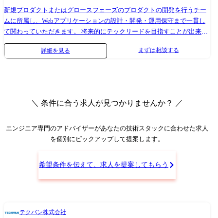
取り組みます。エージェントと購入者の体験品質を高めるため、社内オ
新規プロダクトまたはグロースフェーズのプロダクトの開発を行うチー
ペレーションそのものを改善する領域です。 【主な技術スタック】 ・フ
ムに所属し、Webアプリケーションの設計・開発・運用保守まで一貫し
ロントエンド TypeScript / React.js / Next.js ・バックエンド TypeScript /
て関わっていただきます。 将来的にテックリードを目指すことが出来る
Node.js / (Python) ・インフラ Google Cloud Platform / CDKTF 【主な利用
ポジションです。 ・技術選定をはじめとするアーキテクチャ設計 ・機能
ツール】 ・Slack ・Notion ・Github ・Google Workspace(meet, calendar,
まずは相談する
詳細を見る
要件に基づいたWebアプリケーションの設計、実装、テスト、デプロイ
gmail)
・技術調査やナレッジ共有を通じて、エンジニアメンバー相互のスキル
向上を図る ・テクノロジードリブンな開発効率向上施策の提案と実践
【主な技術スタック】 ・フロントエンド TypeScript / React.js / Next.js ・
バックエンド TypeScript / Node.js / (Python) ・インフラ Google Cloud
＼ 条件に合う求人が見つかりませんか？ ／
Platform / CDKTF 【主な利用ツール】 ・Slack ・Notion ・Github ・
Google Workspace(meet, calendar, gmail) 【当社について】 当社では「い
い不動産取引は、いいエージェントから。」を当たり前にするプラット
エンジニア専門のアドバイザー
があなたの技術スタックに合わせた求人
フォームをつくることで、中古物件の取引数が増加する住宅市場におい
を個別にピックアップして提案します。
てより多くの優秀なエージェントがより効率的かつ自由に働く環境をつ
くり、誰もがより自由に安心して不動産売買取引ができる世界の実現を
希望条件を伝えて、求人を提案してもらう
目指しています。 【業界について】 不動産取引の世界には、「店舗に出
社して電話を何度もかけないと営業ができない」「顧客に提示する住宅
ローンの選択肢を会社の都合で絞る」「複数の不動産ポータルサイトに
個別にログインして、ひとつづつ情報を掲載する」「人の手で類似物件
テクバン株式会社
を調査して、物件価格を決める」等、不動産を売買したい人も仕事とし