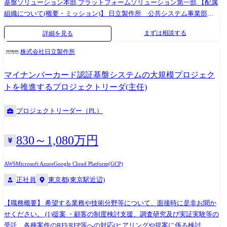
基盤ソリューション本部 プラットフォームソリューション第一部 【配属
組織について(概要・ミッション)】 日立製作所 公共システム事業部で
は、官公庁、自治体、研究・教育機関など、公共分野におけるお客様を
まずは相談する
詳細を見る
中心に、ITの側面から支える事業を展開しています。 その中で、プラッ
トフォームソリューション第一部では、従来のオンプレミスやクラウド
株式会社日立製作所
といったITプラットフォームの専門集団として、公共システム事業部に
おける中～大規模の各種プロジェクトにおいて、最新かつ最適なITプラ
マイナンバーカード認証基盤システムの大規模プロジェク
ットフォームの提案、導入、運用を担い、様々なお客様の事業を支えて
トを推進するプロジェクトリーダ(主任)
います。 【職務概要】 ITプラットフォームの専門集団として、公共シス
テム事業部における中～大規模の各種プロジェクトにおいて、最新かつ
プロジェクトリーダー（PL）
最適なITプラットフォームの提案、導入、運用を推進する。 【職務詳
細】 中規模～大規模のチームを率いて、プロジェクト全体またはプロジ
ェクト内チームメンバを推進する。 プロジェクト全体の状況を管理、報
830～1,080万円
告するとともに、期待される納期、予算、および対象スコープを守る。
【働く環境】 ①配属組織/チームについて ・配属組織の人数規模: 約50名
AWS
Microsoft Azure
Google Cloud Platform(GCP)
・配属チームの人数規模: 協力会社メンバ含め総勢数名～数十名規模のプ
正社員
東京都(東京駅近辺)
ロジェクト ※当組織では複数のプロジェクトを対応しているため、その
状況により変動。 ・年齢層: 20代～50代(30～40代が中心) ・②働き方に
ついて ・基本的に在宅勤務可能。但し、プロジェクト状況に応じて、週
【職務概要】 希望する業務や技術分野等について、面接時に是非お聞か
に数回の出社有り。 ・様々な顧客に対応するため、短期出張(数日～数か
せください。 (1)提案 ・顧客の制度検討支援、調査研究及び実証実験等の
月)もプロジェクト状況に応じて有り。 ※上記内容は、募集開始時点の内
受託、各種案件のRFI/RFP等への対応(ヒアリングや提案に係る検討、費