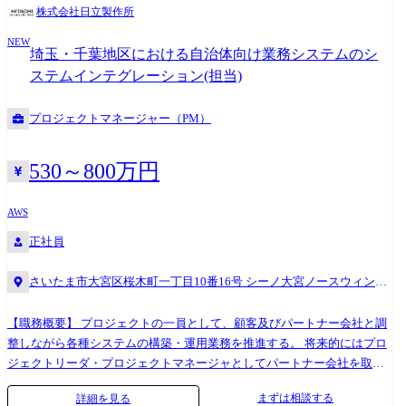
ットフォームの構築を行っています。 ⑥開発分野 公共システム事業部
お客様の業務システムからDX関連システムの提案活動から設計・構築、
株式会社日立製作所
内、上述の事業分野におけるシステム開発を組織横断的に支えていま
運用・保守までをサポートしています。 【参考資料】 ・SEトップメッセ
す。 【参考資料】 ・キャリア採用サイ
NEW
ージ:https://youtu.be/Nbqq3aqnRag ・事業部紹介映
埼玉・千葉地区における自治体向け業務システムのシ
ト:https://www.hitachi.co.jp/Div/jkk/careers/index.html ・SEトップメッセ
像:https://youtu.be/QJrlX_UvWS8 【職務概要】 ・システム開発・構築プ
ステムインテグレーション(担当)
ージ:https://youtu.be/Nbqq3aqnRag ・事業部紹介映
ロジェクトのリーダーとして、プロジェクトをまとめる役割や、稼働後
像:https://youtu.be/QJrlX_UvWS8 【職務概要】 官庁等のお客様向けプロ
のシステム運用・保守フェーズも担当していただきます。 ・お客様の課
プロジェクトマネージャー（PM）
ジェクトにおける業務の取り纏め(プロジェクトリーダやチームリーダ)と
題解決と革新的な価値創出のため、新しいサービス・ソリューション提
して、お客様の課題を解決するシステムやアプリケーション、ソリュー
案活動に積極的に参画していただきます。 システム開発・構築の上流か
ションの設計・開発や運用に従事していただきます。 プロジェクトやチ
ら下流まで、幅広い経験を積むことができるチャンスが与えられます。
530～800万円
ームのリーダとして、お客様のみならず社内を含めた関係者との調整
【職務詳細】 案件状況に応じて、以下の(1)(2)の職務を遂行していただき
や、担当する範囲のプロジェクト管理も担当していただきます。 【職務
ます。 (1)システム開発・構築・運用のリーダー、サブリーダー ①要件定
AWS
詳細】 参画時期によってプロジェクトのフェーズは異なりますが、具体
義 ・機能/非機能要件をヒアリングし、要件定義書を取りまとめます。
正社員
的には以下のとおり上流から下流まで幅広いフェーズに従事していただ
②設計・開発・テスト ・基本設計、詳細設計、運用設計などの各種設
きます。 ①要件定義・設計フェーズ お客様の課題を解決するソリューシ
計書を取りまとめます。 ・開発/テスト計画を取りまとめ、策定した計
さいたま市大宮区桜木町一丁目10番16号 シーノ大宮ノースウィング
ョンについて、要件の確認や外部仕様、内部仕様を設計し、結果を文書
画をもとに開発チームの進捗管理を行います。 ・設計・開発・テスト
8階
化します。 ・機能要件/非機能要件に対する実現方式や手段、開発手法の
工程の成果物の品質評価を行います。 ③移行 ・データ移行について、
具体化 ・設計計画や設計基準、設計標準などの策定 ・アプリケーショ
データ移行設計・ツール開発・本番データ移行の取りまとめを行いま
【職務概要】 プロジェクトの一員として、顧客及びパートナー会社と調
ン/インフラ/運用それぞれの領域に関する仕様調整、設計レビュー ・お
す。 ・現行システムから新システムへの移行設計～切替の取りまとめ
整しながら各種システムの構築・運用業務を推進する。 将来的にはプロ
客様や社内関係者との各種調整 ②製造・構築・試験 お客様と合意した設
を行います。 ④運用・保守 ・システム稼働後の運用・保守の取りまと
ジェクトリーダ・プロジェクトマネージャとしてパートナー会社を取り
計に基づき、ソリューションやシステムを実装し、設計との一致を確認
めを行います。 (2)自治体DX,新規ビジネス創出などの提案活動 ・顧客の
纏め、各種システム構築・運用を行う。 【職務詳細】 埼玉地区および千
まずは相談する
詳細を見る
します。 ・実装計画やテスト計画、実装基準の策定 ・実装時に生じる課
課題・ニーズをヒアリング等により把握し、市場・技術動向を踏まえソ
葉地区の自治体(埼玉県、さいたま市、千葉県、千葉市)を対象に、各種シ