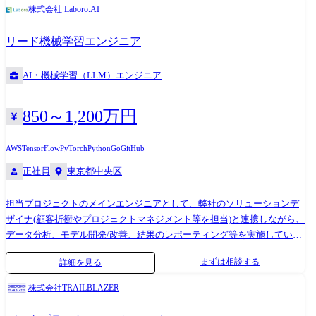
キャッチアップ、社内への展開、及びマルチエージェントシステムのた
プロセスの実施、品質管理チェックリストやレビューの実施、テスト計
Learning(PyTorch, TensorFlow, Hugging Face, OpenAI, LangChain) ・実験管
株式会社 Laboro.AI
めのフレームワーク開発などをお任せする予定です。 上記に加え、他プ
画の策定 〜テストフェーズ〜 ・試験計画書の作成、合意形成 ・試験仕
理(Kedro, mlflow, Kubeflow) ●社内活動 エンジニアリング部では以下のよ
ロジェクトのLLMエンジニアのスーパーバイズおよび組織運営にも携わ
様書の作成 ・pj状況により試験の実施 ・外部ベンダーとの連携試験の調
うな社内活動を通じて技術的成長やエンゲージメント向上を行っていま
リード機械学習エンジニア
っていただきます。 ●具体的な業務内容 ・LLMを用いたクライアントプ
整 〜運用・保守フェーズ〜 ・進捗管理、インシデントの管理 ・品質監
す。 ・技術勉強会の開催(数理最適化、強化学習 etc...) ・最新技術勉強会
ロジェクトへの参画、及びソリューションの開発 ・LLMに関連する最新
視と定期的なテスト ・保守チームのリソース確保、チームの技術研修 ・
の開催(マルチエージェント etc...) - 本勉強会にはソリューションデザイ
AI・機械学習（LLM）エンジニア
技術のキャッチアップ、社内への展開 ・マルチエージェントシステムの
障害発生時の関係者への報告と連絡 ・運用リスクの特定と対応策の策定
ナー、コーポレートも合わせ、社員の約3/4のメンバーが参加しました。
ためのフレームワーク開発 ・社内プロジェクトメンバーや顧客への技術
・インシデント発生時のリスク対応 ・保守外部ベンダーの管理
・チームビルディング施策 - “チームメンバーを知る企画“として、レ
的な説明 ・LLMを用いたシステム開発PJにおけるLLMの精度検証・チュ
850～1,200万円
ーダーチャートの作成/予想、チームのキャッチコピー作成等のワークを
ーニング ・LLMエンジニアが担当するプロジェクトのスーパーバイズ ・
実施
エンジニアリング部の組織運営に関わる業務(採用、評価、育成等) ● 業
AWS
TensorFlow
PyTorch
Python
Go
GitHub
務の変更範囲:なし 弊社はオーダーメイドによるAIモデル「カスタムAI」
正社員
東京都中央区
の開発・提供を行う、AI/機械学習のスペシャリスト集団で、最先端のAI
技術とクライアントのビジネスを「つなぐ存在」をミッションとしたス
担当プロジェクトのメインエンジニアとして、弊社のソリューションデ
タートアップ企業です。 高い技術力と課題解決能力が評価され、既に大
ザイナ(顧客折衝やプロジェクトマネジメント等を担当)と連携しながら、
手企業を中心に多くの導入事例とリピート契約があります。 ●カスタム
データ分析、モデル開発/改善、結果のレポーティング等を実施していた
AIソリューション事業とは? 弊社は以下を特徴とするカスタムAIソリュ
だきます。 また、それに加え、他プロジェクトの機械学習エンジニアの
ーション事業を展開しています。 ・オーダーメイドによるAI開発 - ア
まずは相談する
詳細を見る
スーパーバイズおよび組織運営にも携わっていただきます。 <具体的な
カデミア出自の先端の機械学習技術をベースに、ビジネスにジャストフ
業務内容> ・ディープラーニング等の機械学習技術を用いたソリューシ
ィットする形でAIを受託開発 ・企業のコア業務をAIで変革 - 画一的な
株式会社TRAILBLAZER
ョンの開発(機械学習エンジニアと同様) ・プロジェクト提案段階での技
パッケージAでは対応が難しい、ビジネス現場特有の複雑な課題の解決
術観点からの評価やアドバイス ・機械学習エンジニアが担当するプロジ
に貢献 また他社との差別化のため、弊社は「バリューアップ型AIテー