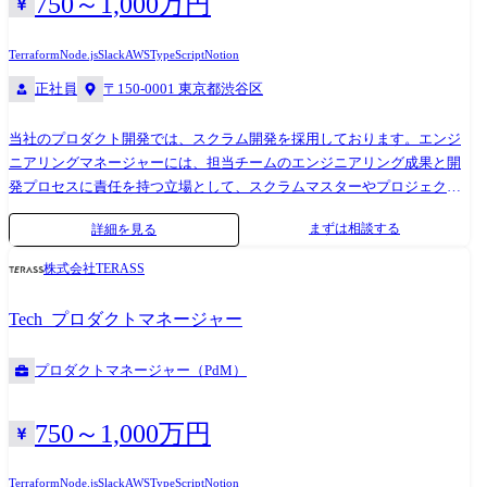
750～1,000万円
スは完全に決まりきっているの部分は少ないです。 今後もキャリアパス
Terraform 【主な利用ツール】 ・Slack ・Notion ・Github ・Google
は社員の想いや組織の成長段階によって変化し続けると認識していま
Workspace(meet, calendar, gmail)
す。 そのため「キャリアは自ら切り開きたい」と思える方にご参画いた
Terraform
Node.js
Slack
AWS
TypeScript
Notion
だきたいですし、弊社としてはその様な想いを支えられる組織として存
正社員
〒150-0001 東京都渋谷区
在できればと考えております。 ●技術スタック 使用する技術はプロジェ
クトにより異なりますが、主に以下の技術スタックを用いて開発を行っ
当社のプロダクト開発では、スクラム開発を採用しております。エンジ
ています。 ・データ分析全般(NumPy, pandas, Matplotlib, seaborn, plotly,
ニアリングマネージャーには、担当チームのエンジニアリング成果と開
Streamlit) ・機械学習(sckit-learn, statsmodelsm, OPTUNA, SHAP,
発プロセスに責任を持つ立場として、スクラムマスターやプロジェクト
LightGBM) ・Deep Learning(PyTorch, TensorFlow, Hugging Face, OpenAI,
マネジメントの役割も担いながらプロジェクトを成功に導いていただく
LangChain) ・実験管理(Kedro, mlflow, Kubeflow) ●社内活動 エンジニアリ
まずは相談する
詳細を見る
とともに、チーム内のピープルマネジメントを担っていただきます。 ・
ング部では以下のような社内活動を通じて技術的成長やエンゲージメン
新規プロダクトの開発をリードするプロジェクトマネジメント業務 ・エ
ト向上を行っています。 ・技術勉強会の開催(数理最適化、強化学習
株式会社TERASS
ンジニアメンバーと協働した技術的な実現方針の策定と要件定義の推進
etc...) ・最新技術勉強会の開催(マルチエージェント etc...) - 本勉強会に
・各スプリントの計画とタスク進捗管理、スプリントレトロスペクティ
はソリューションデザイナー、コーポレートも合わせ、社員の約3/4のメ
Tech_プロダクトマネージャー
ブの実施 ・課題管理、リスク管理などのプロジェクト実行管理 ・プロダ
ンバーが参加しました。 ・チームビルディング施策 - “チームメンバー
クトの品質管理および開発プロセスの継続的改善 ・エンジニアメンバー
を知る企画“として、レーダーチャートの作成/予想、チームのキャッチ
プロダクトマネージャー（PdM）
の育成と評価(1on1、フィードバック、目標設定) 【主な技術スタック】
コピー作成等のワークを実施 ● 業務の変更範囲:なし
・フロントエンド TypeScript / React.js / Next.js ・バックエンド TypeScript
/ Node.js / (Python) ・インフラ Google Cloud Platform / Terraform 【主な利
750～1,000万円
用ツール】 ・Slack ・Notion ・Github ・Google Workspace(meet, calendar,
gmail)
Terraform
Node.js
Slack
AWS
TypeScript
Notion