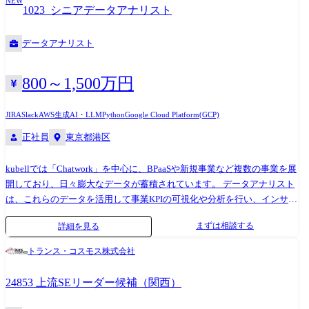
階の評価を踏まえ環境等の構築を行い、ノウハウ蓄積を行います。 ●ク
NEW
を理解したうえで、開発・構築・テスト・移行といった実行フェーズを
1023_シニアデータアナリスト
ラウド等を利用した商用環境の設計・構築 ●効率的な保守を実現するた
現場でリードします。 通信指令という高い信頼性が求められる領域にお
めの設計・実施 ●最新技術の適用事例化(社内発表) 【働く環境】 ●配属組
いて、要件や設計の意図を正しくチームに伝え、メンバーや協力会社を
データアナリスト
織構成 組織では20代～50代まで、幅広い年齢層の社員が活躍しておりま
率いながら品質を作り込んでいく役割です。 プロジェクト進行中には、
す。 同一部内にフロントSE、アプリケーション開発、インフラ構築のチ
仕様変更や想定外事象も発生します。そうした場面では、現場影響やリ
ームがあり、チーム間での配置ローテーションも可能です。 同一の官公
スクを技術・業務の両面から整理し、PMや関係者と連携しながら、実行
800～1,500万円
庁を担当している部署であることから、横の繋がりが強く、困った時は
レベルでの最適解を導き出します。 また、PLとしての遂行責任を果たす
お互い助け合いながら仕事を進めています。 ●働き方 若手を中心に経験
中で、警察業務の知見や既存データの特性を踏まえ、「現場判断をどう
JIRA
Slack
AWS
生成AI・LLM
Python
Google Cloud Platform(GCP)
者採用で活躍しているメンバーもおり、働きやすい職場です。 在宅勤務
支えるべきか」という視点から、AIを活用した高度化テーマの検証・実
正社員
東京都港区
と出社もフレキシブルに組み合わせながら仕事を進めていただけます。
装にも関与します。 入社後は、既存メンバーの支援を受けながら、担当
週1回以上は、プロジェクト全員出社日を設けて、直接のコミュニケーシ
工程や担当サブシステムから段階的にPLとしての役割を担っていただき
kubellでは「Chatwork」を中心に、BPaaSや新規事業など複数の事業を展
ョンを図っております。 出社先は顧客先や分散拠点のPJルームでの勤務
ます。 【配属組織名】 デジタルサービスビジネスユニット(公共システ
開しており、日々膨大なデータが蓄積されています。 データアナリスト
が中心とです。 お客様先での打合せ等もあり、首都圏を中心とした出張
ム) 社会基盤ソリューション本部・社会基盤システム部 【配属組織につ
は、これらのデータを活用して事業KPIの可視化や分析を行い、インサイ
があります。 ※上記内容は、募集開始時点の内容であり、入社後必要に
いて(概要・ミッション)】 私たちは、警察の初動対応をITで支える、日
トを提供することで、迅速かつ的確な意思決定を支援します。 また、シ
応じて変更となる場合がございます。予めご了承ください。 【キャリア
立の中でもミッションクリティカル領域を担う専門組織です。 警察庁・
まずは相談する
詳細を見る
ニアメンバーと協働して高度な技術やベストプラクティスを吸収しなが
パス】 ●クラウド環境の構築・開発の経験、キャリアを積むことができ
警視庁・全国の都道府県警察をお客さまとし、110番通信指令をはじめと
ら、データマートやデータモデルの設計・構築にも携わっていただきま
る。 ●最新技術を組み合わせて社会課題の解決に寄与するシステム構築
する警察の基盤システムを、最前線のフロントSEとして支えています。
トランス・コスモス株式会社
す。 ビジネスサイドと連携し、データの力で意思決定を支援するととも
を経験できる。 ●キャリアを積み上げる機会が無数にあり、繰り返しキ
事件・事故・災害の初動対応は、一つの判断の遅れや認識のズレが、現
に、自律的に分析プロジェクトを推進していただく役割です。 <具体的
ャリアを研鑽できる。
場活動や人身安全に直結します。 そのため私たちは、単なる要件受けや
24853 上流SEリーダー候補（関西）
には> 1.データマートとデータモデルの設計・構築 メダリオンアーキテ
開発にとどまらず、顧客業務を深く理解したうえで、「どうあるべき
クチャに基づいた、スケーラブルで分析しやすいデータモデルの設計・
か」を考え、要件・設計・運用へと落とし込む上流SE/PLの役割を重視し