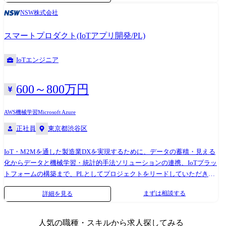
NSW株式会社
スマートプロダクト(IoTアプリ開発/PL)
IoTエンジニア
600～800万円
AWS
機械学習
Microsoft Azure
正社員
東京都渋谷区
IoT・M2Mを通した製造業DXを実現するために、データの蓄積・見える
化からデータと機械学習・統計的手法ソリューションの連携、IoTプラッ
トフォームの構築まで、PLとしてプロジェクトをリードしていただきま
す。 当社では、IoT・M2M領域における「スマートプロダクト」を通し
まずは相談する
詳細を見る
た顧客企業のDX推進に注力しています。 具体的には、顧客の実態に即し
たIoT・M2Mプラットフォームのカスタマイズ導入(既存の機械や機器に
IoT技術を導入することで、遠隔監視やデータ収集を可能にし、付加価値
人気の職種・スキルから求人探してみる