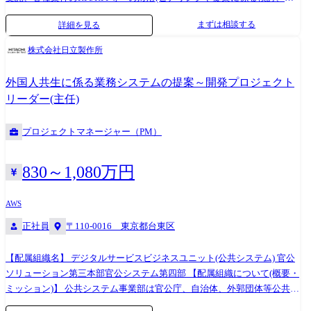
容であり、入社後必要に応じて変更となる場合がございます。予めご了
用対効果の検証、各種資料作成) ・官公庁や外郭団体等が主催するWG等
まずは相談する
詳細を見る
承ください。
への参画、社外専門家へのヒアリングや他省庁のステークホルダーへの
レクチャ対応等のフロント業務 (2)開発/構築/運用保守 ・大規模プロジェ
株式会社日立製作所
クトのプロジェクト計画立案やチーム立ち上げ等のマネジメント業務 ・
社内外のステークホルダーを含む仕様調整やリスク管理、テスト、稼働
外国人共生に係る業務システムの提案～開発プロジェクト
に向けた各種取り纏め業務 ・開発作業、構築作業、運用保守作業におけ
リーダー(主任)
るベンダコントロール等の工程・品質マネジメント業務 ・開発方式(アジ
ャイルの採用検討)、生産技術、アーキテクチャ設計(クラウド含む)等の
プロジェクトマネージャー（PM）
選定及び適用業務 【職務詳細】 (1)受注前活動(フロント対応) ・DXを検
討する顧客の事業検討支援、法制度等への問合せ対応 ・システム導入時
の効果試算、導入費用の試算 ・研究会、WG等への参加 (2)プロジェクト
830～1,080万円
の立ち上げ～要件定義、概要設計 ・システム開発に必要なリソースの見
積、確保 ・顧客要件に対するインフラ/アプリケーション双方での具体化
AWS
・開発手法、アーキテクチャ、前提となるプラットフォーム等の検討、
正社員
〒110-0016 東京都台東区
提案 (3)設計・プログラミング・テスト ・品質、コスト、スケジュール等
の各種マネジメント、成果物の評価、開発・構築事における課題の検討
や顧客との調整等 (4)総合テスト、フィールドテスト ・社内外のステーク
【配属組織名】 デジタルサービスビジネスユニット(公共システム) 官公
ホルダーとの調整、課題解決 (5)システム移行・運用 ・システム移行、運
ソリューション第三本部官公システム第四部 【配属組織について(概要・
用支援に係る作業管理、インシデント対応 【配属組織名】 デジタルサー
ミッション)】 公共システム事業部は官公庁、自治体、外郭団体等公共分
ビスビジネスユニット(公共システム) 公共ソリューション推進第一本部
野のお客様を、ITの側面から50年以上にわたって支援しております。 具