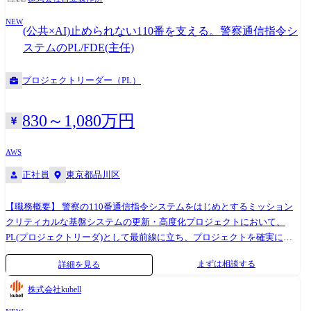
立の自治体DXの取り組み https://www.hitachi.co.jp/Div/jkk/jichitai/dx/
案件や大規模インフラ構築案件の活動を行っており、提案、構築、運用
NEW
のITサービスの全領域を提供する組織です。 今回は、その中でも社会貢
(公共×AI)止められない110番を支える。警察通信指令シ
献度が高く、先端技術を使いながらキャリアアップ、スキルアップがで
ステムのPL/FDE(主任)
きる分野のインフラエンジニアを募集いたします。 【参考資料】 ・SEト
ップメッセージ：https://youtu.be/Nbqq3aqnRag ・事業部紹介映像：
プロジェクトリーダー（PL）
https://youtu.be/QJrlX_UvWS8 【職務概要】 AWS等のクラウド環境やオン
プレミス環境のプラットフォームについてのシステム提案、設計・構
築・導入の実施、運用・保守などの業務に従事していただきます。 顧客
830～1,080万円
にとって価値の高い業務/システムの企画から構築までを担うために、常
に最新技術を貪欲に追い求めることを期待します。 【職務詳細】 企画・
AWS
プレ段階～構築、稼働、保守までトータルで活動をしていただきます。
正社員
東京都品川区
どのような技術を用いたアーキテクチャとするかは、お客様の要求をベ
ースに最適な形を検討していただきます。 具体的な職務の概要(流れ)は
以下になります。 (1)企画・プレ段階 顧客要求に応じた最新アーキテクチ
【職務概要】 警察の110番通信指令システムをはじめとするミッション
ャの検討・提案を行います。 ●AWS/AzureのPaaSや他社サービス(SaaS)の
クリティカルな基盤システムの更新・高度化プロジェクトにおいて、
適用検討 ●セキュリティ等顧客の心配事項に応じた説明 ●社内/社外のサ
PL(プロジェクトリーダ)として最前線に立ち、プロジェクトを確実に遂
ービスとの組合せに関する検討・協議 (2)技術検証段階 PoC等の実験環境
行します。 あわせて、AIありきではなく、データ × 警察業務のドメイン
まずは相談する
詳細を見る
の構築/評価に基づく要件見直しを行います。 ●実証実験計画書の作成 ●
ナレッジ × AI を前提に、顧客とともに新たな業務価値を構想・実装して
クラウド等を利用したアーキテクチャ概要設計・構築 ●実証実験評価(技
いくフォワード・デプロイ・エンジニア(FDE)的役割も担います。 【職
株式会社kubell
術的課題等の洗い出し、費用試算等) (3)構築段階～本番稼働以降 実証段
務詳細】 本ポジションでは、PLとして、PMが策定した全体方針・計画