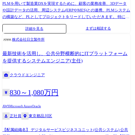
PLMを用いて製造業DXを実現するために、顧客の業務改善、3Dデータ
や設計データの活用、周辺システム(ERPやMES)との連携、PLMシステム
の構築など、PLとしてプロジェクトをリードしていただきます。 特に
Windchill(PTC)を用いたアドオン開発および導入経験のある方を歓迎しま
まずは相談する
詳細を見る
す。 将来的にはプロジェクトリーダーの立場で案件を推進していただき
ます。 開発期間は3カ月程度のものから1年以上継続するものがございま
株式会社日立製作所
す。 <具体的な業務内容> PLMシステムの導入・カスタマイズ開発におい
て、以下のような業務をご担当いただきます ・顧客との要件定義、仕様
最新技術を活用し、公共分野横断的にITプラットフォーム
設計、開発スコープの明確化 ・新規PLMシステムの導入 ・新規/導入済
を提供するシステムエンジニア(主任)
PLMシステムのカスタマイズ開発 ・運用/改善フェーズにおける継続的な
改善提案・開発 ・アプリ・インフラ・運用における各種アーキテクチャ
クラウドエンジニア
設計への技術支援 ・プロジェクトの進行管理(品質・コスト・納期) ・開
発メンバーへの指示・レビュー・調整 ●配属先 サービスソリューション
事業本部 ビジネスイノベーション事業部 マニュファクチャリングソリュ
830～1,080万円
ーション部 【業務の変更範囲】 すべての業務への配置転換あり(在籍出
向を含む)
AWS
Microsoft Azure
Oracle
正社員
東京都品川区
【配属組織名】 デジタルサービスビジネスユニット(公共システム) 公共