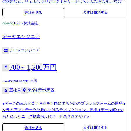
の構築など、PLとしてプロジェクトをリードしていただきます。 特に
Windchill(PTC)を用いたアドオン開発および導入経験のある方を歓迎しま
まずは相談する
詳細を見る
す。 将来的にはプロジェクトリーダーの立場で案件を推進していただき
ます。 開発期間は3カ月程度のものから1年以上継続するものがございま
ClipLine株式会社
す。 <具体的な業務内容> PLMシステムの導入・カスタマイズ開発におい
て、以下のような業務をご担当いただきます ・顧客との要件定義、仕様
データエンジニア
設計、開発スコープの明確化 ・新規PLMシステムの導入 ・新規/導入済
PLMシステムのカスタマイズ開発 ・運用/改善フェーズにおける継続的な
データエンジニア
改善提案・開発 ・アプリ・インフラ・運用における各種アーキテクチャ
設計への技術支援 ・プロジェクトの進行管理(品質・コスト・納期) ・開
発メンバーへの指示・レビュー・調整 ●配属先 サービスソリューション
700～1,200万円
事業本部 ビジネスイノベーション事業部 マニュファクチャリングソリュ
ーション部 【業務の変更範囲】 すべての業務への配置転換あり(在籍出
AWS
Python
Kaggle
R言語
向を含む)
正社員
東京都千代田区
●データの統合と見える化を可能にするためのプラットフォームの開発 ●
クライアントデータ分析におけるディレクション、運用 ●データ解析を
もとにしたニーズ探索およびサービス企画デザイン
まずは相談する
詳細を見る