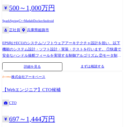
転職を決意。 ●配属プロジェクト メーカー向け社内業務システムの開発
500～1,000万円
プロジェクトにて、 機能を満たすシステムの設計〜実装・テスト～運用
までの一連工程に従事
Spark
Spring
C++
Matlab
Docker
Android
正社員
兵庫県姫路市
EPS向けECUのシステム/ソフトウェアアーキテクチャ設計を担い、以下
機能のシステム設計・ソフト設計・実装・テストを行います。 ①快適で
安全なハンドル操舵フィールを実現する制御アルゴリズム ②モータ制
御、フェールセーフ機能 ③マイコンやIC、電源、センサI/F等の回路を制
まずは相談する
詳細を見る
御するソフトウェア ④車両間通信や故障診断機能 ⑤AUTOSAR等のOS、
サイバーセキュリティのソフト組込み <具体的には> ご経験やご志向に応
株式会社アーキベース
じ、以下の業務をお任せします。 (a)EPSシステム設計: MELMB独自の開
発(次世代品や性能改善)や顧客要求機能に対して、モータ/回路設計メン
【Webエンジニア】CTO候補
バと共にシステム設計を行います。この時、要求スペックや回路構成、
部品のばらつきを考慮した仕様決めや、安全分析(FMEA/FTA)、機能安全
CTO
(ISO26262)に準拠したシステム検証も行います。 (b)ソフトウェア開発:
Automotive SPICEや機能安全(ISO26262)のプロセスに従い、要求仕様を
697～1,444万円
ソフトに実装します ・ソフトウェアアーキテクチャ設計:要求の機能をソ
フトウェアに実装するために、どのモジュールにどのように変更を行う