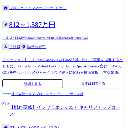
社で、次のキャリアステップを実現しませんか。 ●主な業務 ・サーバー
プロジェクトマネージャー（PM）
(Windows/Linux)の設計・構築・運用 ・ネットワークの設計・構築・運用
・クラウド環境(AWS/Azure等)の構築・運用 ・インフラ運用改善、障害
対応 ●プロジェクト例 ・大手企業向け基幹システムインフラ構築 ・官公
812～1,587万円
庁向け大規模インフラ運用案件 ・クラウド移行プロジェクト ・サーバー
リプレイス・仮想化基盤構築案件 ・ネットワーク更改プロジェクト
生成AI・LLM
Windows
Kubernetes
CircleCI
Microsoft Azure
AWS
正社員
勤務地未定
【ミッション】 主にIaaS/PaaSおよびDaaS領域に対して事業を推進すると
ともに、Azure(Azure Virtual Desktop、Azure OpenAI Service含む)、AWS、
GCPを中心としたメジャークラウド導入に関わる技術支援 【主な業務】
IaaS/PaaSおよびDaaS領域における技術支援(提案、要件定義、設計・構
まずは相談する
詳細を見る
築)およびそれらに関わるプロジェクトマネジメント業務 【具体的な業
務】 下記ソリューションにおける提案、設計・構築、プロジェクトマネ
株式会社テクノプロ テクノプロ・デザイン社
ジメント業務 ・Azure、AVD(Azure Virtual Desktop)、Azure OpenAI
NEW
Service ほか ・AWS、Amazon WorkSpaces ・GCP ・IBM Cloud ・Alibaba
【戦略研修】インフラエンジニア キャリアアップコー
Cloud ・Cloud PF Type A(自社クラウド) ・IDCFクラウド Type S(自社クラ
ス
ウド)
運用・監視・保守（インフラ）