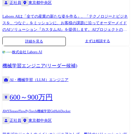
正社員
東京都中央区
Laboro.AIは「全ての産業の新たな姿を作る」、「テクノロジーとビジネ
スを、つなぐ」をミッションに、お客様の課題に沿ってオーダーメイド
のAIソリューション『カスタムAI』を提供します。AIプロジェクトの成
功には、安定したネットワーク環境と計算機インフラが不可欠です。そ
まずは相談する
詳細を見る
こで、社内ネットワークの構築管理、セキュリティポリシーの運用、オ
ンプレミスサーバ、データセンターやクラウドリソースの管理に精通し
株式会社 Laboro.AI
たインフラエンジニアを募集します。AIの可能性を最大限に引き出し、
私たちと共に次世代のイノベーションを推進する志を持った方をお待ち
機械学習エンジニア(リーダー候補)
しています。 【本ポジションについて】 エンジニア部門の拡大に伴い、
AIやシステム開発に必要なインフラの管理を専任で行っていただけるイ
AI・機械学習（LLM）エンジニア
ンフラエンジニアを募集します。弊社の機械学習エンジニアやシステム
開発エンジニアと緊密に連携し、オンプレミスのGPUサーバやAWS・
GCP・Azureなどのクラウドリソースの管理、セキュリティ対策、情報資
600～900万円
産管理体制の整備を推進していただきます。 ※クラウドインフラはAWS
を主軸(全体の約7割)としており、AWSの知見を存分に活かせる環境で
AWS
TensorFlow
PyTorch
機械学習
GitHub
Docker
す。AzureやGoogle Cloudを利用する機会もあり、マルチクラウドの経験
正社員
東京都中央区
を広げられます。 【業務内容】 ●以下の業務における企画、要件定義、
設計、構築、保守、運用 - AWS・Azure・Google Cloud上のリソースに