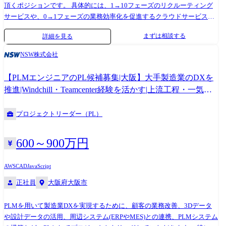
頂くポジションです。 具体的には、1→10フェーズのリクルーティング
サービスや、0→1フェーズの業務効率化を促進するクラウドサービス、
さらには社内システムに至るまで、上流工程における要件定義や仕様設
まずは相談する
詳細を見る
計からリリースまで一気通貫にお任せしたいと考えております。 実践の
中でエンジニアとしての成長を求める方、自社サービスを用いて業界を
NSW株式会社
変革することに強く興味のある方はぜひご応募下さい。 技術 ●使用する
言語・フレームワーク ・バックエンド:Ruby, Ruby on Rails ・フロントエ
【PLMエンジニアのPL候補募集|大阪】大手製造業のDXを
ンド:TypeScript, React, Next.js, Vue.js, Nuxt.js, jQuery, Tailwind ・データベ
推進|Windchill・Teamcenter経験を活かす|上流工程・一気通
ース:MySQL ●インフラ ・AWS:EC2, ECS, RDS, S3, CloudFront, API
貫開発
Gateway, Lambda, Amplify, WAF, CloudWatch ・Terraform ・Docker ●開発
プロジェクトリーダー（PL）
ツール ・Github, Github Actions, Figma, Cursor ●デバイス(OS) ・Windows,
Mac (※選択可) ●その他 ・Salesforce Object Query Language, OpenAI API,
Python, WordPress, Amazon SES ●開発ツール ・Github, Github Actions,
600～900万円
Figma, Cursor ●デバイス(OS) ・Windows, Mac (※選択可) ●その他 ・
Salesforce Object Query Language, OpenAI API, Python, WordPress, Amazon
AWS
CAD
JavaScript
SES
正社員
大阪府大阪市
PLMを用いて製造業DXを実現するために、顧客の業務改善、3Dデータ
や設計データの活用、周辺システム(ERPやMES)との連携、PLMシステム