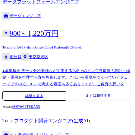
データプラットフォームエンジニア
ェクトのスーパーバイズ ・エンジニアリング部の組織運営に関わる業務
マ」に注力しています。 ●プロジェクトの開発フロー 弊社では約3ヶ月間
(採用、評価、育成等) ●このような想いを実現されたい方にご応募いただ
という短いサイクルで機械学習モデルやAIに関係するシステムをお客様
データエンジニア
きたいです。 1.機械学習を用いた社会実装、産業実装を自分の手で担い
に提供しています。 顧客折衝は基本的に弊社のソリューションデザイナ
たい方 弊社が担当する案件は社会や産業そのものに影響を与えるものが
が行いますが、希望に応じてエンジニアもフロントに立って直接提案し
中心です。 技術はあくまでツールとして捉え、ソリューションを提供す
たり顧客ニーズを聞いたりすることができます。 ●チーム構成・支援制
900～1,220万円
ることを主眼に置いていることを重要視する集団です。 2.自身が担当し
度 基本的に弊社では1つのPJTに対し、メイン担当としてソリューション
ている案件がPoCのみで終わることや実際に世に出て行かないことに不
デザイナ/エンジニアが1名ずつアサインされます。 またソリューション
Terraform
AWS
Python
Google Cloud Platform(GCP)
Shell
安を感じる方 弊社の案件継続率は70%と他社と比較して比較的高いと自
デザイナ/エンジニアそれぞれを補佐する役割としてSV(スーパーバイザ
正社員
東京都港区
負しています。 弊社はオーダーメイドによるAIモデル「カスタムAI」の
ー)がつきます。 一方で大型案件等になりますとPJTの人数は必要に応じ
開発・提供を行う、AI/機械学習のスペシャリスト集団で、最先端のAI技
て増加します。 ●裁量の大きさについて 弊社はAIコンサルティングの会
●募集概要 データ分析業務などを支えるIaaS上のインフラ環境の設計・構
術とクライアントのビジネスを「つなぐ存在」をミッションとしたスタ
社としてお客様に”AIソリューションを提供すること”を使命としていま
築・運用を管理する方を募集します。これから環境をつくっていくフェ
ートアップ企業です。 高い技術力と課題解決能力が評価され、既に大手
す。 AIソリューションを提供するためにあらゆることを思案して実行で
ーズですので、0→1で考える場面も多くありますが、ご自身の想いを形
企業を中心に多くの導入事例とリピート契約があります。 ●カスタムAI
きればと考えているので、提供元のエンジニアは以下のような裁量の大
にできる業務です。まずは分析環境中心となりますが、将来的にはクラ
ソリューション事業とは? 弊社は以下を特徴とするカスタムAIソリュー
きい環境で自らのプロフェッショナリズムを発揮いただければと考えて
まずは相談する
詳細を見る
ウドを使って業務の在り方を変えるような提案なども期待します。ま
ション事業を展開しています。 ・オーダーメイドによるAI開発 - アカ
います。 ・技術者がお客様に対して直接提案をすること ・お客様が設計
た、アプリ開発環境やサンドボックス環境の設計・構築・運用もスコー
デミア出自の先端の機械学習技術をベースに、ビジネスにジャストフィ
した問題に対してその問題設計に提言できること ・チームを自ら組閣し
株式会社TERASS
プに含みます。 ●具体的な業務内容 データ分析環境だけでなく、アプリ
ットする形でAIを受託開発 ・企業のコア業務をAIで変革 - 画一的なパ
案件成功に向けて自ら動くことができること ・会社の承認のもと、必要
開発環境やサンドボックス環境も含めたクラウド環境の設計、構築およ
ッケージAでは対応が難しい、ビジネス現場特有の複雑な課題の解決に
人員の確保依頼やツールの追加導入について主導、積極的な提案ができ
Tech_プロダクト開発エンジニア(生成AI)
び運用を担っていただきます。 ・アプリ開発やデータ分析を実施するた
貢献 また他社との差別化のため、弊社は「バリューアップ型AIテーマ」
ること ●技術スタック 使用する技術はプロジェクトにより異なります
めのアーキテクチャ構想の策定 ・IaaS(現在はAWS,GCP)上でデータ分析
に注力しています。 ●プロジェクトの開発フロー 弊社では約3ヶ月間とい
が、主に以下の技術スタックを用いて開発を行っています。 ・データ分
AI・機械学習（LLM）エンジニア