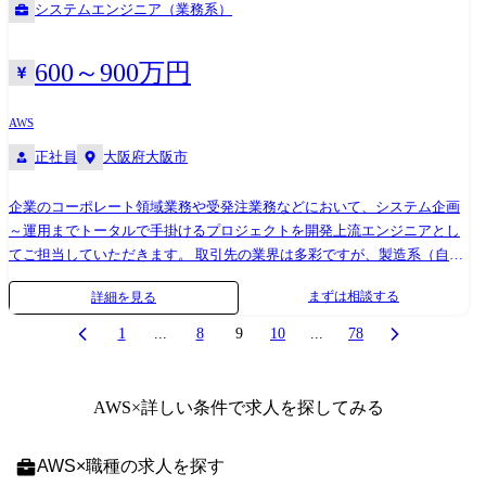
システムエンジニア（業務系）
構築(シニアメンバーとの連携・協働) dbtを用いたデータモデリングの実
ています。 近年は、通信指令業務の高度化や人員不足への対応を背景
装 横断セールス/マーケティングデータマートの構築支援 事業管理をは
に、データ活用やAIを組み合わせた新たな価値創出にも本格的に取り組
じめとするトラストデータの整備支援 2.データ分析とインサイト提供 ビ
んでいます。 110番の一報から、現場の判断が動き出す。 警察の通信指
600～900万円
ジネス/プロダクトの現場課題に対し、分析テーマを提案・実行 戦略的示
令という、止めることが許されないミッションクリティカルな領域で、
唆の抽出による意思決定支援 ユーザー行動分析、顧客セグメンテーショ
PLとして「システムを最後までやり切る」仕事です。 AIは目的ではあり
AWS
ン、施策効果測定 事業KPI・財務指標(CAC/LTV/MRRなど)の可視化と分
ません。 これまで蓄積してきたデータと警察業務のドメインナレッジを
正社員
大阪府大阪市
析 3.ダッシュボード・BIツールの開発・運用 Lookerを用いたダッシュボ
掛け合わせ、人の判断を速く、確実にするための手段として活用しま
ードやレポートの設計・構築・運用 事業管理ダッシュボード、セールス/
す。 【参考資料】 ・事業部紹介映像:https://youtu.be/QJrlX_UvWS8 ・警
企業のコーポレート領域業務や受発注業務などにおいて、システム企画
マーケティングモニタリング環境の構築 レポーティング業務の効率化と
察向けソリューション:https://www.hitachi.co.jp/Prod/comp/app/police/
～運用までトータルで手掛けるプロジェクトを開発上流エンジニアとし
自動化 4.チーム協業とステークホルダー連携 ビジネス/プロダクトの現場
【携わる事業・ビジネス・サービス・製品など】 ・全国の都道府県警察
てご担当していただきます。 取引先の業界は多彩ですが、製造系（自動
部門へのデータ利活用の推進 ビジネス部門とのコミュニケーションを通
の110番通信指令システムをはじめとした警察の現場活動を支える基盤シ
車・パーツ・化学系など）やメーカー、通信、電力系など誰もがよく知
じた、データドリブンな意思決定の支援 データソリューションの現場提
ステム ・警察の現場業務の高度化に向けたAI・データ活用サービス 既存
まずは相談する
詳細を見る
る大手企業向けの案件が大半を占めております。 ●案件例 ・RPA・DXの
供に向けたSalesforceエンジニア、CRMアーキテクト、BizOpsとの連携
システムの更新・更改を確実にやり切ることを最優先にしながら、現場
導入に関する開発案件 ・コーポレート領域業務（人事・経理）アプリケ
クロスファンクショナルチームでのプロジェクト推進、ステークホルダ
負荷の軽減や判断支援につながる高度化テーマについても、PoC・検証
1
...
8
9
10
...
78
ーション設計・開発 ・メーカーの受発注業務最適化に向けたアプリケー
ーとの定期的なミーティング 【変更の範囲】 ・部署異動等により当社業
から実運用まで段階的に取り組んでいます。
ション開発・インフラ構築・保守運用など
務全般へ変更する場合があります(出向含む) 使用技術・ツール <プログラ
ミング言語> ・SQL(Hive、Presto、など) ・Python <インフラ> ・
AWS
×詳しい条件で求人を探してみる
Snowflake ・TreasureData <ツール> ・データエンジニアリング:dbt ・コー
ド管理:GitHub ・BI:Looker Studio、exploratory、Google Spreadsheet、
AWS
×
職種
の求人を探す
Excel等 <タスク管理> ・JIRA <情報共有> ・Chatwork ・Confluence ・