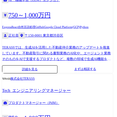
を行うための環境(データレイクやパイプラインなど)のベースとなるイン
う短いサイクルで機械学習モデルやAIに関係するシステムをお客様に提
析全般(NumPy, pandas, Matplotlib, seaborn, plotly, Streamlit) ・機械学習
フラの設計 ・日次ジョブやコストの管理、ログ確認なども考慮した運用
供しています。 顧客折衝は基本的に弊社のソリューションデザイナが行
(sckit-learn, statsmodelsm, OPTUNA, SHAP, LightGBM) ・Deep
設計 ・社内のデータサイエンティストやエンジニアと連携し、新ツール
いますが、希望に応じてエンジニアもフロントに立って直接提案したり
750～1,000万円
Learning(PyTorch, TensorFlow, Hugging Face, OpenAI, LangChain) ・実験管
導入のための環境構築や運用改善の提案 ●配属先組織構成 事業戦略部
顧客ニーズを聞いたりすることができます。 ●チーム構成・支援制度 基
理(Kedro, mlflow, Kubeflow) ・開発言語(Python, Rust, Javascript) ・インフ
技術グループ 担当部長兼課長1名、兼務メンバー7名
本的に弊社では1つのPJTに対し、メイン担当としてソリューションデザ
ラ(AWS, Azure, Google Cloud, 社内GCPサーバ) ・開発ツール(Visual
Express
React
自然言語処理
GitHub
Google Cloud Platform(GCP)
Python
イナ/エンジニアが1名ずつアサインされます。 またソリューションデザ
Studio, GitHub) ・その他ツール(Slack, Backlog, Cacoo, Google Meet) ●社
正社員
〒150-0001 東京都渋谷区
イナ/エンジニアそれぞれを補佐する役割としてSV(スーパーバイザー)が
内活動 エンジニアリング部では以下のような社内活動を通じて技術的成
つきます。 一方で大型案件等になりますとPJTの人数は必要に応じて増
長やエンゲージメント向上を行っています。 ・技術勉強会の開催(数理最
TERASSでは、生成AIを活用した不動産仲介業務のアップデートを推進
加します。 ●裁量の大きさについて 弊社はAIコンサルティングの会社と
適化、強化学習 etc...) ・最新技術勉強会の開催(マルチエージェント etc...)
しています。不動産取引に関わる書類業務のAI化や、エージェント業務
してお客様に”AIソリューションを提供すること”を使命としています。
- 本勉強会にはソリューションデザイナー、コーポレートも合わせ、社
そのものをAIで支援するプロダクトなど、複数の領域で生成AI機能を開
AIソリューションを提供するためにあらゆることを思案して実行できれ
員の約3/4のメンバーが参加しました。 ・チームビルディング施策 -
発・本番運用しています。 本ポジションでは、技術選定・アーキテクチ
ばと考えているので、提供元のエンジニアは以下のような裁量の大きい
“チームメンバーを知る企画“として、レーダーチャートの作成/予想、チ
まずは相談する
詳細を見る
ャ設計から携わっていただきます。PdMやドメインエキスパートと連携
環境で自らのプロフェッショナリズムを発揮いただければと考えていま
ームのキャッチコピー作成等のワークを実施
しながら、課題の発見から解決策の考案、検証、アプリケーションへの
す。 ・技術者がお客様に対して直接提案をすること ・お客様が設計した
株式会社TERASS
実装まで、幅広い範囲を裁量をもって推進していただきます。 ・生成AI
問題に対してその問題設計に提言できること ・チームを自ら組閣し案件
を活用したソリューションの設計・実装・本番運用 ・PdMやドメインエ
成功に向けて自ら動くことができること ・会社の承認のもと、必要人員
Tech_エンジニアリングマネージャー
キスパートと連携した課題発見とソリューション設計 ・LLMのAPI選
の確保依頼やツールの追加導入について主導、積極的な提案ができるこ
定、プロンプトチューニング等による精度向上 ・複数のモデル・手法を
と ●キャリアパスについて 右記のような流れでキャリアを歩んでいただ
プロダクトマネージャー（PdM）
用いた検証と比較 ・継続的な精度向上のための仕組みづくり 【主な技術
く想定です。(スタッフ→リーダー→マネージャー→部長) 一方で弊社の
スタック】 ・フロントエンド TypeScript / React.js / Next.js ・バックエン
エンジニア組織は50名未満とまだまだ成長の余地しかなく、キャリアパ
ド TypeScript / Node.js / (Python) ・インフラ Google Cloud Platform /