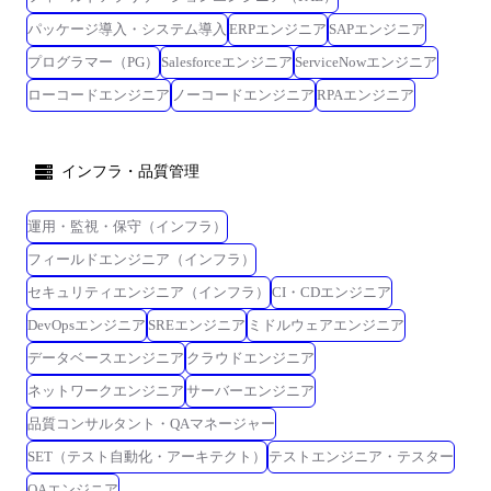
パッケージ導入・システム導入
ERPエンジニア
SAPエンジニア
プログラマー（PG）
Salesforceエンジニア
ServiceNowエンジニア
ローコードエンジニア
ノーコードエンジニア
RPAエンジニア
インフラ・品質管理
運用・監視・保守（インフラ）
フィールドエンジニア（インフラ）
セキュリティエンジニア（インフラ）
CI・CDエンジニア
DevOpsエンジニア
SREエンジニア
ミドルウェアエンジニア
データベースエンジニア
クラウドエンジニア
ネットワークエンジニア
サーバーエンジニア
品質コンサルタント・QAマネージャー
SET（テスト自動化・アーキテクト）
テストエンジニア・テスター
QAエンジニア