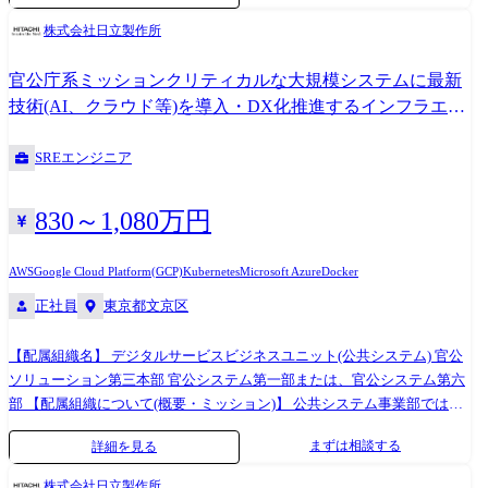
題への対策や対応方針検討、推進 ・品質状況を監視し、必要に応じた品
リューションを創出・提案を行います。 【働く環境】 ①配属組織/チー
ステムの提案、構築および運用業務を担当します。 案件ごとに役割は異
株式会社日立製作所
質確保施策の検討、実施 ・試験結果に基づく定量的、定性的品質評価の
ム 人数規模は約25名です。年齢層は20代から50代までと幅広いです。
なりますが、担当者として顧客およびパートナー会社と連携し、必要な
実施 ・総合試験、受入試験等システム全体に関わる試験の取り纏め ③運
和気あいあいとした雰囲気の中で営業と一体となって、事業を推進し
調整や課題対応を行いながら業務を推進します。 また、業務遂行にあた
官公庁系ミッションクリティカルな大規模システムに最新
用保守 お客様と合意した運用設計に基づき、システムや業務の運用と保
ています。 ②働き方について 支社、顧客先のプロジェクトルームでの
っては、社内の関連部門や有識者と協力し、円滑なコミュニケーション
技術(AI、クラウド等)を導入・DX化推進するインフラエン
守を実施します。 ・運用保守業務における各種管理(作業管理、課題管
勤務を中心に、在宅勤務も可能です。 ※上記内容は、募集開始時点の内
を通じてプロジェクトを進めることが求められます。 複数関係者と関わ
ジニア(主任クラス)
理、インシデント管理など) ・必要に応じお客様への改善提案 【働く環
容であり、入社後必要に応じて変更となる場合がございます。予めご了
りながら業務を進めるため、システム構築・運用に関する実務経験や、
SREエンジニア
境】 ①配属組織/チーム 20代～50代まで、幅広い年齢層の社員が活躍し
承ください。
関係者との調整業務の経験を有していることが望まれます。 【配属組織
ております。 ②働き方について 在宅勤務は可能です。プロジェクトフェ
名】 デジタルサービスビジネスユニット(公共システム) 自治体ソリュー
ーズや各人の事情にあわせ柔軟に切り替えています。 顧客先常駐はあり
ション第二本部 自治体システム第四部 【配属組織について(概要・ミッ
830～1,080万円
ませんが、打ち合わせのために顧客先を訪問する場合があります。 ※上
ション等)】 埼玉地区および千葉地区における自治体(県・政令市)向けの
記内容は、募集開始時点の内容であり、入社後必要に応じて変更となる
各種システム提案・構築・運用を担当する。 顧客の特徴やニーズに合わ
AWS
Google Cloud Platform(GCP)
Kubernetes
Microsoft Azure
Docker
場合がございます。予めご了承ください。
せた提案を主体的に行い、既存領域だけでなく新規領域ビジネスを開拓
正社員
東京都文京区
し、パートナー会社と連携したシステム構築・運用を行うことで、地域
社会に貢献する。 【参考資料】 ・キャリア採用サイ
ト:https://www.hitachi.co.jp/Div/jkk/careers/index.html ・SEトップメッセ
【配属組織名】 デジタルサービスビジネスユニット(公共システム) 官公
ージ:https://youtu.be/iC3OyDyG9Gk ・事業部紹介映
ソリューション第三本部 官公システム第一部または、官公システム第六
像:https://youtu.be/leYvnpaj_ZQ →公共システム事業部・公共システム営
部 【配属組織について(概要・ミッション)】 公共システム事業部では、
業統括本部の事業概要・インタビュー記事について紹介しています。
官公庁、自治体、外郭団体等、公共・社会分野にて50年以上のIT導入実
まずは相談する
詳細を見る
【携わる事業・ビジネス・サービス・製品など】 ●総務省HPより 地方行
績があります。 その中で当部では官公庁の税務行政、文教分野をITサー
政のデジタル化 https://www.soumu.go.jp/denshijiti/ ●ニュースリリース 日
ビスの面から支援しております。国を支える大規模基幹系システム開発
株式会社日立製作所