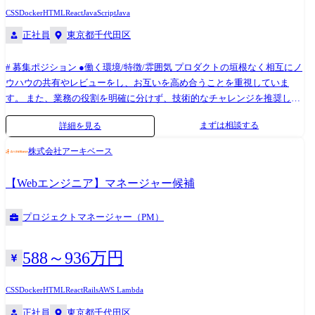
かといったアーキテクチャ設計 ・実装・単体テスト:C言語、
CSS
Docker
HTML
React
JavaScript
Java
Matlab/Simulinkによるソフト実装 ユニットテスト、PCシミュレータによ
正社員
東京都千代田区
る動作確認、解析ツールを用いたコード検証 ・統合評価・HILS検証:実
機(試験車両・試験台)での性能評価 ・機能安全・プロセスドキュメンテ
# 募集ポジション ●働く環境/特徴/雰囲気 プロダクトの垣根なく相互にノ
ーション これらの活動は、カーメーカやTier1メーカ、ソフトウェア外注
ウハウの共有やレビューをし、お互いを高め合うことを重視していま
先、および社内の関連部門との連携しながら進めていきます。 ※変更の
す。 また、業務の役割を明確に分けず、技術的なチャレンジを推奨して
範囲:会社の定める業務※ ※業務の都合によっては会社外の職務に従事す
います。 技術の幅を広げて、エンジニアとしての価値を着実に高めてい
るため出向又は転属を命じることがある ●使用言語、環境、ツール、資
まずは相談する
詳細を見る
ける環境です。 ●チーム体制 ・テックチームメンバー 2名 ・業務委託
格等 プログラミング:C、MATLAB/Simulink(モデルベース設計) 開発環
メンバー 6名 ●プロジェクト例 ・業務効率化を促進するSaaS型クラウド
境:Windows/Linux、dSPACE HILS、仮想ECU(SIL) 品質管理:静的解析ツー
株式会社アーキベース
サービスの開発 ・業界を変革する新規webプロダクトのプロトタイプ開
ル(MISRA-C対応) 規格・標準:ISO 26262、AUTOSAR Classic/Adaptive、
発 ・転職支援サービスのサイト開発 ・マッチングプラットフォームの開
A‑SPICE
【Webエンジニア】マネージャー候補
発 など ## 業務内容 ●概要 新規プロダクトの立ち上げや、既存サービス
の機能開発、テックチームのマネジメントに携わって頂くポジションで
プロジェクトマネージャー（PM）
す。 具体的には、1→10フェーズのリクルーティングサービスや、0→1
フェーズの業務効率化を促進するクラウドサービス、さらには社内シス
テムに至るまで、上流工程における要件定義や仕様設計から一気通貫に
588～936万円
お任せしたいと考えております。 自社サービスを用いて業界を変革する
ことに強く興味のある方、より裁量を持ってマネジメントの経験を積ん
CSS
Docker
HTML
React
Rails
AWS Lambda
できたい方はぜひご応募下さい。 ●技術 使用する言語・フレームワーク -
正社員
東京都千代田区
Ruby -Ruby on rails -vue/react/javascript/jquery -HTML/CSS/SCSS 開発環境