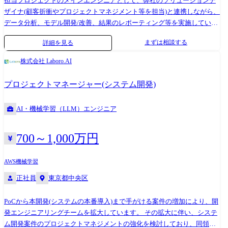
担当プロジェクトのメインエンジニアとして、弊社のソリューションデ
関する業務 - オンプレミス(KVM・Kubernetes)のCPU・GPUサーバーに
ザイナ(顧客折衝やプロジェクトマネジメント等を担当)と連携しながら、
関する業務 - オンプレミス及びクラウドリソースのセキュリティに関
データ分析、モデル開発/改善、結果のレポーティング等を実施していた
する業務 - 社内ネットワーク・VPNに関する業務 ・オンプレミス及び
だきます。(プロジェクトごとに、リード機械学習エンジニアが1名サポ
クラウド環境の払い出しプロセス自動化・IaC化 ・社内サーバーの増設
まずは相談する
詳細を見る
ートにつきます) <具体的な業務内容> ・ディープラーニング等の機械学
やセキュリティの改善に関連する施策、体制作りの企画、運営 ・ユーザ
習技術を用いたソリューションの開発 ・顧客プロジェクト向けの機械学
ー及びリソース管理の仕組みの企画、運営 ・作業手順や各種ノウハウの
株式会社 Laboro.AI
習ソリューションのカスタマイズ開発 ・機械学習技術を用いたシステム
文書化 ・管理技術や実施体制の継続的な改善 ● 業務の変更範囲:なし
の開発 ・社内プロジェクトメンバーや顧客への技術的な説明 ●業務の変
プロジェクトマネージャー(システム開発)
更範囲:なし ーーーーーーーー 弊社はオーダーメイドによるAIモデル
「カスタムAI」の開発・提供を行う、AI/機械学習のスペシャリスト集団
AI・機械学習（LLM）エンジニア
で、最先端のAI技術とクライアントのビジネスを「つなぐ存在」をミッ
ションとしたスタートアップ企業です。 高い技術力と課題解決能力が評
価され、既に大手企業を中心に多くの導入事例とリピート契約がありま
700～1,000万円
す。 ●カスタムAIソリューション事業とは? 弊社は以下を特徴とするカス
タムAIソリューション事業を展開しています。 ・オーダーメイドによる
AWS
機械学習
AI開発 - アカデミア出自の先端の機械学習技術をベースに、ビジネス
正社員
東京都中央区
にジャストフィットする形でAIを受託開発 ・企業のコア業務をAIで変革
- 画一的なパッケージAでは対応が難しい、ビジネス現場特有の複雑な
PoCから本開発(システムの本番導入)まで手がける案件の増加により、開
課題の解決に貢献 また他社との差別化のため、弊社は「バリューアップ
発エンジニアリングチームを拡大しています。 その拡大に伴い、システ
型AIテーマ」に注力しています。 ●プロジェクトの開発フロー 弊社では
ム開発案件のプロジェクトマネジメントの強化を検討しており、同領域
約3ヶ月間という短いサイクルで機械学習モデルやAIに関係するシステム