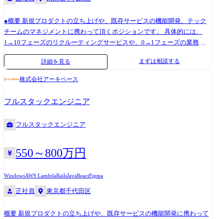
-Docker -Vagrant -Git ※PC指定はございません デプロイ -AWS EC2,
●概要 新規プロダクトの立ち上げや、既存サービスの機能開発、テック
ECS, elastic beanstalk, cloudwatch, cloudfront -Ansible -Github action コミ
チームのマネジメントに携わって頂くポジションです。 具体的には、
ュニケーション ・Github ・Slack ・Google meet その他 -Lambda（API開
1→10フェーズのリクルーティングサービスや、0→1フェーズの業務効
発・分析等） -Fargate -Python -Google App Script ●求める人物像 ・新規事
率化を促進するクラウドサービス、さらには社内システムに至るまで、
業を創ること・ベンチャーでの仕事に強い興味がある方 ・建設 × テクノ
まずは相談する
詳細を見る
上流工程における要件定義や仕様設計から一気通貫にお任せしたいと考
ロジーで実現できる事の可能性にワクワクする方 ・チームと自身の成長
えております。 自社サービスを用いて業界を変革することに強く興味の
を楽しめる方 ・自ら考え、自律的に仕事ができる方
株式会社アーキベース
ある方、より裁量を持ってマネジメントの経験を積んできたい方はぜひ
ご応募下さい。
フルスタックエンジニア
フルスタックエンジニア
550～800万円
Windows
AWS Lambda
Rails
Java
React
Figma
正社員
東京都千代田区
概要 新規プロダクトの立ち上げや、既存サービスの機能開発に携わって