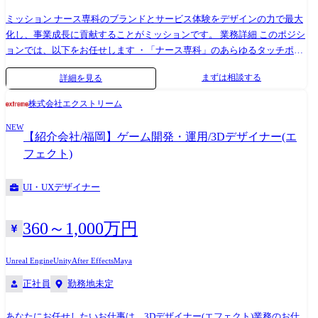
ャッチアップを進めていただきます。 即戦力としてご活躍いただけるよ
う、必要に応じてサポートしますので、不明点や困りごとは気軽に相談
ミッション ナース専科のブランドとサービス体験をデザインの力で最大
できる環境です。 開発環境・利用ツール ・デザイン作成: Illustrator,
化し、事業成長に貢献することがミッションです。 業務詳細 このポジシ
Photoshop, Figma, PremirePro, AfterEffects ・コミュニケーション: Slack,
ョンでは、以下をお任せします ・「ナース専科」のあらゆるタッチポイ
Google meet, Zoom, miro ・ドキュメント: Backlog, esa, notion
ント(サイト、広告、SNS、チラシ、パンフレット等)において、よりリッ
まずは相談する
詳細を見る
チな視覚コミュニケーションのデザイン制作 ・プロモーションデザイ
ン、キャンペーンページ、ブランディングデザイン、ブランドアセット
株式会社エクストリーム
の構築と管理 ・Design Systemや各種ガイドラインを構築・運用し、「ナ
NEW
ース専科」のブランドイメージの構成と醸成。(ブランディング) また、
【紹介会社/福岡】ゲーム開発・運用/3Dデザイナー(エ
ご経験やご志向性、今後の役割拡張として、以下もお任せしていきたい
フェクト)
です。 ・サービスサイトやメディアサイトのデザインをリードし、ブラ
ンドアイデンティティ強化のためのリニューアルや改修を推進 ・立ち上
UI・UXデザイナー
げ期であるデザイン組織の拡大 ・TVCMや撮影など、ブランディングに
まつわる施策におけるデザイン視点での参画 ・ステークホルダーを深く
理解した上でのコミュニケーションデザインの策定～実行(ユーザーリサ
360～1,000万円
ーチ、UI/UX改善も含む) ※事業や所属部門の状況の変化等により、会社
の指示する職務内容へ変更することがある 入社後の流れ 入社後は全体研
Unreal Engine
Unity
After Effects
Maya
修を実施し、会社の理念や事業内容、各種制度について説明します。 そ
正社員
勤務地未定
の後は、配属部署にて実務を通じたOJTでキャッチアップを進めていた
だきます。 即戦力としてご活躍いただけるよう、必要に応じてサポート
しますので、不明点や困りごとは気軽に相談できる環境です。 開発環
あなたにお任せしたいお仕事は、3Dデザイナー(エフェクト)業務のお仕