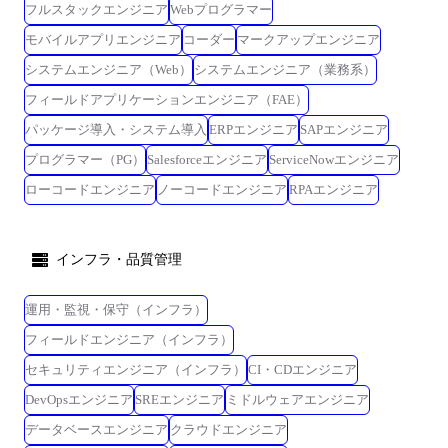
フルスタックエンジニア
Webプログラマー
モバイルアプリエンジニア
コーダー
マークアップエンジニア
システムエンジニア（Web）
システムエンジニア（業務系）
フィールドアプリケーションエンジニア（FAE）
パッケージ導入・システム導入
ERPエンジニア
SAPエンジニア
プログラマー（PG）
Salesforceエンジニア
ServiceNowエンジニア
ローコードエンジニア
ノーコードエンジニア
RPAエンジニア
インフラ・品質管理
運用・監視・保守（インフラ）
フィールドエンジニア（インフラ）
セキュリティエンジニア（インフラ）
CI・CDエンジニア
DevOpsエンジニア
SREエンジニア
ミドルウェアエンジニア
データベースエンジニア
クラウドエンジニア