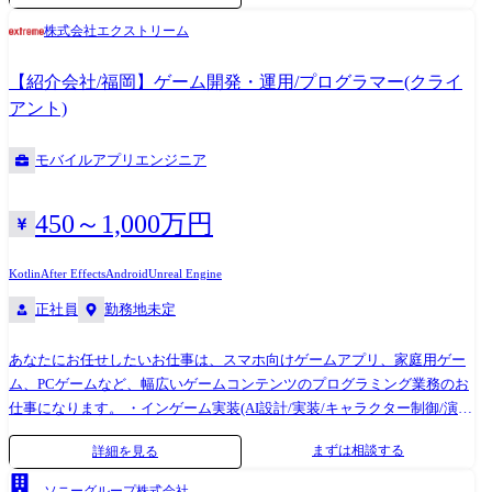
材制作(バナー、アイコン、アイテムなど) ※当社の中でも小規模なチー
株式会社エクストリーム
ム(5名前後)での開発となります。(Steamプラットフォームでのリリース
想定) ※現状ゲーム方向性はFIXしており、実装も一定進んだ段階で、画
【紹介会社/福岡】ゲーム開発・運用/プログラマー(クライ
面内の小物やUI/UXのブラッシュアップ(アニメーションやインタラクシ
アント)
ョン) 業務、ストーリーパートで制作するミニゲームの素材作成や演出づ
くりをお任せいたします。 ※ご希望に応じて、将来的に他セクション・
モバイルアプリエンジニア
新規タイトル含めた他プロジェクトへの異動や、マネジメントへのミッ
ション変更なども可能です。
450～1,000万円
Kotlin
After Effects
Android
Unreal Engine
正社員
勤務地未定
あなたにお任せしたいお仕事は、スマホ向けゲームアプリ、家庭用ゲー
ム、PCゲームなど、幅広いゲームコンテンツのプログラミング業務のお
仕事になります。 ・インゲーム実装(AI設計/実装/キャラクター制御/演出
実装など) ・アウトゲーム実装(UI実装/画面遷移/合成/進化画面実装など)
まずは相談する
詳細を見る
・API実装 ・開発環境の整備 ・ゲームエンジン開発 ・プラグイン開発な
ど・外部もしくは他部署との折衝・その他付随する業務 ※上記クライア
ソニーグループ株式会社