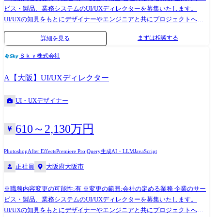
ビス・製品、業務システムのUI/UXディレクターを募集いたします。
UI/UXの知見をもとにデザイナーやエンジニアと共にプロジェクトへ伴
走し、要件定義からビジュアルデザインまで一貫して携わるほか、案件
まずは相談する
詳細を見る
によってはUI/UXデザイナーとしてもご活躍いただけます。 またクライ
アント業務だけでなく、自社の展示会や案件の提案活動を通じて組織拡
Ｓｋｙ株式会社
大に向けた取り組みにも幅広く貢献していただける方を募集いたしま
す。 ●案件例 ・大手新サービスにおけるモバイルアプリ、管理Webアプ
A【大阪】UI/UXディレクター
リのUI/UXデザイン ・大手保険会社様のWebシステムデザイン ・大手重
工業メーカー様のロボティクスにおけるモバイルアプリ、管理システム
UI・UXデザイナー
アプリのUI/UXデザイン
610～2,130万円
Photoshop
After Effects
Premiere Pro
jQuery
生成AI・LLM
JavaScript
正社員
大阪府大阪市
※職務内容変更の可能性:有 ※変更の範囲:会社の定める業務 企業のサー
ビス・製品、業務システムのUI/UXディレクターを募集いたします。
UI/UXの知見をもとにデザイナーやエンジニアと共にプロジェクトへ伴