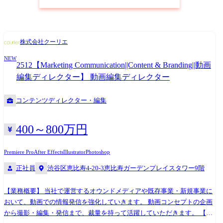
株式会社クーリエ
NEW
2512【Marketing Communication||Content & Branding||動画
編集ディレクター】 動画編集ディレクター
コンテンツディレクター・編集
400～800万円
Premiere Pro
After Effects
Illustrator
Photoshop
正社員
渋谷区恵比寿4-20-3恵比寿ガーデンプレイスタワー9階
【業務概要】 当社で運営するオウンドメディアや既存事業・新規事業に
おいて、動画での情報発信を強化していきます。 動画コンセプトの企画
から撮影・編集・発信まで、裁量を持って活躍していただきます。 【具