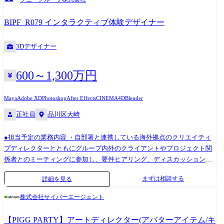
ントサイド業務は全てではなく、これまで実績や適性に合わせていずれ
かの業務を担当頂きます。 バンダイナムコグループ、セガグループ、コ
BIPF_R079 インタラクティブ体験デザイナー
ナミなど、ゲーム業界を牽引するトップ企業と安定的な取引を行ってお
ります。プロダクションカンパニーの一員として様々なクライアントの
3Dデザイナー
プロジェクトに参画して頂き、1つの会社だけでは実現できない多彩なス
キルやノウハウを身に付けることが可能です!
600～1,300万円
Maya
Adobe XD
Photoshop
After Effects
CINEMA4D
Blender
正社員
品川区大崎
●担当予定の業務内容 ・自部署と連携している海外拠点のクリエイティ
ブディレクターとともにグループ内外のクライアントやプロジェクト関
係者とのミーティングに参加し、要件ヒアリング、ディスカッション、
プレゼンテーションを行う ・そのクリエイティブディレクターや自部署
まずは相談する
詳細を見る
のエンジニアと連携し、アイデア創出のためのブレインストーミングを
実施する ・ブレインストーミングの内容をもとに、ビジュアルスケッチ
株式会社サイバーエージェント
(静止画・アニメーション)として具体化する ・クリエイティブディレク
ターからのフィードバックを反映し、スケッチやデザインを改善・更新
【PIGG PARTY】アートディレクター(アバターアイテム/キ