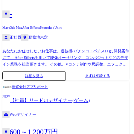
ユーザーの声に直接触れながら製品の開発を推進できます。 ※専門性や
適性、会社ニーズなどを踏まえ、会社が定める業務への配置転換を命じ
-
る場合があります。 【ご担当コンポーネント・システム例】 ・ディスプ
レイオーディオ(Google Automotive Services採用) ・スクリーンオーディ
Maya
3ds Max
After Effects
Photoshop
Unity
オ ・メーター ・ヘッドアップディスプレイ 等 【開発ツール】 画面遷
正社員
勤務地未定
移・デザインオーサリングツール ・Adobe Photoshop, Illustrator, After
Effect, Axure, XD ・Rightware Kanzi、Candera CGI Studio、Figma 等
あなたにお任せしたいお仕事は、遊技機(パチンコ・パチスロ)に開発案件
にて、 After Effectsを用いて映像オーサリング、コンポジットなどのデザ
イン業務を担当頂きます。 その他、Vコンテ制作や尺調整、エフェクト
作成なども行っていただきます。 【アピールポイント】 デザイナーが制
まずは相談する
詳細を見る
作した素材を一つの演出として作り上げる業務になるので、 遊技機の面
白さのキーとなる演出作成も含め、自身の発想やこだわりを具現化でき
株式会社アプリボット
る楽しさがあります。 【キャリアアップ】 仲間と切磋琢磨しながら業務
NEW
に取り組む事ができ、 様々プロジェクトでデザイナーとして長期的なキ
【社員】リードUIデザイナー(ゲーム)
ャリアを築ける環境です!
Webデザイナー
600～1,200万円