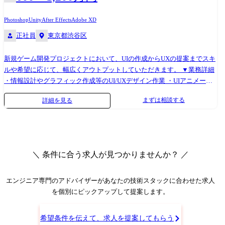
Photoshop
Unity
After Effects
Adobe XD
正社員
東京都渋谷区
新規ゲーム開発プロジェクトにおいて、UIの作成からUXの提案までスキ
ルや希望に応じて、幅広くアウトプットしていただきます。 ▼業務詳細
・情報設計やグラフィック作成等のUI/UXデザイン作業 ・UIアニメーシ
ョンや演出アニメーション制作 ・インタラクションや演出などのVコン
まずは相談する
詳細を見る
テ制作作業 ・Unityでのデザイン再現のための調整作業 ・コンセプト基
にしたグラフィック提案作業 ・デザイン素材制作(バナー、アイコン、ア
イテムなど) ・アプリやWEBのページレイアウトやデザイン制作
＼ 条件に合う求人が見つかりませんか？ ／
エンジニア専門のアドバイザー
があなたの技術スタックに合わせた求人
を個別にピックアップして提案します。
希望条件を伝えて、求人を提案してもらう