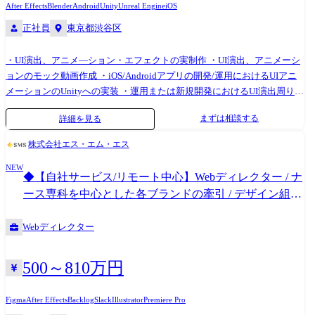
After Effects
Blender
Android
Unity
Unreal Engine
iOS
正社員
東京都渋谷区
・UI演出、アニメ―ション・エフェクトの実制作 ・UI演出、アニメーシ
ョンのモック動画作成 ・iOS/Androidアプリの開発/運用におけるUIアニ
メーションのUnityへの実装 ・運用または新規開発におけるUI演出周りの
ディレクション、品質管理 ・エンジニア、デザイナーなど他職種との連
まずは相談する
詳細を見る
携 ●具体的な作業内容 ・Unityを用いたレベルアップ演出やホーム画面の
遷移UIアニメーションの実装など ・AfterEffectsを用いたガチャ演出やイ
株式会社エス・エム・エス
ンゲームの流れなどのVコンテの作成 ・パーティクルに必要な素材の作
NEW
成からエフェクト制作など ・デザインの意図を汲み取りつつ、ユーザー
◆【自社サービス/リモート中心】Webディレクター / ナ
体験を最大化するアニメーションを提案・具現化
ース専科を中心とした各ブランドの牽引 / デザイン組織
拡大の推進[ 医療キャリア ]
Webディレクター
500～810万円
Figma
After Effects
Backlog
Slack
Illustrator
Premiere Pro