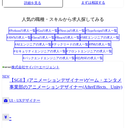
まずは相談する
詳細を見る
などの紙媒体のデザイン制作 ●SNS投稿用の画像制作(スキルに応じて動
画制作もお任せする想定です) ●公式WEBサイトやECサイト、採用サイ
トのバナー・ページデザイン ●店舗ロゴやブランドガイドラインの作
人気の職種・スキルから求人探してみる
成・運用 ●写真撮影・レタッチ(商品写真、店内風景など) ●外部パートナ
ーとのディレクション業務(必要に応じて ●その他関連するグラフィック
#
Python
の求人一覧
#
Go
の求人一覧
#
Next.js
の求人一覧
#
TypeScript
の求人一覧
制作(例:ショップカード、名刺など) 【ゆくゆくお任せしたいこと】 ゆく
#
AWS
の求人一覧
#
Java
の求人一覧
#
React
の求人一覧
#
SREエンジニア
の求人一覧
ゆくは以下のミッションを担う、アートディレクターとしての活躍を期
#
AIエンジニア
の求人一覧
#
テックリード
の求人一覧
#
PM
の求人一覧
待しています。 ●ブランドごとの世界観設計・トーン&マナーの策定 ●キ
#
セキュリティエンジニア
の求人一覧
#
フロントエンジニア
の求人一覧
ービジュアル、ロゴ、パッケージ、メニュー等のデザイン監修 ●店舗空
#
バックエンドエンジニア
の求人一覧
#
社内SE
の求人一覧
間やPOPのビジュアル提案(建築・内装チームとの連携あり) ●撮影ディレ
クション(商品写真・PR用ビジュアル) ●社内外のデザイナー、カメラマ
株式会社サイバーエージェント
ン、コピーライターのマネジメント ●SNS・WEBコンテンツのビジュア
NEW
ル企画・監修
【SGE】(アニメーションデザイナー)ゲーム・エンタメ
事業部のアニメーションデザイナー(AfterEffects、Unity)
UI・UXデザイナー
-