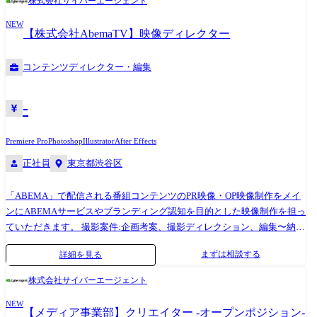
株式会社サイバーエージェント
NEW
【株式会社AbemaTV】映像ディレクター
コンテンツディレクター・編集
-
Premiere Pro
Photoshop
Illustrator
After Effects
正社員
東京都渋谷区
「ABEMA」で配信される番組コンテンツのPR映像・OP映像制作をメイ
ンにABEMAサービスやブランディング認知を目的とした映像制作を担っ
ていただきます。 撮影案件:企画考案、撮影ディレクション、編集〜納品
編集案件:編集構成作成、外部制作会社へ発注、品質ディレクション *ス
まずは相談する
詳細を見る
キルや経験に応じて、対応範囲を変更可能です *どちらの形式の案件
も、全体進行管理業務を含みます *編集案件:撮影案件の割合は7:3程にな
株式会社サイバーエージェント
ります 制作イメージ ●下記のSNS等で配信されるPR・OP動画の映像制
NEW
作・編集に関わっていただきます。 ・ABEMA公式X ・ABEMA公式
【メディア事業部】クリエイター -オープンポジション-