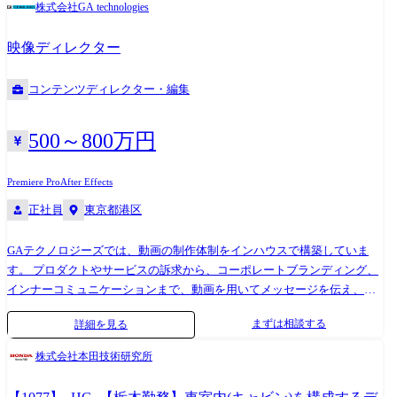
株式会社GA technologies
映像ディレクター
コンテンツディレクター・編集
500～800万円
Premiere Pro
After Effects
正社員
東京都港区
GAテクノロジーズでは、動画の制作体制をインハウスで構築していま
す。 プロダクトやサービスの訴求から、コーポレートブランディング、
インナーコミュニケーションまで、動画を用いてメッセージを伝え、人
の心を動かす。 その動画の企画・演出・編集を行うメンバーを募集しま
まずは相談する
詳細を見る
す。 大手広告会社出身のクリエーティブディレクター、ポストプロダク
ション出身の動画エディターなどがいるチームで業務を行います。 【具
株式会社本田技術研究所
体的な業務内容】 ・GAテクノロジーズ(グループ会社も含む)が提供する
プロダクトやサービスのプロモーション動画の企画、演出、制作 ・会社