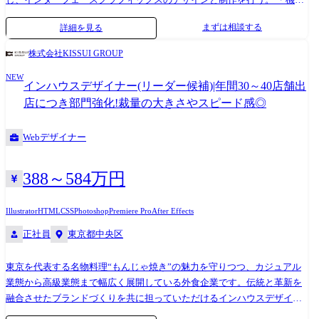
を整理しプロダクトの魅力をユーザー体験へ落とし込む。 ・クオリテ
まずは相談する
詳細を見る
ィ、コスト、スケジュールを見極め制作を行う。 ・UIフロー設計、動的
インタラクションのデザイン。 ●変更の範囲 【雇入れ直後】仕事概要に
株式会社KISSUI GROUP
記載のある業務内容 【変更の範囲】会社の定める業務
NEW
インハウスデザイナー(リーダー候補)|年間30～40店舗出
店につき部門強化!裁量の大きさやスピード感◎
Webデザイナー
388～584万円
Illustrator
HTML
CSS
Photoshop
Premiere Pro
After Effects
正社員
東京都中央区
東京を代表する名物料理“もんじゃ焼き”の魅力を守りつつ、カジュアル
業態から高級業態まで幅広く展開している外食企業です。伝統と革新を
融合させたブランドづくりを共に担っていただけるインハウスデザイナ
ーを求めています。 【具体的な仕事内容】 ●店舗POP、メニューブック