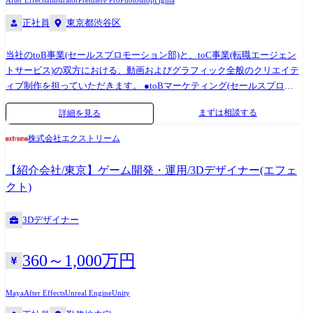
After Effects
Illustrator
Premiere Pro
Photoshop
Figma
正社員
東京都渋谷区
当社のtoB事業(セールスプロモーション部)と、toC事業(転職エージェン
トサービス)の双方における、動画およびグラフィック全般のクリエイテ
ィブ制作を担っていただきます。 ●toBマーケティング(セールスプロモ
ーション部)における制作 クライアントの支援事例やノウハウをわかりや
まずは相談する
詳細を見る
すく伝える解説動画・インタビュー動画の編集。 ホワイトペーパー、イ
ンフォグラフィック(図解資料)、セミナーのアイキャッチなどのデザイ
株式会社エクストリーム
ン。 ●toCマーケティング(転職エージェントサービス)における制作 求職
者獲得(登録促進)のためのSNS広告動画(YouTube、TikTok、Instagram等)
【紹介会社/東京】ゲーム開発・運用/3Dデザイナー(エフェ
の企画・編集。 Web広告バナー、SNS投稿用グラフィック、LP(ランディ
クト)
ングページ)のビジュアル制作。 ●共通業務 各マーケティング担当者との
ミーティング、要件定義、制作スケジュールの管理。
3Dデザイナー
360～1,000万円
Maya
After Effects
Unreal Engine
Unity