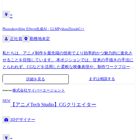
検証等、UIデザイン、UXデザイン、サービスグロースに関わるプロセス
の実施 ・FigmaやProtoPieなどを用いたプロトタイピング ・AfterEffectsを
-
用いたアニメーション制作 ・ABEMAに関わる映像編集、映像制作
Photoshop
After Effects
生成AI・LLM
Python
Zbrush
C++
正社員
勤務地未定
私たちは、アニメ制作を最先端の技術でより効率的かつ魅力的に進化さ
せることを目指しています。 本ポジションでは、従来の手描きの手法に
とらわれず、CGなどを活用した柔軟な映像表現や、制作ワークフローの
効率化に貢献できる方を求めています。 ●チームの文化や体制、働く環
まずは相談する
詳細を見る
境について アニメ制作では、表現の自由度とクオリティの高さが常に求
められるため、その課題に対してメンバー全員が、技術的な調査や研究
株式会社サイバーエージェント
開発を自発的に行っています。新しい技術の導入やワークフローの提案
NEW
を自ら行い、次世代のアニメ制作の可能性を広げることができる環境で
【アニメTech Studio】CGクリエイター
す。 ≪関連記事≫ ●サイバーエージェント × エンタメについて ・【エン
タメ×テクノロジー】エンタメテックを次の事業の“柱”にエンタメテック
3Dデザイナー
における強みhttps://www.cyberagent.co.jp/way/list/detail/id=28674 ●アニ
メTech Studio関連インタビュー ・【アニメ&IP事業本部】プレスリリー
ス一覧 https://prtimes.jp/main/html/searchrlp/company_id/155471 ・世界に
-