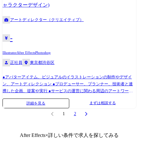
する ・プロトタイピングが必要な場合、必要な2D / 3Dアセットを制作・
ャラクターデザイン)
準備し、自部署のエンジニアへ提供する ・クリエイティブディレクター
とともにプロトタイプのレビューおよびフィードバックを行う ●想定ポ
アートディレクター（クリエイティブ）
ジション 現在、チーム(課)は10名程度ですが、参画して活動を行ってい
るプロジェクトは50名以上で構成されており、主に体験開発・技術開発
を担うエンジニアが多く在籍しています。 一方、より魅力的で価値ある
-
体験を生み出すためには、クリエイティブな視点の強化が不可欠です。
今回の募集ではデザイン思考と表現力をもって体験価値の創出に貢献し
Illustrator
After Effects
Photoshop
ていただける方を探しています。 自部署のエンジニアや自部署と連携し
正社員
東京都渋谷区
ている海外拠点のクリエイティブディレクターに加えグループ内外のビ
ジネス運用を担うパートナー企業など、さまざまな背景や専門性を持つ
メンバーと連携しながら業務を進めていただきます。 そのため、以下の
●アバターアイテム、ビジュアルのイラストレーションの制作やデザイ
ような志向・資質をお持ちの方にご活躍いただけると考えています。 ・
ン、アートディレクション ●プロデューサー、プランナー、技術者と連
新しいチャレンジに前向きで、知識や経験のあるメンバーからの意見や
携した企画、提案や実行 ●サービスの運営に関わる周辺のアートワーク
インプットを素直に受け入れ、学び続けられる方 ・主体性を持って行動
の制作 ピグ事業部概要 ピグは「Charactive World」をビジョンとして掲
まずは相談する
詳細を見る
できる方で、プロジェクトを前に進めるために自ら動き、必要に応じて
げ、「すべての個性が心地よくすごせるコミュニティをつくる」ため
不足している部分を補える方 現在、スウェーデンにクリエイティブチー
に、6つのPIGG PRIDES(大事にする価値観)で多くの人にピグを届けるた
1
2
ムがあり、日本チームはこれから体制を強化していくフェーズにありま
めに日々ものづくりをしているチームです。 2009年にアメーバピグが開
す。 ご入社後はスウェーデンチームの指導のもと、その知見やノウハウ
始してから、ピグブランドを活用としたサービスを複数立ち上げ、グロ
を吸収しながら業務に取り組んでいただきます。 将来的には、日本にお
ースしてきた実績があります。 現在注力している「ピグパーティ」は9
After Effects
×詳しい条件で求人を探してみる
けるクリエイティブ体制の中核メンバーとして、チームの立ち上げや拡
年目のサービスですが、会員数1000万を突破し、アバター市場でグロー