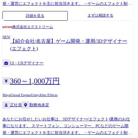
発・運営にエフェクトを主に担当頂きます。 ・ゲームのエフェクト制作
└攻撃(打撃、斬撃、突撃など) └バフ、デバフ(強化、弱体など) └状態異
まずは相談する
詳細を見る
常(毒、混乱など) └背景(吹雪、火山など) └演出(必殺技、勝利、敗北、ガ
チャ、エンディングなど) └UI(バトル、アイテム、キャラなど) ・実装デ
株式会社エクストリーム
ータの最適化作業・外部もしくは他セクションとの折衝 ・その他付随す
NEW
る業務 ※上記全てではなく、これまで実績や適性に合わせていずれかの
【紹介会社/名古屋】ゲーム開発・運用/3Dデザイナー
業務を担当頂きます。 バンダイナムコグループ、セガグループ、コナミ
(エフェクト)
など、ゲーム業界を牽引するトップ企業と安定的な取引を行っておりま
す。プロダクションカンパニーの一員として様々なクライアントのプロ
UI・UXデザイナー
ジェクトに参画して頂き、1つの会社だけでは実現できない多彩なスキル
やノウハウを身に付けることが可能です!
360～1,000万円
Maya
Unreal Engine
Unity
After Effects
正社員
勤務地未定
あなたにお任せしたいお仕事は、3Dデザイナー(エフェクト)業務のお仕
事になります。 スマートフォン、コンシューマー、PCなどのゲーム開
発・運営にエフェクトを主に担当頂きます。 ・ゲームのエフェクト制作