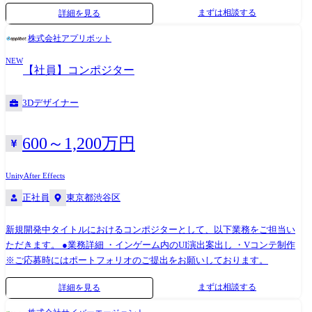
体的な業務内容】 ・動画コンテンツの企画、制作ディレクション ・各
まずは相談する
詳細を見る
SNSプラットフォームを活用した企画 ・動画コンテンツの品質保証 ・再
現性の高い業務オペレーションの構築 ・市場調査、仮説、データに基づ
株式会社アプリボット
く施策効果の検証と改善 ・動画コンテンツ制作のコスト最適化 ・自身で
NEW
の動画コンテンツ制作 ・ランディングページ、バナー、アイコン等の制
【社員】コンポジター
作 【ミッション】 動画を通じて"本当に価値ある情報"を発信し、社会課
題の解決にアプローチすることがミッションです。 将来的には、動画コ
3Dデザイナー
ンテンツのみならずサイトで扱うコンテンツの中長期的な施策について
もお任せしていきます。 ・従事すべき業務の変更の範囲:適性に応じて会
社の指示する業務への異動を命じることがある
600～1,200万円
Unity
After Effects
正社員
東京都渋谷区
新規開発中タイトルにおけるコンポジターとして、以下業務をご担当い
ただきます。 ●業務詳細 ・インゲーム内のUI演出案出し ・Vコンテ制作
※ご応募時にはポートフォリオのご提出をお願いしております。
まずは相談する
詳細を見る