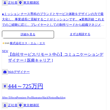
正社員
東京都港区
●ミッション ナース専科のブランドとサービス体験をデザインの力で最
大化し、事業成長に貢献することがミッションです。 ●業務詳細 これま
でのご経験に応じ、プレイヤーとしての制作リードから組織マネジメン
トまで、柔軟に役割を決定します。 1.「ナース専科」のブランドコミュ
まずは相談する
詳細を見る
ニケーション ・TVCM、交通広告、SNS、Webサイト等、全タッチポイ
ントにおけるクリエイティブディレクション ・ユーザーインサイト(定
株式会社エス・エム・エス
性・定量データ)に基づく、UI/UX改善およびコミュニケーション戦略の
NEW
立案 ・事業目標(KGI/KPI)達成に向けた、マーケティングチームとの連携
【自社サービス/リモート中心】コミュニケーションデ
および施策実行 2.事業横断的なクリエイティブ戦略・組織作り ・4月よ
ザイナー [ 医療キャリア ]
り拡大するデザイン組織の基盤構築(採用、育成、評価制度の策定など)
・「ナース専科」以外のサービス群へのデザイン品質基準の策定・展開
Webデザイナー
・Design Systemや各種ガイドラインの構築・運用による、制作効率とブ
ランド一貫性の担保 3.クリエイティブ品質管理・制作 ・社内メンバーお
よび外部パートナー(業務委託)へのディレクション ・コピーライティン
444～725万円
グ、ビジュアルデザインのクオリティコントロール ※事業や所属部門の
状況の変化等により、会社の指示する職務内容へ変更することがある 入
After Effects
Premiere Pro
Illustrator
Slack
Notion
Backlog
社後の流れ 入社後は全体研修を実施し、会社の理念や事業内容、各種制
正社員
東京都港区
度について説明します。 その後は、配属部署にて実務を通じたOJTでキ