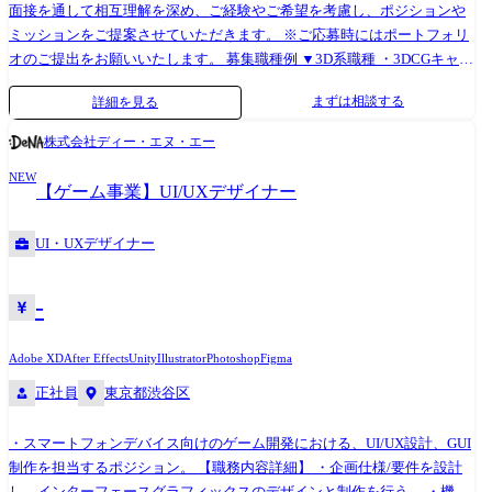
面接を通して相互理解を深め、ご経験やご希望を考慮し、ポジションや
ミッションをご提案させていただきます。 ※ご応募時にはポートフォリ
オのご提出をお願いいたします。 募集職種例 ▼3D系職種 ・3DCGキャラ
クターモデラー ・3D背景デザイナー ・3Dモーションデザイナー ・3Dデ
まずは相談する
詳細を見る
ィレクター ・テクニカルアーティスト ・リギングアーティスト ▼2D系
職種 ・UIアーティスト ・UIデザイナー ・アニメーション演出監督 ・カ
株式会社ディー・エヌ・エー
ットシーンディレクター ・コンポジター ・アートディレクター ・キャ
NEW
ラクターデザイナー ・コンセプトアーティスト ・漫画家
【ゲーム事業】UI/UXデザイナー
UI・UXデザイナー
-
Adobe XD
After Effects
Unity
Illustrator
Photoshop
Figma
正社員
東京都渋谷区
・スマートフォンデバイス向けのゲーム開発における、UI/UX設計、GUI
制作を担当するポジション。 【職務内容詳細】 ・企画仕様/要件を設計
し、インターフェースグラフィックスのデザインと制作を行う。 ・機能