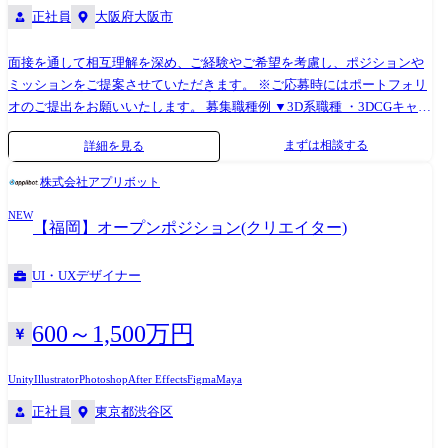
正社員
大阪府大阪市
展望https://animeanime.jp/article/2025/01/10/88654.html
面接を通して相互理解を深め、ご経験やご希望を考慮し、ポジションや
ミッションをご提案させていただきます。 ※ご応募時にはポートフォリ
オのご提出をお願いいたします。 募集職種例 ▼3D系職種 ・3DCGキャラ
クターモデラー ・3D背景デザイナー ・3Dモーションデザイナー ・3Dデ
まずは相談する
詳細を見る
ィレクター ・テクニカルアーティスト ・リギングアーティスト ▼2D系
職種 ・UIアーティスト ・UIデザイナー ・アニメーション演出監督 ・カ
株式会社アプリボット
ットシーンディレクター ・コンポジター ・アートディレクター ・キャ
NEW
ラクターデザイナー ・コンセプトアーティスト ・漫画家
【福岡】オープンポジション(クリエイター)
UI・UXデザイナー
600～1,500万円
Unity
Illustrator
Photoshop
After Effects
Figma
Maya
正社員
東京都渋谷区