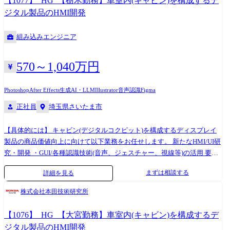
【1077】_HG_【栃木勤務】車室内(キャビン)を構成するデ
から発信するプレスリリースやニュースに付随した動画の企画・制作 ・
ジタル製品のHMI開発
コーポレートブランディングや、採用ブランディングを目的とした動画
の企画・制作 ・社内イベントなどで用いる動画の企画・制作 ・外部のパ
組み込みエンジニア
ートナー企業(プロダクションなど)との協業のディレクションなど
570～1,040万円
Photoshop
After Effects
生成AI・LLM
Illustrator
音声認識
Figma
正社員
埼玉県さいたま市
【具体的には】 キャビン(デジタルコクピット)を構成するディスプレイ
製品の商品価値向上に向けて以下業務をお任せします。 新たなHMI/UI研
究・開発 ・GUI/各種認識技術(音声、ジェスチャー、視線等)の活用 要求
仕様への落とし込み ・お客様のニーズとメンタルモデル(インサイト/潜
まずは相談する
詳細を見る
在ニーズなど)の把握 ・上記内容や、世の中の技術トレンド、車の機能を
踏まえた、要求仕様への落とし込み ・人の特性研究、モックアップを用
株式会社本田技術研究所
いた被験者検証、市場のお客様の声の製品へのフィードバック ※アジャ
イル/ウォーターフォールプロセス双方を織交ぜながら進めていきます。
【1076】_HG_【大宮勤務】車室内(キャビン)を構成するデ
製品作りこみ ・協力取引先様と協調しながら製品の作りこみ ・机上検
ジタル製品のHMI開発