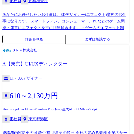
正社員
勤務地未定
あなたにお任せしたいお仕事は、3Dデザイナー(エフェクト)業務のお仕
事になります。 スマートフォン、コンシューマー、PCなどのゲーム開
発・運営にエフェクトを主に担当頂きます。 ・ゲームのエフェクト制作
└攻撃(打撃、斬撃、突撃など) └バフ、デバフ(強化、弱体など) └
まずは相談する
詳細を見る
状態異常(毒、混乱など) └背景(吹雪、火山など) └演出(必殺技、勝
利、敗北、ガチャ、エンディングなど) └UI(バトル、アイテム、キャラ
Ｓｋｙ株式会社
など) ・実装データの最適化作業・外部もしくは他セクションとの折衝
・その他付随する業務 ※上記全てではなく、これまで実績や適性に合わ
A【東京】UI/UXディレクター
せていずれかの業務を担当頂きます。 バンダイナムコグループ、セガグ
ループ、コナミなど、ゲーム業界を牽引するトップ企業と安定的な取引
UI・UXデザイナー
を行っております。プロダクションカンパニーの一員として様々なクラ
イアントのプロジェクトに参画して頂き、1つの会社だけでは実現できな
い多彩なスキルやノウハウを身に付けることが可能です!
610～2,130万円
Photoshop
After Effects
Premiere Pro
jQuery
生成AI・LLM
JavaScript
正社員
東京都港区
※職務内容変更の可能性:有 ※変更の範囲:会社の定める業務 企業のサー