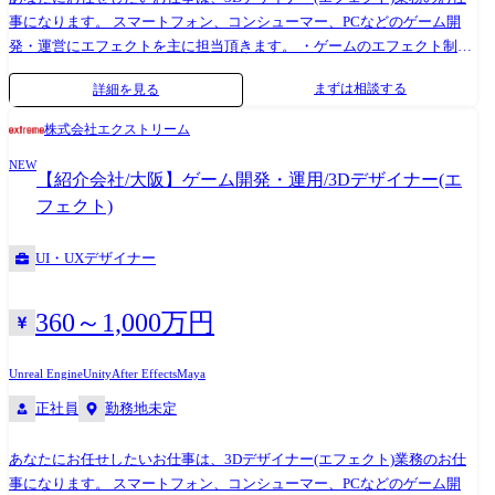
境・利用ツール ・デザイン作成: Illustrator, Photoshop, Figma ・コミュニ
事になります。 スマートフォン、コンシューマー、PCなどのゲーム開
ケーション: Slack, Google meet, Zoom, miro ・ドキュメント: Backlog, esa,
発・運営にエフェクトを主に担当頂きます。 ・ゲームのエフェクト制作
notion その他環境 ・メリハリのある働き方を大切にしております。 出社
└攻撃(打撃、斬撃、突撃など) └バフ、デバフ(強化、弱体など) └状態異
まずは相談する
詳細を見る
とリモートのハイブリッド型で組織運営をしており、週1程度出社してい
常(毒、混乱など) └背景(吹雪、火山など) └演出(必殺技、勝利、敗北、ガ
るメンバーが大半です。 ・SlackまたはChatWorkを活用しており、出社/
チャ、エンディングなど) └UI(バトル、アイテム、キャラなど) ・実装デ
株式会社エクストリーム
リモート問わず、積極的にコミュニケーションを取りながらチームで業
ータの最適化作業・外部もしくは他セクションとの折衝 ・その他付随す
務を行っています。 ・残業についても、退社時間が決まっており、限ら
NEW
る業務 ※上記全てではなく、これまで実績や適性に合わせていずれかの
【紹介会社/大阪】ゲーム開発・運用/3Dデザイナー(エ
れた時間で生産性高く業務を行うことを重要視しております。 平均残業
業務を担当頂きます。 バンダイナムコグループ、セガグループ、コナミ
フェクト)
時間は20時間程度となっています。
など、ゲーム業界を牽引するトップ企業と安定的な取引を行っておりま
す。プロダクションカンパニーの一員として様々なクライアントのプロ
UI・UXデザイナー
ジェクトに参画して頂き、1つの会社だけでは実現できない多彩なスキル
やノウハウを身に付けることが可能です!
360～1,000万円
Unreal Engine
Unity
After Effects
Maya
正社員
勤務地未定
あなたにお任せしたいお仕事は、3Dデザイナー(エフェクト)業務のお仕
事になります。 スマートフォン、コンシューマー、PCなどのゲーム開