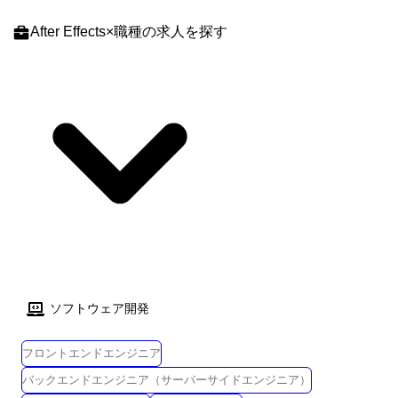
大をリードしていただくことを期待しています。 ※プロジェクト・エン
スし続けています。 現在、2024年中にリリース予定の「メタバースコミ
After Effects
×
職種
の求人を探す
プロイメント・コントラクト ( 契約社員 )での雇用の場合:契約期間は原則
ュニティ事業」を開発しており、ピグの目指したい世界を実現しなが
1年です。 業務の必要性や業務遂行状況、および健康状況等を勘案した
ら、市場を代表するプラットフォームを目指していきます。 ピグブラン
うえで、双方が合意した場合は契約更新を行うことがあります。 但し、
ドサイトはこちら https://lp.pigg.jp/ ピグパーティはこちら https://lp.pigg-
最長の契約期間は5年(更新4回まで)となります。 ※ジェネラル・エンプ
party.com/
ロイメント・コントラクト社員での雇用の場合:将来的に別の職務領域や
技術領域に異動の可能性がございます。 合わせて、全国の支社、工場、
営業所への転勤可能性がございます。
ソフトウェア開発
フロントエンドエンジニア
バックエンドエンジニア（サーバーサイドエンジニア）