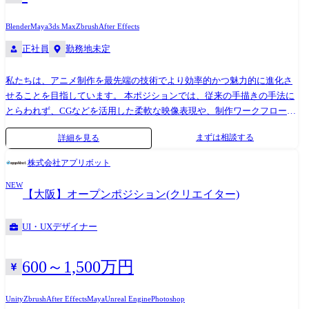
響くIPを創出へ サイバーエージェントのアニメ&IP事業戦略の全貌
https://www.cyberagent.co.jp/way/list/detail/id=31832 ・サイバーエージェ
Blender
Maya
3ds Max
Zbrush
After Effects
ントが新アニメスタジオを設立!専務執行役員が語る、アニメ&IP戦略と
正社員
勤務地未定
展望 https://animeanime.jp/article/2025/01/10/88654.html
私たちは、アニメ制作を最先端の技術でより効率的かつ魅力的に進化さ
せることを目指しています。 本ポジションでは、従来の手描きの手法に
とらわれず、CGなどを活用した柔軟な映像表現や、制作ワークフローの
効率化に貢献できる方を求めています。 ●チームの文化や体制、働く環
まずは相談する
詳細を見る
境について アニメ制作では、表現の自由度とクオリティの高さが常に求
められるため、その課題に対してメンバー全員が、技術的な調査や研究
株式会社アプリボット
開発を自発的に行っています。新しい技術の導入やワークフローの提案
NEW
を自ら行い、次世代のアニメ制作の可能性を広げることができる環境で
【大阪】オープンポジション(クリエイター)
す。 ≪関連記事≫ ●サイバーエージェント × エンタメについて ・【エン
タメ×テクノロジー】エンタメテックを次の事業の“柱”にエンタメテック
UI・UXデザイナー
における強みhttps://www.cyberagent.co.jp/way/list/detail/id=28674 ●アニ
メTech Studio関連インタビュー ・【アニメ&IP事業本部】プレスリリー
ス一覧 https://prtimes.jp/main/html/searchrlp/company_id/155471 ・世界に
600～1,500万円
響くIPを創出へ サイバーエージェントのアニメ&IP事業戦略の全貌
https://www.cyberagent.co.jp/way/list/detail/id=31832 ・サイバーエージェ
Unity
Zbrush
After Effects
Maya
Unreal Engine
Photoshop
ントが新アニメスタジオを設立!専務執行役員が語る、アニメ&IP戦略と