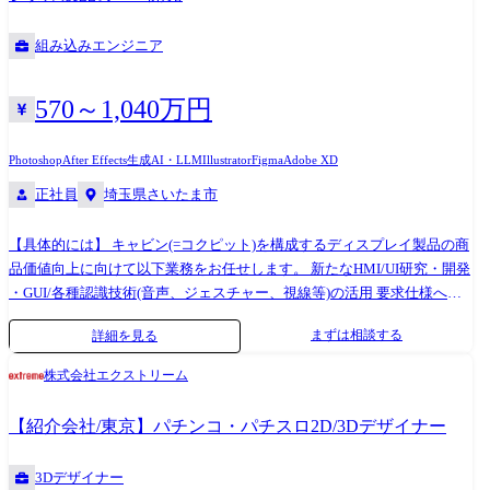
証、実車、実環境での検証を実施 ※海外拠点との協調や海外での調査・
テスト等も数多くあり、業務内容に依っては海外出張の機会が与えら
組み込みエンジニア
れ、現地ユーザーの声に直接触れながら製品の開発を推進できます。 ※
専門性や適性、会社ニーズなどを踏まえ、会社が定める業務への配置転
換を命じる場合があります 【ご担当コンポーネント・システム例】 ・デ
570～1,040万円
ィスプレイオーディオ(Google Automotive Services採用) ・スクリーンオ
ーディオ ・メーター ・ヘッドアップディスプレイ 等 【開発ツール】 画
Photoshop
After Effects
生成AI・LLM
Illustrator
Figma
Adobe XD
面遷移・デザインオーサリングツール ・Adobe Photoshop, Illustrator,
正社員
埼玉県さいたま市
After Effect, Axure, XD ・Rightware Kanzi、Candera CGI Studio、Figma
等
【具体的には】 キャビン(=コクピット)を構成するディスプレイ製品の商
品価値向上に向けて以下業務をお任せします。 新たなHMI/UI研究・開発
・GUI/各種認識技術(音声、ジェスチャー、視線等)の活用 要求仕様への
落とし込み ・お客様のニーズとメンタルモデル(インサイト/潜在ニーズ
まずは相談する
詳細を見る
など)の把握 ・上記内容や、世の中の技術トレンド、車の機能を踏まえ
た、要求仕様への落とし込み ・人の特性研究、モックアップを用いた被
株式会社エクストリーム
験者検証、市場のお客様の声の製品へのフィードバック ※アジャイル/ウ
ォーターフォールプロセス双方を織交ぜながら進めていきます。 製品作
【紹介会社/東京】パチンコ・パチスロ2D/3Dデザイナー
りこみ ・協力取引先様と協調しながら製品の作りこみ ・机上検証、実
車、実環境での検証を実施 ※海外拠点との協調や海外での調査・テスト
3Dデザイナー
等も数多くあり、業務内容に依っては海外出張の機会が与えられ、現地