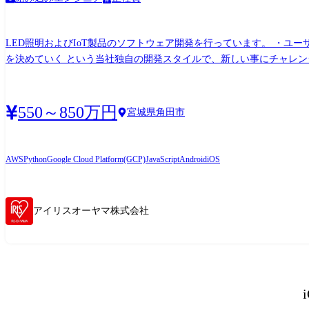
LED照明およびIoT製品のソフトウェア開発を行っています。 ・ユ
を決めていく という当社独自の開発スタイルで、新しい事にチャレンジしています。 当社は自社で企画から開発、製造、施工、アフターメンテナンスま
て働くことができる環境です。 ご自身が開発した商品が市場に投入される喜
商品例】 ●当社カタログ品照明器具のソフトウェア開発(組込ソフト) 
発(組込ソフト) ●Webアプリ、クラウドアプリ、スマホアプリの開発 など 【仕事の仕方】 ・企画→仕様設計→詳細設計→量産まで一貫して担当 ・外部パートナー企業と連携した
550～850万円
宮城県角田市
内の筐体設計、回路設計、システム設計担当者とチームを組んで開発
AWS
Python
Google Cloud Platform(GCP)
JavaScript
Android
iOS
アイリスオーヤマ株式会社