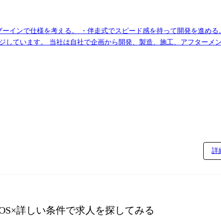
ーザーインで仕様を考える。 ・伴走式でスピード感を持って開発を進め
で一貫して行っており裁量権をもっ
び、お客様を満足させられた喜び、売上に貢献できる喜びを共有したい方に向いて
●物件毎の特注照明のソフトウェア開発(組込ソフト) ●各種センサ/ゲー
開発 ・社
詳
iOS
×詳しい条件で求人を探してみる