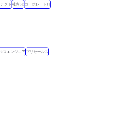
キテクト
社内SE
コーポレートIT
ールスエンジニア
プリセールス