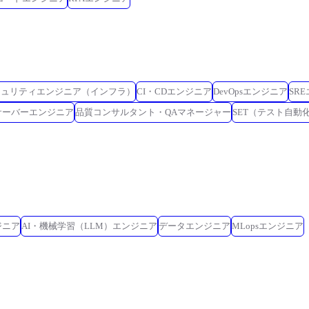
キュリティエンジニア（インフラ）
CI・CDエンジニア
DevOpsエンジニア
SR
サーバーエンジニア
品質コンサルタント・QAマネージャー
SET（テスト自動
ジニア
AI・機械学習（LLM）エンジニア
データエンジニア
MLopsエンジニア