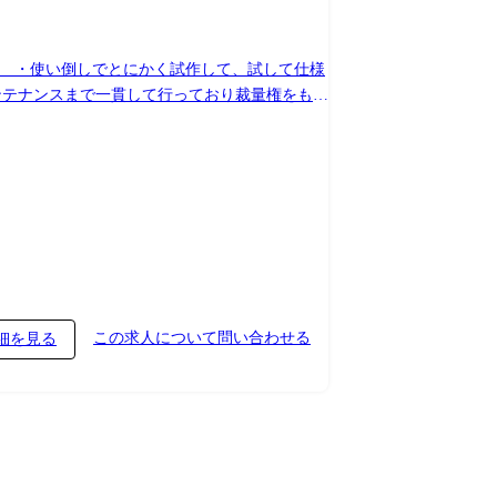
る。 ・使い倒しでとにかく試作して、試して仕様
います。 【開発可能性のある
トウェイを始めとしたIoT製品のソフトウェア開
この求人について問い合わせる
細を見る