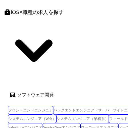
iOS
×
職種
の求人を探す
ソフトウェア開発
フロントエンドエンジニア
バックエンドエンジニア（サーバーサイドエ
システムエンジニア（Web）
システムエンジニア（業務系）
フィールド
Salesforceエンジニア
ServiceNowエンジニア
ローコードエンジニア
ノー