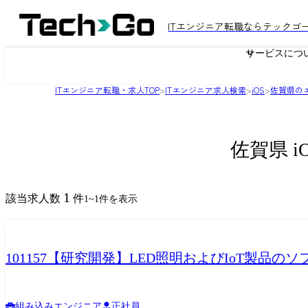
ITエンジニア転職ならテックゴ
サービスにつ
ITエンジニア転職・求人TOP
>
ITエンジニア求人検索
>
iOS
>
佐賀県の
佐賀県 
1
該当求人数
件
1
~
1
件を表示
101157【研究開発】LED照明およびIoT製品の
組み込みエンジニア
正社員