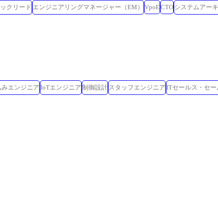
ックリード
エンジニアリングマネージャー（EM）
VpoE
CTO
システムアー
込みエンジニア
IoTエンジニア
制御設計
スタッフエンジニア
ITセールス・セ