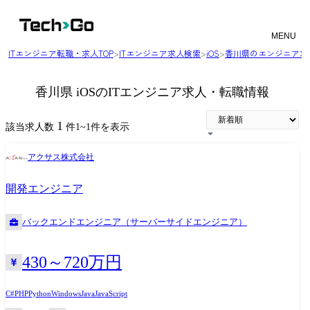
MENU
ITエンジニア転職・求人TOP
>
ITエンジニア求人検索
>
iOS
>
香川県のエンジニア求
香川県 iOSのITエンジニア求人・転職情報
1
該当求人数
件
1
~
1
件を表示
アクサス株式会社
開発エンジニア
バックエンドエンジニア（サーバーサイドエンジニア）
430～720万円
C#
PHP
Python
Windows
Java
JavaScript