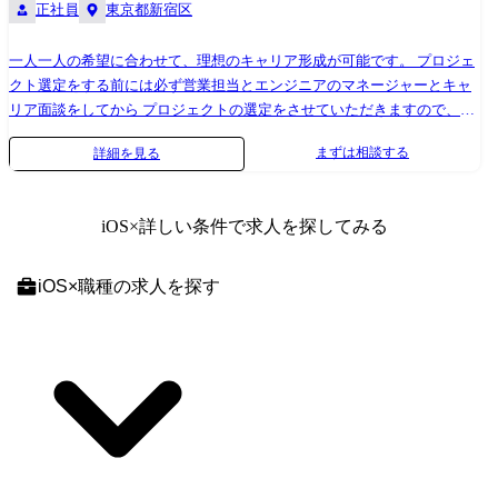
正社員
東京都新宿区
一人一人の希望に合わせて、理想のキャリア形成が可能です。 プロジェ
クト選定をする前には必ず営業担当とエンジニアのマネージャーとキャ
リア面談をしてから プロジェクトの選定をさせていただきますので、ミ
スマッチが絶対に起こらない体制を敷いております。 <プロジェクト例>
まずは相談する
詳細を見る
※あくまで一例になります(常時数百件以上のプロジェクトを抱えており
ます) ●車両データ連携システム開発 <担当フェーズ> 基本設計～運用保
守 <言語> Java、Python ●オンラインチケット販売基幹システムの開発 <
iOS
×詳しい条件で求人を探してみる
担当フェーズ> 要件定義～テスト <言語> Java ●電力会社向けシステム開
発 <担当フェーズ> 基本設計～テスト <言語> Java・C#・,C言語 ●官公庁
向けWEBアプリ開発 <担当フェーズ> 要件定義～テスト <言語> Java・C#
iOS
×
職種
の求人を探す
●大学向けWeb出願システム開発 <担当フェーズ> 要件定義～テスト <言
語> Java・PHP 様々なエンジニアが様々な分野で活躍をしております。
【当社で稼働するエンジニアの一例】 ●Java(Web系) :141名
●JavaScript:159名 ●HTML5/CSS3:154名 ●PHP:89名 ●C#.net: 80名
●VB.net:61名 ●Python:27名 ●Ruby: 17名 ●Android系 :37名 ●iOS系:23名
※女性管理職が活躍中!