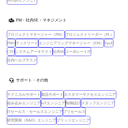
MLopsエンジニア
PM・社内SE・マネジメント
プロジェクトマネージャー（PM）
プロジェクトリーダー（PL）
PMO
テックリード
エンジニアリングマネージャー（EM）
VpoE
CTO
システムアーキテクト
社内SE
コーポレートIT
社内ヘルプデスク
サポート・その他
テクニカルサポート
製品サポート
カスタマーサクセスエンジニア
組み込みエンジニア
IoTエンジニア
制御設計
スタッフエンジニア
ITセールス・セールスエンジニア
プリセールス
研究開発（R&D）エンジニア
ブリッジエンジニア