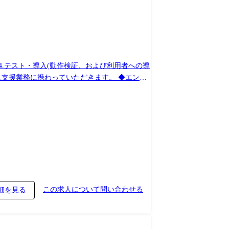
サービス(委託開発・内製化支援・伴走型支援)
ていただくことで、お客様のニーズをシステム
との付き合いも20年以上に渡る為、非常にリレー
この求人について問い合わせる
細を見る