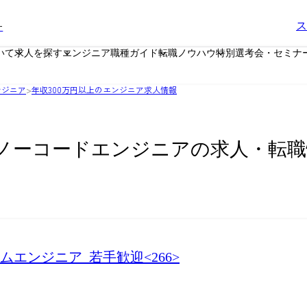
ー
ス
いて
求人を探す
エンジニア職種ガイド
転職ノウハウ
特別選考会・セミナ
ンジニア
>
年収300万円以上のエンジニア求人情報
上 ノーコードエンジニアの求人・転
エンジニア_若手歓迎<266>