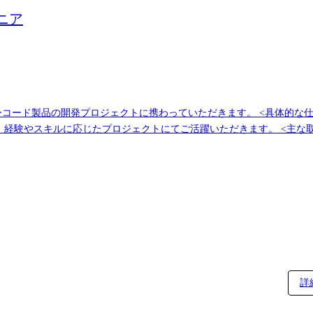
ニア
トにてご活躍いただきます。 <主な取り扱い製品> Salesforce、ServiceNow、
との1on1を実施しており、直近の課題から中長期的なキャリアについても相談することができ
詳