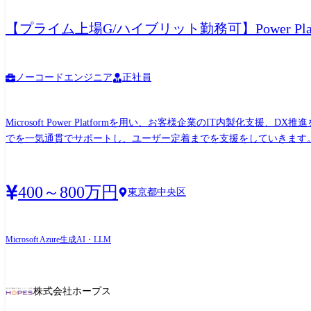
【プライム上場G/ハイブリット勤務可】Power Plat
ノーコードエンジニア
正社員
Microsoft Power Platformを用い、お客様企業のIT内製化支援、
でを一気通貫でサポートし、ユーザー定着までを支援をしていきます
じられるポジションです。 【業務詳細】 ・PowerPlatFormを用いた社内DX推進、開発、導入支援 ・生成AIを活用したアプリの研究、開発​ ・PowerPlatFormを用いた業務系アプリの運用保守​
、データメンテナンス、画面改修など ・SharePointを使った社内ポータルサイトの運用保守 【プロジェクト例】 案件例①：EUCツールのデ
開発(アジャイル) 使用言語/環境：Power Apps、PowerAutomate 案件例②：生成AI活用推進 工程：要件定義～リリース 使用言語/環境：Power Apps,Power Automate,Dataverse ※従事すべ
400～800万円
東京都中央区
き業務の変更の範囲：IT開発関連業務
Microsoft Azure
生成AI・LLM
株式会社ホープス