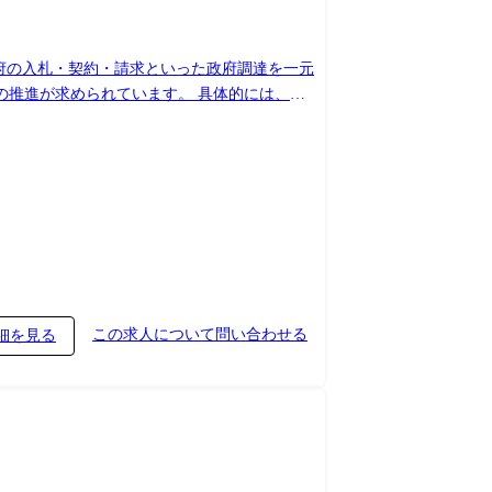
府の入札・契約・請求といった政府調達を一元
の推進が求められています。 具体的には、
子契約サービス導入、請求書の電子化を推進する
ず、シームレスな他システムとの業務連携でバリ
この求人について問い合わせる
細を見る