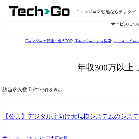
ITエンジニア転職ならテックゴ
サービスにつ
ITエンジニア転職・求人TOP
>
ITエンジニア求人検索
>
ノーコードエ
年収300万以
6
該当求人数
件
1
~
6
件を表示
【公共】デジタル庁向け大規模システムのシステム
ノーコードエンジニア
正社員