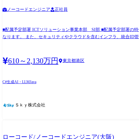
ノーコードエンジニア
正社員
■配属予定部署 ICTソリューション事業本部 SI部 ■配属予定部署の特色・PR 基幹系システムの構築だけでなく、ローコードやデータ分析、生成AIソリューションを取り扱っている部署と
なります。 また、セキュリティやクラウドを含むインフラ、統合ID管理ソリューションなど、お客様のDX推進をご支援しております。 会社としても注力している部署であり、今後の大き
な成長を目指し、現在の課題に全員で取り組み、日々改善を行うことができる組織です。 商売力のあるメンバーと共に強みを作り上げている勢いの
変更の可能性:有 ※変更の範囲:会社の定める業務 Microsoft Dynamics 365、SAP S/4HANAをはじめとする、 ERPパッケージの導入コンサルタント、および開発エンジニアとしてお客様のDX
をご支援いたします。 昨今のERPパッケージ導入においては、Fit to Standardが主流になってきており、ERPパッケージにFitしない領域については、 フルスクラッチやローコードソリューシ
610～2,130万円
東京都港区
ョンを用いた周辺サブシステムの開発も実施いたします。 対応フェーズは、構想策定、要件定義、アプリケーション設計、開発、評価となり、システム導入後は保守運用までを担います。
また、柔軟性、拡張性に優れた低コストなシステムを構築するため、 ETL・EAI、OutSystems・Power Apps等のローコードソリューション、 SAP Business Technology Platform等の各種SaaSサ
ービスを用いたシステム提案業務を実施いたします。 業務を通じて財務会計、販売管理、購買管理、生産管理等の業務知識が習得できます。 DXで開発手法も大きな変革を迎えようとして
C#
生成AI・LLM
Java
いますが、最先端の開発業務を経験ができ、価値あるエンジニアへ成長することができます。 また、教育支援としてMicrosoft Certificati
用意しております。 ●ERPパッケージ導入コンサルタントの主な業務 ・ERPソリューションの導入提案 ・顧客の既存業務フローを元にした現行業務分析 ・ERPパッケージの導入支援 ●ERP
パッケージ開発エンジニアの主な業務 ・ERPパッケージのアドオン開発、既存機能のカスタマイズ開発における要件定義、アプリケーション設計、開発、評価 ・ERPパッケージと連携する
Ｓｋｙ株式会社
フルスクラッチやローコードソリューションを用いた周辺サブシステ
ローコード/ノーコードエンジニア(大阪)