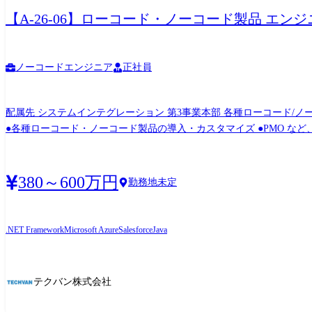
【A-26-06】ローコード・ノーコード製品 エンジ
ノーコードエンジニア
正社員
配属先 システムインテグレーション 第3事業本部 各種ローコード/ノーコード製品の開発プロジェクトに携わっていただきます。 <具体的な仕事の内容> ●ローコード開発・ノーコード開発
●各種ローコード・ノーコード製品の導入・カスタマイズ ●PMO など、経験やスキルに応じたプロジェク
GeneXus、Outsystems など 毎月上長
380～600万円
勤務地未定
.NET Framework
Microsoft Azure
Salesforce
Java
テクバン株式会社