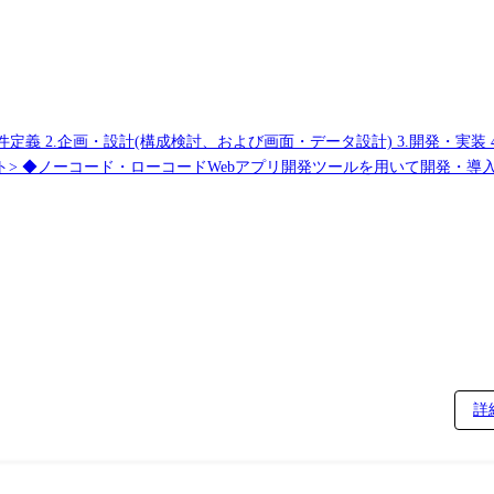
行きます。 ◆業務効率化やシステム内製化を実現するための導入支援
きます。 ◆SE、PGといった役割ではなく、一気通貫した開発を担っ
 ●勤務場所は自社社内とお客様先が6:4です。 ●通信キャリアやメーカー
詳