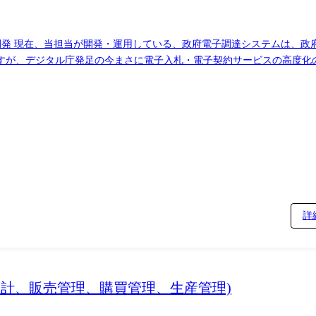
開発 現在、当担当が開発・運用している、政府電子調達システムは、政
ですが、デジタル庁発足の今まさに電子入札・電子契約サービスの高度化
での高度化のみならず、BtoGマーケットプレイスや地方公共団体への電
しており、その一翼を担っていただきます。 政府調達分野だけに閉じ
にも取り組んでもらうことも想定しています。
詳
会計、販売管理、購買管理、生産管理)