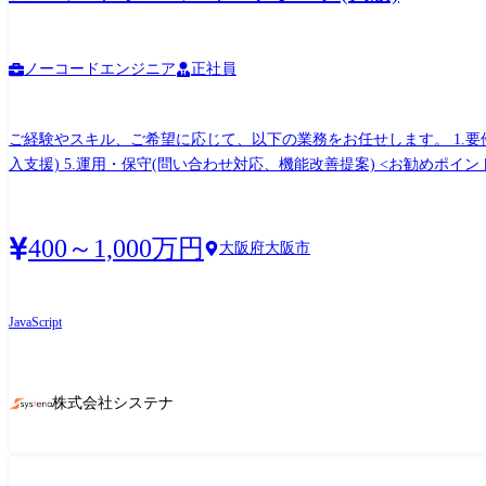
ノーコードエンジニア
正社員
ご経験やスキル、ご希望に応じて、以下の業務をお任せします。 1.要件定義 2.企画・設計(構成検討、および画面・データ設計) 3.開発・実装 4.テスト・導入(動作検証、および利用者への導
入支援) 5.運用・保守(問い合わせ対応、機能改善提案) <お勧めポイント> ◆ノーコード・ローコードWebアプリ開発ツールを用いて開発・導入支援業務に携わっていただきます。 ◆エンド
ユーザーとコミュニケーションを取りながら、アジャイル開発を進めて
を用いることで、お客様のご要望の実現に向けた取り組みを実施して頂
へダイレクトに反映することができることも、業務魅力の一つです。 !ご本人の経験・スキル、要望などに合わせてPL/CL/PM業務に従事していただく予定です! CLは担当顧客を持ち、PLは
400～1,000万円
大阪府大阪市
持ち帰り案件を担当するイメージです。 ・大手ガスメーカー原料購買システム再構築案件 ・研修管理/遺産管理システムの開発案件 ・人事系ワークフローシステムの刷新案件 ・建設業向け
基幹システムの刷新案件 ・アパレルメーカー向け社内業務改善案件 ※その他にも様々なPJがございますのでぜひ面接の中でお話させてください。 ●プロジェクトの7 ~8割がエンドユーザー
からの直請け案件(プライム)で、5 ~20名程度のチームで動きます。
JavaScript
ションが良く、裁量を持った仕事に携われます。
株式会社システナ