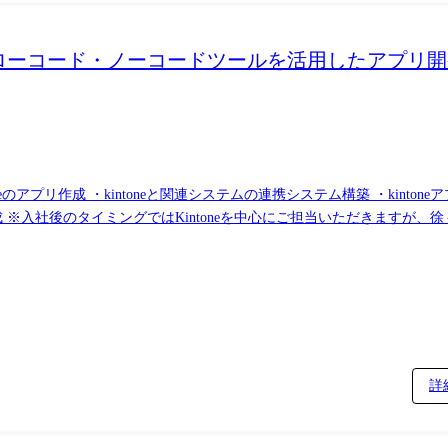
進T / ローコード・ノーコードツールを活用したアプ
のアプリ作成 ・kintoneと関連システムの連携システム構築 ・kinto
 ※入社後のタイミングではKintoneを中心にご担当いただきますが
詳