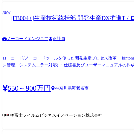
NEW
[FB004+]生産技術統括部 開発生産DX推
ノーコードエンジニア
正社員
ローコード/ノーコードツールを使った開発生産プロセス改革 ・kintone
ン管理、システムエラー対応) ・仕様書及びユーザーマニュアルの作成
550～900万円
神奈川県海老名市
富士フイルムビジネスイノベーション株式会社