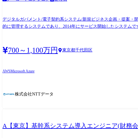
デジタルガバメント/電子契約系システム/新規ビジネス企画・提案・
的に管理するシステムであり、2014年にサービス開始したシステム
AWS、Azureといったクラウド技術、ローコード開発などの技術面
電子インボイス制度への対応等のビジネス面でも大きく羽ばたこうと
ューチェーンを生み出し、金融等の様々な分野を跨いだビジネス創出
700～1,100万円
東京都千代田区
AWS
Microsoft Azure
株式会社NTTデータ
A【東京】基幹系システム導入エンジニア(財務