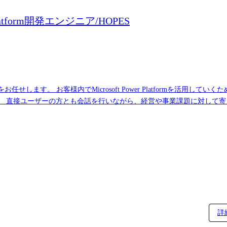
form開発エンジニア/HOPES
DX推進をお任せします。 お客様内でMicrosoft Power Platformを
。 直接ユーザーの方とも会話を行いながら、経営や事業課題に対して
ジタル化対応 工程：要件定義～リリース、保守
詳