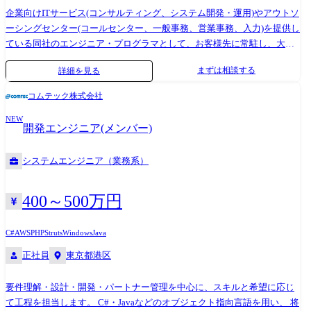
企業向けITサービス(コンサルティング、システム開発・運用)やアウトソ
ーシングセンター(コールセンター、一般事務、営業事務、入力)を提供し
ている同社のエンジニア・プログラマとして、お客様先に常駐し、大手
企業や地元企業向けの業務システムの設計、開発及び運用に携わってい
まずは相談する
詳細を見る
ただきます。 同社事業所内で仕事をしていただくこともあります。 ま
た、研修制度も他拠点と連携をとり自分自身のスキルアップを図ること
コムテック株式会社
で、3年後、5年後のリーダー候補としてのキャリアアッププランに役立
NEW
てることができます。 <使用言語> Java、.Net、C#、SQL、高速開発ツー
開発エンジニア(メンバー)
ル、他 <教育制度> 業務を通して社員がスキルアップし自らの描くキャリ
アを実現できるように、それぞれの役割や目的にあった教育研修を用意
システムエンジニア（業務系）
し、人材の育成にも力を入れています。
400～500万円
C#
AWS
PHP
Struts
Windows
Java
正社員
東京都港区
要件理解・設計・開発・パートナー管理を中心に、スキルと希望に応じ
て工程を担当します。 C#・Javaなどのオブジェクト指向言語を用い、 将