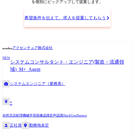
模も数十億円規模に及ぶことが多く、国家レベルの防衛インフラに貢献
を個別にピックアップして提案します。
する責任とやりがいのある仕事です。 業務の比重としては、設計業務が
中心となりますが、顧客との技術折衝や提案活動、現地試験対応なども
希望条件を伝えて、求人を提案してもらう
含まれ、技術力だけでなく、調整力やコミュニケーション力も求められ
ます。 特に、艦艇への搭載試験では実際に乗艦する機会もあり、現場で
のリアルな運用環境を体感しながら、製品の完成度と付加価値を高めて
いくことができます。 チームは複数の専門領域を持つ技術者で構成され
アクセンチュア株式会社
ており、互いに知見を持ち寄りながら協働するスタイルです。 入社後
は、先輩社員のサポートを受けながら徐々に担当領域を広げていただ
NEW
システムコンサルタント・エンジニア(製造・流通領
き、将来的にはプロジェクト全体を牽引するリーダーとしての活躍も期
待しています。 このポジションでは、技術者としての成長はもちろん、
域)_M+_Agent
社会的意義の高いプロジェクトに携わることで、誇りと達成感を得られ
る環境が整っています。 ●使用言語/環境/ツール/資格等 【OS】
システムエンジニア（業務系）
Linux/RedHawk/Solaris 他 【言語】C/C++/C#/Ada 他 【ツール】
MATLAB/VB 他 【資格等】第一級陸上無線技士/第一級陸上特殊無線技
-
士/基本情報処理技術者/応用情報処理技術者/ネットワークスペシャリス
ト/PMP 他 会社の定める業務(※) (※)業務の都合によっては会社外の職務
に従事するため出向又は転属を命じることがあります。 【変更の範囲】
自然言語処理
機械学習
画像認識
音声認識
Slack
Confluence
会社の定める場所(※) (※)業務の性質等に応じリモートワークを認める場
正社員
勤務地未定
合は、リモートワークを行う場所(自宅等)を含む。