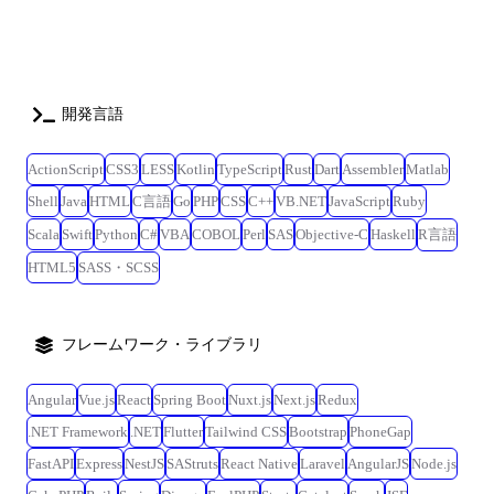
開発言語
ActionScript
CSS3
LESS
Kotlin
TypeScript
Rust
Dart
Assembler
Matlab
Shell
Java
HTML
C言語
Go
PHP
CSS
C++
VB.NET
JavaScript
Ruby
Scala
Swift
Python
C#
VBA
COBOL
Perl
SAS
Objective-C
Haskell
R言語
HTML5
SASS・SCSS
フレームワーク・ライブラリ
Angular
Vue.js
React
Spring Boot
Nuxt.js
Next.js
Redux
.NET Framework
.NET
Flutter
Tailwind CSS
Bootstrap
PhoneGap
FastAPI
Express
NestJS
SAStruts
React Native
Laravel
AngularJS
Node.js