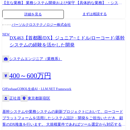
【主な業務】 業務システム開発および保守 【具体的な業務】 ・システ
Keycloak(※IAM製品名の例)
ム開発における各種工程の実行(設計～開発～リリース) ・システム開
まずは相談する
詳細を見る
発・維持/管理業務全般 ・生成AIを活用した設計・実装・試験の効率化
パーソルクロステクノロジー株式会社
NEW
DX463【首都圏/DX】ジュニア~ミドル/ローコード/基幹
システムの経験を活かした開発
システムエンジニア（業務系）
400～600万円
C#
Firebase
COBOL
生成AI・LLM
.NET Framework
正社員
東京都新宿区
基幹システムや業務システムの刷新プロジェクトにおいて、ローコード
プラットフォームを活用したシステム設計・開発をご担当いただき、顧
客のDX推進を行います。 大規模案件であればツール選定から対応するこ