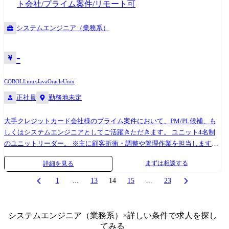
ト会社/プライム案件/リモート可
保守にいたるまで一貫して担当できるプロジェクトが多数 ◎オープン
系、WEB系システムまで多様なプロジェクトがあり、業種も金融や公共
システムエンジニア（業務系）
を中心に、製造、サービスなど多岐にわたります ◎「社会インフラ」を
支える重要案件等、多種多様な案件があり、希望に合わせたスキルを磨
くことができます。 【部署】 開発部署は3部署あり、下記いずれかの部
-
署に配属となります。 ご希望の部署がある際は希望で選考を進めますの
で、事前にご相談ください。 ①金融ビジネス事業部:メガバンクのATM
COBOL
Linux
Java
Oracle
Unix
システムから大手クレジットカード会社の管理システム、保険商品の管
正社員
勤務地未定
理システムまで。 様々な金融業界の開発を行っております。 30年以上参
画している開発もあり、お客様との信頼関係も厚く、身近で誰もが利用
したことがあるようなサービスのシステム開発に携わることができま
大手クレジットカード会社様のプライム案件において、PM/PL候補、も
す。 ②公共ビジネス事業部:官公庁や自治体から公営競技まで様々な開発
しくはシステムエンジニアとしてご活躍きただきます。 ユニット4名制
に携わっております。 特に官公庁に関して、大規模システムを直接入札
のユニットリーダー。 ※主に顧客折衝・調整や管理作業を担当します
で受注しており、エンドユーザーと近い距離で社会インフラを支える重
が、少人数チーム(ユニット)のため、Java開発にも携わっていただきたい
まずは相談する
詳細を見る
要な開発に携わることができます。 ③DX事業部:お客様のDX化を推進。
です。 【開発環境】 言語:Java、COBOL、OS:Linux、UNIX、データベー
新規顧客獲得から行うため、要件定義より上流から参画ができます。 今
ス:Oracle ※アジャイル開発
1
...
13
14
15
...
23
注目のBI(ビジネス・インテリジェンス)やクラウドに力を入れており、
CC-Bizmateをはじめとした、自社ブランド製品も490社以上の企業に利
用いただいております。 【勤務地】 ・本社/東京都港区港南1-2-70 品川
システムエンジニア（業務系）
×詳しい条件で求人を探し
シーズンテラス ・品川フロントオフィス(自社)/東京都港区港南 2-13-
てみる