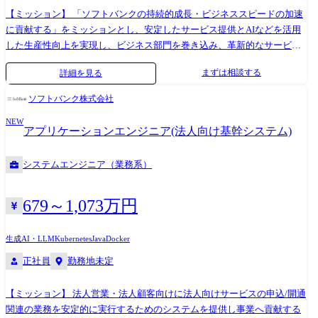
【ミッション】 「ソフトバンクの持続的成長・ビジネススピードの加速
に貢献する」をミッションとし、安定したサービス提供とAIなどを活用
した生産性向上を実現し、ビジネス部門を巻き込み、革新的なサービス
を生み出すことを目標としています。 【主な業務】 ・通信事業における
まずは相談する
詳細を見る
サプライチェーンシステムの開発 ・業務分析/要件定義から開発リリース
までの一連の工程のシステム開発と保守や、社内横断的なプロジェクト
ソフトバンク株式会社
の遂行や業務企画推進、新たなIT技術の推進や導入検討 【具体的な業
NEW
務】 ソフトバンクサービスにおけるサプライチェーンなどのバックヤー
アプリケーションエンジニア(法人向け基幹システム)
ド系システムをご担当いただきます。 ・社内システムにおける設計、開
発、テストの実施 ※新システムの内製化を目指しており、入社後は本チ
システムエンジニア（業務系）
ームでの開発業務が中心になる想定です。 【フロントエンド】 ・プログ
ラミング言語:TypeScript, JavaScript ・開発フレームワーク:Next.js, React
【バックエンド(Online)】 ・プログラミング言語:Java , SQL ・開発フレー
679～1,073万円
ムワーク:Spring Boot (Spring MVC), NestJS(※BFFとして利用の場合) ・デ
ータストア:Oracle, PostgreSQL, MyBatis (native query) 【バックエンド
生成AI・LLM
Kubernetes
Java
Docker
(Offline)】 ・プログラミング言語:(Onlineと同様) ・開発フレームワー
正社員
勤務地未定
ク:Spring Batch, Apache Beam/Flink ・データストア:(Onlineと同様) 【イ
ンフラ】 ・VM:RHEL系Linux (Miracle Linux) ・コンテナ:Podman,
【ミッション】 法人営業・法人顧客向けに法人向けサービスの申込/開通
Kubernetes (k8s), OpenShift ・SCM/CI/CD:GitLab, Jenkins, Concourse,
関連の業務を安定的に実行するためのシステムを提供し事業へ貢献する
ArgoCD, Harbor 【その他】 ・ShellScript, Apache Kafka, Amazon S3,