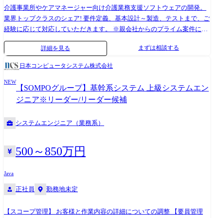
介護事業所やケアマネージャー向け介護業務支援ソフトウェアの開発。
業界トップクラスのシェア! 要件定義、基本設計～製造、テストまで、ご
経験に応じて対応していただきます。 ※親会社からのプライム案件にな
ります。 ※オフショア会社と連携して開発を行います。 日本側も上流工
まずは相談する
詳細を見る
程だけでなく下流工程も行います。 オフショア会社と連携した開発体制
の構築のため、 チーム開発を推進していただけるエンジニアを募集しま
日本コンピュータシステム株式会社
す。 ●部署 ウェルフェアソリューション部 ※介護業務支援ソフトウェ
NEW
アの開発を専門に行う部署
【SOMPOグループ】基幹系システム 上級システムエン
ジニア※リーダー/リーダー候補
システムエンジニア（業務系）
500～850万円
Java
正社員
勤務地未定
【スコープ管理】 お客様と作業内容の詳細についての調整 【要員管理