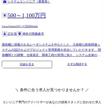
システムエンジニア（業務系）
各求人票内の業務内容欄記載の業務内容 変更の範囲:弊社就業規則に基づ
き、異動を命じることがある
500～1,100万円
Linux
Solaris
C#
C++
C言語
Matlab
正社員
神奈川県鎌倉市
護衛艦に搭載されるレーダシステムを中心とした、大規模な防衛関連シ
ステムの設計およびプロジェクト管理業務を担当していただきます。 関
係機関との調整、仕様策定、開発工程の管理に加え、システム全体の品
質・納期・技術的完成度を確保しつつ、 予算管理やコスト最適化にも責
まずは相談する
詳細を見る
任を持って取り組んでいただきます。 ≪具体的には≫ 当社が開発・提供
する艦艇搭載用レーダシステムは、電波制御技術、航跡予測技術、ネッ
トワーク技術、表示制御技術など、複数の先端技術を融合した大規模な
統合システムです。 入社後は、これらの技術要素を組み合わせてシステ
ム全体を設計・構築する業務に携わっていただきます。 システム設計業
＼ 条件に合う求人が見つかりませんか？ ／
務では、当課がプロジェクトの中核を担い、社内の研究所や各技術部門
と連携しながら、仕様策定から設計、試験、納入後の運用支援まで一貫
して関わります。 プロジェクトは数年から十数年単位で進行し、予算規
エンジニア専門のアドバイザー
があなたの技術スタックに合わせた求人