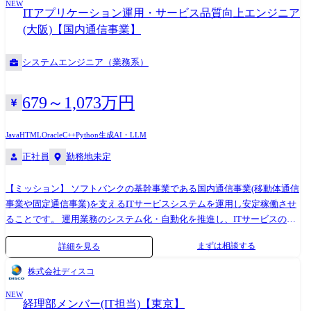
NEW
どお客様が利用するオンラインシステム ・顧客情報を管理するシステム
ITアプリケーション運用・サービス品質向上エンジニア
・課金/請求システム ・コールセンターシステム
(大阪)【国内通信事業】
システムエンジニア（業務系）
679～1,073万円
Java
HTML
Oracle
C++
Python
生成AI・LLM
正社員
勤務地未定
【ミッション】 ソフトバンクの基幹事業である国内通信事業(移動体通信
事業や固定通信事業)を支えるITサービスシステムを運用し安定稼働させ
ることです。 運用業務のシステム化・自動化を推進し、ITサービスの品
質向上・効率化に取り組んでいます。 【主な業務】 ・ITシステムの運用
まずは相談する
詳細を見る
業務全般、品質低下時のシステム構成設計や対応 ・新規システム構築時
やシステムリプレイス時の環境や運用の設計・構築 【具体的な業務】 ・
株式会社ディスコ
SoftBankショップ店員が利用するエントリーシステム ・My Softbankなど
NEW
お客様が利用するオンラインシステム ・上記に付随するモバイル関連顧
経理部メンバー(IT担当)【東京】
客管理システム