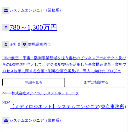
改革の企画・戦略立案
ジニアファースト」を重視する会社です。 一人ひとりの希望キャリアや
システムエンジニア（業務系）
スキルを考慮し、3年後、5年後、10年後を見据えた長期的なキャリア形
成を伴走します。 【対応技術例】 Microsoft 365、Azure、AWS、Active
Directory、VMware ESXi、Nutanix等、 オンプレからクラウド(基盤含
780～1,300万円
む)、さらにIDマネジメントや認証基盤、AIエージェントまで幅広い技術
を対応します。 【実績例】 ・大手グループSI企業様…Microsoft 365
Intune 導入案件 ・大手総合住宅企業様…Azure Virtual Desktop 導入案件
正社員
群馬県富岡市
・大手製薬企業様…Microsoft Copilot Studio 導入案件 ・有名私立大学
様…仮想基盤更改案件 【変更の範囲:会社の定める事業所(リモートワー
IHIの航空・宇宙・防衛事業領域を担う当社のビジネスアーキテクト及び
ク含む)】
そのDX推進担当として、デジタル技術を活用した事業構造改革・業務プ
ロセス改革に関する企画・戦略企画立案及び、導入に向けたプロジェク
トマネジメント等をお任せいたします。現在は6領域(設計/生産/調達/営
まずは相談する
詳細を見る
業/総務人事/経営管理)におけるプロジェクトが進んでいますが、それぞ
れ規模や納期が異なります。事業成長に伴う、デジタル技術を活用した
株式会社メディカルシステムネットワーク
業務構造改革のための企画(現場へのヒアリング/課題抽出/要件定義)か
NEW
ら、リリースに向けた予算検討やITシステム・ベンダーの選定等の導入
【メディロジネット】システムエンジニア(東京事務所)
までを主担当として取りまとめていただきます。各プロジェクトは複数
名の体制で行っており、プロジェクト内で付随した案件が出てきた際に
システムエンジニア（業務系）
は、並行して担当いただくような想定となります。当社事業や製品開発
には、顧客(防衛省/JAXA/システムプライムメーカー等)の厳格なルール