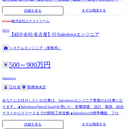
内エンジニアとの連携 ・PMO業務
まずは相談する
詳細を見る
株式会社エクストリーム
NEW
【紹介会社/名古屋】IT/Salesforceエンジニア
システムエンジニア（業務系）
500～900万円
Salesforce
正社員
勤務地未定
あなたにお任せしたいお仕事は、Salesforceエンジニア業務のお仕事にな
ります。 ●Salesforce(SalesCloud)を用いた、影響調査、設計、製造、結合
テストからリリースまでの開発工程全般 ●Salesforceの標準機能、フロ
ー、Apex、認証基盤を用いたカスタマイズ・開発業務 ●一人称で要件を
まずは相談する
詳細を見る
理解し、設計から実装まで自走する開発業務 ●クライアントへのヒアリ