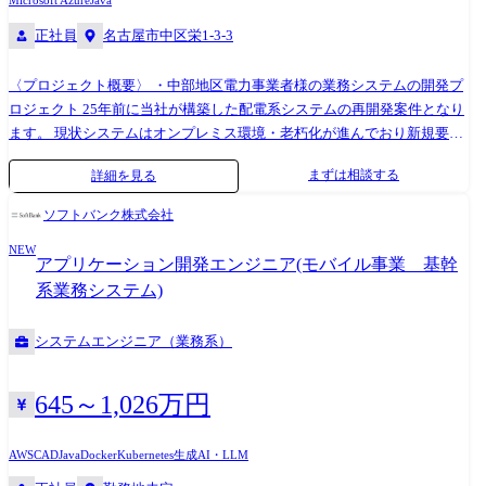
Microsoft Azure
Java
正社員
名古屋市中区栄1-3-3
〈プロジェクト概要〉 ・中部地区電力事業者様の業務システムの開発プ
ロジェクト 25年前に当社が構築した配電系システムの再開発案件となり
ます。 現状システムはオンプレミス環境・老朽化が進んでおり新規要件
も増えていることから、今回完全再開発という形でのプロジェクトを想
まずは相談する
詳細を見る
定しております。 現在はプレ要件定義を進めている状況であり、今年度
中に本格的なPJキックオフを想定しております。 2030年度のリリースを
ソフトバンク株式会社
予定しており、プロジェクトの最初期から参画いただきます。 〈入社後
NEW
お任せする業務〉 電力事業者様向け配電系システム開発におけるPM・
アプリケーション開発エンジニア(モバイル事業 基幹
リーダー候補として具体的には下記の職務を担っていただきます。 ●要
系業務システム)
件定義:顧客との打ち合わせを重ねながら、開発システムに対する要求を
ヒアリングし、システム要件の取り纏め・推進 ●PM・PL業務:10名程度
システムエンジニア（業務系）
のメンバー(パートナー企業含む)の進捗管理、成果物レビュー、顧客への
報告 等。 ※開発工程では100名程度のメンバー管理を想定しておりま
す。 まずはPM・PL候補として要件定義等に参画いただきキャッチアッ
645～1,026万円
プいただきます。 その後、開発工程におけるリーダー業務を担っていた
だくことを期待しています。 【期間】 最短でも3〜5年。 それ以降は、
AWS
CAD
Java
Docker
Kubernetes
生成AI・LLM
同部門内でのローテーションも可能です。 【業務概要】 体制:約25名 中