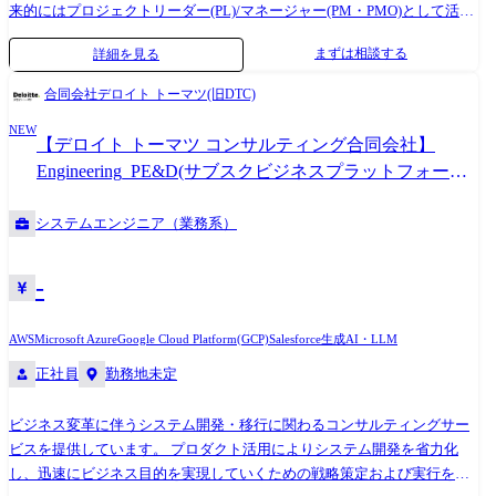
来的にはプロジェクトリーダー(PL)/マネージャー(PM・PMO)として活躍
可能です。 【プロジェクト例】 ●品質保証部門向け 故障情報受付・分析
まずは相談する
詳細を見る
システム開発(AWS) ●SAP連携ワークフロー開発(AWS) ●ECサイトおよび
関連システム開発(Linux・Java) ●ISO文書管理アプリ開発(ArielAirOne)
合同会社デロイト トーマツ(旧DTC)
【業務課題解決事例】 ・世界各国で発生する製品クレーム情報を一元管
NEW
理するWebシステムを開発。 ・データ処理を自動化し、グローバル品質
【デロイト トーマツ コンサルティング合同会社】
保証の標準化と効率化を実現しました。 【主な技術スタック】
Engineering_PE&D(サブスクビジネスプラットフォーム
Java/C#/VB.NET/JavaScript/PHP/PowerShell AWS/Oracle/SQL
実現支援と生成AI・BIを活用した意思決定支援)
Server/Linux/Tomcat/Struts/SharePoint など
システムエンジニア（業務系）
-
AWS
Microsoft Azure
Google Cloud Platform(GCP)
Salesforce
生成AI・LLM
正社員
勤務地未定
ビジネス変革に伴うシステム開発・移行に関わるコンサルティングサー
ビスを提供しています。 プロダクト活用によりシステム開発を省力化
し、迅速にビジネス目的を実現していくための戦略策定および実行を支