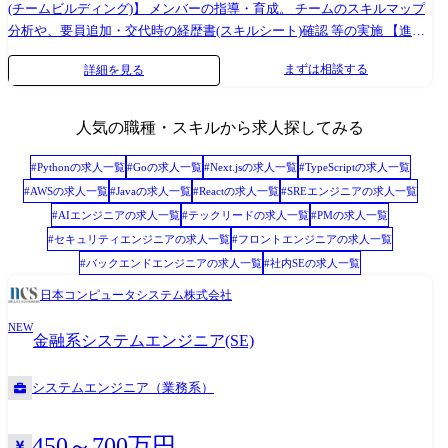
(チームビルディング)】 メンバーの指導・育成。 チームのスキルマップ
分析や、要員追加・交代時の経歴書(スキルシート)確認 等の実施 【進捗
管理】 チームリソースを元にWBS、及び、スケジュールを作成。遅延
まずは相談する
詳細を見る
(兆候発生)時には、そのリカバリプランを策定、実施。チームの進捗取り
纏めやお客様への報告。 【品質管理】 チームの成果物のレビューを実施
するだけでなく、不具合(バグ、欠陥)や障害発生時には再発防止策の検
人気の職種・スキルから求人探してみる
討、実施。 【その他】 労務(工数)管理、営業活動(案件動向確認) 等
◆◇◆ SOMPOグループ安定基盤 ◆◇◆ SOMPOグループ内のプロジ
#
Python
の求人一覧
#
Go
の求人一覧
#
Next.js
の求人一覧
#
TypeScript
の求人一覧
ェクトや様々な業界(商社・製造・流通など)の基幹系システムの設計・開
#
AWS
の求人一覧
#
Java
の求人一覧
#
React
の求人一覧
#
SREエンジニア
の求人一覧
発・保守に携わっていただきます。 ※「オープン系システムの新規開発/
#
AIエンジニア
の求人一覧
#
テックリード
の求人一覧
#
PM
の求人一覧
保守開発」、「ローコード開発ツールを利用したDX化推進を支援(受託
#
セキュリティエンジニア
の求人一覧
#
フロントエンジニア
の求人一覧
開発あり) ●お任せしたいこと(1年目※目安) 既存プロジェクトのチームリ
#
バックエンドエンジニア
の求人一覧
#
社内SE
の求人一覧
ーダー補佐として、スコープ管理、 要員管理、進捗管理、品質管理、な
どの業務を段階的にお任せしたいと考えています。 ●将来的には(2〜3年
日本コンピュータシステム株式会社
目※目安) 業務に慣れていただいた後は、既存案件、又は新規案件の チ
NEW
ームを率いていただくこと(リーダー)を期待しています。 PM/PLとして
金融系システムエンジニア(SE)
プロジェクト全体の見積もりなどもお任せしたいです。 【プロジェクト
のアサイン例】 ・PL経験が豊富な方:SOMPOグループ案件(自社開発セン
システムエンジニア（業務系）
ター) ・常駐⇒自社開発センターへの移動 └チームリーダー(PL)の経験を
5年積んだ後に移動(SOMPOグループ案件) 【9割のプロジェクトでリモー
450～700万円