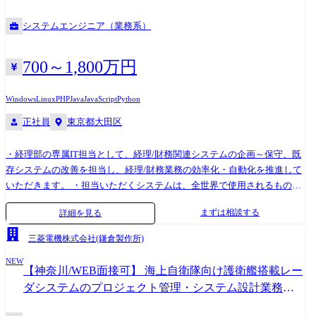
システムエンジニア（業務系）
700～1,800万円
Windows
Linux
PHP
Java
JavaScript
Python
正社員
東京都大田区
・経理部の専属IT担当として、経理/財務関連システムの企画～保守、既
存システムの改善を担当し、経理/財務業務の効率化・自動化を推進して
いただきます。 ・担当いただくシステムは、全世界で使用されるものか
ら部内で使用するものまで多岐にわたります。 ・一部システムの開発に
まずは相談する
詳細を見る
あたっては、情報システム部門と協業いただきます。 ※ご希望に応じ
て、入社後に経理知識を習得し、一部の経理業務にも携わることも可能
三菱電機株式会社(鎌倉製作所)
です。 【入社後について】 ・現在は経理部内にシステム開発スキルを持
NEW
つメンバーがいないため 入社後は情報システム部門によるサポートを受
【神奈川/WEB面接可】 海上自衛隊向け護衛艦搭載レー
けながら、将来的に経理部専属のIT担当として独り立ちいただきます。
ダシステムのプロジェクト管理・システム設計業務
【開発環境】 ・OS:Windows、Linux ・言語:PHP、Java、JavaScript、
【鎌倉製作所】#
Python ・DB:MySql、PostgreSQL 【業務内容についての補足】 入社当初: