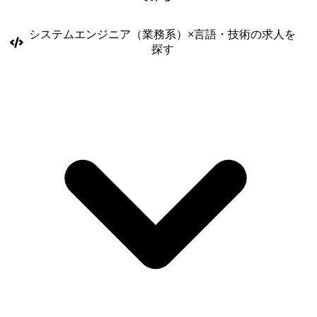
34 NSS-Ⅱビル 8 階(JR品川駅 徒歩8分) ・お客様が用意した開発環境
【東京都近郊(東京都、神奈川県、千葉県、埼玉県)】 ※テレワークは開
システムエンジニア（業務系）
×
言語・技術
の求人を
発先により変動 ※勤務地の変更の範囲:当社の定める範囲内
探す