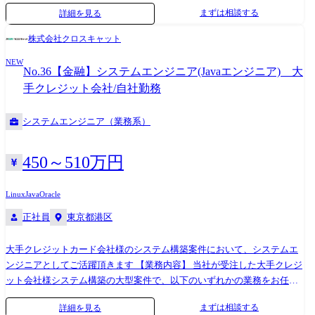
援しています。 ・サブスクリプションモデルの導入 サブスクリプション
まずは相談する
詳細を見る
モデルによる新事業を、構想策定から導入・展開・サービス開始まで統
合的に支援します。 提供価値や料金・収益モデルの設計、業務プロセス
株式会社クロスキャット
設計、システム構想、導入・定着までを一貫して推進し、ビジネスの早
NEW
期立上げを実現します。 ・生成 AI ソリューションの早期導入と最適化
No.36【金融】システムエンジニア(Javaエンジニア) 大
広範な業務知見と最新テクノロジーを駆使した、業務要件に最適な生成
手クレジット会社/自社勤務
AIソリューションの見極め、カスタマイズ、導入・運用を支援します。
あわせて、意思決定の迅速化や高度な分析能力提供を通じて、ビジネス
システムエンジニア（業務系）
現場での早期価値創出を実現します。 ・Data Platform & BI による社内デ
ータの迅速な活用 ビジネスの深い理解と、グローバルで蓄積したデータ
アーキテクチャのスキルに基づき、業務に最適なプラットフォームを導
450～510万円
入することで、ビジネスユーザの自立的なデータ活用を実現します。 こ
れにより、データ統合と可視化、データ管理の効率化、意思決定の迅速
Linux
Java
Oracle
化を支援します。 ・ESGビジネスを促進するSustainability Platformの提
正社員
東京都港区
供 経営のリスクの低減、競争力の向上、資金調達の機会拡大等を目的と
したESGマネジメントプラットフォームの導入を支援します。 サステナ
ビリティ関連データの可視化や管理高度化を通じて、経営基盤の強化を
大手クレジットカード会社様のシステム構築案件において、システムエ
実現します。 ※代表的なPJ事例※ ・大手通信会社、コングロマリット企
ンジニアとしてご活躍頂きます 【業務内容】 当社が受注した大手クレジ
業などのサブスクサービスの企画からソリューション導入(Zuora)支援 ・
ット会社様システム構築の大型案件で、以下のいずれかの業務をお任せ
公共事業におけるAzure/Power Automate/M365連携を活用した行政事務シ
します。 ・要件定義、設計、製造、リリースまでの一連の開発業務 ・
まずは相談する
詳細を見る
ステムの更改支援
チームのリーダーの補佐業務 【開発環境】 言語:Java OS:Linux、UNIX デ