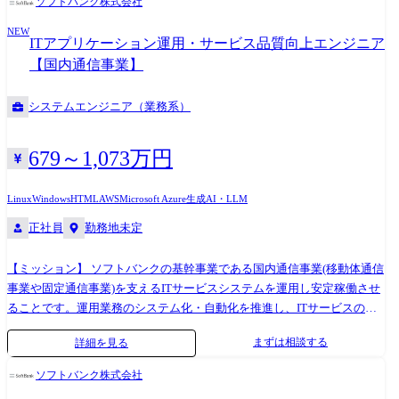
ソフトバンク株式会社
NEW
ITアプリケーション運用・サービス品質向上エンジニア
【国内通信事業】
システムエンジニア（業務系）
679～1,073万円
Linux
Windows
HTML
AWS
Microsoft Azure
生成AI・LLM
正社員
勤務地未定
【ミッション】 ソフトバンクの基幹事業である国内通信事業(移動体通信
事業や固定通信事業)を支えるITサービスシステムを運用し安定稼働させ
ることです。運用業務のシステム化・自動化を推進し、ITサービスの品
質向上・効率化に取り組んでいます。 【主な業務】 ・ITシステムの運用
まずは相談する
詳細を見る
業務全般、品質低下時のシステム構成設計や対応 ・新規システム構築時
やシステムリプレイス時の環境や運用の設計・構築 【具体的な業務】 ・
ソフトバンク株式会社
SoftBankショップ店員が利用するエントリーシステム ・My SoftBankな