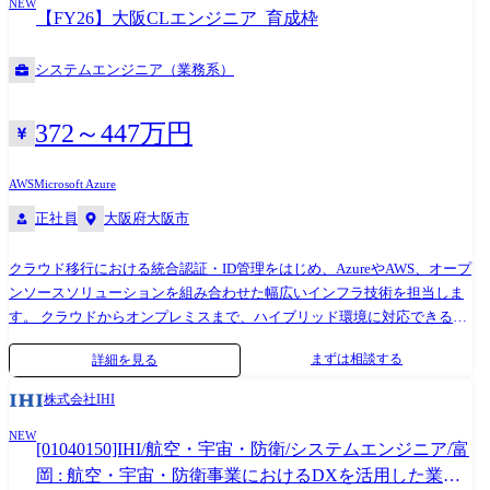
NEW
【FY26】大阪CLエンジニア_育成枠
システムエンジニア（業務系）
372～447万円
AWS
Microsoft Azure
正社員
大阪府大阪市
クラウド移行における統合認証・ID管理をはじめ、AzureやAWS、オープ
ンソースソリューションを組み合わせた幅広いインフラ技術を担当しま
す。 クラウドからオンプレミスまで、ハイブリッド環境に対応できる
SIerとして、文教・公共・民間市場を対象に、最上流工程から高品質なイ
まずは相談する
詳細を見る
ンテグレーションを提供します。 2019年に発足した関西事業部は、これ
までの実績と信頼により上流工程の案件で多数のご相談をいただいてい
株式会社IHI
ます。 現在は事業拡大フェーズにあり、さらなる成長を目指して、一緒
NEW
に事業を盛り上げる中核メンバーを募集しています! クラウド業務未経験
[01040150]IHI/航空・宇宙・防衛/システムエンジニア/富
者でも、弊社独自のカリキュラムで基礎概念を学びながら、実案件を通
岡 : 航空・宇宙・防衛事業におけるDXを活用した業務
じて段階的にスキルアップできます。 経営陣もエンジニア出身で「エン