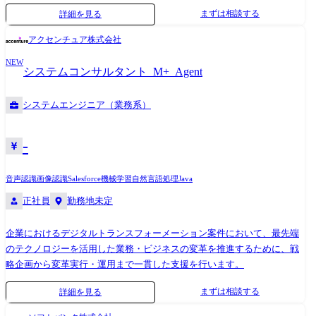
ともあり、上流から下流まで一気通貫で開発に携わっていただきます。
まずは相談する
詳細を見る
<具体的には> ・既存システムの仕様・構造・業務ロジックの調査 ・現行
業務およびシステム要件の整理 ・ローコードツールを用いた設計・開発
アクセンチュア株式会社
・APIや外部システムとの連携開発 ・データ移行および移行後の検証
NEW
【プロジェクト例】 ・DX推進PJ:PowerPlatformの導入支援、課題解決支
システムコンサルタント_M+_Agent
援 ┗業務フローの全体見直しから、最適ツールの提案 ┗要件定義から設
計・開発 ┗内製化の伴走支援、運用も加味した設計 ・グループ向け
システムエンジニア（業務系）
ServiceNowの導入・開発支援 ┗業務フローの全体見直しから、最適ツー
ルの提案 ┗要件定義から設計・開発 ・生成AIプラットフォーム(Ai
Workforce等)を使用したワークフロー開発 ┗要件定義から設計、開発 ┗
-
業務自動化、業務フローの効率化、 ・デジタル・アダプション・プラッ
トフォーム(WalkMe、Techtouchなど)を用いた開発 ┗既存システムの利
音声認識
画像認識
Salesforce
機械学習
自然言語処理
Java
便性を向上のためのツール提案、業務効率化、生産性の個工場の提案 ┗
正社員
勤務地未定
要件定義、設計、開発 ┗既存システムとの連携やパフォーマンス最適化
・AI活用基盤の構築 ┗生成AI/ローコードツールを活用した業務効率化
企業におけるデジタルトランスフォーメーション案件において、最先端
┗AI活用のPoC・技術検証、実現性検証と精度検証・改善、プロンプト
のテクノロジーを活用した業務・ビジネスの変革を推進するために、戦
エンジニアリング
略企画から変革実行・運用まで一貫した支援を行います。
まずは相談する
詳細を見る