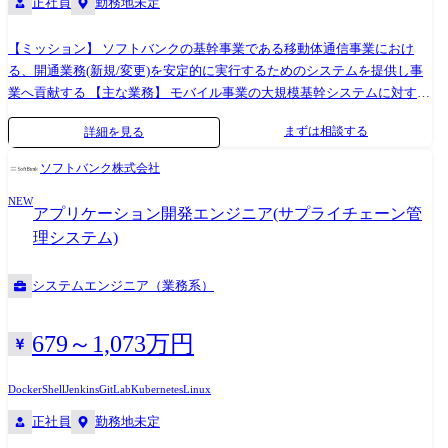
正社員
勤務地未定
部地区電力事業者様の業務システムの開発・保守を担当しています。 こ
れまで複数の大規模プロジェクトを担当してきており、今後も新たな案
件に挑戦する予定です。 【メッセージ】 同じ組織にはキャリア採用者も
【ミッション】 ソフトバンクの基幹事業である移動体通信事業におけ
数名おり活躍しています。 今後の中部公共ビジネス戦略の立案へ中心的
る、開通業務(新規/変更)を安定的に実行するためのシステムを提供し事
に携わっていただけることを期待しております。 お付き合いの長い顧客
業へ貢献する 【主な業務】 モバイル事業の大規模基幹システムに対する
とともにモノづくりをしていける環境と関係性があります。 ぜひ一緒に
システム開発に従事いただきます。経験に応じて、上流およびPJ推進に
まずは相談する
詳細を見る
名古屋でキャリアを形成してみませんか。 変更の範囲:当面の間は本職務
も関与頂きます。 【具体的な業務】 ・システム開発各種工程の実行(要
に従事いただく予定です。 適性により当社業務全般に変更の可能性があ
件定義～開発～リリース) ・システム開発・維持/管理業務全般 ・関係部
ソフトバンク株式会社
ります。
門との調整・折衝 ・生成AIを活用した実装・試験の効率化 ※これまでの
NEW
開発経験をもとにプロジェクト管理、開発業務を担当いただく想定で
アプリケーション開発エンジニア(サプライチェーン管
す。
理システム)
システムエンジニア（業務系）
679～1,073万円
Docker
Shell
Jenkins
GitLab
Kubernetes
Linux
正社員
勤務地未定