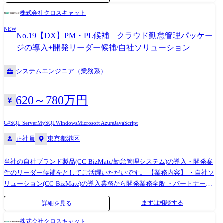
ータベース:Oracle
株式会社クロスキャット
NEW
No.19【DX】PM・PL候補 クラウド勤怠管理パッケー
ジの導入+開発リーダー候補/自社ソリューション
システムエンジニア（業務系）
620～780万円
C#
SQL Server
MySQL
Windows
Microsoft Azure
JavaScript
正社員
東京都港区
当社の自社ブランド製品(CC-BizMate/勤怠管理システム)の導入・開発案
件のリーダー候補をとしてご活躍いただいです。 【業務内容】 ・自社ソ
リューション(CC-BizMate)の導入業務から開発業務全般 ・パートナー社
を含む～10名程度の導入・開発チームのリーダー候補 【開発環境】 言
まずは相談する
詳細を見る
語:C#、SQL、Javascript OS:Windows、Azure データベース:SQL Server
株式会社クロスキャット