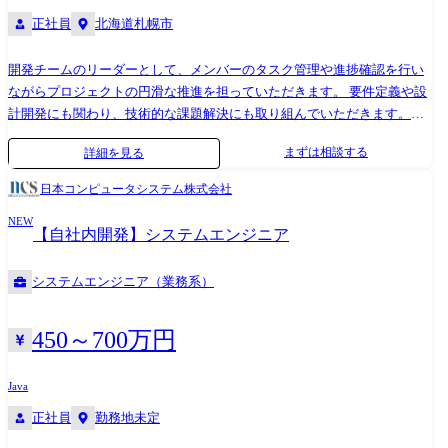
正社員
北海道札幌市
開発チームのリーダーとして、メンバーのタスク管理や進捗確認を行い
ながらプロジェクトの円滑な推進を担っていただきます。 要件定義や設
計開発にも関わり、技術的な課題解決にも取り組んでいただきます。
【主なプロジェクト】 ・製造 物流管理システム、在庫管理システム ・
まずは相談する
詳細を見る
金融 銀行オンラインシステム、ATM、クレジット基幹システム ・官公
庁/自治体 人事評価システム、大学向け管理システム ・流通/サービ
日本コンピュータシステム株式会社
ス 販売管理システム、ECシステム ・社会インフラ 電力配送電システ
NEW
ム、鉄道座席予約システム ・通信 IP通信ネットワークシステム、各種
【自社内開発】システムエンジニア
監視システム ・制御 デジタル家電、車載組み込みシステム
システムエンジニア（業務系）
450～700万円
Java
正社員
勤務地未定