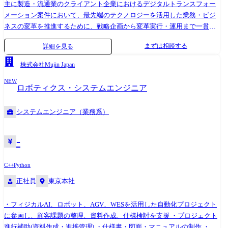
主に製造・流通業のクライアント企業におけるデジタルトランスフォー
メーション案件において、最先端のテクノロジーを活用した業務・ビジ
ネスの変革を推進するために、戦略企画から変革実行・運用まで一貫し
た支援を行います。
まずは相談する
詳細を見る
株式会社Mujin Japan
NEW
ロボティクス・システムエンジニア
システムエンジニア（業務系）
-
C++
Python
正社員
東京本社
・フィジカルAI、ロボット、AGV、WESを活用した自動化プロジェクト
に参画し、顧客課題の整理、資料作成、仕様検討を支援 ・プロジェクト
進行補助(資料作成・進捗管理) ・仕様書・図面・マニュアルの制作 ・社