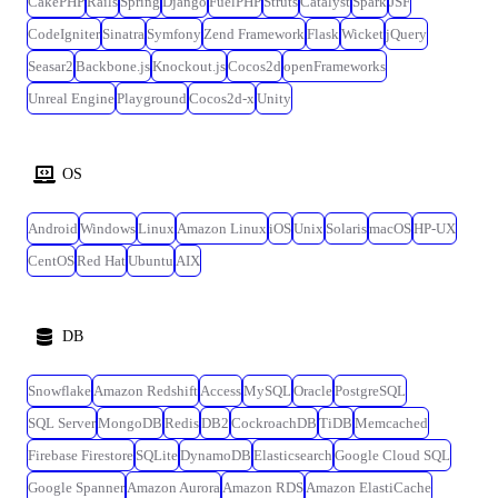
CakePHP
Rails
Spring
Django
FuelPHP
Struts
Catalyst
Spark
JSF
CodeIgniter
Sinatra
Symfony
Zend Framework
Flask
Wicket
jQuery
Seasar2
Backbone.js
Knockout.js
Cocos2d
openFrameworks
Unreal Engine
Playground
Cocos2d-x
Unity
OS
Android
Windows
Linux
Amazon Linux
iOS
Unix
Solaris
macOS
HP-UX
CentOS
Red Hat
Ubuntu
AIX
DB
Snowflake
Amazon Redshift
Access
MySQL
Oracle
PostgreSQL
SQL Server
MongoDB
Redis
DB2
CockroachDB
TiDB
Memcached
Firebase Firestore
SQLite
DynamoDB
Elasticsearch
Google Cloud SQL
Google Spanner
Amazon Aurora
Amazon RDS
Amazon ElastiCache