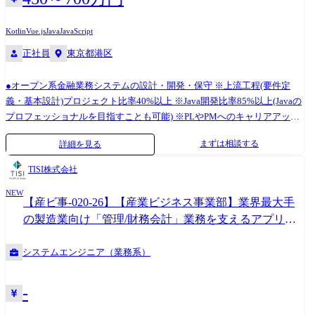
ト勤務が可能】 在宅勤務:週1日以上の社員8割 出社:ご自宅から70分以内
でのアサイン9割 【プロジェクトの特徴】 ・SCSK社のプロジェクト比
率:60%以上 ・上流工程(要件定義・基本設計)プロジェクト比:率50%以上
Kotlin
Vue.js
Java
JavaScript
・1案件の平均プロジェクト期間:1年以上 ・チーム規模:3～5名(最大7～8
正社員
東京都港区
名) 【主な技術・ツール】 ・Java開発・・・主にスクラッチ開発 ・
CELF(SCSK社)・・・Excelライクに業務システムが構築できる ・
●オープン系金融業務システムの設計・開発・保守 ※上流工程(要件定
Insuite(ドリーム・アーツ社)・・・スケジュール管理などの社内ポータル
義・基本設計)プロジェクト比率40%以上 ※Java開発比率85%以上(Javaの
機能が充実 ・SmartDB(ドリーム・アーツ社)・・・ワークフローなど稟
プロフェッショナルを目指すことも可能) ※PLやPMへのキャリアアップ
議、申請などの機能が充実 【教育制度】 ・上流工程(要件定義、基本設
可能(見積り、進捗管理、品質管理、メンバー管理等のマネジメント系の
計)を学べる研修を行っております。 マネジメント力を強化する研修も行
まずは相談する
詳細を見る
経験を積むことも可能です) ※1人プロジェクト案件なし(長期的な戦略と
っております。 例 : PMP資格取得に向けた集合研修 【スキルアップチャ
して、ベテラン社員がアサインされるケースはあります) ※長期案件で安
TISI株式会社
レンジ応援プログラム】 当社指定のAWS認定資格取得に対して、 資格手
定の環境(案件待機なし、3年以上のPJTの割合が60%以上) 【具体的に
当を支給(毎月/上限65,000円※条件あり) 例:CLF(5,000円)、SAA(10,000
NEW
は】 既存で開発を行っている案件に参画していただきリーダー指示のも
【産ビ事-020-26】【産業ビジネス事業部】業界最大手
円)、SAP(20,000円)、ANS(30,000円) 【部署】 エンタープライズソリュー
と 基本/詳細設計以降の作業をメインに行っていただきます。 ●クライア
ション部 システムグループ
の製造業向け「管理/財務会計」業務を支えるアプリケ
ントと直接連携し、ニーズに応じたソリューションを提案 ※要件定義フ
ーションスペシャリスト(リーダー候補)
ェイズを行う案件も多く、顧客折衝経験を数多く積めます ●新技術の導
システムエンジニア（業務系）
入や新プロジェクトの推進 ※SOMPOグループ内プロジェクトの推進、ク
ラウド環境での開発にも挑戦が可能です ●部署 金融ソリューション部
-