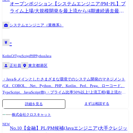
オープンポジション【システムエンジニア/PM･PL】プ
ライム上場/大規模開発を最上流から/4期連続過去最高
実績
システムエンジニア（業務系）
-
Kotlin
C#
TypeScript
PHP
Python
Java
正社員
東京都港区
・Javaをメインとしたさまざまな環境でのシステム開発のマネジメント
(C♯、COBOL、.Net、Python、PHP、Kotlin、Perl、Pega、ローコード、
TypeScript、JavaScript他) ・プライム比率50%以上!上流工程(最上流から
参画できるプロジェクト多数!!)から保守まで、システム開発全般を幅広
まずは相談する
詳細を見る
く担当!大規模開発のPM、PLとしてスキルアップを目指せます! ・ご経験
や能力次第でチームのマネジメントだけではなく、プロジェクト全体の
株式会社クロスキャット
マネジメント(品質やコスト、スケジュール、売上等の管理やスタッフ育
NEW
成)もお任せします!ご自身のがんばり次第で早期にキャリアアップが可能
No.10【金融】PL/PM候補(Javaエンジニア)大手クレジッ
です!! 【特徴】 ◎要件定義～設計、開発、テスト、リリース後の運用・