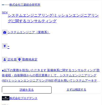
ングから、要件定義、および影響調査の実施 ●ヒアリングした内容を落
株式会社三菱総合研究所
とし込んだ、要件仕様書などのドキュメント作成・整備 アクセンチュ
NEW
ア、NTTデータ、富士ソフトなど、IT業界を牽引するトップ企業と安定
システムエンジニアリング/ミッションエンジニアリン
的な取引を行っております。当社社員は、プロダクションカンパニーの
グに関するコンサルティング
一員として様々なクライアントのプロジェクトに参画。1つの会社に長年
いては実現できない多彩なスキルやノウハウを身に付けることができま
システムエンジニア（業務系）
す!
-
正社員
勤務地未定
●以下の業務を担当いただきます 装備体系に関するコンサルティング 防
衛省様・自衛隊様からの受託業務として、システムエンジニアリング
(SE)/ミッションエンジニアリング(ME)手法を用いてシステムアーキテク
チャの分析、装備体系に関するコンサルティングを行います。 業務の具
まずは相談する
詳細を見る
体例 ME手法を用いた装備体系の見直しの支援 装備品開発における
SE/ME手法の適用に関するコンサルティング
株式会社プログデンス