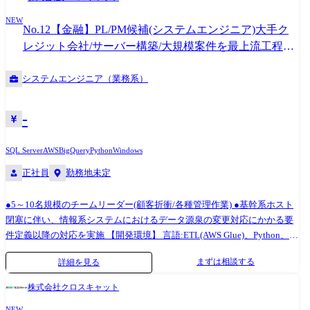
NEW
No.12【金融】PL/PM候補(システムエンジニア)大手ク
レジット会社/サーバー構築/大規模案件を最上流工程か
ら
システムエンジニア（業務系）
-
SQL Server
AWS
BigQuery
Python
Windows
正社員
勤務地未定
●5～10名規模のチームリーダー(顧客折衝/各種管理作業) ●基幹系ホスト
閉塞に伴い、情報系システムにおけるデータ源泉の変更対応にかかる要
件定義以降の対応を実施 【開発環境】 言語:ETL(AWS Glue)、Python、
SQL、 OS:Windows Server データベース:SQL Server
まずは相談する
詳細を見る
株式会社クロスキャット
NEW