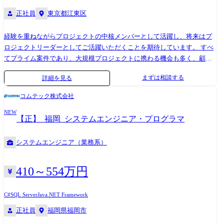
正社員
東京都江東区
経験を重ねながらプロジェクトの中核メンバーとして活躍し、将来はプ
ロジェクトリーダーとしてご活躍いただくことを期待しています。 すべ
てプライム案件であり、大規模プロジェクトに携わる機会も多く、顧客
マネジメントや開発リーダーとしての力を実践の中で磨けます。 社内外
まずは相談する
詳細を見る
研修やOJTなどの教育機会も充実しており、近年はAI活用にも積極的に
取り組む中で、新たなスキルを身につけながら成長できる環境です。 ま
コムテック株式会社
た、1on1や同世代・同クラスでの交流を通じて、悩みやキャリアプラン
NEW
を共有しやすく、キャリア採用の方も早期に馴染みやすい職場づくりを
【正】_福岡_システムエンジニア・プログラマ
進めています。 在宅勤務やフレックス勤務など働きやすい制度も整って
おり、安心してキャリアアップを目指していただけます。 ●担当業務 ・
システムエンジニア（業務系）
大手製造業のお客様向けのシステム開発(新規・改修)およびシステム保守
・業務領域はSCM全般(販売/物流・在庫/購買/生産) ・財務会計/管理会計
領域も含む ・すべてプライム案件で、数人月の小規模案件から数百人月
410～554万円
の大規模案件まで、様々なプロジェクトが存在 ・企画・提案、要件定義
といった上流工程から、開発・導入、保守運用まで一貫して推進 ・上記
C#
SQL Server
Java
.NET Framework
プロジェクトの中で、会計業務システムのメンバーまたは数名規模のチ
正社員
福岡県福岡市
ームリーダーを担当