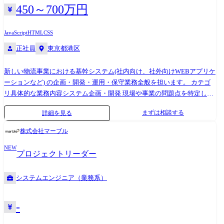
に基づいたセキュリティレベル要件が求められており、事業固有の要件
450～700万円
を考慮した上で、経営や各現場におけるシステムの高度化を推し進めて
いただきます。 【プロジェクト例: 《基幹システム》ERPの刷新・構築
JavaScript
HTML
CSS
《調達》EDIの導入・活用とその先にあるSCMの業務高度化: 《設計》モ
正社員
東京都港区
デルベース開発への移行検討 《生産》バーチャル工場などを活用した生
産方法やレイアウト検討ができるデジタルツインの構築など】
新しい物流事業における基幹システム(社内向け、社外向けWEBアプリケ
ーションなど) の企画・開発・運用・保守業務全般を担います。 カテゴ
リ具体的な業務内容システム企画・開発 現場や事業の問題点を特定し、
システム化 計画を立案。 ベンダーと協力し、要件定義から開発・導入ま
まずは相談する
詳細を見る
でを一貫してリード。 社内・社外向けシス テム(販売管理、物流関連な
ど)の設計と開発管理。プロジェクトマネジメント 開発プロ ジェクトの
株式会社マーブル
進捗、品質、課題の管理(PL業務)。 既存システムや新規導入システムの
NEW
保 守・運用、ヘルプデスク対応。
プロジェクトリーダー
システムエンジニア（業務系）
-