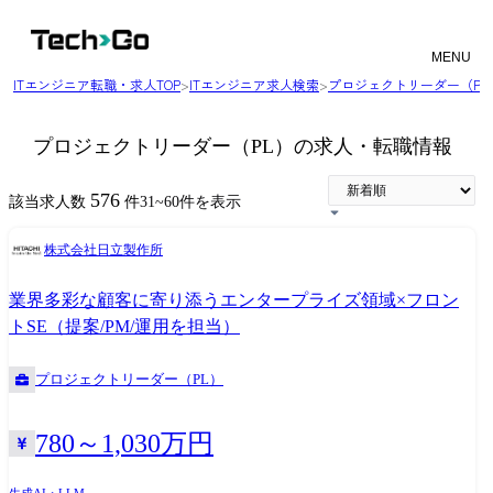
MENU
ITエンジニア転職・求人TOP
>
ITエンジニア求人検索
>
プロジェクトリーダー（PL
プロジェクトリーダー（PL）の求人・転職情報
576
該当求人数
件
31
~
60
件を表示
株式会社日立製作所
業界多彩な顧客に寄り添うエンタープライズ領域×フロン
トSE（提案/PM/運用を担当）
プロジェクトリーダー（PL）
780～1,030万円