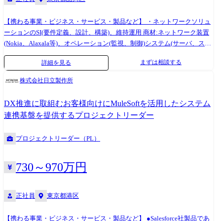
コスト、スケジュール等の各種マネジメント、成果物の評価、開発・構
築事における課題の検討や顧客との調整等 (4)総合テスト、フィールドテ
【携わる事業・ビジネス・サービス・製品など】 ・ネットワークソリュ
スト ・社内外のステークホルダーとの調整、課題解決 (5)システム移行・
ーションのSI(要件定義、設計、構築)、維持運用 商材:ネットワーク装置
運用 ・システム移行、運用支援に係る作業管理、インシデント対応
(Nokia、Alaxala等)、オペレーション(監視、制御)システム(サーバ、スト
レージ、OS、ソフト) ・顧客の構築、運用作業に対してソリューション
まずは相談する
詳細を見る
のSI 商材:生成AI,日立社内商材、その他ソリューション 【職務概要】 業
務の取り纏め者として、ネットワーク、オペレーション、業務改善など
株式会社日立製作所
の課題に対するソリューションを検討し提案する。また、以下のような
案件においてシステム管理を担い、メンバーを牽引し、担当する事業領
DX推進に取組むお客様向けにMuleSoftを活用したシステム
域に貢献する。 ・ネットワークソリューションのSI(要件定義、設計、構
連携基盤を提供するプロジェクトリーダー
築)、維持運用 ・顧客の構築、運用作業に対してソリューションのSI 現在
は、生成AIを活用した新たな提案や生成AI関連商材を用いたSI案件も強
プロジェクトリーダー（PL）
化をしていることから、ネットワークソリューションのSIに加え、スキ
ル・経験次第では今後、生成AIに関連するビジネスの推進も担う。 【職
務詳細】 【最新動向の把握】 社外の動向や新たな問題、技術について調
730～970万円
べ、詳細に理解して、自組織に対するそれらの潜在的な影響や有用性の
評価に貢献する。 【「As Is/To Be」の分析】 自組織、または顧客におけ
る提案に向けて「As Is (現状)」と「To Be (あるべき姿)」のプロセスを文
正社員
東京都港区
書化し、「To Be」に移行するために必要な変更を記述する。 【インフ
ラ、ネットワーク開発、保守】 ビジネスに不可欠なネットワーク、デー
【携わる事業・ビジネス・サービス・製品など】 ●Salesforce社製品であ