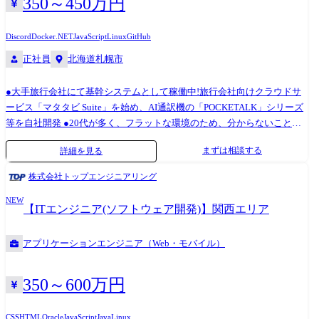
350～450万円
ています。 (変更の範囲)会社の定める業務 ※グループ会社への出向を含
その他API等: ChatGPT, Algolia, SendGrid ・監視: Sentry, DataDog ・ツー
む 仕事内容詳細 ●要件定義、進行管理、品質管理などの開発ディレクシ
ル: GitHub, Slack, Notion, Figma 他 【勤務地及び業務の変更範囲】 業
Discord
Docker
.NET
JavaScript
Linux
GitHub
ョン全般 ●UIUX(ウェブ、アプリ)設計・運用、 ●Webサイト立上げ・リニ
務:会社の定める業務(出向等を含む)
正社員
北海道札幌市
ューアルに関する全体的なプロジェクト管理 ●リリース後のアクセス解
析による効果測定 ●ワイヤーフレームの制作 ●コーディングスキル(※あ
ると良い) ●GA/ヒートマップ分析(※あると良い) <ビジネスツールスキル
●大手旅行会社にて基幹システムとして稼働中!旅行会社向けクラウドサ
> ●PowerPoint ●Excel ●Word <デザインツールスキル> ●XD ●Photoshop
ービス「マタタビ Suite」を始め、AI通訳機の「POCKETALK」シリーズ
●Illustrator
等を自社開発 ●20代が多く、フラットな環境のため、分からないことを
聞きやすい体制 ●リモートでも常時相談可能な環境 旅行会社様の基幹シ
まずは相談する
詳細を見る
ステムの自社製品開発または受託開発を担っていただきます。自社製品
または1次請けのプライム案件です。 ※将来的には要件定義、開発から
株式会社トップエンジニアリング
納品まで担っていただくことを期待しています。 主に利用している言
NEW
語、フレームワーク、ツール C#/.NET(MVC、
【ITエンジニア(ソフトウェア開発)】関西エリア
Forms)/VisualStudio/PHP/CakePHP/PhpStorm/JavaScript(フロン
ト)/jQuery/PhpStorm/JavaScript(バッ
アプリケーションエンジニア（Web・モバイル）
ク)/Node.js/VisualStudioCode/MySQL/MySQLWorkbench/AWS/GitHub/Office
Slack、Discord、Notion/Linux、Docker、WSL 働く環境 (1)エンジニアが
働きやすい環境をめざす 当社は働き方改革を推進していることや、プラ
350～600万円
イム案件しか受注をしないことから残業時間は現在10時間以下まで減っ
ております。日々の業務においても進捗を管理しながら1日の中で無理の
CSS
HTML
Oracle
JavaScript
Java
Linux