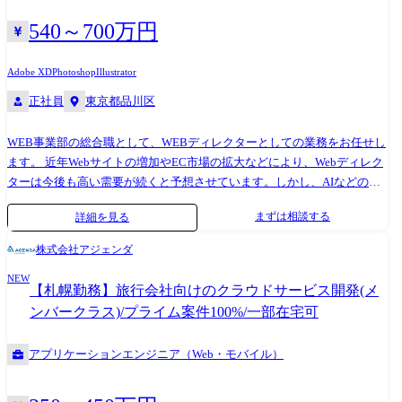
度向上のためのデータチューニング ●AIエージェント・マルチエージェ
盤の設計 「顧客信頼性が向上している」と言える状態を、データで定義
ントの実装 定型業務の自動化に留まらない、業務プロセスを高度に自動
します。 問い合わせ削減率・セルフサービス到達率・お客様の利用熟達
540～700万円
化・最適化する次世代型AIエージェントシステムのアーキテクチャ設計
度など、何を測るべきかから設計し、BigQuery / dbt / Lightdashの基盤上
および実装 ●コンサルタントやSaaS開発チームとの連携 ビジネスサイド
で計測・可視化を立ち上げます。 3.CREプロセス・運用設計 問い合わせ
Adobe XD
Photoshop
Illustrator
のコンサルタントと協働し、顧客の課題起点で技術要件を定義。 必要に
対応フロー、セキュリティチェックシート対応、エスカレーション設
正社員
東京都品川区
応じてギブリー本体のプロダクト(MANA、Track、DECA等)の技術アセ
計、技術調査の標準化など、現在は属人的に回っている運用を、再現可
ットやノウハウとも連携しながら、最適なソリューションを構築します
能なプロセスとして組み立て直します。 ●そして、その先に取りに行く
WEB事業部の総合職として、WEBディレクターとしての業務をお任せし
●Azure・AWS等のクラウドインフラ設計・構築 開発したAIアプリケーシ
未来 スコープ2のKPI基盤が立ち上がり、「顧客信頼性を阻害している要
ます。 近年Webサイトの増加やEC市場の拡大などにより、Webディレク
ョンやデータパイプラインが、セキュアかつ安定して動作するためのモ
因」がデータで見えてきた段階から、CREの射程は、プロダクト単体に
ターは今後も高い需要が続くと予想させています。しかし、AIなどの技
ダンなパブリッククラウド(Azure、AWS)環境の設計・構築。 セキュリテ
閉じません。 阻害要因がセールスの提案プロセスにあれば、営業組織の
術が今後急速に発達していくため、Webディレクターには幅広いスキル
ィ要件の厳しい大手企業のシステム特性に応じたインフラアーキテクチ
業務の改善に取り組みます。 運用組織のオペレーションに起因していれ
まずは相談する
詳細を見る
や経験が必要となります。 当社では、集客増加・売上向上へと導くトー
ャの最適化や効率的な運用体制の構築 ※配属先はギブリーコンサルティ
ば、その自動化やシステム化も取り扱いたいと思っています。 プロダク
タルプロモーションを行っており、経営視点を持ったスキルの高いディ
ングになります。 ●業務の変更の範囲 会社内での全ての業務
トの構造的な改善が必要であれば、PdMと一緒に上流から設計します。
株式会社アジェンダ
レクターへと成長を遂げることが可能です。「スキルに応じてキャリア
一般的にCREはお問い合わせ対応やCS組織内の改善に役割が限定されが
NEW
ップしたい」そんな想いを当社で叶えませんか? 仕事内容 WEB事業部の
ちですが、私たちはそこに留まるつもりはありません。 顧客信頼性向上
【札幌勤務】旅行会社向けのクラウドサービス開発(メ
総合職として、LPやWEBメディアのサイトのグロースに関わるリスティ
のレバーがある場所に、エンジニアリングの力で踏み込んでいくことを
ンバークラス)/プライム案件100%/一部在宅可
ング広告やSNS施策を強化するため、Web制作ディレクターをお任せしま
目指しています。 ●技術スタック ・インフラ: Google Cloud ・バックエ
す。 UI/UXを意識した企画立案・制作・構築・運用までトータルなWeb
ンド: Scala, Python, Go(ScalaからGo/TypeScriptへの移行中です) ・フロン
アプリケーションエンジニア（Web・モバイル）
ディレクション業務を行っていただき、クライアント様のWEBサイトの
トエンド: TypeScript, React ・データベース: PostgreSQL, Firestore,
広告効果最大化を目的としてディレクションを行っていきます。当社は
BigQuery ・コンテナ/仮想化: Docker, Google Kubernetes Engine, CloudRun
多くのお客様から引き合いを受けており、社内体制の更なる強化を行っ
・構成管理: Terraform, Kubernetes ・CI/CD: CloudBuild, GitHub Actions ・