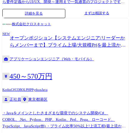
ら要件定義からUI/UX、開発～運用まで一気通貫のプロジェクトです。
ポジション:ご経験やスキルに応じて段階的にお任せします。 ① 5～10名
まずは相談する
詳細を見る
規模のチームリーダー(顧客折衝、チーム管理、開発およびレビュー) ②
複数チームを統括するグループリーダー(顧客折衝、プロジェクト管理)
株式会社クロスキャット
③ プロジェクトのトータルマネジメント 【開発環境】 言語:Java
NEW
OS:Windows、Linux
オープンポジション【システムエンジニア/リーダーか
らメンバーまで】プライム上場/大規模Prjを最上流から
経験/有給休暇入社日付与!取得率70%以上
アプリケーションエンジニア（Web・モバイル）
450～570万円
Kotlin
C#
COBOL
PHP
Python
Java
正社員
東京都港区
・Javaをメインとしたさまざまな環境でのシステム開発(C♯、
COBOL、.Net、Python、PHP、Kotlin、Perl、Pega、ローコード、
TypeScript、JavaScript他) ・プライム比率50%以上!上流工程(最上流から
参画できるプロジェクト多数!!)から保守まで、システム開発全般を幅広