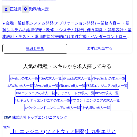
ない業務設計を行っております。また常駐も一切なしでエンジニアにと
正社員
勤務地未定
って働きやすい環境です。 (2)技術が大好きな人たちが集まった会社 当社
はものづくりが好きな仲間が集まり設立されたということもあり、技術
● 金融・通信系システム開発(アプリケーション開発) ～業務内容～ ・基
好きの社員が多数在籍しています。そのため開発の際も年次や役職など
幹システムの維持保守・改修 ・システム移行に伴う開発 ・詳細設計・基
関係無く、議論をしながらより良い製品づくりに努めています。 組織構
本設計・テスト・運用改善 将来的には要件定義・ベンダーコントロー
成 約25名が在籍しています。20代・30代の社員が多いです。 変更の範
ル・PM/PLへステップアップ可能! ～使用技術例(※いずれかの経験があ
囲:会社の定める業務
まずは相談する
詳細を見る
れば歓迎)～ Java/C#/Python/Oracle/Linux/AWS など ● 情報システム部門
向け開発(社内システム・業務効率化ツール) ～業務内容～ ・社内向けシ
ステムの開発・維持保守 ・RPA・スクリプトなどの業務効率化ツール開
人気の職種・スキルから求人探してみる
発 ・システム管理、運用改善、セキュリティ対応 多様な技術に触れなが
ら、幅広い領域でスキルを伸ばせます! ～使用技術例(※いずれかの経験
#
Python
の求人一覧
#
Go
の求人一覧
#
Next.js
の求人一覧
#
TypeScript
の求人一覧
があれば歓迎)～ Java/VB.NET/C++/C♯/COBOL/PL/SQL/RPA/AWS・Azure/
#
AWS
の求人一覧
#
Java
の求人一覧
#
React
の求人一覧
#
SREエンジニア
の求人一覧
生成AIツール など プロジェクト紹介 ①勤怠管理・経費精算システムな
#
AIエンジニア
の求人一覧
#
テックリード
の求人一覧
#
PM
の求人一覧
どWebシステムの エンハンス及びマイグレーション ●業務内容 PHP、
#
セキュリティエンジニア
の求人一覧
#
フロントエンジニア
の求人一覧
Laravel、Javascript、Java によるWebシステム開発 ●活かせるスキル/ご経
#
バックエンドエンジニア
の求人一覧
#
社内SE
の求人一覧
験 ・HP(Laravel)での開発経験 ・Java、Javascriptでの開発経験 ・詳細設
計以降の経験 ●勤務地 大阪府北浜 ②Salesforce 開発・導入 ●業務内容 ・
株式会社トップエンジニアリング
金融業顧客向けDXシステム構築 ・Salesforceプラットフォーム上での設
NEW
計、開発、テスト、導入支援 ●活かせるご経験/スキル ・WEBシステム開
【ITエンジニア(ソフトウェア開発)】九州エリア