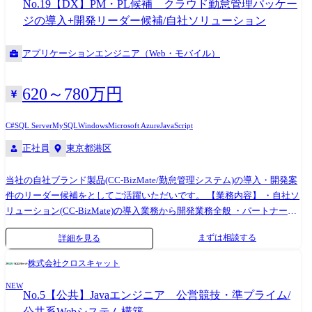
No.19【DX】PM・PL候補 クラウド勤怠管理パッケー
署からの依頼の場合、チーム内で案件オークションを実施し担当者を決
ジの導入+開発リーダー候補/自社ソリューション
めます。 ※社内通貨「Will」を活用 ●使用技術の例
Python/Rust/Golang/Swift/TypeScript/JavaScript/C/C#/C++/React/Next.js/Vue.
アプリケーションエンジニア（Web・モバイル）
Pi/Arduino/Transformer …など ※開発の際のプログラミング言語は担当者
が自由に選定できます。 新たな技術へ挑戦しやすい環境です。 ※オンプ
レで開発しています。
620～780万円
C#
SQL Server
MySQL
Windows
Microsoft Azure
JavaScript
正社員
東京都港区
当社の自社ブランド製品(CC-BizMate/勤怠管理システム)の導入・開発案
件のリーダー候補をとしてご活躍いただいです。 【業務内容】 ・自社ソ
リューション(CC-BizMate)の導入業務から開発業務全般 ・パートナー社
を含む～10名程度の導入・開発チームのリーダー候補 【開発環境】 言
まずは相談する
詳細を見る
語:C#、SQL、Javascript OS:Windows、Azure データベース:SQL Server
株式会社クロスキャット
NEW
No.5【公共】Javaエンジニア 公営競技・準プライム/
公共系Webシステム構築