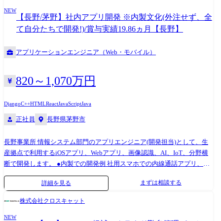
務
NEW
【長野/茅野】社内アプリ開発 ※内製文化(外注せず、全
て自分たちで開発!)/賞与実績19.86ヵ月【長野】
アプリケーションエンジニア（Web・モバイル）
820～1,070万円
Django
C++
HTML
React
JavaScript
Java
正社員
長野県茅野市
長野事業所 情報システム部門のアプリエンジニア(開発担当)として、生
産拠点で利用するiOSアプリ、Webアプリ、画像認識、AI、IoT、分野横
断で開発します。 ●内製での開発例 社用スマホでの内線通話アプリ、工
場での通信/モニタリング用のIoTシステム、AIによる自動文字起こし、
まずは相談する
詳細を見る
社内向けの中古品フリマアプリ、Web会議システム、社内チャットツー
ル …など様々 ※リリース後、ユーザー(従業員)から直接FBをもらい改善
株式会社クロスキャット
していきます ●案件アサインのしくみ ・開発案件は他部署からの依頼が
NEW
きっかけとなることもあれば、自分で起案することもできます。 ・他部