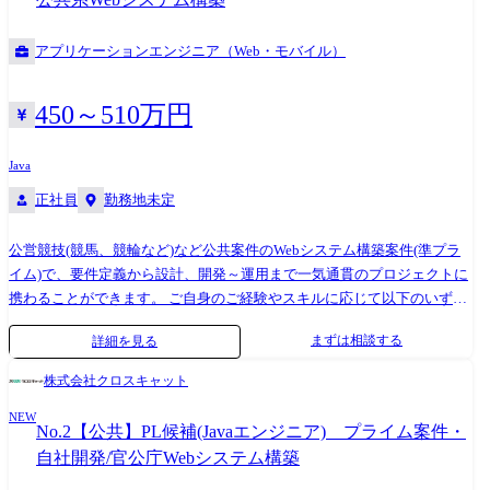
アプリケーションエンジニア（Web・モバイル）
450～510万円
Java
正社員
勤務地未定
公営競技(競馬、競輪など)など公共案件のWebシステム構築案件(準プラ
イム)で、要件定義から設計、開発～運用まで一気通貫のプロジェクトに
携わることができます。 ご自身のご経験やスキルに応じて以下のいずれ
かを想定しています。 ① JavaによるWebシステム設計・開発・テスト ②
まずは相談する
詳細を見る
上流工程支援作業 まずは業務に慣れて頂きながら、徐々にお任せしてい
きますのでご安心ください。 【開発環境】 言語:Java OS:Windows
株式会社クロスキャット
Server、Linux DB:Oracle、Symfoware、PostgreSQL
NEW
No.2【公共】PL候補(Javaエンジニア) プライム案件・
自社開発/官公庁Webシステム構築