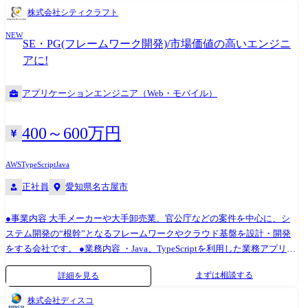
す。 エンジニア主導の勉強会や最新技術の情報交換も定期的に行われて
等)の設計・開発・テストを担当 ・製造メーカー向け生産システムや
株式会社シティクラフト
おり、新しい技術に触れながら成長できる環境です。 ●プロダクトにつ
CRM開発など、大規模受託案件の技術者として参画 ・ChatGPTをはじめ
いて 【akerun入退室管理システム】 https://akerun.com/ 世界で初めての
NEW
とする生成AIの実装や、DXソリューションの技術選定を主導 ●具体的に
SE・PG(フレームワーク開発)/市場価値の高いエンジニ
後付け型スマートロックとして、7つの特許を保有・出願するAkerun。
は ・自社発新規事業の製品開発のSE(システムエンジニア)を務めます。
アに!
クラウドだから、継続的なアップグレードが可能にする強固なセキュリ
例として、スマートホテルサービスに係る製品開発(モバイルチェックイ
ティで 施設の入退室の安心・安全と業務効率化を提供します。 手厚いサ
ン等)、スマート介護サービスに係る製品開発(スマート介護記録等)を担
アプリケーションエンジニア（Web・モバイル）
ポート体制や受付、勤怠管理など鍵の管理に留まらないオフィス向けソ
います。 ・グループが受託するシステム開発におけるPM(プロジェクト
リューションが評価され、累計導入社数は7,000社を突破(2022年5月時
マネージャー)を務めます。 例として、基幹システムの刷新、chatGPTの
点/日本マーケティングリサーチ機構調べ)。解約率の低さは他社と比較し
導入、その他新規事業に関わるシステム開発などを担います。 ・お客様
400～600万円
た強みであり、オフィスやジム、小売店、大学、工場などさまざまな業
から依頼を受けるシステム開発の適正な開発手法を使い分けて開発をし
種で導入されています。
ていただきます。 例として製造メーカーの生産システム開発/CRM開発
AWS
TypeScript
Java
などを担います。 ・PM/APM(プロジェクトマネージャー/アシスタント
正社員
愛知県名古屋市
マネージャー)の元、PJの管理を学んでいただきます。
●事業内容 大手メーカーや大手卸売業、官公庁などの案件を中心に、シ
ステム開発の“根幹”となるフレームワークやクラウド基盤を設計・開発
をする会社です。 ●業務内容 ・Java、TypeScriptを利用した業務アプリケ
ーションフレームワークの設計・開発 ・AWSを利用したクラウド開発基
まずは相談する
詳細を見る
盤の設計・構築 ・技術選定や、PoC、プロトタイプの作成 ●クライアン
トについて 国内トップクラスの企業と取引 変更の範囲:会社の定める業
株式会社ディスコ