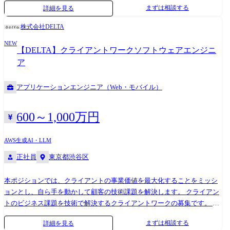
まずは相談する
詳細を見る
く担当!大規模開発のPM、PLとしてスキルアップを目指せます! ・チーム
体制を組んで参画しているため、チームのマネージメントもご経験や能
株式会社DELTA
力次第で早期にチャレンジが可能です!! 【特徴】 ◎要件定義～設計、開
NEW
発、テスト、リリース後の運用・保守にいたるまで一貫して担当できる
【DELTA】クライアントワークソフトウェアエンジニ
プロジェクトが多数 ◎オープン系、WEB系システムまで多様なプロジェ
ア
クトがあり、業種も金融や公共を中心に、製造、サービスなど多岐にわ
たります ◎「社会インフラ」を支える重要案件等、多種多様な案件があ
アプリケーションエンジニア（Web・モバイル）
り、希望に合わせたスキルを磨くことができます。 【部署】 開発部署は
3部署あり、下記いずれかの部署に配属となります。ご希望の部署がある
際は希望で選考を進めますので、事前にご相談ください。 ①金融ビジネ
600～1,000万円
ス事業部:メガバンクのATMシステムから大手クレジットカード会社の管
理システム、保険商品の管理システムまで。様々な金融業界の開発を行
AWS
生成AI・LLM
っております。30年以上参画している開発もあり、お客様との信頼関係
正社員
東京都渋谷区
も厚く、身近で誰もが利用したことがあるようなサービスのシステム開
発に携わることができます。 ②公共ビジネス事業部:官公庁や自治体から
公営競技まで様々な開発に携わっております。特に官公庁に関して、大
本ポジションでは、クライアントの事業価値を最大化することをミッシ
規模システムを直接入札で受注しており、エンドユーザーと近い距離で
ョンとし、自ら手を動かして顧客の技術課題を解決します。 クライアン
社会インフラを支える重要な開発に携わることができます。 ③DX事業
トのビジネス課題を技術で解決するクライアントワークの募集です。 コ
部:お客様のDX化を推進。新規顧客獲得から行うため、要件定義より上
ードを書くだけでなく、顧客への技術提案や要件定義といった上流工程
まずは相談する
詳細を見る
流から参画ができます。今注目のBI(ビジネス・インテリジェンス)やクラ
から携わり、プロジェクトをリードできるエンジニアを目指していただ