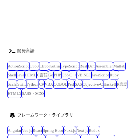
計、データ設計、インフラなどプロダクト全体を見渡しながら、自らチ
ームとプロセスを作り上げていくオープンなカルチャーです。巨大プロ
ダクトのリプレイスを主導しながら、次々と立ち上がる新規事業の0→1
フェーズに関わるチャンスも豊富にあります。 ●AI活用・開発生産性に
ついて Copiaでは、AIツールを単なる補助としてではなく、「開発の実
行主体」として活用する最先端の「AI駆動開発」を推進しています。
Copilot / Cursor / Codex / Claude CodeなどのAIコーディングエージェント
開発言語
が自律的に開発を進めやすいよう、仕様書・ドキュメント・コンテキス
トの整備や、自動検証・レビューラインの設計を実施。経営陣・CTO直
ActionScript
CSS3
LESS
Kotlin
TypeScript
Rust
Dart
Assembler
Matlab
下のフラットな環境で、人とAIが協働する開発プロセスそのものを日々
進化させています。 また、エンジニアの開発生産性を最大化するため、
Shell
Java
HTML
C言語
Go
PHP
CSS
C++
VB.NET
JavaScript
Ruby
他社には類を見ない「月額10万円のAI利用手当」を福利厚生として全社
Scala
Swift
Python
C#
VBA
COBOL
Perl
SAS
Objective-C
Haskell
R言語
導入しています。各メンバーが最新のAIモデルやツールをコストを気に
せず自由に活用し、圧倒的なスピードと品質でプロダクトを生み出せる
HTML5
SASS・SCSS
環境を整えています。 ●開発環境 <次世代の開発環境(AI教育事業・リプ
レイス後基盤)> ・言語 / フレームワーク:Kotlin / Spring Boot / NestJS /
React / Next.js / TypeScript / Storybook <現行の開発環境(GFS事業)> ・言語
フレームワーク・ライブラリ
/ フレームワーク:PHP / Laravel / React / Next.js / JavaScript / jQuery <イン
フラ・共通基盤> ・クラウド:AWS(ECS / Fargate / ELB / S3 / RDS /
Angular
Vue.js
React
Spring Boot
Nuxt.js
Next.js
Redux
CloudFront) ・データベース:PostgreSQL ・インフラ管理:Pulumi ・その