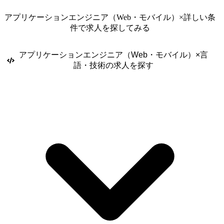
コンテキストの整備やコンポーネントの疎結合化、ユニットテストや
E2Eテストの整備を進める仕組みづくりが急務となっています。 ●業務内
アプリケーションエンジニア（Web・モバイル）
×詳しい条
容 バックエンド・フロントエンドの境界をなくし、Webプロダクトの要
件で求人を探してみる
件定義から設計・開発・運用まで一気通貫でお任せします。単なるマネ
ジメントではなく、自ら現場で手を動かしながらプロジェクトを牽引し
アプリケーションエンジニア（Web・モバイル）
×
言
ていただきます。 ・jアーキテクチャ設計:マルチプロダクト展開や事業
語・技術
の求人を探す
の急拡大を見据えた、技術選定およびスケーラブルな全体システム設計
の主導 ・既存機能の刷新と新規機能の実装: 学習管理システム、コミュ
ニティ機能、シミュレーションツールなどにおける、継続的なUI/UX改
善および機能追加・リニューアル開発 ・次世代基盤への移行: 現行の
PHP/Laravel環境から、Kotlin/Spring Boot・React/Next.jsを用いた次世代
モダン環境への段階的かつ安全なリプレイスの推進 ・AI駆動開発の推進:
AIエージェントが開発を進めやすい仕様書・ドキュメント・コンテキス
トの整備や、自動検証・レビューライン・品質管理・開発プロセスの設
計と継続的改善 ●チームや組織に関して CTO直下の非常にフラットな開
発組織への配属となります。現在の開発業務をすべて停止させるわけで
はなく、並行して新基盤へ移行するという難易度の高いミッションに携
わり、迅速な意思決定のもと、大きな裁量を持って未来のアーキテクチ
ャ設計や実装を推進していただけます。 現在はフロントエンドとバック
エンドで役割を分担していますが、将来的には技術領域の境界をなくし
ていくことを目指しています。決められた役割に閉じず、UI/UX、API設