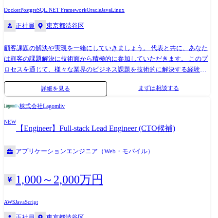
ご経験 ・Java開発経験(Springフレームワーク) ・PostgreSQLなどRDBMS
Docker
PostgreSQL
.NET Framework
Oracle
Java
Linux
を用いた開発経験 ・PG〜IT工程を一貫して対応できる経験 ・
正社員
東京都渋谷区
Angular(JavaScript)を用いたフロントエンド開発経験 ・Azure環境での開
発・運用経験 ・官公庁系システムの開発経験 ・生成AIツールを活用した
顧客課題の解決や実現を一緒にしていきましょう。 代表と共に、あなた
コーディング経験 ●勤務地 都内(リモート可能) ②製造業の基幹シス
は顧客の課題解決に技術面から積極的に参加していただきます。 このプ
テムリプレースに伴うシステムの刷新案件 ●業務内容 ・Webシステムの
ロセスを通じて、様々な業界のビジネス課題を技術的に解決する経験を
設計～開発業務 ・Java(Spring Boot)を用いたサーバーサイド開発 ・
積むことができます。 その結果、技術応用の範囲を広げることができる
React(Next.js)/TypeScriptを用いたフロントエンド開発 ・基本設計～詳細
まずは相談する
詳細を見る
と考えています。 また、自社プロダクトの開発に参加して頂くこともあ
設計、実装、テスト対応 ・チーム内でのレビュー対応、仕様調整 ●活か
ります。 ぜひ私たちと一緒に、技術を活用して課題解決を行い、技術者
せるご経験/スキル ・React または Next.jsでの開発経験 ・Java(1.8以
株式会社Lagomliv
として実現と貢献をしていきましょう。 ●エンジニアとして成長に必要
上)+Spring Bootでの開発経験 ・Javaでの基本設計経験 ●勤務地 神谷
NEW
な体験と経験ができる環境 エンジニアの成長に必要なものには体験と経
町(リモート併用)
【Engineer】Full-stack Lead Engineer (CTO候補)
験があると考えています。 grasysはその体験と経験に以下の要素が重要
だと定義しています。 ○技術的リソース ・ 投入可能なコンピューティン
アプリケーションエンジニア（Web・モバイル）
グリソース ・ナレッジ ○プロジェクト ・実際に手を動かして対応できる
環境 ・実際の課題や問題解決 ○メンターシップ ・周りのエンジニアとの
活発な意見交換によるInput/Output ・システムレビュー ・日頃からの技
1,000～2,000万円
術的なコミュニケーション ●案件例 私たちの主な業務はデータ基盤を取
り扱うことが多く、そのためDXのバックエンド開発経験を積むことがで
AWS
JavaScript
き、比較的大きなデータを取り扱う機会が多いです。 技術検証や実験的
正社員
東京都渋谷区