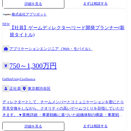
まずは相談する
詳細を見る
発業務 ・ソフトウェア開発会社にて、AWSの環境設計・構築業務 ・ 独
立系SIerでのAzureへのサーバー移行業務 ・ サーバーコンサルティング企
株式会社アプリボット
業でのAWS設計・構築業務 など 【従事すべき業務の変更の範囲】会社が
NEW
定める業務 【就業場所の変更の範囲】会社が定める場所
【社員】ゲームディレクター/リード開発プランナー(新
規タイトル)
アプリケーションエンジニア（Web・モバイル）
750～1,300万円
GitHub
Unity
Confluence
正社員
東京都渋谷区
ディレクターとして、チームメンバーとコミュニケーションを密にとり
意見交換をしながら、クオリティの高いゲームづくりを目指していただ
きます。 ▼業務詳細 ・事業戦略に基づいた組織体制の構築 ・事業戦略
を実現するための開発フロー改善 ・プロデューサー、PM、各部門との
まずは相談する
詳細を見る
連携、調整 ・チーム内での課題洗い出し、シューティング ・その他チー