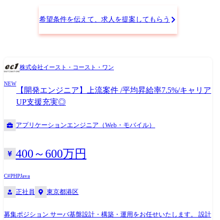
希望条件を伝えて、求人を提案してもらう
株式会社イースト・コースト・ワン
NEW
【開発エンジニア】上流案件 /平均昇給率7.5%/キャリア
UP支援充実◎
アプリケーションエンジニア（Web・モバイル）
400～600万円
C#
PHP
Java
正社員
東京都港区
募集ポジション サーバ基盤設計・構築・運用をお任せいたします。 設計