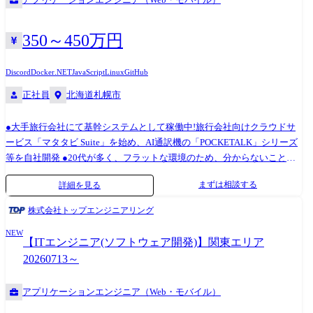
ム改善案件 ●業務内容 ・出荷工場の移動によるシステム対応 ・現行手作
業になっている部分のシステム化 ●活かせるスキル/ご経験 ・基本設計経
験 ・C#の使用経験 ・VB.VETの使用経験 ・RFID/QR/バーコードの作成
350～450万円
と読み取り処理の経験 etc. ●勤務地 福岡県東比恵 ②AWSシステム開発
●業務内容 ・web画面のアジャイル開発 ・AWSを用いた開発 ●活かせる
Discord
Docker
.NET
JavaScript
Linux
GitHub
ご経験/スキル ・Java、JavaScript、HTMLを利用したWebシステム開発経
正社員
北海道札幌市
験 ・PostgreSQLまたはOracle等で動作するSQL作成経験 ・コミュニケー
ション能力 ・SpringBootを用いた開発 etc. ●勤務地 福岡県天神
●大手旅行会社にて基幹システムとして稼働中!旅行会社向けクラウドサ
ービス「マタタビ Suite」を始め、AI通訳機の「POCKETALK」シリーズ
等を自社開発 ●20代が多く、フラットな環境のため、分からないことを
聞きやすい ●リモートでも常時相談可能な環境 旅行会社様の基幹システ
まずは相談する
詳細を見る
ムの自社製品開発または受託開発の部署にて、案件の担当を担っていた
だきます。 ご経験に応じて仕事をお任せします。最初から一人でお任せ
株式会社トップエンジニアリング
することは無いため、ご安心ください。 ＜主に利用している言語、フレ
NEW
ームワーク、ツール＞ ・C#/.NET(MVC、
【ITエンジニア(ソフトウェア開発)】関東エリア
Forms)/VisualStudio/PHP/CakePHP/PhpStorm/JavaScript(フロン
20260713～
ト)/jQuery/PhpStorm/JavaScript(バッ
ク)/Node.js/VisualStudioCode/MySQL/MySQLWorkbench/AWS/GitHub/Office
アプリケーションエンジニア（Web・モバイル）
Slack、Discord、Notion/Linux、Docker、WSL ※使用経験のない言語で
も、入社後に習得していただければ問題ありません。 ＜働く環境＞ ＜(1)