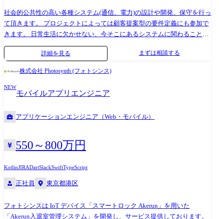
社会的公共性の高い各種システム(通信、電力)の設計や開発、保守を行っ
て頂きます。 プロジェクトによっては顧客提案型の要件定義にも参加で
きます。 日常生活に欠かせない、今そこにあるシステムに関わることが
できます。 社会貢献の一端を担ってみませんか? 【具体的には】 ・モバ
まずは相談する
詳細を見る
イル端末契約申込システム開発 ・電力会社向け業務システム開発 ・デジ
タル給与関連システム開発 【部署】 社会インフラソリューション第1部
株式会社 Photosynth (フォトシンス)
NEW
モバイルアプリエンジニア
アプリケーションエンジニア（Web・モバイル）
550～800万円
Kotlin
JIRA
Dart
Slack
Swift
TypeScript
正社員
東京都港区
フォトシンスは IoT デバイス「スマートロック Akerun」を用いた
「Akerun入退室管理システム」を開発し、サービス提供しております。