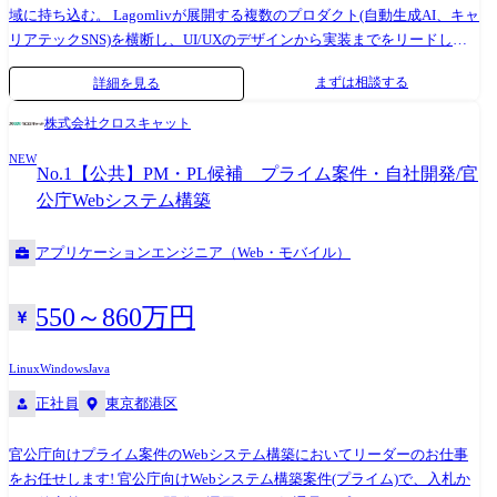
域に持ち込む。 Lagomlivが展開する複数のプロダクト(自動生成AI、キャ
リアテックSNS)を横断し、UI/UXのデザインから実装までをリードして
いただきます。 代表の山中が重視するのは、日本の既存サービスにあり
まずは相談する
詳細を見る
がちな硬いUIではなく、 海外の最新スタートアップのような、URLを送
るだけでカッコいいと思えるデザイン。最先端の海外プロダクトにもア
株式会社クロスキャット
ンテナを張り、ユーザーが触れるのが楽しくなるような体験をデザイ
NEW
ン・実装する役割を担っていただきます。 ●具体的な業務内容 01.プロダ
No.1【公共】PM・PL候補 プライム案件・自社開発/官
クト横断のUI/UXデザイン・実装 ・キャリア情報を「スコアリング」し
公庁Webシステム構築
可視化するための、直感的でモダンなUIデザイン ・React/Next.js等を用
いた、フロントエンドの実装(デザイン〜コードまで一貫して担当) 02.ユ
アプリケーションエンジニア（Web・モバイル）
ーザー体験のハック ・「データを入力したくなる」インセンティブ設計
のUI化 ・モバイル・Web両面でのシームレスな操作性の追求
550～860万円
Linux
Windows
Java
正社員
東京都港区
官公庁向けプライム案件のWebシステム構築においてリーダーのお仕事
をお任せします! 官公庁向けWebシステム構築案件(プライム)で、入札か