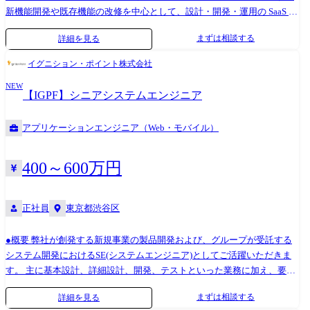
新機能開発や既存機能の改修を中心として、設計・開発・運用の SaaS プ
ロダクト開発に必要な開発フェーズ全てに携わっていただきます。 フォ
まずは相談する
詳細を見る
トシンスのさらなる事業発展のために、以下のような業務に従事してい
ただく予定となります。 ・Akerun事業成長スピードに対応できる既存シ
イグニション・ポイント株式会社
ステムのリプレイス開発 ・新規の自社サービスの開発 ・他社アライアン
NEW
スにおける連携サービスの開発 最新技術の導入や新しいアーキテクチャ
【IGPF】シニアシステムエンジニア
設計を行えるチャンスがあります。 パフォーマンス、セキュリティを意
識したプラットフォーム作りや、新しいことにチャレンジしたい方は大
アプリケーションエンジニア（Web・モバイル）
歓迎です。 ●技術スタック Android ・開発言語:Kotlin、Java ・フレーム
ワーク:RxJava、RxAndroid、Dagger Hilt ・ライブラリ:AndroidX、
Retrofit ・アーキテクチャ:Clean Architecture、MVVM(一部Jetpack
400～600万円
Compose) ・開発環境:Android Studio iOS ・開発言語:Swift, Objective-c ・
フレームワーク:SwiftUI, UIKit, XCTest, CoreBluetooth, WidgetKit ・アーキ
正社員
東京都渋谷区
テクチャ:Clean Architecture、MVVM ・開発環境:Xcode Flutter ・開発言
語:Dart ・ライブラリ:Provider、RiverPod ・アーキテクチャ:MVVM ・開
発環境:Visual Studio Code ツール:Google Workspace、Slack、JIRA、
●概要 弊社が創発する新規事業の製品開発および、グループが受託する
GitHub、Bitrise、Figma AIの活用について Photosynthでは、エンジニア一
システム開発におけるSE(システムエンジニア)としてご活躍いただきま
人ひとりの生産性と技術力向上を重視し、日々の仕事においてCaudeを
す。 主に基本設計、詳細設計、開発、テストといった業務に加え、要件
積極的に活用しています。また、全社員が利用できる「Gemini
定義や開発リーダーとしてメンバー管理をすることも経験できます。
まずは相談する
詳細を見る
Advanced」も導入しており、部署を越えたAI活用や知識共有が活発で
【主なミッション】 ・自社発プロダクト(スマートホテル/介護サービス