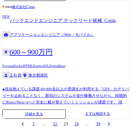
ウドに力を入れており、CC-Bizmateをはじめとした、自社ブランド製品
きます。
株式会社Copia
も490社以上の企業に利用いただいております。
NEW
バックエンドエンジニア テックリード候補_Copia
アプリケーションエンジニア（Web・モバイル）
600～900万円
Express
Docker
HTML
PostgreSQL
Figma
React
正社員
東京都港区
●現在抱えている課題 60,000名以上の受講生が利用する「GFS」のデリバ
リーを止めることなく、新旧のシステムを並行稼働させながら、段階的
にReact/Next.jsへと安全に載せ替えていくミッションが課題です。 現
状、チーフデザイナーが策定するデザインシステムの実装への落とし込
まずは相談する
詳細を見る
みなど、開発生産性を最大化するためのフロントエンド共通基盤がまだ
十分に整備されていません。また、AIエージェント(CursorやClaude Code
1
...
22
23
24
...
39
等)がフロントエンドのコードを正確かつ高速に自動生成しやすいよう、