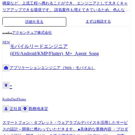
構築など、上流工程へ携わることができ、エンジニアとして大きくキャ
リアアップできる環境です。 請負案件も増えてきているため、色んなこ
とにチャレンジできます。 業務内容 ●WEB アプリケーションの設計・開
まずは相談する
詳細を見る
発 ・フロントエンド開発:ユーザーインターフェースの設計・実装。 動
的でインタラクティブなクライアント側の部分を担当。 ・バックエンド
アクセンチュア株式会社
開発:サーバーサイドのロジック、データベースとの連携、API の設計・
NEW
実装を行い、 システムのビジネスロジックを支える部分を担当。 ・API
モバイルリードエンジニア
開発:フロントエンドとバックエンド間でデータをやり取りする。 ・
(iOS/Android/KMP/Flutter)_M+_Agent_Song
API(RESTful API やGraphQLなど)の設計・実装を担当。 ・データベース
設計・管理:システムで使用するデータベースの設計、最適化、運用を担
アプリケーションエンジニア（Web・モバイル）
当。 【案件例】 ・航空会社向けWEB 予約システム ・航空会社向けCX
基盤開発 ・測量機メーカー向けSCM システム ・半導体製造装置メーカ
ー向けCI システム ・大手キャリア向け顧客管理システム
-
Kotlin
Dart
Flutter
正社員
勤務地未定
スマートフォン・タブレット・ウェアラブルデバイスを活用したサービ
スの設計～開発に携わっていただきます。 ●具体的な業務内容 ・プロダ