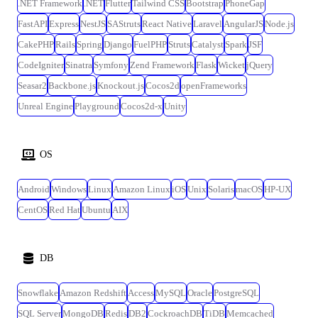
.NET Framework
.NET
Flutter
Tailwind CSS
Bootstrap
PhoneGap
他:Docker / GitHub / Backlog / Slack ・AIツール:Copilot / Cursor / Codex /
Claude Code ・OS:Windows / Mac(選択可) ・開発手法:アジャイル <デザイ
FastAPI
Express
NestJS
SAStruts
React Native
Laravel
AngularJS
Node.js
ン・プロトタイピング> ・デザインツール:Figma(全社横断でのUI/UXデ
CakePHP
Rails
Spring
Django
FuelPHP
Struts
Catalyst
Spark
JSF
ザイン、プロトタイプ作成、デザインシステム構築に活用)
CodeIgniter
Sinatra
Symfony
Zend Framework
Flask
Wicket
jQuery
Seasar2
Backbone.js
Knockout.js
Cocos2d
openFrameworks
Unreal Engine
Playground
Cocos2d-x
Unity
OS
Android
Windows
Linux
Amazon Linux
iOS
Unix
Solaris
macOS
HP-UX
CentOS
Red Hat
Ubuntu
AIX
DB
Snowflake
Amazon Redshift
Access
MySQL
Oracle
PostgreSQL
SQL Server
MongoDB
Redis
DB2
CockroachDB
TiDB
Memcached