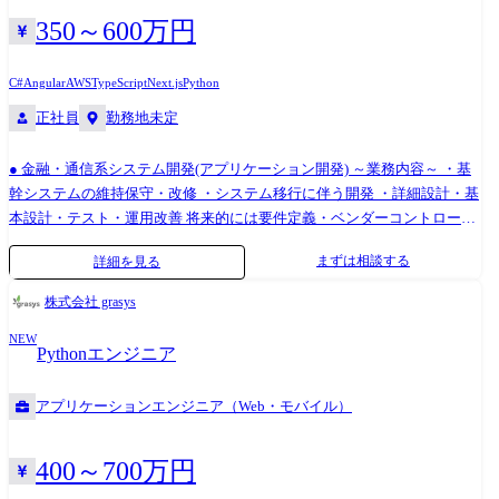
エンジニアが働きやすい環境＞ 当社は働き方改革を推進していること
350～600万円
や、プライム案件しか受注をしないことから残業時間は現在10時間以下
まで減っております。日々の業務においても進捗を管理しながら1日の中
C#
Angular
AWS
TypeScript
Next.js
Python
で無理のない業務設計を行っております。また常駐も一切なしでエンジ
正社員
勤務地未定
ニアにとって働きやすい環境です。 ＜(2)技術が大好きな人たちが集まっ
た会社＞ 当社はものづくりが好きな仲間が集まり設立されたということ
もあり、技術好きの社員が多数在籍しています。そのため開発の際も年
● 金融・通信系システム開発(アプリケーション開発) ～業務内容～ ・基
次や役職など関係無く、議論をしながらより良い製品づくりに努めてい
幹システムの維持保守・改修 ・システム移行に伴う開発 ・詳細設計・基
ます。 変更の範囲:会社の定める業務
本設計・テスト・運用改善 将来的には要件定義・ベンダーコントロー
ル・PM/PLへステップアップ可能! ～使用技術例(※いずれかの経験があ
まずは相談する
詳細を見る
れば歓迎)～ Java/C#/Python/Oracle/Linux/AWS など ● 情報システム部門
向け開発(社内システム・業務効率化ツール) ～業務内容～ ・社内向けシ
株式会社 grasys
ステムの開発・維持保守 ・RPA・スクリプトなどの業務効率化ツール開
NEW
発 ・システム管理、運用改善、セキュリティ対応 多様な技術に触れなが
Pythonエンジニア
ら、幅広い領域でスキルを伸ばせます! ～使用技術例(※いずれかの経験
があれば歓迎)～ Java/VB.NET/C++/C♯/COBOL/PL/SQL/RPA/AWS・Azure/
アプリケーションエンジニア（Web・モバイル）
生成AIツール など プロジェクト紹介 ①官公庁系業務システム新規構築PJ
●業務内容 ・官公庁系業務システムのアプリケーション開発(PG〜IT工程)
・Java(Spring)を用いたバックエンド開発 ・Angular(JavaScript)を用いた
400～700万円
フロントエンド開発 ・生成AIを活用したコーディング ●活かせるスキル/