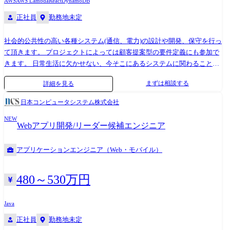
AWS
AWS Lambda
React
DynamoDB
正社員
勤務地未定
社会的公共性の高い各種システム(通信、電力)の設計や開発、保守を行っ
て頂きます。 プロジェクトによっては顧客提案型の要件定義にも参加で
きます。 日常生活に欠かせない、今そこにあるシステムに関わることが
できます。 社会貢献の一端を担ってみませんか? 【具体的には】 ・モバ
まずは相談する
詳細を見る
イル端末契約申込システム開発 ・電力会社向け業務システム開発 ・デジ
タル給与関連システム開発 【部署】 社会インフラソリューション第1部
日本コンピュータシステム株式会社
NEW
Webアプリ開発/リーダー候補エンジニア
アプリケーションエンジニア（Web・モバイル）
480～530万円
Java
正社員
勤務地未定