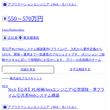
アプリケーションエンジニア（Web・モバイル）
550～570万円
Linux
Windows
Java
正社員
東京都港区
官公庁向けWebシステム構築案件(プライム)で、入札から要件定義から
UI/UX、開発～運用まで一気通貫のプロジェクトです。 ポジション:ご経
験やスキルに応じて段階的にお任せします。 ① 5～10名規模のチームリ
ーダー(顧客折衝、チーム管理、開発およびレビュー) ② 複数チームを統
まずは相談する
詳細を見る
括するグループリーダー(顧客折衝、プロジェクト管理) 【開発環境】 言
語:Java OS:Windows、Linux
株式会社クロスキャット
NEW
No.6【公共】PL候補(Javaエンジニア)公営競技・準プラ
イム/公共系Webシステム構築
アプリケーションエンジニア（Web・モバイル）