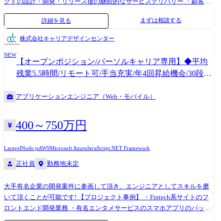
クトの設計・開発・リリース後の継続的なサービスデリバリー ・顧客側
プロダクトオーナーや社内サービスデザイナー/UIデザイナーとの仕様調
まずは相談する
詳細を見る
整 ・詳細設計の実施、開発標準/ライブラリの選定、コアな部分の実装及
びメンバーのコードレビュー ・開発プロセス(KPT、dailymeeting、ブラ
株式会社キャリアデザインセンター
ンチ戦略、Issue/Pull Requestの運用)の継続的な改善を行う等チームリー
NEW
ド ・新規技術導入の為の技術調査及び検証
【オープンポジション/パーソルキャリア専用】◆平均
残業5.5時間/リモート可/手当充実/年4回昇給機会/30段階
の評価制度
アプリケーションエンジニア（Web・モバイル）
400～750万円
Laravel
Node.js
AWS
Microsoft Azure
JavaScript
.NET Framework
正社員
勤務地未定
大手有名企業の開発案件に参画して頂き、エンジニアとしてスキルを磨
いて頂くことが可能です! 【プロジェクト事例】 ・Fintech系サイトのフ
ロントエンド開発業務 ・有名エンタメサービスのスマホアプリのバック
エンドド開発業務 ・クラウド型モバイル決済システムのバックエンド開