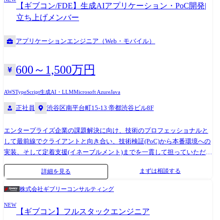
望・不具合に関する、要求 / 要件 / 受け入れ条件の整理と、エンジニアリ
【ギブコン/FDE】生成AIアプリケーション・PoC開発|
ングチームへの橋渡し 比較的小規模な機能改善・不具合修正について
立ち上げメンバー
は、自身で設計・実装・テスト・リリース 複雑なプロダクト仕様の整
理、ドキュメント化 ▼ 中長期で設計・推進していく業務 顧客信頼性を
アプリケーションエンジニア（Web・モバイル）
測るKPIの設計と、計測基盤(BigQuery / dbt / Lightdash)の構築 KPIから見
えた阻害要因に対する施策設計と実行(CS組織内に閉じず、セールス・運
用組織の業務改善や、プロダクトの構造的改善まで射程) セルフサービス
600～1,500万円
化の優先順位設計と、機能としての実装 問い合わせ対応フロー・エスカ
レーション設計・チェックシート運用などの再設計 CREグループとして
AWS
TypeScript
生成AI・LLM
Microsoft Azure
Java
の中長期ロードマップの策定と、リードとの並走 これらの中で、何から
正社員
渋谷区南平台町15-13 帝都渋谷ビル8F
着手すべきか・どこにレバレッジがあるかの判断自体も、入社後に一緒
に設計するテーマです。 ●チームについて CREは立ち上がったばかりの
組織で、現在は1名のマネージャーと1名の専属エンジニアの2名体制で
エンタープライズ企業の課題解決に向け、技術のプロフェッショナルと
す。 顧客、営業、CS、プロダクトと連携し、技術とデータを活用して顧
して最前線でクライアントと向き合い、技術検証(PoC)から本番環境への
客の信頼性を向上させ、事業成長を加速させることを目指しています。
実装、そして定着支援(イネーブルメント)までを一貫して担っていただき
現在は、お問い合わせ対応・顧客要望対応を通じてお客様からのフィー
ます。 <具体的な業務> ●顧客課題のヒアリングと要件定義:ビジネスコン
まずは相談する
詳細を見る
ドバックを迅速に取り入れ、改善につなげることを行っています。 同時
サルタントと共に顧客の経営層や現場部門と折衝し、AIを活用したシス
に、中長期的にどういう価値を出していくべきか絵を描き、計画してい
テムアーキテクチャや技術的な解決策を策定。 ●プロトタイピングとア
株式会社ギブリーコンサルティング
るフェーズです。 将来目指しているのは、データと技術を使って顧客の
ジャイル開発:生成AI(ChatGPT、Microsoft Copilot等)やLLMを活用した
状態を可視化し、よりプロアクティブに顧客信頼性を向上させることで
NEW
RAG(検索拡張生成)環境、AIエージェントのプロトタイプを高速で開
【ギブコン】フルスタックエンジニア
す。 そのためにCREが担っていきたい観点は以下の通りです。 ・プロダ
発。 ●システム実装とインテグレーション:既存システムや社内データと