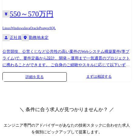
550～570万円
Linux
Windows
Java
Oracle
PostgreSQL
正社員
勤務地未定
公営競技、公営くじなど公共性の高い案件のWebシステム構築案件(準プ
ライム)で、要件定義から設計、開発～運用まで一気通貫のプロジェクト
に携わることができます。 ご自身のご経験やスキルに応じて以下いずれ
かを想定しています。 ① 小規模～中規模開発のリーダー(マネジメン
まずは相談する
詳細を見る
ト、開発業務) ② 大規模プロジェクトのサブリーダー(マネジメント業務
補佐、開発業務) いきなりお任せするのではなく、業務に慣れて頂きなが
ら徐々にお任せしていきますのでご安心ください。 【開発環境】 言
語:Java OS:Windows Server、Linux DB:Oracle、Symfoware、PostgreSQL
＼ 条件に合う求人が見つかりませんか？ ／
エンジニア専門のアドバイザー
があなたの技術スタックに合わせた求人
を個別にピックアップして提案します。