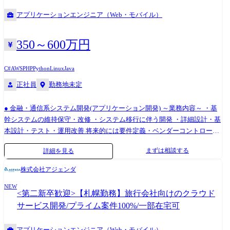
発経験 Java、PHP、C# ・詳細設計経験 ・JavaScriptやCSSでの開発経験
・Apex+Visualforceでの開発経験 etc. ●勤務地 大阪府 肥後橋
アプリケーションエンジニア（Web・モバイル）
350～600万円
C#
AWS
PHP
Python
Linux
Java
正社員
勤務地未定
● 金融・通信系システム開発(アプリケーション開発) ～業務内容～ ・基
幹システムの維持保守・改修 ・システム移行に伴う開発 ・詳細設計・基
本設計・テスト・運用改善 将来的には要件定義・ベンダーコントロー
ル・PM/PLへステップアップ可能! ～使用技術例(※いずれかの経験があ
まずは相談する
詳細を見る
れば歓迎)～ Java/C#/Python/Oracle/Linux/AWS など ● 情報システム部門
向け開発(社内システム・業務効率化ツール) ～業務内容～ ・社内向けシ
株式会社アジェンダ
ステムの開発・維持保守 ・RPA・スクリプトなどの業務効率化ツール開
NEW
発 ・システム管理、運用改善、セキュリティ対応 多様な技術に触れなが
<第二新卒歓迎>【札幌勤務】旅行会社向けのクラウド
ら、幅広い領域でスキルを伸ばせます! ～使用技術例(※いずれかの経験
サービス開発/プライム案件100%/一部在宅可
があれば歓迎)～ Java/VB.NET/C++/C♯/COBOL/PL/SQL/RPA/AWS・Azure/
生成AIツール など プロジェクト紹介 ①工場移転対応および業務システ
アプリケーションエンジニア（Web・モバイル）