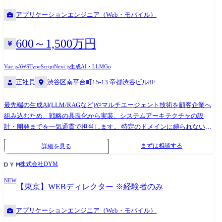
クト各機能が潜在的に持っている価値をお客様の課題と結びつけ、価値
のAPI連携、セキュリティ要件(特に金融機関等で求められるセキュアな
アプリケーションエンジニア（Web・モバイル）
を最大化する ・お問い合わせをゼロにする ・お客様自身で問題を解決で
専用環境)を考慮したシステム構築のリード。 ●技術的なフィージビリテ
きるセルフサービス化の推進 ・お客様が困ったときの体験の向上/エフォ
ィ(実現可能性)検証とリスク管理。 ●プロダクト開発部門へのフィードバ
ートレス化 ●事業紹介 「取引に確信を与える、セキュリティの星つきガ
ック:現場で得た顧客のニーズや知見を、自社SaaS基盤の改善や新規プロ
600～1,500万円
イドへ。 」をビジョンに、取引先の安全性を可視化するセキュリティ評
ダクト創出へ還元(ワンプール制の強みを活かした連携)。 **※配属先は
価プラットフォームを運営しています。 2022年に、初めてクラウドサー
ギブリーコンサルティングになります。 ** ●業務の変更の範囲 会社内で
Vue.js
AWS
TypeScript
Next.js
生成AI・LLM
Go
ビスの評価サービス「Assured」をリリースし、2025年6月に2つ目のサー
の全ての業務
正社員
渋谷区南平台町15-13 帝都渋谷ビル8F
ビスとして取引先の評価サービス「Assured 企業評価」をリリースしまし
た。 サイバー攻撃の脅威が増大し、取引先のセキュリティが企業の命運
最先端の生成AI(LLM/RAGなど)やマルチエージェント技術を顧客企業へ
を握る今、私たちは「この時代における信頼のカタチを創り、社会の変
組み込むため、戦略の具現化から実装、システムアーキテクチャの設
革を加速させること」を目指しています。 ●このポジションで、一緒に
計・開発までを一気通貫で担当します。 特定のドメインに縛られない
作る未来 CREが扱う「顧客信頼性」は、お客様のビジネスと我々のビジ
「ワンプール制」を導入しているため、金融機関の専用AI環境構築から
ネスを同時に伸ばすための重要な要素だと思っています。 お客様が安心
まずは相談する
詳細を見る
製造業の業務プロセス変革まで、幅広い業界のフラッグシッププロジェ
して『Assuredクラウド評価』を使い続け、その上で本来やりたいDXや
クトに参画可能です。 【具体的な業務イメージ】 ●プロコードによる
事業判断を進められること。 それがお客様の事業成果になり、同時に
株式会社DYM
Webアプリケーション・API開発 JavaやTypeScriptなどを用いた、柔軟で
我々の成長にもなります。 CREのミッションは、そのベースとなる「顧
NEW
拡張性の高いカスタムAIアプリケーション、社内システムのバックエン
客信頼性」を最大化することです。 その実現のために、立ち上げ期では
【東京】WEBディレクター ※経験者のみ
ド/フロントエンド開発 ●データ基盤の設計・連携(RAG/LLM高度化) 顧客
まず以下3つのスコープを設計・推進します。 1.プロダクト改善・実装
企業が持つ暗黙知や社内データをAIが適切に利活用できるよう、データ
お客様の声を一次情報として受け取り、不具合修正・機能改善・セルフ
アプリケーションエンジニア（Web・モバイル）
構造の設計、ETL/データパイプラインの構築、RAG(検索拡張生成)の精
サービス化できる機能をプロダクトに反映していきます。 2.KPI・計測基