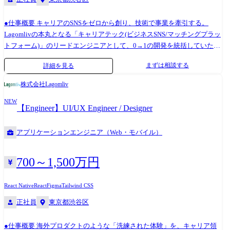
なプロジェクトにも関わることも多く、新しい技術の導入に対して比較
的柔軟な対応が可能で、新しい挑戦をしやすい土壌があります。 また、
●仕事概要 キャリアのSNSをゼロから創り、技術で事業を牽引する。
様々な業界のビジネス課題に触れることができ、これにより技術的な解
Lagomlivの本丸となる「キャリアテック(ビジネスSNS/マッチングプラッ
決策をどのように進めるべきかというビジネススキルも身につけること
トフォーム)」のリードエンジニアとして、0→1の開発を統括していただ
ができます。 さらに、システム全体の設計を行う機会もあり、その経験
きます。 個人のパーソナルデータをどう取得し、どうマッチングさせる
はシステムアーキテクトへのキャリアアップへ繋げることができます。
まずは相談する
詳細を見る
かの設計を一気通貫で担当。 代表(PMM側)の構想をエンジニアリング
・自社開発プロジェクト ・様々な業界の企業様のクラウド移行 ・クラウ
(PDM側)に変換し、自ら手を動かしながらチームを指揮する、技術部門
ド導入のサポート 等 ●組織構成・環境 BizDev Division / Tech Team 代表
株式会社Lagomliv
のトップ候補です。 ●具体的な業務内容 01.コアプロダクトの開発・アー
直属に新設した組織です。 ●開発環境 ○macOS ○Editor ・JetBrains
NEW
キテクチャ設計 ・ビジネスSNS・マッチングプラットフォームのゼロか
PyCharm ・NeoVim ○Terminal ・iTerm2 ・WezTerm etc ○Python ・uv
【Engineer】UI/UX Engineer / Designer
らの設計、開発 ・マッチングアルゴリズムの構築とデータ信憑性の担保
・pyenv + virtualenv ・conda/mamba etc ○Docker ○GitHub 【従事すべ
02.開発チームのマネジメント ・業務委託エンジニアへの指示出し、コー
き業務】 ・入社後1年間は変更なし。 ・スキルやキャリアを考慮し双方
アプリケーションエンジニア（Web・モバイル）
ドレビュー、進捗管理 ・技術選定および、将来的な正社員エンジニア採
同意の元、変更する場合があります。
用の技術評価 03.仮説検証のサイクル回し ・プロトタイプを爆速で作
り、ユーザーフィードバックを受けて作り直す、シード期特有の開発推
700～1,500万円
進
React Native
React
Figma
Tailwind CSS
正社員
東京都渋谷区
●仕事概要 海外プロダクトのような「洗練された体験」を、キャリア領