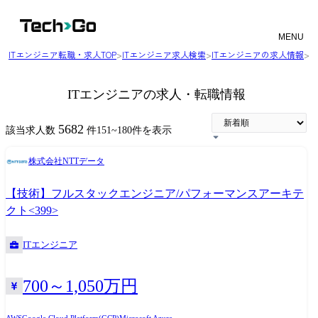
MENU
ITエンジニア転職・求人TOP
>
ITエンジニア求人検索
>
ITエンジニアの求人情報
>
（
ITエンジニアの求人・転職情報
5682
該当求人数
件
151
~
180
件を表示
株式会社NTTデータ
【技術】フルスタックエンジニア/パフォーマンスアーキテ
クト<399>
ITエンジニア
700～1,050万円