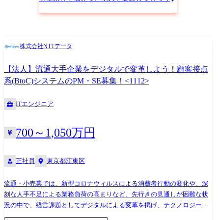
株式会社NTTデータ
【法人】流通大手企業をデジタルで変革しよう！顧客接点
系(BtoC)システムのPM・SE募集！<1112>
ITエンジニア
700～1,050万円
正社員
東京都江東区
流通・小売業では、新型コロナウィルスによる消費者行動の変化や、深
刻な人手不足による業務負荷の高まりなど、先行きの見通しが困難な状
況の中で、経営課題としてデジタルによる変革を掲げ、テクノロジーを
活用し、より豊かで持続可能な社会の実現に取り組んでいます。 当社は