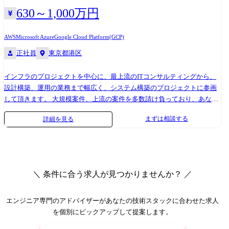
630～1,000万円
AWS
Microsoft Azure
Google Cloud Platform(GCP)
正社員
東京都港区
インフラのプロジェクトを中心に、最上流のITコンサルティングから、
設計構築、運用の業務まで幅広く、システム構築のプロジェクトに参画
して頂きます。 大規模案件、上流の案件を多数請け負っており、あなた
の伸ばしたいスキルや描きたいキャリアに合わせてベストな案件を選べ
まずは相談する
詳細を見る
る環境が大きな魅力です。 「運用から設計・構築へとステップアップし
たい」 「クラウドや先端技術についてのスキル・知識を 身につけて成長
したい」など、成長意欲のある方や叶えたいキャリアプランをお持ちの
方を歓迎します。 例えば、官公庁、メガバンク、通信キャリア等のネッ
トワーク設計、構築、運用・保守、技術支援など一流企業の大規模プロ
＼ 条件に合う求人が見つかりませんか？ ／
ジェクトも。 SDN(Software-Defined Networkingソフトウェアにより機能
や構成を定義・制御することが可能なネットワーク)案件も多数。 ネット
ワーク・インフラ全般の技術は社会全般から強い要請があり、付加価値
エンジニア専門のアドバイザー
があなたの技術スタックに合わせた求人
の高いITサービスを担う、活動意欲の豊富なハイスキルエンジニアが必
を個別にピックアップして提案します。
要とされています。 ネットワークの設計・構築・運用といったさまざま