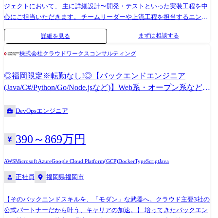
ジェクトにおいて、 主に詳細設計〜開発・テストといった実装工程を中
心にご担当いただきます。 チームリーダーや上流工程を担当するエンジ
ニアのもとで、 バックエンドエンジニアとしての実務経験を積みなが
まずは相談する
詳細を見る
ら、着実にスキルアップできる環境です。 「JavaやGoなどのバックエン
ド開発をさらに極めたい」 「モダンな環境で幅広い技術に触れながら成
株式会社クラウドワークスコンサルティング
長したい」 といった意欲をお持ちの方を歓迎します! ≪プロジェクト事
例≫ 【Web開発/Azure】 大手通信業界向け オンラインショップの要件
◎福岡限定※転勤なし!◎【バックエンドエンジニア
定義〜開発(Spring Boot / Postgresql / Azure) 【AI活用/AWS】 AI(Claude等)
(Java/C#/Python/Go/Node.jsなど)】Web系・オープン系など新
を活用した次世代基盤リプレイス(Vue.js 3 / Java / ECS) 【フルスタッ
規開発案件・保守開発案件多数!
ク/AWS】 大手サービス業界向け React / Spring Bootを用いた基盤シス
DevOpsエンジニア
テムのモダン化開発 【テックリード】 自社EC×店舗基盤のモダナイゼー
ション。事業戦略に沿った技術選定とJavaからRubyへの移行を牽引
【Go/決済】 金融業界向け 高可用性が求められる決済システムのマイ
390～869万円
クロサービス開発 【Node.js/DX】 DXデータ基盤の整備・開発におけ
る、Lambdaを活用したサーバーレスAPI実装 Java/SpringBootを用いた基
AWS
Microsoft Azure
Google Cloud Platform(GCP)
Docker
TypeScript
Java
幹システム開発から、 Go/Node.jsを活用したクラウドネイティブなアジ
正社員
福岡県福岡市
ャイル開発・マイクロサービス開発まで、 さまざまな案件を通じて技術
力を磨くことができます!
【そのバックエンドスキルを、「モダン」な武器へ。クラウド主要3社の
公式パートナーだから叶う、キャリアの加速。】 培ってきたバックエン