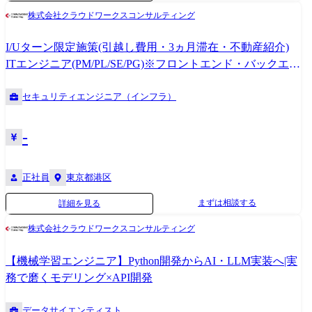
用性が求められる決済システムのマイクロサービス開発 【Node.js/DX】
タイピングから本実装まで。 ●技術的意思決定のリード: アルゴリズムの
株式会社クラウドワークスコンサルティング
DXデータ基盤の整備・開発における、Lambdaを活用したサーバーレス
選定から、MLOps(継続的学習・デプロイ)の体制構築、ビジネスサイド
API実装
への技術的フィードバックまでを主導。
I/Uターン限定施策(引越し費用・3ヵ月滞在・不動産紹介)
ITエンジニア(PM/PL/SE/PG)※フロントエンド・バックエン
ド・クラウド・サーバ・ネットワーク・セキュリティ
セキュリティエンジニア（インフラ）
-
正社員
東京都港区
まずは相談する
詳細を見る
株式会社クラウドワークスコンサルティング
【機械学習エンジニア】Python開発からAI・LLM実装へ|実
務で磨くモデリング×API開発
データサイエンティスト