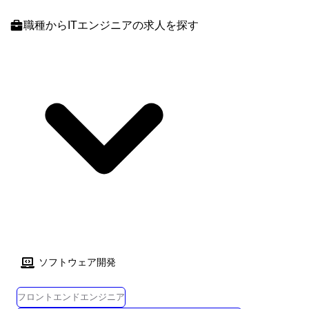
し、新しい仲間を迎え、新しく生まれ変わりました。 現在エンジニアの
て、始めたばかりの試みです。 最低限の仕組みは出来ましたが、決まっ
職種
からITエンジニアの求人を探す
働き方・給与/評価制度・福利厚生などの改善が進行中です。 今後は働く
ていないことも多くあります。 組織作りに興味がある方には、ぜひ足り
条件面だけでなく、以下のようなプロジェクトへの参画も期待されま
ない部分を成長の過程と捉えて 一緒に組織作りをして、関西エリアでの
す。 ・クラウドワークス本体のDX推進プロジェクト ・グループ内の自
成長を盛り上げて欲しいです! 業務内容 【「今のスキル」のその先へ。
社サービス開発・改善 ・専門エンジニアとしてのコアメンバー参加 会社
案件数という「選択肢」で、あなたの理想を現実に。】 誰もが知る大手
の成長とともに、自分自身も成長したい という方にとっては、 今がまさ
企業のプロジェクトや、社会に不可欠な大規模インフラ。 日本最大級の
に“チャンスのタイミング”です.
プラットフォームを持つクラウドワークスグループだからこそ、私たち
は特定の技術や古い環境にあなたを縛り付けることはありません。 「そ
ろそろ設計・構築に腰を据えて挑戦したい」 「AWSやAzureなど、クラ
ウドの実践スキルを最速で身につけたい」 そんな想いに、圧倒的な案件
網で応えます。 会社都合のアサインではなく、あなたの「次に伸ばした
いスキル」から逆算してプロジェクトを決定。 豊富な案件の選択肢があ
るからこそ、無理な背伸びではなく、着実なステップアップを私たちが
伴走してサポートします。 CWCのパートナー企業: 【AWS】人材サービ
ス型 AWS パートナー 【Azure】インフラストラクチャ (Azure) ソリュー
ション パートナー 【GoogleCloud】Google Cloud Platform Service パート
ナー ≪プロジェクト例≫ 【AWS】 AWS Organizations・IaCを駆使し、モ
ソフトウェア開発
ダンなコンテナ環境(ECS Fargate)への進化を支える案件(インフラリーダ
ー案件あり) 【AWS】 自社EC基盤のコンテナ化(ECS/Fargate)推進と
フロントエンドエンジニア
TerraformによるIaC標準化を牽引するインフラリードエンジニア案件