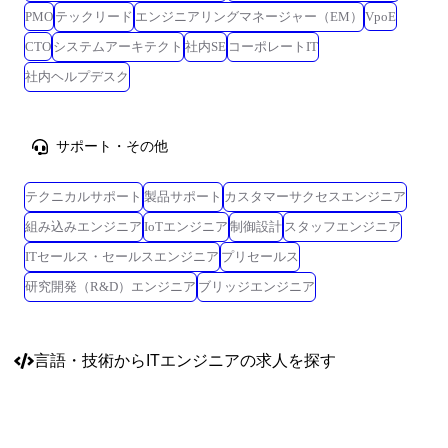
PMO
テックリード
エンジニアリングマネージャー（EM）
VpoE
CTO
システムアーキテクト
社内SE
コーポレートIT
社内ヘルプデスク
サポート・その他
テクニカルサポート
製品サポート
カスタマーサクセスエンジニア
組み込みエンジニア
IoTエンジニア
制御設計
スタッフエンジニア
ITセールス・セールスエンジニア
プリセールス
研究開発（R&D）エンジニア
ブリッジエンジニア
言語・技術
からITエンジニアの求人を探す