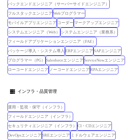
【上流】 大手メーカー向け、PM支援・大規模CloudFormation/Lambdaを
バックエンドエンジニア（サーバーサイドエンジニア）
駆使した基盤構築案件 【AWS/Terraform】 システムのアーキテクチャ設
フルスタックエンジニア
Webプログラマー
計からIaC実装、非機能要件定義までを担うインフラ構築・整備案件
モバイルアプリエンジニア
コーダー
マークアップエンジニア
【Azure】 生成AIパッケージ向け、Terraformを駆使したAzureインフラ設
計・構築支援案件 【SRE/K8s】 自社SaaS(統合管理サービス)のスクラム
システムエンジニア（Web）
システムエンジニア（業務系）
チームにて、Kubernetesを用いた基盤設計・運用とパフォーマンス改善
フィールドアプリケーションエンジニア（FAE）
を担うSRE案件 下記資格取得者は入社直後からクラウドプロジェクトへ
パッケージ導入・システム導入
ERPエンジニア
SAPエンジニア
のアサインを確約します! ・AWS Certified Solutions Architect -
Professional ・AWS Certified DevOps Engineer - Professional
プログラマー（PG）
Salesforceエンジニア
ServiceNowエンジニア
ローコードエンジニア
ノーコードエンジニア
RPAエンジニア
インフラ・品質管理
運用・監視・保守（インフラ）
フィールドエンジニア（インフラ）
セキュリティエンジニア（インフラ）
CI・CDエンジニア
DevOpsエンジニア
SREエンジニア
ミドルウェアエンジニア