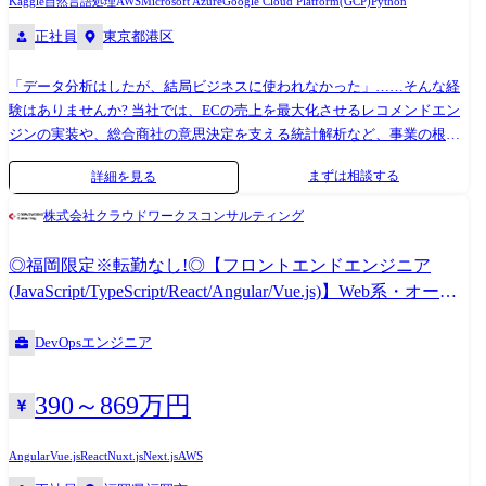
Kaggle
自然言語処理
AWS
Microsoft Azure
Google Cloud Platform(GCP)
Python
正社員
東京都港区
「データ分析はしたが、結局ビジネスに使われなかった」……そんな経
験はありませんか? 当社では、ECの売上を最大化させるレコメンドエン
ジンの実装や、総合商社の意思決定を支える統計解析など、事業の根幹
に関わるプロジェクトが主戦場です。 【具体的な業務例】 自然言語処理
まずは相談する
詳細を見る
(NLP): 故障受付のメモなどのテキストデータをAmazon Comprehend等で
解析し、タグ付けや分類モデルを構築。 データエンジニアリング: AWS
株式会社クラウドワークスコンサルティング
GlueやSnowflakeを用いたデータクレンジング、前処理の自動化、ダッシ
ュボード化(QuickSight等)。 統計解析・EDA: Python(Pandas/Matplotlib)を
◎福岡限定※転勤なし!◎【フロントエンドエンジニア
用いた探索的データ解析、特徴量エンジニアリング、モデルの精度改
(JavaScript/TypeScript/React/Angular/Vue.js)】Web系・オープ
善。
ン系など新規開発案件・保守開発案件多数!
DevOpsエンジニア
390～869万円
Angular
Vue.js
React
Nuxt.js
Next.js
AWS