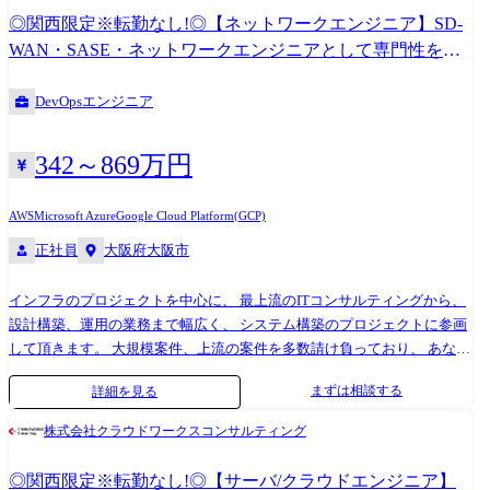
機器や高度なConfigに触れる機会があり、技術的に刺激をうけており、
◎関西限定※転勤なし!◎【ネットワークエンジニア】SD-
やりがいを感じています。 このプロジェクトでは、新しい機器やスキル
WAN・SASE・ネットワークエンジニアとして専門性を高
の研修時間も勤務時間に含まれます! プライベートの時間を犠牲にするこ
めたい方!
となく、効率的にスキルアップできるのもこのプロジェクトの魅力で
DevOpsエンジニア
す。
342～869万円
AWS
Microsoft Azure
Google Cloud Platform(GCP)
正社員
大阪府大阪市
インフラのプロジェクトを中心に、 最上流のITコンサルティングから、
設計構築、運用の業務まで幅広く、 システム構築のプロジェクトに参画
して頂きます。 大規模案件、上流の案件を多数請け負っており、 あなた
の伸ばしたいスキルや描きたいキャリアに合わせて ベストな案件を選べ
まずは相談する
詳細を見る
る環境が大きな魅力です。 「運用から設計・構築へとステップアップし
たい」 「クラウドや先端技術についてのスキル・知識を 身につけて成長
株式会社クラウドワークスコンサルティング
したい」など、成長意欲のある方や 叶えたいキャリアプランをお持ちの
方を歓迎します。 例えば、官公庁、メガバンク、通信キャリア等のネッ
◎関西限定※転勤なし!◎【サーバ/クラウドエンジニア】