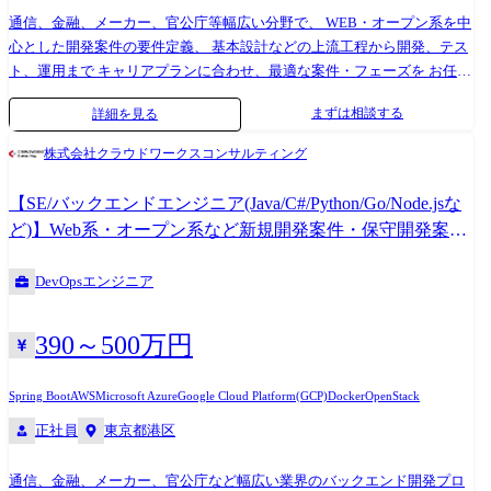
通信、金融、メーカー、官公庁等幅広い分野で、 WEB・オープン系を中
心とした開発案件の要件定義、 基本設計などの上流工程から開発、テス
ト、運用まで キャリアプランに合わせ、最適な案件・フェーズを お任せ
します。 【プロジェクト例】 ・セキュリティ基準対応管理システム開発
まずは相談する
詳細を見る
(TypeScript/React) ・BIシステム開発(TypeScript/React) ・デジタルアタッ
チメント開発(TypeScript/React/Node.js) ・財務シミュレーションシステム
株式会社クラウドワークスコンサルティング
開発(TypeScript/Node.js) ・音声認識システムの追加開発
(JavaScript/C#/ASP.NET/WPF) JavaScriptやTypeScriptで開発を行う フロン
【SE/バックエンドエンジニア(Java/C#/Python/Go/Node.jsな
トエンドエンジニアにとってベーシックなプロジェクトが基本です。 開
ど)】Web系・オープン系など新規開発案件・保守開発案件
発手法はウォーターフォール開発もありますが クラウドネイティブな環
多数!
境でアジャイル開発やスクラム開発、サービス、DevOpsなど 最先端の開
DevOpsエンジニア
発を行うことも可能です!
390～500万円
Spring Boot
AWS
Microsoft Azure
Google Cloud Platform(GCP)
Docker
OpenStack
正社員
東京都港区
通信、金融、メーカー、官公庁など幅広い業界のバックエンド開発プロ