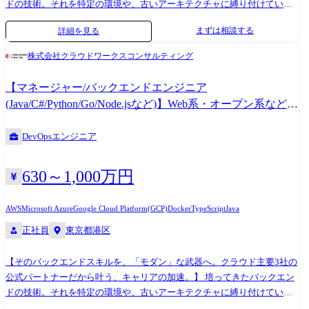
ドの技術。それを特定の環境や、古いアーキテクチャに縛り付けていま
せんか? クラウドワークスコンサルティングは、AWS、Azure、Google
まずは相談する
詳細を見る
Cloudすべての公式パートナーシップを締結。この圧倒的な背景があるか
らこそ、私たちはエンジニアを特定の言語に固執させることなく、最先
株式会社クラウドワークスコンサルティング
端のクラウドネイティブ開発へと導くことができます。 「既存の経験を
活かし、主要クラウド上でのマイクロサービス開発に挑戦したい」
【マネージャー/バックエンドエンジニア
「AI(コーディングエージェント)を駆使した最新の開発手法を現場でいち
(Java/C#/Python/Go/Node.jsなど)】Web系・オープン系など新
早く実践したい」 「モノリスからコンテナ、オンプレからクラウドへ。
規開発案件・保守開発案件多数!
システムの『進化』を牽引するテックリードを目指したい」 無理な背伸
DevOpsエンジニア
びではなく、あなたの「今の得意」を「最良のクラウド環境」へ繋ぐ。
豊富な案件の選択肢があるからこそ、技術スタックを戦略的に広げ、着
実に「市場価値の高いバックエンドエンジニア」へのステップアップを
630～1,000万円
私たちが伴走します。 CWCが誇るクラウドパートナーシップ: 【AWS】
人材サービス型 AWS パートナー 【Azure】 インフラストラクチャ
AWS
Microsoft Azure
Google Cloud Platform(GCP)
Docker
TypeScript
Java
(Azure) ソリューション パートナー 【Google Cloud】 Google Cloud
正社員
東京都港区
Platform Service パートナー ≪プロジェクト事例≫ 【Web開発/Azure】 大
手通信業界向け オンラインショップの要件定義〜開発(Spring Boot /
Postgresql / Azure) 【AI活用/AWS】 AI(Claude等)を活用した次世代基盤リ
【そのバックエンドスキルを、「モダン」な武器へ。クラウド主要3社の
プレイス(Vue.js 3 / Java / ECS) 【フルスタック/AWS】 大手サービス業界
公式パートナーだから叶う、キャリアの加速。】 培ってきたバックエン
向け React / Spring Bootを用いた基盤システムのモダン化開発 【テック
ドの技術。それを特定の環境や、古いアーキテクチャに縛り付けていま
リード】 自社EC×店舗基盤のモダナイゼーション。事業戦略に沿った技
せんか? クラウドワークスコンサルティングは、AWS、Azure、Google