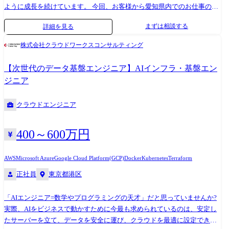
ように成長を続けています。 今回、お客様から愛知県内でのお仕事のご
依頼を多数いただき、 あなたに活躍していただける環境も準備出来まし
まずは相談する
詳細を見る
た。 そのため、ついに愛知エリアでの募集を開始します! 愛知勤務は弊
社にとって、始めたばかりの試みです。 最低限の仕組みは出来ました
株式会社クラウドワークスコンサルティング
が、決まっていないことも多くあります。 組織作りに興味がある方に
は、ぜひ足りない部分を成長の過程と捉えて 一緒に組織作りをして、愛
【次世代のデータ基盤エンジニア】AIインフラ・基盤エン
知エリアでの成長を盛り上げて欲しいです! ぜひ立ち上げメンバーとして
ジニア
一緒成長しましょう! 【「今のスキル」のその先へ。案件数という「選択
肢」で、あなたの理想を現実に。】 誰もが知る大手企業のプロジェクト
クラウドエンジニア
や、社会に不可欠な大規模インフラ。 日本最大級のプラットフォームを
持つクラウドワークスグループだからこそ、私たちは特定の技術や古い
環境にあなたを縛り付けることはありません。 「そろそろ設計・構築に
400～600万円
腰を据えて挑戦したい」 「AWSやAzureなど、クラウドの実践スキルを
最速で身につけたい」 そんな想いに、圧倒的な案件網で応えます。 会社
AWS
Microsoft Azure
Google Cloud Platform(GCP)
Docker
Kubernetes
Terraform
都合のアサインではなく、あなたの「次に伸ばしたいスキル」から逆算
正社員
東京都港区
してプロジェクトを決定。 豊富な案件の選択肢があるからこそ、無理な
背伸びではなく、着実なステップアップを私たちが伴走してサポートし
ます。 愛知県(近隣県含む)在住想定の働き方事例: 東京の顧客PJにフルリ
「AIエンジニア=数学やプログラミングの天才」だと思っていませんか?
モートでアサイン 愛知の顧客PJにフルリモート/ハイブリット/出社でア
実際、AIをビジネスで動かすために今最も求められているのは、安定し
サイン CWCのパートナー企業: 【AWS】人材サービス型 AWS パートナ
たサーバーを立て、データを安全に運び、クラウドを最適に設定できる