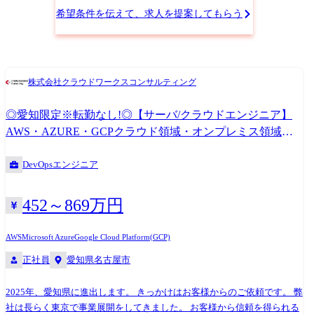
な業務の中からあなたのご経験やスキル、そして志向にあったものをお
希望条件を伝えて、求人を提案してもらう
任せします。 成長できる環境をご準備しております。 【プロジェクト
例】 ●テレビ局のネットワーク網構築プロジェクト 全国の拠点に広がる
報道ネットワーク網の構築を行います。 基本設計から、 実際の地方拠点
での構築作業、運用管理まで幅広くサポート ●センター工場IoT基盤検討
株式会社クラウドワークスコンサルティング
支援、検証環境構築案件(AWS、Raspberry Pi) ●ネットワーク構築・生産
系基幹LAN 広帯域化
◎愛知限定※転勤なし!◎【サーバ/クラウドエンジニア】
AWS・AZURE・GCPクラウド領域・オンプレミス領域・
サーバの設計・構築に携わりたい方!
DevOpsエンジニア
452～869万円
AWS
Microsoft Azure
Google Cloud Platform(GCP)
正社員
愛知県名古屋市
2025年、愛知県に進出します。 きっかけはお客様からのご依頼です。 弊
社は長らく東京で事業展開をしてきました。 お客様から信頼を得られる