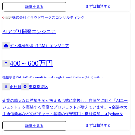
ー 【Azure】インフラストラクチャ (Azure) ソリューション パートナー
「インフラのプロ」です。 既存のインフラ・クラウドスキルを活かせる
まずは相談する
詳細を見る
【GoogleCloud】Google Cloud Platform Service パートナー ≪プロジェク
業務からスタートし、徐々にAI特有の基盤構築へステップアップしてい
ト例≫ 【AWS】 AWS Organizations・IaCを駆使し、モダンなコンテナ環
ただきます。 【具体的なプロジェクト例】 ●AI実行環境の構築: AWSや
株式会社クラウドワークスコンサルティング
境(ECS Fargate)への進化を支える案件(インフラリーダー案件あり)
Azure上に、ChatGPTなどのAIアプリが動くためのサーバー
【AWS】 自社EC基盤のコンテナ化(ECS/Fargate)推進とTerraformによる
(EC2/Container)やネットワーク(VPC)を構築。 ●データ連携の仕組み作り:
AIアプリ開発エンジニア
IaC標準化を牽引するインフラリードエンジニア案件 【上流】 大手メー
分析に必要なデータをS3などのストレージからAI(SageMaker等)へ安全に
カー向け、PM支援・大規模CloudFormation/Lambdaを駆使した基盤構築
届けるための設定。 ●運用監視と自動化: AIが止まらないための監視設定
AI・機械学習（LLM）エンジニア
案件 【AWS/Terraform】 システムのアーキテクチャ設計からIaC実装、非
や、Terraformを用いた環境構築の自動化。 ●最新ツールの導入補助: ベク
機能要件定義までを担うインフラ構築・整備案件 【Azure】 生成AIパッ
トルデータベースやDifyなど、AI開発に欠かせない新しいミドルウェア
ケージ向け、Terraformを駆使したAzureインフラ設計・構築支援案件
のインストールと設定。
400～600万円
【SRE/K8s】 自社SaaS(統合管理サービス)のスクラムチームにて、
Kubernetesを用いた基盤設計・運用とパフォーマンス改善を担うSRE案件
機械学習
RAG
AWS
Microsoft Azure
Google Cloud Platform(GCP)
Python
下記資格取得者は入社直後からクラウドプロジェクトへのアサインを確
正社員
東京都港区
約します! ・AWS Certified Solutions Architect - Professional ・AWS
Certified DevOps Engineer - Professional
企業の膨大な暗黙知をAIが扱える形式に変換し、自律的に動く「AIエー
ジェント」を実装する高度なプロジェクトが増えています。 ●金融や大
手通信業界などのAIチャット基盤の保守運用・機能追加。 ●Pythonを用
いたデータパイプライン(数千万件規模のデータ処理)の開発を通じて、AI
まずは相談する
詳細を見る
が学習しやすいデータ構造を学びます。 ●Dify等のローコードツールを
用いた迅速なプロトタイピングや、プロンプトのチューニング、RAGの