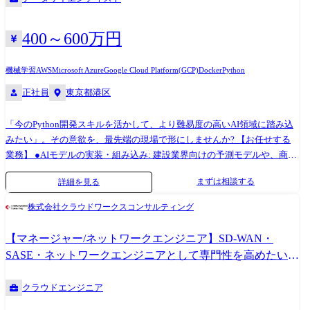
400～600万円
機械学習
AWS
Microsoft Azure
Google Cloud Platform(GCP)
Docker
Python
正社員
東京都港区
「今のPython開発スキルを活かして、より難易度の高いAI領域に踏み込
みたい」。その意欲を、最先端の現場で形にしませんか? 【お任せする
業務】 ●AIモデルの実装・組み込み: 建設業界向けの予測モデルや、商社
のデータ分析ツールにおいて、Pythonを用いた高品質なコーディングを
まずは相談する
詳細を見る
担当。 ●データ前処理・パイプライン開発: SQLを用いたデータ抽出か
ら、AIが学習しやすい形へのクレンジング、加工処理の自動化。
株式会社クラウドワークスコンサルティング
●LLM(生成AI)の活用: 既存アプリへのChatGPT連携や、非構造化データ
の解析ロジックの実装。 ※まずは得意なコーディングや基盤周りからス
【マネージャー/ネットワークエンジニア】SD-WAN・
タートし、徐々にアルゴリズム選定やEDA(探索的データ解析)へと幅を広
SASE・ネットワークエンジニアとして専門性を高めたい
げていただけます。
方!
クラウドエンジニア