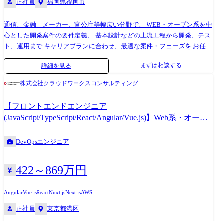
正社員
福岡県福岡市
通信、金融、メーカー、官公庁等幅広い分野で、 WEB・オープン系を中
心とした開発案件の要件定義、 基本設計などの上流工程から開発、テス
ト、運用まで キャリアプランに合わせ、最適な案件・フェーズを お任せ
します。 【プロジェクト例】 ・セキュリティ基準対応管理システム開発
まずは相談する
詳細を見る
(TypeScript/React) ・BIシステム開発(TypeScript/React) ・デジタルアタッ
チメント開発(TypeScript/React/Node.js) ・財務シミュレーションシステム
株式会社クラウドワークスコンサルティング
開発(TypeScript/Node.js) ・音声認識システムの追加開発
(JavaScript/C#/ASP.NET/WPF) JavaScriptやTypeScriptで開発を行う フロン
【フロントエンドエンジニア
トエンドエンジニアにとってベーシックなプロジェクトが基本です。 開
(JavaScript/TypeScript/React/Angular/Vue.js)】Web系・オープ
発手法はウォーターフォール開発もありますが クラウドネイティブな環
ン系など新規開発案件・保守開発案件多数!
境でアジャイル開発やスクラム開発、サービス、DevOpsなど 最先端の開
DevOpsエンジニア
発を行うことも可能です!
422～869万円
Angular
Vue.js
React
Nuxt.js
Next.js
AWS
正社員
東京都港区