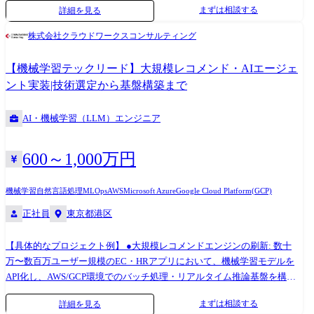
まずは相談する
詳細を見る
術選定とJavaからRubyへの移行を牽引 【Go/決済】 金融業界向け 高可
Cloudすべての公式パートナーシップを締結。この圧倒的な背景があるか
用性が求められる決済システムのマイクロサービス開発 【Node.js/DX】
らこそ、私たちはエンジニアを特定の言語に固執させることなく、最先
株式会社クラウドワークスコンサルティング
DXデータ基盤の整備・開発における、Lambdaを活用したサーバーレス
端のクラウドネイティブ開発へと導くことができます。 「既存の経験を
API実装
活かし、主要クラウド上でのマイクロサービス開発に挑戦したい」
【機械学習テックリード】大規模レコメンド・AIエージェ
「AI(コーディングエージェント)を駆使した最新の開発手法を現場でいち
ント実装|技術選定から基盤構築まで
早く実践したい」 「モノリスからコンテナ、オンプレからクラウドへ。
システムの『進化』を牽引するテックリードを目指したい」 無理な背伸
AI・機械学習（LLM）エンジニア
びではなく、あなたの「今の得意」を「最良のクラウド環境」へ繋ぐ。
豊富な案件の選択肢があるからこそ、技術スタックを戦略的に広げ、着
実に「市場価値の高いバックエンドエンジニア」へのステップアップを
600～1,000万円
私たちが伴走します。 CWCが誇るクラウドパートナーシップ: 【AWS】
人材サービス型 AWS パートナー 【Azure】 インフラストラクチャ
機械学習
自然言語処理
MLOps
AWS
Microsoft Azure
Google Cloud Platform(GCP)
(Azure) ソリューション パートナー 【Google Cloud】 Google Cloud
正社員
東京都港区
Platform Service パートナー ≪プロジェクト事例≫ 【Web開発/Azure】 大
手通信業界向け オンラインショップの要件定義〜開発(Spring Boot /
Postgresql / Azure) 【AI活用/AWS】 AI(Claude等)を活用した次世代基盤リ
【具体的なプロジェクト例】 ●大規模レコメンドエンジンの刷新: 数十
プレイス(Vue.js 3 / Java / ECS) 【フルスタック/AWS】 大手サービス業界
万〜数百万ユーザー規模のEC・HRアプリにおいて、機械学習モデルを
向け React / Spring Bootを用いた基盤システムのモダン化開発 【テック
API化し、AWS/GCP環境でのバッチ処理・リアルタイム推論基盤を構
リード】 自社EC×店舗基盤のモダナイゼーション。事業戦略に沿った技
築。 ●次世代AIエージェントの企画・開発: 総合商社のDXプロジェクト
まずは相談する
詳細を見る
術選定とJavaからRubyへの移行を牽引 【Go/決済】 金融業界向け 高可
にて、LLM(ChatGPT/Claude等)を活用した意思決定支援ツールのプロト