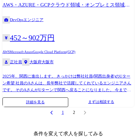
トワーク設計、 構築、運用・保守、技術支援など一流企業の大規模プロ
AWS・AZURE・GCPクラウド領域・オンプレミス領域・
ジェクトも。 SDN(Software-Defined Networkingソフトウェアにより 機能
サーバの設計・構築に携わりたい方!
や構成を定義・制御することが可能なネットワーク)案件も多数。 ネット
DevOpsエンジニア
ワーク・インフラ全般の技術は社会全般から強い要請があり、 付加価値
の高いITサービスを担う、活動意欲の豊富な ハイスキルエンジニアが必
要とされています。 ネットワークの設計・構築・運用といった さまざま
452～902万円
な業務の中からあなたのご経験やスキル、 そして志向にあったものをお
任せします。 成長できる環境をご準備しております。 【プロジェクト
AWS
Microsoft Azure
Google Cloud Platform(GCP)
例】 ・テレビ局のネットワーク網構築プロジェクト 全国の拠点に広がる
正社員
大阪府大阪市
報道ネットワーク網の構築を行います。 基本設計から、 実際の地方拠点
での構築作業、運用管理まで幅広くサポート ・センター工場IoT基盤検
討支援、検証環境構築案件(AWS、Raspberry Pi) ・ネットワーク構築・生
2025年、関西に進出します。 きっかけは弊社社員(関西出身者)のUター
産系基幹LAN 広帯域化 社内請負案件拡大中! スキルを磨き、キャリアを
ン希望 社員のAさんは、長年弊社で活躍してくれているエンジニアさん
広げる クラウドワークスグループで次のステージへ 現在、クラウドワー
です。 そのAさんがUターンで関西へ戻ることになりました。 今までク
クス コンサルティングでは 社内での請負案件の拡大を進めています。
ラウドワークス コンサルティングでは 東京を中心とした首都圏を中心に
まずは相談する
詳細を見る
お客様先だけでなく、自社内でもスキルアップできるチャンスが加速中!
成長し、 関西への進出はしてきませんでした。 でも、エンジニア1人1人
・最先端技術に触れられる外部プロジェクト ・要件定義や設計から関わ
を大切にするエンジニアファーストの 弊社ではそんなAさんを支援! お客
1
2
れる自社内プロジェクト PM/PL経験者には、請負チームの立ち上げや拡
様、そしてAさん本人と協力しながら関西勤務ができるように制度を整
大にも即参画可能 キャリアの選択肢が今まで以上に広がります! クラウ
えました。 ありがたいことに、お客様からはお仕事のご依頼を他にも多
ドワークスグループにジョイン! 働きやすさも、成長の機会も、次のステ
数いただき、 あなたに活躍していただける環境も準備出来ました。 その
条件を変えて求人を探してみる
ージへ 2025年10月、クラウドワークス コンサルティングは 社名を変更
ため、ついに関西エリアでの募集を開始します! 関西勤務は弊社にとっ