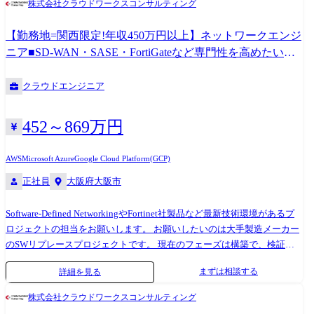
株式会社クラウドワークスコンサルティング
精度評価など
【勤務地=関西限定!年収450万円以上】ネットワークエンジ
ニア■SD-WAN・SASE・FortiGateなど専門性を高めたい方
歓迎します
クラウドエンジニア
452～869万円
AWS
Microsoft Azure
Google Cloud Platform(GCP)
正社員
大阪府大阪市
Software-Defined NetworkingやFortinet社製品など最新技術環境があるプ
ロジェクトの担当をお願いします。 お願いしたいのは大手製造メーカー
のSWリプレースプロジェクトです。 現在のフェーズは構築で、検証環
境を作成したり作業リハーサル、トラブル事象再現検証、手順書作成、
まずは相談する
詳細を見る
現地作業など様々なタスクをトライアンドエラーしながら進めていま
す。 既にプロジェクト内で活躍しているメンバー(Aさん)はSD-WANのプ
株式会社クラウドワークスコンサルティング
ロジェクトなので、環境理解で苦戦することもありますが普段触らない