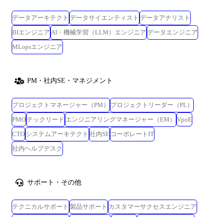
データアーキテクト
データサイエンティスト
データアナリスト
BIエンジニア
AI・機械学習（LLM）エンジニア
データエンジニア
MLopsエンジニア
PM・社内SE・マネジメント
プロジェクトマネージャー（PM）
プロジェクトリーダー（PL）
PMO
テックリード
エンジニアリングマネージャー（EM）
VpoE
CTO
システムアーキテクト
社内SE
コーポレートIT
社内ヘルプデスク
サポート・その他
テクニカルサポート
製品サポート
カスタマーサクセスエンジニア