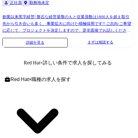
正社員
勤務地未定
創業以来黒字経営! 盤石な経営基盤のもと従業員数は1800人を超え取引
先から引き合いも多く、事業拡大に向けた積極採用です!! ご志向/ご希望
に応じて、プロジェクトを決定しますので、是非面接でお話しください!
●取引業界 製造メーカー、通信キャリア、金融、流通、官公庁 等 ●設
まずは相談する
詳細を見る
計・構築 OS：Windows、Linux、Unix ツール・機器：Windows Server、
RHL、Solaris、HP-UX、AIX、VMWare、Hyper-V クラウド：AWS、Azure
●プロジェクト例 ・要件定義・設計・構築（上流） ・運用・保守（下
Red Hat
×詳しい条件で求人を探してみる
流） ※ご志向・ご希望に応じて、プロジェクトを決定します ※地元密着
主義のため、地元の大手企業でのプロジェクトを前提としています。
Red Hat
×
職種
の求人を探す