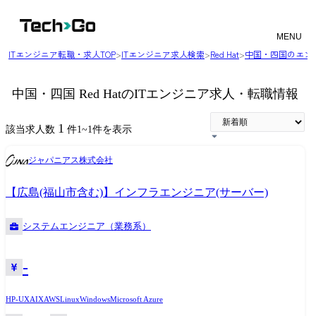
MENU
ITエンジニア転職・求人TOP
>
ITエンジニア求人検索
>
Red Hat
>
中国・四国のエン
中国・四国 Red HatのITエンジニア求人・転職情報
1
該当求人数
件
1
~
1
件を表示
ジャパニアス株式会社
【広島(福山市含む)】インフラエンジニア(サーバー)
システムエンジニア（業務系）
-
HP-UX
AIX
AWS
Linux
Windows
Microsoft Azure