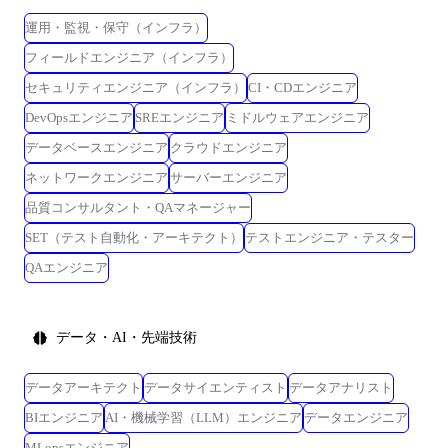
で行うか、顧客または当社の事業所で当社の指揮命令のもとで行う。ま
運用・監視・保守（インフラ）
た、人事規程に従って出向を命じることがあり、その場合は出向先の定
める業務を含む) 想定されるプロジェクト ・製品開発プロセスの自動
フィールドエンジニア（インフラ）
化、簡略化に向けた生成AI適合PJ ・自動運転領域におけるカメラ画像処
セキュリティエンジニア（インフラ）
CI・CDエンジニア
理ソフトウェアの設計 ・HILSや検証装置を用いたECUの検証、実車を用
DevOpsエンジニア
SREエンジニア
ミドルウェアエンジニア
いた検証 ・クラウドを活用した自動運転領域(カメラ、センサー等)のア
プリ/システム開発PJ ・クラウドを活用したデジタルカメラに関するアプ
データベースエンジニア
クラウドエンジニア
リ/システム開発PJ ・医療用分析装置(血液・尿分析装置、免疫分析装
ネットワークエンジニア
サーバーエンジニア
置、検体検査自動化システム等)のGUI設計開発
品質コンサルタント・QAマネージャー
SET（テスト自動化・アーキテクト）
テストエンジニア・テスター
QAエンジニア
データ・AI・先端技術
データアーキテクト
データサイエンティスト
データアナリスト
BIエンジニア
AI・機械学習（LLM）エンジニア
データエンジニア
MLopsエンジニア