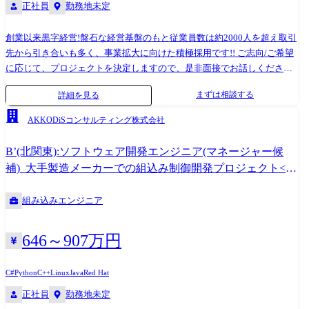
正社員
勤務地未定
創業以来黒字経営!盤石な経営基盤のもと従業員数は約2000人を超え取引
先から引き合いも多く、事業拡大に向けた積極採用です!! ご志向/ご希望
に応じて、プロジェクトを決定しますので、是非面接でお話しください!
●取引業界 製造メーカー、通信キャリア、金融、流通、官公庁 等 ●設
まずは相談する
詳細を見る
計・構築 OS:Windows、Linux、Unix ツール・機器:Windows Server、
RHL、Solaris、HP-UX、AIX、VMWare、Hyper-V クラウド:AWS、Azure ●
AKKODiSコンサルティング株式会社
プロジェクト例 ・要件定義・設計・構築(上流) ・運用・保守(下流) ※ご
志向・ご希望に応じて、プロジェクトを決定します ※地元密着主義のた
B’(北関東):ソフトウェア開発エンジニア(マネージャー候
め、地元の大手企業でのプロジェクトを前提としています。
補)_大手製造メーカーでの組込み制御開発プロジェクト<埼
玉・栃木・茨城・群馬>
組み込みエンジニア
646～907万円
C#
Python
C++
Linux
Java
Red Hat
正社員
勤務地未定