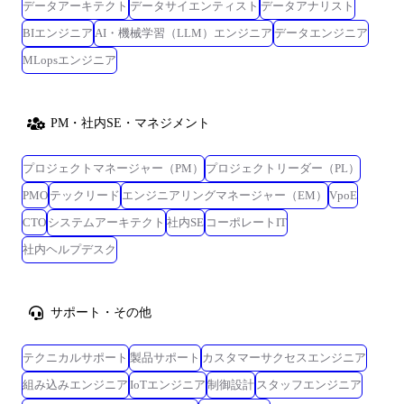
データアーキテクト
データサイエンティスト
データアナリスト
BIエンジニア
AI・機械学習（LLM）エンジニア
データエンジニア
MLopsエンジニア
PM・社内SE・マネジメント
プロジェクトマネージャー（PM）
プロジェクトリーダー（PL）
PMO
テックリード
エンジニアリングマネージャー（EM）
VpoE
CTO
システムアーキテクト
社内SE
コーポレートIT
社内ヘルプデスク
サポート・その他
テクニカルサポート
製品サポート
カスタマーサクセスエンジニア
組み込みエンジニア
IoTエンジニア
制御設計
スタッフエンジニア