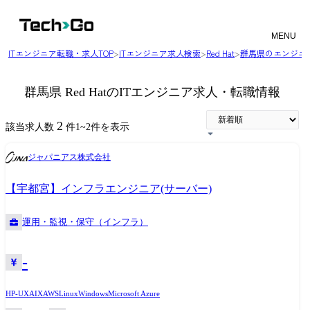
MENU
ITエンジニア転職・求人TOP
>
ITエンジニア求人検索
>
Red Hat
>
群馬県のエンジニ
群馬県 Red HatのITエンジニア求人・転職情報
2
該当求人数
件
1
~
2
件を表示
ジャパニアス株式会社
【宇都宮】インフラエンジニア(サーバー)
運用・監視・保守（インフラ）
-
HP-UX
AIX
AWS
Linux
Windows
Microsoft Azure