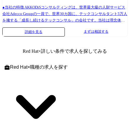
●当社の特徴 AKKODiSコンサルティングは、世界最大級の人財サービス
会社Adecco Groupの一員で、世界30カ国に、テックコンサルタント5万人
を擁する「成長し続けるテックコンサル」の会社です。当社は理念体系
を最も大切にしており、人として求められる誠実さや真摯さである
まずは相談する
詳細を見る
Integrityや、2030年までの中期経営計画の中で、「日本企業を、世界企
業へ、現場変革から。」というVisionを掲げています。 特に「現場変
革」には強いこだわりをもっており、数多く世の中に存在するコンサル
Red Hat
×詳しい条件で求人を探してみる
ティング会社とは一線を画す考え方で、現場の課題を特定しそこからの
ボトムアップ提案を通じて、AIなど最新テクノロジーを通じてイノベー
ションをおこすためにAdecco Groupが持つグローバルアセットを最大限
Red Hat
×
職種
の求人を探す
活用し、お客様の事業現場と融合<フュージョン>することで、「世界ス
ケールの事業を生み出す」という大きなチャレンジを共に実現していき
ます。 Visionの実現を目指す私たちにとって、社員一人ひとりが「ライ
フビジョン」「キャリアビジョン」を考えること・見つけること・そし
て社会に広めていくことをとても大切にしています。そしてそのビジョ
ンと当社が掲げる理念体系(Integrity・企業理念・DNA・Values・Vision)
が重なり合うことを最も大切にしています。 入社時だけではなくプロジ
ェクト配属を決定する際にも大切にしており、条件だけにフォーカスし
たマッチングだけではなく、個人と組織のビジョンマッチングにより人
財が躍動化する社会の実現を目指しています。 また、AI Transformation