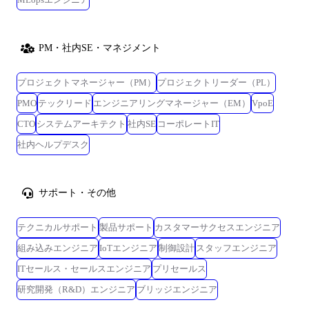
PM・社内SE・マネジメント
プロジェクトマネージャー（PM）
プロジェクトリーダー（PL）
PMO
テックリード
エンジニアリングマネージャー（EM）
VpoE
CTO
システムアーキテクト
社内SE
コーポレートIT
社内ヘルプデスク
サポート・その他
テクニカルサポート
製品サポート
カスタマーサクセスエンジニア
組み込みエンジニア
IoTエンジニア
制御設計
スタッフエンジニア
ITセールス・セールスエンジニア
プリセールス
研究開発（R&D）エンジニア
ブリッジエンジニア