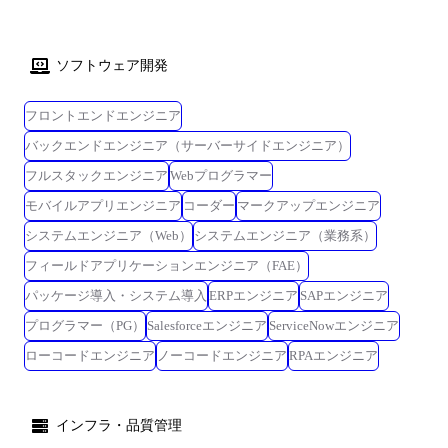
を推進していくために社内業務では Copilot を中心にAIを活用し、各プ
ロジェクトではCopilotに限らず、ベンダーフリーで顧客へ価値を提供し
ています。顧客への価値提供を行うために、AIを正しく使いこなすため
ソフトウェア開発
のリテラシー教育・基礎研修を社内で体系的に提供し、2025年度は延べ
1.4万人の社員がAI研修を受講しています。 さらに、より高度な価値提供
フロントエンドエンジニア
に向けてAIスキルマトリクスを定義し、研修内容もテクノロジーの進化
バックエンドエンジニア（サーバーサイドエンジニア）
に合わせて随時更新しています。 特にソフトウェア開発においては、
GitHub CopilotやDevin・Claude CodeといったAIエージェントを操作でき
フルスタックエンジニア
Webプログラマー
る環境を用意し実際に触れることで、 ハーネスエンジニアリングが行え
モバイルアプリエンジニア
コーダー
マークアップエンジニア
る人財を開発していきます。また、新たに公開されたAIエージェントは
システムエンジニア（Web）
システムエンジニア（業務系）
性能や操作感を適宜検証し必要に応じて操作環境を提供していきますの
で、最新のAIエージェントを操作いただくことも可能です。 人財の創造
フィールドアプリケーションエンジニア（FAE）
を重視するAKKODiSの企業理念に基づき、AI時代だからこそ人財の存在
パッケージ導入・システム導入
ERPエンジニア
SAPエンジニア
価値向上を推進しています。 仕事内容 (雇入れ直後) ・自動車/車載部品/
医療機器/カメラ等大手メーカーにて、製品設計開発プロジェクトにおけ
プログラマー（PG）
Salesforceエンジニア
ServiceNowエンジニア
るソフトウェア・アプリケーション開発設計及びマネージング業務 ・上
ローコードエンジニア
ノーコードエンジニア
RPAエンジニア
記の設計業務にプラスして、AKKODiSのチームメンバーやコンサルタン
トと連携し、お客様先での課題発見、解決策の提案・実行までを実施 ・
開発プロセスの改革に向けたAI活用、業務適合の推進 (変更の範囲) 当社
インフラ・品質管理
業務全般(顧客が指定する業務を、顧客の事業所で顧客の指揮命令のもと