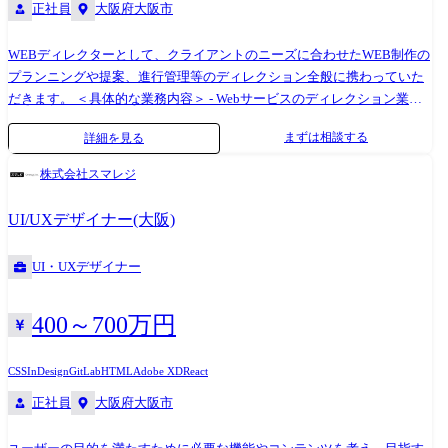
正社員
大阪府大阪市
WEBディレクターとして、クライアントのニーズに合わせたWEB制作の
プランニングや提案、進行管理等のディレクション全般に携わっていた
だきます。 ＜具体的な業務内容＞ - Webサービスのディレクション業務 -
要件ヒアリングと課題解決に向けたプランニング - サイト構造設計／ワ
まずは相談する
詳細を見る
イヤー作成 - 予算管理／進行管理 クリエイティブの力でクライアントの
成果を生み出し、共に成長できるメンバーを募集しておりますので、ぜ
株式会社スマレジ
ひ、あなたの力を存分に奮っていただければと思います。 【提供するサ
ービス】 ◆デジタルマーケティング SEO対策を中心にリスティング広告
UI/UXデザイナー(大阪)
やMEO対策（地図エンジンの最適化）等をトータルで提供 ◆Webサイト
制作（ホームページ、ランディングページ）、ページ内コンテンツ制作
UI・UXデザイナー
◆ホームページ導線改善等のWebコンサルティング 【主なお客様】
◆BtoC、BtoBの事業を展開する法人 ◆「Webを使って集客をしたい」と
いうニーズを持つ業界全ての方
400～700万円
CSS
InDesign
GitLab
HTML
Adobe XD
React
正社員
大阪府大阪市