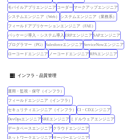
モバイルアプリエンジニア
コーダー
マークアップエンジニア
システムエンジニア（Web）
システムエンジニア（業務系）
フィールドアプリケーションエンジニア（FAE）
パッケージ導入・システム導入
ERPエンジニア
SAPエンジニア
プログラマー（PG）
Salesforceエンジニア
ServiceNowエンジニア
ローコードエンジニア
ノーコードエンジニア
RPAエンジニア
インフラ・品質管理
運用・監視・保守（インフラ）
フィールドエンジニア（インフラ）
セキュリティエンジニア（インフラ）
CI・CDエンジニア
DevOpsエンジニア
SREエンジニア
ミドルウェアエンジニア
データベースエンジニア
クラウドエンジニア
ネットワークエンジニア
サーバーエンジニア