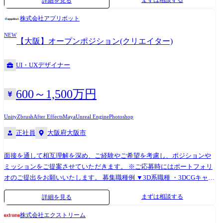
まずは相談する
詳細を見る
術スタック 【デザインツール】 Adobe Photoshop, Adobe Illustrator, Adobe
Prototyping Unit/コンセプトデザイン部門) ゲーム開発初期のコンセプト
XD, Figma,Mac,Keynote 【バージョン管理】 GitLab(マージリクエストベ
アートを専門に担当している組織です。 事業部(SGE)各社が持つ多様な
株式会社アプリボット
ースでレビューを実施) 【コラボレーションツール】 Redmine, Slack,
案件に横断的に関われる点や サービスに長期的に深く関わることができ
Google Workspace 【分析ツール】 Google Analytics 4
NEW
ます。 参考▼ https://www.cyberagent.co.jp/service/game/
【大阪】オープンポジション(クリエイター)
https://www.cyberagent.co.jp/ir/superiority/game/ ②Draw X Studio(イラスト
レーション部門) SGEのイラスト制作特化型スタジオとして2023年に創設
UI・UXデザイナー
しました。 描くことに特化したイラストレーター主体の組織です。 各社
タイトルの開発・運用プロジェクトにおけるイラスト制作を 横断的に行
う少数精鋭のプロフェッショナル集団として誕生し、イラストを描き切
600～1,500万円
ることをメインミッションとしていることが特徴です。 ③その他 ご経
験・スキルやご志向に応じて、SGE各社のタイトルPJTへの参画も検討可
Unity
Zbrush
After Effects
Maya
Unreal Engine
Photoshop
能です。 業務内容 上記CPUまたはDrawXにて、サイバーエージェントグ
正社員
大阪府大阪市
ループの新規開発中のスマートフォンゲームにおける、キャラクターや
背景、武器などのアイテムデザインまたはイラスト制作やそれらに関わ
面接を通して相互理解を深め、ご経験やご希望を考慮し、ポジションや
るディレクション業務を担当していただきます。 進捗・KPI管理、状況
ミッションをご提案させていただきます。 ※ご応募時にはポートフォリ
に応じた課題発見と改善策の実行、外注先・パートナー企業との関係構
オのご提出をお願いいたします。 募集職種例 ▼3D系職種 ・3DCGキャラ
築・監修対応なども担っていただきます。 ゲーム・エンターテイメント
クターモデラー ・3D背景デザイナー ・3Dモーションデザイナー ・3Dデ
事業部(SGE)概要 「インターネットの可能性とチームの力で新しい時代
まずは相談する
詳細を見る
ィレクター ・テクニカルアーティスト ・リギングアーティスト ▼2D系
のエンターテイメントを創る」 というビジョンを掲げ、スマートフォン
職種 ・UIアーティスト ・UIデザイナー ・アニメーション演出監督 ・カ
ゲームの新規開発・運用を中心に、グッズなどの周辺領域やグローバル
株式会社エクストリーム
ットシーンディレクター ・コンポジター ・アートディレクター ・キャ
事業、マンガ事業、DX事業にも積極的に展開しています。 約8社の子会