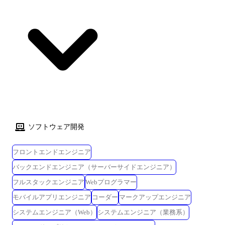
制/品質基準の設計(可読性・表記/法務・アクセシビリティ) メンバーのア
サイン/育成/レビュー、ナレッジ共有 ●プレイング領域 Web/LP/バナー/オ
ウンドメディア等のアートディレクションおよびデザイン制作 決算説明
資料の情報設計・レイアウト・グラフ設計・テンプレート整備 会社案内/
チラシ/ノベルティ等のグラフィックデザイン、入稿/色校正管理 キービ
ジュアル開発、撮影/動画の企画・ディレクション、素材アセット管理 コ
ピーの方向性設計・文言監修(各部署/ライターとの連携) デザインシステ
ム/アセットライブラリの整備(アイコン/イラスト/モーション等) 展示会/
イベントのブース、サイネージ、配布物のビジュアル設計 プロダクト/サ
イトのUIガイドライン連携とアクセシビリティ配慮の実装伴走 ※業務内
容は、適性やご経験を基に相談のうえ決定します。 ※制作は基本的に内
ソフトウェア開発
製。 社内コミュニケーションを取りながら円滑に推進いただきます。 ※
従事すべき業務の変更の範囲:会社の定める業務 技術スタック 【デザイ
フロントエンドエンジニア
ンツール】 Adobe Photoshop, Adobe Illustrator, Adobe XD,
Figma,Mac,Keynote 【バージョン管理】 GitLab(マージリクエストベース
バックエンドエンジニア（サーバーサイドエンジニア）
でレビューを実施) 【コラボレーションツール】 Redmine, Slack, Google
フルスタックエンジニア
Webプログラマー
Workspace 【分析ツール】 Google Analytics 4
モバイルアプリエンジニア
コーダー
マークアップエンジニア
システムエンジニア（Web）
システムエンジニア（業務系）