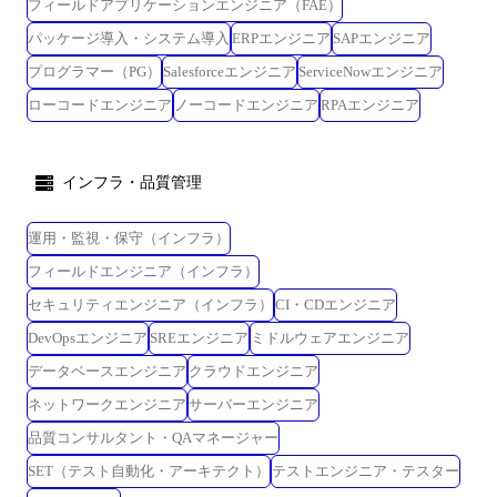
フィールドアプリケーションエンジニア（FAE）
パッケージ導入・システム導入
ERPエンジニア
SAPエンジニア
プログラマー（PG）
Salesforceエンジニア
ServiceNowエンジニア
ローコードエンジニア
ノーコードエンジニア
RPAエンジニア
インフラ・品質管理
運用・監視・保守（インフラ）
フィールドエンジニア（インフラ）
セキュリティエンジニア（インフラ）
CI・CDエンジニア
DevOpsエンジニア
SREエンジニア
ミドルウェアエンジニア
データベースエンジニア
クラウドエンジニア
ネットワークエンジニア
サーバーエンジニア
品質コンサルタント・QAマネージャー
SET（テスト自動化・アーキテクト）
テストエンジニア・テスター