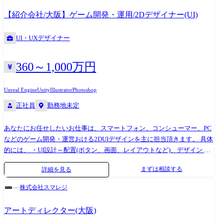
ラクターデザイナー ・コンセプトアーティスト ・漫画家
社が独自の強みを活かしたプロダクト開発を行う一方で、各職種毎のボ
【紹介会社/大阪】ゲーム開発・運用/2Dデザイナー(UI)
ードやワーキンググループといった横断組織を通じて各社が持つ技術・
ノウハウや成功・失敗事例を共有し合い強く連携し合いながらグローバ
UI・UXデザイナー
ル規模でヒットタイトル創出を目指す、業界内でも稀有な特徴を持つ事
業組織です。 (事例) ・株式会社QualiArts
https://qualiarts.jp/company/#ProductList ・株式会社Colorful Palette
360～1,000万円
https://colorfulpalette.co.jp/service/ ・株式会社サムザップ
https://sumzap.co.jp/service/ ・株式会社アプリボット
Unreal Engine
Unity
Illustrator
Photoshop
https://www.applibot.co.jp/service/
正社員
勤務地未定
あなたにお任せしたいお仕事は、スマートフォン、コンシューマー、PC
などのゲーム開発・運営おける2DUIデザインを主に担当頂きます。 具体
的には、 ・UI設計～配置(ボタン、画面、レイアウトなど)、デザイン ・
UX(演出など)デザイン ・UI/UX業務における品質管理、スケジュール管
まずは相談する
詳細を見る
理など・外部及び他部署との折衝 ・その他付随する業務 ※上記全てでは
なく、これまで実績や適性に合わせていずれかの業務を担当頂きます。
株式会社スマレジ
バンダイナムコグループ、セガグループ、コナミなど、ゲーム業界を牽
引するトップ企業と安定的な取引を行っております。プロダクションカ
アートディレクター(大阪)
ンパニーの一員として様々なクライアントのプロジェクトに参画して頂