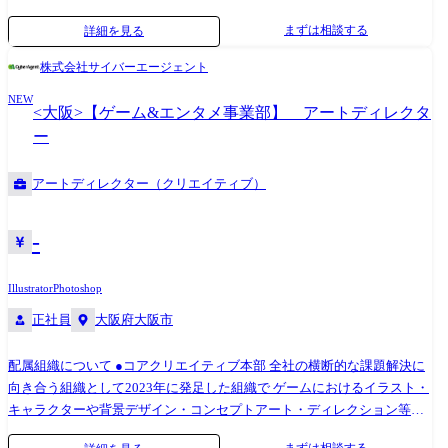
進めることができます。 【具体的な業務】 デザイナーと連携し、全チャ
まずは相談する
詳細を見る
ネル(コーポレート/サービス/採用/IR/オウンドメディア/アプリ内メッセ
ージ)のWebディレクションと運用改善をリードいただきます。 プロジェ
株式会社サイバーエージェント
クトごとにKPIを設定し、データに基づいた改善サイクルを回しながら、
NEW
経営陣やマーケティング、PR、IR、採用、開発チームなど他部署と協働
<大阪>【ゲーム&エンタメ事業部】 アートディレクタ
し、ブランド体験の質を継続的に高めていただきます。 ●マネジメント
ー
領域 ロードマップ策定、案件の優先度設計 ステークホルダーとの合意形
成(経営・マーケ・PR・IR・採用・開発・CS・営業など) データドリブン
アートディレクター（クリエイティブ）
な運用体制(KPI設計、効果測定と改善サイクル※主にWebサイト) 運用フ
ロー/品質基準の整備(ブランドガイドライン遵守、公開プロセス・QA体
制の設計) メンバー(最大約6名)との連携・進行管理、レビュー体制の設
-
計 ●プレイング領域 サイトマップ/ワイヤー/要件定義などの情報設計
Webサイトの更新運用・新規ページ/コンテンツ制作の進行 GA4を利用し
Illustrator
Photoshop
たアクセス解析、Search Console等を用いた分析 ABテスト等を踏まえた
正社員
大阪府大阪市
改善提案(CVR最適化、導線/フォーム改善) SEO/アクセシビリティ/表示
速度/QA(表示・動作検証)の改善推進 IR/採用/サービス等、目的別テンプ
レートの設計とガバナンス運用 実装・公開に向けた社内開発/情報システ
配属組織について ●コアクリエイティブ本部 全社の横断的な課題解決に
ムとの連携 ※業務内容は、適性やご経験を基に相談のうえ決定します。
向き合う組織として2023年に発足した組織で ゲームにおけるイラスト・
※制作は基本的に内製。 社内コミュニケーションを取りながら円滑に推
キャラクターや背景デザイン・コンセプトアート・ディレクション等を
進いただきます。 ※従事すべき業務の変更の範囲:会社の定める業務 技
担当する部門で構成しています。 【配属先事例】 ①CPU(Concept