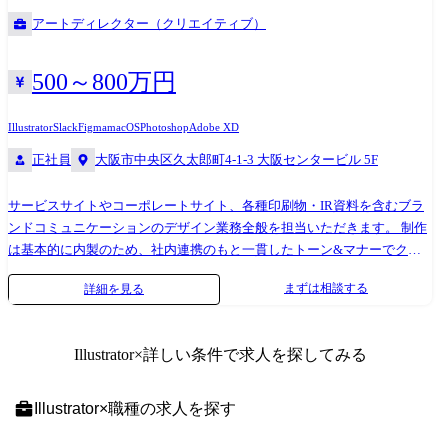
き、1つの会社だけでは実現できない多彩なスキルやノウハウを身に付け
アートディレクター（クリエイティブ）
ることが可能です!
500～800万円
Illustrator
Slack
Figma
macOS
Photoshop
Adobe XD
正社員
大阪市中央区久太郎町4-1-3 大阪センタービル 5F
サービスサイトやコーポレートサイト、各種印刷物・IR資料を含むブラ
ンドコミュニケーションのデザイン業務全般を担当いただきます。 制作
は基本的に内製のため、社内連携のもと一貫したトーン&マナーでクリ
エイティブを推進できます。 【具体的な業務】 デザインチームのプレイ
まずは相談する
詳細を見る
ングマネージャーとして、CI/VIの刷新検討からWeb・紙まで横断したア
ートディレクションと制作を幅広くお任せします。 データやフィードバ
ックに基づいた改善サイクルを回し、経営陣やマーケティング、PR、
Illustrator
×詳しい条件で求人を探してみる
IR、採用、開発チームなどと連携しながら、デザインの力でブランド価
値の最大化を目指していただきます。 ●マネジメント領域 ブランド方針/
トーン&マナー/デザインガイドラインの策定・運用(CI/VI刷新の検討含
Illustrator
×
職種
の求人を探す
む) 年間のクリエイティブロードマップ策定、案件の優先度設計 ステー
クホルダーとの合意形成(経営・マーケ・PR・IR・採用など) レビュー体