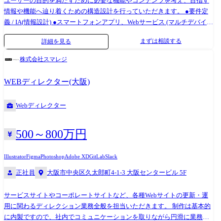
ユーザーの目的を満たすために必要な機能やコンテンツを考え、目指す
情報や機能へ辿り着くための構造設計を行っていただきます。 ●要件定
義 / IA(情報設計) ●スマートフォンアプリ、Webサービス (マルチデバイ
ス)のUI設計構築 主にご担当いただく業務は管理画面のUI/UX設計と構築
まずは相談する
詳細を見る
です。 デザインチームは、UI/UXデザイナー2名/WEBデザイナー4名で構
成されております。 今後のプロダクト機能リリースを鑑み、UI領域を強
株式会社スマレジ
化したく、この度の募集と至りました。 【ツール】 Adobe InDesign,
Adobe Photoshop, Adobe Illustrator, Adobe XD, Mac Keynote 【バージョン
WEBディレクター(大阪)
管理】 GitLab(マージリクエストベースでレビューを実施) 【コラボレー
ションツール】 Redmine, Slack, Google Workspace
Webディレクター
500～800万円
Illustrator
Figma
Photoshop
Adobe XD
GitLab
Slack
正社員
大阪市中央区久太郎町4-1-3 大阪センタービル 5F
サービスサイトやコーポレートサイトなど、各種Webサイトの更新・運
用に関わるディレクション業務全般を担当いただきます。 制作は基本的
に内製ですので、社内でコミュニケーションを取りながら円滑に業務を