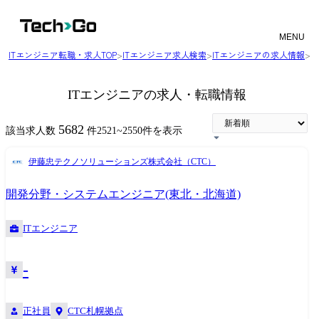
MENU
ITエンジニア転職・求人TOP
>
ITエンジニア求人検索
>
ITエンジニアの求人情報
>
（
ITエンジニアの求人・転職情報
5682
該当求人数
件
2521
~
2550
件を表示
伊藤忠テクノソリューションズ株式会社（CTC）
開発分野・システムエンジニア(東北・北海道)
ITエンジニア
-
正社員
CTC札幌拠点