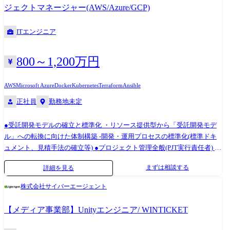
向けのソリューション提案 ・プロジェクト計画 ・進捗管理/品質管理/調
ジェクトマネージャー(AWS/Azure/GCP)
達管理/リスク管理などプロジェクト管理全般 ・上流設計(要件定義、外
部仕様設計、アーキテクチャ設計)業務 ・協力会社(オフショア企業を含
ITエンジニア
む)との協業 ・顧客へのプロジェクト状況報告
800～1,200万円
AWS
Microsoft Azure
Docker
Kubernetes
Terraform
Ansible
正社員
勤務地未定
●受託開発モデルの確立と標準化 ・リソース提供型から「受託開発モデ
ル」への転換に向けた体制構築 -開発・運用プロセスの標準化(標準ドキ
ュメント、見積手法の確立等) ●プロジェクト管理全般(PJT実行責任者) ・
AWS/Azure上でのクラウド構築・移行プロジェクトの進捗、品質、予算
まずは相談する
詳細を見る
管理 -アジャイルやDevOpsプロセスを活用したプロジェクト推進 ・技術
的リスクの特定と、顧客のビジネスに資する解決策の実行 ●モダンな手
株式会社サイバーエージェント
法の導入とソリューション提案 ・IaC/DevOps/CI/CDを前提としたプロジ
ェクト計画の立案 ・顧客の経営課題(コスト削減・DX等)を技術に翻訳し
【メディア事業部】Unityエンジニア/ WINTICKET
たアーキテクチャ提案 ・営業と連携したプリセールス、コンサルティン
グ活動 ●チームマネジメントとマインドセット醸成 ・エンジニアチーム