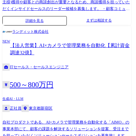
主様)獲得や顧客との商談創出が重要となるため、商談獲得を担っていた
だくインサイドセールスのリーダー候補を募集します。 ・顧客コミュニ
ケーションの戦略立案と実行 ・顧客とコミュニケーションを取り課題
まずは相談する
詳細を見る
を特定し、商談調整 ・顧客からの問い合わせによる商談調整 ・見込
み顧客の育成(ナーチャリング) ・商談機会の創出(電話やメールでのア
ランディット株式会社
プローチ) ・ランディット他商材へのクロスセル商談の創出 ・アウ
NEW
トバウンド、掘り起こしの管理 ・架電接触に伴う顧客情報の収集/蓄積
【法人営業】AI×カメラで管理業務を自動化【累計資金
と組織全体へのフィードバック ・社内との連携サポート
調達32億】
ITセールス・セールスエンジニア
500～800万円
生成AI・LLM
正社員
東京都新宿区
自社プロダクトである、AI×カメラで管理業務を自動化する「AIMO」の
事業本部にて、顧客の課題を解決するソリューションを提案、受注まで
を担っていただくソリューションセールスポジションを募集致します。