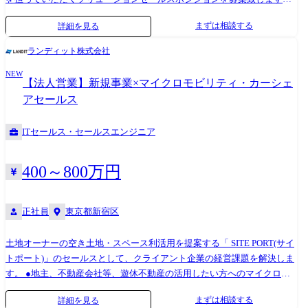
・商談機会の獲得 ・提案資料作成・プレゼンテーション ・顧客の課題
まずは相談する
詳細を見る
やニーズの把握、その課題解決方法の提案 ・顧客との折衝 ・契約交
渉・納期等の各種条件交渉 ・品質・納期管理 ・社内プロジェクトマネ
ランディット株式会社
ジメント ・導入決定後のオンボーディング支援 ・受注後～利用開始まで
NEW
のスケジュールマネジメント、進捗管理
【法人営業】新規事業×マイクロモビリティ・カーシェ
アセールス
ITセールス・セールスエンジニア
400～800万円
正社員
東京都新宿区
土地オーナーの空き土地・スペース利活用を提案する「 SITE PORT(サイ
トポート)」のセールスとして、クライアント企業の経営課題を解決しま
す。 ●地主、不動産会社等、遊休不動産の活用したい方へのマイクロモ
ビリティ・カーシェア・スマートロッカーなどの遊休不動産の活用提案
まずは相談する
詳細を見る
営業・企画・契約業務、ポート・ステーションなどの開拓 ●既存顧客(借