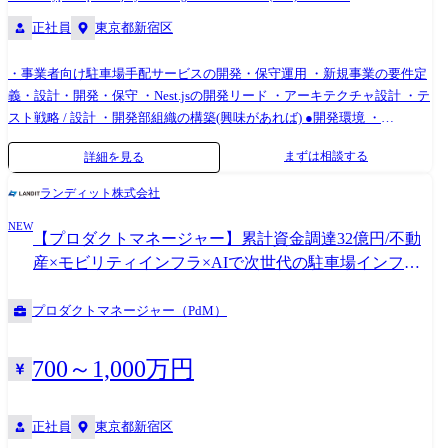
た上流工程にも積極的に関与していただきます。日々の進化を遂げるた
正社員
東京都新宿区
めの土台作りから携わり、私たちと共に次世代の駐停車インフラを築き
上げましょう。 ❙ サービスサイト SYNC PORT: https://sync-port.com
PARK STOCK: https://park-stock.com 既存事業を支えていくことはもちろ
・事業者向け駐車場手配サービスの開発・保守運用 ・新規事業の要件定
ん、新たな事業においても、これまでの経験・スキル、培ってきた知識
義・設計・開発・保守 ・Nest.jsの開発リード ・アーキテクチャ設計 ・テ
を活かして活躍していだただきたいと思います。 ●開発環境: ・バックエ
スト戦略 / 設計 ・開発部組織の構築(興味があれば) ●開発環境 ・
ンド:Typescript(Nest.js) ・フロントエンド:TypeScript, Nextjs ・インフ
Nest.js(TypeScript) ・TypeORM ・Firebase Emulator ・Cloud Functions ・
まずは相談する
詳細を見る
ラ:GCP ・データベース:PostgreSQL ・モニタリング:Cloud Monitaring ・
Cloud Run
CI/CD:GitHub Actions ・プロジェクト管理:Asana, Readmine ・チャッ
ランディット株式会社
ト:Slack ・ナレッジツール:Notion
NEW
【プロダクトマネージャー】累計資金調達32億円/不動
産×モビリティインフラ×AIで次世代の駐車場インフラ
築き上げませんか?
プロダクトマネージャー（PdM）
700～1,000万円
正社員
東京都新宿区