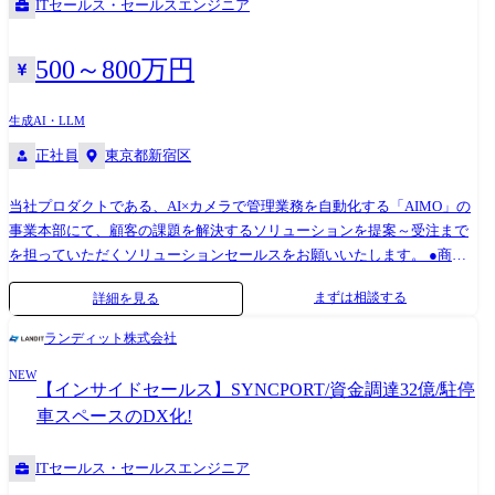
ITセールス・セールスエンジニア
500～800万円
生成AI・LLM
正社員
東京都新宿区
当社プロダクトである、AI×カメラで管理業務を自動化する「AIMO」の
事業本部にて、顧客の課題を解決するソリューションを提案～受注まで
を担っていただくソリューションセールスをお願いいたします。 ●商談
機会の獲得 ●提案資料作成・プレゼンテーション ●顧客の課題やニー
まずは相談する
詳細を見る
ズの把握、その課題解決方法の提案 ●顧客との折衝 ●契約交渉・納期
等の各種条件交渉 ●品質・納期管理 ●社内プロジェクトマネジメント ●
ランディット株式会社
導入決定後のオンボーディング支援 ●受注後～利用開始までのスケジュ
NEW
ールマネジメント、進捗管理
【インサイドセールス】SYNCPORT/資金調達32億/駐停
車スペースのDX化!
ITセールス・セールスエンジニア