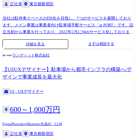
正社員
東京都新宿区
当社は駐停車スペースのDX化を目指し、7つのサービスを展開しており
ます。メイン事業は事業者向け駐車場手配サービス「at PORT」です。設
立当初から事業を行っており、2022年2月にWebサービス化しておりま
す。 当社において以下業務をお任せします。 ・事業者向け駐車場手配サ
まずは相談する
詳細を見る
ービス「at PORT」のフロントエンド開発のテックリード ・新規事業の
フロントエンドのテックリード
ランディット株式会社
【UI/UXデザイナー】駐車場から都市インフラの構築へ/デ
ザインで事業成長を最大化
UI・UXデザイナー
600～1,000万円
Figma
Photoshop
Illustrator
生成AI・LLM
正社員
東京都新宿区