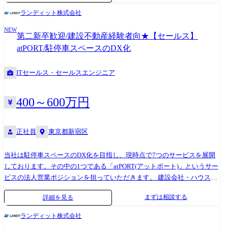
主)、マイクロモビリティ事業者、カーシェア事業者等、モビリティ運営
ランディット株式会社
事業者との交渉・折衝・提案・契約業務 ●マイクロモビリティ事業者、
NEW
カーシェア事業者等、モビリティ運営事業者の新規開拓 ●営業戦略の立
第二新卒歓迎/建設不動産経験者向★【セールス】
案・遂行
atPORT/駐停車スペースのDX化
ITセールス・セールスエンジニア
400～600万円
正社員
東京都新宿区
当社は駐停車スペースのDX化を目指し、現時点で7つのサービスを展開
しております。その中の1つである「atPORT(アットポート)」というサー
ビスの法人営業ポジションを担っていただきます。 建設会社・ハウスメ
ーカー・工務店などを対象に、工事現場付近で必要となる駐車場の手配
まずは相談する
詳細を見る
を代行するサービスの営業に取り組んでいただきます。 業務は大きく分
けて新規顧客の開拓と既存顧客に対するカスタマーサクセスの2つありま
ランディット株式会社
す。 ●新規法人顧客の開拓: 新規法人営業先のリストアップ、電話/メ