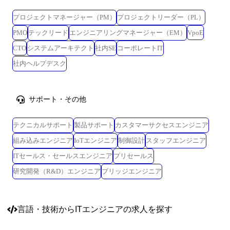
プロジェクトマネージャー（PM）
プロジェクトリーダー（PL）
PMO
テックリード
エンジニアリングマネージャー（EM）
VpoE
CTO
システムアーキテクト
社内SE
コーポレートIT
社内ヘルプデスク
サポート・その他
テクニカルサポート
製品サポート
カスタマーサクセスエンジニア
組み込みエンジニア
IoTエンジニア
制御設計
スタッフエンジニア
ITセールス・セールスエンジニア
プリセールス
研究開発（R&D）エンジニア
ブリッジエンジニア
言語・技術
からITエンジニアの求人を探す