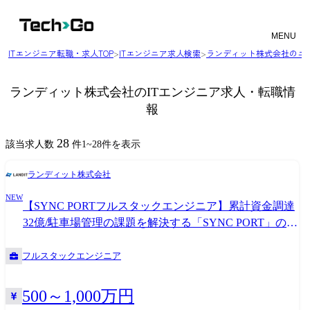
MENU
ITエンジニア転職・求人TOP
>
ITエンジニア求人検索
>
ランディット株式会社のエ
ランディット株式会社のITエンジニア求人・転職情
報
28
該当求人数
件
1
~
28
件を表示
ランディット株式会社
NEW
【SYNC PORTフルスタックエンジニア】累計資金調達
32億/駐車場管理の課題を解決する「SYNC PORT」の開
発チームを一緒に作りあげませんか?
フルスタックエンジニア
500～1,000万円