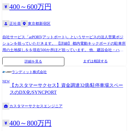
400～600万円
正社員
東京都新宿区
自社サービス「atPORT(アットポート)」というサービスの法人営業ポジ
ションを担っていただきます。 【詳細】 都内電動キックボードの駐車所
用の土地探しをを現在500か所ほど担っています。 他、建設会社・ハウ
スメーカー・工務店などを対象に、工事現場付近で必要となる駐車場の
まずは相談する
詳細を見る
手配を代行するサービスの営業に取り組んでいただきます。 業務は大き
く分けて新規顧客の開拓と既存顧客に対するカスタマーサクセスの2つあ
ランディット株式会社
ります。 ●新規法人顧客の開拓: 新規法人営業先のリストアップ、電
NEW
話/メールでのアポ取り、打合せ、見積提示・契約等 ●既存法人顧客に対
【カスタマーサクセス】資金調達32億/駐停車場スペー
するカスタマーサクセス: 既存顧客に対するルート営業等
スのDX化/SYNCPORT
カスタマーサクセスエンジニア
400～800万円