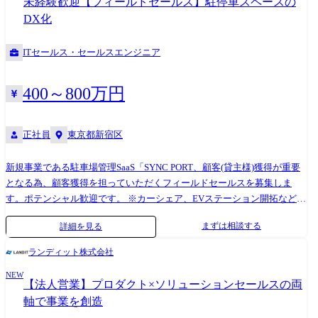
未経験歓迎【フィールドセールス】駐停車スペースの
DX化
ITセールス・セールスエンジニア
400～800万円
正社員
東京都新宿区
新規事業である駐車場管理SaaS「SYNC PORT、顧客(貸主様)獲得が重要
となる為、顧客獲得を担っていただくフィールドセールスを募集しま
す。ポテンシャル歓迎です。 ※カーシェア、EVステーション開拓なども
セールス組織のフィールドセールスをご担当いただきます ・商談機会の
まずは相談する
詳細を見る
獲得 ・クライアントとの折衝 ・提案資料作成・プレゼンテーション ・
導入決定後のオンボーディング支援 ・受注後～利用開始までのスケジュ
ランディット株式会社
ールマネジメント、進捗管理
NEW
【法人営業】プロダクト×ソリューションセールスの両
軸で事業を創造