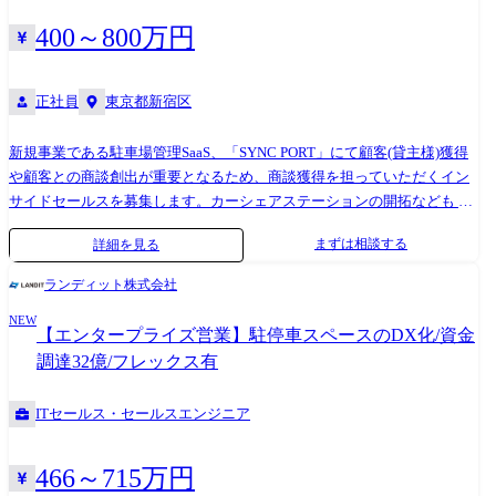
400～800万円
正社員
東京都新宿区
新規事業である駐車場管理SaaS、「SYNC PORT」にて顧客(貸主様)獲得
や顧客との商談創出が重要となるため、商談獲得を担っていただくイン
サイドセールスを募集します。カーシェアステーションの開拓なども ・
顧客コミュニケーションの戦略立案と実行 ・顧客とコミュニケーショ
まずは相談する
詳細を見る
ンを取り課題を特定し、商談調整 ・顧客からの問い合わせによる商談
調整 ・見込み顧客の育成(ナーチャリング) ・商談機会の創出(電話や
ランディット株式会社
メールでのアプローチ) ・ランディット他商材へのクロスセル商談の創
NEW
出 ・アウトバウンド、掘り起こしの管理 ・架電接触に伴う顧客情報
【エンタープライズ営業】駐停車スペースのDX化/資金
の収集/蓄積と組織全体へのフィードバック ・社内との連携サポート
調達32億/フレックス有
ITセールス・セールスエンジニア
466～715万円