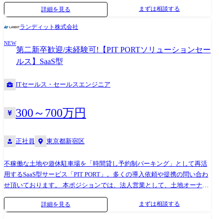
sys.com/parking.html PARK FLOW: https://park-flow.jp SYNC PORT:
業者様にご利用をいただきコインパーキング、商業施設、工場 など様々
まずは相談する
詳細を見る
https://sync-port.com PARK STOCK: https://park-stock.com
な現場に導入をいただいています。 ランディット株式会社は、2021年の
創業から「at PORT」事業をはじめ、主に建設・工事業者に取引をしてい
ランディット株式会社
ただいておりました。 その中、弊社のAI ✕ カメラのソリューションが建
NEW
設・工事業者にも高い需要があることがわかり『AIMO』というブランド
第二新卒歓迎/未経験可!【PIT PORTソリューションセー
から建設現場向け『AIMO Constraction』、物流業の現場運営者向け
ルス】SaaS型
『AIMO Industrial』、不動産管理: 不動産管理会社向け『AIMO Real
Estate』を展開、事業を拡大しています。 当社の強みであるAI × カメラ
ITセールス・セールスエンジニア
ソリューションを、さらに多くの業界に展開し、事業の成長を加速させ
るため、技術とビジネスの両方の視点から事業を推進できるBizDevエン
ジニア(PoC開発/推進リード)を募集します。 特に、事業会社でビジネス
300～700万円
サイドと連携しながら、0→1のプロダクト立ち上げにおけるPoC(概念実
証)を一気通貫で推進・実装できる方を求めています。 会社の成長と共に
急速成長していきたい方、フラットな組織で社会インフラを作り上げる
正社員
東京都新宿区
プロダクトに身を置いてスキルを活かしたい方からのご応募をお待ちし
ております。 ●開発環境: ◎ Web基盤 ・React / Next.js (TypeScript) ・
不稼働な土地や遊休駐車場を「時間貸し予約制パーキング」として再活
NestJS (TypeScript) ◎ ハードウェア連携・データ処理: ・Python ◎ ハード
用するSaaS型サービス「PIT PORT」。多くの導入依頼や提携の問い合わ
ウェア ・基本的なネットワーク知識 ・Lixux 基礎コマンド、基礎知識 ・
せ頂いております。 本ポジションでは、法人営業として、土地オーナー
ONVIF ●業務内容 本ポジションでは、当社のAI × カメラソリューション
や不動産会社に対して「PIT PORT」の導入提案を行い、遊休不動産の収
まずは相談する
詳細を見る
を新たな業界へ展開するためのPoC(概念実証)を一気通貫で推進し、事業
益化を支援していただきます。 ・大手不動産/駐車場運営事業者、不動産
の0→1創出をリードしていただきます。 ① 新規事業の企画・PoC開発リ
オーナー、管理会社への新規営業・提案活動 ・顧客ごとの課題ヒアリン