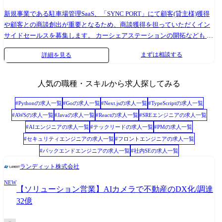
新規事業である駐車場管理SaaS、「SYNC PORT」にて顧客(貸主様)獲得
や顧客との商談創出が重要となるため、商談獲得を担っていただくイン
サイドセールスを募集します。 カーシェアステーションの開拓なども ・
顧客コミュニケーションの戦略立案と実行 ・顧客とコミュニケーショ
まずは相談する
詳細を見る
ンを取り課題を特定し、商談調整 ・顧客からの問い合わせによる商談
調整 ・見込み顧客の育成(ナーチャリング) ・商談機会の創出(電話や
メールでのアプローチ) ・ランディット他商材へのクロスセル商談の創
人気の職種・スキルから求人探してみる
出 ・アウトバウンド、掘り起こしの管理 ・架電接触に伴う顧客情報
の収集/蓄積と組織全体へのフィードバック ・社内との連携サポート
#
Python
の求人一覧
#
Go
の求人一覧
#
Next.js
の求人一覧
#
TypeScript
の求人一覧
#
AWS
の求人一覧
#
Java
の求人一覧
#
React
の求人一覧
#
SREエンジニア
の求人一覧
#
AIエンジニア
の求人一覧
#
テックリード
の求人一覧
#
PM
の求人一覧
#
セキュリティエンジニア
の求人一覧
#
フロントエンジニア
の求人一覧
#
バックエンドエンジニア
の求人一覧
#
社内SE
の求人一覧
ランディット株式会社
NEW
【ソリューション営業】AIカメラで不動産のDX化/調達
32億