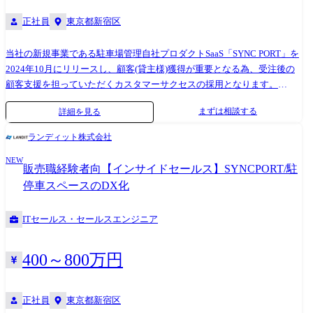
正社員
東京都新宿区
当社の新規事業である駐車場管理自社プロダクトSaaS「SYNC PORT」を
2024年10月にリリースし、顧客(貸主様)獲得が重要となる為、受注後の
顧客支援を担っていただくカスタマーサクセスの採用となります。
SYNC PORTを導入した顧客が、SYNC PORTを活用していく上での支援を
まずは相談する
詳細を見る
行います。 ・受注後～利用開始までのスケジュールマネジメント、進捗
管理 ・受領した駐車場データの確認、修正対応 ・PARK STOCKへ掲載す
ランディット株式会社
るためのデータ整備 ・受領した顧客(借主様)データの確認、修正対応な
NEW
ど、既存借主の移行手続き支援を実施 ・顧客(貸主様)からの問い合わせ
販売職経験者向【インサイドセールス】SYNCPORT/駐
対応など
停車スペースのDX化
ITセールス・セールスエンジニア
400～800万円
正社員
東京都新宿区