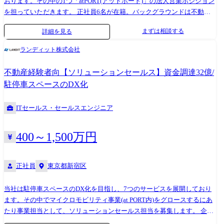
おります。その中の1つ「atPORT(アットポート)」の法人営業ポジション
を担っていただきます。 正社員6名が在籍。バックグラウンドは不動
産・ゼネコン・ソフトウェアの販売会社など様々です。 【詳細】 電動キ
まずは相談する
詳細を見る
ックボード駐車用の土地開拓 建設会社・ハウスメーカー・工務店などを
対象に、工事現場付近で必要となる駐車場の手配を代行するサービスの
ランディット株式会社
営業に取り組んでいただきます。 業務は大きく分けて新規顧客の開拓と
既存顧客に対するカスタマーサクセスの2つあります。 ●新規法人顧客の
不動産経験者向【ソリューションセールス】資金調達32億/
開拓: 新規法人営業先のリストアップ、電話/メールでのアポ取り、打
駐停車スペースのDX化
合せ、見積提示・契約等 ●既存法人顧客に対するカスタマーサクセス:
既存顧客に対するルート営業等
ITセールス・セールスエンジニア
400～1,500万円
正社員
東京都新宿区
当社は駐停車スペースのDX化を目指し、7つのサービスを展開しており
ます。その中でマイクロモビリティ事業(at PORT内)をグロースするにあ
たり事業担当として、ソリューションセールス担当を募集します。 企
画・立案から実行までお任せ致します。マイクロモビリディをはじめと