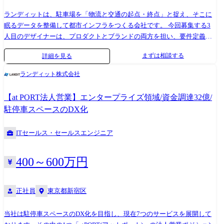
ランディットは、駐車場を「物流と交通の起点・終点」と捉え、そこに
眠るデータを整備して都市インフラをつくる会社です。 今回募集する3
人目のデザイナーは、プロダクトとブランドの両方を担い、要件定義の
上流からサービスサイト・LP・運用の仕組みづくりまでを横断していた
まずは相談する
詳細を見る
だくポジションです。 「デザインで事業成長を最大化する」状態を、一
緒に作ってくださる方を募集しています。 担当プロダクトについて、以
ランディット株式会社
下を担っていただきます。 ●プロダクトデザイン ・要件定義フェーズか
らの UX 設計・情報設計・画面設計 ・Figma によるプロトタイピング/UI
【at PORT法人営業】エンタープライズ領域/資金調達32億/
デザイン ・PM・エンジニア・ビジネスサイドとの連携、実装後レビュ
駐停車スペースのDX化
ー ・状態設計・例外設計など、詳細粒度まで落とす設計 ・改善提案(A/B
テスト、ユーザーインタビューを含む) ●ブランドデザイン ・サービスサ
ITセールス・セールスエンジニア
イト/LP の企画・デザイン ・営業資料、展示会、販促物、採用広報の制
作リード ・ブランドガイドラインを参照したトーンの一貫性担保 ●運
用・仕組みづくり ・依頼〜着手〜レビュー〜納品の運用フロー整備 ・デ
400～600万円
ザインシステム・ガイドラインの整備 ・外部パートナー/業務委託とのデ
ィレクション ・AI 時代のデザイン統合(品質管理、プロンプト・テンプ
レ整備) ご経験を踏まえて、入社後はまず 1 プロダクトをメインでご担当
正社員
東京都新宿区
いただきます。
当社は駐停車スペースのDX化を目指し、現在7つのサービスを展開して