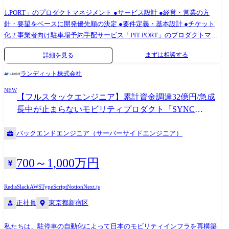
1.PORT」のプロダクトマネジメント ●サービス設計 ●経営・営業の方
針・要望をベースに開発優先順の決定 ●要件定義・基本設計 ●チケット
化 2.事業者向け駐車場予約手配サービス「PIT PORT」のプロダクトマネ
ジメント ●サービス設計 ●経営・営業の方針・要望をベースに開発優先
まずは相談する
詳細を見る
順の決定 ●要件定義 ●オフショア開発管理(日本語) 3.駐車場仲介業務のデ
ジタル化サービス「SYNC PORT」のプロダクトマネジメント ●サービス
ランディット株式会社
設計 ●経営・営業の方針・要望をベースに開発優先順の決定 ●要件定義 ●
NEW
オフショア開発管理(日本語) 4.AIカメラによる不動産管理業務の自動化
【フルスタックエンジニア】累計資金調達32億円/急成
「AIMO」 ●サービス設計 ●経営・営業の方針・要望をベースに開発優先
長中が止まらないモビリティプロダクト『SYNC
順の決定 ●要件定義 ●オフショア開発管理(日本語) ❙ サービスサイト
PORT』・『AIMO』エンジニア募集!!
AIMO: https://aimo-sys.com AIMO Parking: https://aimo-
バックエンドエンジニア（サーバーサイドエンジニア）
sys.com/parking.html PARK FLOW: https://park-flow.jp SYNC PORT:
https://sync-port.com PARK STOCK: https://park-stock.com
700～1,000万円
Redis
Slack
AWS
TypeScript
Notion
Next.js
正社員
東京都新宿区
私たちは、駐停車の自動化によって日本のモビリティインフラを再構築