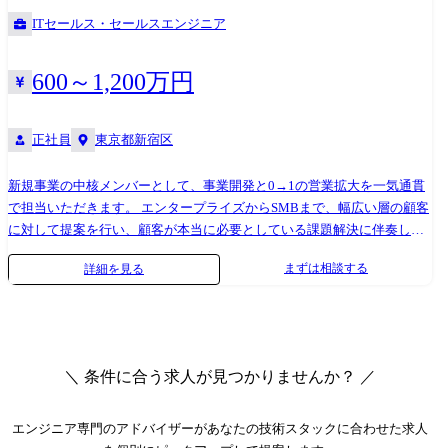
ITセールス・セールスエンジニア
600～1,200万円
正社員
東京都新宿区
新規事業の中核メンバーとして、事業開発と0→1の営業拡大を一気通貫
で担当いただきます。 エンタープライズからSMBまで、幅広い層の顧客
に対して提案を行い、顧客が本当に必要としている課題解決に伴奏しま
す。 ・プロダクトセールス ・ソリューションセールス ・ターゲット選
まずは相談する
詳細を見る
定 / 開拓 ・ターゲット顧客設定、キーアカウントへの戦略的アプローチ
・第一人者として自らによる商談・クロージング(事業の成功モデルの確
立)
＼ 条件に合う求人が見つかりませんか？ ／
エンジニア専門のアドバイザー
があなたの技術スタックに合わせた求人