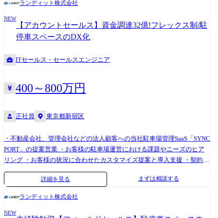
ランディット株式会社
ード 顧客の抱える課題(現場や施設の安全管理、運営効率化、不審者対応
グと最適な運用方法のご提案 ・商談～導入までのフロー管理(提案、契約
など)を深く理解する。 解決に向けたPoCプロダクトの要件定義、技術選
NEW
交渉、オンボーディングサポート) ●PIT PORTについて 「PIT PORT」
【アカウントセールス】資金調達32億!フレックス制/駐
定、フロントエンドからバックエンドまでを一気通貫での実装、MVP(最
は、空いている土地を予約制時間貸し駐車場を可能にするSaaS型プラッ
停車スペースのDX化
小限の機能を持つプロダクト)の開発を主導する。 (例:OCRを活用した業
トフォームサービスです。 <特徴> ・駐車場オーナーが「時間」単位で貸
務自動化PoC、顔認証技術を用いた建設現場の入退場管理PoCなど) ② 技
し出しできる予約システムを提供 ・利用者は事前に予約・決済でき、駐
ITセールス・セールスエンジニア
術コンサルティングと現場実装 顧客やパートナーに対し、『AIMO』の
停車における混雑や無駄を回避 ・管理コンソールにより稼働状況を可視
強みであるリアルタイム監視、異常検知、安全管理、データ活用といっ
化、集客や料金設定などもサポート
た機能を具体的に説明する。 PoC導入時の技術的なサポートや現場への
400～800万円
実装をリードし、顧客のDXを推進する。 ●ランディットの開発組織 ・
【社員対談 Vol.3 事業開発本部 / AIMO事業本部】ランディット流、強い
開発チームの作り方
正社員
東京都新宿区
(https://www.wantedly.com/companies/company_7571953/post_articles/958661
・ゼロから事業をつくるワクワク感——AIMO事業本部で挑戦する二人の
・不動産会社、管理会社などの法人顧客への当社駐車場管理SaaS「SYNC
営業ストーリー
PORT」の提案営業 ・お客様の駐車場運営における課題やニーズのヒア
(https://www.wantedly.com/companies/company_7571953/post_articles/100260
リング ・お客様の状況に合わせたカスタマイズ提案と導入支援 ・契約後
●サービスサイト SYNC PORT: https://sync-port.com PARK STOCK:
の運用サポートとアフターフォロー ・既存顧客との関係強化と追加提案
https://park-stock.com
まずは相談する
詳細を見る
ランディット株式会社
NEW