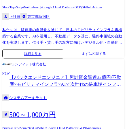
Slack
TypeScript
Notion
Next.js
Google Cloud Platform(GCP)
GitHub Actions
正社員
東京都新宿区
私たちは、駐停車の自動化を通じて、日本のモビリティインフラを再構
築する企業です。AIを活用し、不動産データを基に、駐停車領域の自動
化を実現します。借り手・貸し手の双方に向けたデジタル化・自動化サ
ービスで、情報の非対称性を解消し、革新的なソリューションを提供し
まずは相談する
詳細を見る
ています。 「SYNC PORT」は、駐車場運営を効率化・最適化するSaaSで
す。 駐車場管理はもちろん、集客支援や申込管理、書類管理のデジタル
ランディット株式会社
化を一貫して行うことができます。「SYNC PORT」で管理された駐車場
NEW
情報は、駐車場ポータルサイト「PARK STOCK」に連動し、利用者がオ
【バックエンドエンジニア】累計資金調達32億円/不動
ンラインで申込から契約ができる仕組みを提供しています。 ローンチ前
産×モビリティインフラ×AIで次世代の駐車場インフラ
にも関わらず、多くの企業様から導入やトライアルのご要望をいただい
築き上げませんか?
ており、今後の更なる拡大に備えて、エンジニア組織の強化を目指して
システムアーキテクト
います。特に、「SYNC PORT」のプロダクト開発を最前線でリードし、
顧客のニーズに素早く応えるための体制強化が急務です。 ●業務内容 今
回募集しているフルスタックエンジニアには、開発の最前線で「SYNC
500～1,000万円
PORT」の進化をリードしていただきます。単なる開発にとどまらず、ビ
ジネス要件を深く理解し、ユーザー視点での要件定義や仕様策定といっ
Firebase
TypeScript
Next.js
Python
Google Cloud Platform(GCP)
Kubernetes