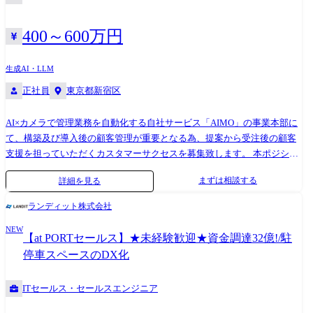
400～600万円
生成AI・LLM
正社員
東京都新宿区
AI×カメラで管理業務を自動化する自社サービス「AIMO」の事業本部に
て、構築及び導入後の顧客管理が重要となる為、提案から受注後の顧客
支援を担っていただくカスタマーサクセスを募集致します。 本ポジショ
ンは営業の提案段階から伴走型ソリューション提案をサポートしていた
まずは相談する
詳細を見る
だきます。 ・大手の駐車場運営事業者、スーパーゼネコン、デベロッパ
ーなどの法人顧客へ当社のAI×カメラで管理業務を自動化のソリューショ
ランディット株式会社
ン提案支援 ・お客様の状況に合わせたカスタマイズ導入支援 ・契約書作
NEW
成、締結 ・製品の在庫管理及び発注処理
【at PORTセールス】★未経験歓迎★資金調達32億!/駐
停車スペースのDX化
ITセールス・セールスエンジニア