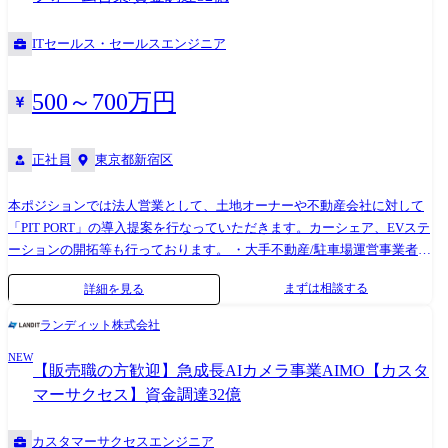
ITセールス・セールスエンジニア
500～700万円
正社員
東京都新宿区
本ポジションでは法人営業として、土地オーナーや不動産会社に対して
「PIT PORT」の導入提案を行なっていただきます。カーシェア、EVステ
ーションの開拓等も行っております。 ・大手不動産/駐車場運営事業者、
不動産オーナー、管理会社への新規営業・提案活動 ・顧客ごとの課題ヒ
まずは相談する
詳細を見る
アリングと最適な運用方法のご提案 ・商談～導入までのフロー管理 ※当
部は大手企業や個人事業主など、様々な経験をしてきたチーム員で構成
ランディット株式会社
されており、事業拡大に向けて自由闊達な取り進めが特徴です。
NEW
【販売職の方歓迎】急成長AIカメラ事業AIMO【カスタ
マーサクセス】資金調達32億
カスタマーサクセスエンジニア