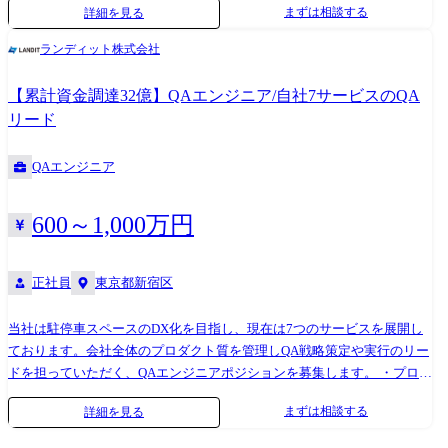
まずは相談する
詳細を見る
する、遊休土地の仕入れ営業を担当いただける方を募集いたします。
【主な業務】 1.地主、不動産会社等、遊休不動産の活用をしたい方への
ランディット株式会社
提案営業 2.営業戦略の立案/遂行
【累計資金調達32億】QAエンジニア/自社7サービスのQA
リード
QAエンジニア
600～1,000万円
正社員
東京都新宿区
当社は駐停車スペースのDX化を目指し、現在は7つのサービスを展開し
ております。会社全体のプロダクト質を管理しQA戦略策定や実行のリー
ドを担っていただく、QAエンジニアポジションを募集します。 ・プロダ
クトビジョン・事業戦略・組織状況を踏まえたあるべき品質の定義 ・ミ
まずは相談する
詳細を見る
ッション達成のためのQA体制や仕組みの構築(QAメンバーの育成や採用
含む) ・テスト戦略の策定、テスト計画・設計・実行のリード ・プロダ