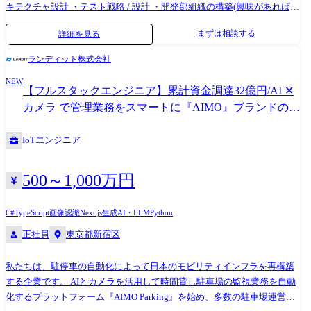
インフラを築き上げましょう。 ●開発環境: ・バックエン
キテクチャ設計 ・テスト戦略 / 設計 ・開発部組織の構築(興味があれば)
ド:Typescript(Nest.js) ・ミドルウェア:Hasura ・フロントエン
●開発環境: ・React.js ・Next.js ・Tailwind CSS ・Styled Component ・
まずは相談する
詳細を見る
ド:TypeScript, Nextjs ・インフラ:GCP(Cloud Run) ・データベー
Firebase Hosting ・Cloud Run <サービスサイト> PARK FLOW: https://park-
ス:PostgreSQL(Cloud SQL)、Big Query、Redis ・モニタリング:Cloud
flow.jp PARK STOCK: https://park-stock.com ●アウトバウンド、掘り起こ
ランディット株式会社
Monitaring ・CI/CD:GitHub Actions ・プロジェクト管理:Notion, Backlog
しの管理 ●架電接触に伴う顧客情報の収集/蓄積と組織全体へのフィー
・チャット:Slack ・ナレッジツール:Notion ●業務内容 ・ベンダーチーム
NEW
ドバック ●社内との連携サポート
【フルスタックエンジニア】累計資金調達32億円/AI ✕
と共同して新規機能開発と既存機能の改修 ・障害発生の監視と原因調査
カメラ で管理業務をスマートに『AIMO』ブランドの
・IoT と ソフトウェア を繋げる開発 ・ベンダー依存から内製化に向けた
Bizdevエンジニア(PoC開発/推進リード) 募集!!
ナレッジ共有基盤の構築 ●抱えている課題・一緒にやりたいこと ・内製
IoTエンジニア
化推進! ・バックエンドのアーキテクチャーのリファクタ ・IoT ✕ ソフト
ウェア のナレッジ向上 ●ランディットの開発組織 ・【社員対談 Vol.3 事
業開発本部 / AIMO事業本部】ランディット流、強い開発チームの作り方
500～1,000万円
(https://www.wantedly.com/companies/company_7571953/post_articles/958661
・【インターン生企画vol.3】在学中、4社でのインターンを経験。内定
C#
TypeScript
画像認識
Next.js
生成AI・LLM
Python
先を辞退してランディットの社員になることを決意した理由。
正社員
東京都新宿区
(https://www.wantedly.com/companies/company_7571953/post_articles/487291
・【社員の1日vol.2】デザイン一筋だった有山さんがプロダクトマネジ
メントを全うするために日々取り組むこととは
私たちは、駐停車の自動化によって日本のモビリティインフラを再構築
(https://www.wantedly.com/companies/company_7571953/post_articles/454461
する企業です。 AIとカメラを活用して時間貸し駐車場の監視業務を自動
●サービスサイト AIMO: https://aimo-sys.com AIMO Parking: https://aimo-
化するプラットフォーム『AIMO Parking』を始め、多数の駐車場運営事