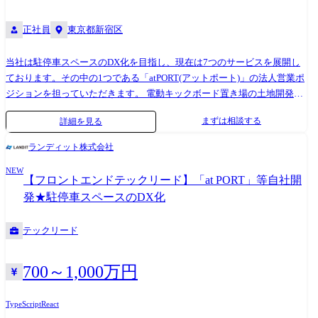
正社員
東京都新宿区
当社は駐停車スペースのDX化を目指し、現在は7つのサービスを展開し
ております。その中の1つである「atPORT(アットポート)」の法人営業ポ
ジションを担っていただきます。 電動キックボード置き場の土地開発・
建設会社・ハウスメーカー・工務店などを対象に、工事現場付近で必要
まずは相談する
詳細を見る
となる駐車場の手配を代行するサービスの営業に取り組んでいただきま
す。 業務は大きく分けて新規顧客の開拓と既存顧客に対するカスタマー
ランディット株式会社
サクセスの2つあります。 ●新規法人顧客の開拓: 新規法人営業先のリ
NEW
ストアップ、電話/メールでのアポ取り、打合せ、見積提示・契約等 ●既
【フロントエンドテックリード】「at PORT」等自社開
存法人顧客に対するカスタマーサクセス: 既存顧客に対するルート営業
発★駐停車スペースのDX化
等
テックリード
700～1,000万円
TypeScript
React