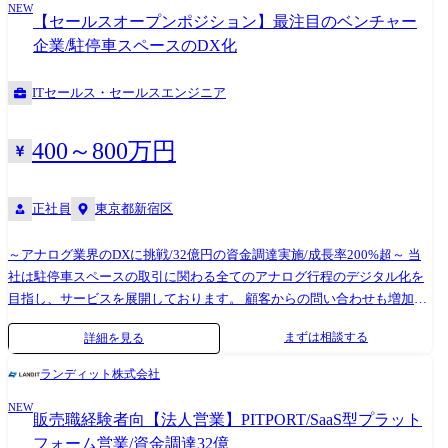
NEW
ールでのアポ取り、打合せ、見積提示・契約等 ●既存法人顧客に対する
【セールスオープンポジション】最注目のベンチャー
カスタマーサクセス: 既存顧客に対するルート営業等
企業/駐停車スペースのDX化
ITセールス・セールスエンジニア
400～800万円
正社員
東京都新宿区
～アナログ業界のDXに挑戦/32億円の資金調達実施/成長率200%超～ 当
社は駐停車スペースの取引に関わる全てのアナログ行程のデジタル化を
目指し、サービスを展開しております。 顧客からの問い合わせも増加し
市場と事業は順調に伸びていますが、事業成長に人員が追い付いていま
まずは相談する
詳細を見る
せん。 今回は急成長中の当社にて共に会社を大きくしてくれる営業職を
募集いたします。 主に不動産管理会社、建設現場、商業施設など駐車場
ランディット株式会社
を保有する企業に対して営業していただきます。 アポ獲得～受注後のフ
NEW
ォローまで一気通貫で担うポジションです。
販売職経験者向【法人営業】PITPORT/SaaS型プラット
フォーム営業/資金調達32億