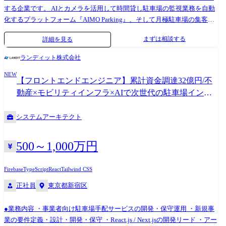
する企業です。 AIとカメラを活用して時間貸し駐車場の監視業務を自動
化するプラットフォーム『AIMO Parking』、そして月極駐車場の集客力
向上・業務効率化を実現する『SYNC PORT』。この2つのサービスで駐
まずは相談する
詳細を見る
停車領域の自動化を推進しています。 さらに、『AIMO Parking』や
『SYNC PORT』で自動更新される満空情報は、時間貸し駐車場サイト
ランディット株式会社
『PARK FLOW』や月極駐車場サイト『PARK STOCK』にリアルタイムで
NEW
反映されます。これにより、駐車場利用者はすぐに、そして条件にぴっ
【フロントエンドエンジニア】累計資金調達32億円/不
たりの空き駐車場を見つけることができます。 このように、貸し手・借
動産×モビリティインフラ×AIで次世代の駐車場インフ
り手の双方に向けたデジタル化・自動化サービスを提供することで、情
ラ築き上げませんか？
報の非対称性を解消し、革新的なソリューションを生み出しています。
システムアーキテクト
ローンチから1年足らずで、既に多くの企業様から導入やトライアルのご
要望をいただいており、さらなる事業拡大に備えてエンジニア組織の強
化が急務となっています。特に、『AIMO Parking』と『PARK FLOW』の
500～1,000万円
プロダクト開発を最前線でリードし、顧客のニーズに素早く応える体制
を整えたいと考えています。 今回募集するプロダクトエンジニアの方に
Firebase
TypeScript
React
Tailwind CSS
は、開発の最前線で『AIMO』の進化をリードしていただきます。 単な
正社員
東京都新宿区
る開発にとどまらず、ビジネス要件を深く理解し、どのようなユーザー
のどんな課題を解決するのかを明確化する、要件定義や仕様策定といっ
た上流工程にも積極的に関与していただきたいと考えています。 日々の
●業務内容 ・事業者向け駐車場手配サービスの開発・保守運用 ・新規事
進化を遂げるための土台作りから携わり、私たちと共に次世代の駐停車
業の要件定義・設計・開発・保守 ・React.js / Next.jsの開発リード ・アー