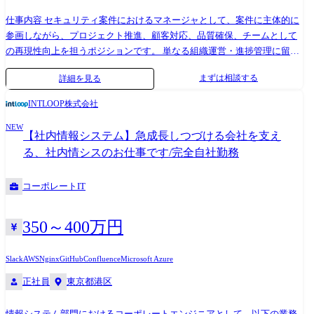
ムエンジニアの場合 ●販売管理システム刷新に伴うシステム領域の要件
定義支援 マネジメント業務領域のToBe業務に基づくシステム機能設計、
仕事内容 セキュリティ案件におけるマネージャとして、案件に主体的に
システム要件及び機能設計の支援 併せてそれに付随するインターフェー
参画しながら、プロジェクト推進、顧客対応、品質確保、チームとして
ス・データ基盤の設計とマスターへの落とし込みの支援 ●クレジットカ
の再現性向上を担うポジションです。 単なる組織運営・進捗管理に留ま
ード決済システム開発業務支援 社内業務システムの新規/保守開発プロジ
らず、プロジェクトマネジメントや PMO の立場での案件推進、あるいは
まずは相談する
詳細を見る
ェクトにおけるエンドユーザ支援 ユーザサイドに立った、要件定義/運用
専門性を活かしたコンサルティング支援を通じて、主力領域や取り扱い
構築等の支援や開発ベンダー管理/社内調整等のコミュニケーション管理
製品の拡大、チーム体制の組成や案件価値向上に貢献いただくことを期
INTLOOP株式会社
を支援 クラウドエンジニアの場合 ●製造業におけるIoTプラットフォーム
待します。 ・主力領域の導入案件・運用保守案件における案件リード、
事業推進支援 IoTプラットフォームを稼働させるクラウド基盤の構築検
NEW
提案活動 ・主力領域に関連した顧客要件の整理、提案支援、設計方針の
【社内情報システム】急成長しつづける会社を支え
討支援 業務要件定義やクラウドの選定から構築までを一貫して支援 ●オ
整理、体制・進行計画の策定などのプリセールス・技術支援活動 ・主力
る、社内情シスのお仕事です/完全自社勤務
ンプレ環境からAWSへの移行支援 現行のオンプレ環境での機能調査・要
領域の製品導入案件におけるプロジェクトマネージャ/リーダーとしてプ
件調整とAWS移行後の適応試験の支援 AWS移行においては、移行計画の
ロジェクト推進、顧客対応、課題整理、進捗管理 ・主力領域の製品導入
コーポレートIT
策定から基盤構築までを一貫して支援 QAコンサルタントの場合 ●テスト
案件におけるPMO の立場での案件参画を通じた、全体推進、課題管理、
業務全般支援 テスト計画から設計、実施、結果検証レポートの作成、報
関係者調整、報告支援 ・主力領域に関連した運用保守案件における運用
告 テスト自動実行ツールの実行準備と結果検証、専用設計書の作成、ツ
監視マネージャとして運用整理、手順・フロー整備、課題管理、改善提
350～400万円
ールの実行結果検証 上記プロジェクト推進のための管理ポジションとし
案 ・専門性を活かしたコンサルティング支援、顧客課題整理、技術・運
てPMの枠もございます。
用観点からの改善提案 ・若手・中堅エンジニアの育成、レビュー、アサ
Slack
AWS
Nginx
GitHub
Confluence
Microsoft Azure
イン支援 ・標準成果物、テンプレート、ナレッジの整備・横展開 ・必要
正社員
東京都港区
に応じて、インフラ/NW系を含む関連案件への参画や周辺領域との橋渡
し
情報システム部門におけるコーポレートエンジニアとして、以下の業務