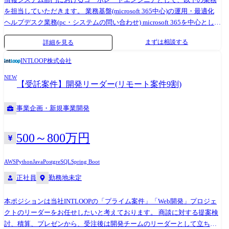
を担当していただきます。 業務基盤(microsoft 365中心)の運用・最適化
ヘルプデスク業務(pc・システムの問い合わせ) microsoft 365を中心とした
グループウェアの管理(ライセンス管理、機能設定、セキュリティ対応な
まずは相談する
詳細を見る
ど) 社内アカウント管理(microsoft 365 / azure ad / vpn等) it資産・mdm管理
(intune) 社内ユーザーサポート(ヘルプデスク) zendeskを通じた問合せ対
INTLOOP株式会社
応(1日5~8件、1日2時間程度) 社内向け手順書の作成 ---利用技術・ツール-
NEW
-- microsoft 365 - azure active directory - intune - sharepoint online - teams -
【受託案件】開発リーダー(リモート案件9割)
power automate, powershell aws, azure cisco meraki(l3/l2sw, ルーター等)
auth0, sendgrid, github gas(google apps script) slack, zoom, zendesk
事業企画・新規事業開発
chatgpt,claude,copilot
500～800万円
AWS
Python
Java
PostgreSQL
Spring Boot
正社員
勤務地未定
本ポジションは当社INTLOOPの「プライム案件」「Web開発」プロジェ
クトのリーダーをお任せしたいと考えております。 商談に対する提案検
討、積算、プレゼンから、受注後は開発チームのリーダーとして立ち上