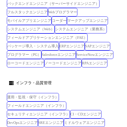
バックエンドエンジニア（サーバーサイドエンジニア）
フルスタックエンジニア
Webプログラマー
モバイルアプリエンジニア
コーダー
マークアップエンジニア
システムエンジニア（Web）
システムエンジニア（業務系）
フィールドアプリケーションエンジニア（FAE）
パッケージ導入・システム導入
ERPエンジニア
SAPエンジニア
プログラマー（PG）
Salesforceエンジニア
ServiceNowエンジニア
ローコードエンジニア
ノーコードエンジニア
RPAエンジニア
インフラ・品質管理
運用・監視・保守（インフラ）
フィールドエンジニア（インフラ）
セキュリティエンジニア（インフラ）
CI・CDエンジニア
DevOpsエンジニア
SREエンジニア
ミドルウェアエンジニア