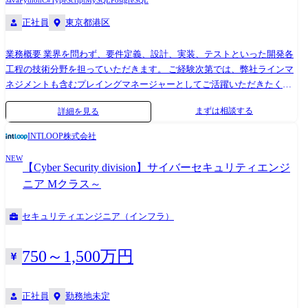
Java
Python
C#
TypeScript
MySQL
PostgreSQL
正社員
東京都港区
業務概要 業界を問わず、要件定義、設計、実装、テストといった開発各
工程の技術分野を担っていただきます。 ご経験次第では、弊社ラインマ
ネジメントも含むプレイングマネージャーとしてご活躍いただきたく考
えております。 職種としては下記の様な業務系SE/クラウド/QAコンサル
まずは相談する
詳細を見る
タントといった枠でご案内いたします。 上流工程やプロジェクト推進
(PM/PL)を担える方には、ご経験とご希望に応じて要件定義〜推進・品質
INTLOOP株式会社
管理までをリードいただく役割も想定しています。 ※その後、ご経験に
NEW
合わせて「IT Director/IT Architect/SE/PG」に振り分け、業務をお任せし
【Cyber Security division】サイバーセキュリティエンジ
ます。 IT Directorの定義:システム構築にあたり採用する技術を選定し指
ニア Mクラス～
針を定め推進することができるスキルを持つ人 IT Architectの定義: シス
テム構築にあたり効率性あるいは発展性を担保するにはどういう設計に
セキュリティエンジニア（インフラ）
したら良いか考え推進することができるスキルを持つ人 ・システム全体
に関する設計やディレクション ・アプリ設計やAPI設計 ・プログラム実
装(オブジェクト指向世代以降の各種言語) ・クラウドインフラ設計 ・イ
750～1,500万円
ンフラ構築(IaC等) ・ミドルウェアパッケージ展開および構築 ・各種テス
ト推進 ・その他諸々の関連作業、リーダーとしてのとりまとめ、など 職
務詳細 下記のような職種/プロジェクト例がございます。 業務系システ
正社員
勤務地未定