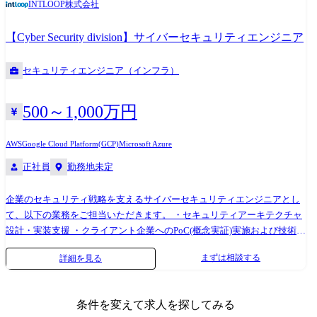
INTLOOP株式会社
管理までをリードいただく役割も想定しています。 ※その後、ご経験に
合わせて「it director/it architect/se/pg」に振り分け、業務をお任せしま
【Cyber Security division】サイバーセキュリティエンジニア
す。 it directorの定義:システム構築にあたり採用する技術を選定し指針を
定め推進することができるスキルを持つ人 it architectの定義: システム構
セキュリティエンジニア（インフラ）
築にあたり効率性あるいは発展性を担保するにはどういう設計にしたら
良いか考え推進することができるスキルを持つ人 ・システム全体に関す
る設計やディレクション ・アプリ設計やapi設計 ・プログラム実装(オブ
500～1,000万円
ジェクト指向世代以降の各種言語) ・クラウドインフラ設計 ・インフラ
構築(iac等) ・ミドルウェアパッケージ展開および構築 ・各種テスト推進
AWS
Google Cloud Platform(GCP)
Microsoft Azure
・その他諸々の関連作業、リーダーとしてのとりまとめ、など 職務詳細
正社員
勤務地未定
下記のような職種/プロジェクト例がございます。 業務系システムエンジ
ニアの場合 ●販売管理システム刷新に伴うシステム領域の要件定義支援
企業のセキュリティ戦略を支えるサイバーセキュリティエンジニアとし
マネジメント業務領域のtobe業務に基づくシステム機能設計、システム
て、以下の業務をご担当いただきます。 ・セキュリティアーキテクチャ
要件及び機能設計の支援 併せてそれに付随するインターフェース・デー
設計・実装支援 ・クライアント企業へのPoC(概念実証)実施および技術評
タ基盤の設計とマスターへの落とし込みの支援 ●クレジットカード決済
価 ・最新のセキュリティ製品やクラウドサービスの導入・展開支援
システム開発業務支援 社内業務システムの新規/保守開発プロジェクトに
まずは相談する
詳細を見る
(例:Zscaler,Paloaltonetworks, CloudFlare,Wiz,CrowdStrike,Splunk,等) ・顧客
おけるエンドユーザ支援 ユーザサイドに立った、要件定義/運用構築等の
への技術トレーニング・ナレッジトランスファーの提供 ・最新脅威動
支援や開発ベンダー管理/社内調整等のコミュニケーション管理を支援 ク
向・技術トレンドの調査および社内共有 クライアントは国内大手企業・
ラウドエンジニアの場合 ●製造業におけるiotプラットフォーム事業推進
条件を変えて求人を探してみる
グローバル企業が中心で、戦略的な視点と技術的な深さの両方が求めら
支援 iotプラットフォームを稼働させるクラウド基盤の構築検討支援 業務