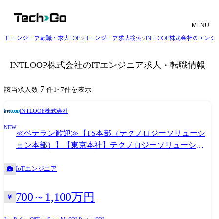
MENU
ITエンジニア転職・求人TOP
>
ITエンジニア求人検索
>
INTLOOP株式会社のエン
INTLOOP株式会社のITエンジニア求人・転職情報
7
該当求人数
件
1
~
7
件を表示
INTLOOP株式会社
NEW
≪ベテラン歓迎≫【TS本部（テクノロジーソリューシ
ョン本部）】【東京本社】テクノロジーソリューショ
ンエンジニア
IoTエンジニア
700～1,100万円