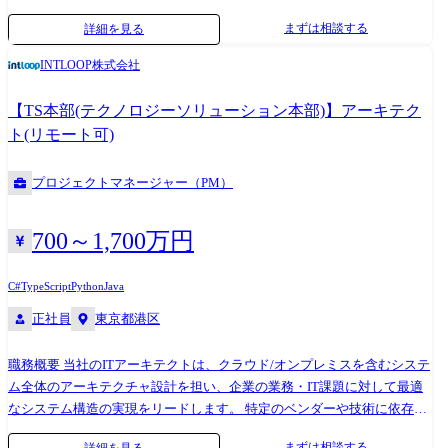
げ、進行管理、品質管理などプロジェクトを推進していただきます。 ※
まずは相談する
詳細を見る
こちらのポジションは札幌拠点が担っておりますが、リモート求人のた
め、札幌近郊にお住まいでない方でもご応募が可能です。 <業務詳細> 受
INTLOOP株式会社
託案件、Web開発の企画/要件定義/開発 ●いずれのプロジェクトも、要件
定義よりも更に前のフェーズからの参画が想定されます。 ●INTLOOPは
【TS本部(テクノロジーソリューション本部)】アーキテク
コンサルと開発という両面から広いネットワークを擁しており、最上流
ト(リモート可)
～デリバリーまで、幅広いニーズに対応することが可能です。 ●また、
その規模も小規模～大規模案件まで、機動力をもってオールラウンドに
プロジェクトマネージャー（PM）
対応ができる体制を整えています。 <プロジェクト例> ●自社サービス
(Webラーニングシステム)開発 ・開発環境:AWS ・開発言語:Python ・
FW:Django ・DB:MariaDB ●営業支援システム開発 ・開発環境:AWS ・開
700～1,700万円
発言語:Java ・FW:Spring boot ・DB:PostgreSQL ●大手商社の新規ECサイ
ト開発 ・開発環境:AWS ・開発言語:PHP ・FW:Laravel ・DB:MySQL ●ク
C#
TypeScript
Python
Java
ロスプラットフォームでの顧客管理アプリ開発 ・開発環境:AWS ・開発
正社員
東京都港区
言語:JavaScript、Kotlin、Swift ・FW:ReactNative <今後の展望> 札幌拠点
及び全国のリモート開発拠点では、年間5-10名以上のエンジニアを新規
採用し拡大を図る予定です。 コンサル案件から開発につながる機会が非
職務概要 当社のITアーキテクトは、クラウド/オンプレミスを含むシステ
常に多く、当社が得意とする上流から携わるWebサービス開発を拡大
ム全体のアーキテクチャ設計を担い、企業の業務・IT課題に対して最適
し、 今後はエッジAIを活用した新規案件に注力していく予定です。 多様
なシステム構造の実現をリードします。 特定のベンダーや技術に依存せ
な技術に対応できる体制を整備し、リモート開発の拠点として拡大させ
ず、約5万名のプロフェッショナルネットワークを活用しながら、ゼロベ
まずは相談する
詳細を見る