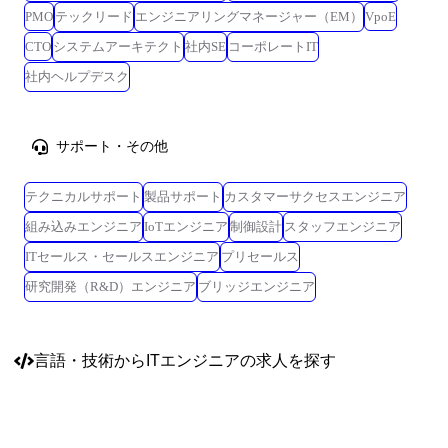
PMO
テックリード
エンジニアリングマネージャー（EM）
VpoE
CTO
システムアーキテクト
社内SE
コーポレートIT
社内ヘルプデスク
サポート・その他
テクニカルサポート
製品サポート
カスタマーサクセスエンジニア
組み込みエンジニア
IoTエンジニア
制御設計
スタッフエンジニア
ITセールス・セールスエンジニア
プリセールス
研究開発（R&D）エンジニア
ブリッジエンジニア
言語・技術
からITエンジニアの求人を探す