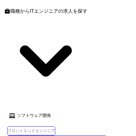
れます。
要件定義やクラウドの選定から構築までを一貫して支援 ●オンプレ環境
からawsへの移行支援 現行のオンプレ環境での機能調査・要件調整とaws
職種
からITエンジニアの求人を探す
移行後の適応試験の支援 aws移行においては、移行計画の策定から基盤
構築までを一貫して支援 qaコンサルタントの場合 ●テスト業務全般支援
テスト計画から設計、実施、結果検証レポートの作成、報告 テスト自動
実行ツールの実行準備と結果検証、専用設計書の作成、ツールの実行結
果検証 上記プロジェクト推進のための管理ポジションとしてpmの枠もご
ざいます。
ソフトウェア開発
フロントエンドエンジニア