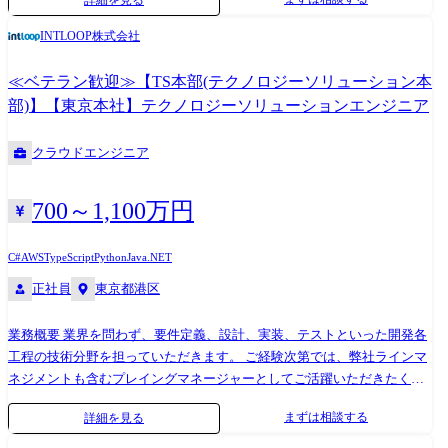
ることを目指しています。 将来的には、リモート開発拠点を全国に広
ースで技術選定・アーキテクチャ設計を行い、ビジネスと技術の両面か
げ、フリーランスも交えたバーチャル組織を要するエコシステム体制を
らプロジェクト成功に貢献します。 業務内容 ・システム全体のアーキテ
INTLOOP株式会社
構築したいと考えております。 ※エッジAI活用につい
クチャ設計(アプリ/API/インフラ) ・技術選定およびアーキテクチャ方針
て:https://www.intloop.com/news/20240924/
の策定 ・業務要件・非機能要件を踏まえた設計および技術的意思決定 ・
≪ベテラン歓迎≫【TS本部(テクノロジーソリューション本
技術課題・リスクの特定および解決方針の提示 ・ステークホルダーとの
部)】【東京本社】テクノロジーソリューションエンジニア
合意形成(顧客・経営層含む) ・開発チームの技術リードおよび品質担保
募集職種の期待役割 本ポジションは、プロジェクトにおける技術責任者
クラウドエンジニア
として、アーキテクチャ設計および技術意思決定をリードいただきま
す。単なる設計に留まらず、業務要件と技術要件の両立を図りながら、
ビジネス成果に直結するシステム構築を推進する役割を期待していま
700～1,100万円
す。 プロジェクト例 ・業務系システム刷新における全体アーキテクチャ
設計 ・クラウド移行/クラウドネイティブ基盤構築 ・IoTプラットフォー
C#
AWS
TypeScript
Python
Java
.NET
ム/データ基盤構想策定 ・テスト戦略・品質改善プロセスの設計 メッセ
正社員
東京都港区
ージ 既存の技術やアーキテクチャに縛られず、あるべきシステムをゼロ
ベースで設計できる環境です。 技術的な最適解を追求し、設計に責任を
持ちたい方を歓迎します。
業務概要 業界を問わず、要件定義、設計、実装、テストといった開発各
工程の技術分野を担っていただきます。 ご経験次第では、弊社ラインマ
ネジメントも含むプレイングマネージャーとしてご活躍いただきたく考
えております。 職種としては下記の様な業務系se/クラウド/qaコンサル
まずは相談する
詳細を見る
タントといった枠でご案内いたします。 上流工程やプロジェクト推進
(pm/pl)を担える方には、ご経験とご希望に応じて要件定義〜推進・品質