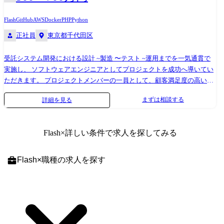
●AI:Python/Numpy/Pandas/Pytorch/OpenCV ●AI開発ツール:Devin/Claude
ト推進 ・BI( Tableau )ツールによるデータの見える化(レポーティング・
Code/v0.dev/GitHub Copilot/Gemini
KPIダッシュボード作成) ・SQL/Python 等を用いた大規模データベースの
Flash
GitHub
AWS
Docker
PHP
Python
データハンドリングや分析環境の整備 ・顧客行動やCVRデータからの課
正社員
東京都千代田区
題発見と改善提案 ・エンジニアとの協働によるデータ基盤構築、データ
分析基盤の整備、分析オペレーション改善、社内へのナレッジシェア
受託システム開発における設計 ~製造 〜テスト ~運用までを一気通貫で
実施し、 ソフトウェアエンジニアとしてプロジェクトを成功へ導いてい
ただきます。 プロジェクトメンバーの一員として、顧客満足度の高いシ
ステムを開発するために 意見を出し合いながら問題を解決していくこと
まずは相談する
詳細を見る
が求められます。 【変更の範囲※1】 会社内の全ての業務、客先の業
務、将来的に出向を実施した場合は出向先の全ての業務(ただし本人と相
談の上で決定します) ※1 「変更の範囲」とは、将来の配置転換などによ
Flash
×詳しい条件で求人を探してみる
って変わり得る就業場所・業務の範囲を指します。 具体的な仕事内容 ●
基本設計 ●詳細設計 ●製造 ●テスト ●運用 ●ソースコードレビュー(案件内
で実施) ●各種ミーティング 使用技術 PHP(Laravel)、Python、node.js、C#
Flash
×
職種
の求人を探す
MySQL、PostgreSQL Github、Docker、AWS