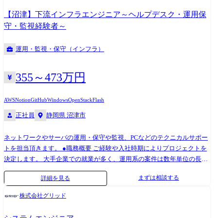
ます。 ※実際の機材設定やプログラミングは、協力会社へ発注し、開発
【沼津】下流インフラエンジニア～ヘルプデスク・運用保
作業を推進することになります。 職務詳細 ●IT/IoTのサイバーセキュリ
守・監視経験者～
ティに係るエンジニアリング。 ・中央省庁に対してヒアリングを行い、
ニーズを収集、集約、分析 ・聴取したニーズを踏まえ、サイバーセキュ
運用・監視・保守（インフラ）
リティに係わる事業の企画立案 ・ニーズの擦り合わせと並行して、上記
システムの構築 ・研究開発部門、製品事業部及び他社製品ベンダーと意
見、工程等の調整 ・組織の内外と協調し、上記に係わるソリューション
355～473万円
サービスの構成検討を推進 携わる事業・ビジネス・サービス・製品など
サイバーセキュリティ事業はディフェンスシステム事業部の重要事業分
AWS
Notion
GitHub
Windows
OpenStack
Flash
野であり、主に国家安全保障などに係るお客様(国家機関など)の情報セキ
正社員
静岡県 沼津市
ュリティ確保のためのソリューション(システム、サービス、製品など)を
提供する事業です。 サイバーセキュリティ業務とは、高度なセキュリテ
ィ機能が求められる情報システムの設計・開発・運用支援を行います。
ネットワークやサーバの運用・保守や監視、PCなどのテクニカルサポー
お客様の環境等において想定される脅威の分析、対応方針の策定、各種
トを担当頂きます。 ●職務概要 ご経験や入社時期によりプロジェクトを
機能の設計・開発、セキュリティ機能の実装保証等を行います。また、
決定します。 大手企業での就業が多く、運用系の案件は数年単位の長期
ネットワークの設計・構築、お客様へのセキュリティ訓練・演習、独自
に及びます。 データセンターの移転に関するプロジェクトや、ハード機
まずは相談する
詳細を見る
暗号製品の提供なども実施しています。 当ポジションでは、お客さまの
器メーカーからの依頼によるテクニカルサポートもあります。 また、ご
セキュリティ対策の中核を担うSOC(Security Operation Center)ついて、ソ
経験に応じ、将来はネットワークやサーバの構築や設計など、上流工程
株式会社グリッド
リューション提案段階から設計・開発、運用フェーズまでの設計・開発
へチャレンジしていただくなどキャリアアップが可能な環境です。 ●プ
等を幅広く担当いただきます。技術的には、NIST-SP800、ISO15408等の
ロジェクト例 ・SaaS型監視サービスやバックアップサービス等の維持運