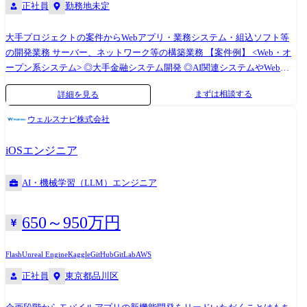
正社員
勤務地未定
大手プロジェクトの案件からWebアプリ・業務システム・組込ソフト等
の開発業務 サーバー、ネットワーク等の構築業務 【案件例】 <Web・オ
ープン系システム> ◎大手金融システム開発 ◎AI関連システムやWebア
プリの開発 ◎Androidアプリ、スマートフォン分野での各種開発 ◎ECサ
まずは相談する
詳細を見る
イト、ポータルサイトの開発 <業務系システム> ◎顧客管理システム開発
◎医療・福祉系システム開発 ◎顧客向けシステム開発・運用・保守 <組
ウェルスナビ株式会社
込制御ソフトウェア開発> ◎車載系制御システム開発 ◎IoT画像処理制御
開発 <インフラ構築> ◎大手Sier社内情報基盤構築PJ(Windows Server) ◎大
iOSエンジニア
手メーカー基幹システムクラウド構築(AWS,Azure,Google) ◎インフラ仮
想基盤構築(Citrix,Vmware) ◎基幹ネットワークの更改(設計、構築、導入
AI・機械学習（LLM）エンジニア
支援) (変更の範囲)会社の定める業務
650～950万円
Flash
Unreal Engine
Kaggle
GitHub
GitLab
AWS
正社員
東京都品川区