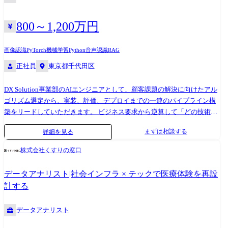
ー、大手船舶会社向け) ・発電計画最適化システム(主要電力会社向け) ・
高速道路渋滞予測システム(主要高速道路管理会社向け) ・製造業向け需
要予測・生産計画自動立案システム(大手メーカー向け) ・自社SaaSプラ
800～1,200万円
ットフォーム「ReNom Apps」の企画・設計・開発 ●仕事内容 ・要件定
義・技術選定:顧客の業務課題に基づいた機能要件のヒアリング、整理、
画像認識
PyTorch
機械学習
Python
音声認識
RAG
および最適な技術スタックの検討 ・システム設計:データベース(論理・
正社員
東京都千代田区
物理設計)およびAPI・エンドポイントの設計 ・開発・品質管理:設計に基
づく効率的なアプリケーション実装、および自動テストを含む品質保証
DX Solution事業部のAIエンジニアとして、顧客課題の解決に向けたアル
・プロジェクトマネジメント:開発進捗の管理、技術的課題の特定と解
ゴリズム選定から、実装、評価、デプロイまでの一連のパイプライン構
決、チームのデリバリー品質のコントロール ・プロダクト開発:自社プロ
築をリードしていただきます。 ビジネス要求から逆算して「どの技術を
ダクト(ReNom Apps)における新規機能セットの要件検討および開発
使うべきか」を選定し、自ら手を動かして実装・検証を行うポジション
まずは相談する
詳細を見る
です。 【具体的なタスク例】 ●課題の数理的定式化と論文サーベイ
(Research & Design) 顧客の「なんとなくの悩み」を、機械学習で解ける
株式会社くすりの窓口
タスク(分類、回帰、生成、最適化等)に落とし込みます。 関連する最新
論文(NeurIPS, CVPR, KDD等)を調査し、ビジネス制約(推論速度、コス
データアナリスト|社会インフラ × テックで医療体験を再設
ト、データ量)に合わせた最適な手法を選定します。 ●SOTAモデルの実装
計する
と検証 (Implementation) 選定した論文の手法(Loss関数、Optimizer、独自
レイヤー等)を、PyTorch等を用いてスクラッチ、あるいは既存実装をベ
データアナリスト
ースに再現・実装します。 実際の顧客データを用いて、アルゴリズムの
精度検証サイクルを自律的に回します。 ●プロダクションレベルのコー