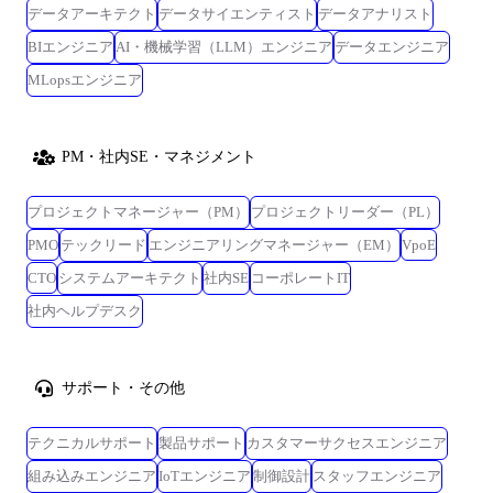
データアーキテクト
データサイエンティスト
データアナリスト
BIエンジニア
AI・機械学習（LLM）エンジニア
データエンジニア
MLopsエンジニア
PM・社内SE・マネジメント
プロジェクトマネージャー（PM）
プロジェクトリーダー（PL）
PMO
テックリード
エンジニアリングマネージャー（EM）
VpoE
CTO
システムアーキテクト
社内SE
コーポレートIT
社内ヘルプデスク
サポート・その他
テクニカルサポート
製品サポート
カスタマーサクセスエンジニア
組み込みエンジニア
IoTエンジニア
制御設計
スタッフエンジニア