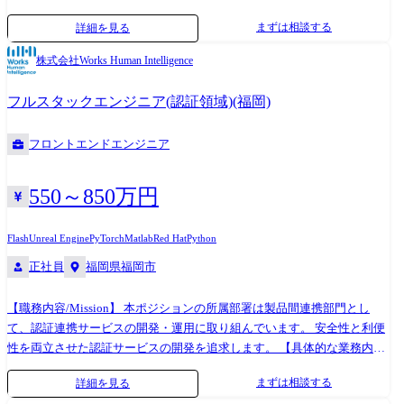
与/勤怠など)における複数の開発チームを統括し、UI/UXデザインチー
まずは相談する
詳細を見る
ム、ビジネスサイドと密に連携しながら、AI技術のプロダクト実装戦略
を策定・実行していただきます。 「複雑な業務要件をいかにAIに解かせ
株式会社Works Human Intelligence
るか」という技術的難易度の高い課題に対し、エンジニアがパフォーマ
ンスを最大限発揮できる組織・環境づくりを担う重要なポジションで
フルスタックエンジニア(認証領域)(福岡)
す。 【主な職務内容】 ●プロダクト開発・技術戦略のリード ・担当プロ
ダクトへのAI組み込み(新機能・業務アシスタント機能等)に向けた技術戦
フロントエンドエンジニア
略・ロードマップの策定支援 ・AI特有の課題(レイテンシー、ハルシネー
ション等)や複雑な業務要件の制御に対する、アーキテクチャ設計および
技術選定の意思決定リード ・他チームや他組織と連携した、要求事項の
550～850万円
具体化と最適なリソース配分・プロジェクト推進 ・開発生産性の継続的
な向上、開発プロセスの最適化、および技術的負債のマネジメント ・コ
Flash
Unreal Engine
PyTorch
Matlab
Red Hat
Python
ンサルタント部門と連携した、顧客課題の吸い上げとエスカレーション
正社員
福岡県福岡市
対応の統括 ●組織・ピープルマネジメント ・5～10名程度の開発チーム
のエンジニアおよびリーダーのマネジメント(1on1、評価、目標設定、キ
【職務内容/Mission】 本ポジションの所属部署は製品間連携部門とし
ャリア開発支援) ・AIなど新たな技術領域に挑戦するエンジニアの採用活
て、認証連携サービスの開発・運用に取り組んでいます。 安全性と利便
動、およびオンボーディング ・開発組織のエンゲージメント向上、およ
性を両立させた認証サービスの開発を追求します。 【具体的な業務内
び自律的・主体的に課題解決が行われる組織文化の醸成 ※ご本人のご希
容】 4～5名程度のチームで、1ヶ月単位で設計～テストのサイクルを繰
望とチーム状況によっては製品開発業務をご自身で担当する場合もあり
まずは相談する
詳細を見る
り返します。 ・サービス機能の立案 ・サービス機能要件の定義、設計レ
ます。 ●技術スタック ・Main development languages: Java, Python,