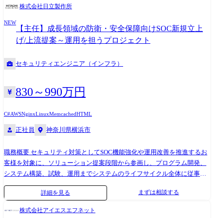
ビュー実施 ・UIUXデザイン(UIUXチームとの連携)、UIUXレビュー実施
JavaScript, TypeScript, Kotlin, Delphi, COBOL ・Cloud Service: Amazon
株式会社日立製作所
・実装開発、コードレビュー実施 ・テストケース作成、シナリオレビュ
Web Services, Google Cloud Platform, Microsoft Azure, Oracle Cloud
NEW
ー実施 ・テストケース打鍵 ・リリースノート作成 ・マニュアル作成 ・
Infrastructure ・CI/CD: GitHub Actions, Jenkins, GitLab CI, AWS CodeBuild
【主任】成長領域の防衛・安全保障向けSOC新規立上
サービス運用 ・コンサル/サポートセンターからの問い合わせ対応 【技
・Build automation tools: Gradle, Maven, Ant ・Source code control:
げ/上流提案～運用を担うプロジェクト
術スタック】 java / typescript / javascript / react / aws / cloudformation / cdk
GitHub, GitLab, AWS CodeCommit, Subversion ・Task management: GitHub
/ saml/ oidc / oauth 2.0 【キャリア】 ご本人の希望や組織の状態に合わせ
issues, Redmine, Jira Software, Trac ・IDE: Visual Studio Code, Eclipse,
セキュリティエンジニア（インフラ）
て、マネジメントとスペシャリストの2つのキャリアをご用意していま
IntelliJ ・Communication: Slack, Google Workspace, Zoom/Google meet ・
す。
Data store: Oracle Database, PostgreSQL, DynamoDB ・Middleware: Nginx,
Apache Tomcat, IBM WebSphere ・Monitoring: CloudWatch, AppDynamics,
830～990万円
Datadog ・Design: Figma, Adobe Creative Cloud ・Front-end Framework:
React, Vue ・Front-end Library: MUI, Vuetify, Bootstrap, jQuery ・AI tool:
C#
AWS
Nginx
Linux
Memcached
HTML
Devin, GitHub Copilot, Gemini
正社員
神奈川県横浜市
職務概要 セキュリティ対策としてSOC機能強化や運用改善を推進するお
客様を対象に、ソリューション提案段階から参画し、プログラム開発、
システム構築、試験、運用までシステムのライフサイクル全体に従事い
ただきます。 提案フェーズにおいては、ニーズ調査から提案書の作成に
まずは相談する
詳細を見る
プロジェクトリーダとして従事いただきます。 また、開発フェーズで
は、プロジェクトリーダないし、サブリーダの立ち位置で、5～20名程度
株式会社アイエスエフネット
のプロジェクトメンバを取り纏めプロジェクトを推進できる方を募集し