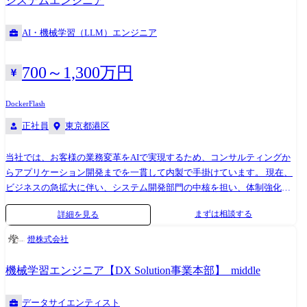
システムエンジニア
セキュリティ基準に基づく設計・開発、識別認証、アクセス制御、FW、
用業務 ・Windowsサーバの維持保守業務 ・某銀行 勘定系システム 維持
IDS、ログ解析、マルウェア対策、SOC、暗号等に係るセキュリティ製品
保守、JP1/AJSにおけるジョブ作成などの運用業務 ・ZabbixやNagiosなど
AI・機械学習（LLM）エンジニア
と自社開発アプリケーションを組み合わせたソリューション開発に従事
を用いた官公庁ネットワークシステムの運用監視業務 ・AWSクラウド環
いただきます。 配属組織名 デジタルサービスビジネスユニット(ディフ
境の運用保守、ユーザサポート業務
ェンスシステム) ディフェンスシステム事業部 情報システム第1本部
700～1,300万円
サイバーセキュリティシステム部 クラウドセキュリティ基盤グループ
配属組織について(概要・ミッション) ディフェンスシステム事業部は、
Docker
Flash
防衛・航空宇宙・セキュリティ分野を支える技術を核に、日立グループ
正社員
東京都港区
の技術を集結して社会インフラ安全保障事業を推進し、さまざまな事態
から私たちの生活と安全を守り、安心して暮らせる社会の実現に貢献し
当社では、お客様の業務変革をAIで実現するため、コンサルティングか
ます。 ※社会ビジネスユニット紹介映像: https://youtu.be/OH2VzfM7u7U
らアプリケーション開発までを一貫して内製で手掛けています。 現在、
※ディフェンスシステム事業につい
ビジネスの急拡大に伴い、システム開発部門の中核を担い、体制強化を
て:https://www.hitachi.co.jp/recruit/newgraduate/field-navi/defense/ ※配属
推進していただける新たな仲間を募集しています。 本ポジションでは、
組織で働く社員インタビュー:https://www.hitachi.com/ja-jp/recruit/next-
まずは相談する
詳細を見る
アプリケーション開発チームのコアメンバーとして、設計および実装を
stories/career/articles/20240613/ 情報システム第1本部は、防衛分野を中心
リードしていただきます。 単なるシステム開発に留まらず、AIアルゴリ
として、中央官庁向けに、システム提案から保守および技術開発を担っ
燈株式会社
ズムの実装やデータ分析プロセスにも深く関与できるため、「アプリケ
ています。 サイバーセキュリティシステム部は、サイバーセキュリティ
ーションエンジニア ✕ AIスペシャリスト」として、希少性の高いスキル
に係るシステムの設計・開発・維持を主に担っています。
機械学習エンジニア【DX Solution事業本部】_middle
セットを構築することが可能です。 ●開発実績例(社会インフラ・大規模
最適化) ・大型貨物船舶の運航計画自動立案システム(大手石油メーカ
データサイエンティスト