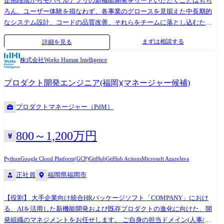
企画段階からモバイルアプリの新機能開発をリードいただくことはもち
ろん、ユーザー体験を損なわず、各事業のグロースを見据えた中長期的
なシステム設計、コードの品質改善、それらをチームに落とし込むため
のコミュニケーション設計など幅広く取り組んでいただきたいです。
まずは相談する
詳細を見る
▶『ウェルスナビ』のiOS版アプリの設計/開発/運用 ・金融の「難しい」
を「シンプルで簡単」にするためのUI/UX開発 ・スタートアップのスピ
株式会社Works Human Intelligence
ード感と金融の堅牢性を両立する開発環境の構築 ・万単位のアクティブ
ユーザーを抱えるアプリの新機能開発 ・運用されていくコードを生産性
プロダクト開発エンジニア(福岡)(マネージャー候補)
高く維持するための設計改善、リファクタリング ・チーム間を越えたア
プリ全体での開発推進 ・アーキテクチャや使用技術の選定 モバイルアプ
プロダクトマネージャー（PdM）
リ開発の課題 ・SwiftUIへの移行(現在進行中) ・テスト自動化・品質保証
- UIテストのカバレッジを担保するためのCI/CDパイプラインの整備
・パフォーマンス最適化 - UI側のパフォーマンスを見れるツールは未
800～1,200万円
導入であるため仕組みづくりから行なっていきたい ・上記以外にも課題
の発見から解決策の提案、実行まで裁量を持って取り組んでいただきた
Python
Google Cloud Platform(GCP)
GitHub
GitHub Actions
Microsoft Azure
Java
いです 技術スタック 言語 :Swift フレームワー
正社員
福岡県福岡市
ク :SwiftUI,UIKit バージョン管理 :Git, GitHub プロジェクト管
理:Trello, Jira その他 :Figma, Firebase, Google BigQuery, AWS CI
【役割】 大手企業向け統合HRパッケージソフト「COMPANY」におけ
環境 :Bitrise, GitHub Actions ※サーバサイド開発言語は
る、AIを活用した新機能開発および既存プロダクトの進化に向けた、開
Java(Kotlin) + SpringBoot、インフラはAWSやGoogle BigQueryなどクラウ
発組織のマネジメントをお任せします。 ご自身の担当ドメイン(人事/給
ドをフル活用しています.