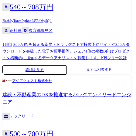
ド品質担保 (Engineering) 再現性担保のためのモデル学習・推論のパイプ
540～708万円
ラインを構築します。 Webアプリケーションと統合し、実装したアルゴ
リズムをプロダクション環境へ統合し、アルゴリズムを実際のユーザー
Flash
PyTorch
Python
R言語
MySQL
に使っていただきます。 推論APIのI/F設計や、Dockerコンテナ化、CI/CD
正社員
東京都豊島区
パイプラインへの統合を主導します。 ●ステークホルダーへの技術説明
(Communication) アルゴリズムを適用した結果とその考察、ビジネス上の
インパクトを、ビジネス職やクライアントにも伝わる言葉で翻訳し、説
月間2,300万PVを超える薬局・ドラッグストア検索予約サイトや350万ダ
明します。 【開発例】 ●画像認識による非構造化データの自動整理 数百
ウンロードを突破した電子お薬手帳等、シェア1位の複数B向けプロダク
万枚規模の現場写真を対象とした、高精度な画像分類パイプラインの構
トを横断的に担当するデータアナリストを募集します。KPIツリー設計や
築・API実装 ●点群データを活用した幾何学的シミュレーション 3Dスキ
ログ設計、ユーザーの行動ログなどのデータ集計、分析に向けた仮説立
まずは相談する
詳細を見る
ャンデータ(点群)を用いた、巨大部材の輸送経路・干渉チェックアルゴリ
てからデータ検証等の分析業務と、得られた分析結果から企画立案まで
ズムの実装 ●動画解析によるインフラ異常検知システム 車載カメラ等の
を担当していただきます。 さまざまな手法でビジネス課題の発見・デー
アジアクエスト株式会社
動画データから、道路や構造物の変状箇所を特定する物体検出モデルの
タ戦略設計・定量定性両面での仮説検証を行い、サービスの課題解決を
開発 ●ドメイン特化の大規模言語モデル 建設業・製造業など特定のドメ
推進していただきます。 【具体的な業務内容】 Healthcare × Data の最前
建設・不動産業のDXを推進するバックエンドリードエンジ
インに特化した大規模言語モデルのファインチューニングを行い、ドメ
線で、事業を動かす分析ドリブンな意思決定を支援 当社では、月間1,000
ニア
イン特化のモデルの学習・推論パイプラインの構築 ●ロボット行動学習
万人以上が利用する医療系メディア・サービス群(お薬手帳アプリ、薬局
VLA・VLMを用いたロボットの行動制御モデルの最新手法のサーベイ
の検索・予約サイト、検診予約等)を展開しています。 データアナリスト
テックリード
と、学習・推論パイプラインの構築 ● RAGを用いた会社独自のエージェ
はその事業の中心で、プロダクト改善・ユーザー体験向上・営業戦略・
ント 社内に眠る膨大な技術文書やトラブル事例をベクトル化し、最適な
広告運用など、幅広い領域で分析知見を活かし、経営と現場をつなぐハ
解決策を提示する検索システムの開発 【技術スタック(一例)】
ブとなる役割を担います。 ・データ分析に関する施策立案・プロジェク
500～700万円