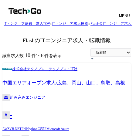
MENU
ITエンジニア転職・求人TOP
>
ITエンジニア求人検索
>
FlashのITエンジニア求人
FlashのITエンジニア求人・転職情報
10
該当求人数
件
1
~
10
件を表示
株式会社テクノプロ テクノプロ・IT社
中国エリアオープン求人/広島、岡山、山口、鳥取、島根
組み込みエンジニア
-
AWS
VB.NET
PHP
Python
C言語
Microsoft Azure