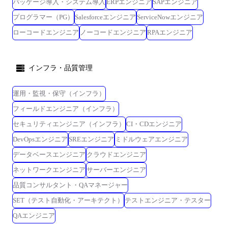
パッケージ導入・システム導入
ERPエンジニア
SAPエンジニア
ーコードツールを活用したIF構築を対応 2022年 技術係長へ昇格 2023
プログラマー（PG）
Salesforceエンジニア
ServiceNowエンジニア
年 建機業界での品質保証システムを活用したデータ連携基盤構築にお
いて、アーキテクチャ検討・技術検証を対応
ローコードエンジニア
ノーコードエンジニア
RPAエンジニア
インフラ・品質管理
運用・監視・保守（インフラ）
フィールドエンジニア（インフラ）
セキュリティエンジニア（インフラ）
CI・CDエンジニア
DevOpsエンジニア
SREエンジニア
ミドルウェアエンジニア
データベースエンジニア
クラウドエンジニア
ネットワークエンジニア
サーバーエンジニア
品質コンサルタント・QAマネージャー
SET（テスト自動化・アーキテクト）
テストエンジニア・テスター
QAエンジニア