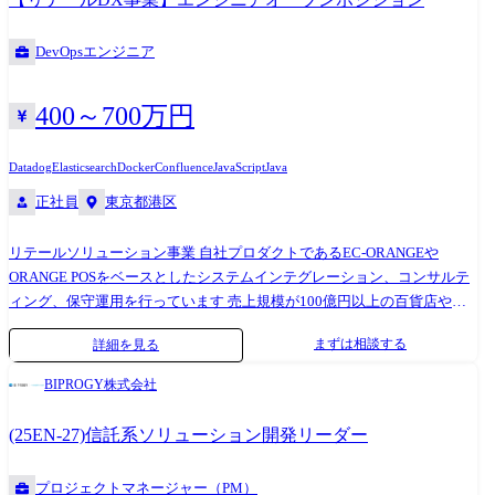
境 ・フロントエンド:JavaScript/TypeScript、Vue.js、Nuxt.js ・バックエン
ド:Java、Spring Boot ・データベース:Microsoft SQL Server、MySQL、
DevOpsエンジニア
Redis ・コンテナ:Docker、Amazon ECS ・インフラ:AWS (EC2、ECS、
Fargate、Lambda、ELB、RDS、ElastiCache、CloudFront、S3) ・構成管
理:AWS CDK (CloudFormation), Packer ・監視:Datadog ・ロ
400～700万円
グ:Elasticsearch、Kibana ・CI/CD:Jenkins,
CodePipeline/CodeBuild/CodeDeploy ・バージョン管理:Git (Bitbucket) ・
Datadog
Elasticsearch
Docker
Confluence
JavaScript
Java
タスク管理:Jira、Confluence ・コミュニケーション:Slack ・ツー
正社員
東京都港区
ル:Swagger、Storybook ・開発手法:アジャイル、スクラム、ウォーター
フォール 開発実績 エスキュービズムグループでは過去1000社以上の導入
リテールソリューション事業 自社プロダクトであるEC-ORANGEや
実績を誇り、単なるEC開発だけではない複合的な大規模案件を豊富に抱
ORANGE POSをベースとしたシステムインテグレーション、コンサルテ
えています. 実績例 ・某大手不動産会社のテナント企業向け会員制施
ィング、保守運用を行っています 売上規模が100億円以上の百貨店や小
設・サービスの予約、決済システムの開発・リリース ・某大手商業施設
売専門店などがクライアントとなります (不動産事業者、総合商社といっ
でのRFIDの商用化プロジェクト ・EC売上だけで100億をこえるお客様か
まずは相談する
詳細を見る
たお客様と巨大複合ビルのQRゲート含めた館内システムや、ショッピン
らの、カートイン2,000回/秒を超える大規模ECサイト構築 ・空港での海
グモールとECのRFID連携など、OMO実現に向けた案件実績あり) 事
外用Wi-Fiルーターピックアップ用IoTロッカー ・某大手小売チェーンの
BIPROGY株式会社
例:https://client.s-cubism.com/ ※ご経験やご希望に応じて、以下の業務か
1,000店舗、4,000台超の大規模POS導入 … 等 その他、GMS、CVSチェー
らいずれかをお任せします。 ・バックエンド開発(Java、Spring Boot) ・
ンなどの非公開事例も多数ございます. 詳細は導入事例(https://client.s-
(25EN-27)信託系ソリューション開発リーダー
各工程における顧客折衝や外部ベンダー管理 ・AWSなどのクラウド基盤
cubism.com/)からご確認ください.
構築 ・AWSの新サービスや新しい技術スタックの調査・検証 ・システム
プロジェクトマネージャー（PM）