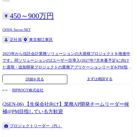
開発に伴う手動作業の自動化 ・CI/CDを使ったクラウド上での構築 ・コ
ンテナベースの新インフラ基盤の設計構築 ・DevOpsを駆使した実行タス
クの自動化 ・クライアントの経営層、各ステークホルダーのニーズ把
450～900万円
握、要求分析および定義 ・要件定義から設計指針の導き出しや課題分析
・社内や外部ベンダーと連携したプロジェクト管理 ・プロジェクトメン
C#
SQL Server
.NET
バーの管理、デリバリー品質の担保 ・プロジェクトの各工程における進
正社員
東京都江東区
捗管理のリード、PMの補助業務 ・内部結合工程以降の試験計画作成、
実行 ・顧客の経営層とのディスカッションによるニーズ把握、案件獲得
2023年から信託会計業務ソリューションの大規模プロジェクトを推進中
に向けたサポート ・顧客の業務要件分析、システム要件定義、各種機能/
です。同ソリューションの2ユーザー目導入(2027年7月本番予定)に向け
非機能要件の設計 開発環境 ・フロントエンド:JavaScript/TypeScript、
た適用・追加開発プロジェクトの業務アプリケーションリーダをPM指示
Vue.js、Nuxt.js ・バックエンド:PHP、Laravel、Java、Spring Boot ・デー
のもとご担当いただきます。 ●成果物やテスト結果のレビュー、テスト
タベース:Microsoft SQL Server、MySQL、Redis ・コンテナ:Docker、
まずは相談する
詳細を見る
ケースの作成 など ●パートナー企業を含むメンバの進捗管理や品質管
Amazon ECS ・インフラ:AWS (EC2、ECS、Fargate、Lambda、ELB、
理 ※業務知識(信託業務、証券系業務)に長けておられる方、大規模プロ
RDS、ElastiCache、CloudFront、S3) ・構成管理:AWS CDK
BIPROGY株式会社
ジェクトにチャレンジしたい方を歓迎いたします。 ※3ユーザー目以降
(CloudFormation), Packer ・監視:Datadog ・ログ:Elasticsearch、Kibana ・
の導入では、提案・要件定義の上流から携わっていただくこと、PMへの
CI/CD:Jenkins, CodePipeline/CodeBuild/CodeDeploy ・バージョン管
(26EN-06) 【生保会社向け】業務AP開発チームリーダー候
キャリアアップも期待しております。 【業務概要】 信託系ソリューショ
理:Git (Bitbucket) ・タスク管理:Jira、Confluence ・コミュニケーショ
補@PM目指している方歓迎
ンの主管部として信託系のソリューション開発、保守、運用を担当して
ン:Slack ・ツール:Swagger、Storybook
います。2023年度から2026年度にかけ大規模プロジェクトを推進中で
プロジェクトリーダー（PL）
す。 ※リリース済みのソリューションとしては、「信託業務管理システ
ム TrustPORT®」がございます。 【メッセージ】 長年の実績と経験に基