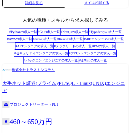
まずは相談する
詳細を見る
さん在籍している活気 溢れる部署になっております。 ・人と人とのつな
管理、顧客折衝を担当。係長へ昇格 2017年 課長代理へ昇格 2019年
がりを大事にする社風です。 キャリア入社の方でもすぐになじんでいた
課長へ昇格 2021年 ライセンス管理システムにおいてプロジェクトマネ
だける風通しの良さが特徴です。 社長と社員の距離も近く、会社内の情
ージャーとしてプロジェクト推進における管理を担当 2022年 人材紹介
人気の職種・スキルから求人探してみる
報と経営陣の考えていることの社員へ の伝達も頻繁になされています。
会社向け基幹システムにおいてプロジェクトリーダーとしてプロジェク
※職務内容変更の可能性:有 ※変更の範囲:会社の定める業務 お客様のシ
ト推進における管理を担当 2023年 会員向けサイト開発の複数案件にて
#
Python
の求人一覧
#
Go
の求人一覧
#
Next.js
の求人一覧
#
TypeScript
の求人一覧
ステム開発プロジェクトにおいて、品質保証を担うエンジニアとしてご
プロジェクトマネージャーとしてプロジェクト推進における管理を担当
#
AWS
の求人一覧
#
Java
の求人一覧
#
React
の求人一覧
#
SREエンジニア
の求人一覧
活躍いただきます。 単なるテスト実施の枠にとどまらず、 開発の初期段
2024年 次長へ昇格 ・テクニカルスペシャリスト 2015年 入社。ワー
#
AIエンジニア
の求人一覧
#
テックリード
の求人一覧
#
PM
の求人一覧
階から参画し、要件定義の妥当性レビューやプロジェクトに最適なテス
クフローシステム開発にて設計からリリースまでを担当 2016年 リーダ
#
セキュリティエンジニア
の求人一覧
#
フロントエンジニア
の求人一覧
ト戦略・計画の策定を主導していただきます。 よりハイレベルなキャリ
ー、サブチーフへ昇格 2017年 社内でのPoC活動として、ブロックチェ
#
バックエンドエンジニア
の求人一覧
#
社内SE
の求人一覧
アでは、 プロジェクト特性に合わせた品質保証計画の策定、 テストプロ
ーンを使った技術検証を実施 2019年 オンラインショップ向け共通API
セスの標準化、および品質指標(KPI)の定義とモニタリングも行います。
株式会社トラストシステム
基盤構築開発にて、AWSを活用したサーバレスアプリケーションの開発
開発の上流工程から早期に参画し、潜在的なリスクの洗い出しや 不具合
を対応 スクラムマスターとしてスクラムチーム運営を実施。主任技師へ
を未然に防ぐための仕組みづくり(シフトレフト)を主導していただきま
大手ネット証券(プライム)/PL/SQL・Linux(UNIX)エンジニ
昇格 2021年 物流業界向けのデータ分析基盤構築を対応を実施するデー
す。 QAチームのマネジメントや育成、顧客および開発部門との折衝・調
タ分析基盤構築において 各種基幹システムとのIF要件の取りまとめとロ
ア
整など、 プロジェクトの品質責任者としての役割も担っていただくこと
ーコードツールを活用したIF構築を対応 2022年 技術係長へ昇格 2023
がございます。 品質に対する最終的な責任を持つ立場として、 顧客の期
年 建機業界での品質保証システムを活用したデータ連携基盤構築にお
プロジェクトリーダー（PL）
待を超える高い信頼性と価値を備えたプロダクトを世に送り出し、 シス
いて、アーキテクチャ検討・技術検証を対応
テムの安定稼働を技術で支える、非常にやりがいのあるポジションで
460～650万円
す。 組織全体の品質ガイドライン策定や、自動化やAIを駆使した先進的
な品質保証手法の導入など、 全社的な品質向上戦略を推進できる環境で