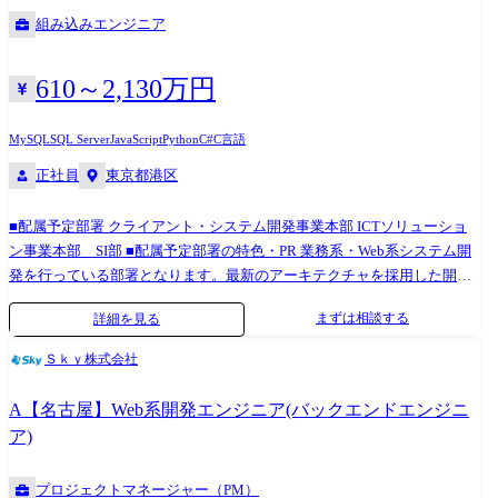
範囲:会社の定める業務 現在、Sky株式会社が注力している各種業界の案
にて設計からリリースまでを担当 2016年 リーダー、サブチーフへ昇格
組み込みエンジニア
件をご担当いただきます。 大手企業を中心に業務系システムやWebアプ
2017年 社内でのPoC活動として、ブロックチェーンを使った技術検証
リ開発プロジェクトの上流から開発工程まで幅広くご担当いただきま
を実施 2019年 オンラインショップ向け共通API基盤構築開発にて、
す。 業務内容は多岐にわたっており、プロジェクトマネジメント、スク
AWSを活用したサーバレスアプリケーションの開発を対応 スクラムマス
610～2,130万円
ラム開発のスクラムマスタなどプロジェクトをリードする役割や要件定
ターとしてスクラムチーム運営を実施。主任技師へ昇格 2021年 物流業
義、基本設計など開発上流からの対応。サーバレスアーキテクチャなど
界向けのデータ分析基盤構築を対応を実施するデータ分析基盤構築にお
MySQL
SQL Server
JavaScript
Python
C#
C言語
のクラウド設計、開発。 UIライブラリやフレームワークを用いたクライ
いて 各種基幹システムとのIF要件の取りまとめとローコードツールを活
正社員
東京都港区
アント開発やAPIやバッチ処理、データベース設計、開発などのバックエ
用したIF構築を対応 2022年 技術係長へ昇格 2023年 建機業界での品質
ンド開発など案件に応じてさまざまな局面、技術をご経験いただきま
保証システムを活用したデータ連携基盤構築において、アーキテクチャ
■配属予定部署 クライアント・システム開発事業本部 ICTソリューショ
す。 キャリアアップのモデルケース ・プロジェクトマネージャー 2013
検討・技術検証を対応 ●身につくスキル ・上流から下流までの一連の開
ン事業本部 SI部 ■配属予定部署の特色・PR 業務系・Web系システム開
年 入社。生産準備システム開発において設計からリリースまでを担当
発スキル ・近年Webアプリ開発で主流となっているSPA(シングル・ペー
発を行っている部署となります。最新のアーキテクチャを採用した開発
2014年 リーダーへ昇格 2015年 サブチーフ、チーフへ昇格 2016年
ジ・アプリケーション)による構築スキル ・Amazon Web Service(AWS)や
が多く、業績は右肩上がりの成長をしています。それに伴い、技術者個
放送業界向けシステムにおいてチームリーダーとしてプロジェクト管
Microsoft Azure などのパブリッククラウドのサービスや構築に関する知
まずは相談する
詳細を見る
人の成長も著しく、能力のある方には上流工程、リーダーというポジシ
理、顧客折衝を担当。係長へ昇格 2017年 課長代理へ昇格 2019年 課
識やスキル ・顧客折衝やプロジェクト管理などPM,PLで必要とされるス
ョンで活躍いただきます。課題に対しては全員で取組み、日々改善して
長へ昇格 2021年 ライセンス管理システムにおいてプロジェクトマネー
キル ・サーバレスアーキテクチャの知識、経験
Ｓｋｙ株式会社
いくことができる組織であり、情報共有をしっかりと行える環境作りに
ジャーとしてプロジェクト推進における管理を担当 2022年 人材紹介会
も注力しています。 ※職務内容変更の可能性:有 ※変更の範囲:会社の定
社向け基幹システムにおいてプロジェクトリーダーとしてプロジェクト
A【名古屋】Web系開発エンジニア(バックエンドエンジニ
める業務 DX(デジタルトランスフォーメーション)の実現へと加速する市
推進における管理を担当 2023年 会員向けサイト開発の複数案件にてプ
ア)
場において、対応スピードやコストを抑えた開発が求められています。
ロジェクトマネージャーとしてプロジェクト推進における管理を担当
これを実現する一つの手段として、昨今、注目を集めているのは、「ロ
2024年 次長へ昇格 ・テクニカルスペシャリスト 2015年 入社。ワー
プロジェクトマネージャー（PM）
ーコードプラットフォーム」の活用です。 「ローコードプラットフォー
クフローシステム開発にて設計からリリースまでを担当 2016年 リーダ