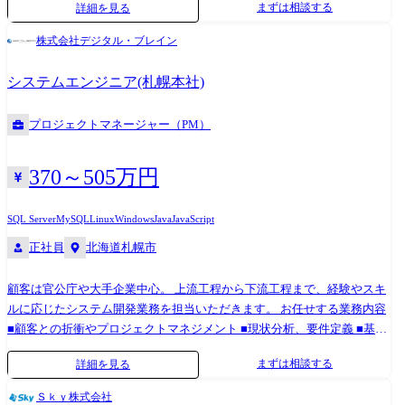
まずは相談する
詳細を見る
を占めておりますが、今後は金融業や小売業、流通、物流、デベロッパ
ーなどの製造業以外も拡大を進めていく方針です。 開発案件の多くがプ
株式会社デジタル・ブレイン
ライム案件となり、お客様と直接折衝する機会も多く、要件定義や基本
設計など、開発工程の上流から対応する業務が多く、PM、PL、SMも多
システムエンジニア(札幌本社)
く在籍しております。 ※職務内容変更の可能性:有 ※変更の範囲:会社の
定める業務 現在、Sky株式会社が注力している各種業界の案件をご担当
プロジェクトマネージャー（PM）
いただきます。 大手企業を中心に業務系システムやWebアプリ開発プロ
ジェクトの上流から開発工程まで幅広くご担当いただきます。 業務内容
は多岐にわたっており、プロジェクトマネジメント、スクラム開発のス
370～505万円
クラムマスタなどプロジェクトをリードする役割や要件定義、基本設計
など開発上流からの対応。サーバレスアーキテクチャなどのクラウド設
SQL Server
MySQL
Linux
Windows
Java
JavaScript
計、開発。 UIライブラリやフレームワークを用いたクライアント開発や
正社員
北海道札幌市
APIやバッチ処理、データベース設計、開発などのバックエンド開発など
案件に応じてさまざまな局面、技術をご経験いただきます。 キャリアア
顧客は官公庁や大手企業中心。 上流工程から下流工程まで、経験やスキ
ップのモデルケース ・プロジェクトマネージャー 2013年 入社。生産準
ルに応じたシステム開発業務を担当いただきます。 お任せする業務内容
備システム開発において設計からリリースまでを担当 2014年 リーダー
■顧客との折衝やプロジェクトマネジメント ■現状分析、要件定義 ■基本
へ昇格 2015年 サブチーフ、チーフへ昇格 2016年 放送業界向けシス
設計、詳細設計 ■プログラミング、単体、結合、総合テスト ■本番リリ
テムにおいてチームリーダーとしてプロジェクト管理、顧客折衝を担
まずは相談する
詳細を見る
ース対応 ■運用、保守業務など 使用言語・開発環境 言語:Java(メイ
当。係長へ昇格 2017年 課長代理へ昇格 2019年 課長へ昇格 2021年
ン)/HTML/JavaScript OS:Linux/Windows/UNIX DB:Oracle/SQL
ライセンス管理システムにおいてプロジェクトマネージャーとしてプロ
Ｓｋｙ株式会社