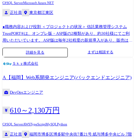
C#
SQL Server
Microsoft Azure
.NET
全般に変更の可能性があります。 ●部署の業務概要 仙台を拠点に東北エ
正社員
東京都江東区
リアへ展開する、有店舗小売業のお客様向けに、基幹系・情報系システ
ムの保守・改修や、更改(例:クラウドリフト等)、必要に応じて業務改善
に向けた提案や当社アセット適用も行っています。
●職務内容および役割 ＜プロジェクトの状況＞ 信託業務管理システム
TrustPORT®は、オンプレ版・ASP版の2種類があり、約30社様にてご利
用いただいています。 ASP版は毎年2社程度の新規導入があり、販売は好
調です。 システムの運用保守、顧客要望に基づく開発、新規顧客の導入
まずは相談する
詳細を見る
支援など、小中規模の案件が多く、各メンバがPMとして複数案件を担当
しています。 ※信託業務管理システム TrustPORT®
Ｓｋｙ株式会社
https://www.biprogy.com/solution/service/trustport.html BIPROGYがこれま
で長年にわたり、多数の信託銀行向けに実施してきた受託資産管理シス
A【福岡】Web系開発エンジニア(バックエンドエンジニア)
テムの個別開発、および信託業務管理システムパッケージの提供を通じ
て培ったノウハウと経験を生かして構築した信託業務システムパッケー
DevOpsエンジニア
ジです。 ＜職務内容および役割> 信託系システムの主管部門として、保
守・開発におけるサブPMをご担当いただきます。 具体的には以下の作
業をPM指示のもと実施いただき、キャッチアップ後はPMとしてご活躍
610～2,130万円
いただくことを期待しています。 ●運用保守: 顧客の照会対応や障害対
応において、作業の推進、進捗管理、顧客との調整等。 ●追加開発: 顧
C#
SQL Server
AWS
TypeScript
MySQL
Python
客のシステム要求をヒアリングし、要件定義～導入までの進捗管理、成
正社員
福岡市博多区博多駅中央街7番21号 紙与博多中央ビル 7階
果物レビュー、顧客への報告等。 ※ 設計・構築の実作業はプロジェク