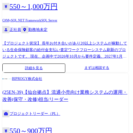
づいた環境の中で、大規模プロジェクトに携わることで、エンジニアと
550～1,000万円
してのスキルやマネジメント力を身につけていただくことができます。
また、同じ組織にはキャリア採用者もおり、ご活躍いただている実績も
C#
MySQL
.NET Framework
SQL Server
ございます。 変更の範囲:当面の間は本職務に従事いただく予定です。
正社員
勤務地未定
適性により当社業務全般に変更の可能性があります。
【プロジェクト状況】 長年お付き合いがあり20以上システムが稼動して
いる生命保険顧客の給付金支払い査定ワークフローシステム刷新のプロ
ジェクトです。 現在、企画中で2026年10月から要件定義、2027年1月開
発着手、2028年5月リリース予定です。 業務フローを見直し、AIやRPA
まずは相談する
詳細を見る
など新しい技術も取り入れた業務効率化を図ります。 【ご入社後の想定
業務】 業務チームのリーダーまたはサブリーダーとして以下の業務を想
BIPROGY株式会社
定してます。 ●顧客との打ち合わせを重ねながら、開発システムに対す
る業務面での要求をヒアリングし、システム要件を取り纏めて、最終的
(25EN-39)【仙台拠点】流通小売向け業務システムの運用・
に要件定義書を作成または作成を推進します。 ●設計～開発～テスト工
改善(保守・改修)担当/リーダー
程における、業務アプリケーション構築のリーダまたは推進役。 チーム
全体の成果を意識しつつ、設計内容や業務要件の妥当性確認、レビュー
プロジェクトリーダー（PL）
を通じて開発を推進いただきます。 プロジェクトの状況やご経験に応じ
て、設計作業に関与いただくこともあります。 【期待する役割】 入社後
は既存顧客案件を通じて、当社のシステム開発の進め方や業務理解を深
550～900万円