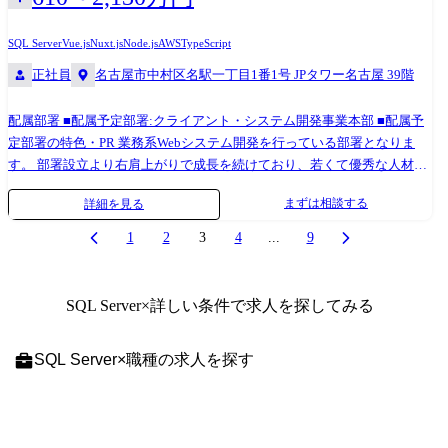
クチャなどのクラウド設計、開発。 UIライブラリやフレームワークを用
いたクライアント開発やAPIやバッチ処理、データベース設計、開発など
SQL Server
Vue.js
Nuxt.js
Node.js
AWS
TypeScript
のバックエンド開発など、案件に応じてさまざまな局面、技術をご経験
正社員
名古屋市中村区名駅一丁目1番1号 JPタワー名古屋 39階
いただきます。 キャリアアップのモデルケース ●プロジェクトマネージ
ャー 2013年 入社。生産準備システム開発において設計からリリースま
配属部署 ■配属予定部署:クライアント・システム開発事業本部 ■配属予
でを担当 2014年 リーダーへ昇格 2015年 サブチーフ、チーフへ昇格
定部署の特色・PR 業務系Webシステム開発を行っている部署となりま
2016年 放送業界向けシステムにおいてチームリーダーとしてプロジェ
す。 部署設立より右肩上がりで成長を続けており、若くて優秀な人材が
クト管理、顧客折衝を担当。係長へ昇格 2017年 課長代理へ昇格 2019
多く在籍しております。 現在は業務領域としてメーカーなどの製造業の
年 課長へ昇格 2021年 ライセンス管理システムにおいてプロジェクト
まずは相談する
詳細を見る
案件が多くを占めておりますが、今後は金融業や小売業、流通、物流、
マネージャーとしてプロジェクト推進における管理を担当 2022年 人材
デベロッパーなどの製造業以外も拡大を進めていく方針です。 開発案件
紹介会社向け基幹システムにおいてプロジェクトリーダーとしてプロジ
1
2
3
4
...
9
の多くがプライム案件となり、お客様と直接折衝する機会も多く、要件
ェクト推進における管理を担当 2023年 会員向けサイト開発の複数案件
定義や基本設計など、開発工程の上流から対応する業務が多く、PM、
にてプロジェクトマネージャーとしてプロジェクト推進における管理を
PL、SMも多く在籍しております。 ※職務内容変更の可能性:有 ※変更の
担当 2024年 次長へ昇格 テクニカルスペシャリスト 2015年 入社。ワ
SQL Server
×詳しい条件で求人を探してみる
範囲:会社の定める業務 現在、Sky株式会社が注力している各種業界の案
ークフローシステム開発にて設計からリリースまでを担当 2016年 リー
件をご担当いただきます。 大手企業を中心に業務系システムやWebアプ
ダー、サブチーフへ昇格 2017年 社内でのPoC活動として、ブロックチ
SQL Server
×
職種
の求人を探す
リ開発プロジェクトの上流から開発工程まで幅広くご担当いただきま
ェーンを使った技術検証を実施 2019年 オンラインショップ向け共通
す。 業務内容は多岐にわたっており、プロジェクトマネジメント、スク
API基盤構築開発にて、AWSを活用したサーバレスアプリケーションの開
ラム開発のスクラムマスタなどプロジェクトをリードする役割や要件定
発を対応 スクラムマスターとしてスクラムチーム運営を実施。主任技師
義、基本設計など開発上流からの対応。サーバレスアーキテクチャなど
へ昇格 2021年 物流業界向けのデータ分析基盤構築を対応を実施するデ