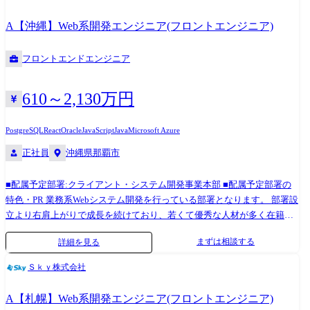
Server/MySQLなど 業務内容補足 ■官公庁・大手メーカー・エネルギー系
ジェクト推進における管理を担当 2022年 人材紹介会社向け基幹システ
などのWebシステム開発が直近のトレンドで、上流～リリース・運用ま
ムにおいてプロジェクトリーダーとしてプロジェクト推進における管理
A【沖縄】Web系開発エンジニア(フロントエンジニア)
での一連工程(経験に応じてアサイン)をお任せいたします。 ■札幌案件の
を担当 2023年 会員向けサイト開発の複数案件にてプロジェクトマネー
リモート参画や東京案件のハイブリッド参画など、柔軟な働き方に対応
ジャーとしてプロジェクト推進における管理を担当 2024年 次長へ昇格
フロントエンドエンジニア
可能です。 入社後の流れ お持ちの経験・スキル・ご希望などを、しっか
・テクニカルスペシャリスト 2015年 入社。ワークフローシステム開発
りとヒアリング。 最適なプロジェクトへアサインします。 営業担当やグ
にて設計からリリースまでを担当 2016年 リーダー、サブチーフへ昇格
ループメンバーが手厚くフォローしますので、新しい環境にもスムーズ
2017年 社内でのPoC活動として、ブロックチェーンを使った技術検証
610～2,130万円
に馴染めます。 これまで培ってきたスキルを活かし力を発揮できる環境
を実施 2019年 オンラインショップ向け共通API基盤構築開発にて、
です。 組織構成 20代～30代のメンバーを中心に活躍中(新卒採用と中途
AWSを活用したサーバレスアプリケーションの開発を対応 スクラムマス
PostgreSQL
React
Oracle
JavaScript
Java
Microsoft Azure
の割合は8:2ほどで、定着率も高いです)。 入社理由は、「少数精鋭の会
ターとしてスクラムチーム運営を実施。主任技師へ昇格 2021年 物流業
正社員
沖縄県那覇市
社で経験を積みたい」「挑戦を応援してくれる会社だと感じた」など、
界向けのデータ分析基盤構築を対応を実施するデータ分析基盤構築にお
様々です
いて 各種基幹システムとのIF要件の取りまとめとローコードツールを活
■配属予定部署:クライアント・システム開発事業本部 ■配属予定部署の
用したIF構築を対応 2022年 技術係長へ昇格 2023年 建機業界での品質
特色・PR 業務系Webシステム開発を行っている部署となります。 部署設
保証システムを活用したデータ連携基盤構築において、アーキテクチャ
立より右肩上がりで成長を続けており、若くて優秀な人材が多く在籍し
検討・技術検証を対応 ●身につくスキル ・上流から下流までの一連の開
ております。 現在は業務領域としてメーカーなどの製造業の案件が多く
発スキル ・近年Webアプリ開発で主流となっているSPA(シングル・ペー
まずは相談する
詳細を見る
を占めておりますが、今後は金融業や小売業、流通、物流、デベロッパ
ジ・アプリケーション)による構築スキル ・Amazon Web Service(AWS)や
ーなどの製造業以外も拡大を進めていく方針です。 開発案件の多くがプ
Microsoft Azure などのパブリッククラウドのサービスや構築に関する知
Ｓｋｙ株式会社
ライム案件となり、お客様と直接折衝する機会も多く、要件定義や基本
識やスキル ・顧客折衝やプロジェクト管理などPM,PLで必要とされるス
設計など、開発工程の上流から対応する業務が多く、PM、PL、SMも多
キル ・サーバレスアーキテクチャの知識、経験
A【札幌】Web系開発エンジニア(フロントエンジニア)
く在籍しております。 ※職務内容変更の可能性:有 ※変更の範囲:会社の