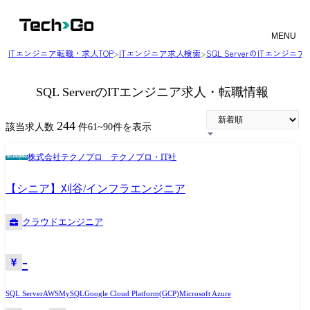
MENU
ITエンジニア転職・求人TOP
>
ITエンジニア求人検索
>
SQL ServerのITエンジ
SQL ServerのITエンジニア求人・転職情報
244
該当求人数
件
61
~
90
件を表示
株式会社テクノプロ テクノプロ・IT社
【シニア】刈谷/インフラエンジニア
クラウドエンジニア
-
SQL Server
AWS
MySQL
Google Cloud Platform(GCP)
Microsoft Azure