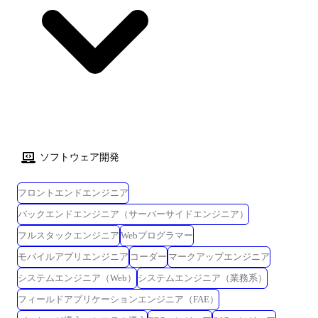
のクラウド設計、開発。 UIライブラリやフレームワークを用いたクライ
ータ分析基盤構築において、各種基幹システムとのIF要件の取りまとめ
アント開発やAPIやバッチ処理、データベース設計、開発などのバックエ
とローコードツールを活用したIF構築を対応 2022年 技術係長へ昇格
ンド開発など案件に応じてさまざまな局面、技術をご経験いただきま
2023年 建機業界での品質保証システムを活用したデータ連携基盤構築
す。 キャリアアップのモデルケース ・プロジェクトマネージャー 2013
において、アーキテクチャ検討・技術検証を対応
年 入社。生産準備システム開発において設計からリリースまでを担当
2014年 リーダーへ昇格 2015年 サブチーフ、チーフへ昇格 2016年
放送業界向けシステムにおいてチームリーダーとしてプロジェクト管
理、顧客折衝を担当。係長へ昇格 2017年 課長代理へ昇格 2019年 課
長へ昇格 2021年 ライセンス管理システムにおいてプロジェクトマネー
ジャーとしてプロジェクト推進における管理を担当 2022年 人材紹介会
ソフトウェア開発
社向け基幹システムにおいてプロジェクトリーダーとしてプロジェクト
推進における管理を担当 2023年 会員向けサイト開発の複数案件にてプ
ロジェクトマネージャーとしてプロジェクト推進における管理を担当
フロントエンドエンジニア
2024年 次長へ昇格 ・テクニカルスペシャリスト 2015年 入社。ワー
バックエンドエンジニア（サーバーサイドエンジニア）
クフローシステム開発にて設計からリリースまでを担当 2016年 リーダ
フルスタックエンジニア
Webプログラマー
ー、サブチーフへ昇格 2017年 社内でのPoC活動として、ブロックチェ
ーンを使った技術検証を実施 2019年 オンラインショップ向け共通API
モバイルアプリエンジニア
コーダー
マークアップエンジニア
基盤構築開発にて、AWSを活用したサーバレスアプリケーションの開発
システムエンジニア（Web）
システムエンジニア（業務系）
を対応 スクラムマスターとしてスクラムチーム運営を実施。主任技師へ
昇格 2021年 物流業界向けのデータ分析基盤構築を対応を実施するデー
フィールドアプリケーションエンジニア（FAE）
タ分析基盤構築において 各種基幹システムとのIF要件の取りまとめとロ