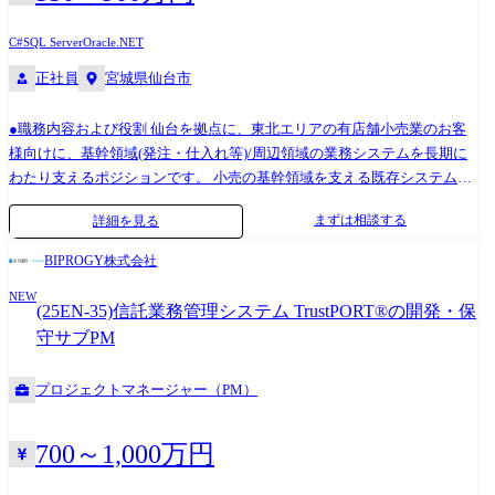
めていただきます。 その後、経験や習熟度に応じて、業務要件整理や上
流工程での役割を徐々に広げていただき、将来的にはプロジェクトマネ
C#
SQL Server
Oracle
.NET
ージャや業務領域のスペシャリストとしての活躍を期待しています。
正社員
宮城県仙台市
【開発環境】 基盤:プライベートクラウド 言語:OutSystems、 C#
DB:SQLServer FW:.NET Core 【配属組織】 当組織は生保分野向けにSIサ
ービスを展開している部署になります。 担当する顧客向けにはアプリケ
●職務内容および役割 仙台を拠点に、東北エリアの有店舗小売業のお客
ーションの保守開発やインフラの保守運用だけでなく、新規のシステム
様向けに、基幹領域(発注・仕入れ等)/周辺領域の業務システムを長期に
提案・構築なども携わっております。 担当業務によりますが、勤務形態
わたり支えるポジションです。 小売の基幹領域を支える既存システムの
としては多くのプロジェクトがお客さま先に常駐し、週1～2回の在宅勤
安定稼働を担いながら、改修・改善と更改(例:クラウドリフト等)を継続
まずは相談する
詳細を見る
務と出社を組み合わせた、柔軟な働き方で仕事に従事しております。 ※
的にリードします。 2026年4月頃から、既存オンプレ環境のサーバ更改
保険業務の知識について、あると望ましいですが必須ではありません。
案件(要件定義～テスト推進)が予定されており、まずはご参画いただく想
BIPROGY株式会社
着任後、業務知識の習得はサポートいたします。 システムの開発知識を
定です(期間:約1年、規模:30～40人月程度)。 本案件では、システム移
お持ちであること、アーキテクトとしてのご経験を重視いたします。 変
NEW
行・テストに関する計画策定と推進(関係者/パートナーを含む調整・進
(25EN-35)信託業務管理システム TrustPORT®の開発・保
更の範囲:当面の間は本職務に従事いただく予定です。 適性により当社業
行)が中心となります。 ●ご担当いただく想定業務 本ポジションでは、上
守サブPM
務全般に変更の可能性があります。 【業務概要】 生命保険会社をはじめ
記案件以外の具体的な職務内容として、以下を担っていただく想定です
とした各種金融機関に対して、顧客の拡大/成長戦略のもとにSIサービス
(経験・スキルに応じて、担当～リーダーで調整)。 既存システムの保
プロジェクトマネージャー（PM）
を提供します。 また、SIサービスの提供を通じて新たなサービスの創出
守・改修における 要件定義～設計～テスト推進～リリース の推進 進捗/
を図り、ビジネスの拡大を担います。
品質/課題管理 パートナー様が実施した成果物の受入れ検収 お客様要望
のヒアリング、対応方針の整理・合意形成 Oracle/SQL Server 等のDBを用
700～1,000万円
いたシステムの改修・改善(更改や新規開発に関わる可能性もあり) 変更
の範囲:当面の間は本職務に従事いただく予定です。 適性により当社業務