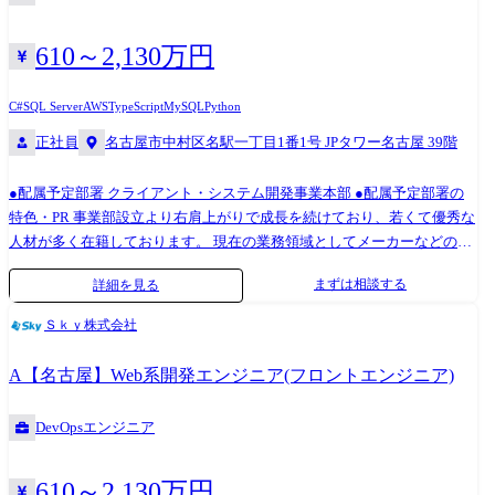
ム」では、従来のシステム開発と比較すると、その開発フェーズの比重
ー、サブチーフへ昇格 2017年 社内でのPoC活動として、ブロックチェ
がプログラミングからコンサルティングや上流設計へと変化してきてい
ーンを使った技術検証を実施 2019年 オンラインショップ向け共通API
610～2,130万円
ます。 そのため、業務内容としては、「ローコードプラットフォーム」
基盤構築開発にて、AWSを活用したサーバレスアプリケーションの開発
を用いたシステム開発導入をコンサルティング・上流設計からご対応い
を対応 スクラムマスターとしてスクラムチーム運営を実施。主任技師へ
C#
SQL Server
AWS
TypeScript
MySQL
Python
ただきます。 下流工程において、プログラミング開発も一部必要になり
昇格 2021年 物流業界向けのデータ分析基盤構築を対応を実施するデー
正社員
名古屋市中村区名駅一丁目1番1号 JPタワー名古屋 39階
ますが、通常のシステム開発と比較すると少なくなります。 すでにご経
タ分析基盤構築において 各種基幹システムとのIF要件の取りまとめとロ
験しているシステム開発のスキルを活かし、「ローコードプラットフォ
ーコードツールを活用したIF構築を対応 2022年 技術係長へ昇格 2023
ーム」における、コンサルティングや上流設計業務でご活躍いただき、
●配属予定部署 クライアント・システム開発事業本部 ●配属予定部署の
年 建機業界での品質保証システムを活用したデータ連携基盤構築にお
今後拡大していくこの市場での価値を高めることが可能です。 ローコー
特色・PR 事業部設立より右肩上がりで成長を続けており、若くて優秀な
いて、アーキテクチャ検討・技術検証を対応 ●身につくスキル ・上流か
ドプラットフォームエンジニアの主な業務 ・要望・要求事項を元にした
人材が多く在籍しております。 現在の業務領域としてメーカーなどの製
ら下流までの一連の開発スキル ・近年Webアプリ開発で主流となってい
業務フローの提案 ・業務フローに沿ったローコードプラットフォームの
造業の案件が多くを占めておりますが、今後は金融業や小売業、流通、
るSPA(シングル・ページ・アプリケーション)による構築スキル ・
まずは相談する
詳細を見る
選定 ・ローコードプラットフォームを利用したシステム開発 ・エンドユ
物流、デベロッパーなどの製造業以外の業界も拡大を進めていく方針で
Amazon Web Service(AWS)やMicrosoft Azure などのパブリッククラウドの
ーザー自身のローコードプラットフォーム開発を促進させるコンサルテ
す。 開発案件の多くがプライム案件となり、お客様と直接折衝する機会
サービスや構築に関する知識やスキル ・顧客折衝やプロジェクト管理な
Ｓｋｙ株式会社
ィング
も多く、要件定義や基本設計など、開発工程の上流から対応する業務が
どPM,PLで必要とされるスキル ・サーバレスアーキテクチャの知識、経
多く、PM、PL、SMも多く在籍しております。 ※職務内容変更の可能性:
験
A【名古屋】Web系開発エンジニア(フロントエンジニア)
有 ※変更の範囲:会社の定める業務 大手企業を中心に業務系システムや
Webアプリ開発プロジェクトの上流から開発工程まで幅広くご担当いた
DevOpsエンジニア
だきます。 業務内容は多岐にわたっており、プロジェクトマネジメン
ト、スクラム開発のスクラムマスタなどプロジェクトをリードする役割
や、要件定義、基本設計など開発上流からの対応。 サーバレスアーキテ
610～2,130万円