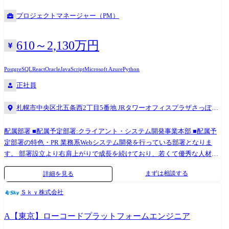
定める業務 現在、Sky株式会社が注力している各種業界の案件をご担当
プロジェクトマネージャー（PM）
いただきます。 大手企業を中心に業務系システムやWebアプリ開発プロ
ジェクトの上流から開発工程まで幅広くご担当いただきます。 業務内容
は多岐にわたっており、プロジェクトマネジメント、スクラム開発のス
610～2,130万円
クラムマスタなどプロジェクトをリードする役割や要件定義、基本設計
など開発上流からの対応。 サーバレスアーキテクチャなどのクラウド設
PostgreSQL
React
Oracle
JavaScript
Microsoft Azure
Python
計、開発。 UIライブラリやフレームワークを用いたクライアント開発や
正社員
APIやバッチ処理、データベース設計、開発などのバックエンド開発など
案件に応じてさまざまな局面、技術をご経験いただきます。 キャリアア
札幌市中央区北五条西2丁目5番地 JRタワーオフィスプラザさっぽろ
ップのモデルケース ・プロジェクトマネージャー 2013年 入社。生産準
16階
備システム開発において設計からリリースまでを担当 2014年 リーダー
配属部署 ■配属予定部署:クライアント・システム開発事業本部 ■配属予
へ昇格 2015年 サブチーフ、チーフへ昇格 2016年 放送業界向けシス
定部署の特色・PR 業務系Webシステム開発を行っている部署となりま
テムにおいてチームリーダーとしてプロジェクト管理、顧客折衝を担
す。 部署設立より右肩上がりで成長を続けており、若くて優秀な人材が
当。係長へ昇格 2017年 課長代理へ昇格 2019年 課長へ昇格 2021年
多く在籍しております。 現在は業務領域としてメーカーなどの製造業の
ライセンス管理システムにおいてプロジェクトマネージャーとしてプロ
まずは相談する
詳細を見る
案件が多くを占めておりますが、今後は金融業や小売業、流通、物流、
ジェクト推進における管理を担当 2022年 人材紹介会社向け基幹システ
デベロッパーなどの製造業以外も拡大を進めていく方針です。 開発案件
ムにおいてプロジェクトリーダーとしてプロジェクト推進における管理
Ｓｋｙ株式会社
の多くがプライム案件となり、お客様と直接折衝する機会も多く、要件
を担当 2023年 会員向けサイト開発の複数案件にてプロジェクトマネー
定義や基本設計など、開発工程の上流から対応する業務が多く、PM、
ジャーとしてプロジェクト推進における管理を担当 2024年 次長へ昇格
A【東京】ローコードプラットフォームエンジニア
PL、SMも多く在籍しております。 ※職務内容変更の可能性:有 ※変更の
・テクニカルスペシャリスト 2015年 入社。ワークフローシステム開発