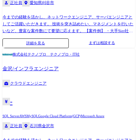
正社員
愛知県刈谷市
今までの経験を活かし、ネットワークエンジニア、サーバエンジニアと
してご活躍いただきます。 技術を突き詰めたい、マネジメントを行いた
いなど、豊富な案件数にて要望に応えます。 【案件例】 ・大手Sier社内
情報基盤構築PJ(Windows Server) ・大手メーカー基幹システムクラウド構
まずは相談する
詳細を見る
築(AWS,Azure,Google) ・インフラ仮想基盤構築(Citrix,Vmware) ・半導体
メーカー向けデータベース構築(Oracle,SQL Server) ・社内インフラ構築実
株式会社テクノプロ テクノプロ・IT社
現PJ(Cisco) ・セキュリティアーキテクチャの設計支援 ・基幹ネットワー
クの更改(設計〜構築〜導入支援)など (変更の範囲)会社の定める業務
金沢/インフラエンジニア
クラウドエンジニア
-
SQL Server
AWS
MySQL
Google Cloud Platform(GCP)
Microsoft Azure
正社員
石川県金沢市