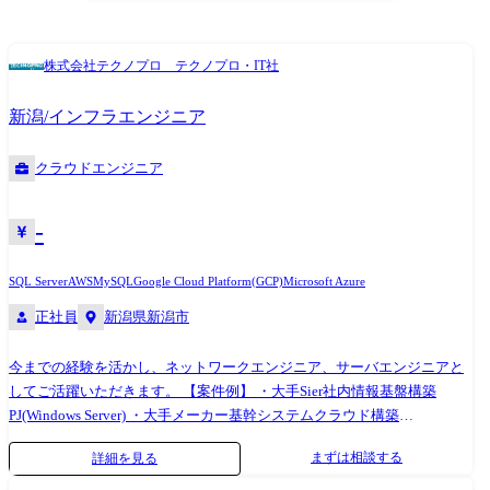
株式会社テクノプロ テクノプロ・IT社
新潟/インフラエンジニア
クラウドエンジニア
-
SQL Server
AWS
MySQL
Google Cloud Platform(GCP)
Microsoft Azure
正社員
新潟県新潟市
今までの経験を活かし、ネットワークエンジニア、サーバエンジニアと
してご活躍いただきます。 【案件例】 ・大手Sier社内情報基盤構築
PJ(Windows Server) ・大手メーカー基幹システムクラウド構築
(AWS,Azure,Google) ・インフラ仮想基盤構築(Citrix,Vmware) ・半導体メ
まずは相談する
詳細を見る
ーカー向けデータベース構築(Oracle,SQL Server) ・社内インフラ構築実現
PJ(Cisco) ・セキュリティアーキテクチャの設計支援 ・基幹ネットワーク