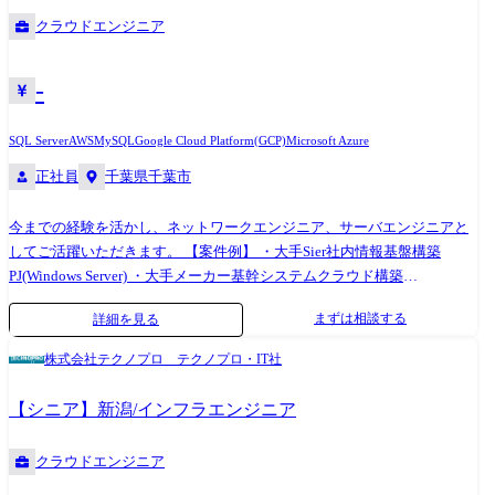
クラウドエンジニア
-
SQL Server
AWS
MySQL
Google Cloud Platform(GCP)
Microsoft Azure
正社員
千葉県千葉市
今までの経験を活かし、ネットワークエンジニア、サーバエンジニアと
してご活躍いただきます。 【案件例】 ・大手Sier社内情報基盤構築
PJ(Windows Server) ・大手メーカー基幹システムクラウド構築
(AWS,Azure,Google) ・インフラ仮想基盤構築(Citrix,Vmware) ・半導体メ
まずは相談する
詳細を見る
ーカー向けデータベース構築(Oracle,SQL Server) ・社内インフラ構築実現
PJ(Cisco) ・セキュリティアーキテクチャの設計支援 ・基幹ネットワーク
株式会社テクノプロ テクノプロ・IT社
の更改(設計～構築～導入支援)など (変更の範囲)会社の定める業務
【シニア】新潟/インフラエンジニア
クラウドエンジニア