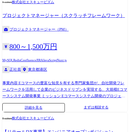
株式会社エスキュービズム
の更改(設計～構築～導入支援)など (変更の範囲)会社の定める業務
プロジェクトマネージャー（スクラッチフレームワーク）
プロジェクトマネージャー（PM）
800～1,500万円
MySQL
Redis
Confluence
JIRA
JavaScript
Nuxt.js
正社員
東京都港区
事業内容 Eコマースの豊富な知見を有する専門家集団が、自社開発フレ
ームワークを活用して企業のビジネスドリブンを実現する、大規模Eコマ
ースシステム開発事業 ミッション Eコマースシステム開発のプロジェク
ト推進 クライアント・案件例 ・大手不動産会社のテナント企業向け会員
まずは相談する
詳細を見る
制施設・サービスの予約、決済システムの開発 仕事内容(想定) ・社内や
外部ベンダーと連携したプロジェクト管理 ・プロジェクトメンバーの管
株式会社エスキュービズム
理、デリバリー品質の担保 ※将来的に管理職や経営層へのキャリアパス
を想定しています. ※1 業務変更の範囲:会社内でのすべての業務 開発環
【リテールDX事業】エンジニアオープンポジション