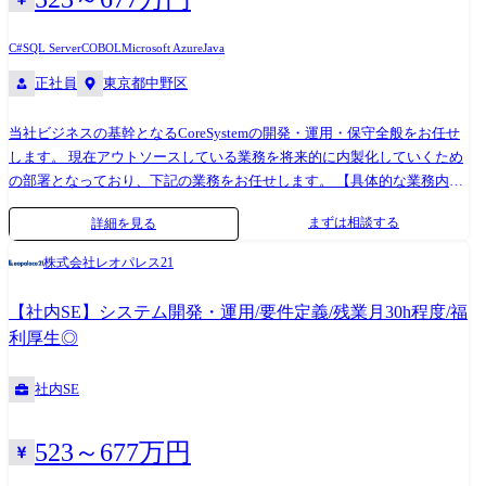
C#
SQL Server
COBOL
Microsoft Azure
Java
正社員
東京都中野区
当社ビジネスの基幹となるCoreSystemの開発・運用・保守全般をお任せ
します。 現在アウトソースしている業務を将来的に内製化していくため
の部署となっており、下記の業務をお任せします。 【具体的な業務内
容】※上流から下流まで幅広く担当して頂きます。 ・ユーザー部門から
まずは相談する
詳細を見る
のヒアリングや要件定義 ・上記要件定義に沿った設計から開発・リリー
スまで担当またはベンダーコントロール 【携わるシステムやプロダク
株式会社レオパレス21
ト】 すべて基幹システム(CoreSystem)となり、言語はJAVAとなっており
ます。 データベースはすべてSQL Serverとなっております。 【今後のキ
【社内SE】システム開発・運用/要件定義/残業月30h程度/福
ャリアについて】 スペシャリスト職としての任用や、他企画部署や経営
利厚生◎
部門への任用の可能性もございます。 【残業について】 1年を平均して
20時間/月となっております。 【配属先情報】 5名(メンバー5名での構
社内SE
成)※ご経験に応じて役職を伴う採用の可能性がございます 変更の範囲：
会社の定める業務
523～677万円