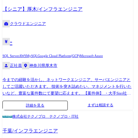
プレミスサーバ, Microsoft Azure, Amazon Web service ・ミドルウェ
【シニア】厚木/インフラエンジニア
ア:Microsoft SQL Database(および SQL Server), Oracle, Azure COSMOS DB,
Nginx, Kubernetes(Azure Kubernetes Service, Elastic Kubernetes Service) ・
クラウドエンジニア
構成管理ツール: Azure DevOps ・CI/CD: Azure DevOps ・監視ツール: IIJ
・ドキュメンテーション: Confluence ・その他利用ツール・サービス:
Microsoft Teams , Slack 他 配属部門 プロダクト開発本部
-
SQL Server
AWS
MySQL
Google Cloud Platform(GCP)
Microsoft Azure
正社員
神奈川県厚木市
今までの経験を活かし、ネットワークエンジニア、サーバエンジニアと
してご活躍いただきます。 技術を突き詰めたい、マネジメントを行いた
いなど、豊富な案件数にて要望に応えます。 【案件例】 ・大手Sier社内
情報基盤構築PJ(Windows Server) ・大手メーカー基幹システムクラウド構
まずは相談する
詳細を見る
築(AWS,Azure,Google) ・インフラ仮想基盤構築(Citrix,Vmware) ・半導体
メーカー向けデータベース構築(Oracle,SQL Server) ・社内インフラ構築実
株式会社テクノプロ テクノプロ・IT社
現PJ(Cisco) ・セキュリティアーキテクチャの設計支援 ・基幹ネットワー
クの更改(設計〜構築〜導入支援)など (変更の範囲)会社の定める業務
千葉/インフラエンジニア