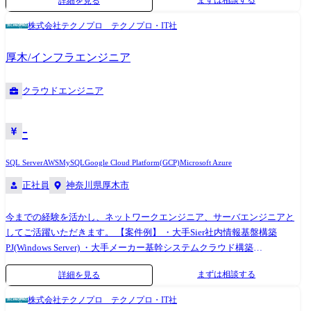
まずは相談する
詳細を見る
ョンの実現に向けた挑戦をし続けていきます。 本ポジションに期待する
事【バックエンドエンジニア】 アバントのミッションを達成するため
株式会社テクノプロ テクノプロ・IT社
に、エンジニアリングチームは大きな転換をしようとしています。お客
様の「経営情報の大衆化」を進めるためにアバントは成長を続けてきま
厚木/インフラエンジニア
した。今後さらなる速度でのサービス拡大および「経営情報の大衆化」
を見据え、アバント全体のミッションとして、新規ソフトウェアサービ
クラウドエンジニア
スの拡充に取り組んでいます。 これまでモノリシックなオンプレミス型
クライアントアプリケーションとして設計・実装されてきたアバントの
プロダクトをクラウド型ブラウザアプリケーションとすることで、よ
-
り、お客様に価値を提供できるシステムへと作り変えています。バック
エンドエンジニアには、システム・組織の大きな変革とサービスの成長
SQL Server
AWS
MySQL
Google Cloud Platform(GCP)
Microsoft Azure
の両面に対して、Open Value Stretchに取り組むことが求められます。 こ
正社員
神奈川県厚木市
のような段階のバックエンドチームにおいて、機能開発はもちろんのこ
と、オンプレミスアプリケーションをクラウドアプリケーションに転換
今までの経験を活かし、ネットワークエンジニア、サーバエンジニアと
するための技術領域に係る意思決定から仕様に対するフィードバック
してご活躍いただきます。 【案件例】 ・大手Sier社内情報基盤構築
等、様々な議論に対してオーナーシップを持ち、積極的・主体的に関わ
PJ(Windows Server) ・大手メーカー基幹システムクラウド構築
って頂くTechLeadとしてのエンジニアを求めています。 業務内容【バッ
(AWS,Azure,Google) ・インフラ仮想基盤構築(Citrix,Vmware) ・半導体メ
クエンドエンジニア】 ・アバントのクラウドサービスを構成する各種
まずは相談する
詳細を見る
ーカー向けデータベース構築(Oracle,SQL Server) ・社内インフラ構築実現
Microservicesの設計、開発、運用 ・C#を利用したクラウドサービスの
PJ(Cisco) ・セキュリティアーキテクチャの設計支援 ・基幹ネットワーク
API、Webアプリケーションの設計、開発、運用 ・チーム開発のリード
株式会社テクノプロ テクノプロ・IT社
の更改(設計?構築?導入支援)など (変更の範囲)会社の定める業務
技術環境 ・開発言語: C#, JavaScript, C++ ・インフラストラクチャ: オン