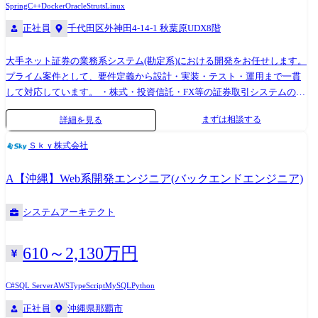
あり、リーダーシップを発揮して顧客満足度の最大化に貢献していただ
Spring
C++
Docker
Oracle
Struts
Linux
きます。 具体的な案件例 ・官公庁向け 政府職員向け管理システム
正社員
千代田区外神田4-14-1 秋葉原UDX8階
の品質管理チームの立ち上げおよび運営。 ・メーカー向け 基幹シス
テム刷新プロジェクトに伴うシステムテスト、受入テスト、品質マネジ
大手ネット証券の業務系システム(勘定系)における開発をお任せします。
メントチームの立ち上げおよび運営。
プライム案件として、要件定義から設計・実装・テスト・運用まで一貫
して対応しています。 ・株式・投資信託・FX等の証券取引システムの開
発/改修 ・外部サービスとのAPI連携設計・実装 ・大量データを扱うバッ
まずは相談する
詳細を見る
チ処理の設計・実装・運用 ・パフォーマンスチューニング、システム負
荷分散の設計 プロジェクトの特徴 ・大規模証券プラットフォームに参
Ｓｋｙ株式会社
画:日本を代表するネット証券の中核システムに関与し、日々の取引を安
定運用する基盤を支えます ・高トラフィック・高可用性の開発環境:リア
A【沖縄】Web系開発エンジニア(バックエンドエンジニア)
ルタイム性・信頼性が求められるため、冗長構成・フェイルオーバー・
スケーラビリティ設計の経験が得られます ・リアルタイム×バッチ処理
システムアーキテクト
の両立:日中のリアルタイム取引と、夜間の大量バッチ処理の共存を実現
する高度なアーキテクチャに携わります 開発環境 言語:PL/SQL(Oracle)、
VB.NET、C++、C# OS:Linux(Unix系) FW:Spring、Struts、Struts2
610～2,130万円
IDE:Eclipse、Visual Studio、Android Studio、Xcode その他:SVN、Git、
JP1、HULFT、Apache、Tomcat、WebLogic DB:Oracle、MySQL、SQL
C#
SQL Server
AWS
TypeScript
MySQL
Python
Server、solidDB DevOps関連:Docker、CI/CD(GitHub Actions等)
正社員
沖縄県那覇市