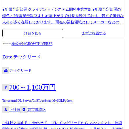
●配属予定部署 クライアント・システム開発事業本部 ●配属予定部署の
特色・PR 事業部設立より右肩上がりで成長を続けており、若くて優秀な
人材が多く在籍しております。 現在の業務領域としてメーカーなどの製
造業の案件が多くを占めておりますが、今後は金融業や小売業、流通、
まずは相談する
詳細を見る
物流、デベロッパーなどの製造業以外の業界も拡大を進めていく方針で
す。 開発案件の多くがプライム案件となり、お客様と直接折衝する機会
株式会社GROWTH VERSE
も多く、要件定義や基本設計など、開発工程の上流から対応する業務が
多く、PM、PL、SMも多く在籍しております。 ※職務内容変更の可能性:
Zero: テックリード
有 ※変更の範囲:会社の定める業務 大手企業を中心に業務系システムや
Webアプリ開発プロジェクトの上流から開発工程まで幅広くご担当いた
テックリード
だきます。 業務内容は多岐にわたっており、プロジェクトマネジメン
ト、スクラム開発のスクラムマスタなどプロジェクトをリードする役割
や、要件定義、基本設計など開発上流からの対応。 サーバレスアーキテ
700～1,100万円
クチャなどのクラウド設計、開発。 UIライブラリやフレームワークを用
いたクライアント開発やAPIやバッチ処理、データベース設計、開発など
Terraform
SQL Server
AWS
TypeScript
MySQL
Python
のバックエンド開発など、案件に応じてさまざまな局面、技術をご経験
正社員
東京都港区
いただきます。 キャリアアップのモデルケース ●プロジェクトマネージ
ャー 2013年 入社。 生産準備システム開発において設計からリリースま
ご経験と志向性に合わせて、プレイングリードからマネジメント、技術
でを担当 2014年 リーダーへ昇格 2015年 サブチーフ、チーフへ昇格