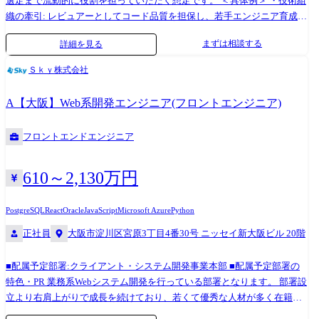
選定まで流動的に役割を担っていただく想定です。 ＜具体例＞ ・技術組
2016年 放送業界向けシステムにおいてチームリーダーとしてプロジェ
織の牽引: レビュアーとしてコード品質を担保し、若手エンジニア育成や
クト管理、顧客折衝を担当。 係長へ昇格 2017年 課長代理へ昇格 2019
開発文化醸成へ関与 ・バックエンド開発: Go言語での信頼性・可用性を
年 課長へ昇格 2021年 ライセンス管理システムにおいてプロジェクト
まずは相談する
詳細を見る
重視したシステム開発・運用 ・リアーキテクチャの推進: 将来的なスケ
マネージャーとしてプロジェクト推進における管理を担当 2022年 人材
ールを見据えた、拡張性の高いシステム設計および実装 ・インフラ最適
紹介会社向け基幹システムにおいてプロジェクトリーダーとしてプロジ
Ｓｋｙ株式会社
化: GCPの運用管理、コスト改善 ■ 技術スタック ・フロントエンド:
ェクト推進における管理を担当 2023年 会員向けサイト開発の複数案件
React、TypeScript ・バックエンド: Go、Echo、Python ・インフラ: GCP
にてプロジェクトマネージャーとしてプロジェクト推進における管理を
A【大阪】Web系開発エンジニア(フロントエンジニア)
(Cloud Run、Cloud SQL等) ・データベース: Cloud SQL(PostgreSQL) ・開
担当 2024年 次長へ昇格 ●テクニカルスペシャリスト 2015年 入社。
発環境: GitHub、Docker、GitHub Actions、Cloud Build、Terraform、
ワークフローシステム開発にて設計からリリースまでを担当 2016年 リ
フロントエンドエンジニア
Cursor、Claude Code ■ 開発スタイル/働き方 ・フルリモート、フレック
ーダー、サブチーフへ昇格 2017年 社内でのPoC活動として、ブロック
スで柔軟な働き方 ・1週間スプリントでのアジャイル/スクラム開発 ・
チェーンを使った技術検証を実施 2019年 オンラインショップ向け共通
Cursorなどの生成AIを活用した効率的な開発
API基盤構築開発にて、AWSを活用したサーバレスアプリケーションの開
610～2,130万円
発を対応 スクラムマスターとしてスクラムチーム運営を実施。 主任技師
へ昇格 2021年 物流業界向けのデータ分析基盤構築を対応を実施するデ
PostgreSQL
React
Oracle
JavaScript
Microsoft Azure
Python
ータ分析基盤構築において、各種基幹システムとのIF要件の取りまとめ
正社員
大阪市淀川区宮原3丁目4番30号 ニッセイ新大阪ビル 20階
とローコードツールを活用したIF構築を対応 2022年 技術係長へ昇格
2023年 建機業界での品質保証システムを活用したデータ連携基盤構築
■配属予定部署:クライアント・システム開発事業本部 ■配属予定部署の
において、アーキテクチャ検討・技術検証を対応
特色・PR 業務系Webシステム開発を行っている部署となります。 部署設
立より右肩上がりで成長を続けており、若くて優秀な人材が多く在籍し
ております。 現在は業務領域としてメーカーなどの製造業の案件が多く