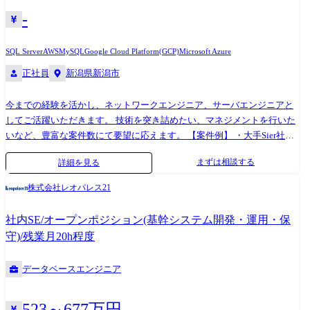
-
SQL Server
AWS
MySQL
Google Cloud Platform(GCP)
Microsoft Azure
正社員
新潟県新潟市
今までの経験を活かし、ネットワークエンジニア、サーバエンジニアと
してご活躍いただきます。 技術を突き詰めたい、マネジメントを行いた
いなど、豊富な案件数にて要望に応えます。 【案件例】 ・大手Sier社内
情報基盤構築PJ(Windows Server) ・大手メーカー基幹システムクラウド構
まずは相談する
詳細を見る
築(AWS,Azure,Google) ・インフラ仮想基盤構築(Citrix,Vmware) ・半導体
メーカー向けデータベース構築(Oracle,SQL Server) ・社内インフラ構築実
株式会社レオパレス21
現PJ(Cisco) ・セキュリティアーキテクチャの設計支援 ・基幹ネットワー
クの更改(設計〜構築〜導入支援)など (変更の範囲)会社の定める業務
社内SE/オープンポジション(基幹システム開発・運用・保
守)/残業月20h程度
データベースエンジニア
523～677万円