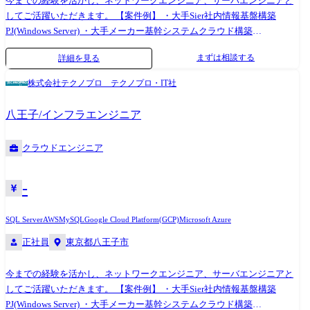
今までの経験を活かし、ネットワークエンジニア、サーバエンジニアと
してご活躍いただきます。 【案件例】 ・大手Sier社内情報基盤構築
PJ(Windows Server) ・大手メーカー基幹システムクラウド構築
(AWS,Azure,Google) ・インフラ仮想基盤構築(Citrix,Vmware) ・半導体メ
まずは相談する
詳細を見る
ーカー向けデータベース構築(Oracle,SQL Server) ・社内インフラ構築実現
PJ(Cisco) ・セキュリティアーキテクチャの設計支援 ・基幹ネットワーク
株式会社テクノプロ テクノプロ・IT社
の更改(設計～構築～導入支援)など (変更の範囲)会社の定める業務
八王子/インフラエンジニア
クラウドエンジニア
-
SQL Server
AWS
MySQL
Google Cloud Platform(GCP)
Microsoft Azure
正社員
東京都八王子市
今までの経験を活かし、ネットワークエンジニア、サーバエンジニアと
してご活躍いただきます。 【案件例】 ・大手Sier社内情報基盤構築
PJ(Windows Server) ・大手メーカー基幹システムクラウド構築