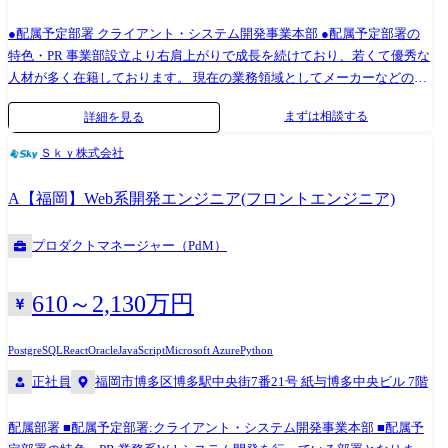
トメンバ(主にパートナー企業様)が行います。 ●部署の業務概要とメッセ
●配属予定部署 クライアント・システム開発事業本部 ●配属予定部署の
ージ ＜部署の業務概要＞ 信託を扱う金融機関や信託会社のお客様が、業
特色・PR 事業部設立より右肩上がりで成長を続けており、若くて優秀な
務を円滑に管理できるよう支援する信託業務管理システム TrustPORT®の
人材が多く在籍しております。 現在の業務領域としてメーカーなどの製
主管部門です。 オンプレ版、ASP版の2種類があり、約30社様にてご利用
造業の案件が多くを占めておりますが、今後は金融業や小売業、流通、
いただいています。 ASP版は毎年2社程度の新規導入があり、販売は好調
まずは相談する
詳細を見る
物流、デベロッパーなどの製造業以外の業界も拡大を進めていく方針で
です。 システムの運用保守、顧客要望に基づく開発、新規顧客の導入支
す。 開発案件の多くがプライム案件となり、お客様と直接折衝する機会
援など、幅広い業務を担当しています。 ＜メッセージ＞ 基本的な勤務地
Ｓｋｙ株式会社
も多く、要件定義や基本設計など、開発工程の上流から対応する業務が
は本社となりますが、テレワークを併用して勤務いただけます。 プロジ
多く、PM、PL、SMも多く在籍しております。 ※職務内容変更の可能性:
ェクトによっては、顧客先での作業が発生することがあります。 (常駐勤
A【福岡】Web系開発エンジニア(フロントエンジニア)
有 ※変更の範囲:会社の定める業務 大手企業を中心に業務系システムや
務ではありません) 責任を持って主体的に業務に取り組める方を歓迎いた
Webアプリ開発プロジェクトの上流から開発工程まで幅広くご担当いた
します。 変更の範囲:当面の間は本職務に従事いただく予定です。適性に
プロダクトマネージャー（PdM）
だきます。 業務内容は多岐にわたっており、プロジェクトマネジメン
より当社業務全般に変更の可能性があります。
ト、スクラム開発のスクラムマスタなどプロジェクトをリードする役割
や、要件定義、基本設計など開発上流からの対応。 サーバレスアーキテ
610～2,130万円
クチャなどのクラウド設計、開発。 UIライブラリやフレームワークを用
いたクライアント開発やAPIやバッチ処理、データベース設計、開発など
PostgreSQL
React
Oracle
JavaScript
Microsoft Azure
Python
のバックエンド開発など、案件に応じてさまざまな局面、技術をご経験
正社員
福岡市博多区博多駅中央街7番21号 紙与博多中央ビル 7階
いただきます。 ●プロジェクトマネージャー 2013年 入社。生産準備シ
ステム開発において設計からリリースまでを担当 2014年 リーダーへ昇
配属部署 ■配属予定部署:クライアント・システム開発事業本部 ■配属予
格 2015年 サブチーフ、チーフへ昇格 2016年 放送業界向けシステム