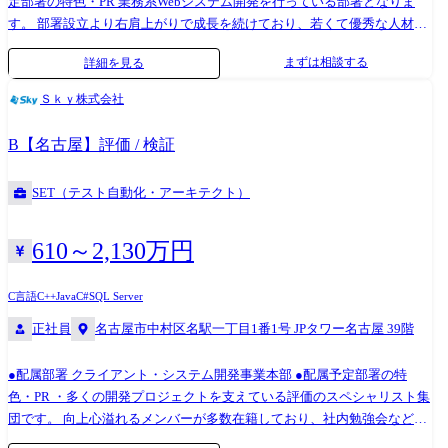
定部署の特色・PR 業務系Webシステム開発を行っている部署となりま
においてチームリーダーとしてプロジェクト管理、顧客折衝を担当。係
す。 部署設立より右肩上がりで成長を続けており、若くて優秀な人材が
長へ昇格 2017年 課長代理へ昇格 2019年 課長へ昇格 2021年 ライセ
多く在籍しております。 現在は業務領域としてメーカーなどの製造業の
ンス管理システムにおいてプロジェクトマネージャーとしてプロジェク
まずは相談する
詳細を見る
案件が多くを占めておりますが、今後は金融業や小売業、流通、物流、
ト推進における管理を担当 2022年 人材紹介会社向け基幹システムにお
デベロッパーなどの製造業以外も拡大を進めていく方針です。 開発案件
いてプロジェクトリーダーとしてプロジェクト推進における管理を担当
Ｓｋｙ株式会社
の多くがプライム案件となり、お客様と直接折衝する機会も多く、要件
2023年 会員向けサイト開発の複数案件にてプロジェクトマネージャー
定義や基本設計など、開発工程の上流から対応する業務が多く、PM、
としてプロジェクト推進における管理を担当 2024年 次長へ昇格 ●テク
B【名古屋】評価 / 検証
PL、SMも多く在籍しております。 仕事内容 ※職務内容変更の可能性:有
ニカルスペシャリスト 2015年 入社。ワークフローシステム開発にて設
※変更の範囲:会社の定める業務 現在、Sky株式会社が注力している各種
計からリリースまでを担当 2016年 リーダー、サブチーフへ昇格 2017
SET（テスト自動化・アーキテクト）
業界の案件をご担当いただきます。 大手企業を中心に業務系システムや
年 社内でのPoC活動として、ブロックチェーンを使った技術検証を実
Webアプリ開発プロジェクトの上流から開発工程まで幅広くご担当いた
施 2019年 オンラインショップ向け共通API基盤構築開発にて、AWSを
だきます。 業務内容は多岐にわたっており、プロジェクトマネジメン
活用したサーバレスアプリケーションの開発を対応 スクラムマスターと
610～2,130万円
ト、スクラム開発のスクラムマスタなどプロジェクトをリードする役割
してスクラムチーム運営を実施。主任技師へ昇格 2021年 物流業界向け
や要件定義、基本設計など開発上流からの対応。サーバレスアーキテク
のデータ分析基盤構築を対応を実施するデータ分析基盤構築において、
C言語
C++
Java
C#
SQL Server
チャなどのクラウド設計、開発。 UIライブラリやフレームワークを用い
各種基幹システムとのIF要件の取りまとめとローコードツールを活用し
正社員
名古屋市中村区名駅一丁目1番1号 JPタワー名古屋 39階
たクライアント開発やAPIやバッチ処理、データベース設計、開発などの
たIF構築を対応 2022年 技術係長へ昇格 2023年 建機業界での品質保証
バックエンド開発など案件に応じてさまざまな局面、技術をご経験いた
システムを活用したデータ連携基盤構築において、アーキテクチャ検
●配属部署 クライアント・システム開発事業本部 ●配属予定部署の特
だきます。 キャリアアップのモデルケース ・プロジェクトマネージャー
討・技術検証を対応
色・PR ・多くの開発プロジェクトを支えている評価のスペシャリスト集
2013年 入社。生産準備システム開発において設計からリリースまでを
団です。 向上心溢れるメンバーが多数在籍しており、社内勉強会なども
担当 2014年 リーダーへ昇格 2015年 サブチーフ、チーフへ昇格 2016
頻繁に行いスキル 向上を目指しております。優れたビジネスマンもたく
年 放送業界向けシステムにおいてチームリーダーとしてプロジェクト