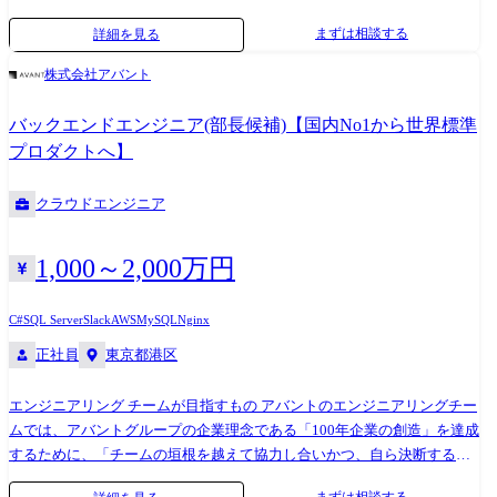
(AWS,Azure,Google) ・インフラ仮想基盤構築(Citrix,Vmware) ・半導体メ
まずは相談する
詳細を見る
ーカー向けデータベース構築(Oracle,SQL Server) ・社内インフラ構築実現
PJ(Cisco) ・セキュリティアーキテクチャの設計支援 ・基幹ネットワーク
株式会社アバント
の更改(設計～構築～導入支援)など (変更の範囲)会社の定める業務
バックエンドエンジニア(部長候補)【国内No1から世界標準
プロダクトへ】
クラウドエンジニア
1,000～2,000万円
C#
SQL Server
Slack
AWS
MySQL
Nginx
正社員
東京都港区
エンジニアリング チームが目指すもの アバントのエンジニアリングチー
ムでは、アバントグループの企業理念である「100年企業の創造」を達成
するために、「チームの垣根を越えて協力し合いかつ、自ら決断するこ
とのできる自律型」組織を作り、チーム一丸となり、アバントのミッシ