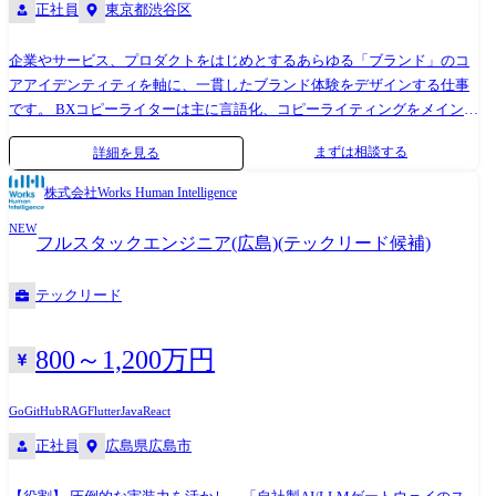
正社員
東京都渋谷区
企業やサービス、プロダクトをはじめとするあらゆる「ブランド」のコ
アアイデンティティを軸に、一貫したブランド体験をデザインする仕事
です。 BXコピーライターは主に言語化、コピーライティングをメインに
担当します。 ⚫︎クライアントインタビューやワークショップのまとめ、
まずは相談する
詳細を見る
分析、考察と、その内容を踏まえた言語化、コンセプト立案 ⚫︎コアアイ
デンティティやナラティブの言語化、ブランドスローガンやステートメ
株式会社Works Human Intelligence
ントのコピーライティング ⚫︎インタビュー設計、実施 ⚫︎ワークショップ
NEW
設計、ファシリテーション など ●メンバー ブランドエクスペリエンス
フルスタックエンジニア(広島)(テックリード候補)
をケイパビリティとしている、BXチームは現在8名のメンバーが所属し
ています。Brand Strategist、BXデザイナー、UIデザイナー、コピーライ
テックリード
ターと役割は様々です。 構成:ディレクター1名、リード1名、メンバー7
名 ●使用ツール Adobe各ソフト、Figma、Keynote、Strap、Notion、Slack
等 AIツール:ChatGPT、Gemini Pro、NotebookLM、Claude、Cursor 、
800～1,200万円
midjourney、Figma Make ●事例・インタビュー メディフォード:事業再編
で生まれた新会社「メディフォード」のブランディングプロジェクト
Go
GitHub
RAG
Flutter
Java
React
https://goodpatch.com/work/mediford https://goodpatch.com/blog/2024-09-
正社員
広島県広島市
mediford