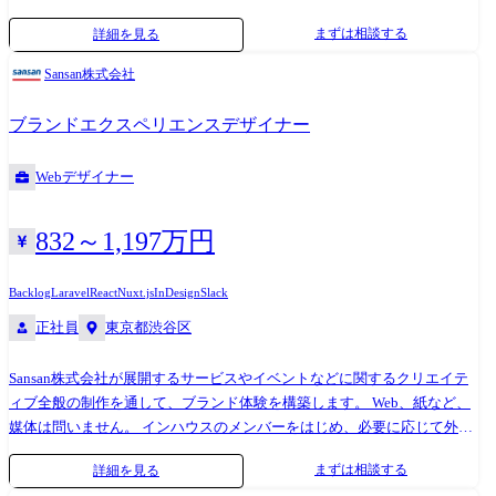
ております。 現在は業務領域としてメーカーなどの製造業の案件が多く
ティへのリファクタリング主導 ・厳格な自動テスト(Unit, E2E, 負荷テス
まずは相談する
詳細を見る
を占めておりますが、今後は金融業や小売業、流通、物流、デベロッパ
ト等)の設計と仕組み化による「落ちないインフラ」の実現 ・チームメン
ーなどの製造業以外も拡大を進めていく方針です。 開発案件の多くがプ
バーへの高度なコードレビュー、およびペアプログラミング等を通じた
Sansan株式会社
ライム案件となり、お客様と直接折衝する機会も多く、要件定義や基本
技術メンタリング ●部門説明 【所属部署・配属組織】2026年6月現在 ア
設計など、開発工程の上流から対応する業務が多く、PM、PL、SMも多
ドバンスドテクノロジー部門 約80名※協力会社社員含む └先端技術の研
ブランドエクスペリエンスデザイナー
く在籍しております。 ※職務内容変更の可能性:有 ※変更の範囲:会社の
究・開発に取り組む研究開発部門(立ち上げ当初30名から倍以上に成長) └
定める業務 ■現在、Sky株式会社が注力している各種業界の案件をご担当
各製品/開発領域で組織が分かれ、それぞれ5~10名規模のグループ(チー
Webデザイナー
いただきます。 大手企業を中心に業務系システムやWebアプリ開発プロ
ム)が存在 【特徴・チームワーク】 ・エンジニアが企画から開発まで一
ジェクトの上流から開発工程まで幅広くご担当いただきます。 業務内容
貫して携われる、一部門としてはスタートアップのような運営形態 ・
は多岐にわたっており、プロジェクトマネジメント、スクラム開発のス
「COMPANY」に蓄積された膨大かつ豊富な種類のデータを活用して新
832～1,197万円
クラムマスタなどプロジェクトをリードする役割や要件定義、基本設計
しい価値を創造するやりがい ・チーム内での技術の情報共有が積極的、
など開発上流からの対応。 サーバレスアーキテクチャなどのクラウド設
デイリーミーティングによるサポート体制、アットホームな雰囲気 ●技
Backlog
Laravel
React
Nuxt.js
InDesign
Slack
計、開発。 UIライブラリやフレームワークを用いたクライアント開発や
術スタック チームによって異なるため、以下のいずれか(参考まで) ・言
正社員
東京都渋谷区
APIやバッチ処理、データベース設計、開発などのバックエンド開発など
語:Java/TypeScript/Kotlin/Python ・Cloud: AWS/Google Cloud/Azure/OCI
案件に応じてさまざまな局面、技術をご経験いただきます。
・DB: PostgreSQL/Oracle DB/Amazon Aurora/Amazon DynamoDB ・FW:
Sansan株式会社が展開するサービスやイベントなどに関するクリエイテ
SpringBoot/Severless Framework/React/Vue3/Svelte/Kotlin Multiplatform ・
ィブ全般の制作を通して、ブランド体験を構築します。 Web、紙など、
開発インフラ: GitHub/Sonarqube/Jira/Redmine/Zenhub/Figma ・生成AI:
媒体は問いません。 インハウスのメンバーをはじめ、必要に応じて外部
GitHub Copilot/Gemini for Google Workspaces/Azure OpenAI Service/AWS
事業者とも連携して、さまざまな制作に携わります。 ●担当する業務(一
Bedrock/Google VertexAI/AWS KIRO/Claude Cowork
まずは相談する
詳細を見る
部) ・クリエイティブコンセプトの企画・開発、それに付随する制作業務