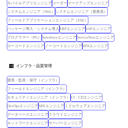
モバイルアプリエンジニア
コーダー
マークアップエンジニア
システムエンジニア（Web）
システムエンジニア（業務系）
フィールドアプリケーションエンジニア（FAE）
パッケージ導入・システム導入
ERPエンジニア
SAPエンジニア
プログラマー（PG）
Salesforceエンジニア
ServiceNowエンジニア
ローコードエンジニア
ノーコードエンジニア
RPAエンジニア
インフラ・品質管理
運用・監視・保守（インフラ）
フィールドエンジニア（インフラ）
セキュリティエンジニア（インフラ）
CI・CDエンジニア
DevOpsエンジニア
SREエンジニア
ミドルウェアエンジニア
データベースエンジニア
クラウドエンジニア
ネットワークエンジニア
サーバーエンジニア