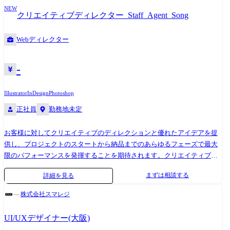
NEW
策定、設計、実装 ・OSとアプリケーション間のインターフェース仕様策
クリエイティブディレクター_Staff_Agent_Song
定および調整 ※OSやミドルウェア開発経験、リアルタイムOS、仮想化
技術、セキュアブートやプロセス間通信(IPC)などの知識が活かせます。
Webディレクター
②車載アプリケーション/サービスのインテグレーション(統合・検証) 開
発したビークルOS上で動作する各種AD/ADAS向けアプリケーションやサ
ービスを統合し、最適に動作させるための設計・検証を行います。 イン
-
テグレーションを完遂するには、OSのカーネル、通信ミドルウェア、ハ
ードウェア、そして上位のアプリ層まで、すべてのレイヤーに精通する
Illustrator
InDesign
Photoshop
必要があります。 そのため、特定の技術に閉じこもらず、フルスタック
正社員
勤務地未定
な知識が自然と身につきます。 ≪業務委細≫ 他チーム・他社が開発した
アプリをビークルOSに適切に組み込み・配置 ソフトウェア間の通信や依
お客様に対してクリエイティブのディレクションと優れたアイデアを提
存関係を調整・チューニング システム全体での機能検証・統合テスト・
供し、プロジェクトのスタートから納品までのあらゆるフェーズで最大
不具合解析/対策 ③ 次世代通信ミドルウェアの開発・実装 AD/ADAS向け
限のパフォーマンスを発揮することを期待されます。クリエイティブチ
の通信ミドルウェア(DDS、SOME/IP、MQTT等)」の開発は、車の安全性
ームを代表してクライアントにアイデアを提案し、社外のプロダクショ
向上に直結する領域です。 システムのふるまいについて低遅延・正常作
まずは相談する
詳細を見る
ンとも連携する責任があります。クライアントの上層部と直接対面した
動を実現させる仕事です。 ≪業務委細≫ SOME/IP、DDS、MQTTなど、
り、自身が率いるクリエイティブチームへの指揮を統括し、最良の結果
車内・車外通信プロトコルのAD/ADAS向けの最適化と実装 異なるドメイ
株式会社スマレジ
を残すことが求められます。社内の他部署との連携においても、明確な
ン間でのデータ交換を安全かつ低遅延で行うためのルーティング制御や
コミュニケーションと決断力を発揮することが求められ、定評を守る要
メッセージブローカーの開発 ●生成AIを活用した開発プロセスの改善及
UI/UXデザイナー(大阪)
となります。 今回は、droga5もしくは、アクセンチュア ソング クリエイ
び内製化促進 プラットフォームの開発実務を担っていただきながら、当