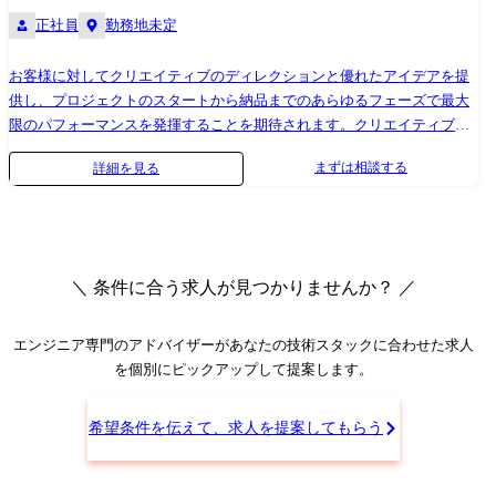
を統合し、 最適に動作させるための設計・検証を行います。 インテグレ
正社員
勤務地未定
ーションを完遂するには、OSのカーネル、通信ミドルウェア、ハードウ
ェア、そして上位のアプリ層まで、すべてのレイヤーに精通する必要が
お客様に対してクリエイティブのディレクションと優れたアイデアを提
あります。 そのため、特定の技術に閉じこもらず、フルスタックな知識
供し、プロジェクトのスタートから納品までのあらゆるフェーズで最大
が自然と身につきます。 ≪業務委細≫ 他チーム・他社が開発したアプリ
限のパフォーマンスを発揮することを期待されます。クリエイティブチ
をビークルOSに適切に組み込み・配置 ソフトウェア間の通信や依存関係
ームを代表してクライアントにアイデアを提案し、社外のプロダクショ
を調整・チューニング システム全体での機能検証・統合テスト・不具合
まずは相談する
詳細を見る
ンとも連携する責任があります。クライアントの上層部と直接対面した
解析/対策 ③次世代通信ミドルウェアの開発・実装 セントラルECUは、
り、自身が率いるクリエイティブチームへの指揮を統括し、最良の結果
車両内の各ECUや外部クラウドと膨大なデータをやり取りする通信のハ
を残すことが求められます。社内の他部署との連携においても、明確な
ブでもあります。 そのため、通信ミドルウェア(DDS、SOME/IP、MQTT
コミュニケーションと決断力を発揮することが求められ、定評を守る要
等)」の開発は、多種多様なプロトコルを統合し、安全かつ低遅延でルー
となります。 今回は、Droga5もしくは、アクセンチュア ソング クリエ
ティングするという、セントラルECU 特有の非常に難易度が高く面白い
＼ 条件に合う求人が見つかりませんか？ ／
イティブチーム配属となります。 具体的な業務内容 ・プロジェクトの責
領域です。 ≪業務委細≫ SOME/IP、DDS、MQTTなど、車内・車外通信
任者として、常にクリエイティブなディレクションを周囲に伝えて実行
プロトコルのセントラルECU向け最適化と実装 異なるドメイン間でのデ
する ・複数のお客様や成果物を同時に管理する ・クリエイティブチーム
エンジニア専門のアドバイザー
があなたの技術スタックに合わせた求人
ータ交換を安全かつ低遅延で行うためのルーティング制御やメッセージ
の監修、アイディアへのレビューとフィードバック、スタッフの成長に
を個別にピックアップして提案します。
ブローカーの開発 ※専門性や適性、会社ニーズなどを踏まえ、会社が定
関わるアドバイス ・プロダクションやポストプロダクションのあらゆる
める業務への配置転換を命じる場合があります 【開発ツール】
フェーズに対応する ・お客様との関係を構築し、ビジネスにおけるニー
AUTOSAR Adaptive/Classic, POSIX, Linux, HyperVisor, C/C++, Python, シェ
希望条件を伝えて、求人を提案してもらう
ズや貢献できる役割を深く理解。様々な判断においてお客様の信頼を得
ルスクリプト, Doors, EnterpriseArchitect, PREEvision, JIRA/Confluence,
る ・どの仕事においても成果物の質(クラフト)を追求する。他のクリエ
Git, SVN, Jenkins, Wireshark等
イティブメンバーに常にインスピレーションを与え、憧れられる存在に