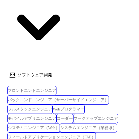
の業務DXの推進を行います。 ◎開発環境:React(/Next.js),TypeScript,
本人と相談の上で決定します) ※1 「変更の範囲」とは、将来の配置転換
Three.js, PHP(Laravel),AWS ◎対応フェーズ:提案、要件定義、基本・詳細
などによって変わり得る就業場所・業務の範囲を指します。
設計、開発、テスト、保守 人事労務SaaS開発支援 新規サービスのフロン
トエンド設計から実装、テストまで実施。 APIはGraphQLを使用し
schema の型を自動生成して、フロントエンド側で利用。 リリース後はス
クラムで細かくリリースしながら機能追加を実施しています。 テストに
ついては unit test の他に ローコードのテストツールなどを利用して自動
化を実施しています。 ◎開発環境:TypeScript,Vue.js,Nuxt.js,GraphQL ◎対
応フェーズ:要件定義、基本・詳細設計、開発、テスト 某事業会社 事業
サービスを跨いだシステムのリプレイス案件 新システムはAdministrator
とUserの2つのサイトから構成され、その間は約150個のAPIを通じてデー
ソフトウェア開発
タ通信を行っています。 メインのシステム開発以外でも、案件の各フェ
ーズで個人希望によって「要件定義」や「システム設計」「スケジュー
フロントエンドエンジニア
ル管理」などの業務を実施しています。 ◎開発環境:公開側:React,管理
側:Vue.js,BFF:Node.js ◎対応フェーズ:要件定義、基本・詳細設計、開
バックエンドエンジニア（サーバーサイドエンジニア）
発、テスト ※担当案件によっては当社正社員として、客先企業へ無期雇
フルスタックエンジニア
Webプログラマー
用派遣となる可能性があります 【変更の範囲※1】 会社内の全ての業
モバイルアプリエンジニア
コーダー
マークアップエンジニア
務、客先の業務、将来的に出向を実施した場合は出向先の全ての業務(た
だし本人と相談の上で決定します) ※1 「変更の範囲」とは、将来の配置
システムエンジニア（Web）
システムエンジニア（業務系）
転換などによって変わり得る就業場所・業務の範囲を指します。
フィールドアプリケーションエンジニア（FAE）