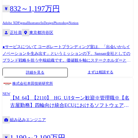
832～1,197万円
Adobe XD
Figma
Illustrator
InDesign
Photoshop
Notion
正社員
東京都渋谷区
●サービスについて コーポレートブランディング室は、「出会いからイ
ノベーションを生み出す」というミッションの下、Sansan全社としての
ブランド戦略を担う中核組織です。価値観を軸にステークホルダーと共
に歩み、一貫性のあるブランドコミュニケーションを実現しています。
まずは相談する
詳細を見る
●組織のミッション Sansanのカタチを基盤として、コーポレートブラン
ドの一貫性を守り、社内外のステークホルダーとの協働を通じて、ブラ
株式会社本田技術研究所
ンド価値を守り、育て、高めています。 ●具体的な業務 コーポレートブ
NEW
ランド体験を設計・推進するポジションです。 媒体を問わずクリエイテ
【M_64】【2110】_HG_U/Iターン歓迎※管理職※【名
ィブの方向性を定めつつ、自らも手を動かしながら、社内外のメンバー
古屋勤務】四輪向け統合ECUにおけるソフトウェアプ
と協働してブランドを形づくります。 【担当する業務の例】 ・ブランド
ラットフォーム(OS領域)の内製開発・インテグレーショ
設計思想に基づくクリエイティブコンセプトの企画・開発 ・Sansan株式
ン
組み込みエンジニア
会社のミッション・ビジョンに沿ったメッセージ性の高いコンテンツ制
作(採用・広報・コーポレート発信全般) ・広告、ポスター、パンフレッ
ト、採用資料、Webコンテンツなどの企画・デザイン・ディレクション
1,190～2,100万円