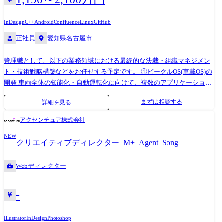
・イベントクリエイティブの開発(キービジュアル制作、会場装飾のコン
セプト設計など) ・撮影ディレクション(静止画・動画など)を含む制作プ
InDesign
C++
Android
Confluence
Linux
GitHub
ロセス全般のリード ・社内デザイナーや外部パートナーへのディレクシ
正社員
愛知県名古屋市
ョン・レビューによるクオリティ担保 ・ブランドガイドラインや世界観
の維持・改善・進化 【担当するプロジェクトの例】 ・[コーポレートサ
イト](https://jp.corp-sansan.com/) ・新卒採用サイト ・統合報告書、YEAR
管理職として、以下の業務領域における最終的な決裁・組織マネジメン
BOOK(※)、周年企画 ・新興スポーツ事業(ピックルボール)など ※1年間
ト・技術戦略構築などをお任せする予定です。 ①ビークルOS(車載OS)の
の出来事を振り返るために年末に配布する本 ●組織構成 本ポジション
開発 車両全体の知能化・自動運転化に向けて、複数のアプリケーション
は、コーポレートブランディング室への配属となります。 コーポレート
を安全かつ安定的に動作させるための「共通ソフトウェア基盤(OS)」=ビ
まずは相談する
詳細を見る
ブランディング室には、「PR」「クリエイティブ」「アドミニストレー
ークルOSの開発を行います。 これは、PCやスマートフォンにおける
ション」の機能があり、兼務も含め40名ほどの組織です。 その中に、ク
OS(LinuxやAndroidなど)に相当する存在で、車両における頭脳となるセ
アクセンチュア株式会社
リエイターは15名ほど所属しています。 ●開発環境、使用するツールな
ントラルECUの中核を担うシステムです。 サプライヤーと連携した開発
ど ・OS:macOS ・制作ツール:Adobe CC(Photoshop, Illustrator, InDesignな
NEW
と、完全内製化の開発の2種類があるため、組込み開発において何らかの
クリエイティブディレクター_M+_Agent_Song
ど), Figma, Microsoft PowerPointなど ・その他:Notion AI, ChatGPT,
ご経験があれば、ご活躍の可能性がございます。 (実装やテスト経験者も
MidjourneyなどのAIツール ●従事すべき業務の変更の範囲 会社の定める
対象) ≪業務委細≫ AUTOSAR Adaptive / Classicに基づいたOS・ミドルウ
Webディレクター
業務
ェア層の要求仕様策定、設計、実装 ※OSやミドルウェア開発経験、リア
ルタイムOS、仮想化技術、セキュアブートやプロセス間通信(IPC)などの
知識が活かせます。 ②車載アプリケーション/サービスのインテグレーシ
-
ョン(統合・検証) 開発したビークルOS上で動作する各種車載アプリケー
ション(例:車両運動制御、エネルギー管理、車内UX機能など)やサービス
Illustrator
InDesign
Photoshop