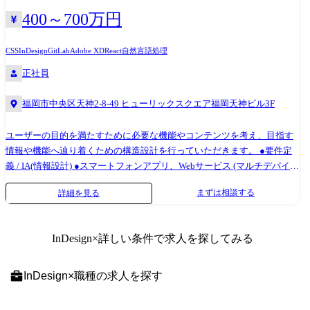
発、テスト ※担当案件によっては当社正社員として、客先企業へ無期雇
為、新規でReact、Vue.js、Three.js、TypeScriptなどの技術を活用した案
間上にリアルタイムに再現する「デジタルツイン」を推進しています。
400～700万円
用派遣となる可能性があります 【変更の範囲※1】 会社内の全ての業
件を多く対応しています。 2,世の中に影響力がある大手企業のサービス
当社ではIoT/UI・UX/クラウド/bigdataの技術分野を提供しており、某社
務、客先の業務、将来的に出向を実施した場合は出向先の全ての業務(た
に携わることができる 大手通信キャリアのオンライン販売サービス、大
の業務DXの推進を行います。 ◎開発環境:React(/Next.js),TypeScript,
だし本人と相談の上で決定します) ※1 「変更の範囲」とは、将来の配置
CSS
InDesign
GitLab
Adobe XD
React
自然言語処理
手車メーカーのサブスクリプションサービスやコネクティッドカー、大
Three.js, PHP(Laravel),AWS ◎対応フェーズ:提案、要件定義、基本・詳細
転換などによって変わり得る就業場所・業務の範囲を指します。
正社員
手採用支援企業サイトの先進化など、世の中にインパクトがある企業の
設計、開発、テスト、保守 人事労務SaaS開発支援 新規サービスのフロン
サービスを当社が主導して開発しております。 当社自社内ではWEBアプ
トエンド設計から実装、テストまで実施。 APIはGraphQLを使用し
福岡市中央区天神2-8-49 ヒューリックスクエア福岡天神ビル3F
リケーション開発だけでなくモバイルアプリ、インフラ構築、UIUX開
schema の型を自動生成して、フロントエンド側で利用。 リリース後はス
発、業務システム開発など幅広く対応でき、世の中からニーズが高いサ
クラムで細かくリリースしながら機能追加を実施しています。 テストに
ユーザーの目的を満たすために必要な機能やコンテンツを考え、目指す
ービス開発に携わることが可能です。 3,時代に求められるニーズに合わ
ついては unit test の他に ローコードのテストツールなどを利用して自動
情報や機能へ辿り着くための構造設計を行っていただきます。 ●要件定
せて自社内でスキルチェンジができる 当社では多様なIT技術(Cloud/UI・
化を実施しています。 ◎開発環境:TypeScript,Vue.js,Nuxt.js,GraphQL ◎対
義 / IA(情報設計) ●スマートフォンアプリ、Webサービス (マルチデバイ
UX/WEB/Mobile/業務システム)と先進技術(IoT/AI/XR/5G等)のエンジニア
応フェーズ:要件定義、基本・詳細設計、開発、テスト 某事業会社 事業
ス)のUI設計構築 主にご担当いただく業務は管理画面のUI/UX設計と構築
が所属しており、ニーズに合わせた技術分野での開発経験を積むこと
サービスを跨いだシステムのリプレイス案件 新システムはAdministrator
まずは相談する
詳細を見る
です。 デザインチームは、UI/UXデザイナー2名/WEBデザイナー4名で構
や、キャリアプランに合わせた開発経験を転職せずに当社内でスキルチ
とUserの2つのサイトから構成され、その間は約150個のAPIを通じてデー
成されております。 今後のプロダクト機能リリースを鑑み、UI領域を強
ェンジすることが可能です。 当社ではある分野で優秀なスキルを持つメ
タ通信を行っています。 メインのシステム開発以外でも、案件の各フェ
化したく、この度の募集と至りました。 【ツール】Adobe InDesign,
ンバーは他分野でも成果を出すという考え方があり、スキルチェンジの
ーズで個人希望によって「要件定義」や「システム設計」「スケジュー
InDesign
×詳しい条件で求人を探してみる
Adobe Photoshop, Adobe Illustrator, Adobe XD, Mac Keynote 【バージョン
実績も多数あります。 プロジェクト例 大手ゼネコン向け WEB3Dを用い
ル管理」などの業務を実施しています。 ◎開発環境:公開側:React,管理
管理】GitLab(マージリクエストベースでレビューを実施) 【コラボレー
たデジタルツイン推進 大手ゼネコンの建物の企画・設計から施工、竣工
側:Vue.js,BFF:Node.js ◎対応フェーズ:要件定義、基本・詳細設計、開
ションツール】Redmine, Slack, Google Workspace
後の維持管理・運営までの各情報を全てデジタル化し、それらを仮想空
発、テスト ※担当案件によっては当社正社員として、客先企業へ無期雇
InDesign
×
職種
の求人を探す
間上にリアルタイムに再現する「デジタルツイン」を推進しています。
用派遣となる可能性があります 【変更の範囲※1] 会社内の全ての業務、
当社ではIoT/UI・UX/クラウド/bigdataの技術分野を提供しており、某社
客先の業務、将来的に出向を実施した場合は出向先の全ての業務(ただし