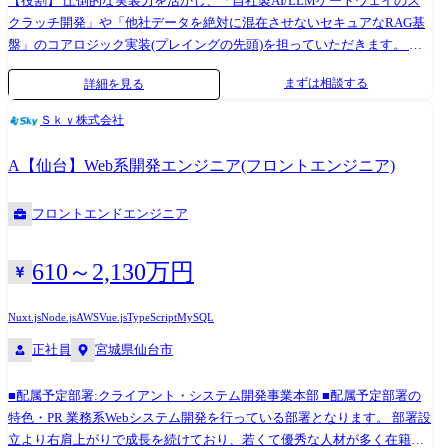
【役割】 圧倒的な実装力を活かし、「自社製AI/LLMゲートウェイのス
クラッチ開発」や「他社データを絶対に混在させないセキュアなRAG基
盤」のコアロジック実装(プレイングの先頭)を担っていただきます。 そ
の後、半年〜1年を目安に以下のステップで「技術への責任範囲」を全社
まずは相談する
詳細を見る
規模へと拡張していただきます。 ・基盤のコアコンポーネントの自らに
よる実装、および技術的ブレイクスルーの体現 ・全社プロダクトが利用
Ｓｋｙ株式会社
するAI組み込みガイドライン、自動テスト戦略、CI/CDパイプラインの
策定 ・部署横断での技術選定、難解なシステムトラブルの最終エスカレ
A【仙台】Web系開発エンジニア(フロントエンジニア)
ーション対応、およびADR(アーキテクチャ決定記録)の主導 ※ピープル
マネジメント(評価・労務管理)の責務はありません。「純粋に技術とプロ
フロントエンドエンジニア
ダクトの品質でチームを引っ張るスペシャリスト」としてのキャリアを
お約束します。 【職務内容】 ●基盤アーキテクチャの設計・技術選定 ・
AI Readyなデータ基盤のアーキテクチャ設計、開発のアーキテクチャ全
610～2,130万円
体のグランドデザイン ・非機能要件(レイテンシー、スケーラビリティ、
可用性、強固なマルチテナントセキュリティ)を担保するクラウドインフ
Nuxt.js
Node.js
AWS
Vue.js
TypeScript
MySQL
ラ(AWS等)およびバックエンドの設計 ・各種LLM(OpenAI, Anthropic,
正社員
宮城県仙台市
Bedrock等)のAPI動的ルーティング、およびコスト・応答速度最適化ロジ
ックの考案 ・中長期的な視点に立った技術的負債の返済計画策定と、
■配属予定部署:クライアント・システム開発事業本部 ■配属予定部署の
CI/CD環境のモダン化 ●コアコンポーネントの実装・品質担保 ・基盤に
特色・PR 業務系Webシステム開発を行っている部署となります。 部署設
おける「最も技術的難易度の高い10%のコード」のハンズオン実装 ・
立より右肩上がりで成長を続けており、若くて優秀な人材が多く在籍し
PoC(仮説検証)コードから、数万人規模の同時接続に耐えうる本番クオリ