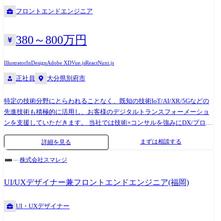
ラン予約管理SaaSサービスなど、世の中でニーズの高いプロダクト開発
実績も多数あります。 プロジェクト例 大手ゼネコン向け WEB3Dを用い
フロントエンドエンジニア
に関して主要なポジションを当社で対応しており、製品開発の方針や戦
たデジタルツイン推進 大手ゼネコンの建物の企画・設計から施工、竣工
略に影響を与えることができます。 新規での構築案件も多い為、新規で
後の維持管理・運営までの各情報を全てデジタル化し、それらを仮想空
React、Vue.js、Three.js、TypeScriptなどの技術を活用した案件を多く対
間上にリアルタイムに再現する「デジタルツイン」を推進しています。
380～800万円
応しています。 2,世の中に影響力がある大手企業のサービスに携わるこ
当社ではIoT/UI・UX/クラウド/bigdataの技術分野を提供しており、某社
とができる 大手通信キャリアのオンライン販売サービス、大手車メーカ
の業務DXの推進を行います。 ◎開発環境:React(/Next.js),TypeScript,
Illustrator
InDesign
Adobe XD
Vue.js
React
Nuxt.js
ーのサブスクリプションサービスやコネクティッドカー、大手採用支援
Three.js, PHP(Laravel),AWS ◎対応フェーズ:提案、要件定義、基本・詳細
正社員
大分県別府市
企業サイトの先進化など、世の中にインパクトがある企業のサービスを
設計、開発、テスト、保守 人事労務SaaS開発支援 新規サービスのフロン
当社が主導して開発しております。 当社自社内ではWEBアプリケーショ
トエンド設計から実装、テストまで実施。 APIはGraphQLを使用し
特定の技術分野にとらわれることなく、既知の技術IoT/AI/XR/5Gなどの
ン開発だけでなくモバイルアプリ、インフラ構築、UIUX開発、業務シス
schema の型を自動生成して、フロントエンド側で利用。 リリース後はス
先進技術も積極的に活用し、お客様のデジタルトランスフォーメーショ
テム開発など幅広く対応でき、世の中からニーズが高いサービス開発に
クラムで細かくリリースしながら機能追加を実施しています。 テストに
ンを支援していただきます。 当社では技術×コンサルを強みにDX/プロダ
携わることが可能です。 3,時代に求められるニーズに合わせて自社内で
ついては unit test の他に ローコードのテストツールなどを利用して自動
クト・サービス開発/SaaS開発案件を、直接大手企業やスタートアップ系
スキルチェンジができる 当社では多様なIT技術(Cloud/UI・
化を実施しています。 ◎開発環境:TypeScript,Vue.js,Nuxt.js,GraphQL ◎対
まずは相談する
詳細を見る
企業から多くご相談いただいており、顧客・市場に寄り添いつつも社員
UX/WEB/Mobile/業務システム)と先進技術(IoT/AI/XR/5G等)のエンジニア
応フェーズ:要件定義、基本・詳細設計、開発、テスト 某事業会社 事業
にとってやりがいのある案件に多く携わっております。 当社のフロント
が所属しており、ニーズに合わせた技術分野での開発経験を積むこと
サービスを跨いだシステムのリプレイス案件 新システムはAdministrator
株式会社スマレジ
エンドエンジニアの特徴 1,React、Vue.js、Three.js中心。 新規SaaS/プロ
や、キャリアプランに合わせた開発経験を転職せずに当社内でスキルチ
とUserの2つのサイトから構成され、その間は約150個のAPIを通じてデー
ダクト開発に携わることができる 国産で有名なMA(Marketing
ェンジすることが可能です。 当社ではある分野で優秀なスキルを持つメ
タ通信を行っています。 メインのシステム開発以外でも、案件の各フェ
UI/UXデザイナー兼フロントエンドエンジニア(福岡)
Automation)のSaaSサービス、CRM(Customer Relationship Management)製
ンバーは他分野でも成果を出すという考え方があり、スキルチェンジの
ーズで個人希望によって「要件定義」や「システム設計」「スケジュー
品、レストラン予約管理Saaスサービスなど、世の中でニーズの高いプロ
実績も多数あります。 プロジェクト例 大手ゼネコン向け WEB3Dを用い
ル管理」などの業務を実施しています。 ◎開発環境:公開側:React,管理
UI・UXデザイナー
ダクト開発に関して主要なポジションを当社で対応しており、製品開発
たデジタルツイン推進 大手ゼネコンの建物の企画・設計から施工、竣工
側:Vue.js,BFF:Node.js ◎対応フェーズ:要件定義、基本・詳細設計、開
の方針や戦略に影響を与えることができます。 新規での構築案件も多い
後の維持管理・運営までの各情報を全てデジタル化し、それらを仮想空