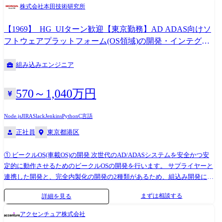
全般 ・サービスコンセプト、Sansan株式会社のミッションやビジョンに
株式会社本田技術研究所
沿ったメッセージ性の高いコンテンツ開発 ・広告、ポスター、パンフレ
ット、営業資料をはじめとしたサービスや事業活動に関連したさまざま
【1969】_HG_UIターン歓迎【東京勤務】AD ADAS向けソ
な業務(企画、コピーライティング、デザイン、ディレクションなど) ・
フトウェアプラットフォーム(OS領域)の開発・インテグレ
イベントクリエイティブの開発(キービジュアル制作、会場装飾のコンセ
ーション
プトデザインなど) ・制作物に必要な素材撮影やイベント撮影における撮
組み込みエンジニア
影ディレクション(静止画・動画など) ※ 担当業務は個人の特性やキャリ
ア・経験などを踏まえて決定します。 ●担当するプロジェクト、サービ
スの例 ・Sansan Innovation Summit ・Sansan KBCオーガスタゴルフトー
570～1,040万円
ナメント ・Sansan Innovation Community ・「Sansan」(サービスサイト)
・「Bill One」(サービスサイト) ・「Contract One」(サービスサイト) ●開
Node.js
JIRA
Slack
Jenkins
Python
C言語
発環境、使用するツールなど ・OS:macOS/Windows選択可 ・制作ツー
正社員
東京都港区
ル:Adobe CC(Photoshop、Illustrator、InDesignなど)、Figma、Microsoft
PowerPointなど ・その他利用ツール:Slack、Backlog、Box、Zoomなど ・
開発言語・環境:HTML、SCSS、JavaScript、TypeScript、React(Next.js)、
① ビークルOS(車載OS)の開発 次世代のAD/ADASシステムを安全かつ安
PHP(WordPress/Laravel)、AWS、Docker(rancher)、microCMSなど ※ コー
定的に動作させるためのビークルOSの開発を行います。 サプライヤーと
ディング作業は別途フロントエンドエンジニアが行います。 記載内容に
連携した開発と、完全内製化の開発の2種類があるため、組込み開発にお
関する注意事項 本求人票に記載の内容は、会社の方針によって変更にな
いて何らかのご経験があれば、ご活躍の可能性がございます。 (実装やテ
まずは相談する
詳細を見る
る可能性があります。
スト経験者も対象) ※専門性や適性、会社ニーズなどを踏まえ、会社が定
める業務への配置転換を命じる場合があります。 ≪業務委細≫ ・
アクセンチュア株式会社
AUTOSAR Adaptive / Classicに基づいたOS・ミドルウェア層の要求仕様