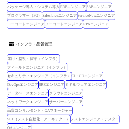
パッケージ導入・システム導入
ERPエンジニア
SAPエンジニア
プログラマー（PG）
Salesforceエンジニア
ServiceNowエンジニア
ローコードエンジニア
ノーコードエンジニア
RPAエンジニア
インフラ・品質管理
運用・監視・保守（インフラ）
フィールドエンジニア（インフラ）
セキュリティエンジニア（インフラ）
CI・CDエンジニア
DevOpsエンジニア
SREエンジニア
ミドルウェアエンジニア
データベースエンジニア
クラウドエンジニア
ネットワークエンジニア
サーバーエンジニア
品質コンサルタント・QAマネージャー
SET（テスト自動化・アーキテクト）
テストエンジニア・テスター
QAエンジニア