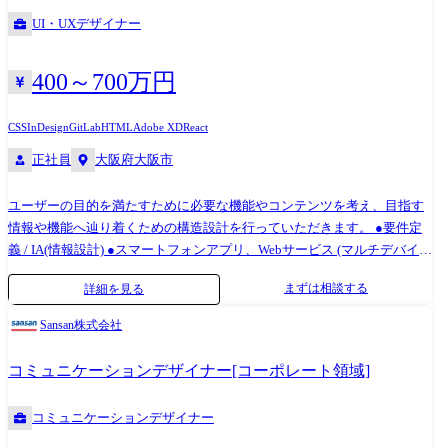
ティブチーム配属となります。 具体的な業務内容 ・プロジェクトの責任
該領域における開発効率を上げるためにAI活用の推進を担っていただき
UI・UXデザイナー
者として、常にクリエイティブなディレクションを周囲に伝えて実行す
たいです。 既存の開発手法に囚われずに、開発プロセスの課題を特定
る ・複数のお客様や成果物を同時に管理する ・クリエイティブチームの
し、最新のAI技術を駆使しながら改善につなげていただくことがミッシ
監修、アイディアへのレビューとフィードバック、スタッフの成長に関
ョンです。 ≪業務委細≫ ●過去資産のデータ化 過去の膨大な開発・設計
400～700万円
わるアドバイス ・プロダクションやポストプロダクションのあらゆるフ
資料をデータ資産化し、ナレッジ検索・再利用性を向上させる基盤構
ェーズに対応する ・お客様との関係を構築し、ビジネスにおけるニーズ
築。 ●テスト自動化 生成AIを活用したテストコードの自動生成、検証工
CSS
InDesign
GitLab
HTML
Adobe XD
React
や貢献できる役割を深く理解。様々な判断においてお客様の信頼を得る
程の自動化による工数削減 ●開発の内製化推進 AIコードアシスタント等
正社員
大阪府大阪市
・どの仕事においても成果物の質(クラフト)を追求する。他のクリエイテ
を活用し、従来外注していた実装業務を社内でスピーディーに行う「内
ィブメンバーに常にインスピレーションを与え、憧れられる存在になる
製開発」へのシフト推進 【開発ツール】 AUTOSAR Adaptive/Classic,
ユーザーの目的を満たすために必要な機能やコンテンツを考え、目指す
・社内ミーティングやお客様への提案において、感情を揺さぶる提案が
POSIX, Linux, HyperVisor, C/C++, Python, シェルスクリプト, Doors,
情報や機能へ辿り着くための構造設計を行っていただきます。 ●要件定
できる。お客様からのフィードバックを的確に分析し最適な解へと導く
EnterpriseArchitect, PREEvision, JIRA/Confluence, Git, SVN, Jenkins,
義 / IA(情報設計) ●スマートフォンアプリ、Webサービス (マルチデバイ
・期限内に最高峰のクリエイティブをあらゆる人との協業によって届け
Wireshark等
ス)のUI設計構築 主にご担当いただく業務は管理画面のUI/UX設計と構築
る
まずは相談する
詳細を見る
です。 デザインチームは、UI/UXデザイナー2名/WEBデザイナー4名で構
成されております。 今後のプロダクト機能リリースを鑑み、UI領域を強
Sansan株式会社
化したく、この度の募集と至りました。 【ツール】 Adobe InDesign,
Adobe Photoshop, Adobe Illustrator, Adobe XD, Mac Keynote 【バージョン
コミュニケーションデザイナー[コーポレート領域]
管理】 GitLab(マージリクエストベースでレビューを実施) 【コラボレー
ションツール】 Redmine, Slack, Google Workspace
コミュニケーションデザイナー