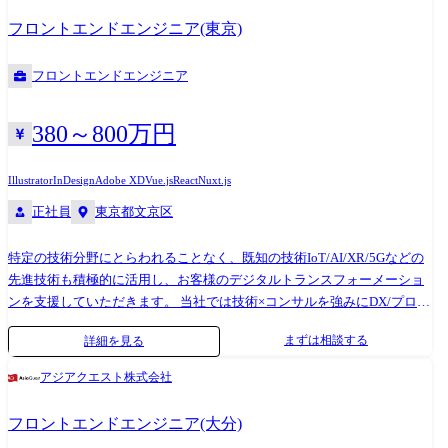
クト開発に携わることができる 国産で有名なMA(Marketing Automation)
フロントエンドエンジニア(東京)
のSaaSサービス、CRM(Customer Relationship Management)製品、レスト
ラン予約管理Saaサービスなど、世の中でニーズの高いプロダクト開発に
フロントエンドエンジニア
関して主要なポジションを当社で対応しており、製品開発の方針や戦略
に影響を与えることができます。 新規での構築案件も多い為、新規で
React、Vue.js、Three.js、TypeScriptなどの技術を活用した案件を多く対
380～800万円
応しています。 2,世の中に影響力がある大手企業のサービスに携わるこ
とができる 大手通信キャリアのオンライン販売サービス、大手車メーカ
Illustrator
InDesign
Adobe XD
Vue.js
React
Nuxt.js
ーのサブスクリプションサービスやコネクティッドカー、大手採用支援
正社員
東京都文京区
企業サイトの先進化など、世の中にインパクトがある企業のサービスを
当社が主導して開発しております。 当社自社内ではWEBアプリケーショ
特定の技術分野にとらわれることなく、既知の技術IoT/AI/XR/5Gなどの
ン開発だけでなくモバイルアプリ、インフラ構築、UIUX開発、業務シス
先進技術も積極的に活用し、お客様のデジタルトランスフォーメーショ
テム開発など幅広く対応でき、世の中からニーズが高いサービス開発に
ンを支援していただきます。 当社では技術×コンサルを強みにDX/プロダ
携わることが可能です。 3,時代に求められるニーズに合わせて自社内で
クト・サービス開発/SaaS開発案件を、直接大手企業やスタートアップ系
スキルチェンジができる 当社では多様なIT技術(Cloud/UI・
まずは相談する
詳細を見る
企業から多くご相談いただいており、顧客・市場に寄り添いつつも社員
UX/WEB/Mobile/業務システム)と先進技術(IoT/AI/XR/5G等)のエンジニア
にとってやりがいのある案件に多く携わっております。 当社のフロント
が所属しており、ニーズに合わせた技術分野での開発経験を積むこと
アジアクエスト株式会社
エンドエンジニアの特徴 1,React、Vue.js、Three.js中心。新規SaaS/プロダ
や、キャリアプランに合わせた開発経験を転職せずに当社内でスキルチ
クト開発に携わることができる 国産で有名なMA(Marketing Automation)
ェンジすることが可能です。 当社ではある分野で優秀なスキルを持つメ
フロントエンドエンジニア(大分)
のSaaSサービス、CRM(Customer Relationship Management)製品、レスト
ンバーは他分野でも成果を出すという考え方があり、スキルチェンジの