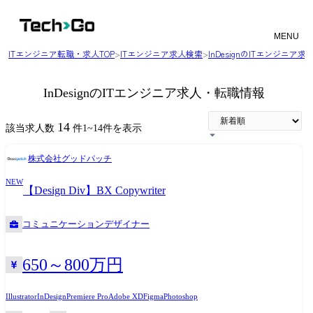
MENU
ITエンジニア転職・求人TOP
>
ITエンジニア求人検索
>
InDesignのITエンジニア
InDesignのITエンジニア求人・転職情報
14
該当求人数
件
1
~
14
件を表示
株式会社グッドパッチ
NEW
【Design Div】BX Copywriter
コミュニケーションデザイナー
650～800万円
Illustrator
InDesign
Premiere Pro
Adobe XD
Figma
Photoshop