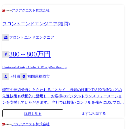
なる ・社内ミーティングやお客様への提案において、感情を揺さぶる提
アジアクエスト株式会社
案ができる。お客様からのフィードバックを的確に分析し最適な解へと
導く ・期限内に最高峰のクリエイティブをあらゆる人との協業によって
フロントエンドエンジニア(福岡)
届ける
フロントエンドエンジニア
380～800万円
Illustrator
InDesign
Adobe XD
Vue.js
React
Nuxt.js
正社員
福岡県福岡市
特定の技術分野にとらわれることなく、既知の技術IoT/AI/XR/5Gなどの
先進技術も積極的に活用し、お客様のデジタルトランスフォーメーショ
ンを支援していただきます。 当社では技術×コンサルを強みにDX/プロダ
クト・サービス開発/SaaS開発案件を、直接大手企業やスタートアップ系
まずは相談する
詳細を見る
企業から多くご相談いただいており、顧客・市場に寄り添いつつも社員
にとってやりがいのある案件に多く携わっております。 当社のフロント
アジアクエスト株式会社
エンドエンジニアの特徴 1,React、Vue.js、Three.js中心。新規SaaS/プロダ